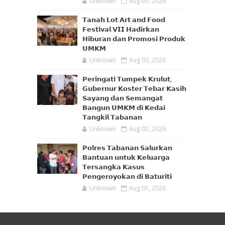
Unknown
Aug 05, 2026
𝗧𝗮𝗻𝗮𝗵 𝗟𝗼𝘁 𝗔𝗿𝘁 𝗮𝗻𝗱 𝗙𝗼𝗼𝗱
𝗙𝗲𝘀𝘁𝗶𝘃𝗮𝗹 𝗩𝗜𝗜 𝗛𝗮𝗱𝗶𝗿𝗸𝗮𝗻
𝗛𝗶𝗯𝘂𝗿𝗮𝗻 𝗱𝗮𝗻 𝗣𝗿𝗼𝗺𝗼𝘀𝗶 𝗣𝗿𝗼𝗱𝘂𝗸
𝗨𝗠𝗞𝗠
Unknown
Aug 03, 2026
𝗣𝗲𝗿𝗶𝗻𝗴𝗮𝘁𝗶 𝗧𝘂𝗺𝗽𝗲𝗸 𝗞𝗿𝘂𝗹𝘂𝘁,
𝗚𝘂𝗯𝗲𝗿𝗻𝘂𝗿 𝗞𝗼𝘀𝘁𝗲𝗿 𝗧𝗲𝗯𝗮𝗿 𝗞𝗮𝘀𝗶𝗵
𝗦𝗮𝘆𝗮𝗻𝗴 𝗱𝗮𝗻 𝗦𝗲𝗺𝗮𝗻𝗴𝗮𝘁
𝗕𝗮𝗻𝗴𝘂𝗻 𝗨𝗠𝗞𝗠 𝗱𝗶 𝗞𝗲𝗱𝗮𝗶
𝗧𝗮𝗻𝗴𝗸𝗶𝗹 𝗧𝗮𝗯𝗮𝗻𝗮𝗻
Unknown
Aug 02, 2026
𝗣𝗼𝗹𝗿𝗲𝘀 𝗧𝗮𝗯𝗮𝗻𝗮𝗻 𝗦𝗮𝗹𝘂𝗿𝗸𝗮𝗻
𝗕𝗮𝗻𝘁𝘂𝗮𝗻 𝘂𝗻𝘁𝘂𝗸 𝗞𝗲𝗹𝘂𝗮𝗿𝗴𝗮
𝗧𝗲𝗿𝘀𝗮𝗻𝗴𝗸𝗮 𝗞𝗮𝘀𝘂𝘀
𝗣𝗲𝗻𝗴𝗲𝗿𝗼𝘆𝗼𝗸𝗮𝗻 𝗱𝗶 𝗕𝗮𝘁𝘂𝗿𝗶𝘁𝗶
Unknown
Aug 01, 2026