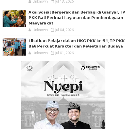
Unknown
Jul 13, 2026
𝗔𝗸𝘀𝗶 𝗦𝗼𝘀𝗶𝗮𝗹 𝗕𝗲𝗿𝗴𝗲𝗿𝗮𝗸 𝗱𝗮𝗻 𝗕𝗲𝗿𝗯𝗮𝗴𝗶 𝗱𝗶 𝗚𝗶𝗮𝗻𝘆𝗮𝗿, 𝗧𝗣
𝗣𝗞𝗞 𝗕𝗮𝗹𝗶 𝗣𝗲𝗿𝗸𝘂𝗮𝘁 𝗟𝗮𝘆𝗮𝗻𝗮𝗻 𝗱𝗮𝗻 𝗣𝗲𝗺𝗯𝗲𝗿𝗱𝗮𝘆𝗮𝗮𝗻
𝗠𝗮𝘀𝘆𝗮𝗿𝗮𝗸𝗮𝘁
Unknown
Jul 04, 2026
𝗟𝗶𝗯𝗮𝘁𝗸𝗮𝗻 𝗣𝗲𝗹𝗮𝗷𝗮𝗿 𝗱𝗮𝗹𝗮𝗺 𝗛𝗞𝗚 𝗣𝗞𝗞 𝗸𝗲-𝟱𝟰, 𝗧𝗣 𝗣𝗞𝗞
𝗕𝗮𝗹𝗶 𝗣𝗲𝗿𝗸𝘂𝗮𝘁 𝗞𝗮𝗿𝗮𝗸𝘁𝗲𝗿 𝗱𝗮𝗻 𝗣𝗲𝗹𝗲𝘀𝘁𝗮𝗿𝗶𝗮𝗻 𝗕𝘂𝗱𝗮𝘆𝗮
Unknown
Jul 01, 2026