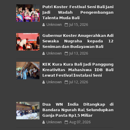
𝗣𝘂𝘁𝗿𝗶 𝗞𝗼𝘀𝘁𝗲𝗿: 𝗙𝗲𝘀𝘁𝗶𝘃𝗮𝗹 𝗦𝗲𝗻𝗶 𝗕𝗮𝗹𝗶 𝗝𝗮𝗻𝗶
𝗝𝗮𝗱𝗶 𝗪𝗮𝗱𝗮𝗵 𝗣𝗲𝗻𝗴𝗲𝗺𝗯𝗮𝗻𝗴𝗮𝗻
𝗧𝗮𝗹𝗲𝗻𝘁𝗮 𝗠𝘂𝗱𝗮 𝗕𝗮𝗹𝗶
Unknown
Jul 15, 2026
𝗚𝘂𝗯𝗲𝗿𝗻𝘂𝗿 𝗞𝗼𝘀𝘁𝗲𝗿 𝗔𝗻𝘂𝗴𝗲𝗿𝗮𝗵𝗸𝗮𝗻 𝗔𝗱𝗶
𝗦𝗲𝘄𝗮𝗸𝗮 𝗡𝘂𝗴𝗿𝗮𝗵𝗮 𝗸𝗲𝗽𝗮𝗱𝗮 𝟭𝟮
𝗦𝗲𝗻𝗶𝗺𝗮𝗻 𝗱𝗮𝗻 𝗕𝘂𝗱𝗮𝘆𝗮𝘄𝗮𝗻 𝗕𝗮𝗹𝗶
Unknown
Jul 13, 2026
𝗞𝗘𝗞 𝗞𝘂𝗿𝗮 𝗞𝘂𝗿𝗮 𝗕𝗮𝗹𝗶 𝗝𝗮𝗱𝗶 𝗣𝗮𝗻𝗴𝗴𝘂𝗻𝗴
𝗞𝗿𝗲𝗮𝘁𝗶𝘃𝗶𝘁𝗮𝘀 𝗠𝗮𝗵𝗮𝘀𝗶𝘀𝘄𝗮 𝗜𝗗𝗕 𝗕𝗮𝗹𝗶
𝗟𝗲𝘄𝗮𝘁 𝗙𝗲𝘀𝘁𝗶𝘃𝗮𝗹 𝗜𝗻𝘀𝘁𝗮𝗹𝗮𝘀𝗶 𝗦𝗲𝗻𝗶
Unknown
Jul 12, 2026
𝗗𝘂𝗮 𝗪𝗡 𝗜𝗻𝗱𝗶𝗮 𝗗𝗶𝘁𝗮𝗻𝗴𝗸𝗮𝗽 𝗱𝗶
𝗕𝗮𝗻𝗱𝗮𝗿𝗮 𝗡𝗴𝘂𝗿𝗮𝗵 𝗥𝗮𝗶, 𝗦𝗲𝗹𝘂𝗻𝗱𝘂𝗽𝗸𝗮𝗻
𝗚𝗮𝗻𝗷𝗮 𝗣𝗮𝘀𝘁𝗮 𝗥𝗽𝟭,𝟱 𝗠𝗶𝗹𝗶𝗮𝗿
Unknown
Aug 07, 2026