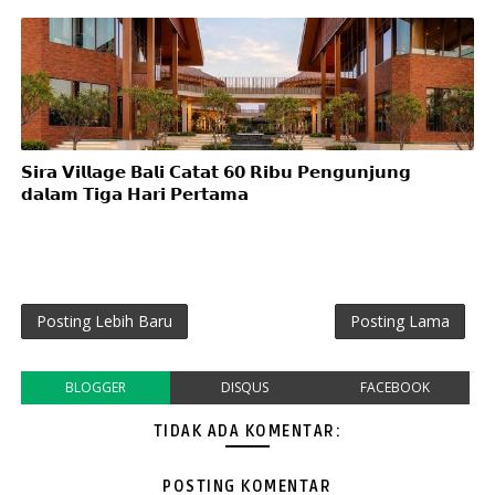
𝗦𝗶𝗿𝗮 𝗩𝗶𝗹𝗹𝗮𝗴𝗲 𝗕𝗮𝗹𝗶 𝗖𝗮𝘁𝗮𝘁 𝟲𝟬 𝗥𝗶𝗯𝘂 𝗣𝗲𝗻𝗴𝘂𝗻𝗷𝘂𝗻𝗴
𝗱𝗮𝗹𝗮𝗺 𝗧𝗶𝗴𝗮 𝗛𝗮𝗿𝗶 𝗣𝗲𝗿𝘁𝗮𝗺𝗮
Posting Lebih Baru
Posting Lama
BLOGGER
DISQUS
FACEBOOK
TIDAK ADA KOMENTAR:
POSTING KOMENTAR