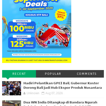
RECENT
POPULAR
COMMENTS
𝗛𝗮𝗱𝗶𝗿𝗶 𝗣𝗲𝗹𝗮𝗻𝘁𝗶𝗸𝗮𝗻 𝗚𝗣𝗘𝗜 𝗕𝗮𝗹𝗶, 𝗚𝘂𝗯𝗲𝗿𝗻𝘂𝗿 𝗞𝗼𝘀𝘁𝗲𝗿
𝗗𝗼𝗿𝗼𝗻𝗴 𝗕𝗮𝗹𝗶 𝗝𝗮𝗱𝗶 𝗛𝘂𝗯 𝗘𝗸𝘀𝗽𝗼𝗿 𝗣𝗿𝗼𝗱𝘂𝗸 𝗡𝘂𝘀𝗮𝗻𝘁𝗮𝗿𝗮
Unknown
Aug 07, 2026
𝗗𝘂𝗮 𝗪𝗡 𝗜𝗻𝗱𝗶𝗮 𝗗𝗶𝘁𝗮𝗻𝗴𝗸𝗮𝗽 𝗱𝗶 𝗕𝗮𝗻𝗱𝗮𝗿𝗮 𝗡𝗴𝘂𝗿𝗮𝗵