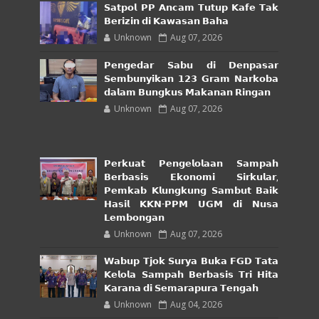
𝗦𝗮𝘁𝗽𝗼𝗹 𝗣𝗣 𝗔𝗻𝗰𝗮𝗺 𝗧𝘂𝘁𝘂𝗽 𝗞𝗮𝗳𝗲 𝗧𝗮𝗸
𝗕𝗲𝗿𝗶𝘇𝗶𝗻 𝗱𝗶 𝗞𝗮𝘄𝗮𝘀𝗮𝗻 𝗕𝗮𝗵𝗮
Unknown
Aug 07, 2026
𝗣𝗲𝗻𝗴𝗲𝗱𝗮𝗿 𝗦𝗮𝗯𝘂 𝗱𝗶 𝗗𝗲𝗻𝗽𝗮𝘀𝗮𝗿
𝗦𝗲𝗺𝗯𝘂𝗻𝘆𝗶𝗸𝗮𝗻 𝟭𝟮𝟯 𝗚𝗿𝗮𝗺 𝗡𝗮𝗿𝗸𝗼𝗯𝗮
𝗱𝗮𝗹𝗮𝗺 𝗕𝘂𝗻𝗴𝗸𝘂𝘀 𝗠𝗮𝗸𝗮𝗻𝗮𝗻 𝗥𝗶𝗻𝗴𝗮𝗻
Unknown
Aug 07, 2026
𝗣𝗲𝗿𝗸𝘂𝗮𝘁 𝗣𝗲𝗻𝗴𝗲𝗹𝗼𝗹𝗮𝗮𝗻 𝗦𝗮𝗺𝗽𝗮𝗵
𝗕𝗲𝗿𝗯𝗮𝘀𝗶𝘀 𝗘𝗸𝗼𝗻𝗼𝗺𝗶 𝗦𝗶𝗿𝗸𝘂𝗹𝗮𝗿,
𝗣𝗲𝗺𝗸𝗮𝗯 𝗞𝗹𝘂𝗻𝗴𝗸𝘂𝗻𝗴 𝗦𝗮𝗺𝗯𝘂𝘁 𝗕𝗮𝗶𝗸
𝗛𝗮𝘀𝗶𝗹 𝗞𝗞𝗡-𝗣𝗣𝗠 𝗨𝗚𝗠 𝗱𝗶 𝗡𝘂𝘀𝗮
𝗟𝗲𝗺𝗯𝗼𝗻𝗴𝗮𝗻
Unknown
Aug 07, 2026
𝗪𝗮𝗯𝘂𝗽 𝗧𝗷𝗼𝗸 𝗦𝘂𝗿𝘆𝗮 𝗕𝘂𝗸𝗮 𝗙𝗚𝗗 𝗧𝗮𝘁𝗮
𝗞𝗲𝗹𝗼𝗹𝗮 𝗦𝗮𝗺𝗽𝗮𝗵 𝗕𝗲𝗿𝗯𝗮𝘀𝗶𝘀 𝗧𝗿𝗶 𝗛𝗶𝘁𝗮
𝗞𝗮𝗿𝗮𝗻𝗮 𝗱𝗶 𝗦𝗲𝗺𝗮𝗿𝗮𝗽𝘂𝗿𝗮 𝗧𝗲𝗻𝗴𝗮𝗵
Unknown
Aug 04, 2026