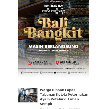
𝗪𝗮𝗿𝗴𝗮 𝗕𝗶𝗻𝗮𝗮𝗻 𝗟𝗮𝗽𝗮𝘀
𝗧𝗮𝗯𝗮𝗻𝗮𝗻 𝗞𝗲𝗹𝗼𝗹𝗮 𝗣𝗲𝘁𝗲𝗿𝗻𝗮𝗸𝗮𝗻
𝗔𝘆𝗮𝗺 𝗣𝗲𝘁𝗲𝗹𝘂𝗿 𝗱𝗶 𝗟𝗮𝗵𝗮𝗻
𝗦𝗲𝗺𝗽𝗶𝘁