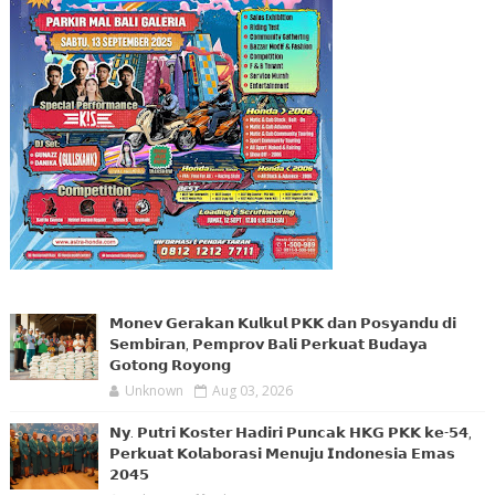
𝗠𝗼𝗻𝗲𝘃 𝗚𝗲𝗿𝗮𝗸𝗮𝗻 𝗞𝘂𝗹𝗸𝘂𝗹 𝗣𝗞𝗞 𝗱𝗮𝗻 𝗣𝗼𝘀𝘆𝗮𝗻𝗱𝘂 𝗱𝗶
𝗦𝗲𝗺𝗯𝗶𝗿𝗮𝗻, 𝗣𝗲𝗺𝗽𝗿𝗼𝘃 𝗕𝗮𝗹𝗶 𝗣𝗲𝗿𝗸𝘂𝗮𝘁 𝗕𝘂𝗱𝗮𝘆𝗮
𝗚𝗼𝘁𝗼𝗻𝗴 𝗥𝗼𝘆𝗼𝗻𝗴
Unknown
Aug 03, 2026
𝗡𝘆. 𝗣𝘂𝘁𝗿𝗶 𝗞𝗼𝘀𝘁𝗲𝗿 𝗛𝗮𝗱𝗶𝗿𝗶 𝗣𝘂𝗻𝗰𝗮𝗸 𝗛𝗞𝗚 𝗣𝗞𝗞 𝗸𝗲-𝟱𝟰,
𝗣𝗲𝗿𝗸𝘂𝗮𝘁 𝗞𝗼𝗹𝗮𝗯𝗼𝗿𝗮𝘀𝗶 𝗠𝗲𝗻𝘂𝗷𝘂 𝗜𝗻𝗱𝗼𝗻𝗲𝘀𝗶𝗮 𝗘𝗺𝗮𝘀
𝟮𝟬𝟰𝟱