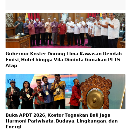
𝗚𝘂𝗯𝗲𝗿𝗻𝘂𝗿 𝗞𝗼𝘀𝘁𝗲𝗿 𝗗𝗼𝗿𝗼𝗻𝗴 𝗟𝗶𝗺𝗮 𝗞𝗮𝘄𝗮𝘀𝗮𝗻 𝗥𝗲𝗻𝗱𝗮𝗵
𝗘𝗺𝗶𝘀𝗶, 𝗛𝗼𝘁𝗲𝗹 𝗵𝗶𝗻𝗴𝗴𝗮 𝗩𝗶𝗹𝗮 𝗗𝗶𝗺𝗶𝗻𝘁𝗮 𝗚𝘂𝗻𝗮𝗸𝗮𝗻 𝗣𝗟𝗧𝗦
𝗔𝘁𝗮𝗽
𝗕𝘂𝗸𝗮 𝗔𝗣𝗗𝗧 𝟮𝟬𝟮𝟲, 𝗞𝗼𝘀𝘁𝗲𝗿 𝗧𝗲𝗴𝗮𝘀𝗸𝗮𝗻 𝗕𝗮𝗹𝗶 𝗝𝗮𝗴𝗮
𝗛𝗮𝗿𝗺𝗼𝗻𝗶 𝗣𝗮𝗿𝗶𝘄𝗶𝘀𝗮𝘁𝗮, 𝗕𝘂𝗱𝗮𝘆𝗮, 𝗟𝗶𝗻𝗴𝗸𝘂𝗻𝗴𝗮𝗻, 𝗱𝗮𝗻
𝗘𝗻𝗲𝗿𝗴𝗶