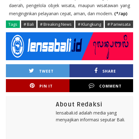
daerah, pengelola objek wisata, maupun wisatawan yang
menginginkan pelayanan cepat, aman, dan modern.
(*/ap)
Tags
# Bali
# Breaking News
# Klungkung
# Pariwisata
TWEET
SHARE
PIN IT
COMMENT
About Redaksi
lensabali.id adalah media yang
menyajikan informasi seputar Bali.