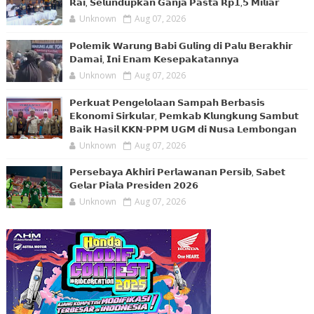
𝗥𝗮𝗶, 𝗦𝗲𝗹𝘂𝗻𝗱𝘂𝗽𝗸𝗮𝗻 𝗚𝗮𝗻𝗷𝗮 𝗣𝗮𝘀𝘁𝗮 𝗥𝗽𝟭,𝟱 𝗠𝗶𝗹𝗶𝗮𝗿
Unknown
Aug 07, 2026
𝗣𝗼𝗹𝗲𝗺𝗶𝗸 𝗪𝗮𝗿𝘂𝗻𝗴 𝗕𝗮𝗯𝗶 𝗚𝘂𝗹𝗶𝗻𝗴 𝗱𝗶 𝗣𝗮𝗹𝘂 𝗕𝗲𝗿𝗮𝗸𝗵𝗶𝗿
𝗗𝗮𝗺𝗮𝗶, 𝗜𝗻𝗶 𝗘𝗻𝗮𝗺 𝗞𝗲𝘀𝗲𝗽𝗮𝗸𝗮𝘁𝗮𝗻𝗻𝘆𝗮
Unknown
Aug 07, 2026
𝗣𝗲𝗿𝗸𝘂𝗮𝘁 𝗣𝗲𝗻𝗴𝗲𝗹𝗼𝗹𝗮𝗮𝗻 𝗦𝗮𝗺𝗽𝗮𝗵 𝗕𝗲𝗿𝗯𝗮𝘀𝗶𝘀
𝗘𝗸𝗼𝗻𝗼𝗺𝗶 𝗦𝗶𝗿𝗸𝘂𝗹𝗮𝗿, 𝗣𝗲𝗺𝗸𝗮𝗯 𝗞𝗹𝘂𝗻𝗴𝗸𝘂𝗻𝗴 𝗦𝗮𝗺𝗯𝘂𝘁
𝗕𝗮𝗶𝗸 𝗛𝗮𝘀𝗶𝗹 𝗞𝗞𝗡-𝗣𝗣𝗠 𝗨𝗚𝗠 𝗱𝗶 𝗡𝘂𝘀𝗮 𝗟𝗲𝗺𝗯𝗼𝗻𝗴𝗮𝗻
Unknown
Aug 07, 2026
𝗣𝗲𝗿𝘀𝗲𝗯𝗮𝘆𝗮 𝗔𝗸𝗵𝗶𝗿𝗶 𝗣𝗲𝗿𝗹𝗮𝘄𝗮𝗻𝗮𝗻 𝗣𝗲𝗿𝘀𝗶𝗯, 𝗦𝗮𝗯𝗲𝘁
𝗚𝗲𝗹𝗮𝗿 𝗣𝗶𝗮𝗹𝗮 𝗣𝗿𝗲𝘀𝗶𝗱𝗲𝗻 𝟮𝟬𝟮𝟲
Unknown
Aug 07, 2026