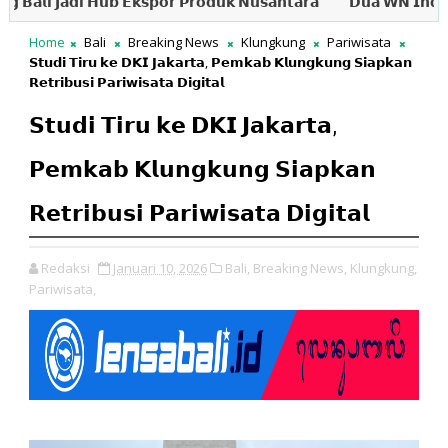
𝗶 𝗝𝗮𝗱𝗶 𝗛𝘂𝗯 𝗘𝗸𝘀𝗽𝗼𝗿 𝗣𝗿𝗼𝗱𝘂𝗸 𝗡𝘂𝘀𝗮𝗻𝘁𝗮𝗿𝗮
𝗗𝘂𝗮 𝗪𝗡 𝗜𝗻𝗱𝗶𝗮 𝗗𝗶𝘁𝗮𝗻
Home
Bali
Breaking News
Klungkung
Pariwisata
𝗦𝘁𝘂𝗱𝗶 𝗧𝗶𝗿𝘂 𝗸𝗲 𝗗𝗞𝗜 𝗝𝗮𝗸𝗮𝗿𝘁𝗮, 𝗣𝗲𝗺𝗸𝗮𝗯 𝗞𝗹𝘂𝗻𝗴𝗸𝘂𝗻𝗴 𝗦𝗶𝗮𝗽𝗸𝗮𝗻
𝗥𝗲𝘁𝗿𝗶𝗯𝘂𝘀𝗶 𝗣𝗮𝗿𝗶𝘄𝗶𝘀𝗮𝘁𝗮 𝗗𝗶𝗴𝗶𝘁𝗮𝗹
𝗦𝘁𝘂𝗱𝗶 𝗧𝗶𝗿𝘂 𝗸𝗲 𝗗𝗞𝗜 𝗝𝗮𝗸𝗮𝗿𝘁𝗮,
𝗣𝗲𝗺𝗸𝗮𝗯 𝗞𝗹𝘂𝗻𝗴𝗸𝘂𝗻𝗴 𝗦𝗶𝗮𝗽𝗸𝗮𝗻
𝗥𝗲𝘁𝗿𝗶𝗯𝘂𝘀𝗶 𝗣𝗮𝗿𝗶𝘄𝗶𝘀𝗮𝘁𝗮 𝗗𝗶𝗴𝗶𝘁𝗮𝗹
Redaksi
Januari 10, 2026
Bali,
Breaking News,
Klungkung,
Pariwisata,