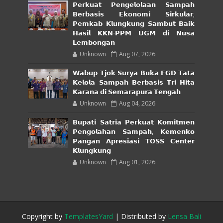
𝗣𝗲𝗿𝗸𝘂𝗮𝘁 𝗣𝗲𝗻𝗴𝗲𝗹𝗼𝗹𝗮𝗮𝗻 𝗦𝗮𝗺𝗽𝗮𝗵
𝗕𝗲𝗿𝗯𝗮𝘀𝗶𝘀 𝗘𝗸𝗼𝗻𝗼𝗺𝗶 𝗦𝗶𝗿𝗸𝘂𝗹𝗮𝗿,
𝗣𝗲𝗺𝗸𝗮𝗯 𝗞𝗹𝘂𝗻𝗴𝗸𝘂𝗻𝗴 𝗦𝗮𝗺𝗯𝘂𝘁 𝗕𝗮𝗶𝗸
𝗛𝗮𝘀𝗶𝗹 𝗞𝗞𝗡-𝗣𝗣𝗠 𝗨𝗚𝗠 𝗱𝗶 𝗡𝘂𝘀𝗮
𝗟𝗲𝗺𝗯𝗼𝗻𝗴𝗮𝗻
Unknown
Aug 07, 2026
𝗪𝗮𝗯𝘂𝗽 𝗧𝗷𝗼𝗸 𝗦𝘂𝗿𝘆𝗮 𝗕𝘂𝗸𝗮 𝗙𝗚𝗗 𝗧𝗮𝘁𝗮
𝗞𝗲𝗹𝗼𝗹𝗮 𝗦𝗮𝗺𝗽𝗮𝗵 𝗕𝗲𝗿𝗯𝗮𝘀𝗶𝘀 𝗧𝗿𝗶 𝗛𝗶𝘁𝗮
𝗞𝗮𝗿𝗮𝗻𝗮 𝗱𝗶 𝗦𝗲𝗺𝗮𝗿𝗮𝗽𝘂𝗿𝗮 𝗧𝗲𝗻𝗴𝗮𝗵
Unknown
Aug 04, 2026
𝗕𝘂𝗽𝗮𝘁𝗶 𝗦𝗮𝘁𝗿𝗶𝗮 𝗣𝗲𝗿𝗸𝘂𝗮𝘁 𝗞𝗼𝗺𝗶𝘁𝗺𝗲𝗻
𝗣𝗲𝗻𝗴𝗼𝗹𝗮𝗵𝗮𝗻 𝗦𝗮𝗺𝗽𝗮𝗵, 𝗞𝗲𝗺𝗲𝗻𝗸𝗼
𝗣𝗮𝗻𝗴𝗮𝗻 𝗔𝗽𝗿𝗲𝘀𝗶𝗮𝘀𝗶 𝗧𝗢𝗦𝗦 𝗖𝗲𝗻𝘁𝗲𝗿
𝗞𝗹𝘂𝗻𝗴𝗸𝘂𝗻𝗴
Unknown
Aug 01, 2026
Copyright by
TemplatesYard
| Distributed by
Lensa Bali