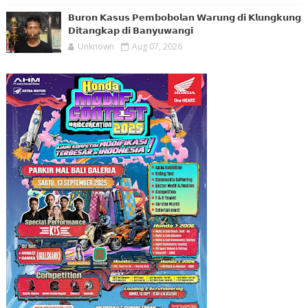
𝗕𝘂𝗿𝗼𝗻 𝗞𝗮𝘀𝘂𝘀 𝗣𝗲𝗺𝗯𝗼𝗯𝗼𝗹𝗮𝗻 𝗪𝗮𝗿𝘂𝗻𝗴 𝗱𝗶 𝗞𝗹𝘂𝗻𝗴𝗸𝘂𝗻𝗴
𝗗𝗶𝘁𝗮𝗻𝗴𝗸𝗮𝗽 𝗱𝗶 𝗕𝗮𝗻𝘆𝘂𝘄𝗮𝗻𝗴𝗶
Unknown
Aug 07, 2026