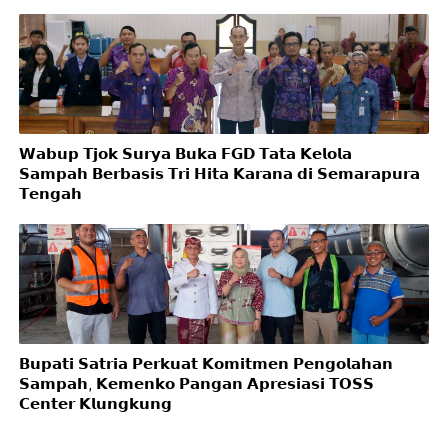
𝗪𝗮𝗯𝘂𝗽 𝗧𝗷𝗼𝗸 𝗦𝘂𝗿𝘆𝗮 𝗕𝘂𝗸𝗮 𝗙𝗚𝗗 𝗧𝗮𝘁𝗮 𝗞𝗲𝗹𝗼𝗹𝗮
𝗦𝗮𝗺𝗽𝗮𝗵 𝗕𝗲𝗿𝗯𝗮𝘀𝗶𝘀 𝗧𝗿𝗶 𝗛𝗶𝘁𝗮 𝗞𝗮𝗿𝗮𝗻𝗮 𝗱𝗶 𝗦𝗲𝗺𝗮𝗿𝗮𝗽𝘂𝗿𝗮
𝗧𝗲𝗻𝗴𝗮𝗵
𝗕𝘂𝗽𝗮𝘁𝗶 𝗦𝗮𝘁𝗿𝗶𝗮 𝗣𝗲𝗿𝗸𝘂𝗮𝘁 𝗞𝗼𝗺𝗶𝘁𝗺𝗲𝗻 𝗣𝗲𝗻𝗴𝗼𝗹𝗮𝗵𝗮𝗻
𝗦𝗮𝗺𝗽𝗮𝗵, 𝗞𝗲𝗺𝗲𝗻𝗸𝗼 𝗣𝗮𝗻𝗴𝗮𝗻 𝗔𝗽𝗿𝗲𝘀𝗶𝗮𝘀𝗶 𝗧𝗢𝗦𝗦
𝗖𝗲𝗻𝘁𝗲𝗿 𝗞𝗹𝘂𝗻𝗴𝗸𝘂𝗻𝗴