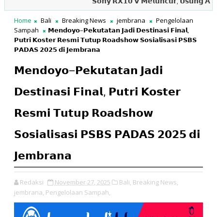
𝗦𝗼𝗻𝘆 𝗥𝗫𝟭𝟬 𝗩 𝗠𝗲𝗹𝘂𝗻𝗰𝘂𝗿, 𝗨𝘀𝘂𝗻𝗴 𝗔𝘂𝘁𝗼𝗳𝗼𝗸𝘂𝘀
Home
Bali
Breaking News
jembrana
Pengelolaan
Sampah
𝗠𝗲𝗻𝗱𝗼𝘆𝗼–𝗣𝗲𝗸𝘂𝘁𝗮𝘁𝗮𝗻 𝗝𝗮𝗱𝗶 𝗗𝗲𝘀𝘁𝗶𝗻𝗮𝘀𝗶 𝗙𝗶𝗻𝗮𝗹,
𝗣𝘂𝘁𝗿𝗶 𝗞𝗼𝘀𝘁𝗲𝗿 𝗥𝗲𝘀𝗺𝗶 𝗧𝘂𝘁𝘂𝗽 𝗥𝗼𝗮𝗱𝘀𝗵𝗼𝘄 𝗦𝗼𝘀𝗶𝗮𝗹𝗶𝘀𝗮𝘀𝗶 𝗣𝗦𝗕𝗦
𝗣𝗔𝗗𝗔𝗦 𝟮𝟬𝟮𝟱 𝗱𝗶 𝗝𝗲𝗺𝗯𝗿𝗮𝗻𝗮
𝗠𝗲𝗻𝗱𝗼𝘆𝗼–𝗣𝗲𝗸𝘂𝘁𝗮𝘁𝗮𝗻 𝗝𝗮𝗱𝗶
𝗗𝗲𝘀𝘁𝗶𝗻𝗮𝘀𝗶 𝗙𝗶𝗻𝗮𝗹, 𝗣𝘂𝘁𝗿𝗶 𝗞𝗼𝘀𝘁𝗲𝗿
𝗥𝗲𝘀𝗺𝗶 𝗧𝘂𝘁𝘂𝗽 𝗥𝗼𝗮𝗱𝘀𝗵𝗼𝘄
𝗦𝗼𝘀𝗶𝗮𝗹𝗶𝘀𝗮𝘀𝗶 𝗣𝗦𝗕𝗦 𝗣𝗔𝗗𝗔𝗦 𝟮𝟬𝟮𝟱 𝗱𝗶
𝗝𝗲𝗺𝗯𝗿𝗮𝗻𝗮
Redaksi
November 27, 2025
Bali,
Breaking News,
jembrana,
Pengelolaan Sampah,