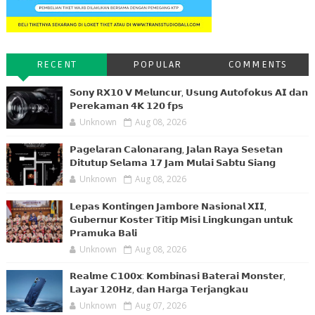
RECENT
POPULAR
COMMENTS
𝗦𝗼𝗻𝘆 𝗥𝗫𝟭𝟬 𝗩 𝗠𝗲𝗹𝘂𝗻𝗰𝘂𝗿, 𝗨𝘀𝘂𝗻𝗴 𝗔𝘂𝘁𝗼𝗳𝗼𝗸𝘂𝘀 𝗔𝗜 𝗱𝗮𝗻
𝗣𝗲𝗿𝗲𝗸𝗮𝗺𝗮𝗻 𝟰𝗞 𝟭𝟮𝟬 𝗳𝗽𝘀
Unknown
Aug 08, 2026
𝗣𝗮𝗴𝗲𝗹𝗮𝗿𝗮𝗻 𝗖𝗮𝗹𝗼𝗻𝗮𝗿𝗮𝗻𝗴, 𝗝𝗮𝗹𝗮𝗻 𝗥𝗮𝘆𝗮 𝗦𝗲𝘀𝗲𝘁𝗮𝗻
𝗗𝗶𝘁𝘂𝘁𝘂𝗽 𝗦𝗲𝗹𝗮𝗺𝗮 𝟭𝟳 𝗝𝗮𝗺 𝗠𝘂𝗹𝗮𝗶 𝗦𝗮𝗯𝘁𝘂 𝗦𝗶𝗮𝗻𝗴
Unknown
Aug 08, 2026
𝗟𝗲𝗽𝗮𝘀 𝗞𝗼𝗻𝘁𝗶𝗻𝗴𝗲𝗻 𝗝𝗮𝗺𝗯𝗼𝗿𝗲 𝗡𝗮𝘀𝗶𝗼𝗻𝗮𝗹 𝗫𝗜𝗜,
𝗚𝘂𝗯𝗲𝗿𝗻𝘂𝗿 𝗞𝗼𝘀𝘁𝗲𝗿 𝗧𝗶𝘁𝗶𝗽 𝗠𝗶𝘀𝗶 𝗟𝗶𝗻𝗴𝗸𝘂𝗻𝗴𝗮𝗻 𝘂𝗻𝘁𝘂𝗸
𝗣𝗿𝗮𝗺𝘂𝗸𝗮 𝗕𝗮𝗹𝗶
Unknown
Aug 08, 2026
𝗥𝗲𝗮𝗹𝗺𝗲 𝗖𝟭𝟬𝟬𝘅: 𝗞𝗼𝗺𝗯𝗶𝗻𝗮𝘀𝗶 𝗕𝗮𝘁𝗲𝗿𝗮𝗶 𝗠𝗼𝗻𝘀𝘁𝗲𝗿,
𝗟𝗮𝘆𝗮𝗿 𝟭𝟮𝟬𝗛𝘇, 𝗱𝗮𝗻 𝗛𝗮𝗿𝗴𝗮 𝗧𝗲𝗿𝗷𝗮𝗻𝗴𝗸𝗮𝘂
Unknown
Aug 07, 2026