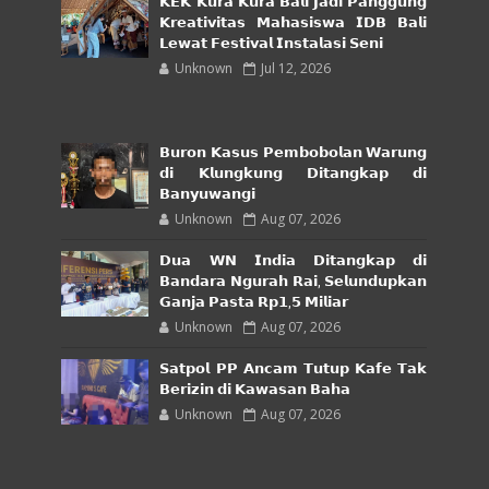
𝗞𝗘𝗞 𝗞𝘂𝗿𝗮 𝗞𝘂𝗿𝗮 𝗕𝗮𝗹𝗶 𝗝𝗮𝗱𝗶 𝗣𝗮𝗻𝗴𝗴𝘂𝗻𝗴
𝗞𝗿𝗲𝗮𝘁𝗶𝘃𝗶𝘁𝗮𝘀 𝗠𝗮𝗵𝗮𝘀𝗶𝘀𝘄𝗮 𝗜𝗗𝗕 𝗕𝗮𝗹𝗶
𝗟𝗲𝘄𝗮𝘁 𝗙𝗲𝘀𝘁𝗶𝘃𝗮𝗹 𝗜𝗻𝘀𝘁𝗮𝗹𝗮𝘀𝗶 𝗦𝗲𝗻𝗶
Unknown
Jul 12, 2026
𝗕𝘂𝗿𝗼𝗻 𝗞𝗮𝘀𝘂𝘀 𝗣𝗲𝗺𝗯𝗼𝗯𝗼𝗹𝗮𝗻 𝗪𝗮𝗿𝘂𝗻𝗴
𝗱𝗶 𝗞𝗹𝘂𝗻𝗴𝗸𝘂𝗻𝗴 𝗗𝗶𝘁𝗮𝗻𝗴𝗸𝗮𝗽 𝗱𝗶
𝗕𝗮𝗻𝘆𝘂𝘄𝗮𝗻𝗴𝗶
Unknown
Aug 07, 2026
𝗗𝘂𝗮 𝗪𝗡 𝗜𝗻𝗱𝗶𝗮 𝗗𝗶𝘁𝗮𝗻𝗴𝗸𝗮𝗽 𝗱𝗶
𝗕𝗮𝗻𝗱𝗮𝗿𝗮 𝗡𝗴𝘂𝗿𝗮𝗵 𝗥𝗮𝗶, 𝗦𝗲𝗹𝘂𝗻𝗱𝘂𝗽𝗸𝗮𝗻
𝗚𝗮𝗻𝗷𝗮 𝗣𝗮𝘀𝘁𝗮 𝗥𝗽𝟭,𝟱 𝗠𝗶𝗹𝗶𝗮𝗿
Unknown
Aug 07, 2026
𝗦𝗮𝘁𝗽𝗼𝗹 𝗣𝗣 𝗔𝗻𝗰𝗮𝗺 𝗧𝘂𝘁𝘂𝗽 𝗞𝗮𝗳𝗲 𝗧𝗮𝗸
𝗕𝗲𝗿𝗶𝘇𝗶𝗻 𝗱𝗶 𝗞𝗮𝘄𝗮𝘀𝗮𝗻 𝗕𝗮𝗵𝗮
Unknown
Aug 07, 2026