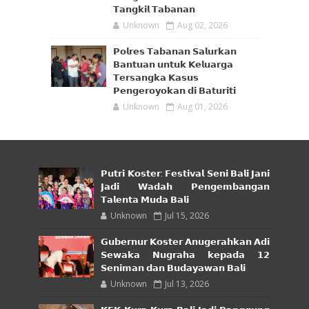
𝗧𝗮𝗻𝗴𝗸𝗶𝗹 𝗧𝗮𝗯𝗮𝗻𝗮𝗻
Unknown
Aug 02, 2026
𝗣𝗼𝗹𝗿𝗲𝘀 𝗧𝗮𝗯𝗮𝗻𝗮𝗻 𝗦𝗮𝗹𝘂𝗿𝗸𝗮𝗻
𝗕𝗮𝗻𝘁𝘂𝗮𝗻 𝘂𝗻𝘁𝘂𝗸 𝗞𝗲𝗹𝘂𝗮𝗿𝗴𝗮
𝗧𝗲𝗿𝘀𝗮𝗻𝗴𝗸𝗮 𝗞𝗮𝘀𝘂𝘀
𝗣𝗲𝗻𝗴𝗲𝗿𝗼𝘆𝗼𝗸𝗮𝗻 𝗱𝗶 𝗕𝗮𝘁𝘂𝗿𝗶𝘁𝗶
Unknown
Aug 01, 2026
𝗣𝘂𝘁𝗿𝗶 𝗞𝗼𝘀𝘁𝗲𝗿: 𝗙𝗲𝘀𝘁𝗶𝘃𝗮𝗹 𝗦𝗲𝗻𝗶 𝗕𝗮𝗹𝗶 𝗝𝗮𝗻𝗶
𝗝𝗮𝗱𝗶 𝗪𝗮𝗱𝗮𝗵 𝗣𝗲𝗻𝗴𝗲𝗺𝗯𝗮𝗻𝗴𝗮𝗻
𝗧𝗮𝗹𝗲𝗻𝘁𝗮 𝗠𝘂𝗱𝗮 𝗕𝗮𝗹𝗶
Unknown
Jul 15, 2026
𝗚𝘂𝗯𝗲𝗿𝗻𝘂𝗿 𝗞𝗼𝘀𝘁𝗲𝗿 𝗔𝗻𝘂𝗴𝗲𝗿𝗮𝗵𝗸𝗮𝗻 𝗔𝗱𝗶
𝗦𝗲𝘄𝗮𝗸𝗮 𝗡𝘂𝗴𝗿𝗮𝗵𝗮 𝗸𝗲𝗽𝗮𝗱𝗮 𝟭𝟮
𝗦𝗲𝗻𝗶𝗺𝗮𝗻 𝗱𝗮𝗻 𝗕𝘂𝗱𝗮𝘆𝗮𝘄𝗮𝗻 𝗕𝗮𝗹𝗶
Unknown
Jul 13, 2026