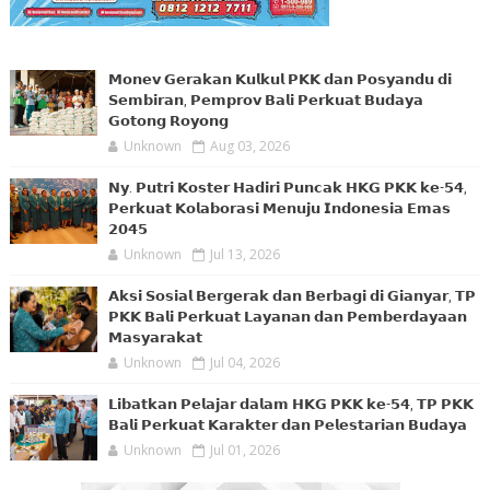
𝗠𝗼𝗻𝗲𝘃 𝗚𝗲𝗿𝗮𝗸𝗮𝗻 𝗞𝘂𝗹𝗸𝘂𝗹 𝗣𝗞𝗞 𝗱𝗮𝗻 𝗣𝗼𝘀𝘆𝗮𝗻𝗱𝘂 𝗱𝗶
𝗦𝗲𝗺𝗯𝗶𝗿𝗮𝗻, 𝗣𝗲𝗺𝗽𝗿𝗼𝘃 𝗕𝗮𝗹𝗶 𝗣𝗲𝗿𝗸𝘂𝗮𝘁 𝗕𝘂𝗱𝗮𝘆𝗮
𝗚𝗼𝘁𝗼𝗻𝗴 𝗥𝗼𝘆𝗼𝗻𝗴
Unknown
Aug 03, 2026
𝗡𝘆. 𝗣𝘂𝘁𝗿𝗶 𝗞𝗼𝘀𝘁𝗲𝗿 𝗛𝗮𝗱𝗶𝗿𝗶 𝗣𝘂𝗻𝗰𝗮𝗸 𝗛𝗞𝗚 𝗣𝗞𝗞 𝗸𝗲-𝟱𝟰,
𝗣𝗲𝗿𝗸𝘂𝗮𝘁 𝗞𝗼𝗹𝗮𝗯𝗼𝗿𝗮𝘀𝗶 𝗠𝗲𝗻𝘂𝗷𝘂 𝗜𝗻𝗱𝗼𝗻𝗲𝘀𝗶𝗮 𝗘𝗺𝗮𝘀
𝟮𝟬𝟰𝟱
Unknown
Jul 13, 2026
𝗔𝗸𝘀𝗶 𝗦𝗼𝘀𝗶𝗮𝗹 𝗕𝗲𝗿𝗴𝗲𝗿𝗮𝗸 𝗱𝗮𝗻 𝗕𝗲𝗿𝗯𝗮𝗴𝗶 𝗱𝗶 𝗚𝗶𝗮𝗻𝘆𝗮𝗿, 𝗧𝗣
𝗣𝗞𝗞 𝗕𝗮𝗹𝗶 𝗣𝗲𝗿𝗸𝘂𝗮𝘁 𝗟𝗮𝘆𝗮𝗻𝗮𝗻 𝗱𝗮𝗻 𝗣𝗲𝗺𝗯𝗲𝗿𝗱𝗮𝘆𝗮𝗮𝗻
𝗠𝗮𝘀𝘆𝗮𝗿𝗮𝗸𝗮𝘁
Unknown
Jul 04, 2026
𝗟𝗶𝗯𝗮𝘁𝗸𝗮𝗻 𝗣𝗲𝗹𝗮𝗷𝗮𝗿 𝗱𝗮𝗹𝗮𝗺 𝗛𝗞𝗚 𝗣𝗞𝗞 𝗸𝗲-𝟱𝟰, 𝗧𝗣 𝗣𝗞𝗞
𝗕𝗮𝗹𝗶 𝗣𝗲𝗿𝗸𝘂𝗮𝘁 𝗞𝗮𝗿𝗮𝗸𝘁𝗲𝗿 𝗱𝗮𝗻 𝗣𝗲𝗹𝗲𝘀𝘁𝗮𝗿𝗶𝗮𝗻 𝗕𝘂𝗱𝗮𝘆𝗮
Unknown
Jul 01, 2026