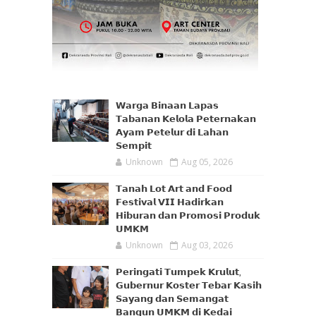
𝗪𝗮𝗿𝗴𝗮 𝗕𝗶𝗻𝗮𝗮𝗻 𝗟𝗮𝗽𝗮𝘀
𝗧𝗮𝗯𝗮𝗻𝗮𝗻 𝗞𝗲𝗹𝗼𝗹𝗮 𝗣𝗲𝘁𝗲𝗿𝗻𝗮𝗸𝗮𝗻
𝗔𝘆𝗮𝗺 𝗣𝗲𝘁𝗲𝗹𝘂𝗿 𝗱𝗶 𝗟𝗮𝗵𝗮𝗻
𝗦𝗲𝗺𝗽𝗶𝘁
Unknown
Aug 05, 2026
𝗧𝗮𝗻𝗮𝗵 𝗟𝗼𝘁 𝗔𝗿𝘁 𝗮𝗻𝗱 𝗙𝗼𝗼𝗱
𝗙𝗲𝘀𝘁𝗶𝘃𝗮𝗹 𝗩𝗜𝗜 𝗛𝗮𝗱𝗶𝗿𝗸𝗮𝗻
𝗛𝗶𝗯𝘂𝗿𝗮𝗻 𝗱𝗮𝗻 𝗣𝗿𝗼𝗺𝗼𝘀𝗶 𝗣𝗿𝗼𝗱𝘂𝗸
𝗨𝗠𝗞𝗠
Unknown
Aug 03, 2026
𝗣𝗲𝗿𝗶𝗻𝗴𝗮𝘁𝗶 𝗧𝘂𝗺𝗽𝗲𝗸 𝗞𝗿𝘂𝗹𝘂𝘁,
𝗚𝘂𝗯𝗲𝗿𝗻𝘂𝗿 𝗞𝗼𝘀𝘁𝗲𝗿 𝗧𝗲𝗯𝗮𝗿 𝗞𝗮𝘀𝗶𝗵
𝗦𝗮𝘆𝗮𝗻𝗴 𝗱𝗮𝗻 𝗦𝗲𝗺𝗮𝗻𝗴𝗮𝘁
𝗕𝗮𝗻𝗴𝘂𝗻 𝗨𝗠𝗞𝗠 𝗱𝗶 𝗞𝗲𝗱𝗮𝗶