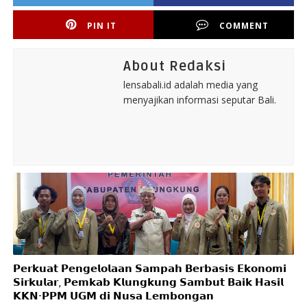
PIN IT
COMMENT
About Redaksi
lensabali.id adalah media yang
menyajikan informasi seputar Bali.
𝗣𝗲𝗿𝗸𝘂𝗮𝘁 𝗣𝗲𝗻𝗴𝗲𝗹𝗼𝗹𝗮𝗮𝗻 𝗦𝗮𝗺𝗽𝗮𝗵 𝗕𝗲𝗿𝗯𝗮𝘀𝗶𝘀 𝗘𝗸𝗼𝗻𝗼𝗺𝗶
𝗦𝗶𝗿𝗸𝘂𝗹𝗮𝗿, 𝗣𝗲𝗺𝗸𝗮𝗯 𝗞𝗹𝘂𝗻𝗴𝗸𝘂𝗻𝗴 𝗦𝗮𝗺𝗯𝘂𝘁 𝗕𝗮𝗶𝗸 𝗛𝗮𝘀𝗶𝗹
𝗞𝗞𝗡-𝗣𝗣𝗠 𝗨𝗚𝗠 𝗱𝗶 𝗡𝘂𝘀𝗮 𝗟𝗲𝗺𝗯𝗼𝗻𝗴𝗮𝗻