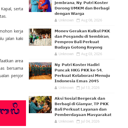
𝗝𝗲𝗺𝗯𝗿𝗮𝗻𝗮, 𝗡𝘆. 𝗣𝘂𝘁𝗿𝗶 𝗞𝗼𝘀𝘁𝗲𝗿
 Kapal, serta
𝗗𝗼𝗿𝗼𝗻𝗴 𝗨𝗠𝗞𝗠 𝗱𝗮𝗻 𝗕𝗲𝗿𝗯𝗮𝗴𝗶
𝗱𝗲𝗻𝗴𝗮𝗻 𝗪𝗮𝗿𝗴𝗮
tas.
Unknown
Aug 08, 2026
 mohon kerja
𝗠𝗼𝗻𝗲𝘃 𝗚𝗲𝗿𝗮𝗸𝗮𝗻 𝗞𝘂𝗹𝗸𝘂𝗹 𝗣𝗞𝗞
𝗱𝗮𝗻 𝗣𝗼𝘀𝘆𝗮𝗻𝗱𝘂 𝗱𝗶 𝗦𝗲𝗺𝗯𝗶𝗿𝗮𝗻,
u jalan kaki
𝗣𝗲𝗺𝗽𝗿𝗼𝘃 𝗕𝗮𝗹𝗶 𝗣𝗲𝗿𝗸𝘂𝗮𝘁
𝗕𝘂𝗱𝗮𝘆𝗮 𝗚𝗼𝘁𝗼𝗻𝗴 𝗥𝗼𝘆𝗼𝗻𝗴
Unknown
Aug 03, 2026
faatkan area
𝗡𝘆. 𝗣𝘂𝘁𝗿𝗶 𝗞𝗼𝘀𝘁𝗲𝗿 𝗛𝗮𝗱𝗶𝗿𝗶
nmas bersama
𝗣𝘂𝗻𝗰𝗮𝗸 𝗛𝗞𝗚 𝗣𝗞𝗞 𝗸𝗲-𝟱𝟰,
ualan penjor
𝗣𝗲𝗿𝗸𝘂𝗮𝘁 𝗞𝗼𝗹𝗮𝗯𝗼𝗿𝗮𝘀𝗶 𝗠𝗲𝗻𝘂𝗷𝘂
𝗜𝗻𝗱𝗼𝗻𝗲𝘀𝗶𝗮 𝗘𝗺𝗮𝘀 𝟮𝟬𝟰𝟱
Unknown
Jul 13, 2026
𝗔𝗸𝘀𝗶 𝗦𝗼𝘀𝗶𝗮𝗹 𝗕𝗲𝗿𝗴𝗲𝗿𝗮𝗸 𝗱𝗮𝗻
𝗕𝗲𝗿𝗯𝗮𝗴𝗶 𝗱𝗶 𝗚𝗶𝗮𝗻𝘆𝗮𝗿, 𝗧𝗣 𝗣𝗞𝗞
𝗕𝗮𝗹𝗶 𝗣𝗲𝗿𝗸𝘂𝗮𝘁 𝗟𝗮𝘆𝗮𝗻𝗮𝗻 𝗱𝗮𝗻
𝗣𝗲𝗺𝗯𝗲𝗿𝗱𝗮𝘆𝗮𝗮𝗻 𝗠𝗮𝘀𝘆𝗮𝗿𝗮𝗸𝗮𝘁
Unknown
Jul 04, 2026