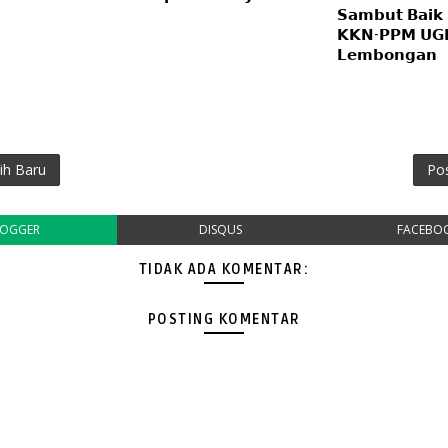
𝗦𝗮𝗺𝗯𝘂𝘁 𝗕𝗮𝗶𝗸 
𝗞𝗞𝗡-𝗣𝗣𝗠 𝗨𝗚
𝗟𝗲𝗺𝗯𝗼𝗻𝗴𝗮𝗻
ih Baru
Po
LOGGER
DISQUS
FACEBO
TIDAK ADA KOMENTAR:
POSTING KOMENTAR