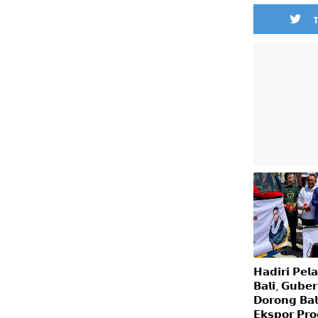
𝗛𝗮𝗱𝗶𝗿𝗶 𝗣𝗲𝗹
𝗕𝗮𝗹𝗶, 𝗚𝘂𝗯𝗲
𝗗𝗼𝗿𝗼𝗻𝗴 𝗕𝗮𝗹
𝗘𝗸𝘀𝗽𝗼𝗿 𝗣𝗿