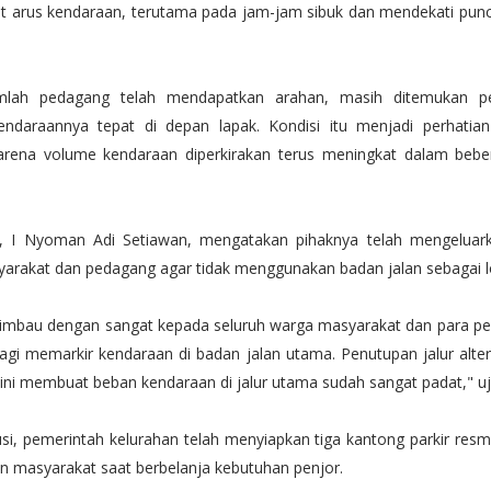
arus kendaraan, terutama pada jam-jam sibuk dan mendekati pun
mlah pedagang telah mendapatkan arahan, masih ditemukan p
ndaraannya tepat di depan lapak. Kondisi itu menjadi perhatia
arena volume kendaraan diperkirakan terus meningkat dalam bebe
l, I Nyoman Adi Setiawan, mengatakan pihaknya telah mengeluar
arakat dan pedagang agar tidak menggunakan badan jalan sebagai lok
mbau dengan sangat kepada seluruh warga masyarakat dan para pe
lagi memarkir kendaraan di badan jalan utama. Penutupan jalur altern
ini membuat beban kendaraan di jalur utama sudah sangat padat," uj
usi, pemerintah kelurahan telah menyiapkan tiga kantong parkir resm
n masyarakat saat berbelanja kebutuhan penjor.