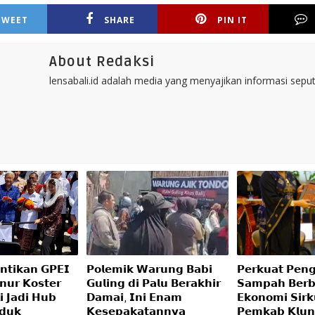
TWEET
SHARE
PIN IT
About Redaksi
lensabali.id adalah media yang menyajikan informasi seputa
𝗻𝘁𝗶𝗸𝗮𝗻 𝗚𝗣𝗘𝗜
𝗣𝗼𝗹𝗲𝗺𝗶𝗸 𝗪𝗮𝗿𝘂𝗻𝗴 𝗕𝗮𝗯𝗶
𝗣𝗲𝗿𝗸𝘂𝗮𝘁 𝗣𝗲𝗻𝗴
𝗻𝘂𝗿 𝗞𝗼𝘀𝘁𝗲𝗿
𝗚𝘂𝗹𝗶𝗻𝗴 𝗱𝗶 𝗣𝗮𝗹𝘂 𝗕𝗲𝗿𝗮𝗸𝗵𝗶𝗿
𝗦𝗮𝗺𝗽𝗮𝗵 𝗕𝗲𝗿𝗯
𝗶 𝗝𝗮𝗱𝗶 𝗛𝘂𝗯
𝗗𝗮𝗺𝗮𝗶, 𝗜𝗻𝗶 𝗘𝗻𝗮𝗺
𝗘𝗸𝗼𝗻𝗼𝗺𝗶 𝗦𝗶𝗿𝗸
𝗱𝘂𝗸
𝗞𝗲𝘀𝗲𝗽𝗮𝗸𝗮𝘁𝗮𝗻𝗻𝘆𝗮
𝗣𝗲𝗺𝗸𝗮𝗯 𝗞𝗹𝘂