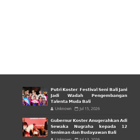
𝗣𝘂𝘁𝗿𝗶 𝗞𝗼𝘀𝘁𝗲𝗿: 𝗙𝗲𝘀𝘁𝗶𝘃𝗮𝗹 𝗦𝗲𝗻𝗶 𝗕𝗮𝗹𝗶 𝗝𝗮𝗻𝗶
𝗝𝗮𝗱𝗶 𝗪𝗮𝗱𝗮𝗵 𝗣𝗲𝗻𝗴𝗲𝗺𝗯𝗮𝗻𝗴𝗮𝗻
𝗧𝗮𝗹𝗲𝗻𝘁𝗮 𝗠𝘂𝗱𝗮 𝗕𝗮𝗹𝗶
Unknown
Jul 15, 2026
𝗚𝘂𝗯𝗲𝗿𝗻𝘂𝗿 𝗞𝗼𝘀𝘁𝗲𝗿 𝗔𝗻𝘂𝗴𝗲𝗿𝗮𝗵𝗸𝗮𝗻 𝗔𝗱𝗶
𝗦𝗲𝘄𝗮𝗸𝗮 𝗡𝘂𝗴𝗿𝗮𝗵𝗮 𝗸𝗲𝗽𝗮𝗱𝗮 𝟭𝟮
𝗦𝗲𝗻𝗶𝗺𝗮𝗻 𝗱𝗮𝗻 𝗕𝘂𝗱𝗮𝘆𝗮𝘄𝗮𝗻 𝗕𝗮𝗹𝗶
Unknown
Jul 13, 2026