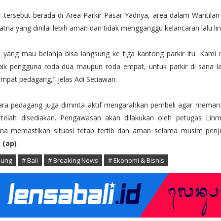
r tersebut berada di Area Parkir Pasar Yadnya, area dalam Wantilan
atna yang dinilai lebih aman dan tidak mengganggu kelancaran lalu lin
 yang mau belanja bisa langsung ke tiga kantong parkir itu. Kami
ik pengguna roda dua maupun roda empat, untuk parkir di sana lal
empat pedagang," jelas Adi Setiawan.
 para pedagang juga diminta aktif mengarahkan pembeli agar meman
 telah disediakan. Pengawasan akan dilakukan oleh petugas Li
na memastikan situasi tetap tertib dan aman selama musim penj
.
(ap)
dung
# Bali
# Breaking News
# Ekonomi & Bisnis