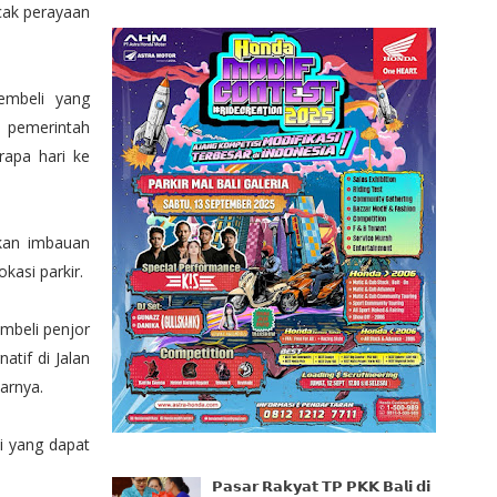
cak perayaan
embeli yang
n pemerintah
rapa hari ke
kan imbauan
asi parkir.
mbeli penjor
atif di Jalan
arnya.
i yang dapat
𝗣𝗮𝘀𝗮𝗿 𝗥𝗮𝗸𝘆𝗮𝘁 𝗧𝗣 𝗣𝗞𝗞 𝗕𝗮𝗹𝗶 𝗱𝗶