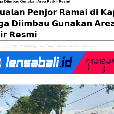
𝗮 𝗗𝗶𝗶𝗺𝗯𝗮𝘂 𝗚𝘂𝗻𝗮𝗸𝗮𝗻 𝗔𝗿𝗲𝗮 𝗣𝗮𝗿𝗸𝗶𝗿 𝗥𝗲𝘀𝗺𝗶
𝘂𝗮𝗹𝗮𝗻 𝗣𝗲𝗻𝗷𝗼𝗿 𝗥𝗮𝗺𝗮𝗶 𝗱𝗶 𝗞𝗮
𝗮 𝗗𝗶𝗶𝗺𝗯𝗮𝘂 𝗚𝘂𝗻𝗮𝗸𝗮𝗻 𝗔𝗿𝗲
𝗶𝗿 𝗥𝗲𝘀𝗺𝗶
Juni 12, 2026
Badung,
Bali,
Breaking News,
Ekonomi & Bisnis,