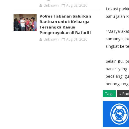
Unknown
Aug 02, 2026
Lokasi parki
bahu Jalan R
𝗣𝗼𝗹𝗿𝗲𝘀 𝗧𝗮𝗯𝗮𝗻𝗮𝗻 𝗦𝗮𝗹𝘂𝗿𝗸𝗮𝗻
𝗕𝗮𝗻𝘁𝘂𝗮𝗻 𝘂𝗻𝘁𝘂𝗸 𝗞𝗲𝗹𝘂𝗮𝗿𝗴𝗮
𝗧𝗲𝗿𝘀𝗮𝗻𝗴𝗸𝗮 𝗞𝗮𝘀𝘂𝘀
"Masyarakat
𝗣𝗲𝗻𝗴𝗲𝗿𝗼𝘆𝗼𝗸𝗮𝗻 𝗱𝗶 𝗕𝗮𝘁𝘂𝗿𝗶𝘁𝗶
samanya, ba
Unknown
Aug 01, 2026
singkat ke t
Selain itu,
parkir yang
pecalang gu
berlangsung
Tags
# Ba