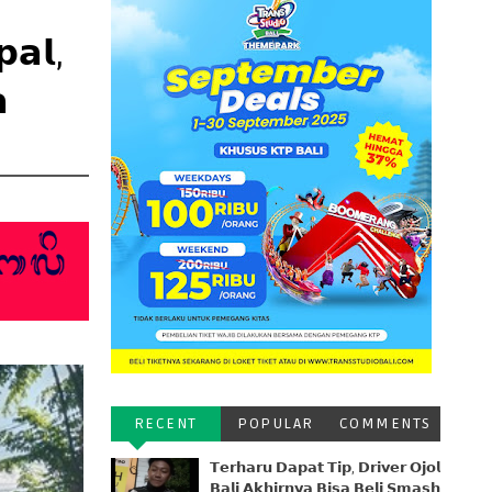
𝗮𝗹,

RECENT
POPULAR
COMMENTS
𝗧𝗲𝗿𝗵𝗮𝗿𝘂 𝗗𝗮𝗽𝗮𝘁 𝗧𝗶𝗽, 𝗗𝗿𝗶𝘃𝗲𝗿 𝗢𝗷𝗼𝗹
𝗕𝗮𝗹𝗶 𝗔𝗸𝗵𝗶𝗿𝗻𝘆𝗮 𝗕𝗶𝘀𝗮 𝗕𝗲𝗹𝗶 𝗦𝗺𝗮𝘀𝗵