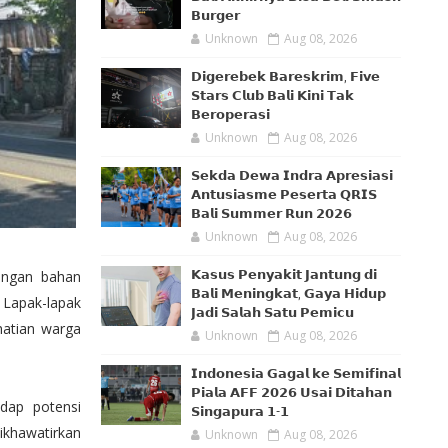
𝗕𝘂𝗿𝗴𝗲𝗿
Unknown
Aug 08, 2026
𝗗𝗶𝗴𝗲𝗿𝗲𝗯𝗲𝗸 𝗕𝗮𝗿𝗲𝘀𝗸𝗿𝗶𝗺, 𝗙𝗶𝘃𝗲
𝗦𝘁𝗮𝗿𝘀 𝗖𝗹𝘂𝗯 𝗕𝗮𝗹𝗶 𝗞𝗶𝗻𝗶 𝗧𝗮𝗸
𝗕𝗲𝗿𝗼𝗽𝗲𝗿𝗮𝘀𝗶
Unknown
Aug 08, 2026
𝗦𝗲𝗸𝗱𝗮 𝗗𝗲𝘄𝗮 𝗜𝗻𝗱𝗿𝗮 𝗔𝗽𝗿𝗲𝘀𝗶𝗮𝘀𝗶
𝗔𝗻𝘁𝘂𝘀𝗶𝗮𝘀𝗺𝗲 𝗣𝗲𝘀𝗲𝗿𝘁𝗮 𝗤𝗥𝗜𝗦
𝗕𝗮𝗹𝗶 𝗦𝘂𝗺𝗺𝗲𝗿 𝗥𝘂𝗻 𝟮𝟬𝟮𝟲
Unknown
Aug 08, 2026
angan bahan
𝗞𝗮𝘀𝘂𝘀 𝗣𝗲𝗻𝘆𝗮𝗸𝗶𝘁 𝗝𝗮𝗻𝘁𝘂𝗻𝗴 𝗱𝗶
𝗕𝗮𝗹𝗶 𝗠𝗲𝗻𝗶𝗻𝗴𝗸𝗮𝘁, 𝗚𝗮𝘆𝗮 𝗛𝗶𝗱𝘂𝗽
Lapak-lapak
𝗝𝗮𝗱𝗶 𝗦𝗮𝗹𝗮𝗵 𝗦𝗮𝘁𝘂 𝗣𝗲𝗺𝗶𝗰𝘂
hatian warga
Unknown
Aug 08, 2026
𝗜𝗻𝗱𝗼𝗻𝗲𝘀𝗶𝗮 𝗚𝗮𝗴𝗮𝗹 𝗸𝗲 𝗦𝗲𝗺𝗶𝗳𝗶𝗻𝗮𝗹
𝗣𝗶𝗮𝗹𝗮 𝗔𝗙𝗙 𝟮𝟬𝟮𝟲 𝗨𝘀𝗮𝗶 𝗗𝗶𝘁𝗮𝗵𝗮𝗻
adap potensi
𝗦𝗶𝗻𝗴𝗮𝗽𝘂𝗿𝗮 𝟭-𝟭
ikhawatirkan
Unknown
Aug 08, 2026