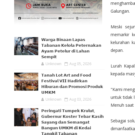
menghambat 
Galungan.
Meski seju
memarkir ke
𝗪𝗮𝗿𝗴𝗮 𝗕𝗶𝗻𝗮𝗮𝗻 𝗟𝗮𝗽𝗮𝘀
kelurahan k
𝗧𝗮𝗯𝗮𝗻𝗮𝗻 𝗞𝗲𝗹𝗼𝗹𝗮 𝗣𝗲𝘁𝗲𝗿𝗻𝗮𝗸𝗮𝗻
depan.
𝗔𝘆𝗮𝗺 𝗣𝗲𝘁𝗲𝗹𝘂𝗿 𝗱𝗶 𝗟𝗮𝗵𝗮𝗻
𝗦𝗲𝗺𝗽𝗶𝘁
Unknown
Aug 05, 2026
Lurah Kapa
kepada masy
𝗧𝗮𝗻𝗮𝗵 𝗟𝗼𝘁 𝗔𝗿𝘁 𝗮𝗻𝗱 𝗙𝗼𝗼𝗱
𝗙𝗲𝘀𝘁𝗶𝘃𝗮𝗹 𝗩𝗜𝗜 𝗛𝗮𝗱𝗶𝗿𝗸𝗮𝗻
𝗛𝗶𝗯𝘂𝗿𝗮𝗻 𝗱𝗮𝗻 𝗣𝗿𝗼𝗺𝗼𝘀𝗶 𝗣𝗿𝗼𝗱𝘂𝗸
"Kami mengi
𝗨𝗠𝗞𝗠
untuk tidak 
Unknown
Aug 03, 2026
Menuh saat 
𝗣𝗲𝗿𝗶𝗻𝗴𝗮𝘁𝗶 𝗧𝘂𝗺𝗽𝗲𝗸 𝗞𝗿𝘂𝗹𝘂𝘁,
𝗚𝘂𝗯𝗲𝗿𝗻𝘂𝗿 𝗞𝗼𝘀𝘁𝗲𝗿 𝗧𝗲𝗯𝗮𝗿 𝗞𝗮𝘀𝗶𝗵
Sebagai sol
𝗦𝗮𝘆𝗮𝗻𝗴 𝗱𝗮𝗻 𝗦𝗲𝗺𝗮𝗻𝗴𝗮𝘁
𝗕𝗮𝗻𝗴𝘂𝗻 𝗨𝗠𝗞𝗠 𝗱𝗶 𝗞𝗲𝗱𝗮𝗶
dimanfaatka
𝗧𝗮𝗻𝗴𝗸𝗶𝗹 𝗧𝗮𝗯𝗮𝗻𝗮𝗻