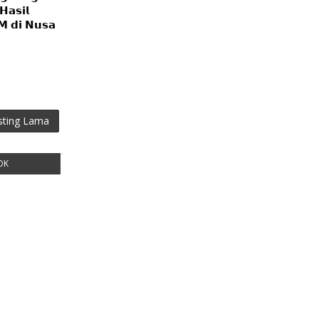
𝗮𝘀𝗶𝗹
 𝗱𝗶 𝗡𝘂𝘀𝗮
sting Lama
OK