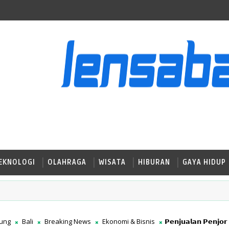
EKNOLOGI
OLAHRAGA
WISATA
HIBURAN
GAYA HIDUP
ung
Bali
Breaking News
Ekonomi & Bisnis
𝗣𝗲𝗻𝗷𝘂𝗮𝗹𝗮𝗻 𝗣𝗲𝗻𝗷𝗼𝗿