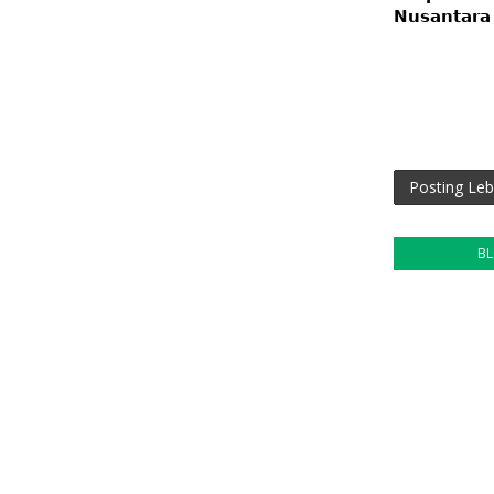
𝗡𝘂𝘀𝗮𝗻𝘁𝗮𝗿𝗮
Posting Leb
B