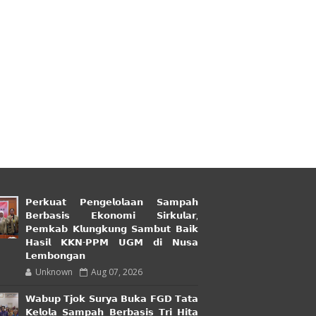
𝗣𝗲𝗿𝗸𝘂𝗮𝘁 𝗣𝗲𝗻𝗴𝗲𝗹𝗼𝗹𝗮𝗮𝗻 𝗦𝗮𝗺𝗽𝗮𝗵
𝗕𝗲𝗿𝗯𝗮𝘀𝗶𝘀 𝗘𝗸𝗼𝗻𝗼𝗺𝗶 𝗦𝗶𝗿𝗸𝘂𝗹𝗮𝗿,
𝗣𝗲𝗺𝗸𝗮𝗯 𝗞𝗹𝘂𝗻𝗴𝗸𝘂𝗻𝗴 𝗦𝗮𝗺𝗯𝘂𝘁 𝗕𝗮𝗶𝗸
𝗛𝗮𝘀𝗶𝗹 𝗞𝗞𝗡-𝗣𝗣𝗠 𝗨𝗚𝗠 𝗱𝗶 𝗡𝘂𝘀𝗮
𝗟𝗲𝗺𝗯𝗼𝗻𝗴𝗮𝗻
Unknown
Aug 07, 2026
𝗪𝗮𝗯𝘂𝗽 𝗧𝗷𝗼𝗸 𝗦𝘂𝗿𝘆𝗮 𝗕𝘂𝗸𝗮 𝗙𝗚𝗗 𝗧𝗮𝘁𝗮
𝗞𝗲𝗹𝗼𝗹𝗮 𝗦𝗮𝗺𝗽𝗮𝗵 𝗕𝗲𝗿𝗯𝗮𝘀𝗶𝘀 𝗧𝗿𝗶 𝗛𝗶𝘁𝗮