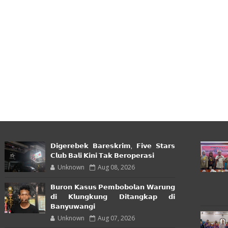
𝗗𝗶𝗴𝗲𝗿𝗲𝗯𝗲𝗸 𝗕𝗮𝗿𝗲𝘀𝗸𝗿𝗶𝗺, 𝗙𝗶𝘃𝗲 𝗦𝘁𝗮𝗿𝘀
𝗖𝗹𝘂𝗯 𝗕𝗮𝗹𝗶 𝗞𝗶𝗻𝗶 𝗧𝗮𝗸 𝗕𝗲𝗿𝗼𝗽𝗲𝗿𝗮𝘀𝗶
Unknown
Aug 08, 2026
𝗕𝘂𝗿𝗼𝗻 𝗞𝗮𝘀𝘂𝘀 𝗣𝗲𝗺𝗯𝗼𝗯𝗼𝗹𝗮𝗻 𝗪𝗮𝗿𝘂𝗻𝗴
𝗱𝗶 𝗞𝗹𝘂𝗻𝗴𝗸𝘂𝗻𝗴 𝗗𝗶𝘁𝗮𝗻𝗴𝗸𝗮𝗽 𝗱𝗶
𝗕𝗮𝗻𝘆𝘂𝘄𝗮𝗻𝗴𝗶
Unknown
Aug 07, 2026