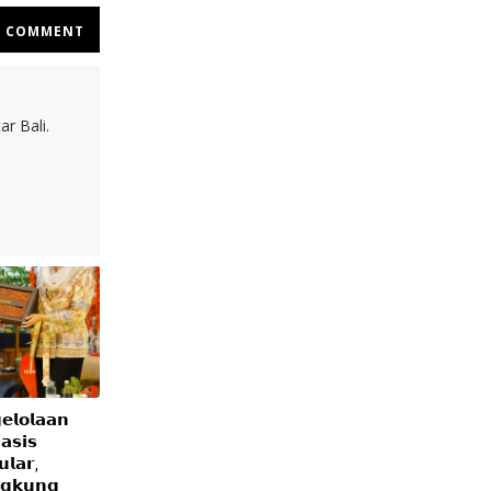
COMMENT
r Bali.
𝗲𝗹𝗼𝗹𝗮𝗮𝗻
𝘀𝗶𝘀
𝗹𝗮𝗿,
𝗴𝗸𝘂𝗻𝗴