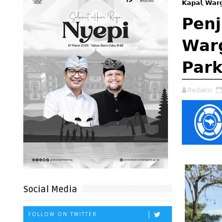
𝗞𝗮𝗽𝗮𝗹, 𝗪𝗮𝗿
𝗣𝗲𝗻𝗷
𝗪𝗮𝗿
𝗣𝗮𝗿𝗸
Redaksi
Social Media
FOLLOW ON TWITTER