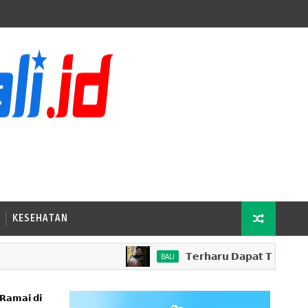
KESEHATAN
𝗧𝗲𝗿𝗵𝗮𝗿𝘂 𝗗𝗮𝗽𝗮𝘁 𝗧𝗶𝗽, 𝗗𝗿𝗶𝘃𝗲𝗿 𝗢𝗷𝗼
BALI
 𝗥𝗮𝗺𝗮𝗶 𝗱𝗶