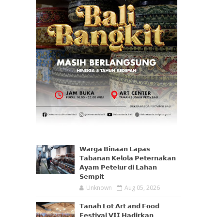
𝗪𝗮𝗿𝗴𝗮 𝗕𝗶𝗻𝗮𝗮𝗻 𝗟𝗮𝗽𝗮𝘀
𝗧𝗮𝗯𝗮𝗻𝗮𝗻 𝗞𝗲𝗹𝗼𝗹𝗮 𝗣𝗲𝘁𝗲𝗿𝗻𝗮𝗸𝗮𝗻
𝗔𝘆𝗮𝗺 𝗣𝗲𝘁𝗲𝗹𝘂𝗿 𝗱𝗶 𝗟𝗮𝗵𝗮𝗻
𝗦𝗲𝗺𝗽𝗶𝘁
Unknown
Aug 05, 2026
𝗧𝗮𝗻𝗮𝗵 𝗟𝗼𝘁 𝗔𝗿𝘁 𝗮𝗻𝗱 𝗙𝗼𝗼𝗱
𝗙𝗲𝘀𝘁𝗶𝘃𝗮𝗹 𝗩𝗜𝗜 𝗛𝗮𝗱𝗶𝗿𝗸𝗮𝗻