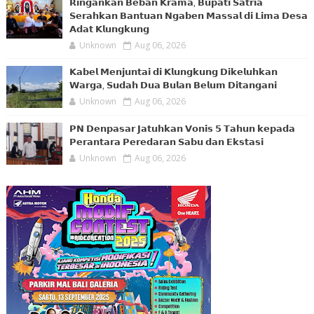
𝗥𝗶𝗻𝗴𝗮𝗻𝗸𝗮𝗻 𝗕𝗲𝗯𝗮𝗻 𝗞𝗿𝗮𝗺𝗮, 𝗕𝘂𝗽𝗮𝘁𝗶 𝗦𝗮𝘁𝗿𝗶𝗮
𝗦𝗲𝗿𝗮𝗵𝗸𝗮𝗻 𝗕𝗮𝗻𝘁𝘂𝗮𝗻 𝗡𝗴𝗮𝗯𝗲𝗻 𝗠𝗮𝘀𝘀𝗮𝗹 𝗱𝗶 𝗟𝗶𝗺𝗮 𝗗𝗲𝘀𝗮
𝗔𝗱𝗮𝘁 𝗞𝗹𝘂𝗻𝗴𝗸𝘂𝗻𝗴
Unknown
Aug 06, 2026
𝗞𝗮𝗯𝗲𝗹 𝗠𝗲𝗻𝗷𝘂𝗻𝘁𝗮𝗶 𝗱𝗶 𝗞𝗹𝘂𝗻𝗴𝗸𝘂𝗻𝗴 𝗗𝗶𝗸𝗲𝗹𝘂𝗵𝗸𝗮𝗻
𝗪𝗮𝗿𝗴𝗮, 𝗦𝘂𝗱𝗮𝗵 𝗗𝘂𝗮 𝗕𝘂𝗹𝗮𝗻 𝗕𝗲𝗹𝘂𝗺 𝗗𝗶𝘁𝗮𝗻𝗴𝗮𝗻𝗶
Unknown
Aug 06, 2026
𝗣𝗡 𝗗𝗲𝗻𝗽𝗮𝘀𝗮𝗿 𝗝𝗮𝘁𝘂𝗵𝗸𝗮𝗻 𝗩𝗼𝗻𝗶𝘀 𝟱 𝗧𝗮𝗵𝘂𝗻 𝗸𝗲𝗽𝗮𝗱𝗮
𝗣𝗲𝗿𝗮𝗻𝘁𝗮𝗿𝗮 𝗣𝗲𝗿𝗲𝗱𝗮𝗿𝗮𝗻 𝗦𝗮𝗯𝘂 𝗱𝗮𝗻 𝗘𝗸𝘀𝘁𝗮𝘀𝗶
Unknown
Aug 06, 2026