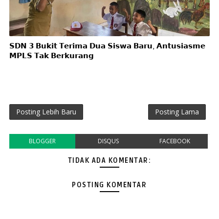
𝗦𝗗𝗡 𝟯 𝗕𝘂𝗸𝗶𝘁 𝗧𝗲𝗿𝗶𝗺𝗮 𝗗𝘂𝗮 𝗦𝗶𝘀𝘄𝗮 𝗕𝗮𝗿𝘂, 𝗔𝗻𝘁𝘂𝘀𝗶𝗮𝘀𝗺𝗲
𝗠𝗣𝗟𝗦 𝗧𝗮𝗸 𝗕𝗲𝗿𝗸𝘂𝗿𝗮𝗻𝗴
Posting Lebih Baru
Posting Lama
BLOGGER
DISQUS
FACEBOOK
TIDAK ADA KOMENTAR:
POSTING KOMENTAR