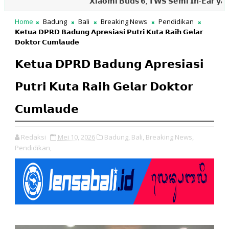
𝗫𝗶𝗮𝗼𝗺𝗶 𝗕𝘂𝗱𝘀 𝟲, 𝗧𝗪𝗦 𝗦𝗲𝗺𝗶 𝗜𝗻-𝗘𝗮𝗿 𝘆𝗮𝗻𝗴 𝗡𝘆
Home
Badung
Bali
Breaking News
Pendidikan
𝗞𝗲𝘁𝘂𝗮 𝗗𝗣𝗥𝗗 𝗕𝗮𝗱𝘂𝗻𝗴 𝗔𝗽𝗿𝗲𝘀𝗶𝗮𝘀𝗶 𝗣𝘂𝘁𝗿𝗶 𝗞𝘂𝘁𝗮 𝗥𝗮𝗶𝗵 𝗚𝗲𝗹𝗮𝗿
𝗗𝗼𝗸𝘁𝗼𝗿 𝗖𝘂𝗺𝗹𝗮𝘂𝗱𝗲
𝗞𝗲𝘁𝘂𝗮 𝗗𝗣𝗥𝗗 𝗕𝗮𝗱𝘂𝗻𝗴 𝗔𝗽𝗿𝗲𝘀𝗶𝗮𝘀𝗶
𝗣𝘂𝘁𝗿𝗶 𝗞𝘂𝘁𝗮 𝗥𝗮𝗶𝗵 𝗚𝗲𝗹𝗮𝗿 𝗗𝗼𝗸𝘁𝗼𝗿
𝗖𝘂𝗺𝗹𝗮𝘂𝗱𝗲
Redaksi
Mei 10, 2026
Badung,
Bali,
Breaking News,
Pendidikan,