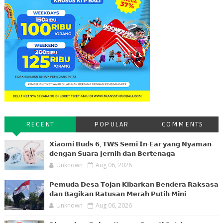
RECENT
POPULAR
COMMENTS
𝗫𝗶𝗮𝗼𝗺𝗶 𝗕𝘂𝗱𝘀 𝟲, 𝗧𝗪𝗦 𝗦𝗲𝗺𝗶 𝗜𝗻-𝗘𝗮𝗿 𝘆𝗮𝗻𝗴 𝗡𝘆𝗮𝗺𝗮𝗻
𝗱𝗲𝗻𝗴𝗮𝗻 𝗦𝘂𝗮𝗿𝗮 𝗝𝗲𝗿𝗻𝗶𝗵 𝗱𝗮𝗻 𝗕𝗲𝗿𝘁𝗲𝗻𝗮𝗴𝗮
Unknown
Aug 06, 2026
𝗣𝗲𝗺𝘂𝗱𝗮 𝗗𝗲𝘀𝗮 𝗧𝗼𝗷𝗮𝗻 𝗞𝗶𝗯𝗮𝗿𝗸𝗮𝗻 𝗕𝗲𝗻𝗱𝗲𝗿𝗮 𝗥𝗮𝗸𝘀𝗮𝘀𝗮
𝗱𝗮𝗻 𝗕𝗮𝗴𝗶𝗸𝗮𝗻 𝗥𝗮𝘁𝘂𝘀𝗮𝗻 𝗠𝗲𝗿𝗮𝗵 𝗣𝘂𝘁𝗶𝗵 𝗠𝗶𝗻𝗶
Unknown
Aug 06, 2026