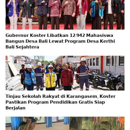
𝗚𝘂𝗯𝗲𝗿𝗻𝘂𝗿 𝗞𝗼𝘀𝘁𝗲𝗿 𝗟𝗶𝗯𝗮𝘁𝗸𝗮𝗻 𝟭𝟮.𝟵𝟰𝟮 𝗠𝗮𝗵𝗮𝘀𝗶𝘀𝘄𝗮
𝗕𝗮𝗻𝗴𝘂𝗻 𝗗𝗲𝘀𝗮 𝗕𝗮𝗹𝗶 𝗟𝗲𝘄𝗮𝘁 𝗣𝗿𝗼𝗴𝗿𝗮𝗺 𝗗𝗲𝘀𝗮 𝗞𝗲𝗿𝘁𝗵𝗶
𝗕𝗮𝗹𝗶 𝗦𝗲𝗷𝗮𝗵𝘁𝗲𝗿𝗮
𝗧𝗶𝗻𝗷𝗮𝘂 𝗦𝗲𝗸𝗼𝗹𝗮𝗵 𝗥𝗮𝗸𝘆𝗮𝘁 𝗱𝗶 𝗞𝗮𝗿𝗮𝗻𝗴𝗮𝘀𝗲𝗺, 𝗞𝗼𝘀𝘁𝗲𝗿
𝗣𝗮𝘀𝘁𝗶𝗸𝗮𝗻 𝗣𝗿𝗼𝗴𝗿𝗮𝗺 𝗣𝗲𝗻𝗱𝗶𝗱𝗶𝗸𝗮𝗻 𝗚𝗿𝗮𝘁𝗶𝘀 𝗦𝗶𝗮𝗽
𝗕𝗲𝗿𝗷𝗮𝗹𝗮𝗻