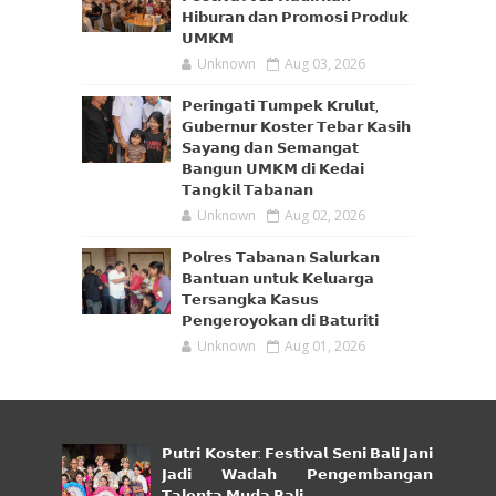
𝗛𝗶𝗯𝘂𝗿𝗮𝗻 𝗱𝗮𝗻 𝗣𝗿𝗼𝗺𝗼𝘀𝗶 𝗣𝗿𝗼𝗱𝘂𝗸
𝗨𝗠𝗞𝗠
Unknown
Aug 03, 2026
𝗣𝗲𝗿𝗶𝗻𝗴𝗮𝘁𝗶 𝗧𝘂𝗺𝗽𝗲𝗸 𝗞𝗿𝘂𝗹𝘂𝘁,
𝗚𝘂𝗯𝗲𝗿𝗻𝘂𝗿 𝗞𝗼𝘀𝘁𝗲𝗿 𝗧𝗲𝗯𝗮𝗿 𝗞𝗮𝘀𝗶𝗵
𝗦𝗮𝘆𝗮𝗻𝗴 𝗱𝗮𝗻 𝗦𝗲𝗺𝗮𝗻𝗴𝗮𝘁
𝗕𝗮𝗻𝗴𝘂𝗻 𝗨𝗠𝗞𝗠 𝗱𝗶 𝗞𝗲𝗱𝗮𝗶
𝗧𝗮𝗻𝗴𝗸𝗶𝗹 𝗧𝗮𝗯𝗮𝗻𝗮𝗻
Unknown
Aug 02, 2026
𝗣𝗼𝗹𝗿𝗲𝘀 𝗧𝗮𝗯𝗮𝗻𝗮𝗻 𝗦𝗮𝗹𝘂𝗿𝗸𝗮𝗻
𝗕𝗮𝗻𝘁𝘂𝗮𝗻 𝘂𝗻𝘁𝘂𝗸 𝗞𝗲𝗹𝘂𝗮𝗿𝗴𝗮
𝗧𝗲𝗿𝘀𝗮𝗻𝗴𝗸𝗮 𝗞𝗮𝘀𝘂𝘀
𝗣𝗲𝗻𝗴𝗲𝗿𝗼𝘆𝗼𝗸𝗮𝗻 𝗱𝗶 𝗕𝗮𝘁𝘂𝗿𝗶𝘁𝗶
Unknown
Aug 01, 2026
𝗣𝘂𝘁𝗿𝗶 𝗞𝗼𝘀𝘁𝗲𝗿: 𝗙𝗲𝘀𝘁𝗶𝘃𝗮𝗹 𝗦𝗲𝗻𝗶 𝗕𝗮𝗹𝗶 𝗝𝗮𝗻𝗶
𝗝𝗮𝗱𝗶 𝗪𝗮𝗱𝗮𝗵 𝗣𝗲𝗻𝗴𝗲𝗺𝗯𝗮𝗻𝗴𝗮𝗻