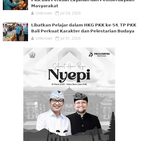
𝗣𝗞𝗞 𝗕𝗮𝗹𝗶 𝗣𝗲𝗿𝗸𝘂𝗮𝘁 𝗟𝗮𝘆𝗮𝗻𝗮𝗻 𝗱𝗮𝗻 𝗣𝗲𝗺𝗯𝗲𝗿𝗱𝗮𝘆𝗮𝗮𝗻
𝗠𝗮𝘀𝘆𝗮𝗿𝗮𝗸𝗮𝘁
Unknown
Jul 04, 2026
𝗟𝗶𝗯𝗮𝘁𝗸𝗮𝗻 𝗣𝗲𝗹𝗮𝗷𝗮𝗿 𝗱𝗮𝗹𝗮𝗺 𝗛𝗞𝗚 𝗣𝗞𝗞 𝗸𝗲-𝟱𝟰, 𝗧𝗣 𝗣𝗞𝗞
𝗕𝗮𝗹𝗶 𝗣𝗲𝗿𝗸𝘂𝗮𝘁 𝗞𝗮𝗿𝗮𝗸𝘁𝗲𝗿 𝗱𝗮𝗻 𝗣𝗲𝗹𝗲𝘀𝘁𝗮𝗿𝗶𝗮𝗻 𝗕𝘂𝗱𝗮𝘆𝗮
Unknown
Jul 01, 2026