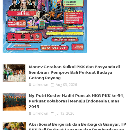
𝗠𝗼𝗻𝗲𝘃 𝗚𝗲𝗿𝗮𝗸𝗮𝗻 𝗞𝘂𝗹𝗸𝘂𝗹 𝗣𝗞𝗞 𝗱𝗮𝗻 𝗣𝗼𝘀𝘆𝗮𝗻𝗱𝘂 𝗱𝗶
𝗦𝗲𝗺𝗯𝗶𝗿𝗮𝗻, 𝗣𝗲𝗺𝗽𝗿𝗼𝘃 𝗕𝗮𝗹𝗶 𝗣𝗲𝗿𝗸𝘂𝗮𝘁 𝗕𝘂𝗱𝗮𝘆𝗮
𝗚𝗼𝘁𝗼𝗻𝗴 𝗥𝗼𝘆𝗼𝗻𝗴
Unknown
Aug 03, 2026
𝗡𝘆. 𝗣𝘂𝘁𝗿𝗶 𝗞𝗼𝘀𝘁𝗲𝗿 𝗛𝗮𝗱𝗶𝗿𝗶 𝗣𝘂𝗻𝗰𝗮𝗸 𝗛𝗞𝗚 𝗣𝗞𝗞 𝗸𝗲-𝟱𝟰,
𝗣𝗲𝗿𝗸𝘂𝗮𝘁 𝗞𝗼𝗹𝗮𝗯𝗼𝗿𝗮𝘀𝗶 𝗠𝗲𝗻𝘂𝗷𝘂 𝗜𝗻𝗱𝗼𝗻𝗲𝘀𝗶𝗮 𝗘𝗺𝗮𝘀
𝟮𝟬𝟰𝟱
Unknown
Jul 13, 2026
𝗔𝗸𝘀𝗶 𝗦𝗼𝘀𝗶𝗮𝗹 𝗕𝗲𝗿𝗴𝗲𝗿𝗮𝗸 𝗱𝗮𝗻 𝗕𝗲𝗿𝗯𝗮𝗴𝗶 𝗱𝗶 𝗚𝗶𝗮𝗻𝘆𝗮𝗿, 𝗧𝗣