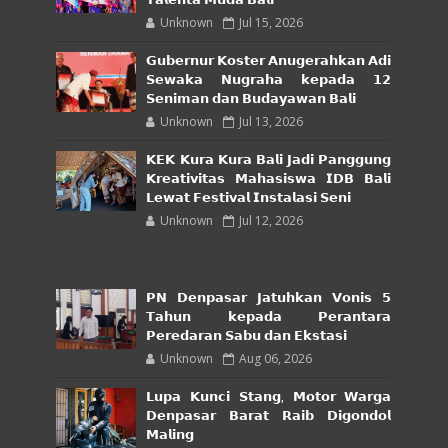
𝗧𝗮𝗹𝗲𝗻𝘁𝗮 𝗠𝘂𝗱𝗮 𝗕𝗮𝗹𝗶
Unknown
Jul 15, 2026
𝗚𝘂𝗯𝗲𝗿𝗻𝘂𝗿 𝗞𝗼𝘀𝘁𝗲𝗿 𝗔𝗻𝘂𝗴𝗲𝗿𝗮𝗵𝗸𝗮𝗻 𝗔𝗱𝗶
𝗦𝗲𝘄𝗮𝗸𝗮 𝗡𝘂𝗴𝗿𝗮𝗵𝗮 𝗸𝗲𝗽𝗮𝗱𝗮 𝟭𝟮
𝗦𝗲𝗻𝗶𝗺𝗮𝗻 𝗱𝗮𝗻 𝗕𝘂𝗱𝗮𝘆𝗮𝘄𝗮𝗻 𝗕𝗮𝗹𝗶
Unknown
Jul 13, 2026
𝗞𝗘𝗞 𝗞𝘂𝗿𝗮 𝗞𝘂𝗿𝗮 𝗕𝗮𝗹𝗶 𝗝𝗮𝗱𝗶 𝗣𝗮𝗻𝗴𝗴𝘂𝗻𝗴
𝗞𝗿𝗲𝗮𝘁𝗶𝘃𝗶𝘁𝗮𝘀 𝗠𝗮𝗵𝗮𝘀𝗶𝘀𝘄𝗮 𝗜𝗗𝗕 𝗕𝗮𝗹𝗶
𝗟𝗲𝘄𝗮𝘁 𝗙𝗲𝘀𝘁𝗶𝘃𝗮𝗹 𝗜𝗻𝘀𝘁𝗮𝗹𝗮𝘀𝗶 𝗦𝗲𝗻𝗶
Unknown
Jul 12, 2026
𝗣𝗡 𝗗𝗲𝗻𝗽𝗮𝘀𝗮𝗿 𝗝𝗮𝘁𝘂𝗵𝗸𝗮𝗻 𝗩𝗼𝗻𝗶𝘀 𝟱
𝗧𝗮𝗵𝘂𝗻 𝗸𝗲𝗽𝗮𝗱𝗮 𝗣𝗲𝗿𝗮𝗻𝘁𝗮𝗿𝗮
𝗣𝗲𝗿𝗲𝗱𝗮𝗿𝗮𝗻 𝗦𝗮𝗯𝘂 𝗱𝗮𝗻 𝗘𝗸𝘀𝘁𝗮𝘀𝗶
Unknown
Aug 06, 2026
𝗟𝘂𝗽𝗮 𝗞𝘂𝗻𝗰𝗶 𝗦𝘁𝗮𝗻𝗴, 𝗠𝗼𝘁𝗼𝗿 𝗪𝗮𝗿𝗴𝗮
𝗗𝗲𝗻𝗽𝗮𝘀𝗮𝗿 𝗕𝗮𝗿𝗮𝘁 𝗥𝗮𝗶𝗯 𝗗𝗶𝗴𝗼𝗻𝗱𝗼𝗹
𝗠𝗮𝗹𝗶𝗻𝗴