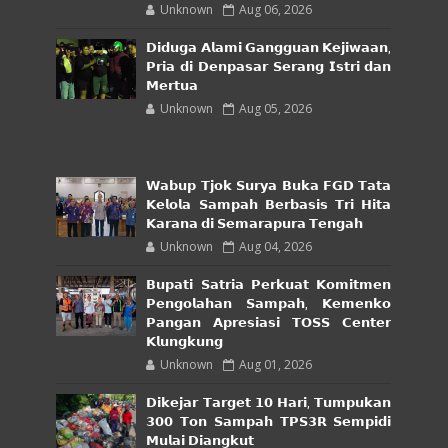
Unknown
Aug 06, 2026
𝗗𝗶𝗱𝘂𝗴𝗮 𝗔𝗹𝗮𝗺𝗶 𝗚𝗮𝗻𝗴𝗴𝘂𝗮𝗻 𝗞𝗲𝗷𝗶𝘄𝗮𝗮𝗻,
𝗣𝗿𝗶𝗮 𝗱𝗶 𝗗𝗲𝗻𝗽𝗮𝘀𝗮𝗿 𝗦𝗲𝗿𝗮𝗻𝗴 𝗜𝘀𝘁𝗿𝗶 𝗱𝗮𝗻
𝗠𝗲𝗿𝘁𝘂𝗮
Unknown
Aug 05, 2026
𝗪𝗮𝗯𝘂𝗽 𝗧𝗷𝗼𝗸 𝗦𝘂𝗿𝘆𝗮 𝗕𝘂𝗸𝗮 𝗙𝗚𝗗 𝗧𝗮𝘁𝗮
𝗞𝗲𝗹𝗼𝗹𝗮 𝗦𝗮𝗺𝗽𝗮𝗵 𝗕𝗲𝗿𝗯𝗮𝘀𝗶𝘀 𝗧𝗿𝗶 𝗛𝗶𝘁𝗮
𝗞𝗮𝗿𝗮𝗻𝗮 𝗱𝗶 𝗦𝗲𝗺𝗮𝗿𝗮𝗽𝘂𝗿𝗮 𝗧𝗲𝗻𝗴𝗮𝗵
Unknown
Aug 04, 2026
𝗕𝘂𝗽𝗮𝘁𝗶 𝗦𝗮𝘁𝗿𝗶𝗮 𝗣𝗲𝗿𝗸𝘂𝗮𝘁 𝗞𝗼𝗺𝗶𝘁𝗺𝗲𝗻
𝗣𝗲𝗻𝗴𝗼𝗹𝗮𝗵𝗮𝗻 𝗦𝗮𝗺𝗽𝗮𝗵, 𝗞𝗲𝗺𝗲𝗻𝗸𝗼
𝗣𝗮𝗻𝗴𝗮𝗻 𝗔𝗽𝗿𝗲𝘀𝗶𝗮𝘀𝗶 𝗧𝗢𝗦𝗦 𝗖𝗲𝗻𝘁𝗲𝗿
𝗞𝗹𝘂𝗻𝗴𝗸𝘂𝗻𝗴
Unknown
Aug 01, 2026
𝗗𝗶𝗸𝗲𝗷𝗮𝗿 𝗧𝗮𝗿𝗴𝗲𝘁 𝟭𝟬 𝗛𝗮𝗿𝗶, 𝗧𝘂𝗺𝗽𝘂𝗸𝗮𝗻
𝟯𝟬𝟬 𝗧𝗼𝗻 𝗦𝗮𝗺𝗽𝗮𝗵 𝗧𝗣𝗦𝟯𝗥 𝗦𝗲𝗺𝗽𝗶𝗱𝗶
𝗠𝘂𝗹𝗮𝗶 𝗗𝗶𝗮𝗻𝗴𝗸𝘂𝘁