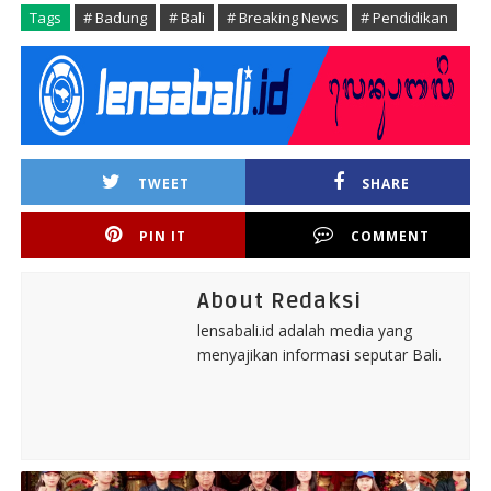
Tags
# Badung
# Bali
# Breaking News
# Pendidikan
TWEET
SHARE
PIN IT
COMMENT
About Redaksi
lensabali.id adalah media yang
menyajikan informasi seputar Bali.