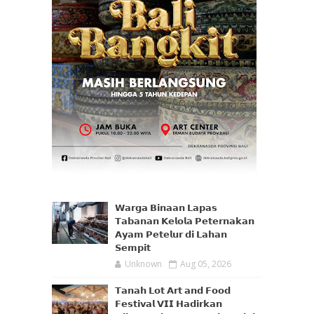
𝗪𝗮𝗿𝗴𝗮 𝗕𝗶𝗻𝗮𝗮𝗻 𝗟𝗮𝗽𝗮𝘀
𝗧𝗮𝗯𝗮𝗻𝗮𝗻 𝗞𝗲𝗹𝗼𝗹𝗮 𝗣𝗲𝘁𝗲𝗿𝗻𝗮𝗸𝗮𝗻
𝗔𝘆𝗮𝗺 𝗣𝗲𝘁𝗲𝗹𝘂𝗿 𝗱𝗶 𝗟𝗮𝗵𝗮𝗻
𝗦𝗲𝗺𝗽𝗶𝘁
Unknown
Aug 05, 2026
𝗧𝗮𝗻𝗮𝗵 𝗟𝗼𝘁 𝗔𝗿𝘁 𝗮𝗻𝗱 𝗙𝗼𝗼𝗱
𝗙𝗲𝘀𝘁𝗶𝘃𝗮𝗹 𝗩𝗜𝗜 𝗛𝗮𝗱𝗶𝗿𝗸𝗮𝗻