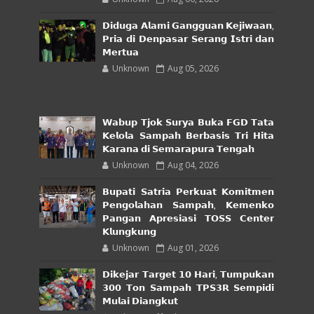
𝗗𝗶𝗱𝘂𝗴𝗮 𝗔𝗹𝗮𝗺𝗶 𝗚𝗮𝗻𝗴𝗴𝘂𝗮𝗻 𝗞𝗲𝗷𝗶𝘄𝗮𝗮𝗻,
𝗣𝗿𝗶𝗮 𝗱𝗶 𝗗𝗲𝗻𝗽𝗮𝘀𝗮𝗿 𝗦𝗲𝗿𝗮𝗻𝗴 𝗜𝘀𝘁𝗿𝗶 𝗱𝗮𝗻
𝗠𝗲𝗿𝘁𝘂𝗮
Unknown
Aug 05, 2026
𝗪𝗮𝗯𝘂𝗽 𝗧𝗷𝗼𝗸 𝗦𝘂𝗿𝘆𝗮 𝗕𝘂𝗸𝗮 𝗙𝗚𝗗 𝗧𝗮𝘁𝗮
𝗞𝗲𝗹𝗼𝗹𝗮 𝗦𝗮𝗺𝗽𝗮𝗵 𝗕𝗲𝗿𝗯𝗮𝘀𝗶𝘀 𝗧𝗿𝗶 𝗛𝗶𝘁𝗮
𝗞𝗮𝗿𝗮𝗻𝗮 𝗱𝗶 𝗦𝗲𝗺𝗮𝗿𝗮𝗽𝘂𝗿𝗮 𝗧𝗲𝗻𝗴𝗮𝗵
Unknown
Aug 04, 2026
𝗕𝘂𝗽𝗮𝘁𝗶 𝗦𝗮𝘁𝗿𝗶𝗮 𝗣𝗲𝗿𝗸𝘂𝗮𝘁 𝗞𝗼𝗺𝗶𝘁𝗺𝗲𝗻
𝗣𝗲𝗻𝗴𝗼𝗹𝗮𝗵𝗮𝗻 𝗦𝗮𝗺𝗽𝗮𝗵, 𝗞𝗲𝗺𝗲𝗻𝗸𝗼
𝗣𝗮𝗻𝗴𝗮𝗻 𝗔𝗽𝗿𝗲𝘀𝗶𝗮𝘀𝗶 𝗧𝗢𝗦𝗦 𝗖𝗲𝗻𝘁𝗲𝗿
𝗞𝗹𝘂𝗻𝗴𝗸𝘂𝗻𝗴
Unknown
Aug 01, 2026
𝗗𝗶𝗸𝗲𝗷𝗮𝗿 𝗧𝗮𝗿𝗴𝗲𝘁 𝟭𝟬 𝗛𝗮𝗿𝗶, 𝗧𝘂𝗺𝗽𝘂𝗸𝗮𝗻
𝟯𝟬𝟬 𝗧𝗼𝗻 𝗦𝗮𝗺𝗽𝗮𝗵 𝗧𝗣𝗦𝟯𝗥 𝗦𝗲𝗺𝗽𝗶𝗱𝗶
𝗠𝘂𝗹𝗮𝗶 𝗗𝗶𝗮𝗻𝗴𝗸𝘂𝘁