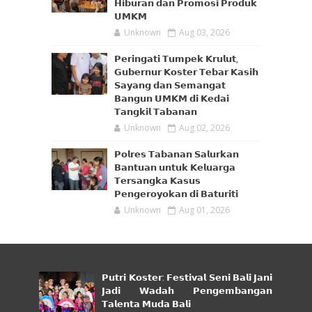
𝗛𝗶𝗯𝘂𝗿𝗮𝗻 𝗱𝗮𝗻 𝗣𝗿𝗼𝗺𝗼𝘀𝗶 𝗣𝗿𝗼𝗱𝘂𝗸
𝗨𝗠𝗞𝗠
Unknown
Aug 03, 2026
𝗣𝗲𝗿𝗶𝗻𝗴𝗮𝘁𝗶 𝗧𝘂𝗺𝗽𝗲𝗸 𝗞𝗿𝘂𝗹𝘂𝘁,
𝗚𝘂𝗯𝗲𝗿𝗻𝘂𝗿 𝗞𝗼𝘀𝘁𝗲𝗿 𝗧𝗲𝗯𝗮𝗿 𝗞𝗮𝘀𝗶𝗵
𝗦𝗮𝘆𝗮𝗻𝗴 𝗱𝗮𝗻 𝗦𝗲𝗺𝗮𝗻𝗴𝗮𝘁
𝗕𝗮𝗻𝗴𝘂𝗻 𝗨𝗠𝗞𝗠 𝗱𝗶 𝗞𝗲𝗱𝗮𝗶
𝗧𝗮𝗻𝗴𝗸𝗶𝗹 𝗧𝗮𝗯𝗮𝗻𝗮𝗻
Unknown
Aug 02, 2026
𝗣𝗼𝗹𝗿𝗲𝘀 𝗧𝗮𝗯𝗮𝗻𝗮𝗻 𝗦𝗮𝗹𝘂𝗿𝗸𝗮𝗻
𝗕𝗮𝗻𝘁𝘂𝗮𝗻 𝘂𝗻𝘁𝘂𝗸 𝗞𝗲𝗹𝘂𝗮𝗿𝗴𝗮
𝗧𝗲𝗿𝘀𝗮𝗻𝗴𝗸𝗮 𝗞𝗮𝘀𝘂𝘀
𝗣𝗲𝗻𝗴𝗲𝗿𝗼𝘆𝗼𝗸𝗮𝗻 𝗱𝗶 𝗕𝗮𝘁𝘂𝗿𝗶𝘁𝗶
Unknown
Aug 01, 2026
𝗣𝘂𝘁𝗿𝗶 𝗞𝗼𝘀𝘁𝗲𝗿: 𝗙𝗲𝘀𝘁𝗶𝘃𝗮𝗹 𝗦𝗲𝗻𝗶 𝗕𝗮𝗹𝗶 𝗝𝗮𝗻𝗶
𝗝𝗮𝗱𝗶 𝗪𝗮𝗱𝗮𝗵 𝗣𝗲𝗻𝗴𝗲𝗺𝗯𝗮𝗻𝗴𝗮𝗻
𝗧𝗮𝗹𝗲𝗻𝘁𝗮 𝗠𝘂𝗱𝗮 𝗕𝗮𝗹𝗶