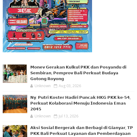
𝗠𝗼𝗻𝗲𝘃 𝗚𝗲𝗿𝗮𝗸𝗮𝗻 𝗞𝘂𝗹𝗸𝘂𝗹 𝗣𝗞𝗞 𝗱𝗮𝗻 𝗣𝗼𝘀𝘆𝗮𝗻𝗱𝘂 𝗱𝗶
𝗦𝗲𝗺𝗯𝗶𝗿𝗮𝗻, 𝗣𝗲𝗺𝗽𝗿𝗼𝘃 𝗕𝗮𝗹𝗶 𝗣𝗲𝗿𝗸𝘂𝗮𝘁 𝗕𝘂𝗱𝗮𝘆𝗮
𝗚𝗼𝘁𝗼𝗻𝗴 𝗥𝗼𝘆𝗼𝗻𝗴
Unknown
Aug 03, 2026
𝗡𝘆. 𝗣𝘂𝘁𝗿𝗶 𝗞𝗼𝘀𝘁𝗲𝗿 𝗛𝗮𝗱𝗶𝗿𝗶 𝗣𝘂𝗻𝗰𝗮𝗸 𝗛𝗞𝗚 𝗣𝗞𝗞 𝗸𝗲-𝟱𝟰,
𝗣𝗲𝗿𝗸𝘂𝗮𝘁 𝗞𝗼𝗹𝗮𝗯𝗼𝗿𝗮𝘀𝗶 𝗠𝗲𝗻𝘂𝗷𝘂 𝗜𝗻𝗱𝗼𝗻𝗲𝘀𝗶𝗮 𝗘𝗺𝗮𝘀
𝟮𝟬𝟰𝟱
Unknown
Jul 13, 2026
𝗔𝗸𝘀𝗶 𝗦𝗼𝘀𝗶𝗮𝗹 𝗕𝗲𝗿𝗴𝗲𝗿𝗮𝗸 𝗱𝗮𝗻 𝗕𝗲𝗿𝗯𝗮𝗴𝗶 𝗱𝗶 𝗚𝗶𝗮𝗻𝘆𝗮𝗿, 𝗧𝗣
𝗣𝗞𝗞 𝗕𝗮𝗹𝗶 𝗣𝗲𝗿𝗸𝘂𝗮𝘁 𝗟𝗮𝘆𝗮𝗻𝗮𝗻 𝗱𝗮𝗻 𝗣𝗲𝗺𝗯𝗲𝗿𝗱𝗮𝘆𝗮𝗮𝗻