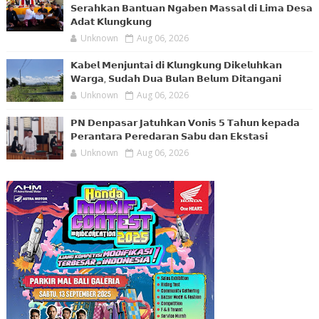
𝗦𝗲𝗿𝗮𝗵𝗸𝗮𝗻 𝗕𝗮𝗻𝘁𝘂𝗮𝗻 𝗡𝗴𝗮𝗯𝗲𝗻 𝗠𝗮𝘀𝘀𝗮𝗹 𝗱𝗶 𝗟𝗶𝗺𝗮 𝗗𝗲𝘀𝗮
𝗔𝗱𝗮𝘁 𝗞𝗹𝘂𝗻𝗴𝗸𝘂𝗻𝗴
Unknown
Aug 06, 2026
𝗞𝗮𝗯𝗲𝗹 𝗠𝗲𝗻𝗷𝘂𝗻𝘁𝗮𝗶 𝗱𝗶 𝗞𝗹𝘂𝗻𝗴𝗸𝘂𝗻𝗴 𝗗𝗶𝗸𝗲𝗹𝘂𝗵𝗸𝗮𝗻
𝗪𝗮𝗿𝗴𝗮, 𝗦𝘂𝗱𝗮𝗵 𝗗𝘂𝗮 𝗕𝘂𝗹𝗮𝗻 𝗕𝗲𝗹𝘂𝗺 𝗗𝗶𝘁𝗮𝗻𝗴𝗮𝗻𝗶
Unknown
Aug 06, 2026
𝗣𝗡 𝗗𝗲𝗻𝗽𝗮𝘀𝗮𝗿 𝗝𝗮𝘁𝘂𝗵𝗸𝗮𝗻 𝗩𝗼𝗻𝗶𝘀 𝟱 𝗧𝗮𝗵𝘂𝗻 𝗸𝗲𝗽𝗮𝗱𝗮
𝗣𝗲𝗿𝗮𝗻𝘁𝗮𝗿𝗮 𝗣𝗲𝗿𝗲𝗱𝗮𝗿𝗮𝗻 𝗦𝗮𝗯𝘂 𝗱𝗮𝗻 𝗘𝗸𝘀𝘁𝗮𝘀𝗶
Unknown
Aug 06, 2026