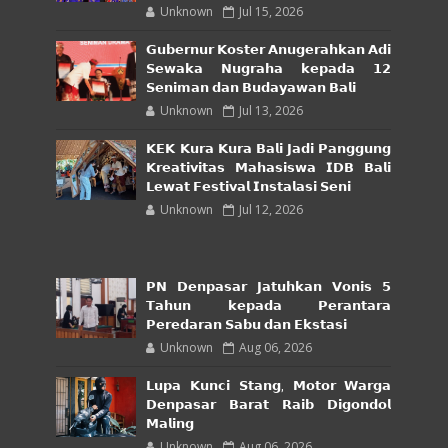
Unknown
Jul 15, 2026
𝗚𝘂𝗯𝗲𝗿𝗻𝘂𝗿 𝗞𝗼𝘀𝘁𝗲𝗿 𝗔𝗻𝘂𝗴𝗲𝗿𝗮𝗵𝗸𝗮𝗻 𝗔𝗱𝗶
𝗦𝗲𝘄𝗮𝗸𝗮 𝗡𝘂𝗴𝗿𝗮𝗵𝗮 𝗸𝗲𝗽𝗮𝗱𝗮 𝟭𝟮
𝗦𝗲𝗻𝗶𝗺𝗮𝗻 𝗱𝗮𝗻 𝗕𝘂𝗱𝗮𝘆𝗮𝘄𝗮𝗻 𝗕𝗮𝗹𝗶
Unknown
Jul 13, 2026
𝗞𝗘𝗞 𝗞𝘂𝗿𝗮 𝗞𝘂𝗿𝗮 𝗕𝗮𝗹𝗶 𝗝𝗮𝗱𝗶 𝗣𝗮𝗻𝗴𝗴𝘂𝗻𝗴
𝗞𝗿𝗲𝗮𝘁𝗶𝘃𝗶𝘁𝗮𝘀 𝗠𝗮𝗵𝗮𝘀𝗶𝘀𝘄𝗮 𝗜𝗗𝗕 𝗕𝗮𝗹𝗶
𝗟𝗲𝘄𝗮𝘁 𝗙𝗲𝘀𝘁𝗶𝘃𝗮𝗹 𝗜𝗻𝘀𝘁𝗮𝗹𝗮𝘀𝗶 𝗦𝗲𝗻𝗶
Unknown
Jul 12, 2026
𝗣𝗡 𝗗𝗲𝗻𝗽𝗮𝘀𝗮𝗿 𝗝𝗮𝘁𝘂𝗵𝗸𝗮𝗻 𝗩𝗼𝗻𝗶𝘀 𝟱
𝗧𝗮𝗵𝘂𝗻 𝗸𝗲𝗽𝗮𝗱𝗮 𝗣𝗲𝗿𝗮𝗻𝘁𝗮𝗿𝗮
𝗣𝗲𝗿𝗲𝗱𝗮𝗿𝗮𝗻 𝗦𝗮𝗯𝘂 𝗱𝗮𝗻 𝗘𝗸𝘀𝘁𝗮𝘀𝗶
Unknown
Aug 06, 2026
𝗟𝘂𝗽𝗮 𝗞𝘂𝗻𝗰𝗶 𝗦𝘁𝗮𝗻𝗴, 𝗠𝗼𝘁𝗼𝗿 𝗪𝗮𝗿𝗴𝗮
𝗗𝗲𝗻𝗽𝗮𝘀𝗮𝗿 𝗕𝗮𝗿𝗮𝘁 𝗥𝗮𝗶𝗯 𝗗𝗶𝗴𝗼𝗻𝗱𝗼𝗹
𝗠𝗮𝗹𝗶𝗻𝗴
Unknown
Aug 06, 2026