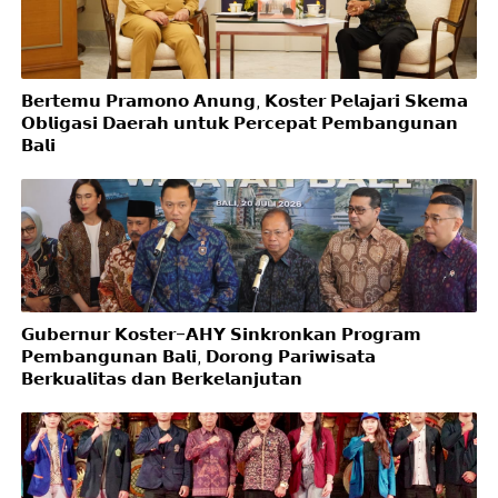
𝗕𝗲𝗿𝘁𝗲𝗺𝘂 𝗣𝗿𝗮𝗺𝗼𝗻𝗼 𝗔𝗻𝘂𝗻𝗴, 𝗞𝗼𝘀𝘁𝗲𝗿 𝗣𝗲𝗹𝗮𝗷𝗮𝗿𝗶 𝗦𝗸𝗲𝗺𝗮
𝗢𝗯𝗹𝗶𝗴𝗮𝘀𝗶 𝗗𝗮𝗲𝗿𝗮𝗵 𝘂𝗻𝘁𝘂𝗸 𝗣𝗲𝗿𝗰𝗲𝗽𝗮𝘁 𝗣𝗲𝗺𝗯𝗮𝗻𝗴𝘂𝗻𝗮𝗻
𝗕𝗮𝗹𝗶
𝗚𝘂𝗯𝗲𝗿𝗻𝘂𝗿 𝗞𝗼𝘀𝘁𝗲𝗿–𝗔𝗛𝗬 𝗦𝗶𝗻𝗸𝗿𝗼𝗻𝗸𝗮𝗻 𝗣𝗿𝗼𝗴𝗿𝗮𝗺
𝗣𝗲𝗺𝗯𝗮𝗻𝗴𝘂𝗻𝗮𝗻 𝗕𝗮𝗹𝗶, 𝗗𝗼𝗿𝗼𝗻𝗴 𝗣𝗮𝗿𝗶𝘄𝗶𝘀𝗮𝘁𝗮
𝗕𝗲𝗿𝗸𝘂𝗮𝗹𝗶𝘁𝗮𝘀 𝗱𝗮𝗻 𝗕𝗲𝗿𝗸𝗲𝗹𝗮𝗻𝗷𝘂𝘁𝗮𝗻