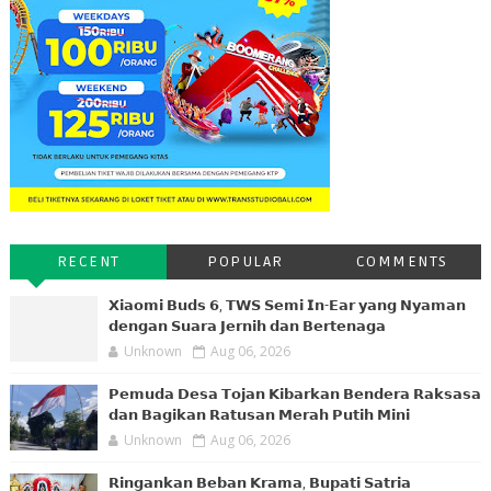
RECENT
POPULAR
COMMENTS
𝗫𝗶𝗮𝗼𝗺𝗶 𝗕𝘂𝗱𝘀 𝟲, 𝗧𝗪𝗦 𝗦𝗲𝗺𝗶 𝗜𝗻-𝗘𝗮𝗿 𝘆𝗮𝗻𝗴 𝗡𝘆𝗮𝗺𝗮𝗻
𝗱𝗲𝗻𝗴𝗮𝗻 𝗦𝘂𝗮𝗿𝗮 𝗝𝗲𝗿𝗻𝗶𝗵 𝗱𝗮𝗻 𝗕𝗲𝗿𝘁𝗲𝗻𝗮𝗴𝗮
Unknown
Aug 06, 2026
𝗣𝗲𝗺𝘂𝗱𝗮 𝗗𝗲𝘀𝗮 𝗧𝗼𝗷𝗮𝗻 𝗞𝗶𝗯𝗮𝗿𝗸𝗮𝗻 𝗕𝗲𝗻𝗱𝗲𝗿𝗮 𝗥𝗮𝗸𝘀𝗮𝘀𝗮
𝗱𝗮𝗻 𝗕𝗮𝗴𝗶𝗸𝗮𝗻 𝗥𝗮𝘁𝘂𝘀𝗮𝗻 𝗠𝗲𝗿𝗮𝗵 𝗣𝘂𝘁𝗶𝗵 𝗠𝗶𝗻𝗶
Unknown
Aug 06, 2026
𝗥𝗶𝗻𝗴𝗮𝗻𝗸𝗮𝗻 𝗕𝗲𝗯𝗮𝗻 𝗞𝗿𝗮𝗺𝗮, 𝗕𝘂𝗽𝗮𝘁𝗶 𝗦𝗮𝘁𝗿𝗶𝗮