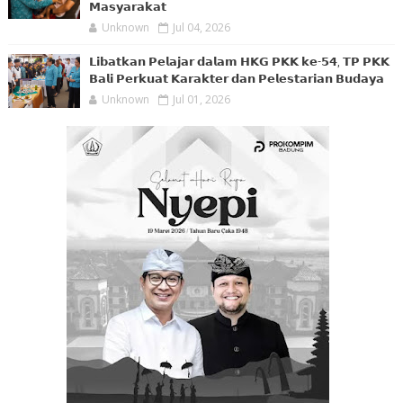
𝗠𝗮𝘀𝘆𝗮𝗿𝗮𝗸𝗮𝘁
Unknown
Jul 04, 2026
𝗟𝗶𝗯𝗮𝘁𝗸𝗮𝗻 𝗣𝗲𝗹𝗮𝗷𝗮𝗿 𝗱𝗮𝗹𝗮𝗺 𝗛𝗞𝗚 𝗣𝗞𝗞 𝗸𝗲-𝟱𝟰, 𝗧𝗣 𝗣𝗞𝗞
𝗕𝗮𝗹𝗶 𝗣𝗲𝗿𝗸𝘂𝗮𝘁 𝗞𝗮𝗿𝗮𝗸𝘁𝗲𝗿 𝗱𝗮𝗻 𝗣𝗲𝗹𝗲𝘀𝘁𝗮𝗿𝗶𝗮𝗻 𝗕𝘂𝗱𝗮𝘆𝗮
Unknown
Jul 01, 2026