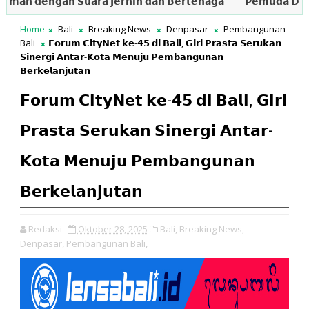
𝗲𝗻𝗴𝗮𝗻 𝗦𝘂𝗮𝗿𝗮 𝗝𝗲𝗿𝗻𝗶𝗵 𝗱𝗮𝗻 𝗕𝗲𝗿𝘁𝗲𝗻𝗮𝗴𝗮
𝗣𝗲𝗺𝘂𝗱𝗮 𝗗𝗲𝘀𝗮 𝗧𝗼𝗷𝗮𝗻
Home
Bali
Breaking News
Denpasar
Pembangunan
Bali
𝗙𝗼𝗿𝘂𝗺 𝗖𝗶𝘁𝘆𝗡𝗲𝘁 𝗸𝗲-𝟰𝟱 𝗱𝗶 𝗕𝗮𝗹𝗶, 𝗚𝗶𝗿𝗶 𝗣𝗿𝗮𝘀𝘁𝗮 𝗦𝗲𝗿𝘂𝗸𝗮𝗻
𝗦𝗶𝗻𝗲𝗿𝗴𝗶 𝗔𝗻𝘁𝗮𝗿-𝗞𝗼𝘁𝗮 𝗠𝗲𝗻𝘂𝗷𝘂 𝗣𝗲𝗺𝗯𝗮𝗻𝗴𝘂𝗻𝗮𝗻
𝗕𝗲𝗿𝗸𝗲𝗹𝗮𝗻𝗷𝘂𝘁𝗮𝗻
𝗙𝗼𝗿𝘂𝗺 𝗖𝗶𝘁𝘆𝗡𝗲𝘁 𝗸𝗲-𝟰𝟱 𝗱𝗶 𝗕𝗮𝗹𝗶, 𝗚𝗶𝗿𝗶
𝗣𝗿𝗮𝘀𝘁𝗮 𝗦𝗲𝗿𝘂𝗸𝗮𝗻 𝗦𝗶𝗻𝗲𝗿𝗴𝗶 𝗔𝗻𝘁𝗮𝗿-
𝗞𝗼𝘁𝗮 𝗠𝗲𝗻𝘂𝗷𝘂 𝗣𝗲𝗺𝗯𝗮𝗻𝗴𝘂𝗻𝗮𝗻
𝗕𝗲𝗿𝗸𝗲𝗹𝗮𝗻𝗷𝘂𝘁𝗮𝗻
Redaksi
Oktober 28, 2025
Bali,
Breaking News,
Denpasar,
Pembangunan Bali,