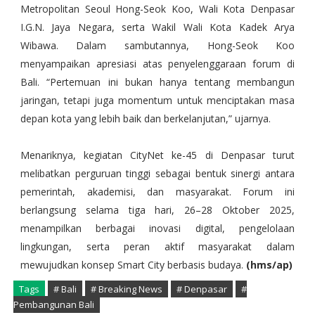
Metropolitan Seoul Hong-Seok Koo, Wali Kota Denpasar
I.G.N. Jaya Negara, serta Wakil Wali Kota Kadek Arya
Wibawa. Dalam sambutannya, Hong-Seok Koo
menyampaikan apresiasi atas penyelenggaraan forum di
Bali. “Pertemuan ini bukan hanya tentang membangun
jaringan, tetapi juga momentum untuk menciptakan masa
depan kota yang lebih baik dan berkelanjutan,” ujarnya.
Menariknya, kegiatan CityNet ke-45 di Denpasar turut
melibatkan perguruan tinggi sebagai bentuk sinergi antara
pemerintah, akademisi, dan masyarakat. Forum ini
berlangsung selama tiga hari, 26–28 Oktober 2025,
menampilkan berbagai inovasi digital, pengelolaan
lingkungan, serta peran aktif masyarakat dalam
mewujudkan konsep Smart City berbasis budaya.
(hms/ap)
Tags
# Bali
# Breaking News
# Denpasar
#
Pembangunan Bali