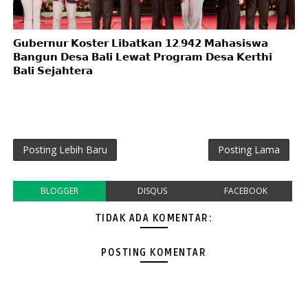
𝗚𝘂𝗯𝗲𝗿𝗻𝘂𝗿 𝗞𝗼𝘀𝘁𝗲𝗿 𝗟𝗶𝗯𝗮𝘁𝗸𝗮𝗻 𝟭𝟮.𝟵𝟰𝟮 𝗠𝗮𝗵𝗮𝘀𝗶𝘀𝘄𝗮
𝗕𝗮𝗻𝗴𝘂𝗻 𝗗𝗲𝘀𝗮 𝗕𝗮𝗹𝗶 𝗟𝗲𝘄𝗮𝘁 𝗣𝗿𝗼𝗴𝗿𝗮𝗺 𝗗𝗲𝘀𝗮 𝗞𝗲𝗿𝘁𝗵𝗶
𝗕𝗮𝗹𝗶 𝗦𝗲𝗷𝗮𝗵𝘁𝗲𝗿𝗮
Posting Lebih Baru
Posting Lama
BLOGGER
DISQUS
FACEBOOK
TIDAK ADA KOMENTAR:
POSTING KOMENTAR