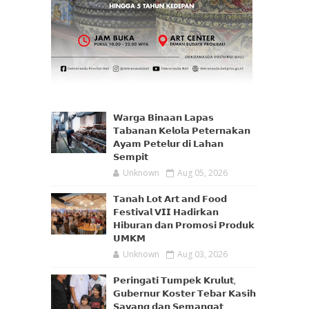
𝗪𝗮𝗿𝗴𝗮 𝗕𝗶𝗻𝗮𝗮𝗻 𝗟𝗮𝗽𝗮𝘀
𝗧𝗮𝗯𝗮𝗻𝗮𝗻 𝗞𝗲𝗹𝗼𝗹𝗮 𝗣𝗲𝘁𝗲𝗿𝗻𝗮𝗸𝗮𝗻
𝗔𝘆𝗮𝗺 𝗣𝗲𝘁𝗲𝗹𝘂𝗿 𝗱𝗶 𝗟𝗮𝗵𝗮𝗻
𝗦𝗲𝗺𝗽𝗶𝘁
Unknown
Aug 05, 2026
𝗧𝗮𝗻𝗮𝗵 𝗟𝗼𝘁 𝗔𝗿𝘁 𝗮𝗻𝗱 𝗙𝗼𝗼𝗱
𝗙𝗲𝘀𝘁𝗶𝘃𝗮𝗹 𝗩𝗜𝗜 𝗛𝗮𝗱𝗶𝗿𝗸𝗮𝗻
𝗛𝗶𝗯𝘂𝗿𝗮𝗻 𝗱𝗮𝗻 𝗣𝗿𝗼𝗺𝗼𝘀𝗶 𝗣𝗿𝗼𝗱𝘂𝗸
𝗨𝗠𝗞𝗠
Unknown
Aug 03, 2026
𝗣𝗲𝗿𝗶𝗻𝗴𝗮𝘁𝗶 𝗧𝘂𝗺𝗽𝗲𝗸 𝗞𝗿𝘂𝗹𝘂𝘁,
𝗚𝘂𝗯𝗲𝗿𝗻𝘂𝗿 𝗞𝗼𝘀𝘁𝗲𝗿 𝗧𝗲𝗯𝗮𝗿 𝗞𝗮𝘀𝗶𝗵
𝗦𝗮𝘆𝗮𝗻𝗴 𝗱𝗮𝗻 𝗦𝗲𝗺𝗮𝗻𝗴𝗮𝘁