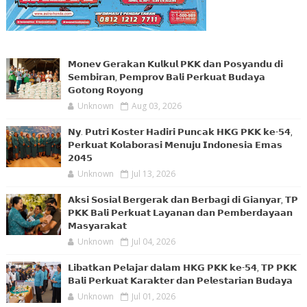
𝗠𝗼𝗻𝗲𝘃 𝗚𝗲𝗿𝗮𝗸𝗮𝗻 𝗞𝘂𝗹𝗸𝘂𝗹 𝗣𝗞𝗞 𝗱𝗮𝗻 𝗣𝗼𝘀𝘆𝗮𝗻𝗱𝘂 𝗱𝗶
𝗦𝗲𝗺𝗯𝗶𝗿𝗮𝗻, 𝗣𝗲𝗺𝗽𝗿𝗼𝘃 𝗕𝗮𝗹𝗶 𝗣𝗲𝗿𝗸𝘂𝗮𝘁 𝗕𝘂𝗱𝗮𝘆𝗮
𝗚𝗼𝘁𝗼𝗻𝗴 𝗥𝗼𝘆𝗼𝗻𝗴
Unknown
Aug 03, 2026
𝗡𝘆. 𝗣𝘂𝘁𝗿𝗶 𝗞𝗼𝘀𝘁𝗲𝗿 𝗛𝗮𝗱𝗶𝗿𝗶 𝗣𝘂𝗻𝗰𝗮𝗸 𝗛𝗞𝗚 𝗣𝗞𝗞 𝗸𝗲-𝟱𝟰,
𝗣𝗲𝗿𝗸𝘂𝗮𝘁 𝗞𝗼𝗹𝗮𝗯𝗼𝗿𝗮𝘀𝗶 𝗠𝗲𝗻𝘂𝗷𝘂 𝗜𝗻𝗱𝗼𝗻𝗲𝘀𝗶𝗮 𝗘𝗺𝗮𝘀
𝟮𝟬𝟰𝟱
Unknown
Jul 13, 2026
𝗔𝗸𝘀𝗶 𝗦𝗼𝘀𝗶𝗮𝗹 𝗕𝗲𝗿𝗴𝗲𝗿𝗮𝗸 𝗱𝗮𝗻 𝗕𝗲𝗿𝗯𝗮𝗴𝗶 𝗱𝗶 𝗚𝗶𝗮𝗻𝘆𝗮𝗿, 𝗧𝗣
𝗣𝗞𝗞 𝗕𝗮𝗹𝗶 𝗣𝗲𝗿𝗸𝘂𝗮𝘁 𝗟𝗮𝘆𝗮𝗻𝗮𝗻 𝗱𝗮𝗻 𝗣𝗲𝗺𝗯𝗲𝗿𝗱𝗮𝘆𝗮𝗮𝗻
𝗠𝗮𝘀𝘆𝗮𝗿𝗮𝗸𝗮𝘁
Unknown
Jul 04, 2026
𝗟𝗶𝗯𝗮𝘁𝗸𝗮𝗻 𝗣𝗲𝗹𝗮𝗷𝗮𝗿 𝗱𝗮𝗹𝗮𝗺 𝗛𝗞𝗚 𝗣𝗞𝗞 𝗸𝗲-𝟱𝟰, 𝗧𝗣 𝗣𝗞𝗞
𝗕𝗮𝗹𝗶 𝗣𝗲𝗿𝗸𝘂𝗮𝘁 𝗞𝗮𝗿𝗮𝗸𝘁𝗲𝗿 𝗱𝗮𝗻 𝗣𝗲𝗹𝗲𝘀𝘁𝗮𝗿𝗶𝗮𝗻 𝗕𝘂𝗱𝗮𝘆𝗮
Unknown
Jul 01, 2026