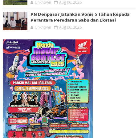
Unknown
Aug 06, 2026
𝗣𝗡 𝗗𝗲𝗻𝗽𝗮𝘀𝗮𝗿 𝗝𝗮𝘁𝘂𝗵𝗸𝗮𝗻 𝗩𝗼𝗻𝗶𝘀 𝟱 𝗧𝗮𝗵𝘂𝗻 𝗸𝗲𝗽𝗮𝗱𝗮
𝗣𝗲𝗿𝗮𝗻𝘁𝗮𝗿𝗮 𝗣𝗲𝗿𝗲𝗱𝗮𝗿𝗮𝗻 𝗦𝗮𝗯𝘂 𝗱𝗮𝗻 𝗘𝗸𝘀𝘁𝗮𝘀𝗶
Unknown
Aug 06, 2026