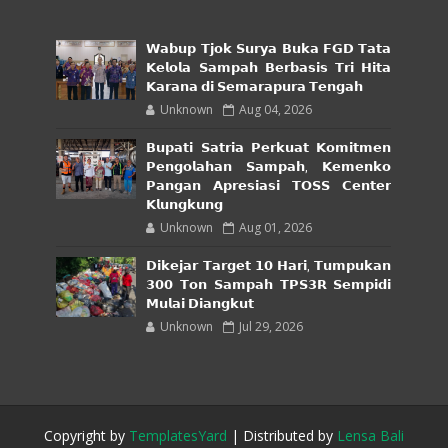
𝗪𝗮𝗯𝘂𝗽 𝗧𝗷𝗼𝗸 𝗦𝘂𝗿𝘆𝗮 𝗕𝘂𝗸𝗮 𝗙𝗚𝗗 𝗧𝗮𝘁𝗮
𝗞𝗲𝗹𝗼𝗹𝗮 𝗦𝗮𝗺𝗽𝗮𝗵 𝗕𝗲𝗿𝗯𝗮𝘀𝗶𝘀 𝗧𝗿𝗶 𝗛𝗶𝘁𝗮
𝗞𝗮𝗿𝗮𝗻𝗮 𝗱𝗶 𝗦𝗲𝗺𝗮𝗿𝗮𝗽𝘂𝗿𝗮 𝗧𝗲𝗻𝗴𝗮𝗵
Unknown
Aug 04, 2026
𝗕𝘂𝗽𝗮𝘁𝗶 𝗦𝗮𝘁𝗿𝗶𝗮 𝗣𝗲𝗿𝗸𝘂𝗮𝘁 𝗞𝗼𝗺𝗶𝘁𝗺𝗲𝗻
𝗣𝗲𝗻𝗴𝗼𝗹𝗮𝗵𝗮𝗻 𝗦𝗮𝗺𝗽𝗮𝗵, 𝗞𝗲𝗺𝗲𝗻𝗸𝗼
𝗣𝗮𝗻𝗴𝗮𝗻 𝗔𝗽𝗿𝗲𝘀𝗶𝗮𝘀𝗶 𝗧𝗢𝗦𝗦 𝗖𝗲𝗻𝘁𝗲𝗿
𝗞𝗹𝘂𝗻𝗴𝗸𝘂𝗻𝗴
Unknown
Aug 01, 2026
𝗗𝗶𝗸𝗲𝗷𝗮𝗿 𝗧𝗮𝗿𝗴𝗲𝘁 𝟭𝟬 𝗛𝗮𝗿𝗶, 𝗧𝘂𝗺𝗽𝘂𝗸𝗮𝗻
𝟯𝟬𝟬 𝗧𝗼𝗻 𝗦𝗮𝗺𝗽𝗮𝗵 𝗧𝗣𝗦𝟯𝗥 𝗦𝗲𝗺𝗽𝗶𝗱𝗶
𝗠𝘂𝗹𝗮𝗶 𝗗𝗶𝗮𝗻𝗴𝗸𝘂𝘁
Unknown
Jul 29, 2026
Copyright by
TemplatesYard
| Distributed by
Lensa Bali