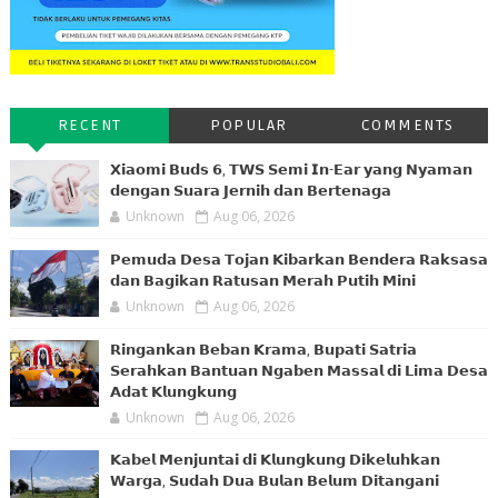
RECENT
POPULAR
COMMENTS
𝗫𝗶𝗮𝗼𝗺𝗶 𝗕𝘂𝗱𝘀 𝟲, 𝗧𝗪𝗦 𝗦𝗲𝗺𝗶 𝗜𝗻-𝗘𝗮𝗿 𝘆𝗮𝗻𝗴 𝗡𝘆𝗮𝗺𝗮𝗻
𝗱𝗲𝗻𝗴𝗮𝗻 𝗦𝘂𝗮𝗿𝗮 𝗝𝗲𝗿𝗻𝗶𝗵 𝗱𝗮𝗻 𝗕𝗲𝗿𝘁𝗲𝗻𝗮𝗴𝗮
Unknown
Aug 06, 2026
𝗣𝗲𝗺𝘂𝗱𝗮 𝗗𝗲𝘀𝗮 𝗧𝗼𝗷𝗮𝗻 𝗞𝗶𝗯𝗮𝗿𝗸𝗮𝗻 𝗕𝗲𝗻𝗱𝗲𝗿𝗮 𝗥𝗮𝗸𝘀𝗮𝘀𝗮
𝗱𝗮𝗻 𝗕𝗮𝗴𝗶𝗸𝗮𝗻 𝗥𝗮𝘁𝘂𝘀𝗮𝗻 𝗠𝗲𝗿𝗮𝗵 𝗣𝘂𝘁𝗶𝗵 𝗠𝗶𝗻𝗶
Unknown
Aug 06, 2026
𝗥𝗶𝗻𝗴𝗮𝗻𝗸𝗮𝗻 𝗕𝗲𝗯𝗮𝗻 𝗞𝗿𝗮𝗺𝗮, 𝗕𝘂𝗽𝗮𝘁𝗶 𝗦𝗮𝘁𝗿𝗶𝗮
𝗦𝗲𝗿𝗮𝗵𝗸𝗮𝗻 𝗕𝗮𝗻𝘁𝘂𝗮𝗻 𝗡𝗴𝗮𝗯𝗲𝗻 𝗠𝗮𝘀𝘀𝗮𝗹 𝗱𝗶 𝗟𝗶𝗺𝗮 𝗗𝗲𝘀𝗮
𝗔𝗱𝗮𝘁 𝗞𝗹𝘂𝗻𝗴𝗸𝘂𝗻𝗴
Unknown
Aug 06, 2026
𝗞𝗮𝗯𝗲𝗹 𝗠𝗲𝗻𝗷𝘂𝗻𝘁𝗮𝗶 𝗱𝗶 𝗞𝗹𝘂𝗻𝗴𝗸𝘂𝗻𝗴 𝗗𝗶𝗸𝗲𝗹𝘂𝗵𝗸𝗮𝗻
𝗪𝗮𝗿𝗴𝗮, 𝗦𝘂𝗱𝗮𝗵 𝗗𝘂𝗮 𝗕𝘂𝗹𝗮𝗻 𝗕𝗲𝗹𝘂𝗺 𝗗𝗶𝘁𝗮𝗻𝗴𝗮𝗻𝗶