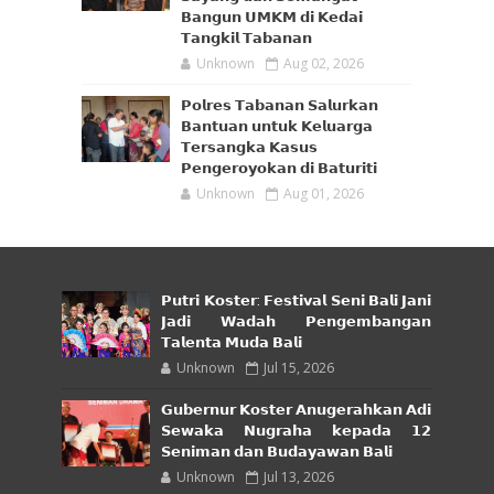
𝗕𝗮𝗻𝗴𝘂𝗻 𝗨𝗠𝗞𝗠 𝗱𝗶 𝗞𝗲𝗱𝗮𝗶
𝗧𝗮𝗻𝗴𝗸𝗶𝗹 𝗧𝗮𝗯𝗮𝗻𝗮𝗻
Unknown
Aug 02, 2026
𝗣𝗼𝗹𝗿𝗲𝘀 𝗧𝗮𝗯𝗮𝗻𝗮𝗻 𝗦𝗮𝗹𝘂𝗿𝗸𝗮𝗻
𝗕𝗮𝗻𝘁𝘂𝗮𝗻 𝘂𝗻𝘁𝘂𝗸 𝗞𝗲𝗹𝘂𝗮𝗿𝗴𝗮
𝗧𝗲𝗿𝘀𝗮𝗻𝗴𝗸𝗮 𝗞𝗮𝘀𝘂𝘀
𝗣𝗲𝗻𝗴𝗲𝗿𝗼𝘆𝗼𝗸𝗮𝗻 𝗱𝗶 𝗕𝗮𝘁𝘂𝗿𝗶𝘁𝗶
Unknown
Aug 01, 2026
𝗣𝘂𝘁𝗿𝗶 𝗞𝗼𝘀𝘁𝗲𝗿: 𝗙𝗲𝘀𝘁𝗶𝘃𝗮𝗹 𝗦𝗲𝗻𝗶 𝗕𝗮𝗹𝗶 𝗝𝗮𝗻𝗶
𝗝𝗮𝗱𝗶 𝗪𝗮𝗱𝗮𝗵 𝗣𝗲𝗻𝗴𝗲𝗺𝗯𝗮𝗻𝗴𝗮𝗻
𝗧𝗮𝗹𝗲𝗻𝘁𝗮 𝗠𝘂𝗱𝗮 𝗕𝗮𝗹𝗶
Unknown
Jul 15, 2026
𝗚𝘂𝗯𝗲𝗿𝗻𝘂𝗿 𝗞𝗼𝘀𝘁𝗲𝗿 𝗔𝗻𝘂𝗴𝗲𝗿𝗮𝗵𝗸𝗮𝗻 𝗔𝗱𝗶
𝗦𝗲𝘄𝗮𝗸𝗮 𝗡𝘂𝗴𝗿𝗮𝗵𝗮 𝗸𝗲𝗽𝗮𝗱𝗮 𝟭𝟮
𝗦𝗲𝗻𝗶𝗺𝗮𝗻 𝗱𝗮𝗻 𝗕𝘂𝗱𝗮𝘆𝗮𝘄𝗮𝗻 𝗕𝗮𝗹𝗶
Unknown
Jul 13, 2026