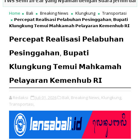
𝗦𝗲𝗺𝗶 𝗜𝗻-𝗘𝗮𝗿 𝘆𝗮𝗻𝗴 𝗡𝘆𝗮𝗺𝗮𝗻 𝗱𝗲𝗻𝗴𝗮𝗻 𝗦𝘂𝗮𝗿𝗮 𝗝𝗲𝗿𝗻𝗶𝗵 𝗱𝗮𝗻 𝗕𝗲𝗿𝘁𝗲
Home
Bali
Breaking News
Klungkung
Transportasi
𝗣𝗲𝗿𝗰𝗲𝗽𝗮𝘁 𝗥𝗲𝗮𝗹𝗶𝘀𝗮𝘀𝗶 𝗣𝗲𝗹𝗮𝗯𝘂𝗵𝗮𝗻 𝗣𝗲𝘀𝗶𝗻𝗴𝗴𝗮𝗵𝗮𝗻, 𝗕𝘂𝗽𝗮𝘁𝗶
𝗞𝗹𝘂𝗻𝗴𝗸𝘂𝗻𝗴 𝗧𝗲𝗺𝘂𝗶 𝗠𝗮𝗵𝗸𝗮𝗺𝗮𝗵 𝗣𝗲𝗹𝗮𝘆𝗮𝗿𝗮𝗻 𝗞𝗲𝗺𝗲𝗻𝗵𝘂𝗯 𝗥𝗜
𝗣𝗲𝗿𝗰𝗲𝗽𝗮𝘁 𝗥𝗲𝗮𝗹𝗶𝘀𝗮𝘀𝗶 𝗣𝗲𝗹𝗮𝗯𝘂𝗵𝗮𝗻
𝗣𝗲𝘀𝗶𝗻𝗴𝗴𝗮𝗵𝗮𝗻, 𝗕𝘂𝗽𝗮𝘁𝗶
𝗞𝗹𝘂𝗻𝗴𝗸𝘂𝗻𝗴 𝗧𝗲𝗺𝘂𝗶 𝗠𝗮𝗵𝗸𝗮𝗺𝗮𝗵
𝗣𝗲𝗹𝗮𝘆𝗮𝗿𝗮𝗻 𝗞𝗲𝗺𝗲𝗻𝗵𝘂𝗯 𝗥𝗜
Redaksi
Juli 01, 2026
Bali,
Breaking News,
Klungkung,
Transportasi,