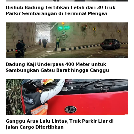
𝗗𝗶𝘀𝗵𝘂𝗯 𝗕𝗮𝗱𝘂𝗻𝗴 𝗧𝗲𝗿𝘁𝗶𝗯𝗸𝗮𝗻 𝗟𝗲𝗯𝗶𝗵 𝗱𝗮𝗿𝗶 𝟯𝟬 𝗧𝗿𝘂𝗸
𝗣𝗮𝗿𝗸𝗶𝗿 𝗦𝗲𝗺𝗯𝗮𝗿𝗮𝗻𝗴𝗮𝗻 𝗱𝗶 𝗧𝗲𝗿𝗺𝗶𝗻𝗮𝗹 𝗠𝗲𝗻𝗴𝘄𝗶
𝗕𝗮𝗱𝘂𝗻𝗴 𝗞𝗮𝗷𝗶 𝗨𝗻𝗱𝗲𝗿𝗽𝗮𝘀𝘀 𝟰𝟬𝟬 𝗠𝗲𝘁𝗲𝗿 𝘂𝗻𝘁𝘂𝗸
𝗦𝗮𝗺𝗯𝘂𝗻𝗴𝗸𝗮𝗻 𝗚𝗮𝘁𝘀𝘂 𝗕𝗮𝗿𝗮𝘁 𝗵𝗶𝗻𝗴𝗴𝗮 𝗖𝗮𝗻𝗴𝗴𝘂
𝗚𝗮𝗻𝗴𝗴𝘂 𝗔𝗿𝘂𝘀 𝗟𝗮𝗹𝘂 𝗟𝗶𝗻𝘁𝗮𝘀, 𝗧𝗿𝘂𝗸 𝗣𝗮𝗿𝗸𝗶𝗿 𝗟𝗶𝗮𝗿 𝗱𝗶
𝗝𝗮𝗹𝗮𝗻 𝗖𝗮𝗿𝗴𝗼 𝗗𝗶𝘁𝗲𝗿𝘁𝗶𝗯𝗸𝗮𝗻