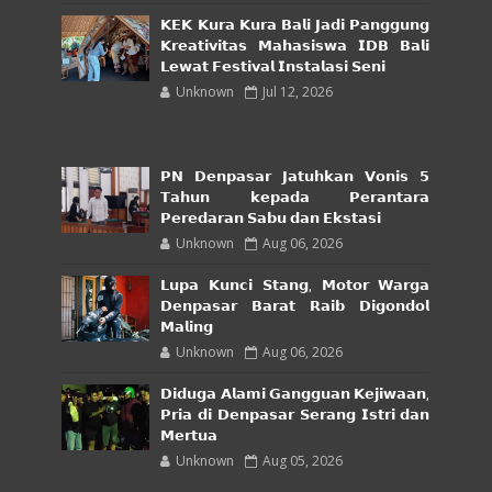
𝗞𝗘𝗞 𝗞𝘂𝗿𝗮 𝗞𝘂𝗿𝗮 𝗕𝗮𝗹𝗶 𝗝𝗮𝗱𝗶 𝗣𝗮𝗻𝗴𝗴𝘂𝗻𝗴
𝗞𝗿𝗲𝗮𝘁𝗶𝘃𝗶𝘁𝗮𝘀 𝗠𝗮𝗵𝗮𝘀𝗶𝘀𝘄𝗮 𝗜𝗗𝗕 𝗕𝗮𝗹𝗶
𝗟𝗲𝘄𝗮𝘁 𝗙𝗲𝘀𝘁𝗶𝘃𝗮𝗹 𝗜𝗻𝘀𝘁𝗮𝗹𝗮𝘀𝗶 𝗦𝗲𝗻𝗶
Unknown
Jul 12, 2026
𝗣𝗡 𝗗𝗲𝗻𝗽𝗮𝘀𝗮𝗿 𝗝𝗮𝘁𝘂𝗵𝗸𝗮𝗻 𝗩𝗼𝗻𝗶𝘀 𝟱
𝗧𝗮𝗵𝘂𝗻 𝗸𝗲𝗽𝗮𝗱𝗮 𝗣𝗲𝗿𝗮𝗻𝘁𝗮𝗿𝗮
𝗣𝗲𝗿𝗲𝗱𝗮𝗿𝗮𝗻 𝗦𝗮𝗯𝘂 𝗱𝗮𝗻 𝗘𝗸𝘀𝘁𝗮𝘀𝗶
Unknown
Aug 06, 2026
𝗟𝘂𝗽𝗮 𝗞𝘂𝗻𝗰𝗶 𝗦𝘁𝗮𝗻𝗴, 𝗠𝗼𝘁𝗼𝗿 𝗪𝗮𝗿𝗴𝗮
𝗗𝗲𝗻𝗽𝗮𝘀𝗮𝗿 𝗕𝗮𝗿𝗮𝘁 𝗥𝗮𝗶𝗯 𝗗𝗶𝗴𝗼𝗻𝗱𝗼𝗹
𝗠𝗮𝗹𝗶𝗻𝗴
Unknown
Aug 06, 2026
𝗗𝗶𝗱𝘂𝗴𝗮 𝗔𝗹𝗮𝗺𝗶 𝗚𝗮𝗻𝗴𝗴𝘂𝗮𝗻 𝗞𝗲𝗷𝗶𝘄𝗮𝗮𝗻,
𝗣𝗿𝗶𝗮 𝗱𝗶 𝗗𝗲𝗻𝗽𝗮𝘀𝗮𝗿 𝗦𝗲𝗿𝗮𝗻𝗴 𝗜𝘀𝘁𝗿𝗶 𝗱𝗮𝗻
𝗠𝗲𝗿𝘁𝘂𝗮
Unknown
Aug 05, 2026