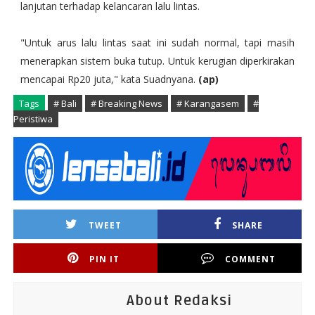
lanjutan terhadap kelancaran lalu lintas.
"Untuk arus lalu lintas saat ini sudah normal, tapi masih
menerapkan sistem buka tutup. Untuk kerugian diperkirakan
mencapai Rp20 juta," kata Suadnyana.
(ap)
Tags
# Bali
# Breaking News
# Karangasem
#
Peristiwa
TWEET
SHARE
PIN IT
COMMENT
About Redaksi