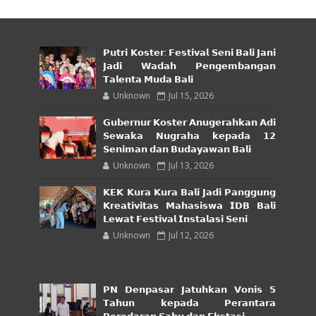
𝗣𝘂𝘁𝗿𝗶 𝗞𝗼𝘀𝘁𝗲𝗿: 𝗙𝗲𝘀𝘁𝗶𝘃𝗮𝗹 𝗦𝗲𝗻𝗶 𝗕𝗮𝗹𝗶 𝗝𝗮𝗻𝗶
𝗝𝗮𝗱𝗶 𝗪𝗮𝗱𝗮𝗵 𝗣𝗲𝗻𝗴𝗲𝗺𝗯𝗮𝗻𝗴𝗮𝗻
𝗧𝗮𝗹𝗲𝗻𝘁𝗮 𝗠𝘂𝗱𝗮 𝗕𝗮𝗹𝗶
Unknown
Jul 15, 2026
𝗚𝘂𝗯𝗲𝗿𝗻𝘂𝗿 𝗞𝗼𝘀𝘁𝗲𝗿 𝗔𝗻𝘂𝗴𝗲𝗿𝗮𝗵𝗸𝗮𝗻 𝗔𝗱𝗶
𝗦𝗲𝘄𝗮𝗸𝗮 𝗡𝘂𝗴𝗿𝗮𝗵𝗮 𝗸𝗲𝗽𝗮𝗱𝗮 𝟭𝟮
𝗦𝗲𝗻𝗶𝗺𝗮𝗻 𝗱𝗮𝗻 𝗕𝘂𝗱𝗮𝘆𝗮𝘄𝗮𝗻 𝗕𝗮𝗹𝗶
Unknown
Jul 13, 2026
𝗞𝗘𝗞 𝗞𝘂𝗿𝗮 𝗞𝘂𝗿𝗮 𝗕𝗮𝗹𝗶 𝗝𝗮𝗱𝗶 𝗣𝗮𝗻𝗴𝗴𝘂𝗻𝗴
𝗞𝗿𝗲𝗮𝘁𝗶𝘃𝗶𝘁𝗮𝘀 𝗠𝗮𝗵𝗮𝘀𝗶𝘀𝘄𝗮 𝗜𝗗𝗕 𝗕𝗮𝗹𝗶
𝗟𝗲𝘄𝗮𝘁 𝗙𝗲𝘀𝘁𝗶𝘃𝗮𝗹 𝗜𝗻𝘀𝘁𝗮𝗹𝗮𝘀𝗶 𝗦𝗲𝗻𝗶
Unknown
Jul 12, 2026
𝗣𝗡 𝗗𝗲𝗻𝗽𝗮𝘀𝗮𝗿 𝗝𝗮𝘁𝘂𝗵𝗸𝗮𝗻 𝗩𝗼𝗻𝗶𝘀 𝟱
𝗧𝗮𝗵𝘂𝗻 𝗸𝗲𝗽𝗮𝗱𝗮 𝗣𝗲𝗿𝗮𝗻𝘁𝗮𝗿𝗮