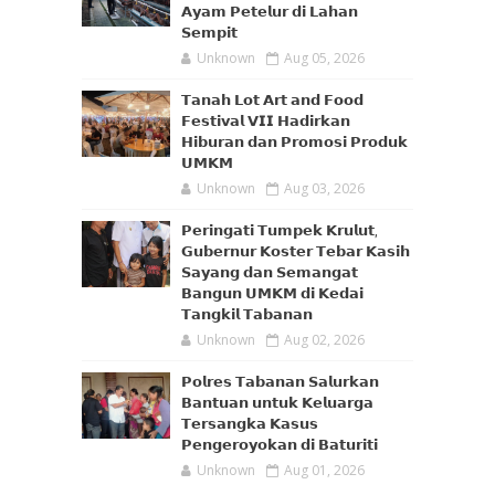
𝗔𝘆𝗮𝗺 𝗣𝗲𝘁𝗲𝗹𝘂𝗿 𝗱𝗶 𝗟𝗮𝗵𝗮𝗻
𝗦𝗲𝗺𝗽𝗶𝘁
Unknown
Aug 05, 2026
𝗧𝗮𝗻𝗮𝗵 𝗟𝗼𝘁 𝗔𝗿𝘁 𝗮𝗻𝗱 𝗙𝗼𝗼𝗱
𝗙𝗲𝘀𝘁𝗶𝘃𝗮𝗹 𝗩𝗜𝗜 𝗛𝗮𝗱𝗶𝗿𝗸𝗮𝗻
𝗛𝗶𝗯𝘂𝗿𝗮𝗻 𝗱𝗮𝗻 𝗣𝗿𝗼𝗺𝗼𝘀𝗶 𝗣𝗿𝗼𝗱𝘂𝗸
𝗨𝗠𝗞𝗠
Unknown
Aug 03, 2026
𝗣𝗲𝗿𝗶𝗻𝗴𝗮𝘁𝗶 𝗧𝘂𝗺𝗽𝗲𝗸 𝗞𝗿𝘂𝗹𝘂𝘁,
𝗚𝘂𝗯𝗲𝗿𝗻𝘂𝗿 𝗞𝗼𝘀𝘁𝗲𝗿 𝗧𝗲𝗯𝗮𝗿 𝗞𝗮𝘀𝗶𝗵
𝗦𝗮𝘆𝗮𝗻𝗴 𝗱𝗮𝗻 𝗦𝗲𝗺𝗮𝗻𝗴𝗮𝘁
𝗕𝗮𝗻𝗴𝘂𝗻 𝗨𝗠𝗞𝗠 𝗱𝗶 𝗞𝗲𝗱𝗮𝗶
𝗧𝗮𝗻𝗴𝗸𝗶𝗹 𝗧𝗮𝗯𝗮𝗻𝗮𝗻
Unknown
Aug 02, 2026
𝗣𝗼𝗹𝗿𝗲𝘀 𝗧𝗮𝗯𝗮𝗻𝗮𝗻 𝗦𝗮𝗹𝘂𝗿𝗸𝗮𝗻
𝗕𝗮𝗻𝘁𝘂𝗮𝗻 𝘂𝗻𝘁𝘂𝗸 𝗞𝗲𝗹𝘂𝗮𝗿𝗴𝗮
𝗧𝗲𝗿𝘀𝗮𝗻𝗴𝗸𝗮 𝗞𝗮𝘀𝘂𝘀
𝗣𝗲𝗻𝗴𝗲𝗿𝗼𝘆𝗼𝗸𝗮𝗻 𝗱𝗶 𝗕𝗮𝘁𝘂𝗿𝗶𝘁𝗶
Unknown
Aug 01, 2026