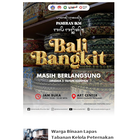
𝗪𝗮𝗿𝗴𝗮 𝗕𝗶𝗻𝗮𝗮𝗻 𝗟𝗮𝗽𝗮𝘀
𝗧𝗮𝗯𝗮𝗻𝗮𝗻 𝗞𝗲𝗹𝗼𝗹𝗮 𝗣𝗲𝘁𝗲𝗿𝗻𝗮𝗸𝗮𝗻