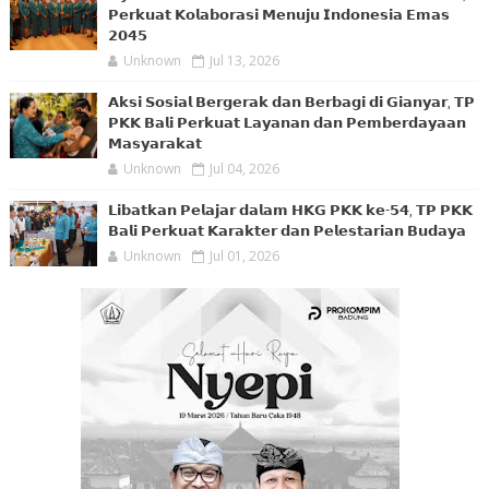
𝗣𝗲𝗿𝗸𝘂𝗮𝘁 𝗞𝗼𝗹𝗮𝗯𝗼𝗿𝗮𝘀𝗶 𝗠𝗲𝗻𝘂𝗷𝘂 𝗜𝗻𝗱𝗼𝗻𝗲𝘀𝗶𝗮 𝗘𝗺𝗮𝘀
𝟮𝟬𝟰𝟱
Unknown
Jul 13, 2026
𝗔𝗸𝘀𝗶 𝗦𝗼𝘀𝗶𝗮𝗹 𝗕𝗲𝗿𝗴𝗲𝗿𝗮𝗸 𝗱𝗮𝗻 𝗕𝗲𝗿𝗯𝗮𝗴𝗶 𝗱𝗶 𝗚𝗶𝗮𝗻𝘆𝗮𝗿, 𝗧𝗣
𝗣𝗞𝗞 𝗕𝗮𝗹𝗶 𝗣𝗲𝗿𝗸𝘂𝗮𝘁 𝗟𝗮𝘆𝗮𝗻𝗮𝗻 𝗱𝗮𝗻 𝗣𝗲𝗺𝗯𝗲𝗿𝗱𝗮𝘆𝗮𝗮𝗻
𝗠𝗮𝘀𝘆𝗮𝗿𝗮𝗸𝗮𝘁
Unknown
Jul 04, 2026
𝗟𝗶𝗯𝗮𝘁𝗸𝗮𝗻 𝗣𝗲𝗹𝗮𝗷𝗮𝗿 𝗱𝗮𝗹𝗮𝗺 𝗛𝗞𝗚 𝗣𝗞𝗞 𝗸𝗲-𝟱𝟰, 𝗧𝗣 𝗣𝗞𝗞
𝗕𝗮𝗹𝗶 𝗣𝗲𝗿𝗸𝘂𝗮𝘁 𝗞𝗮𝗿𝗮𝗸𝘁𝗲𝗿 𝗱𝗮𝗻 𝗣𝗲𝗹𝗲𝘀𝘁𝗮𝗿𝗶𝗮𝗻 𝗕𝘂𝗱𝗮𝘆𝗮
Unknown
Jul 01, 2026