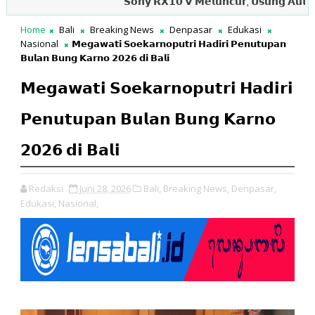
𝗦𝗼𝗻𝘆 𝗥𝗫𝟭𝟬 𝗩 𝗠𝗲𝗹𝘂𝗻𝗰𝘂𝗿, 𝗨𝘀𝘂𝗻𝗴 𝗔𝘂𝘁𝗼𝗳𝗼𝗸𝘂𝘀 
Home
Bali
Breaking News
Denpasar
Edukasi
Nasional
𝗠𝗲𝗴𝗮𝘄𝗮𝘁𝗶 𝗦𝗼𝗲𝗸𝗮𝗿𝗻𝗼𝗽𝘂𝘁𝗿𝗶 𝗛𝗮𝗱𝗶𝗿𝗶 𝗣𝗲𝗻𝘂𝘁𝘂𝗽𝗮𝗻
𝗕𝘂𝗹𝗮𝗻 𝗕𝘂𝗻𝗴 𝗞𝗮𝗿𝗻𝗼 𝟮𝟬𝟮𝟲 𝗱𝗶 𝗕𝗮𝗹𝗶
𝗠𝗲𝗴𝗮𝘄𝗮𝘁𝗶 𝗦𝗼𝗲𝗸𝗮𝗿𝗻𝗼𝗽𝘂𝘁𝗿𝗶 𝗛𝗮𝗱𝗶𝗿𝗶
𝗣𝗲𝗻𝘂𝘁𝘂𝗽𝗮𝗻 𝗕𝘂𝗹𝗮𝗻 𝗕𝘂𝗻𝗴 𝗞𝗮𝗿𝗻𝗼
𝟮𝟬𝟮𝟲 𝗱𝗶 𝗕𝗮𝗹𝗶
Redaksi
Juni 28, 2026
Bali,
Breaking News,
Denpasar,
Edukasi,
Nasional,