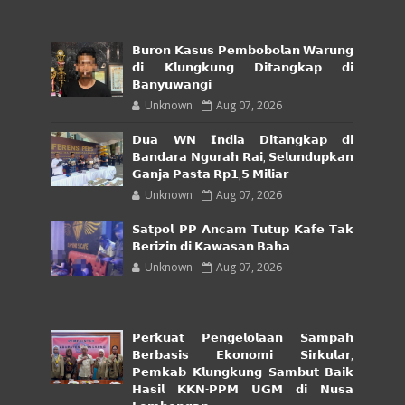
𝗕𝘂𝗿𝗼𝗻 𝗞𝗮𝘀𝘂𝘀 𝗣𝗲𝗺𝗯𝗼𝗯𝗼𝗹𝗮𝗻 𝗪𝗮𝗿𝘂𝗻𝗴
𝗱𝗶 𝗞𝗹𝘂𝗻𝗴𝗸𝘂𝗻𝗴 𝗗𝗶𝘁𝗮𝗻𝗴𝗸𝗮𝗽 𝗱𝗶
𝗕𝗮𝗻𝘆𝘂𝘄𝗮𝗻𝗴𝗶
Unknown
Aug 07, 2026
𝗗𝘂𝗮 𝗪𝗡 𝗜𝗻𝗱𝗶𝗮 𝗗𝗶𝘁𝗮𝗻𝗴𝗸𝗮𝗽 𝗱𝗶
𝗕𝗮𝗻𝗱𝗮𝗿𝗮 𝗡𝗴𝘂𝗿𝗮𝗵 𝗥𝗮𝗶, 𝗦𝗲𝗹𝘂𝗻𝗱𝘂𝗽𝗸𝗮𝗻
𝗚𝗮𝗻𝗷𝗮 𝗣𝗮𝘀𝘁𝗮 𝗥𝗽𝟭,𝟱 𝗠𝗶𝗹𝗶𝗮𝗿
Unknown
Aug 07, 2026
𝗦𝗮𝘁𝗽𝗼𝗹 𝗣𝗣 𝗔𝗻𝗰𝗮𝗺 𝗧𝘂𝘁𝘂𝗽 𝗞𝗮𝗳𝗲 𝗧𝗮𝗸
𝗕𝗲𝗿𝗶𝘇𝗶𝗻 𝗱𝗶 𝗞𝗮𝘄𝗮𝘀𝗮𝗻 𝗕𝗮𝗵𝗮
Unknown
Aug 07, 2026
𝗣𝗲𝗿𝗸𝘂𝗮𝘁 𝗣𝗲𝗻𝗴𝗲𝗹𝗼𝗹𝗮𝗮𝗻 𝗦𝗮𝗺𝗽𝗮𝗵
𝗕𝗲𝗿𝗯𝗮𝘀𝗶𝘀 𝗘𝗸𝗼𝗻𝗼𝗺𝗶 𝗦𝗶𝗿𝗸𝘂𝗹𝗮𝗿,
𝗣𝗲𝗺𝗸𝗮𝗯 𝗞𝗹𝘂𝗻𝗴𝗸𝘂𝗻𝗴 𝗦𝗮𝗺𝗯𝘂𝘁 𝗕𝗮𝗶𝗸
𝗛𝗮𝘀𝗶𝗹 𝗞𝗞𝗡-𝗣𝗣𝗠 𝗨𝗚𝗠 𝗱𝗶 𝗡𝘂𝘀𝗮