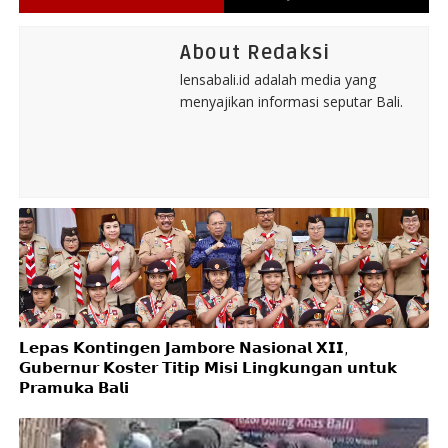
About Redaksi
lensabali.id adalah media yang
menyajikan informasi seputar Bali.
𝗟𝗲𝗽𝗮𝘀 𝗞𝗼𝗻𝘁𝗶𝗻𝗴𝗲𝗻 𝗝𝗮𝗺𝗯𝗼𝗿𝗲 𝗡𝗮𝘀𝗶𝗼𝗻𝗮𝗹 𝗫𝗜𝗜,
𝗚𝘂𝗯𝗲𝗿𝗻𝘂𝗿 𝗞𝗼𝘀𝘁𝗲𝗿 𝗧𝗶𝘁𝗶𝗽 𝗠𝗶𝘀𝗶 𝗟𝗶𝗻𝗴𝗸𝘂𝗻𝗴𝗮𝗻 𝘂𝗻𝘁𝘂𝗸
𝗣𝗿𝗮𝗺𝘂𝗸𝗮 𝗕𝗮𝗹𝗶