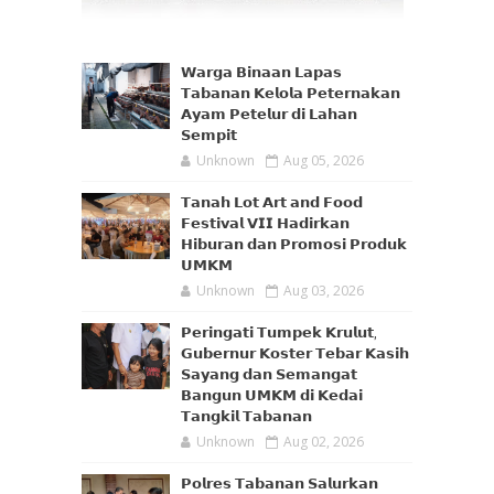
𝗪𝗮𝗿𝗴𝗮 𝗕𝗶𝗻𝗮𝗮𝗻 𝗟𝗮𝗽𝗮𝘀
𝗧𝗮𝗯𝗮𝗻𝗮𝗻 𝗞𝗲𝗹𝗼𝗹𝗮 𝗣𝗲𝘁𝗲𝗿𝗻𝗮𝗸𝗮𝗻
𝗔𝘆𝗮𝗺 𝗣𝗲𝘁𝗲𝗹𝘂𝗿 𝗱𝗶 𝗟𝗮𝗵𝗮𝗻
𝗦𝗲𝗺𝗽𝗶𝘁
Unknown
Aug 05, 2026
𝗧𝗮𝗻𝗮𝗵 𝗟𝗼𝘁 𝗔𝗿𝘁 𝗮𝗻𝗱 𝗙𝗼𝗼𝗱
𝗙𝗲𝘀𝘁𝗶𝘃𝗮𝗹 𝗩𝗜𝗜 𝗛𝗮𝗱𝗶𝗿𝗸𝗮𝗻
𝗛𝗶𝗯𝘂𝗿𝗮𝗻 𝗱𝗮𝗻 𝗣𝗿𝗼𝗺𝗼𝘀𝗶 𝗣𝗿𝗼𝗱𝘂𝗸
𝗨𝗠𝗞𝗠
Unknown
Aug 03, 2026
𝗣𝗲𝗿𝗶𝗻𝗴𝗮𝘁𝗶 𝗧𝘂𝗺𝗽𝗲𝗸 𝗞𝗿𝘂𝗹𝘂𝘁,
𝗚𝘂𝗯𝗲𝗿𝗻𝘂𝗿 𝗞𝗼𝘀𝘁𝗲𝗿 𝗧𝗲𝗯𝗮𝗿 𝗞𝗮𝘀𝗶𝗵
𝗦𝗮𝘆𝗮𝗻𝗴 𝗱𝗮𝗻 𝗦𝗲𝗺𝗮𝗻𝗴𝗮𝘁
𝗕𝗮𝗻𝗴𝘂𝗻 𝗨𝗠𝗞𝗠 𝗱𝗶 𝗞𝗲𝗱𝗮𝗶
𝗧𝗮𝗻𝗴𝗸𝗶𝗹 𝗧𝗮𝗯𝗮𝗻𝗮𝗻
Unknown
Aug 02, 2026
𝗣𝗼𝗹𝗿𝗲𝘀 𝗧𝗮𝗯𝗮𝗻𝗮𝗻 𝗦𝗮𝗹𝘂𝗿𝗸𝗮𝗻