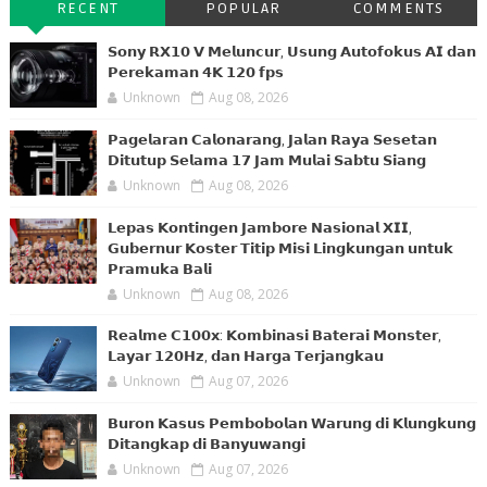
RECENT
POPULAR
COMMENTS
𝗦𝗼𝗻𝘆 𝗥𝗫𝟭𝟬 𝗩 𝗠𝗲𝗹𝘂𝗻𝗰𝘂𝗿, 𝗨𝘀𝘂𝗻𝗴 𝗔𝘂𝘁𝗼𝗳𝗼𝗸𝘂𝘀 𝗔𝗜 𝗱𝗮𝗻
𝗣𝗲𝗿𝗲𝗸𝗮𝗺𝗮𝗻 𝟰𝗞 𝟭𝟮𝟬 𝗳𝗽𝘀
Unknown
Aug 08, 2026
𝗣𝗮𝗴𝗲𝗹𝗮𝗿𝗮𝗻 𝗖𝗮𝗹𝗼𝗻𝗮𝗿𝗮𝗻𝗴, 𝗝𝗮𝗹𝗮𝗻 𝗥𝗮𝘆𝗮 𝗦𝗲𝘀𝗲𝘁𝗮𝗻
𝗗𝗶𝘁𝘂𝘁𝘂𝗽 𝗦𝗲𝗹𝗮𝗺𝗮 𝟭𝟳 𝗝𝗮𝗺 𝗠𝘂𝗹𝗮𝗶 𝗦𝗮𝗯𝘁𝘂 𝗦𝗶𝗮𝗻𝗴
Unknown
Aug 08, 2026
𝗟𝗲𝗽𝗮𝘀 𝗞𝗼𝗻𝘁𝗶𝗻𝗴𝗲𝗻 𝗝𝗮𝗺𝗯𝗼𝗿𝗲 𝗡𝗮𝘀𝗶𝗼𝗻𝗮𝗹 𝗫𝗜𝗜,
𝗚𝘂𝗯𝗲𝗿𝗻𝘂𝗿 𝗞𝗼𝘀𝘁𝗲𝗿 𝗧𝗶𝘁𝗶𝗽 𝗠𝗶𝘀𝗶 𝗟𝗶𝗻𝗴𝗸𝘂𝗻𝗴𝗮𝗻 𝘂𝗻𝘁𝘂𝗸
𝗣𝗿𝗮𝗺𝘂𝗸𝗮 𝗕𝗮𝗹𝗶
Unknown
Aug 08, 2026
𝗥𝗲𝗮𝗹𝗺𝗲 𝗖𝟭𝟬𝟬𝘅: 𝗞𝗼𝗺𝗯𝗶𝗻𝗮𝘀𝗶 𝗕𝗮𝘁𝗲𝗿𝗮𝗶 𝗠𝗼𝗻𝘀𝘁𝗲𝗿,
𝗟𝗮𝘆𝗮𝗿 𝟭𝟮𝟬𝗛𝘇, 𝗱𝗮𝗻 𝗛𝗮𝗿𝗴𝗮 𝗧𝗲𝗿𝗷𝗮𝗻𝗴𝗸𝗮𝘂
Unknown
Aug 07, 2026
𝗕𝘂𝗿𝗼𝗻 𝗞𝗮𝘀𝘂𝘀 𝗣𝗲𝗺𝗯𝗼𝗯𝗼𝗹𝗮𝗻 𝗪𝗮𝗿𝘂𝗻𝗴 𝗱𝗶 𝗞𝗹𝘂𝗻𝗴𝗸𝘂𝗻𝗴
𝗗𝗶𝘁𝗮𝗻𝗴𝗸𝗮𝗽 𝗱𝗶 𝗕𝗮𝗻𝘆𝘂𝘄𝗮𝗻𝗴𝗶
Unknown
Aug 07, 2026