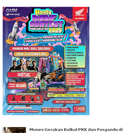
𝗠𝗼𝗻𝗲𝘃 𝗚𝗲𝗿𝗮𝗸𝗮𝗻 𝗞𝘂𝗹𝗸𝘂𝗹 𝗣𝗞𝗞 𝗱𝗮𝗻 𝗣𝗼𝘀𝘆𝗮𝗻𝗱𝘂 𝗱𝗶