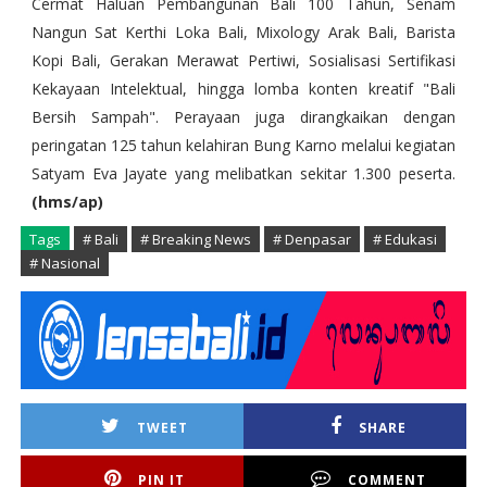
Cermat Haluan Pembangunan Bali 100 Tahun, Senam
Nangun Sat Kerthi Loka Bali, Mixology Arak Bali, Barista
Kopi Bali, Gerakan Merawat Pertiwi, Sosialisasi Sertifikasi
Kekayaan Intelektual, hingga lomba konten kreatif "Bali
Bersih Sampah". Perayaan juga dirangkaikan dengan
peringatan 125 tahun kelahiran Bung Karno melalui kegiatan
Satyam Eva Jayate yang melibatkan sekitar 1.300 peserta.
(hms/ap)
Tags
# Bali
# Breaking News
# Denpasar
# Edukasi
# Nasional
TWEET
SHARE
PIN IT
COMMENT