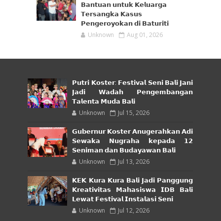
𝗕𝗮𝗻𝘁𝘂𝗮𝗻 𝘂𝗻𝘁𝘂𝗸 𝗞𝗲𝗹𝘂𝗮𝗿𝗴𝗮
𝗧𝗲𝗿𝘀𝗮𝗻𝗴𝗸𝗮 𝗞𝗮𝘀𝘂𝘀
𝗣𝗲𝗻𝗴𝗲𝗿𝗼𝘆𝗼𝗸𝗮𝗻 𝗱𝗶 𝗕𝗮𝘁𝘂𝗿𝗶𝘁𝗶
Unknown
Aug 01, 2026
𝗣𝘂𝘁𝗿𝗶 𝗞𝗼𝘀𝘁𝗲𝗿: 𝗙𝗲𝘀𝘁𝗶𝘃𝗮𝗹 𝗦𝗲𝗻𝗶 𝗕𝗮𝗹𝗶 𝗝𝗮𝗻𝗶
𝗝𝗮𝗱𝗶 𝗪𝗮𝗱𝗮𝗵 𝗣𝗲𝗻𝗴𝗲𝗺𝗯𝗮𝗻𝗴𝗮𝗻
𝗧𝗮𝗹𝗲𝗻𝘁𝗮 𝗠𝘂𝗱𝗮 𝗕𝗮𝗹𝗶
Unknown
Jul 15, 2026
𝗚𝘂𝗯𝗲𝗿𝗻𝘂𝗿 𝗞𝗼𝘀𝘁𝗲𝗿 𝗔𝗻𝘂𝗴𝗲𝗿𝗮𝗵𝗸𝗮𝗻 𝗔𝗱𝗶
𝗦𝗲𝘄𝗮𝗸𝗮 𝗡𝘂𝗴𝗿𝗮𝗵𝗮 𝗸𝗲𝗽𝗮𝗱𝗮 𝟭𝟮
𝗦𝗲𝗻𝗶𝗺𝗮𝗻 𝗱𝗮𝗻 𝗕𝘂𝗱𝗮𝘆𝗮𝘄𝗮𝗻 𝗕𝗮𝗹𝗶
Unknown
Jul 13, 2026
𝗞𝗘𝗞 𝗞𝘂𝗿𝗮 𝗞𝘂𝗿𝗮 𝗕𝗮𝗹𝗶 𝗝𝗮𝗱𝗶 𝗣𝗮𝗻𝗴𝗴𝘂𝗻𝗴
𝗞𝗿𝗲𝗮𝘁𝗶𝘃𝗶𝘁𝗮𝘀 𝗠𝗮𝗵𝗮𝘀𝗶𝘀𝘄𝗮 𝗜𝗗𝗕 𝗕𝗮𝗹𝗶
𝗟𝗲𝘄𝗮𝘁 𝗙𝗲𝘀𝘁𝗶𝘃𝗮𝗹 𝗜𝗻𝘀𝘁𝗮𝗹𝗮𝘀𝗶 𝗦𝗲𝗻𝗶
Unknown
Jul 12, 2026