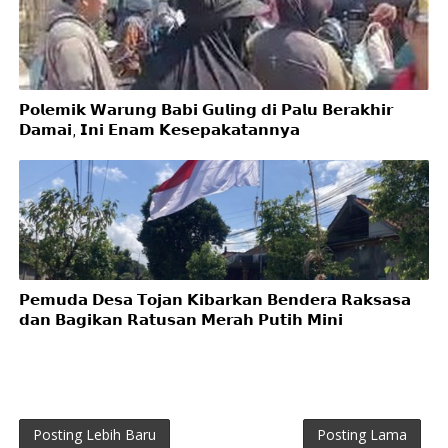
𝗣𝗼𝗹𝗲𝗺𝗶𝗸 𝗪𝗮𝗿𝘂𝗻𝗴 𝗕𝗮𝗯𝗶 𝗚𝘂𝗹𝗶𝗻𝗴 𝗱𝗶 𝗣𝗮𝗹𝘂 𝗕𝗲𝗿𝗮𝗸𝗵𝗶𝗿
𝗗𝗮𝗺𝗮𝗶, 𝗜𝗻𝗶 𝗘𝗻𝗮𝗺 𝗞𝗲𝘀𝗲𝗽𝗮𝗸𝗮𝘁𝗮𝗻𝗻𝘆𝗮
𝗣𝗲𝗺𝘂𝗱𝗮 𝗗𝗲𝘀𝗮 𝗧𝗼𝗷𝗮𝗻 𝗞𝗶𝗯𝗮𝗿𝗸𝗮𝗻 𝗕𝗲𝗻𝗱𝗲𝗿𝗮 𝗥𝗮𝗸𝘀𝗮𝘀𝗮
𝗱𝗮𝗻 𝗕𝗮𝗴𝗶𝗸𝗮𝗻 𝗥𝗮𝘁𝘂𝘀𝗮𝗻 𝗠𝗲𝗿𝗮𝗵 𝗣𝘂𝘁𝗶𝗵 𝗠𝗶𝗻𝗶
Posting Lebih Baru
Posting Lama