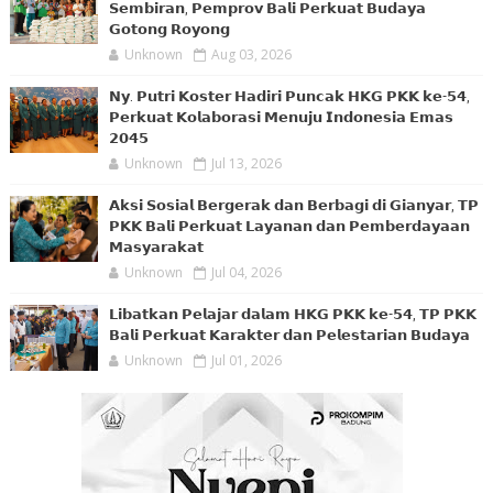
𝗦𝗲𝗺𝗯𝗶𝗿𝗮𝗻, 𝗣𝗲𝗺𝗽𝗿𝗼𝘃 𝗕𝗮𝗹𝗶 𝗣𝗲𝗿𝗸𝘂𝗮𝘁 𝗕𝘂𝗱𝗮𝘆𝗮
𝗚𝗼𝘁𝗼𝗻𝗴 𝗥𝗼𝘆𝗼𝗻𝗴
Unknown
Aug 03, 2026
𝗡𝘆. 𝗣𝘂𝘁𝗿𝗶 𝗞𝗼𝘀𝘁𝗲𝗿 𝗛𝗮𝗱𝗶𝗿𝗶 𝗣𝘂𝗻𝗰𝗮𝗸 𝗛𝗞𝗚 𝗣𝗞𝗞 𝗸𝗲-𝟱𝟰,
𝗣𝗲𝗿𝗸𝘂𝗮𝘁 𝗞𝗼𝗹𝗮𝗯𝗼𝗿𝗮𝘀𝗶 𝗠𝗲𝗻𝘂𝗷𝘂 𝗜𝗻𝗱𝗼𝗻𝗲𝘀𝗶𝗮 𝗘𝗺𝗮𝘀
𝟮𝟬𝟰𝟱
Unknown
Jul 13, 2026
𝗔𝗸𝘀𝗶 𝗦𝗼𝘀𝗶𝗮𝗹 𝗕𝗲𝗿𝗴𝗲𝗿𝗮𝗸 𝗱𝗮𝗻 𝗕𝗲𝗿𝗯𝗮𝗴𝗶 𝗱𝗶 𝗚𝗶𝗮𝗻𝘆𝗮𝗿, 𝗧𝗣
𝗣𝗞𝗞 𝗕𝗮𝗹𝗶 𝗣𝗲𝗿𝗸𝘂𝗮𝘁 𝗟𝗮𝘆𝗮𝗻𝗮𝗻 𝗱𝗮𝗻 𝗣𝗲𝗺𝗯𝗲𝗿𝗱𝗮𝘆𝗮𝗮𝗻
𝗠𝗮𝘀𝘆𝗮𝗿𝗮𝗸𝗮𝘁
Unknown
Jul 04, 2026
𝗟𝗶𝗯𝗮𝘁𝗸𝗮𝗻 𝗣𝗲𝗹𝗮𝗷𝗮𝗿 𝗱𝗮𝗹𝗮𝗺 𝗛𝗞𝗚 𝗣𝗞𝗞 𝗸𝗲-𝟱𝟰, 𝗧𝗣 𝗣𝗞𝗞
𝗕𝗮𝗹𝗶 𝗣𝗲𝗿𝗸𝘂𝗮𝘁 𝗞𝗮𝗿𝗮𝗸𝘁𝗲𝗿 𝗱𝗮𝗻 𝗣𝗲𝗹𝗲𝘀𝘁𝗮𝗿𝗶𝗮𝗻 𝗕𝘂𝗱𝗮𝘆𝗮
Unknown
Jul 01, 2026