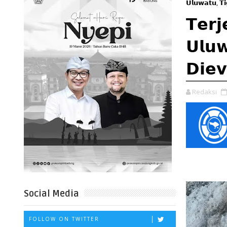
𝗨𝗹𝘂𝘄𝗮𝘁𝘂, 𝗧
𝗧𝗲𝗿𝗷
𝗨𝗹𝘂
𝗗𝗶𝗲
Redaksi
Social Media
FOLLOW ON TWITTER