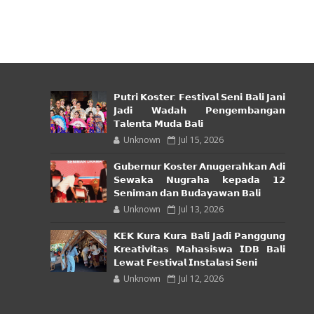
𝗣𝘂𝘁𝗿𝗶 𝗞𝗼𝘀𝘁𝗲𝗿: 𝗙𝗲𝘀𝘁𝗶𝘃𝗮𝗹 𝗦𝗲𝗻𝗶 𝗕𝗮𝗹𝗶 𝗝𝗮𝗻𝗶
𝗝𝗮𝗱𝗶 𝗪𝗮𝗱𝗮𝗵 𝗣𝗲𝗻𝗴𝗲𝗺𝗯𝗮𝗻𝗴𝗮𝗻
𝗧𝗮𝗹𝗲𝗻𝘁𝗮 𝗠𝘂𝗱𝗮 𝗕𝗮𝗹𝗶
Unknown
Jul 15, 2026
𝗚𝘂𝗯𝗲𝗿𝗻𝘂𝗿 𝗞𝗼𝘀𝘁𝗲𝗿 𝗔𝗻𝘂𝗴𝗲𝗿𝗮𝗵𝗸𝗮𝗻 𝗔𝗱𝗶
𝗦𝗲𝘄𝗮𝗸𝗮 𝗡𝘂𝗴𝗿𝗮𝗵𝗮 𝗸𝗲𝗽𝗮𝗱𝗮 𝟭𝟮
𝗦𝗲𝗻𝗶𝗺𝗮𝗻 𝗱𝗮𝗻 𝗕𝘂𝗱𝗮𝘆𝗮𝘄𝗮𝗻 𝗕𝗮𝗹𝗶
Unknown
Jul 13, 2026
𝗞𝗘𝗞 𝗞𝘂𝗿𝗮 𝗞𝘂𝗿𝗮 𝗕𝗮𝗹𝗶 𝗝𝗮𝗱𝗶 𝗣𝗮𝗻𝗴𝗴𝘂𝗻𝗴
𝗞𝗿𝗲𝗮𝘁𝗶𝘃𝗶𝘁𝗮𝘀 𝗠𝗮𝗵𝗮𝘀𝗶𝘀𝘄𝗮 𝗜𝗗𝗕 𝗕𝗮𝗹𝗶
𝗟𝗲𝘄𝗮𝘁 𝗙𝗲𝘀𝘁𝗶𝘃𝗮𝗹 𝗜𝗻𝘀𝘁𝗮𝗹𝗮𝘀𝗶 𝗦𝗲𝗻𝗶
Unknown
Jul 12, 2026