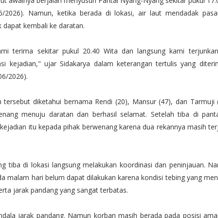
but awalnya berjalan menyusuri Pantai Nyang-Nyang sekitar pukul 17.
6/2026). Namun, ketika berada di lokasi, air laut mendadak pas
 dapat kembali ke daratan.
mi terima sekitar pukul 20.40 Wita dan langsung kami terjunka
si kejadian," ujar Sidakarya dalam keterangan tertulis yang diterim
06/2026).
h tersebut diketahui bernama Rendi (20), Mansur (47), dan Tarmuji 
nang menuju daratan dan berhasil selamat. Setelah tiba di panta
kejadian itu kepada pihak berwenang karena dua rekannya masih terj
g tiba di lokasi langsung melakukan koordinasi dan peninjauan. N
da malam hari belum dapat dilakukan karena kondisi tebing yang menc
rta jarak pandang yang sangat terbatas.
ndala jarak pandang. Namun korban masih berada pada posisi am