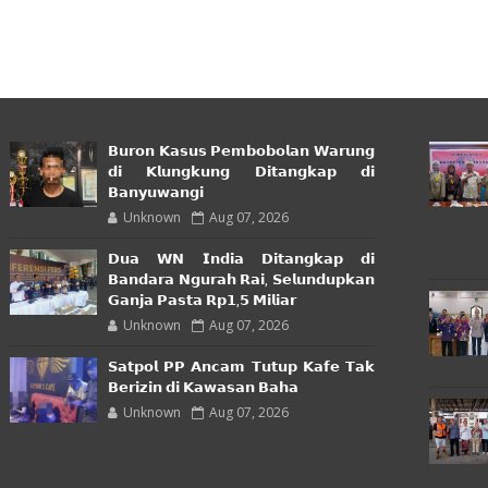
𝗕𝘂𝗿𝗼𝗻 𝗞𝗮𝘀𝘂𝘀 𝗣𝗲𝗺𝗯𝗼𝗯𝗼𝗹𝗮𝗻 𝗪𝗮𝗿𝘂𝗻𝗴
𝗱𝗶 𝗞𝗹𝘂𝗻𝗴𝗸𝘂𝗻𝗴 𝗗𝗶𝘁𝗮𝗻𝗴𝗸𝗮𝗽 𝗱𝗶
𝗕𝗮𝗻𝘆𝘂𝘄𝗮𝗻𝗴𝗶
Unknown
Aug 07, 2026
𝗗𝘂𝗮 𝗪𝗡 𝗜𝗻𝗱𝗶𝗮 𝗗𝗶𝘁𝗮𝗻𝗴𝗸𝗮𝗽 𝗱𝗶
𝗕𝗮𝗻𝗱𝗮𝗿𝗮 𝗡𝗴𝘂𝗿𝗮𝗵 𝗥𝗮𝗶, 𝗦𝗲𝗹𝘂𝗻𝗱𝘂𝗽𝗸𝗮𝗻
𝗚𝗮𝗻𝗷𝗮 𝗣𝗮𝘀𝘁𝗮 𝗥𝗽𝟭,𝟱 𝗠𝗶𝗹𝗶𝗮𝗿
Unknown
Aug 07, 2026
𝗦𝗮𝘁𝗽𝗼𝗹 𝗣𝗣 𝗔𝗻𝗰𝗮𝗺 𝗧𝘂𝘁𝘂𝗽 𝗞𝗮𝗳𝗲 𝗧𝗮𝗸
𝗕𝗲𝗿𝗶𝘇𝗶𝗻 𝗱𝗶 𝗞𝗮𝘄𝗮𝘀𝗮𝗻 𝗕𝗮𝗵𝗮
Unknown
Aug 07, 2026