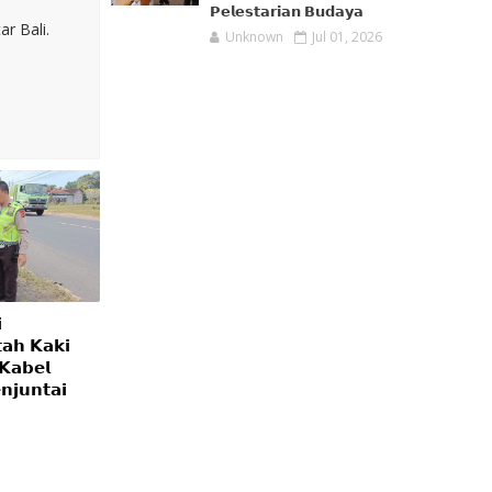
𝗣𝗲𝗹𝗲𝘀𝘁𝗮𝗿𝗶𝗮𝗻 𝗕𝘂𝗱𝗮𝘆𝗮
r Bali.
Unknown
Jul 01, 2026

𝗮𝗵 𝗞𝗮𝗸𝗶
 𝗞𝗮𝗯𝗲𝗹
𝗷𝘂𝗻𝘁𝗮𝗶