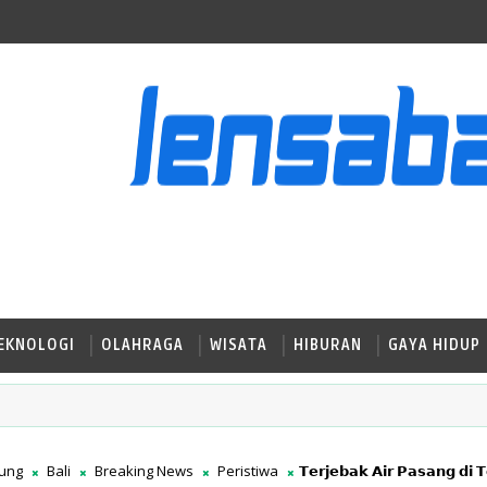
EKNOLOGI
OLAHRAGA
WISATA
HIBURAN
GAYA HIDUP
ung
Bali
Breaking News
Peristiwa
𝗧𝗲𝗿𝗷𝗲𝗯𝗮𝗸 𝗔𝗶𝗿 𝗣𝗮𝘀𝗮𝗻𝗴 𝗱𝗶 𝗧