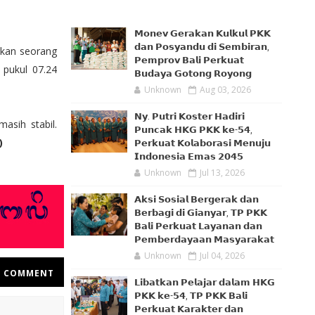
𝗠𝗼𝗻𝗲𝘃 𝗚𝗲𝗿𝗮𝗸𝗮𝗻 𝗞𝘂𝗹𝗸𝘂𝗹 𝗣𝗞𝗞
𝗱𝗮𝗻 𝗣𝗼𝘀𝘆𝗮𝗻𝗱𝘂 𝗱𝗶 𝗦𝗲𝗺𝗯𝗶𝗿𝗮𝗻,
nkan seorang
𝗣𝗲𝗺𝗽𝗿𝗼𝘃 𝗕𝗮𝗹𝗶 𝗣𝗲𝗿𝗸𝘂𝗮𝘁
 pukul 07.24
𝗕𝘂𝗱𝗮𝘆𝗮 𝗚𝗼𝘁𝗼𝗻𝗴 𝗥𝗼𝘆𝗼𝗻𝗴
Unknown
Aug 03, 2026
𝗡𝘆. 𝗣𝘂𝘁𝗿𝗶 𝗞𝗼𝘀𝘁𝗲𝗿 𝗛𝗮𝗱𝗶𝗿𝗶
asih stabil.
𝗣𝘂𝗻𝗰𝗮𝗸 𝗛𝗞𝗚 𝗣𝗞𝗞 𝗸𝗲-𝟱𝟰,
)
𝗣𝗲𝗿𝗸𝘂𝗮𝘁 𝗞𝗼𝗹𝗮𝗯𝗼𝗿𝗮𝘀𝗶 𝗠𝗲𝗻𝘂𝗷𝘂
𝗜𝗻𝗱𝗼𝗻𝗲𝘀𝗶𝗮 𝗘𝗺𝗮𝘀 𝟮𝟬𝟰𝟱
Unknown
Jul 13, 2026
𝗔𝗸𝘀𝗶 𝗦𝗼𝘀𝗶𝗮𝗹 𝗕𝗲𝗿𝗴𝗲𝗿𝗮𝗸 𝗱𝗮𝗻
𝗕𝗲𝗿𝗯𝗮𝗴𝗶 𝗱𝗶 𝗚𝗶𝗮𝗻𝘆𝗮𝗿, 𝗧𝗣 𝗣𝗞𝗞
𝗕𝗮𝗹𝗶 𝗣𝗲𝗿𝗸𝘂𝗮𝘁 𝗟𝗮𝘆𝗮𝗻𝗮𝗻 𝗱𝗮𝗻
𝗣𝗲𝗺𝗯𝗲𝗿𝗱𝗮𝘆𝗮𝗮𝗻 𝗠𝗮𝘀𝘆𝗮𝗿𝗮𝗸𝗮𝘁
Unknown
Jul 04, 2026
COMMENT
𝗟𝗶𝗯𝗮𝘁𝗸𝗮𝗻 𝗣𝗲𝗹𝗮𝗷𝗮𝗿 𝗱𝗮𝗹𝗮𝗺 𝗛𝗞𝗚
𝗣𝗞𝗞 𝗸𝗲-𝟱𝟰, 𝗧𝗣 𝗣𝗞𝗞 𝗕𝗮𝗹𝗶
𝗣𝗲𝗿𝗸𝘂𝗮𝘁 𝗞𝗮𝗿𝗮𝗸𝘁𝗲𝗿 𝗱𝗮𝗻