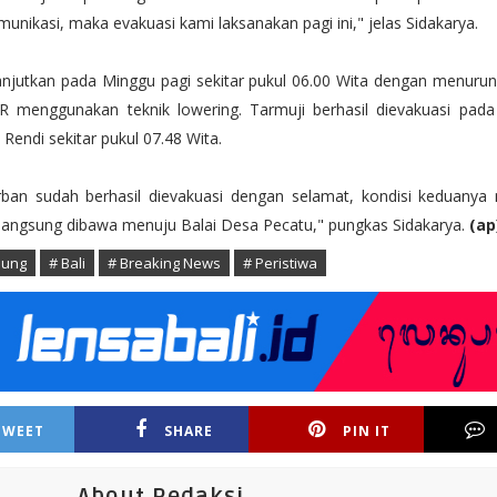
unikasi, maka evakuasi kami laksanakan pagi ini," jelas Sidakarya.
lanjutkan pada Minggu pagi sekitar pukul 06.00 Wita dengan menuru
R menggunakan teknik lowering. Tarmuji berhasil dievakuasi pada
l Rendi sekitar pukul 07.48 Wita.
rban sudah berhasil dievakuasi dengan selamat, kondisi keduanya m
 langsung dibawa menuju Balai Desa Pecatu," pungkas Sidakarya.
(ap
dung
# Bali
# Breaking News
# Peristiwa
TWEET
SHARE
PIN IT