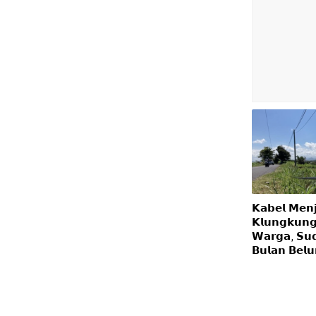
𝗞𝗮𝗯𝗲𝗹 𝗠𝗲𝗻𝗷
𝗞𝗹𝘂𝗻𝗴𝗸𝘂𝗻𝗴
𝗪𝗮𝗿𝗴𝗮, 𝗦𝘂
𝗕𝘂𝗹𝗮𝗻 𝗕𝗲𝗹𝘂