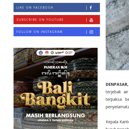
LIKE ON FACEBOOK
SUBSCRIBE ON YOUTUBE
FOLLOW ON INSTAGRAM
DENPASAR
terjebak a
terpaksa 
penyelamata
Kepala Kant