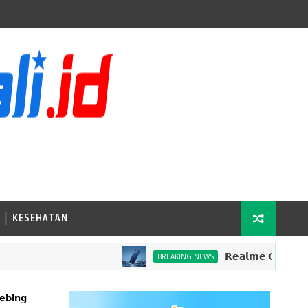
KESEHATAN
𝗥𝗲𝗮𝗹𝗺𝗲 𝗖𝟭𝟬𝟬𝘅: 𝗞𝗼𝗺𝗯𝗶𝗻
BREAKING NEWS
𝗲𝗯𝗶𝗻𝗴