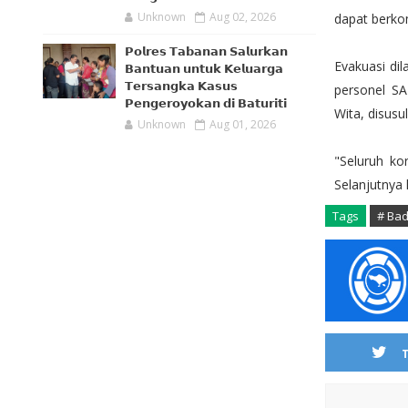
Unknown
Aug 02, 2026
dapat berkom
𝗣𝗼𝗹𝗿𝗲𝘀 𝗧𝗮𝗯𝗮𝗻𝗮𝗻 𝗦𝗮𝗹𝘂𝗿𝗸𝗮𝗻
Evakuasi di
𝗕𝗮𝗻𝘁𝘂𝗮𝗻 𝘂𝗻𝘁𝘂𝗸 𝗞𝗲𝗹𝘂𝗮𝗿𝗴𝗮
𝗧𝗲𝗿𝘀𝗮𝗻𝗴𝗸𝗮 𝗞𝗮𝘀𝘂𝘀
personel SA
𝗣𝗲𝗻𝗴𝗲𝗿𝗼𝘆𝗼𝗸𝗮𝗻 𝗱𝗶 𝗕𝗮𝘁𝘂𝗿𝗶𝘁𝗶
Wita, disusu
Unknown
Aug 01, 2026
"Seluruh ko
Selanjutnya
Tags
# Ba