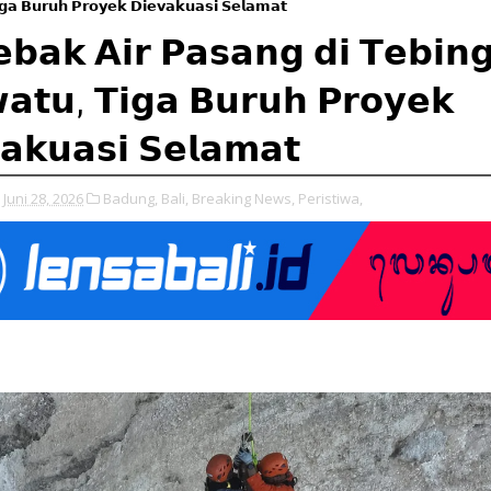
𝗴𝗮 𝗕𝘂𝗿𝘂𝗵 𝗣𝗿𝗼𝘆𝗲𝗸 𝗗𝗶𝗲𝘃𝗮𝗸𝘂𝗮𝘀𝗶 𝗦𝗲𝗹𝗮𝗺𝗮𝘁
𝗲𝗯𝗮𝗸 𝗔𝗶𝗿 𝗣𝗮𝘀𝗮𝗻𝗴 𝗱𝗶 𝗧𝗲𝗯𝗶𝗻
𝗮𝘁𝘂, 𝗧𝗶𝗴𝗮 𝗕𝘂𝗿𝘂𝗵 𝗣𝗿𝗼𝘆𝗲𝗸
𝗮𝗸𝘂𝗮𝘀𝗶 𝗦𝗲𝗹𝗮𝗺𝗮𝘁
Juni 28, 2026
Badung,
Bali,
Breaking News,
Peristiwa,