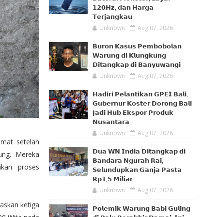
𝟭𝟮𝟬𝗛𝘇, 𝗱𝗮𝗻 𝗛𝗮𝗿𝗴𝗮
𝗧𝗲𝗿𝗷𝗮𝗻𝗴𝗸𝗮𝘂
Unknown
Aug 07, 2026
𝗕𝘂𝗿𝗼𝗻 𝗞𝗮𝘀𝘂𝘀 𝗣𝗲𝗺𝗯𝗼𝗯𝗼𝗹𝗮𝗻
𝗪𝗮𝗿𝘂𝗻𝗴 𝗱𝗶 𝗞𝗹𝘂𝗻𝗴𝗸𝘂𝗻𝗴
𝗗𝗶𝘁𝗮𝗻𝗴𝗸𝗮𝗽 𝗱𝗶 𝗕𝗮𝗻𝘆𝘂𝘄𝗮𝗻𝗴𝗶
Unknown
Aug 07, 2026
𝗛𝗮𝗱𝗶𝗿𝗶 𝗣𝗲𝗹𝗮𝗻𝘁𝗶𝗸𝗮𝗻 𝗚𝗣𝗘𝗜 𝗕𝗮𝗹𝗶,
𝗚𝘂𝗯𝗲𝗿𝗻𝘂𝗿 𝗞𝗼𝘀𝘁𝗲𝗿 𝗗𝗼𝗿𝗼𝗻𝗴 𝗕𝗮𝗹𝗶
𝗝𝗮𝗱𝗶 𝗛𝘂𝗯 𝗘𝗸𝘀𝗽𝗼𝗿 𝗣𝗿𝗼𝗱𝘂𝗸
𝗡𝘂𝘀𝗮𝗻𝘁𝗮𝗿𝗮
Unknown
Aug 07, 2026
amat setelah
𝗗𝘂𝗮 𝗪𝗡 𝗜𝗻𝗱𝗶𝗮 𝗗𝗶𝘁𝗮𝗻𝗴𝗸𝗮𝗽 𝗱𝗶
ung. Mereka
𝗕𝗮𝗻𝗱𝗮𝗿𝗮 𝗡𝗴𝘂𝗿𝗮𝗵 𝗥𝗮𝗶,
kan proses
𝗦𝗲𝗹𝘂𝗻𝗱𝘂𝗽𝗸𝗮𝗻 𝗚𝗮𝗻𝗷𝗮 𝗣𝗮𝘀𝘁𝗮
𝗥𝗽𝟭,𝟱 𝗠𝗶𝗹𝗶𝗮𝗿
Unknown
Aug 07, 2026
askan ketiga
𝗣𝗼𝗹𝗲𝗺𝗶𝗸 𝗪𝗮𝗿𝘂𝗻𝗴 𝗕𝗮𝗯𝗶 𝗚𝘂𝗹𝗶𝗻𝗴