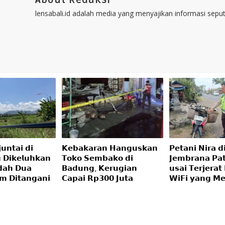
About Redaksi
lensabali.id adalah media yang menyajikan informasi seputa
𝘂𝗻𝘁𝗮𝗶 𝗱𝗶
𝗞𝗲𝗯𝗮𝗸𝗮𝗿𝗮𝗻 𝗛𝗮𝗻𝗴𝘂𝘀𝗸𝗮𝗻
𝗣𝗲𝘁𝗮𝗻𝗶 𝗡𝗶𝗿𝗮 𝗱
 𝗗𝗶𝗸𝗲𝗹𝘂𝗵𝗸𝗮𝗻
𝗧𝗼𝗸𝗼 𝗦𝗲𝗺𝗯𝗮𝗸𝗼 𝗱𝗶
𝗝𝗲𝗺𝗯𝗿𝗮𝗻𝗮 𝗣𝗮
𝗮𝗵 𝗗𝘂𝗮
𝗕𝗮𝗱𝘂𝗻𝗴, 𝗞𝗲𝗿𝘂𝗴𝗶𝗮𝗻
𝘂𝘀𝗮𝗶 𝗧𝗲𝗿𝗷𝗲𝗿𝗮𝘁
𝗺 𝗗𝗶𝘁𝗮𝗻𝗴𝗮𝗻𝗶
𝗖𝗮𝗽𝗮𝗶 𝗥𝗽𝟯𝟬𝟬 𝗝𝘂𝘁𝗮
𝗪𝗶𝗙𝗶 𝘆𝗮𝗻𝗴 𝗠𝗲