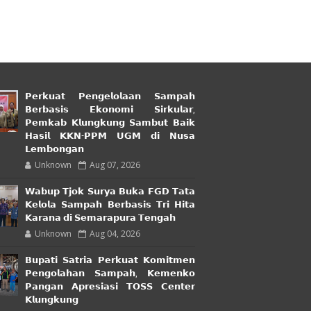
𝗣𝗲𝗿𝗸𝘂𝗮𝘁 𝗣𝗲𝗻𝗴𝗲𝗹𝗼𝗹𝗮𝗮𝗻 𝗦𝗮𝗺𝗽𝗮𝗵
𝗕𝗲𝗿𝗯𝗮𝘀𝗶𝘀 𝗘𝗸𝗼𝗻𝗼𝗺𝗶 𝗦𝗶𝗿𝗸𝘂𝗹𝗮𝗿,
𝗣𝗲𝗺𝗸𝗮𝗯 𝗞𝗹𝘂𝗻𝗴𝗸𝘂𝗻𝗴 𝗦𝗮𝗺𝗯𝘂𝘁 𝗕𝗮𝗶𝗸
𝗛𝗮𝘀𝗶𝗹 𝗞𝗞𝗡-𝗣𝗣𝗠 𝗨𝗚𝗠 𝗱𝗶 𝗡𝘂𝘀𝗮
𝗟𝗲𝗺𝗯𝗼𝗻𝗴𝗮𝗻
Unknown
Aug 07, 2026
𝗪𝗮𝗯𝘂𝗽 𝗧𝗷𝗼𝗸 𝗦𝘂𝗿𝘆𝗮 𝗕𝘂𝗸𝗮 𝗙𝗚𝗗 𝗧𝗮𝘁𝗮
𝗞𝗲𝗹𝗼𝗹𝗮 𝗦𝗮𝗺𝗽𝗮𝗵 𝗕𝗲𝗿𝗯𝗮𝘀𝗶𝘀 𝗧𝗿𝗶 𝗛𝗶𝘁𝗮
𝗞𝗮𝗿𝗮𝗻𝗮 𝗱𝗶 𝗦𝗲𝗺𝗮𝗿𝗮𝗽𝘂𝗿𝗮 𝗧𝗲𝗻𝗴𝗮𝗵
Unknown
Aug 04, 2026
𝗕𝘂𝗽𝗮𝘁𝗶 𝗦𝗮𝘁𝗿𝗶𝗮 𝗣𝗲𝗿𝗸𝘂𝗮𝘁 𝗞𝗼𝗺𝗶𝘁𝗺𝗲𝗻
𝗣𝗲𝗻𝗴𝗼𝗹𝗮𝗵𝗮𝗻 𝗦𝗮𝗺𝗽𝗮𝗵, 𝗞𝗲𝗺𝗲𝗻𝗸𝗼
𝗣𝗮𝗻𝗴𝗮𝗻 𝗔𝗽𝗿𝗲𝘀𝗶𝗮𝘀𝗶 𝗧𝗢𝗦𝗦 𝗖𝗲𝗻𝘁𝗲𝗿
𝗞𝗹𝘂𝗻𝗴𝗸𝘂𝗻𝗴