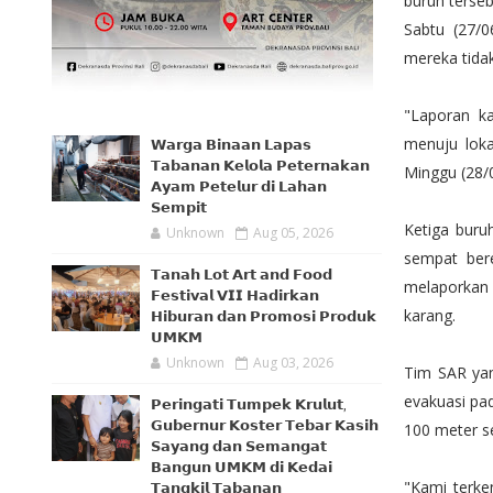
buruh terse
Sabtu (27/0
mereka tidak
"Laporan ka
menuju loka
𝗪𝗮𝗿𝗴𝗮 𝗕𝗶𝗻𝗮𝗮𝗻 𝗟𝗮𝗽𝗮𝘀
𝗧𝗮𝗯𝗮𝗻𝗮𝗻 𝗞𝗲𝗹𝗼𝗹𝗮 𝗣𝗲𝘁𝗲𝗿𝗻𝗮𝗸𝗮𝗻
Minggu (28/
𝗔𝘆𝗮𝗺 𝗣𝗲𝘁𝗲𝗹𝘂𝗿 𝗱𝗶 𝗟𝗮𝗵𝗮𝗻
𝗦𝗲𝗺𝗽𝗶𝘁
Ketiga buru
Unknown
Aug 05, 2026
sempat bere
𝗧𝗮𝗻𝗮𝗵 𝗟𝗼𝘁 𝗔𝗿𝘁 𝗮𝗻𝗱 𝗙𝗼𝗼𝗱
melaporkan 
𝗙𝗲𝘀𝘁𝗶𝘃𝗮𝗹 𝗩𝗜𝗜 𝗛𝗮𝗱𝗶𝗿𝗸𝗮𝗻
karang.
𝗛𝗶𝗯𝘂𝗿𝗮𝗻 𝗱𝗮𝗻 𝗣𝗿𝗼𝗺𝗼𝘀𝗶 𝗣𝗿𝗼𝗱𝘂𝗸
𝗨𝗠𝗞𝗠
Unknown
Aug 03, 2026
Tim SAR yan
evakuasi pa
𝗣𝗲𝗿𝗶𝗻𝗴𝗮𝘁𝗶 𝗧𝘂𝗺𝗽𝗲𝗸 𝗞𝗿𝘂𝗹𝘂𝘁,
𝗚𝘂𝗯𝗲𝗿𝗻𝘂𝗿 𝗞𝗼𝘀𝘁𝗲𝗿 𝗧𝗲𝗯𝗮𝗿 𝗞𝗮𝘀𝗶𝗵
100 meter se
𝗦𝗮𝘆𝗮𝗻𝗴 𝗱𝗮𝗻 𝗦𝗲𝗺𝗮𝗻𝗴𝗮𝘁
𝗕𝗮𝗻𝗴𝘂𝗻 𝗨𝗠𝗞𝗠 𝗱𝗶 𝗞𝗲𝗱𝗮𝗶
"Kami terke
𝗧𝗮𝗻𝗴𝗸𝗶𝗹 𝗧𝗮𝗯𝗮𝗻𝗮𝗻