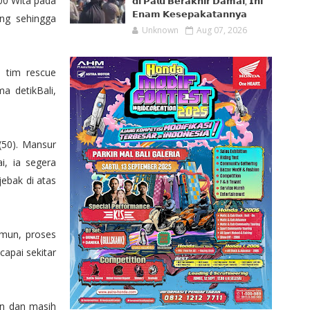
00 Wita pada
𝗱𝗶 𝗣𝗮𝗹𝘂 𝗕𝗲𝗿𝗮𝗸𝗵𝗶𝗿 𝗗𝗮𝗺𝗮𝗶, 𝗜𝗻𝗶
𝗘𝗻𝗮𝗺 𝗞𝗲𝘀𝗲𝗽𝗮𝗸𝗮𝘁𝗮𝗻𝗻𝘆𝗮
ang sehingga
Unknown
Aug 07, 2026
n tim rescue
a detikBali,
(50). Mansur
i, ia segera
ebak di atas
amun, proses
apai sekitar
an dan masih