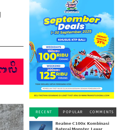

RECENT
POPULAR
COMMENTS
𝗥𝗲𝗮𝗹𝗺𝗲 𝗖𝟭𝟬𝟬𝘅: 𝗞𝗼𝗺𝗯𝗶𝗻𝗮𝘀𝗶
𝗕𝗮𝘁𝗲𝗿𝗮𝗶 𝗠𝗼𝗻𝘀𝘁𝗲𝗿, 𝗟𝗮𝘆𝗮𝗿