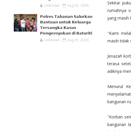
Sekitar puk
Unknown
Aug 02, 2026
rumahnya se
𝗣𝗼𝗹𝗿𝗲𝘀 𝗧𝗮𝗯𝗮𝗻𝗮𝗻 𝗦𝗮𝗹𝘂𝗿𝗸𝗮𝗻
yang masih l
𝗕𝗮𝗻𝘁𝘂𝗮𝗻 𝘂𝗻𝘁𝘂𝗸 𝗞𝗲𝗹𝘂𝗮𝗿𝗴𝗮
𝗧𝗲𝗿𝘀𝗮𝗻𝗴𝗸𝗮 𝗞𝗮𝘀𝘂𝘀
"Kami melak
𝗣𝗲𝗻𝗴𝗲𝗿𝗼𝘆𝗼𝗸𝗮𝗻 𝗱𝗶 𝗕𝗮𝘁𝘂𝗿𝗶𝘁𝗶
Unknown
Aug 01, 2026
masih tidak 
Jenazah kor
terasa sete
adiknya men
Menurut Kep
menyelamatk
bangunan rum
"Korban semp
bangunan la