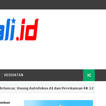
KESEHATAN
𝗿, 𝗨𝘀𝘂𝗻𝗴 𝗔𝘂𝘁𝗼𝗳𝗼𝗸𝘂𝘀 𝗔𝗜 𝗱𝗮𝗻 𝗣𝗲𝗿𝗲𝗸𝗮𝗺𝗮𝗻 𝟰𝗞 𝟭𝟮𝟬 𝗳𝗽𝘀
𝗶𝗺𝗯𝘂𝗻