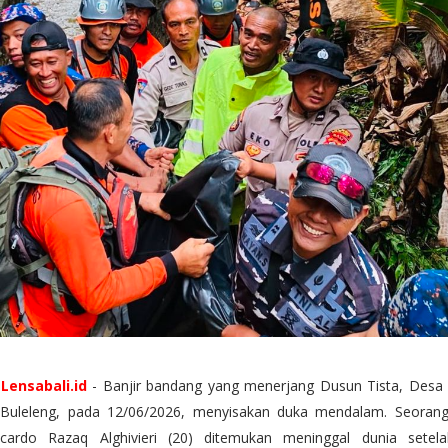
,
Lensabali.id
- Banjir bandang yang menerjang Dusun Tista, Desa 
Buleleng, pada 12/06/2026, menyisakan duka mendalam. Seoran
cardo Razaq Alghivieri (20) ditemukan meninggal dunia setela