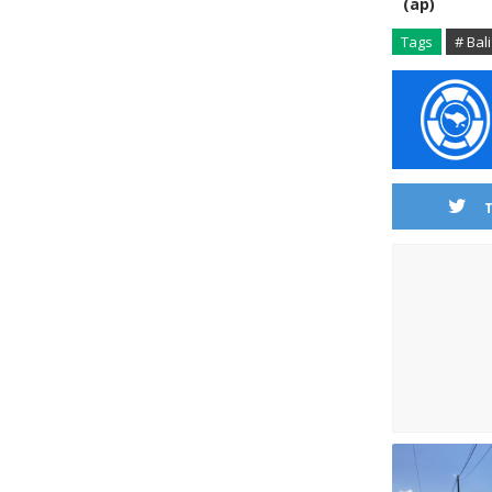
(ap)
Tags
# Bali