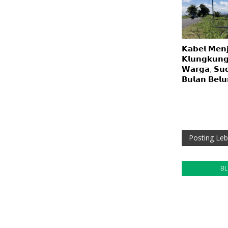
𝗞𝗮𝗯𝗲𝗹 𝗠𝗲𝗻𝗷
𝗞𝗹𝘂𝗻𝗴𝗸𝘂𝗻𝗴
𝗪𝗮𝗿𝗴𝗮, 𝗦𝘂
𝗕𝘂𝗹𝗮𝗻 𝗕𝗲𝗹𝘂
Posting Leb
B