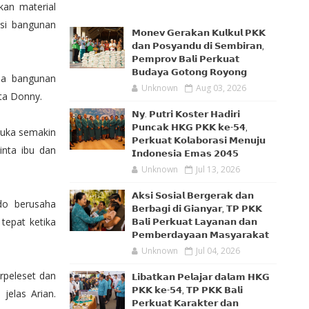
kan material
isi bangunan
𝗠𝗼𝗻𝗲𝘃 𝗚𝗲𝗿𝗮𝗸𝗮𝗻 𝗞𝘂𝗹𝗸𝘂𝗹 𝗣𝗞𝗞
𝗱𝗮𝗻 𝗣𝗼𝘀𝘆𝗮𝗻𝗱𝘂 𝗱𝗶 𝗦𝗲𝗺𝗯𝗶𝗿𝗮𝗻,
𝗣𝗲𝗺𝗽𝗿𝗼𝘃 𝗕𝗮𝗹𝗶 𝗣𝗲𝗿𝗸𝘂𝗮𝘁
𝗕𝘂𝗱𝗮𝘆𝗮 𝗚𝗼𝘁𝗼𝗻𝗴 𝗥𝗼𝘆𝗼𝗻𝗴
ena bangunan
Unknown
Aug 03, 2026
ata Donny.
𝗡𝘆. 𝗣𝘂𝘁𝗿𝗶 𝗞𝗼𝘀𝘁𝗲𝗿 𝗛𝗮𝗱𝗶𝗿𝗶
𝗣𝘂𝗻𝗰𝗮𝗸 𝗛𝗞𝗚 𝗣𝗞𝗞 𝗸𝗲-𝟱𝟰,
Duka semakin
𝗣𝗲𝗿𝗸𝘂𝗮𝘁 𝗞𝗼𝗹𝗮𝗯𝗼𝗿𝗮𝘀𝗶 𝗠𝗲𝗻𝘂𝗷𝘂
inta ibu dan
𝗜𝗻𝗱𝗼𝗻𝗲𝘀𝗶𝗮 𝗘𝗺𝗮𝘀 𝟮𝟬𝟰𝟱
Unknown
Jul 13, 2026
𝗔𝗸𝘀𝗶 𝗦𝗼𝘀𝗶𝗮𝗹 𝗕𝗲𝗿𝗴𝗲𝗿𝗮𝗸 𝗱𝗮𝗻
rdo berusaha
𝗕𝗲𝗿𝗯𝗮𝗴𝗶 𝗱𝗶 𝗚𝗶𝗮𝗻𝘆𝗮𝗿, 𝗧𝗣 𝗣𝗞𝗞
tepat ketika
𝗕𝗮𝗹𝗶 𝗣𝗲𝗿𝗸𝘂𝗮𝘁 𝗟𝗮𝘆𝗮𝗻𝗮𝗻 𝗱𝗮𝗻
𝗣𝗲𝗺𝗯𝗲𝗿𝗱𝗮𝘆𝗮𝗮𝗻 𝗠𝗮𝘀𝘆𝗮𝗿𝗮𝗸𝗮𝘁
Unknown
Jul 04, 2026
erpeleset dan
𝗟𝗶𝗯𝗮𝘁𝗸𝗮𝗻 𝗣𝗲𝗹𝗮𝗷𝗮𝗿 𝗱𝗮𝗹𝗮𝗺 𝗛𝗞𝗚
𝗣𝗞𝗞 𝗸𝗲-𝟱𝟰, 𝗧𝗣 𝗣𝗞𝗞 𝗕𝗮𝗹𝗶
jelas Arian.
𝗣𝗲𝗿𝗸𝘂𝗮𝘁 𝗞𝗮𝗿𝗮𝗸𝘁𝗲𝗿 𝗱𝗮𝗻