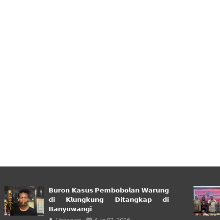
𝗕𝘂𝗿𝗼𝗻 𝗞𝗮𝘀𝘂𝘀 𝗣𝗲𝗺𝗯𝗼𝗯𝗼𝗹𝗮𝗻 𝗪𝗮𝗿𝘂𝗻𝗴
𝗱𝗶 𝗞𝗹𝘂𝗻𝗴𝗸𝘂𝗻𝗴 𝗗𝗶𝘁𝗮𝗻𝗴𝗸𝗮𝗽 𝗱𝗶
𝗕𝗮𝗻𝘆𝘂𝘄𝗮𝗻𝗴𝗶