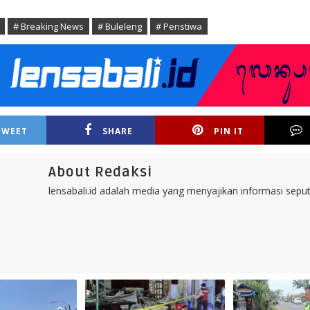
# Breaking News
# Buleleng
# Peristiwa
TWEET
SHARE
PIN IT
About Redaksi
lensabali.id adalah media yang menyajikan informasi seputa