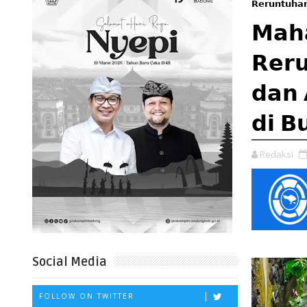
𝗥𝗲𝗿𝘂𝗻𝘁𝘂𝗵𝗮
𝗠𝗮𝗵
𝗥𝗲𝗿
𝗱𝗮𝗻 
𝗱𝗶 𝗕
Redaksi
Social Media
FOLLOW ON TWITTER