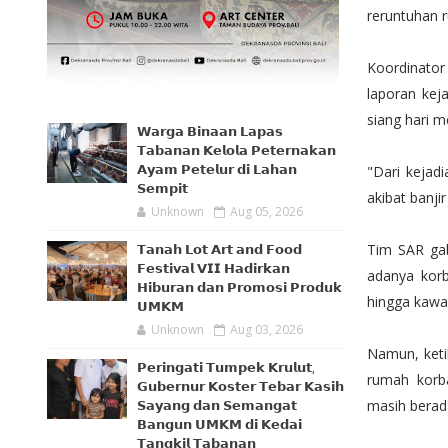
reruntuhan r
Koordinato
laporan kej
siang hari 
𝗪𝗮𝗿𝗴𝗮 𝗕𝗶𝗻𝗮𝗮𝗻 𝗟𝗮𝗽𝗮𝘀
𝗧𝗮𝗯𝗮𝗻𝗮𝗻 𝗞𝗲𝗹𝗼𝗹𝗮 𝗣𝗲𝘁𝗲𝗿𝗻𝗮𝗸𝗮𝗻
𝗔𝘆𝗮𝗺 𝗣𝗲𝘁𝗲𝗹𝘂𝗿 𝗱𝗶 𝗟𝗮𝗵𝗮𝗻
"Dari kejad
𝗦𝗲𝗺𝗽𝗶𝘁
akibat banji
Unknown
Aug 05, 2026
Tim SAR ga
𝗧𝗮𝗻𝗮𝗵 𝗟𝗼𝘁 𝗔𝗿𝘁 𝗮𝗻𝗱 𝗙𝗼𝗼𝗱
𝗙𝗲𝘀𝘁𝗶𝘃𝗮𝗹 𝗩𝗜𝗜 𝗛𝗮𝗱𝗶𝗿𝗸𝗮𝗻
adanya korb
𝗛𝗶𝗯𝘂𝗿𝗮𝗻 𝗱𝗮𝗻 𝗣𝗿𝗼𝗺𝗼𝘀𝗶 𝗣𝗿𝗼𝗱𝘂𝗸
hingga kawa
𝗨𝗠𝗞𝗠
Unknown
Aug 03, 2026
Namun, ketik
𝗣𝗲𝗿𝗶𝗻𝗴𝗮𝘁𝗶 𝗧𝘂𝗺𝗽𝗲𝗸 𝗞𝗿𝘂𝗹𝘂𝘁,
rumah korb
𝗚𝘂𝗯𝗲𝗿𝗻𝘂𝗿 𝗞𝗼𝘀𝘁𝗲𝗿 𝗧𝗲𝗯𝗮𝗿 𝗞𝗮𝘀𝗶𝗵
masih berada
𝗦𝗮𝘆𝗮𝗻𝗴 𝗱𝗮𝗻 𝗦𝗲𝗺𝗮𝗻𝗴𝗮𝘁
𝗕𝗮𝗻𝗴𝘂𝗻 𝗨𝗠𝗞𝗠 𝗱𝗶 𝗞𝗲𝗱𝗮𝗶
𝗧𝗮𝗻𝗴𝗸𝗶𝗹 𝗧𝗮𝗯𝗮𝗻𝗮𝗻