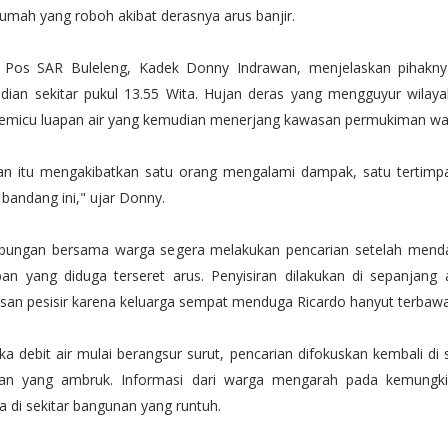
umah yang roboh akibat derasnya arus banjir.
r Pos SAR Buleleng, Kadek Donny Indrawan, menjelaskan pihakn
adian sekitar pukul 13.55 Wita. Hujan deras yang mengguyur wilaya
memicu luapan air yang kemudian menerjang kawasan permukiman wa
ian itu mengakibatkan satu orang mengalami dampak, satu tertimp
r bandang ini," ujar Donny.
bungan bersama warga segera melakukan pencarian setelah menda
an yang diduga terseret arus. Penyisiran dilakukan di sepanjang a
san pesisir karena keluarga sempat menduga Ricardo hanyut terbawa 
a debit air mulai berangsur surut, pencarian difokuskan kembali di s
an yang ambruk. Informasi dari warga mengarah pada kemungki
 di sekitar bangunan yang runtuh.