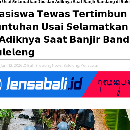
 𝗨𝘀𝗮𝗶 𝗦𝗲𝗹𝗮𝗺𝗮𝘁𝗸𝗮𝗻 𝗜𝗯𝘂 𝗱𝗮𝗻 𝗔𝗱𝗶𝗸𝗻𝘆𝗮 𝗦𝗮𝗮𝘁 𝗕𝗮𝗻𝗷𝗶𝗿 𝗕𝗮𝗻𝗱𝗮𝗻𝗴 𝗱𝗶 𝗕𝘂𝗹𝗲
𝘀𝗶𝘀𝘄𝗮 𝗧𝗲𝘄𝗮𝘀 𝗧𝗲𝗿𝘁𝗶𝗺𝗯𝘂𝗻
𝗻𝘁𝘂𝗵𝗮𝗻 𝗨𝘀𝗮𝗶 𝗦𝗲𝗹𝗮𝗺𝗮𝘁𝗸𝗮𝗻
𝗔𝗱𝗶𝗸𝗻𝘆𝗮 𝗦𝗮𝗮𝘁 𝗕𝗮𝗻𝗷𝗶𝗿 𝗕𝗮𝗻
𝗹𝗲𝗹𝗲𝗻𝗴
Juni 12, 2026
Bali,
Breaking News,
Buleleng,
Peristiwa,