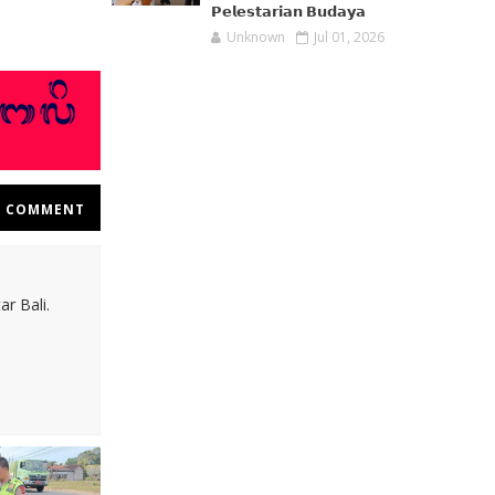
𝗣𝗲𝗹𝗲𝘀𝘁𝗮𝗿𝗶𝗮𝗻 𝗕𝘂𝗱𝗮𝘆𝗮
Unknown
Jul 01, 2026
COMMENT
r Bali.