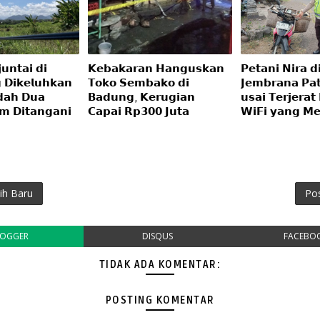
𝘂𝗻𝘁𝗮𝗶 𝗱𝗶
𝗞𝗲𝗯𝗮𝗸𝗮𝗿𝗮𝗻 𝗛𝗮𝗻𝗴𝘂𝘀𝗸𝗮𝗻
𝗣𝗲𝘁𝗮𝗻𝗶 𝗡𝗶𝗿𝗮 𝗱
 𝗗𝗶𝗸𝗲𝗹𝘂𝗵𝗸𝗮𝗻
𝗧𝗼𝗸𝗼 𝗦𝗲𝗺𝗯𝗮𝗸𝗼 𝗱𝗶
𝗝𝗲𝗺𝗯𝗿𝗮𝗻𝗮 𝗣𝗮
𝗮𝗵 𝗗𝘂𝗮
𝗕𝗮𝗱𝘂𝗻𝗴, 𝗞𝗲𝗿𝘂𝗴𝗶𝗮𝗻
𝘂𝘀𝗮𝗶 𝗧𝗲𝗿𝗷𝗲𝗿𝗮𝘁
𝗺 𝗗𝗶𝘁𝗮𝗻𝗴𝗮𝗻𝗶
𝗖𝗮𝗽𝗮𝗶 𝗥𝗽𝟯𝟬𝟬 𝗝𝘂𝘁𝗮
𝗪𝗶𝗙𝗶 𝘆𝗮𝗻𝗴 𝗠𝗲
ih Baru
Po
LOGGER
DISQUS
FACEBO
TIDAK ADA KOMENTAR:
POSTING KOMENTAR