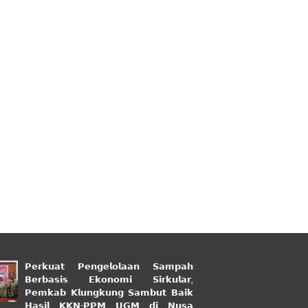
𝗣𝗲𝗿𝗸𝘂𝗮𝘁 𝗣𝗲𝗻𝗴𝗲𝗹𝗼𝗹𝗮𝗮𝗻 𝗦𝗮𝗺𝗽𝗮𝗵
𝗕𝗲𝗿𝗯𝗮𝘀𝗶𝘀 𝗘𝗸𝗼𝗻𝗼𝗺𝗶 𝗦𝗶𝗿𝗸𝘂𝗹𝗮𝗿,
𝗣𝗲𝗺𝗸𝗮𝗯 𝗞𝗹𝘂𝗻𝗴𝗸𝘂𝗻𝗴 𝗦𝗮𝗺𝗯𝘂𝘁 𝗕𝗮𝗶𝗸
𝗛𝗮𝘀𝗶𝗹 𝗞𝗞𝗡-𝗣𝗣𝗠 𝗨𝗚𝗠 𝗱𝗶 𝗡𝘂𝘀𝗮