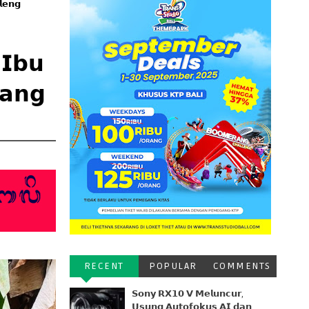
𝗹𝗲𝗻𝗴
 𝗜𝗯𝘂
𝗮𝗻𝗴
RECENT
POPULAR
COMMENTS
𝗦𝗼𝗻𝘆 𝗥𝗫𝟭𝟬 𝗩 𝗠𝗲𝗹𝘂𝗻𝗰𝘂𝗿,
𝗨𝘀𝘂𝗻𝗴 𝗔𝘂𝘁𝗼𝗳𝗼𝗸𝘂𝘀 𝗔𝗜 𝗱𝗮𝗻