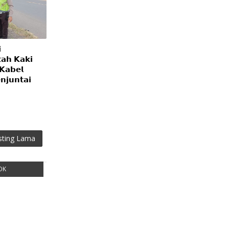

𝗮𝗵 𝗞𝗮𝗸𝗶
 𝗞𝗮𝗯𝗲𝗹
𝗷𝘂𝗻𝘁𝗮𝗶
sting Lama
OK