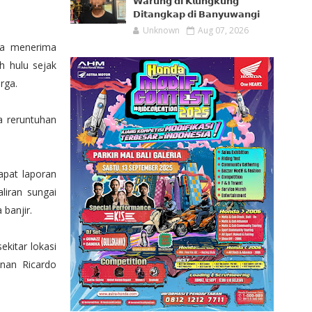
𝗪𝗮𝗿𝘂𝗻𝗴 𝗱𝗶 𝗞𝗹𝘂𝗻𝗴𝗸𝘂𝗻𝗴
𝗗𝗶𝘁𝗮𝗻𝗴𝗸𝗮𝗽 𝗱𝗶 𝗕𝗮𝗻𝘆𝘂𝘄𝗮𝗻𝗴𝗶
Unknown
Aug 07, 2026
ya menerima
h hulu sejak
rga.
a reruntuhan
pat laporan
liran sungai
banjir.
ekitar lokasi
nan Ricardo