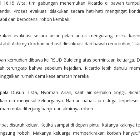
ul 16.15 Wita, tim gabungan menemukan Ricardo di bawah tumpu
ndiri. Proses evakuasi dilakukan secara hati-hati mengingat kond
abil dan berpotensi roboh kembali.
ukan evakuasi secara pelan-pelan untuk mengurangi risiko kar
stabil. Akhirnya korban berhasil dievakuasi dari bawah reruntuhan," k
ban kemudian dibawa ke RSUD Buleleng atas permintaan keluarga. 
lah terungkap bahwa sebelum kejadian, Ricardo lebih dahulu mem
inggalkan rumah demi keselamatan mereka.
ala Dusun Tista, Nyoman Arian, saat air semakin tinggi, Rica
an diri menyusul keluarganya. Namun nahas, ia diduga terpeleset 
ah mulai diterjang banjir dan akhirnya roboh.
at disuruh keluar. Ketika sampai di depan pintu, katanya kakinya t
ngsung roboh. Makanya keluarga memperkirakan korban hanyut," 