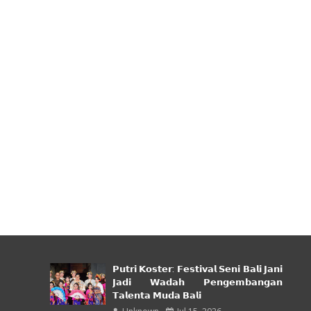
𝗣𝘂𝘁𝗿𝗶 𝗞𝗼𝘀𝘁𝗲𝗿: 𝗙𝗲𝘀𝘁𝗶𝘃𝗮𝗹 𝗦𝗲𝗻𝗶 𝗕𝗮𝗹𝗶 𝗝𝗮𝗻𝗶
𝗝𝗮𝗱𝗶 𝗪𝗮𝗱𝗮𝗵 𝗣𝗲𝗻𝗴𝗲𝗺𝗯𝗮𝗻𝗴𝗮𝗻
𝗧𝗮𝗹𝗲𝗻𝘁𝗮 𝗠𝘂𝗱𝗮 𝗕𝗮𝗹𝗶