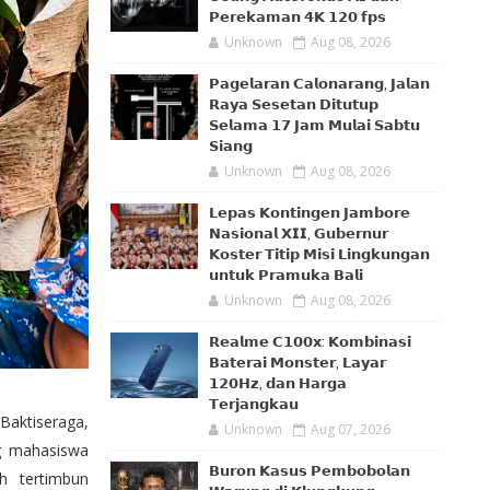
𝗣𝗲𝗿𝗲𝗸𝗮𝗺𝗮𝗻 𝟰𝗞 𝟭𝟮𝟬 𝗳𝗽𝘀
Unknown
Aug 08, 2026
𝗣𝗮𝗴𝗲𝗹𝗮𝗿𝗮𝗻 𝗖𝗮𝗹𝗼𝗻𝗮𝗿𝗮𝗻𝗴, 𝗝𝗮𝗹𝗮𝗻
𝗥𝗮𝘆𝗮 𝗦𝗲𝘀𝗲𝘁𝗮𝗻 𝗗𝗶𝘁𝘂𝘁𝘂𝗽
𝗦𝗲𝗹𝗮𝗺𝗮 𝟭𝟳 𝗝𝗮𝗺 𝗠𝘂𝗹𝗮𝗶 𝗦𝗮𝗯𝘁𝘂
𝗦𝗶𝗮𝗻𝗴
Unknown
Aug 08, 2026
𝗟𝗲𝗽𝗮𝘀 𝗞𝗼𝗻𝘁𝗶𝗻𝗴𝗲𝗻 𝗝𝗮𝗺𝗯𝗼𝗿𝗲
𝗡𝗮𝘀𝗶𝗼𝗻𝗮𝗹 𝗫𝗜𝗜, 𝗚𝘂𝗯𝗲𝗿𝗻𝘂𝗿
𝗞𝗼𝘀𝘁𝗲𝗿 𝗧𝗶𝘁𝗶𝗽 𝗠𝗶𝘀𝗶 𝗟𝗶𝗻𝗴𝗸𝘂𝗻𝗴𝗮𝗻
𝘂𝗻𝘁𝘂𝗸 𝗣𝗿𝗮𝗺𝘂𝗸𝗮 𝗕𝗮𝗹𝗶
Unknown
Aug 08, 2026
𝗥𝗲𝗮𝗹𝗺𝗲 𝗖𝟭𝟬𝟬𝘅: 𝗞𝗼𝗺𝗯𝗶𝗻𝗮𝘀𝗶
𝗕𝗮𝘁𝗲𝗿𝗮𝗶 𝗠𝗼𝗻𝘀𝘁𝗲𝗿, 𝗟𝗮𝘆𝗮𝗿
𝟭𝟮𝟬𝗛𝘇, 𝗱𝗮𝗻 𝗛𝗮𝗿𝗴𝗮
𝗧𝗲𝗿𝗷𝗮𝗻𝗴𝗸𝗮𝘂
Baktiseraga,
Unknown
Aug 07, 2026
g mahasiswa
𝗕𝘂𝗿𝗼𝗻 𝗞𝗮𝘀𝘂𝘀 𝗣𝗲𝗺𝗯𝗼𝗯𝗼𝗹𝗮𝗻
h tertimbun