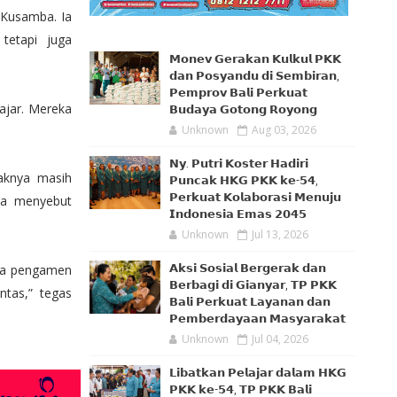
 Kusamba. Ia
tetapi juga
𝗠𝗼𝗻𝗲𝘃 𝗚𝗲𝗿𝗮𝗸𝗮𝗻 𝗞𝘂𝗹𝗸𝘂𝗹 𝗣𝗞𝗞
𝗱𝗮𝗻 𝗣𝗼𝘀𝘆𝗮𝗻𝗱𝘂 𝗱𝗶 𝗦𝗲𝗺𝗯𝗶𝗿𝗮𝗻,
𝗣𝗲𝗺𝗽𝗿𝗼𝘃 𝗕𝗮𝗹𝗶 𝗣𝗲𝗿𝗸𝘂𝗮𝘁
ajar. Mereka
𝗕𝘂𝗱𝗮𝘆𝗮 𝗚𝗼𝘁𝗼𝗻𝗴 𝗥𝗼𝘆𝗼𝗻𝗴
Unknown
Aug 03, 2026
𝗡𝘆. 𝗣𝘂𝘁𝗿𝗶 𝗞𝗼𝘀𝘁𝗲𝗿 𝗛𝗮𝗱𝗶𝗿𝗶
aknya masih
𝗣𝘂𝗻𝗰𝗮𝗸 𝗛𝗞𝗚 𝗣𝗞𝗞 𝗸𝗲-𝟱𝟰,
𝗣𝗲𝗿𝗸𝘂𝗮𝘁 𝗞𝗼𝗹𝗮𝗯𝗼𝗿𝗮𝘀𝗶 𝗠𝗲𝗻𝘂𝗷𝘂
Ia menyebut
𝗜𝗻𝗱𝗼𝗻𝗲𝘀𝗶𝗮 𝗘𝗺𝗮𝘀 𝟮𝟬𝟰𝟱
Unknown
Jul 13, 2026
𝗔𝗸𝘀𝗶 𝗦𝗼𝘀𝗶𝗮𝗹 𝗕𝗲𝗿𝗴𝗲𝗿𝗮𝗸 𝗱𝗮𝗻
ara pengamen
𝗕𝗲𝗿𝗯𝗮𝗴𝗶 𝗱𝗶 𝗚𝗶𝗮𝗻𝘆𝗮𝗿, 𝗧𝗣 𝗣𝗞𝗞
ntas,” tegas
𝗕𝗮𝗹𝗶 𝗣𝗲𝗿𝗸𝘂𝗮𝘁 𝗟𝗮𝘆𝗮𝗻𝗮𝗻 𝗱𝗮𝗻
𝗣𝗲𝗺𝗯𝗲𝗿𝗱𝗮𝘆𝗮𝗮𝗻 𝗠𝗮𝘀𝘆𝗮𝗿𝗮𝗸𝗮𝘁
Unknown
Jul 04, 2026
𝗟𝗶𝗯𝗮𝘁𝗸𝗮𝗻 𝗣𝗲𝗹𝗮𝗷𝗮𝗿 𝗱𝗮𝗹𝗮𝗺 𝗛𝗞𝗚
𝗣𝗞𝗞 𝗸𝗲-𝟱𝟰, 𝗧𝗣 𝗣𝗞𝗞 𝗕𝗮𝗹𝗶