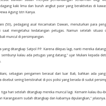
dagang kaki lima dan buruh angkut pasir yang beraktivitas di kaw
Dewa Agung Istri Kanya.
ani (50), pedagang asal Kecamatan Dawan, menuturkan para pen
 saat mengetahui kedatangan petugas. Namun setelah situasi d
ali muncul di persimpangan.
 yang ditangkap Satpol PP. Karena dilepas lagi, nanti mereka datang
 sembunyi kalau ada petugas yang datang,” ujar Muliani kepada deti
.
iani, sebagian pengamen berasal dari luar Bali, bahkan ada yang
 disebut sering beristirahat di pos polisi yang berada di sudut persi
tiga hari setelah ditangkap mereka muncul lagi. Kemarin kalau ibu-
ari Karangasem sudah ditangkap dan kabarnya dipulangkan,” jelasnya.