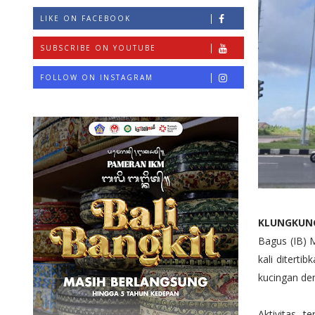
LIKE ON FACEBOOK
SUBSCRIBE ON YOUTUBE
FOLLOW ON INSTAGRAM
KLUNGKUN
Bagus (IB) 
kali ditert
kucingan de
Aktivitas t