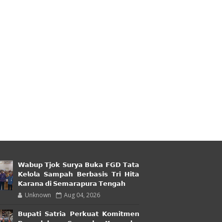
𝗪𝗮𝗯𝘂𝗽 𝗧𝗷𝗼𝗸 𝗦𝘂𝗿𝘆𝗮 𝗕𝘂𝗸𝗮 𝗙𝗚𝗗 𝗧𝗮𝘁𝗮
𝗞𝗲𝗹𝗼𝗹𝗮 𝗦𝗮𝗺𝗽𝗮𝗵 𝗕𝗲𝗿𝗯𝗮𝘀𝗶𝘀 𝗧𝗿𝗶 𝗛𝗶𝘁𝗮
𝗞𝗮𝗿𝗮𝗻𝗮 𝗱𝗶 𝗦𝗲𝗺𝗮𝗿𝗮𝗽𝘂𝗿𝗮 𝗧𝗲𝗻𝗴𝗮𝗵
Unknown
Aug 04, 2026
𝗕𝘂𝗽𝗮𝘁𝗶 𝗦𝗮𝘁𝗿𝗶𝗮 𝗣𝗲𝗿𝗸𝘂𝗮𝘁 𝗞𝗼𝗺𝗶𝘁𝗺𝗲𝗻