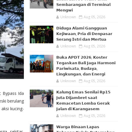
𝗦𝗲𝗺𝗯𝗮𝗿𝗮𝗻𝗴𝗮𝗻 𝗱𝗶 𝗧𝗲𝗿𝗺𝗶𝗻𝗮𝗹
𝗠𝗲𝗻𝗴𝘄𝗶
Unknown
Aug 05, 2026
𝗗𝗶𝗱𝘂𝗴𝗮 𝗔𝗹𝗮𝗺𝗶 𝗚𝗮𝗻𝗴𝗴𝘂𝗮𝗻
𝗞𝗲𝗷𝗶𝘄𝗮𝗮𝗻, 𝗣𝗿𝗶𝗮 𝗱𝗶 𝗗𝗲𝗻𝗽𝗮𝘀𝗮𝗿
𝗦𝗲𝗿𝗮𝗻𝗴 𝗜𝘀𝘁𝗿𝗶 𝗱𝗮𝗻 𝗠𝗲𝗿𝘁𝘂𝗮
Unknown
Aug 05, 2026
𝗕𝘂𝗸𝗮 𝗔𝗣𝗗𝗧 𝟮𝟬𝟮𝟲, 𝗞𝗼𝘀𝘁𝗲𝗿
𝗧𝗲𝗴𝗮𝘀𝗸𝗮𝗻 𝗕𝗮𝗹𝗶 𝗝𝗮𝗴𝗮 𝗛𝗮𝗿𝗺𝗼𝗻𝗶
𝗣𝗮𝗿𝗶𝘄𝗶𝘀𝗮𝘁𝗮, 𝗕𝘂𝗱𝗮𝘆𝗮,
𝗟𝗶𝗻𝗴𝗸𝘂𝗻𝗴𝗮𝗻, 𝗱𝗮𝗻 𝗘𝗻𝗲𝗿𝗴𝗶
Unknown
Aug 05, 2026
𝗞𝗮𝗹𝘂𝗻𝗴 𝗘𝗺𝗮𝘀 𝗦𝗲𝗻𝗶𝗹𝗮𝗶 𝗥𝗽𝟭𝟱
 Bypass Ida
𝗝𝘂𝘁𝗮 𝗗𝗶𝗷𝗮𝗺𝗯𝗿𝗲𝘁 𝘀𝗮𝗮𝘁
ski berulang
𝗞𝗲𝗺𝗮𝗰𝗲𝘁𝗮𝗻 𝗟𝗼𝗺𝗯𝗮 𝗚𝗲𝗿𝗮𝗸
aksi kucing-
𝗝𝗮𝗹𝗮𝗻 𝗱𝗶 𝗞𝗮𝗿𝗮𝗻𝗴𝗮𝘀𝗲𝗺
Unknown
Aug 05, 2026
𝗪𝗮𝗿𝗴𝗮 𝗕𝗶𝗻𝗮𝗮𝗻 𝗟𝗮𝗽𝗮𝘀
rga sekitar,