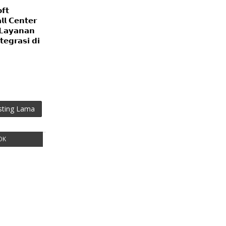
𝗳𝘁
𝗹 𝗖𝗲𝗻𝘁𝗲𝗿
 𝗟𝗮𝘆𝗮𝗻𝗮𝗻
𝘁𝗲𝗴𝗿𝗮𝘀𝗶 𝗱𝗶
sting Lama
OK