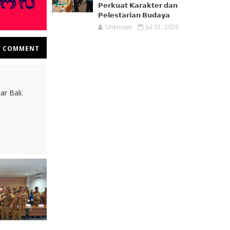
𝗣𝗲𝗿𝗸𝘂𝗮𝘁 𝗞𝗮𝗿𝗮𝗸𝘁𝗲𝗿 𝗱𝗮𝗻
𝗣𝗲𝗹𝗲𝘀𝘁𝗮𝗿𝗶𝗮𝗻 𝗕𝘂𝗱𝗮𝘆𝗮
Unknown
Jul 01, 2026
COMMENT
r Bali.