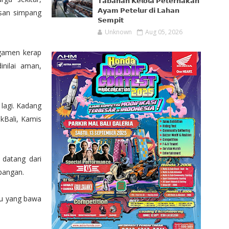
𝗧𝗮𝗯𝗮𝗻𝗮𝗻 𝗞𝗲𝗹𝗼𝗹𝗮 𝗣𝗲𝘁𝗲𝗿𝗻𝗮𝗸𝗮𝗻
𝗔𝘆𝗮𝗺 𝗣𝗲𝘁𝗲𝗹𝘂𝗿 𝗱𝗶 𝗟𝗮𝗵𝗮𝗻
asan simpang
𝗦𝗲𝗺𝗽𝗶𝘁
Unknown
Aug 05, 2026
gamen kerap
inilai aman,
 lagi. Kadang
kBali, Kamis
 datang dari
mpangan.
ibu yang bawa