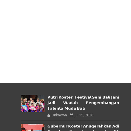
𝗣𝘂𝘁𝗿𝗶 𝗞𝗼𝘀𝘁𝗲𝗿: 𝗙𝗲𝘀𝘁𝗶𝘃𝗮𝗹 𝗦𝗲𝗻𝗶 𝗕𝗮𝗹𝗶 𝗝𝗮𝗻𝗶
𝗝𝗮𝗱𝗶 𝗪𝗮𝗱𝗮𝗵 𝗣𝗲𝗻𝗴𝗲𝗺𝗯𝗮𝗻𝗴𝗮𝗻
𝗧𝗮𝗹𝗲𝗻𝘁𝗮 𝗠𝘂𝗱𝗮 𝗕𝗮𝗹𝗶
Unknown
Jul 15, 2026
𝗚𝘂𝗯𝗲𝗿𝗻𝘂𝗿 𝗞𝗼𝘀𝘁𝗲𝗿 𝗔𝗻𝘂𝗴𝗲𝗿𝗮𝗵𝗸𝗮𝗻 𝗔𝗱𝗶