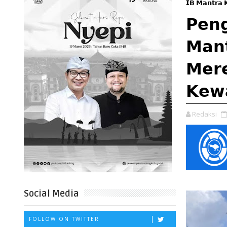
𝗜𝗕 𝗠𝗮𝗻𝘁𝗿𝗮 
𝗣𝗲𝗻
𝗠𝗮𝗻
𝗠𝗲𝗿
𝗞𝗲𝘄
Redaksi
Social Media
FOLLOW ON TWITTER