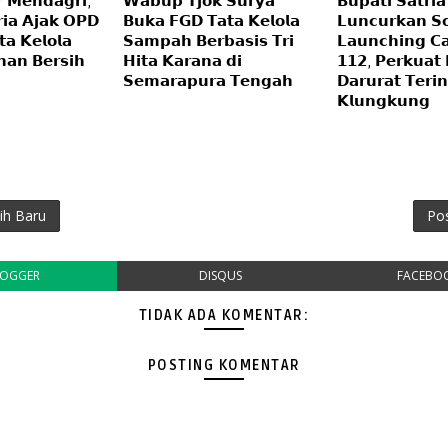
𝗿 𝗠𝗲𝗻𝗱𝗮𝗴𝗿𝗶,
𝗪𝗮𝗯𝘂𝗽 𝗧𝗷𝗼𝗸 𝗦𝘂𝗿𝘆𝗮
𝗕𝘂𝗽𝗮𝘁𝗶 𝗦𝗮𝘁𝗿𝗶𝗮
𝗿𝗶𝗮 𝗔𝗷𝗮𝗸 𝗢𝗣𝗗
𝗕𝘂𝗸𝗮 𝗙𝗚𝗗 𝗧𝗮𝘁𝗮 𝗞𝗲𝗹𝗼𝗹𝗮
𝗟𝘂𝗻𝗰𝘂𝗿𝗸𝗮𝗻 𝗦𝗼
𝗮 𝗞𝗲𝗹𝗼𝗹𝗮
𝗦𝗮𝗺𝗽𝗮𝗵 𝗕𝗲𝗿𝗯𝗮𝘀𝗶𝘀 𝗧𝗿𝗶
𝗟𝗮𝘂𝗻𝗰𝗵𝗶𝗻𝗴 𝗖𝗮
𝗮𝗻 𝗕𝗲𝗿𝘀𝗶𝗵
𝗛𝗶𝘁𝗮 𝗞𝗮𝗿𝗮𝗻𝗮 𝗱𝗶
𝟭𝟭𝟮, 𝗣𝗲𝗿𝗸𝘂𝗮𝘁
𝗦𝗲𝗺𝗮𝗿𝗮𝗽𝘂𝗿𝗮 𝗧𝗲𝗻𝗴𝗮𝗵
𝗗𝗮𝗿𝘂𝗿𝗮𝘁 𝗧𝗲𝗿𝗶𝗻
𝗞𝗹𝘂𝗻𝗴𝗸𝘂𝗻𝗴
ih Baru
Po
LOGGER
DISQUS
FACEBO
TIDAK ADA KOMENTAR:
POSTING KOMENTAR