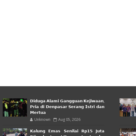
𝗗𝗶𝗱𝘂𝗴𝗮 𝗔𝗹𝗮𝗺𝗶 𝗚𝗮𝗻𝗴𝗴𝘂𝗮𝗻 𝗞𝗲𝗷𝗶𝘄𝗮𝗮𝗻,
𝗣𝗿𝗶𝗮 𝗱𝗶 𝗗𝗲𝗻𝗽𝗮𝘀𝗮𝗿 𝗦𝗲𝗿𝗮𝗻𝗴 𝗜𝘀𝘁𝗿𝗶 𝗱𝗮𝗻
𝗠𝗲𝗿𝘁𝘂𝗮
Unknown
Aug 05, 2026
𝗞𝗮𝗹𝘂𝗻𝗴 𝗘𝗺𝗮𝘀 𝗦𝗲𝗻𝗶𝗹𝗮𝗶 𝗥𝗽𝟭𝟱 𝗝𝘂𝘁𝗮