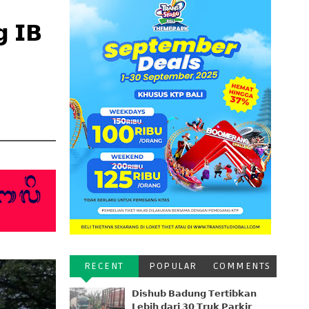
 𝗜𝗕
RECENT
POPULAR
COMMENTS
𝗗𝗶𝘀𝗵𝘂𝗯 𝗕𝗮𝗱𝘂𝗻𝗴 𝗧𝗲𝗿𝘁𝗶𝗯𝗸𝗮𝗻
𝗟𝗲𝗯𝗶𝗵 𝗱𝗮𝗿𝗶 𝟯𝟬 𝗧𝗿𝘂𝗸 𝗣𝗮𝗿𝗸𝗶𝗿