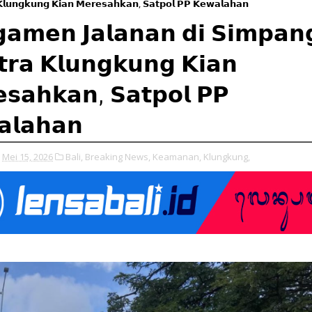
𝗹𝘂𝗻𝗴𝗸𝘂𝗻𝗴 𝗞𝗶𝗮𝗻 𝗠𝗲𝗿𝗲𝘀𝗮𝗵𝗸𝗮𝗻, 𝗦𝗮𝘁𝗽𝗼𝗹 𝗣𝗣 𝗞𝗲𝘄𝗮𝗹𝗮𝗵𝗮𝗻
𝗮𝗺𝗲𝗻 𝗝𝗮𝗹𝗮𝗻𝗮𝗻 𝗱𝗶 𝗦𝗶𝗺𝗽𝗮𝗻
𝗿𝗮 𝗞𝗹𝘂𝗻𝗴𝗸𝘂𝗻𝗴 𝗞𝗶𝗮𝗻
𝘀𝗮𝗵𝗸𝗮𝗻, 𝗦𝗮𝘁𝗽𝗼𝗹 𝗣𝗣
𝗹𝗮𝗵𝗮𝗻
Mei 15, 2026
Bali,
Breaking News,
Keamanan,
Klungkung,