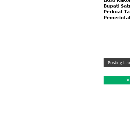
𝗜𝗸𝘂𝘁𝗶 𝗥𝗮𝗸𝗼
𝗕𝘂𝗽𝗮𝘁𝗶 𝗦𝗮𝘁
𝗣𝗲𝗿𝗸𝘂𝗮𝘁 𝗧𝗮
𝗣𝗲𝗺𝗲𝗿𝗶𝗻𝘁𝗮
Posting Leb
B