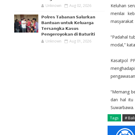
Keluhan ser
Unknown
Aug 02, 2026
menilai ke
𝗣𝗼𝗹𝗿𝗲𝘀 𝗧𝗮𝗯𝗮𝗻𝗮𝗻 𝗦𝗮𝗹𝘂𝗿𝗸𝗮𝗻
masyarakat s
𝗕𝗮𝗻𝘁𝘂𝗮𝗻 𝘂𝗻𝘁𝘂𝗸 𝗞𝗲𝗹𝘂𝗮𝗿𝗴𝗮
𝗧𝗲𝗿𝘀𝗮𝗻𝗴𝗸𝗮 𝗞𝗮𝘀𝘂𝘀
𝗣𝗲𝗻𝗴𝗲𝗿𝗼𝘆𝗼𝗸𝗮𝗻 𝗱𝗶 𝗕𝗮𝘁𝘂𝗿𝗶𝘁𝗶
“Padahal tu
Unknown
Aug 01, 2026
modal,” kata
Kasatpol P
menghadapi
pengawasan a
“Memang bel
dan hal itu
Suwarbawa
Tags
# Bali