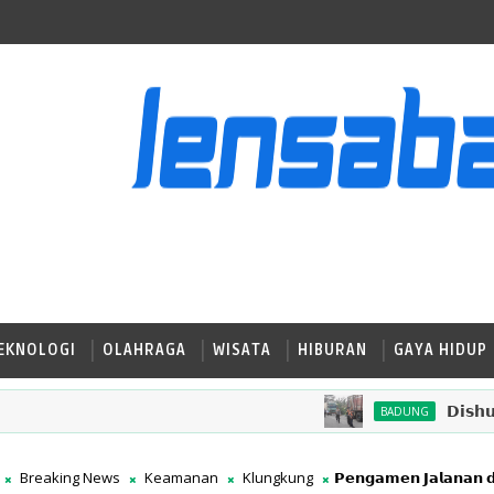
EKNOLOGI
OLAHRAGA
WISATA
HIBURAN
GAYA HIDUP
𝗗𝗶𝘀𝗵𝘂𝗯 𝗕𝗮𝗱𝘂
BADUNG
Breaking News
Keamanan
Klungkung
𝗣𝗲𝗻𝗴𝗮𝗺𝗲𝗻 𝗝𝗮𝗹𝗮𝗻𝗮𝗻 𝗱