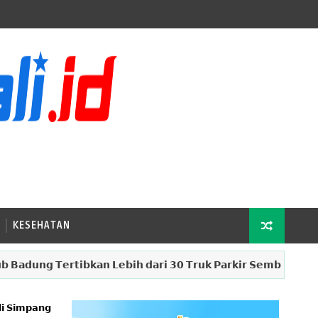
KESEHATAN
𝗴 𝗧𝗲𝗿𝘁𝗶𝗯𝗸𝗮𝗻 𝗟𝗲𝗯𝗶𝗵 𝗱𝗮𝗿𝗶 𝟯𝟬 𝗧𝗿𝘂𝗸 𝗣𝗮𝗿𝗸𝗶𝗿 𝗦𝗲𝗺𝗯𝗮𝗿𝗮𝗻𝗴𝗮𝗻 𝗱𝗶 𝗧
𝗶 𝗦𝗶𝗺𝗽𝗮𝗻𝗴