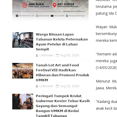
terutama pe
patung Ida 
Wayan Muli
bersembunyi
𝗪𝗮𝗿𝗴𝗮 𝗕𝗶𝗻𝗮𝗮𝗻 𝗟𝗮𝗽𝗮𝘀
𝗧𝗮𝗯𝗮𝗻𝗮𝗻 𝗞𝗲𝗹𝗼𝗹𝗮 𝗣𝗲𝘁𝗲𝗿𝗻𝗮𝗸𝗮𝗻
mereka kemb
𝗔𝘆𝗮𝗺 𝗣𝗲𝘁𝗲𝗹𝘂𝗿 𝗱𝗶 𝗟𝗮𝗵𝗮𝗻
𝗦𝗲𝗺𝗽𝗶𝘁
“Kemarin ada
Unknown
Aug 05, 2026
mereka juga
𝗧𝗮𝗻𝗮𝗵 𝗟𝗼𝘁 𝗔𝗿𝘁 𝗮𝗻𝗱 𝗙𝗼𝗼𝗱
(14/05/2026)
𝗙𝗲𝘀𝘁𝗶𝘃𝗮𝗹 𝗩𝗜𝗜 𝗛𝗮𝗱𝗶𝗿𝗸𝗮𝗻
𝗛𝗶𝗯𝘂𝗿𝗮𝗻 𝗱𝗮𝗻 𝗣𝗿𝗼𝗺𝗼𝘀𝗶 𝗣𝗿𝗼𝗱𝘂𝗸
𝗨𝗠𝗞𝗠
Menurut Mul
Unknown
Aug 03, 2026
Jawa. Mereka
𝗣𝗲𝗿𝗶𝗻𝗴𝗮𝘁𝗶 𝗧𝘂𝗺𝗽𝗲𝗸 𝗞𝗿𝘂𝗹𝘂𝘁,
𝗚𝘂𝗯𝗲𝗿𝗻𝘂𝗿 𝗞𝗼𝘀𝘁𝗲𝗿 𝗧𝗲𝗯𝗮𝗿 𝗞𝗮𝘀𝗶𝗵
“Kadang dua 
𝗦𝗮𝘆𝗮𝗻𝗴 𝗱𝗮𝗻 𝗦𝗲𝗺𝗮𝗻𝗴𝗮𝘁
anak kecil d
𝗕𝗮𝗻𝗴𝘂𝗻 𝗨𝗠𝗞𝗠 𝗱𝗶 𝗞𝗲𝗱𝗮𝗶
𝗧𝗮𝗻𝗴𝗸𝗶𝗹 𝗧𝗮𝗯𝗮𝗻𝗮𝗻