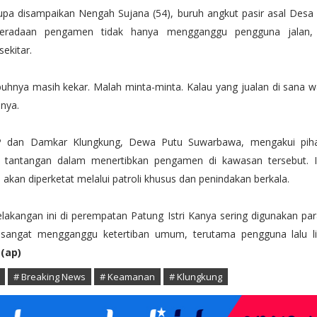
upa disampaikan Nengah Sujana (54), buruh angkut pasir asal Desa
beradaan pengamen tidak hanya mengganggu pengguna jalan, 
ekitar.
buhnya masih kekar. Malah minta-minta. Kalau yang jualan di sana w
nya.
P dan Damkar Klungkung, Dewa Putu Suwarbawa, mengakui pih
 tantangan dalam menertibkan pengamen di kawasan tersebut. 
kan diperketat melalui patroli khusus dan penindakan berkala.
akangan ini di perempatan Patung Istri Kanya sering digunakan p
 sangat mengganggu ketertiban umum, terutama pengguna lalu li
.
(ap)
# Breaking News
# Keamanan
# Klungkung