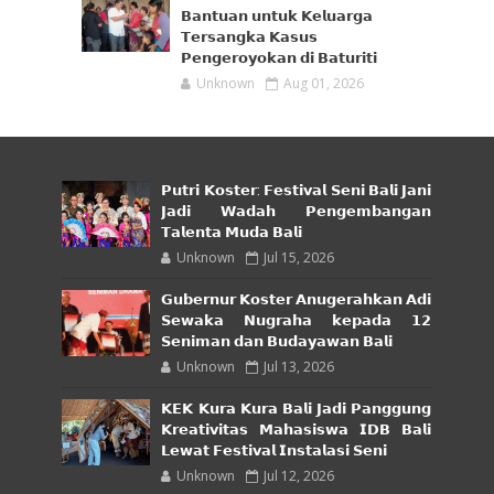
𝗕𝗮𝗻𝘁𝘂𝗮𝗻 𝘂𝗻𝘁𝘂𝗸 𝗞𝗲𝗹𝘂𝗮𝗿𝗴𝗮
𝗧𝗲𝗿𝘀𝗮𝗻𝗴𝗸𝗮 𝗞𝗮𝘀𝘂𝘀
𝗣𝗲𝗻𝗴𝗲𝗿𝗼𝘆𝗼𝗸𝗮𝗻 𝗱𝗶 𝗕𝗮𝘁𝘂𝗿𝗶𝘁𝗶
Unknown
Aug 01, 2026
𝗣𝘂𝘁𝗿𝗶 𝗞𝗼𝘀𝘁𝗲𝗿: 𝗙𝗲𝘀𝘁𝗶𝘃𝗮𝗹 𝗦𝗲𝗻𝗶 𝗕𝗮𝗹𝗶 𝗝𝗮𝗻𝗶
𝗝𝗮𝗱𝗶 𝗪𝗮𝗱𝗮𝗵 𝗣𝗲𝗻𝗴𝗲𝗺𝗯𝗮𝗻𝗴𝗮𝗻
𝗧𝗮𝗹𝗲𝗻𝘁𝗮 𝗠𝘂𝗱𝗮 𝗕𝗮𝗹𝗶
Unknown
Jul 15, 2026
𝗚𝘂𝗯𝗲𝗿𝗻𝘂𝗿 𝗞𝗼𝘀𝘁𝗲𝗿 𝗔𝗻𝘂𝗴𝗲𝗿𝗮𝗵𝗸𝗮𝗻 𝗔𝗱𝗶
𝗦𝗲𝘄𝗮𝗸𝗮 𝗡𝘂𝗴𝗿𝗮𝗵𝗮 𝗸𝗲𝗽𝗮𝗱𝗮 𝟭𝟮
𝗦𝗲𝗻𝗶𝗺𝗮𝗻 𝗱𝗮𝗻 𝗕𝘂𝗱𝗮𝘆𝗮𝘄𝗮𝗻 𝗕𝗮𝗹𝗶
Unknown
Jul 13, 2026
𝗞𝗘𝗞 𝗞𝘂𝗿𝗮 𝗞𝘂𝗿𝗮 𝗕𝗮𝗹𝗶 𝗝𝗮𝗱𝗶 𝗣𝗮𝗻𝗴𝗴𝘂𝗻𝗴
𝗞𝗿𝗲𝗮𝘁𝗶𝘃𝗶𝘁𝗮𝘀 𝗠𝗮𝗵𝗮𝘀𝗶𝘀𝘄𝗮 𝗜𝗗𝗕 𝗕𝗮𝗹𝗶
𝗟𝗲𝘄𝗮𝘁 𝗙𝗲𝘀𝘁𝗶𝘃𝗮𝗹 𝗜𝗻𝘀𝘁𝗮𝗹𝗮𝘀𝗶 𝗦𝗲𝗻𝗶
Unknown
Jul 12, 2026