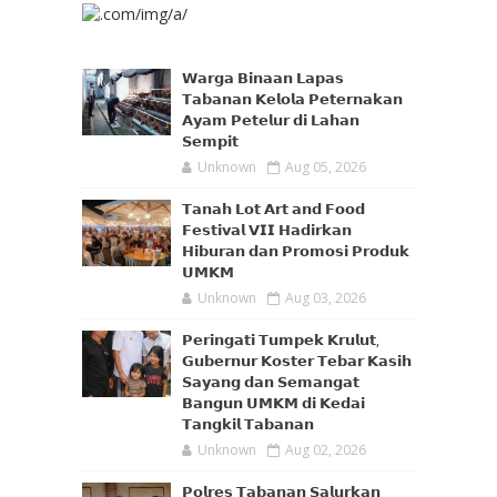
𝗪𝗮𝗿𝗴𝗮 𝗕𝗶𝗻𝗮𝗮𝗻 𝗟𝗮𝗽𝗮𝘀
𝗧𝗮𝗯𝗮𝗻𝗮𝗻 𝗞𝗲𝗹𝗼𝗹𝗮 𝗣𝗲𝘁𝗲𝗿𝗻𝗮𝗸𝗮𝗻
𝗔𝘆𝗮𝗺 𝗣𝗲𝘁𝗲𝗹𝘂𝗿 𝗱𝗶 𝗟𝗮𝗵𝗮𝗻
𝗦𝗲𝗺𝗽𝗶𝘁
Unknown
Aug 05, 2026
𝗧𝗮𝗻𝗮𝗵 𝗟𝗼𝘁 𝗔𝗿𝘁 𝗮𝗻𝗱 𝗙𝗼𝗼𝗱
𝗙𝗲𝘀𝘁𝗶𝘃𝗮𝗹 𝗩𝗜𝗜 𝗛𝗮𝗱𝗶𝗿𝗸𝗮𝗻
𝗛𝗶𝗯𝘂𝗿𝗮𝗻 𝗱𝗮𝗻 𝗣𝗿𝗼𝗺𝗼𝘀𝗶 𝗣𝗿𝗼𝗱𝘂𝗸
𝗨𝗠𝗞𝗠
Unknown
Aug 03, 2026
𝗣𝗲𝗿𝗶𝗻𝗴𝗮𝘁𝗶 𝗧𝘂𝗺𝗽𝗲𝗸 𝗞𝗿𝘂𝗹𝘂𝘁,
𝗚𝘂𝗯𝗲𝗿𝗻𝘂𝗿 𝗞𝗼𝘀𝘁𝗲𝗿 𝗧𝗲𝗯𝗮𝗿 𝗞𝗮𝘀𝗶𝗵
𝗦𝗮𝘆𝗮𝗻𝗴 𝗱𝗮𝗻 𝗦𝗲𝗺𝗮𝗻𝗴𝗮𝘁
𝗕𝗮𝗻𝗴𝘂𝗻 𝗨𝗠𝗞𝗠 𝗱𝗶 𝗞𝗲𝗱𝗮𝗶
𝗧𝗮𝗻𝗴𝗸𝗶𝗹 𝗧𝗮𝗯𝗮𝗻𝗮𝗻
Unknown
Aug 02, 2026
𝗣𝗼𝗹𝗿𝗲𝘀 𝗧𝗮𝗯𝗮𝗻𝗮𝗻 𝗦𝗮𝗹𝘂𝗿𝗸𝗮𝗻