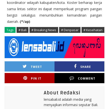
koordinator wilayah kabupaten/kota. Koster berharap kerja
sama lintas sektor ini dapat memperkuat program pangan
bergizi sekaligus menumbuhkan kemandirian pangan
daerah.
(*/ap)
Tags
# Bali
# Breaking News
# Denpasar
# Kesehatan
TWEET
SHARE
PIN IT
COMMENT
About Redaksi
lensabali.id adalah media yang
menyajikan informasi seputar Bali.