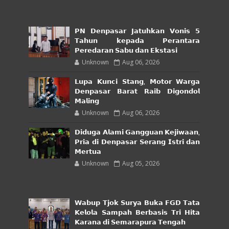
𝗣𝗡 𝗗𝗲𝗻𝗽𝗮𝘀𝗮𝗿 𝗝𝗮𝘁𝘂𝗵𝗸𝗮𝗻 𝗩𝗼𝗻𝗶𝘀 𝟱
𝗧𝗮𝗵𝘂𝗻 𝗸𝗲𝗽𝗮𝗱𝗮 𝗣𝗲𝗿𝗮𝗻𝘁𝗮𝗿𝗮
𝗣𝗲𝗿𝗲𝗱𝗮𝗿𝗮𝗻 𝗦𝗮𝗯𝘂 𝗱𝗮𝗻 𝗘𝗸𝘀𝘁𝗮𝘀𝗶
Unknown
Aug 06, 2026
𝗟𝘂𝗽𝗮 𝗞𝘂𝗻𝗰𝗶 𝗦𝘁𝗮𝗻𝗴, 𝗠𝗼𝘁𝗼𝗿 𝗪𝗮𝗿𝗴𝗮
𝗗𝗲𝗻𝗽𝗮𝘀𝗮𝗿 𝗕𝗮𝗿𝗮𝘁 𝗥𝗮𝗶𝗯 𝗗𝗶𝗴𝗼𝗻𝗱𝗼𝗹
𝗠𝗮𝗹𝗶𝗻𝗴
Unknown
Aug 06, 2026
𝗗𝗶𝗱𝘂𝗴𝗮 𝗔𝗹𝗮𝗺𝗶 𝗚𝗮𝗻𝗴𝗴𝘂𝗮𝗻 𝗞𝗲𝗷𝗶𝘄𝗮𝗮𝗻,
𝗣𝗿𝗶𝗮 𝗱𝗶 𝗗𝗲𝗻𝗽𝗮𝘀𝗮𝗿 𝗦𝗲𝗿𝗮𝗻𝗴 𝗜𝘀𝘁𝗿𝗶 𝗱𝗮𝗻
𝗠𝗲𝗿𝘁𝘂𝗮
Unknown
Aug 05, 2026
𝗪𝗮𝗯𝘂𝗽 𝗧𝗷𝗼𝗸 𝗦𝘂𝗿𝘆𝗮 𝗕𝘂𝗸𝗮 𝗙𝗚𝗗 𝗧𝗮𝘁𝗮
𝗞𝗲𝗹𝗼𝗹𝗮 𝗦𝗮𝗺𝗽𝗮𝗵 𝗕𝗲𝗿𝗯𝗮𝘀𝗶𝘀 𝗧𝗿𝗶 𝗛𝗶𝘁𝗮
𝗞𝗮𝗿𝗮𝗻𝗮 𝗱𝗶 𝗦𝗲𝗺𝗮𝗿𝗮𝗽𝘂𝗿𝗮 𝗧𝗲𝗻𝗴𝗮𝗵