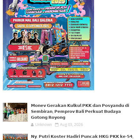
𝗠𝗼𝗻𝗲𝘃 𝗚𝗲𝗿𝗮𝗸𝗮𝗻 𝗞𝘂𝗹𝗸𝘂𝗹 𝗣𝗞𝗞 𝗱𝗮𝗻 𝗣𝗼𝘀𝘆𝗮𝗻𝗱𝘂 𝗱𝗶
𝗦𝗲𝗺𝗯𝗶𝗿𝗮𝗻, 𝗣𝗲𝗺𝗽𝗿𝗼𝘃 𝗕𝗮𝗹𝗶 𝗣𝗲𝗿𝗸𝘂𝗮𝘁 𝗕𝘂𝗱𝗮𝘆𝗮
𝗚𝗼𝘁𝗼𝗻𝗴 𝗥𝗼𝘆𝗼𝗻𝗴
Unknown
Aug 03, 2026
𝗡𝘆. 𝗣𝘂𝘁𝗿𝗶 𝗞𝗼𝘀𝘁𝗲𝗿 𝗛𝗮𝗱𝗶𝗿𝗶 𝗣𝘂𝗻𝗰𝗮𝗸 𝗛𝗞𝗚 𝗣𝗞𝗞 𝗸𝗲-𝟱𝟰,