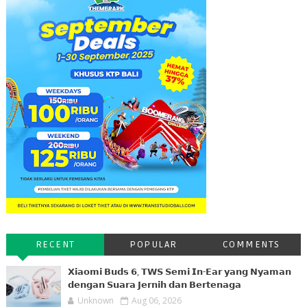
RECENT
POPULAR
COMMENTS
𝗫𝗶𝗮𝗼𝗺𝗶 𝗕𝘂𝗱𝘀 𝟲, 𝗧𝗪𝗦 𝗦𝗲𝗺𝗶 𝗜𝗻-𝗘𝗮𝗿 𝘆𝗮𝗻𝗴 𝗡𝘆𝗮𝗺𝗮𝗻
𝗱𝗲𝗻𝗴𝗮𝗻 𝗦𝘂𝗮𝗿𝗮 𝗝𝗲𝗿𝗻𝗶𝗵 𝗱𝗮𝗻 𝗕𝗲𝗿𝘁𝗲𝗻𝗮𝗴𝗮
Unknown
Aug 06, 2026