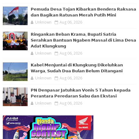
𝗣𝗲𝗺𝘂𝗱𝗮 𝗗𝗲𝘀𝗮 𝗧𝗼𝗷𝗮𝗻 𝗞𝗶𝗯𝗮𝗿𝗸𝗮𝗻 𝗕𝗲𝗻𝗱𝗲𝗿𝗮 𝗥𝗮𝗸𝘀𝗮𝘀𝗮
𝗱𝗮𝗻 𝗕𝗮𝗴𝗶𝗸𝗮𝗻 𝗥𝗮𝘁𝘂𝘀𝗮𝗻 𝗠𝗲𝗿𝗮𝗵 𝗣𝘂𝘁𝗶𝗵 𝗠𝗶𝗻𝗶
Unknown
Aug 06, 2026
𝗥𝗶𝗻𝗴𝗮𝗻𝗸𝗮𝗻 𝗕𝗲𝗯𝗮𝗻 𝗞𝗿𝗮𝗺𝗮, 𝗕𝘂𝗽𝗮𝘁𝗶 𝗦𝗮𝘁𝗿𝗶𝗮
𝗦𝗲𝗿𝗮𝗵𝗸𝗮𝗻 𝗕𝗮𝗻𝘁𝘂𝗮𝗻 𝗡𝗴𝗮𝗯𝗲𝗻 𝗠𝗮𝘀𝘀𝗮𝗹 𝗱𝗶 𝗟𝗶𝗺𝗮 𝗗𝗲𝘀𝗮
𝗔𝗱𝗮𝘁 𝗞𝗹𝘂𝗻𝗴𝗸𝘂𝗻𝗴
Unknown
Aug 06, 2026
𝗞𝗮𝗯𝗲𝗹 𝗠𝗲𝗻𝗷𝘂𝗻𝘁𝗮𝗶 𝗱𝗶 𝗞𝗹𝘂𝗻𝗴𝗸𝘂𝗻𝗴 𝗗𝗶𝗸𝗲𝗹𝘂𝗵𝗸𝗮𝗻
𝗪𝗮𝗿𝗴𝗮, 𝗦𝘂𝗱𝗮𝗵 𝗗𝘂𝗮 𝗕𝘂𝗹𝗮𝗻 𝗕𝗲𝗹𝘂𝗺 𝗗𝗶𝘁𝗮𝗻𝗴𝗮𝗻𝗶
Unknown
Aug 06, 2026
𝗣𝗡 𝗗𝗲𝗻𝗽𝗮𝘀𝗮𝗿 𝗝𝗮𝘁𝘂𝗵𝗸𝗮𝗻 𝗩𝗼𝗻𝗶𝘀 𝟱 𝗧𝗮𝗵𝘂𝗻 𝗸𝗲𝗽𝗮𝗱𝗮
𝗣𝗲𝗿𝗮𝗻𝘁𝗮𝗿𝗮 𝗣𝗲𝗿𝗲𝗱𝗮𝗿𝗮𝗻 𝗦𝗮𝗯𝘂 𝗱𝗮𝗻 𝗘𝗸𝘀𝘁𝗮𝘀𝗶
Unknown
Aug 06, 2026