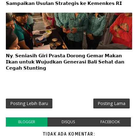
𝗦𝗮𝗺𝗽𝗮𝗶𝗸𝗮𝗻 𝗨𝘀𝘂𝗹𝗮𝗻 𝗦𝘁𝗿𝗮𝘁𝗲𝗴𝗶𝘀 𝗸𝗲 𝗞𝗲𝗺𝗲𝗻𝗸𝗲𝘀 𝗥𝗜
𝗡𝘆. 𝗦𝗲𝗻𝗶𝗮𝘀𝗶𝗵 𝗚𝗶𝗿𝗶 𝗣𝗿𝗮𝘀𝘁𝗮 𝗗𝗼𝗿𝗼𝗻𝗴 𝗚𝗲𝗺𝗮𝗿 𝗠𝗮𝗸𝗮𝗻
𝗜𝗸𝗮𝗻 𝘂𝗻𝘁𝘂𝗸 𝗪𝘂𝗷𝘂𝗱𝗸𝗮𝗻 𝗚𝗲𝗻𝗲𝗿𝗮𝘀𝗶 𝗕𝗮𝗹𝗶 𝗦𝗲𝗵𝗮𝘁 𝗱𝗮𝗻
𝗖𝗲𝗴𝗮𝗵 𝗦𝘁𝘂𝗻𝘁𝗶𝗻𝗴
Posting Lebih Baru
Posting Lama
BLOGGER
DISQUS
FACEBOOK
TIDAK ADA KOMENTAR: