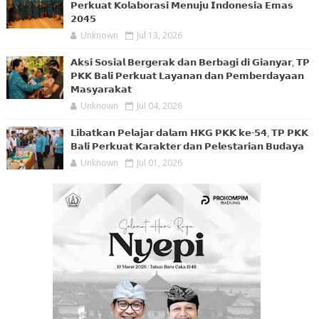
𝗣𝗲𝗿𝗸𝘂𝗮𝘁 𝗞𝗼𝗹𝗮𝗯𝗼𝗿𝗮𝘀𝗶 𝗠𝗲𝗻𝘂𝗷𝘂 𝗜𝗻𝗱𝗼𝗻𝗲𝘀𝗶𝗮 𝗘𝗺𝗮𝘀
𝟮𝟬𝟰𝟱
Unknown
Jul 13, 2026
𝗔𝗸𝘀𝗶 𝗦𝗼𝘀𝗶𝗮𝗹 𝗕𝗲𝗿𝗴𝗲𝗿𝗮𝗸 𝗱𝗮𝗻 𝗕𝗲𝗿𝗯𝗮𝗴𝗶 𝗱𝗶 𝗚𝗶𝗮𝗻𝘆𝗮𝗿, 𝗧𝗣
𝗣𝗞𝗞 𝗕𝗮𝗹𝗶 𝗣𝗲𝗿𝗸𝘂𝗮𝘁 𝗟𝗮𝘆𝗮𝗻𝗮𝗻 𝗱𝗮𝗻 𝗣𝗲𝗺𝗯𝗲𝗿𝗱𝗮𝘆𝗮𝗮𝗻
𝗠𝗮𝘀𝘆𝗮𝗿𝗮𝗸𝗮𝘁
Unknown
Jul 04, 2026
𝗟𝗶𝗯𝗮𝘁𝗸𝗮𝗻 𝗣𝗲𝗹𝗮𝗷𝗮𝗿 𝗱𝗮𝗹𝗮𝗺 𝗛𝗞𝗚 𝗣𝗞𝗞 𝗸𝗲-𝟱𝟰, 𝗧𝗣 𝗣𝗞𝗞
𝗕𝗮𝗹𝗶 𝗣𝗲𝗿𝗸𝘂𝗮𝘁 𝗞𝗮𝗿𝗮𝗸𝘁𝗲𝗿 𝗱𝗮𝗻 𝗣𝗲𝗹𝗲𝘀𝘁𝗮𝗿𝗶𝗮𝗻 𝗕𝘂𝗱𝗮𝘆𝗮
Unknown
Jul 01, 2026