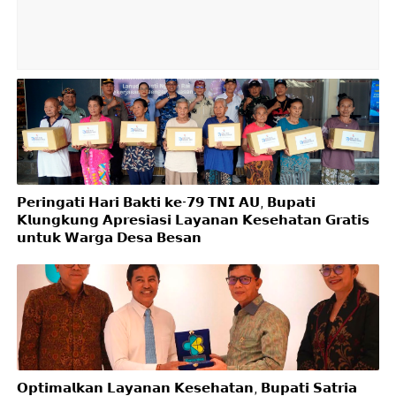
𝗣𝗲𝗿𝗶𝗻𝗴𝗮𝘁𝗶 𝗛𝗮𝗿𝗶 𝗕𝗮𝗸𝘁𝗶 𝗸𝗲-𝟳𝟵 𝗧𝗡𝗜 𝗔𝗨, 𝗕𝘂𝗽𝗮𝘁𝗶
𝗞𝗹𝘂𝗻𝗴𝗸𝘂𝗻𝗴 𝗔𝗽𝗿𝗲𝘀𝗶𝗮𝘀𝗶 𝗟𝗮𝘆𝗮𝗻𝗮𝗻 𝗞𝗲𝘀𝗲𝗵𝗮𝘁𝗮𝗻 𝗚𝗿𝗮𝘁𝗶𝘀
𝘂𝗻𝘁𝘂𝗸 𝗪𝗮𝗿𝗴𝗮 𝗗𝗲𝘀𝗮 𝗕𝗲𝘀𝗮𝗻
𝗢𝗽𝘁𝗶𝗺𝗮𝗹𝗸𝗮𝗻 𝗟𝗮𝘆𝗮𝗻𝗮𝗻 𝗞𝗲𝘀𝗲𝗵𝗮𝘁𝗮𝗻, 𝗕𝘂𝗽𝗮𝘁𝗶 𝗦𝗮𝘁𝗿𝗶𝗮