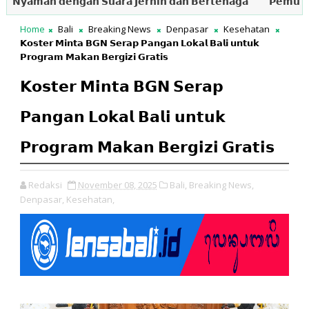
𝗺𝗮𝗻 𝗱𝗲𝗻𝗴𝗮𝗻 𝗦𝘂𝗮𝗿𝗮 𝗝𝗲𝗿𝗻𝗶𝗵 𝗱𝗮𝗻 𝗕𝗲𝗿𝘁𝗲𝗻𝗮𝗴𝗮
𝗣𝗲𝗺𝘂𝗱𝗮 𝗗𝗲𝘀𝗮 
Home
Bali
Breaking News
Denpasar
Kesehatan
𝗞𝗼𝘀𝘁𝗲𝗿 𝗠𝗶𝗻𝘁𝗮 𝗕𝗚𝗡 𝗦𝗲𝗿𝗮𝗽 𝗣𝗮𝗻𝗴𝗮𝗻 𝗟𝗼𝗸𝗮𝗹 𝗕𝗮𝗹𝗶 𝘂𝗻𝘁𝘂𝗸
𝗣𝗿𝗼𝗴𝗿𝗮𝗺 𝗠𝗮𝗸𝗮𝗻 𝗕𝗲𝗿𝗴𝗶𝘇𝗶 𝗚𝗿𝗮𝘁𝗶𝘀
𝗞𝗼𝘀𝘁𝗲𝗿 𝗠𝗶𝗻𝘁𝗮 𝗕𝗚𝗡 𝗦𝗲𝗿𝗮𝗽
𝗣𝗮𝗻𝗴𝗮𝗻 𝗟𝗼𝗸𝗮𝗹 𝗕𝗮𝗹𝗶 𝘂𝗻𝘁𝘂𝗸
𝗣𝗿𝗼𝗴𝗿𝗮𝗺 𝗠𝗮𝗸𝗮𝗻 𝗕𝗲𝗿𝗴𝗶𝘇𝗶 𝗚𝗿𝗮𝘁𝗶𝘀
Redaksi
November 08, 2025
Bali,
Breaking News,
Denpasar,
Kesehatan,