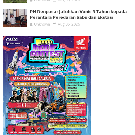
𝗣𝗡 𝗗𝗲𝗻𝗽𝗮𝘀𝗮𝗿 𝗝𝗮𝘁𝘂𝗵𝗸𝗮𝗻 𝗩𝗼𝗻𝗶𝘀 𝟱 𝗧𝗮𝗵𝘂𝗻 𝗸𝗲𝗽𝗮𝗱𝗮
𝗣𝗲𝗿𝗮𝗻𝘁𝗮𝗿𝗮 𝗣𝗲𝗿𝗲𝗱𝗮𝗿𝗮𝗻 𝗦𝗮𝗯𝘂 𝗱𝗮𝗻 𝗘𝗸𝘀𝘁𝗮𝘀𝗶
Unknown
Aug 06, 2026