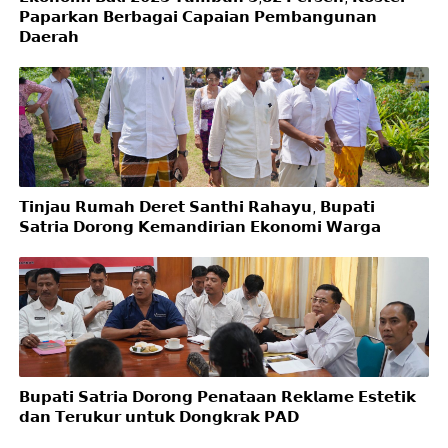
𝗣𝗮𝗽𝗮𝗿𝗸𝗮𝗻 𝗕𝗲𝗿𝗯𝗮𝗴𝗮𝗶 𝗖𝗮𝗽𝗮𝗶𝗮𝗻 𝗣𝗲𝗺𝗯𝗮𝗻𝗴𝘂𝗻𝗮𝗻
𝗗𝗮𝗲𝗿𝗮𝗵
𝗧𝗶𝗻𝗷𝗮𝘂 𝗥𝘂𝗺𝗮𝗵 𝗗𝗲𝗿𝗲𝘁 𝗦𝗮𝗻𝘁𝗵𝗶 𝗥𝗮𝗵𝗮𝘆𝘂, 𝗕𝘂𝗽𝗮𝘁𝗶
𝗦𝗮𝘁𝗿𝗶𝗮 𝗗𝗼𝗿𝗼𝗻𝗴 𝗞𝗲𝗺𝗮𝗻𝗱𝗶𝗿𝗶𝗮𝗻 𝗘𝗸𝗼𝗻𝗼𝗺𝗶 𝗪𝗮𝗿𝗴𝗮
𝗕𝘂𝗽𝗮𝘁𝗶 𝗦𝗮𝘁𝗿𝗶𝗮 𝗗𝗼𝗿𝗼𝗻𝗴 𝗣𝗲𝗻𝗮𝘁𝗮𝗮𝗻 𝗥𝗲𝗸𝗹𝗮𝗺𝗲 𝗘𝘀𝘁𝗲𝘁𝗶𝗸
𝗱𝗮𝗻 𝗧𝗲𝗿𝘂𝗸𝘂𝗿 𝘂𝗻𝘁𝘂𝗸 𝗗𝗼𝗻𝗴𝗸𝗿𝗮𝗸 𝗣𝗔𝗗