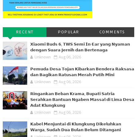
RECENT
POPULAR
COMMENTS
𝗫𝗶𝗮𝗼𝗺𝗶 𝗕𝘂𝗱𝘀 𝟲, 𝗧𝗪𝗦 𝗦𝗲𝗺𝗶 𝗜𝗻-𝗘𝗮𝗿 𝘆𝗮𝗻𝗴 𝗡𝘆𝗮𝗺𝗮𝗻
𝗱𝗲𝗻𝗴𝗮𝗻 𝗦𝘂𝗮𝗿𝗮 𝗝𝗲𝗿𝗻𝗶𝗵 𝗱𝗮𝗻 𝗕𝗲𝗿𝘁𝗲𝗻𝗮𝗴𝗮
Unknown
Aug 06, 2026
𝗣𝗲𝗺𝘂𝗱𝗮 𝗗𝗲𝘀𝗮 𝗧𝗼𝗷𝗮𝗻 𝗞𝗶𝗯𝗮𝗿𝗸𝗮𝗻 𝗕𝗲𝗻𝗱𝗲𝗿𝗮 𝗥𝗮𝗸𝘀𝗮𝘀𝗮
𝗱𝗮𝗻 𝗕𝗮𝗴𝗶𝗸𝗮𝗻 𝗥𝗮𝘁𝘂𝘀𝗮𝗻 𝗠𝗲𝗿𝗮𝗵 𝗣𝘂𝘁𝗶𝗵 𝗠𝗶𝗻𝗶
Unknown
Aug 06, 2026
𝗥𝗶𝗻𝗴𝗮𝗻𝗸𝗮𝗻 𝗕𝗲𝗯𝗮𝗻 𝗞𝗿𝗮𝗺𝗮, 𝗕𝘂𝗽𝗮𝘁𝗶 𝗦𝗮𝘁𝗿𝗶𝗮
𝗦𝗲𝗿𝗮𝗵𝗸𝗮𝗻 𝗕𝗮𝗻𝘁𝘂𝗮𝗻 𝗡𝗴𝗮𝗯𝗲𝗻 𝗠𝗮𝘀𝘀𝗮𝗹 𝗱𝗶 𝗟𝗶𝗺𝗮 𝗗𝗲𝘀𝗮
𝗔𝗱𝗮𝘁 𝗞𝗹𝘂𝗻𝗴𝗸𝘂𝗻𝗴
Unknown
Aug 06, 2026
𝗞𝗮𝗯𝗲𝗹 𝗠𝗲𝗻𝗷𝘂𝗻𝘁𝗮𝗶 𝗱𝗶 𝗞𝗹𝘂𝗻𝗴𝗸𝘂𝗻𝗴 𝗗𝗶𝗸𝗲𝗹𝘂𝗵𝗸𝗮𝗻
𝗪𝗮𝗿𝗴𝗮, 𝗦𝘂𝗱𝗮𝗵 𝗗𝘂𝗮 𝗕𝘂𝗹𝗮𝗻 𝗕𝗲𝗹𝘂𝗺 𝗗𝗶𝘁𝗮𝗻𝗴𝗮𝗻𝗶
Unknown
Aug 06, 2026