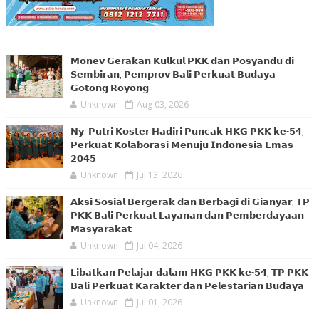
𝗠𝗼𝗻𝗲𝘃 𝗚𝗲𝗿𝗮𝗸𝗮𝗻 𝗞𝘂𝗹𝗸𝘂𝗹 𝗣𝗞𝗞 𝗱𝗮𝗻 𝗣𝗼𝘀𝘆𝗮𝗻𝗱𝘂 𝗱𝗶
𝗦𝗲𝗺𝗯𝗶𝗿𝗮𝗻, 𝗣𝗲𝗺𝗽𝗿𝗼𝘃 𝗕𝗮𝗹𝗶 𝗣𝗲𝗿𝗸𝘂𝗮𝘁 𝗕𝘂𝗱𝗮𝘆𝗮
𝗚𝗼𝘁𝗼𝗻𝗴 𝗥𝗼𝘆𝗼𝗻𝗴
Unknown
Aug 03, 2026
𝗡𝘆. 𝗣𝘂𝘁𝗿𝗶 𝗞𝗼𝘀𝘁𝗲𝗿 𝗛𝗮𝗱𝗶𝗿𝗶 𝗣𝘂𝗻𝗰𝗮𝗸 𝗛𝗞𝗚 𝗣𝗞𝗞 𝗸𝗲-𝟱𝟰,
𝗣𝗲𝗿𝗸𝘂𝗮𝘁 𝗞𝗼𝗹𝗮𝗯𝗼𝗿𝗮𝘀𝗶 𝗠𝗲𝗻𝘂𝗷𝘂 𝗜𝗻𝗱𝗼𝗻𝗲𝘀𝗶𝗮 𝗘𝗺𝗮𝘀
𝟮𝟬𝟰𝟱
Unknown
Jul 13, 2026
𝗔𝗸𝘀𝗶 𝗦𝗼𝘀𝗶𝗮𝗹 𝗕𝗲𝗿𝗴𝗲𝗿𝗮𝗸 𝗱𝗮𝗻 𝗕𝗲𝗿𝗯𝗮𝗴𝗶 𝗱𝗶 𝗚𝗶𝗮𝗻𝘆𝗮𝗿, 𝗧𝗣
𝗣𝗞𝗞 𝗕𝗮𝗹𝗶 𝗣𝗲𝗿𝗸𝘂𝗮𝘁 𝗟𝗮𝘆𝗮𝗻𝗮𝗻 𝗱𝗮𝗻 𝗣𝗲𝗺𝗯𝗲𝗿𝗱𝗮𝘆𝗮𝗮𝗻
𝗠𝗮𝘀𝘆𝗮𝗿𝗮𝗸𝗮𝘁
Unknown
Jul 04, 2026
𝗟𝗶𝗯𝗮𝘁𝗸𝗮𝗻 𝗣𝗲𝗹𝗮𝗷𝗮𝗿 𝗱𝗮𝗹𝗮𝗺 𝗛𝗞𝗚 𝗣𝗞𝗞 𝗸𝗲-𝟱𝟰, 𝗧𝗣 𝗣𝗞𝗞
𝗕𝗮𝗹𝗶 𝗣𝗲𝗿𝗸𝘂𝗮𝘁 𝗞𝗮𝗿𝗮𝗸𝘁𝗲𝗿 𝗱𝗮𝗻 𝗣𝗲𝗹𝗲𝘀𝘁𝗮𝗿𝗶𝗮𝗻 𝗕𝘂𝗱𝗮𝘆𝗮
Unknown
Jul 01, 2026