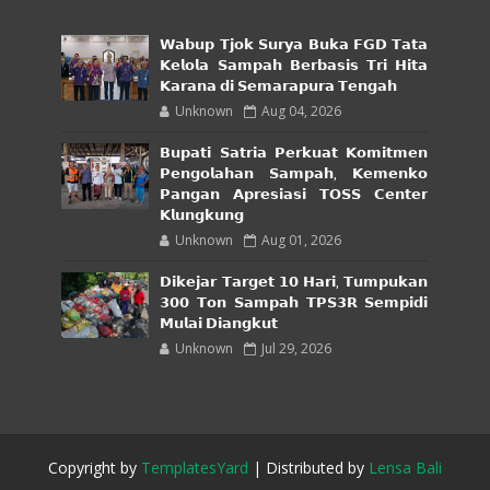
𝗪𝗮𝗯𝘂𝗽 𝗧𝗷𝗼𝗸 𝗦𝘂𝗿𝘆𝗮 𝗕𝘂𝗸𝗮 𝗙𝗚𝗗 𝗧𝗮𝘁𝗮
𝗞𝗲𝗹𝗼𝗹𝗮 𝗦𝗮𝗺𝗽𝗮𝗵 𝗕𝗲𝗿𝗯𝗮𝘀𝗶𝘀 𝗧𝗿𝗶 𝗛𝗶𝘁𝗮
𝗞𝗮𝗿𝗮𝗻𝗮 𝗱𝗶 𝗦𝗲𝗺𝗮𝗿𝗮𝗽𝘂𝗿𝗮 𝗧𝗲𝗻𝗴𝗮𝗵
Unknown
Aug 04, 2026
𝗕𝘂𝗽𝗮𝘁𝗶 𝗦𝗮𝘁𝗿𝗶𝗮 𝗣𝗲𝗿𝗸𝘂𝗮𝘁 𝗞𝗼𝗺𝗶𝘁𝗺𝗲𝗻
𝗣𝗲𝗻𝗴𝗼𝗹𝗮𝗵𝗮𝗻 𝗦𝗮𝗺𝗽𝗮𝗵, 𝗞𝗲𝗺𝗲𝗻𝗸𝗼
𝗣𝗮𝗻𝗴𝗮𝗻 𝗔𝗽𝗿𝗲𝘀𝗶𝗮𝘀𝗶 𝗧𝗢𝗦𝗦 𝗖𝗲𝗻𝘁𝗲𝗿
𝗞𝗹𝘂𝗻𝗴𝗸𝘂𝗻𝗴
Unknown
Aug 01, 2026
𝗗𝗶𝗸𝗲𝗷𝗮𝗿 𝗧𝗮𝗿𝗴𝗲𝘁 𝟭𝟬 𝗛𝗮𝗿𝗶, 𝗧𝘂𝗺𝗽𝘂𝗸𝗮𝗻
𝟯𝟬𝟬 𝗧𝗼𝗻 𝗦𝗮𝗺𝗽𝗮𝗵 𝗧𝗣𝗦𝟯𝗥 𝗦𝗲𝗺𝗽𝗶𝗱𝗶
𝗠𝘂𝗹𝗮𝗶 𝗗𝗶𝗮𝗻𝗴𝗸𝘂𝘁
Unknown
Jul 29, 2026
Copyright by
TemplatesYard
| Distributed by
Lensa Bali