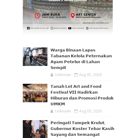
𝗪𝗮𝗿𝗴𝗮 𝗕𝗶𝗻𝗮𝗮𝗻 𝗟𝗮𝗽𝗮𝘀
𝗧𝗮𝗯𝗮𝗻𝗮𝗻 𝗞𝗲𝗹𝗼𝗹𝗮 𝗣𝗲𝘁𝗲𝗿𝗻𝗮𝗸𝗮𝗻
𝗔𝘆𝗮𝗺 𝗣𝗲𝘁𝗲𝗹𝘂𝗿 𝗱𝗶 𝗟𝗮𝗵𝗮𝗻
𝗦𝗲𝗺𝗽𝗶𝘁
Unknown
Aug 05, 2026
𝗧𝗮𝗻𝗮𝗵 𝗟𝗼𝘁 𝗔𝗿𝘁 𝗮𝗻𝗱 𝗙𝗼𝗼𝗱
𝗙𝗲𝘀𝘁𝗶𝘃𝗮𝗹 𝗩𝗜𝗜 𝗛𝗮𝗱𝗶𝗿𝗸𝗮𝗻
𝗛𝗶𝗯𝘂𝗿𝗮𝗻 𝗱𝗮𝗻 𝗣𝗿𝗼𝗺𝗼𝘀𝗶 𝗣𝗿𝗼𝗱𝘂𝗸
𝗨𝗠𝗞𝗠
Unknown
Aug 03, 2026
𝗣𝗲𝗿𝗶𝗻𝗴𝗮𝘁𝗶 𝗧𝘂𝗺𝗽𝗲𝗸 𝗞𝗿𝘂𝗹𝘂𝘁,
𝗚𝘂𝗯𝗲𝗿𝗻𝘂𝗿 𝗞𝗼𝘀𝘁𝗲𝗿 𝗧𝗲𝗯𝗮𝗿 𝗞𝗮𝘀𝗶𝗵
𝗦𝗮𝘆𝗮𝗻𝗴 𝗱𝗮𝗻 𝗦𝗲𝗺𝗮𝗻𝗴𝗮𝘁