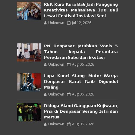
𝗞𝗘𝗞 𝗞𝘂𝗿𝗮 𝗞𝘂𝗿𝗮 𝗕𝗮𝗹𝗶 𝗝𝗮𝗱𝗶 𝗣𝗮𝗻𝗴𝗴𝘂𝗻𝗴
𝗞𝗿𝗲𝗮𝘁𝗶𝘃𝗶𝘁𝗮𝘀 𝗠𝗮𝗵𝗮𝘀𝗶𝘀𝘄𝗮 𝗜𝗗𝗕 𝗕𝗮𝗹𝗶
𝗟𝗲𝘄𝗮𝘁 𝗙𝗲𝘀𝘁𝗶𝘃𝗮𝗹 𝗜𝗻𝘀𝘁𝗮𝗹𝗮𝘀𝗶 𝗦𝗲𝗻𝗶
Unknown
Jul 12, 2026
𝗣𝗡 𝗗𝗲𝗻𝗽𝗮𝘀𝗮𝗿 𝗝𝗮𝘁𝘂𝗵𝗸𝗮𝗻 𝗩𝗼𝗻𝗶𝘀 𝟱
𝗧𝗮𝗵𝘂𝗻 𝗸𝗲𝗽𝗮𝗱𝗮 𝗣𝗲𝗿𝗮𝗻𝘁𝗮𝗿𝗮
𝗣𝗲𝗿𝗲𝗱𝗮𝗿𝗮𝗻 𝗦𝗮𝗯𝘂 𝗱𝗮𝗻 𝗘𝗸𝘀𝘁𝗮𝘀𝗶
Unknown
Aug 06, 2026
𝗟𝘂𝗽𝗮 𝗞𝘂𝗻𝗰𝗶 𝗦𝘁𝗮𝗻𝗴, 𝗠𝗼𝘁𝗼𝗿 𝗪𝗮𝗿𝗴𝗮
𝗗𝗲𝗻𝗽𝗮𝘀𝗮𝗿 𝗕𝗮𝗿𝗮𝘁 𝗥𝗮𝗶𝗯 𝗗𝗶𝗴𝗼𝗻𝗱𝗼𝗹
𝗠𝗮𝗹𝗶𝗻𝗴
Unknown
Aug 06, 2026
𝗗𝗶𝗱𝘂𝗴𝗮 𝗔𝗹𝗮𝗺𝗶 𝗚𝗮𝗻𝗴𝗴𝘂𝗮𝗻 𝗞𝗲𝗷𝗶𝘄𝗮𝗮𝗻,
𝗣𝗿𝗶𝗮 𝗱𝗶 𝗗𝗲𝗻𝗽𝗮𝘀𝗮𝗿 𝗦𝗲𝗿𝗮𝗻𝗴 𝗜𝘀𝘁𝗿𝗶 𝗱𝗮𝗻
𝗠𝗲𝗿𝘁𝘂𝗮
Unknown
Aug 05, 2026