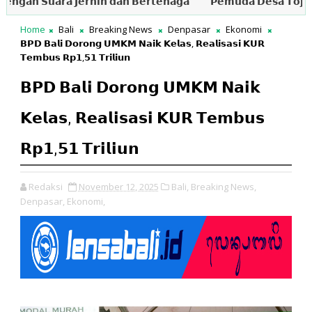
𝘂𝗮𝗿𝗮 𝗝𝗲𝗿𝗻𝗶𝗵 𝗱𝗮𝗻 𝗕𝗲𝗿𝘁𝗲𝗻𝗮𝗴𝗮
𝗣𝗲𝗺𝘂𝗱𝗮 𝗗𝗲𝘀𝗮 𝗧𝗼𝗷𝗮𝗻 𝗞𝗶𝗯𝗮𝗿
Home
Bali
Breaking News
Denpasar
Ekonomi
𝗕𝗣𝗗 𝗕𝗮𝗹𝗶 𝗗𝗼𝗿𝗼𝗻𝗴 𝗨𝗠𝗞𝗠 𝗡𝗮𝗶𝗸 𝗞𝗲𝗹𝗮𝘀, 𝗥𝗲𝗮𝗹𝗶𝘀𝗮𝘀𝗶 𝗞𝗨𝗥
𝗧𝗲𝗺𝗯𝘂𝘀 𝗥𝗽𝟭,𝟱𝟭 𝗧𝗿𝗶𝗹𝗶𝘂𝗻
𝗕𝗣𝗗 𝗕𝗮𝗹𝗶 𝗗𝗼𝗿𝗼𝗻𝗴 𝗨𝗠𝗞𝗠 𝗡𝗮𝗶𝗸
𝗞𝗲𝗹𝗮𝘀, 𝗥𝗲𝗮𝗹𝗶𝘀𝗮𝘀𝗶 𝗞𝗨𝗥 𝗧𝗲𝗺𝗯𝘂𝘀
𝗥𝗽𝟭,𝟱𝟭 𝗧𝗿𝗶𝗹𝗶𝘂𝗻
Redaksi
November 12, 2025
Bali,
Breaking News,
Denpasar,
Ekonomi,