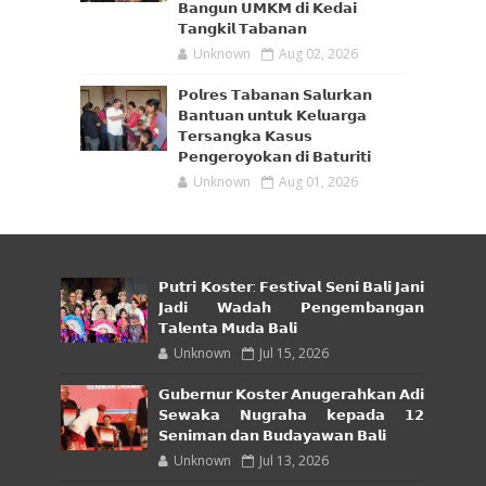
𝗕𝗮𝗻𝗴𝘂𝗻 𝗨𝗠𝗞𝗠 𝗱𝗶 𝗞𝗲𝗱𝗮𝗶
𝗧𝗮𝗻𝗴𝗸𝗶𝗹 𝗧𝗮𝗯𝗮𝗻𝗮𝗻
Unknown
Aug 02, 2026
𝗣𝗼𝗹𝗿𝗲𝘀 𝗧𝗮𝗯𝗮𝗻𝗮𝗻 𝗦𝗮𝗹𝘂𝗿𝗸𝗮𝗻
𝗕𝗮𝗻𝘁𝘂𝗮𝗻 𝘂𝗻𝘁𝘂𝗸 𝗞𝗲𝗹𝘂𝗮𝗿𝗴𝗮
𝗧𝗲𝗿𝘀𝗮𝗻𝗴𝗸𝗮 𝗞𝗮𝘀𝘂𝘀
𝗣𝗲𝗻𝗴𝗲𝗿𝗼𝘆𝗼𝗸𝗮𝗻 𝗱𝗶 𝗕𝗮𝘁𝘂𝗿𝗶𝘁𝗶
Unknown
Aug 01, 2026
𝗣𝘂𝘁𝗿𝗶 𝗞𝗼𝘀𝘁𝗲𝗿: 𝗙𝗲𝘀𝘁𝗶𝘃𝗮𝗹 𝗦𝗲𝗻𝗶 𝗕𝗮𝗹𝗶 𝗝𝗮𝗻𝗶
𝗝𝗮𝗱𝗶 𝗪𝗮𝗱𝗮𝗵 𝗣𝗲𝗻𝗴𝗲𝗺𝗯𝗮𝗻𝗴𝗮𝗻
𝗧𝗮𝗹𝗲𝗻𝘁𝗮 𝗠𝘂𝗱𝗮 𝗕𝗮𝗹𝗶
Unknown
Jul 15, 2026
𝗚𝘂𝗯𝗲𝗿𝗻𝘂𝗿 𝗞𝗼𝘀𝘁𝗲𝗿 𝗔𝗻𝘂𝗴𝗲𝗿𝗮𝗵𝗸𝗮𝗻 𝗔𝗱𝗶
𝗦𝗲𝘄𝗮𝗸𝗮 𝗡𝘂𝗴𝗿𝗮𝗵𝗮 𝗸𝗲𝗽𝗮𝗱𝗮 𝟭𝟮
𝗦𝗲𝗻𝗶𝗺𝗮𝗻 𝗱𝗮𝗻 𝗕𝘂𝗱𝗮𝘆𝗮𝘄𝗮𝗻 𝗕𝗮𝗹𝗶
Unknown
Jul 13, 2026