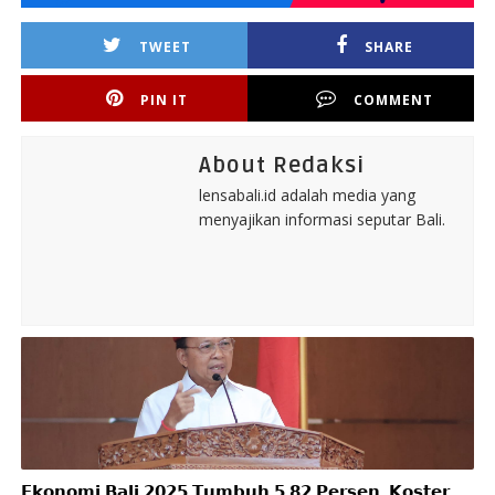
TWEET
SHARE
PIN IT
COMMENT
About Redaksi
lensabali.id adalah media yang
menyajikan informasi seputar Bali.
𝗘𝗸𝗼𝗻𝗼𝗺𝗶 𝗕𝗮𝗹𝗶 𝟮𝟬𝟮𝟱 𝗧𝘂𝗺𝗯𝘂𝗵 𝟱,𝟴𝟮 𝗣𝗲𝗿𝘀𝗲𝗻, 𝗞𝗼𝘀𝘁𝗲𝗿