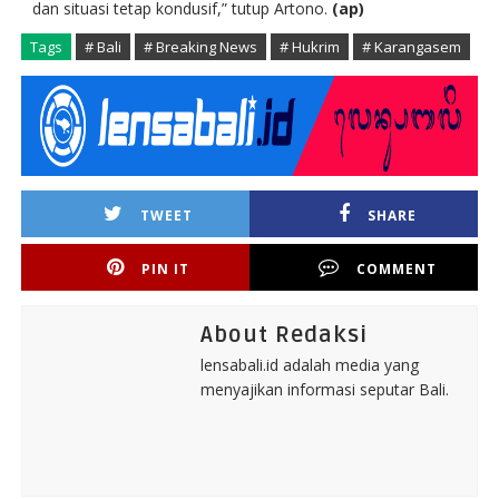
dan situasi tetap kondusif,” tutup Artono.
(ap)
Tags
# Bali
# Breaking News
# Hukrim
# Karangasem
TWEET
SHARE
PIN IT
COMMENT
About Redaksi
lensabali.id adalah media yang
menyajikan informasi seputar Bali.