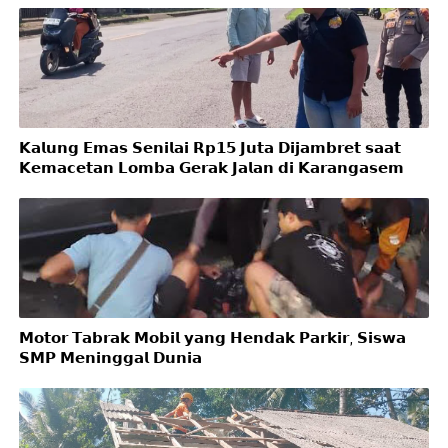
𝗞𝗮𝗹𝘂𝗻𝗴 𝗘𝗺𝗮𝘀 𝗦𝗲𝗻𝗶𝗹𝗮𝗶 𝗥𝗽𝟭𝟱 𝗝𝘂𝘁𝗮 𝗗𝗶𝗷𝗮𝗺𝗯𝗿𝗲𝘁 𝘀𝗮𝗮𝘁
𝗞𝗲𝗺𝗮𝗰𝗲𝘁𝗮𝗻 𝗟𝗼𝗺𝗯𝗮 𝗚𝗲𝗿𝗮𝗸 𝗝𝗮𝗹𝗮𝗻 𝗱𝗶 𝗞𝗮𝗿𝗮𝗻𝗴𝗮𝘀𝗲𝗺
𝗠𝗼𝘁𝗼𝗿 𝗧𝗮𝗯𝗿𝗮𝗸 𝗠𝗼𝗯𝗶𝗹 𝘆𝗮𝗻𝗴 𝗛𝗲𝗻𝗱𝗮𝗸 𝗣𝗮𝗿𝗸𝗶𝗿, 𝗦𝗶𝘀𝘄𝗮
𝗦𝗠𝗣 𝗠𝗲𝗻𝗶𝗻𝗴𝗴𝗮𝗹 𝗗𝘂𝗻𝗶𝗮