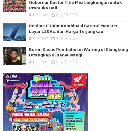
𝗚𝘂𝗯𝗲𝗿𝗻𝘂𝗿 𝗞𝗼𝘀𝘁𝗲𝗿 𝗧𝗶𝘁𝗶𝗽 𝗠𝗶𝘀𝗶 𝗟𝗶𝗻𝗴𝗸𝘂𝗻𝗴𝗮𝗻 𝘂𝗻𝘁𝘂𝗸
𝗣𝗿𝗮𝗺𝘂𝗸𝗮 𝗕𝗮𝗹𝗶
Unknown
Aug 08, 2026
𝗥𝗲𝗮𝗹𝗺𝗲 𝗖𝟭𝟬𝟬𝘅: 𝗞𝗼𝗺𝗯𝗶𝗻𝗮𝘀𝗶 𝗕𝗮𝘁𝗲𝗿𝗮𝗶 𝗠𝗼𝗻𝘀𝘁𝗲𝗿,
𝗟𝗮𝘆𝗮𝗿 𝟭𝟮𝟬𝗛𝘇, 𝗱𝗮𝗻 𝗛𝗮𝗿𝗴𝗮 𝗧𝗲𝗿𝗷𝗮𝗻𝗴𝗸𝗮𝘂
Unknown
Aug 07, 2026
𝗕𝘂𝗿𝗼𝗻 𝗞𝗮𝘀𝘂𝘀 𝗣𝗲𝗺𝗯𝗼𝗯𝗼𝗹𝗮𝗻 𝗪𝗮𝗿𝘂𝗻𝗴 𝗱𝗶 𝗞𝗹𝘂𝗻𝗴𝗸𝘂𝗻𝗴
𝗗𝗶𝘁𝗮𝗻𝗴𝗸𝗮𝗽 𝗱𝗶 𝗕𝗮𝗻𝘆𝘂𝘄𝗮𝗻𝗴𝗶
Unknown
Aug 07, 2026