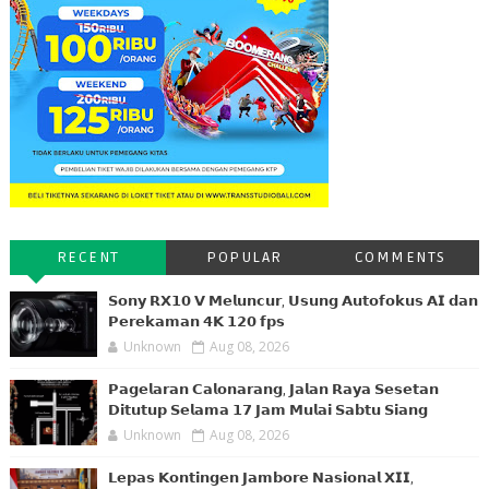
RECENT
POPULAR
COMMENTS
𝗦𝗼𝗻𝘆 𝗥𝗫𝟭𝟬 𝗩 𝗠𝗲𝗹𝘂𝗻𝗰𝘂𝗿, 𝗨𝘀𝘂𝗻𝗴 𝗔𝘂𝘁𝗼𝗳𝗼𝗸𝘂𝘀 𝗔𝗜 𝗱𝗮𝗻
𝗣𝗲𝗿𝗲𝗸𝗮𝗺𝗮𝗻 𝟰𝗞 𝟭𝟮𝟬 𝗳𝗽𝘀
Unknown
Aug 08, 2026
𝗣𝗮𝗴𝗲𝗹𝗮𝗿𝗮𝗻 𝗖𝗮𝗹𝗼𝗻𝗮𝗿𝗮𝗻𝗴, 𝗝𝗮𝗹𝗮𝗻 𝗥𝗮𝘆𝗮 𝗦𝗲𝘀𝗲𝘁𝗮𝗻
𝗗𝗶𝘁𝘂𝘁𝘂𝗽 𝗦𝗲𝗹𝗮𝗺𝗮 𝟭𝟳 𝗝𝗮𝗺 𝗠𝘂𝗹𝗮𝗶 𝗦𝗮𝗯𝘁𝘂 𝗦𝗶𝗮𝗻𝗴
Unknown
Aug 08, 2026
𝗟𝗲𝗽𝗮𝘀 𝗞𝗼𝗻𝘁𝗶𝗻𝗴𝗲𝗻 𝗝𝗮𝗺𝗯𝗼𝗿𝗲 𝗡𝗮𝘀𝗶𝗼𝗻𝗮𝗹 𝗫𝗜𝗜,