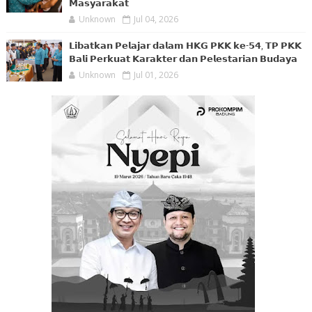
𝗠𝗮𝘀𝘆𝗮𝗿𝗮𝗸𝗮𝘁
Unknown
Jul 04, 2026
𝗟𝗶𝗯𝗮𝘁𝗸𝗮𝗻 𝗣𝗲𝗹𝗮𝗷𝗮𝗿 𝗱𝗮𝗹𝗮𝗺 𝗛𝗞𝗚 𝗣𝗞𝗞 𝗸𝗲-𝟱𝟰, 𝗧𝗣 𝗣𝗞𝗞
𝗕𝗮𝗹𝗶 𝗣𝗲𝗿𝗸𝘂𝗮𝘁 𝗞𝗮𝗿𝗮𝗸𝘁𝗲𝗿 𝗱𝗮𝗻 𝗣𝗲𝗹𝗲𝘀𝘁𝗮𝗿𝗶𝗮𝗻 𝗕𝘂𝗱𝗮𝘆𝗮
Unknown
Jul 01, 2026