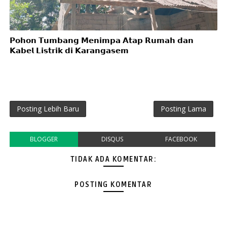
𝗣𝗼𝗵𝗼𝗻 𝗧𝘂𝗺𝗯𝗮𝗻𝗴 𝗠𝗲𝗻𝗶𝗺𝗽𝗮 𝗔𝘁𝗮𝗽 𝗥𝘂𝗺𝗮𝗵 𝗱𝗮𝗻
𝗞𝗮𝗯𝗲𝗹 𝗟𝗶𝘀𝘁𝗿𝗶𝗸 𝗱𝗶 𝗞𝗮𝗿𝗮𝗻𝗴𝗮𝘀𝗲𝗺
Posting Lebih Baru
Posting Lama
BLOGGER
DISQUS
FACEBOOK
TIDAK ADA KOMENTAR:
POSTING KOMENTAR