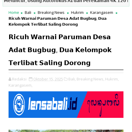
𝗻𝗰𝘂𝗿, 𝗨𝘀𝘂𝗻𝗴 𝗔𝘂𝘁𝗼𝗳𝗼𝗸𝘂𝘀 𝗔𝗜 𝗱𝗮𝗻 𝗣𝗲𝗿𝗲𝗸𝗮𝗺𝗮𝗻 𝟰𝗞 𝟭𝟮𝟬 𝗳𝗽𝘀

Home
Bali
Breaking News
Hukrim
Karangasem
𝗥𝗶𝗰𝘂𝗵 𝗪𝗮𝗿𝗻𝗮𝗶 𝗣𝗮𝗿𝘂𝗺𝗮𝗻 𝗗𝗲𝘀𝗮 𝗔𝗱𝗮𝘁 𝗕𝘂𝗴𝗯𝘂𝗴, 𝗗𝘂𝗮
𝗞𝗲𝗹𝗼𝗺𝗽𝗼𝗸 𝗧𝗲𝗿𝗹𝗶𝗯𝗮𝘁 𝗦𝗮𝗹𝗶𝗻𝗴 𝗗𝗼𝗿𝗼𝗻𝗴
𝗥𝗶𝗰𝘂𝗵 𝗪𝗮𝗿𝗻𝗮𝗶 𝗣𝗮𝗿𝘂𝗺𝗮𝗻 𝗗𝗲𝘀𝗮
𝗔𝗱𝗮𝘁 𝗕𝘂𝗴𝗯𝘂𝗴, 𝗗𝘂𝗮 𝗞𝗲𝗹𝗼𝗺𝗽𝗼𝗸
𝗧𝗲𝗿𝗹𝗶𝗯𝗮𝘁 𝗦𝗮𝗹𝗶𝗻𝗴 𝗗𝗼𝗿𝗼𝗻𝗴
Redaksi
Oktober 15, 2025
Bali,
Breaking News,
Hukrim,
Karangasem,