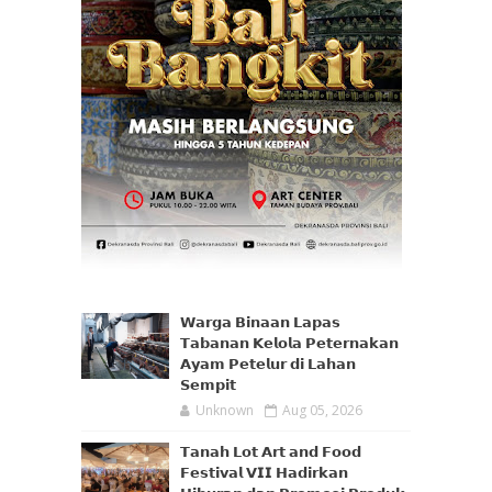
𝗪𝗮𝗿𝗴𝗮 𝗕𝗶𝗻𝗮𝗮𝗻 𝗟𝗮𝗽𝗮𝘀
𝗧𝗮𝗯𝗮𝗻𝗮𝗻 𝗞𝗲𝗹𝗼𝗹𝗮 𝗣𝗲𝘁𝗲𝗿𝗻𝗮𝗸𝗮𝗻
𝗔𝘆𝗮𝗺 𝗣𝗲𝘁𝗲𝗹𝘂𝗿 𝗱𝗶 𝗟𝗮𝗵𝗮𝗻
𝗦𝗲𝗺𝗽𝗶𝘁
Unknown
Aug 05, 2026
𝗧𝗮𝗻𝗮𝗵 𝗟𝗼𝘁 𝗔𝗿𝘁 𝗮𝗻𝗱 𝗙𝗼𝗼𝗱
𝗙𝗲𝘀𝘁𝗶𝘃𝗮𝗹 𝗩𝗜𝗜 𝗛𝗮𝗱𝗶𝗿𝗸𝗮𝗻