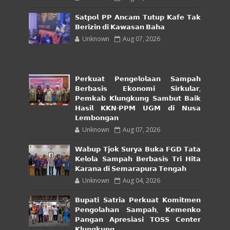
𝗦𝗮𝘁𝗽𝗼𝗹 𝗣𝗣 𝗔𝗻𝗰𝗮𝗺 𝗧𝘂𝘁𝘂𝗽 𝗞𝗮𝗳𝗲 𝗧𝗮𝗸
𝗕𝗲𝗿𝗶𝘇𝗶𝗻 𝗱𝗶 𝗞𝗮𝘄𝗮𝘀𝗮𝗻 𝗕𝗮𝗵𝗮
Unknown
Aug 07, 2026
𝗣𝗲𝗿𝗸𝘂𝗮𝘁 𝗣𝗲𝗻𝗴𝗲𝗹𝗼𝗹𝗮𝗮𝗻 𝗦𝗮𝗺𝗽𝗮𝗵
𝗕𝗲𝗿𝗯𝗮𝘀𝗶𝘀 𝗘𝗸𝗼𝗻𝗼𝗺𝗶 𝗦𝗶𝗿𝗸𝘂𝗹𝗮𝗿,
𝗣𝗲𝗺𝗸𝗮𝗯 𝗞𝗹𝘂𝗻𝗴𝗸𝘂𝗻𝗴 𝗦𝗮𝗺𝗯𝘂𝘁 𝗕𝗮𝗶𝗸
𝗛𝗮𝘀𝗶𝗹 𝗞𝗞𝗡-𝗣𝗣𝗠 𝗨𝗚𝗠 𝗱𝗶 𝗡𝘂𝘀𝗮
𝗟𝗲𝗺𝗯𝗼𝗻𝗴𝗮𝗻
Unknown
Aug 07, 2026
𝗪𝗮𝗯𝘂𝗽 𝗧𝗷𝗼𝗸 𝗦𝘂𝗿𝘆𝗮 𝗕𝘂𝗸𝗮 𝗙𝗚𝗗 𝗧𝗮𝘁𝗮
𝗞𝗲𝗹𝗼𝗹𝗮 𝗦𝗮𝗺𝗽𝗮𝗵 𝗕𝗲𝗿𝗯𝗮𝘀𝗶𝘀 𝗧𝗿𝗶 𝗛𝗶𝘁𝗮
𝗞𝗮𝗿𝗮𝗻𝗮 𝗱𝗶 𝗦𝗲𝗺𝗮𝗿𝗮𝗽𝘂𝗿𝗮 𝗧𝗲𝗻𝗴𝗮𝗵
Unknown
Aug 04, 2026
𝗕𝘂𝗽𝗮𝘁𝗶 𝗦𝗮𝘁𝗿𝗶𝗮 𝗣𝗲𝗿𝗸𝘂𝗮𝘁 𝗞𝗼𝗺𝗶𝘁𝗺𝗲𝗻
𝗣𝗲𝗻𝗴𝗼𝗹𝗮𝗵𝗮𝗻 𝗦𝗮𝗺𝗽𝗮𝗵, 𝗞𝗲𝗺𝗲𝗻𝗸𝗼
𝗣𝗮𝗻𝗴𝗮𝗻 𝗔𝗽𝗿𝗲𝘀𝗶𝗮𝘀𝗶 𝗧𝗢𝗦𝗦 𝗖𝗲𝗻𝘁𝗲𝗿
𝗞𝗹𝘂𝗻𝗴𝗸𝘂𝗻𝗴