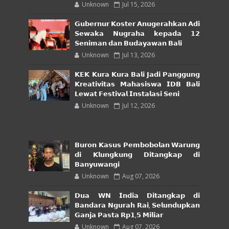
Unknown
Jul 15, 2026
𝗚𝘂𝗯𝗲𝗿𝗻𝘂𝗿 𝗞𝗼𝘀𝘁𝗲𝗿 𝗔𝗻𝘂𝗴𝗲𝗿𝗮𝗵𝗸𝗮𝗻 𝗔𝗱𝗶
𝗦𝗲𝘄𝗮𝗸𝗮 𝗡𝘂𝗴𝗿𝗮𝗵𝗮 𝗸𝗲𝗽𝗮𝗱𝗮 𝟭𝟮
𝗦𝗲𝗻𝗶𝗺𝗮𝗻 𝗱𝗮𝗻 𝗕𝘂𝗱𝗮𝘆𝗮𝘄𝗮𝗻 𝗕𝗮𝗹𝗶
Unknown
Jul 13, 2026
𝗞𝗘𝗞 𝗞𝘂𝗿𝗮 𝗞𝘂𝗿𝗮 𝗕𝗮𝗹𝗶 𝗝𝗮𝗱𝗶 𝗣𝗮𝗻𝗴𝗴𝘂𝗻𝗴
𝗞𝗿𝗲𝗮𝘁𝗶𝘃𝗶𝘁𝗮𝘀 𝗠𝗮𝗵𝗮𝘀𝗶𝘀𝘄𝗮 𝗜𝗗𝗕 𝗕𝗮𝗹𝗶
𝗟𝗲𝘄𝗮𝘁 𝗙𝗲𝘀𝘁𝗶𝘃𝗮𝗹 𝗜𝗻𝘀𝘁𝗮𝗹𝗮𝘀𝗶 𝗦𝗲𝗻𝗶
Unknown
Jul 12, 2026
𝗕𝘂𝗿𝗼𝗻 𝗞𝗮𝘀𝘂𝘀 𝗣𝗲𝗺𝗯𝗼𝗯𝗼𝗹𝗮𝗻 𝗪𝗮𝗿𝘂𝗻𝗴
𝗱𝗶 𝗞𝗹𝘂𝗻𝗴𝗸𝘂𝗻𝗴 𝗗𝗶𝘁𝗮𝗻𝗴𝗸𝗮𝗽 𝗱𝗶
𝗕𝗮𝗻𝘆𝘂𝘄𝗮𝗻𝗴𝗶
Unknown
Aug 07, 2026
𝗗𝘂𝗮 𝗪𝗡 𝗜𝗻𝗱𝗶𝗮 𝗗𝗶𝘁𝗮𝗻𝗴𝗸𝗮𝗽 𝗱𝗶
𝗕𝗮𝗻𝗱𝗮𝗿𝗮 𝗡𝗴𝘂𝗿𝗮𝗵 𝗥𝗮𝗶, 𝗦𝗲𝗹𝘂𝗻𝗱𝘂𝗽𝗸𝗮𝗻
𝗚𝗮𝗻𝗷𝗮 𝗣𝗮𝘀𝘁𝗮 𝗥𝗽𝟭,𝟱 𝗠𝗶𝗹𝗶𝗮𝗿
Unknown
Aug 07, 2026