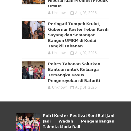
𝗛𝗶𝗯𝘂𝗿𝗮𝗻 𝗱𝗮𝗻 𝗣𝗿𝗼𝗺𝗼𝘀𝗶 𝗣𝗿𝗼𝗱𝘂𝗸
𝗨𝗠𝗞𝗠
Unknown
Aug 03, 2026
𝗣𝗲𝗿𝗶𝗻𝗴𝗮𝘁𝗶 𝗧𝘂𝗺𝗽𝗲𝗸 𝗞𝗿𝘂𝗹𝘂𝘁,
𝗚𝘂𝗯𝗲𝗿𝗻𝘂𝗿 𝗞𝗼𝘀𝘁𝗲𝗿 𝗧𝗲𝗯𝗮𝗿 𝗞𝗮𝘀𝗶𝗵
𝗦𝗮𝘆𝗮𝗻𝗴 𝗱𝗮𝗻 𝗦𝗲𝗺𝗮𝗻𝗴𝗮𝘁
𝗕𝗮𝗻𝗴𝘂𝗻 𝗨𝗠𝗞𝗠 𝗱𝗶 𝗞𝗲𝗱𝗮𝗶
𝗧𝗮𝗻𝗴𝗸𝗶𝗹 𝗧𝗮𝗯𝗮𝗻𝗮𝗻
Unknown
Aug 02, 2026
𝗣𝗼𝗹𝗿𝗲𝘀 𝗧𝗮𝗯𝗮𝗻𝗮𝗻 𝗦𝗮𝗹𝘂𝗿𝗸𝗮𝗻
𝗕𝗮𝗻𝘁𝘂𝗮𝗻 𝘂𝗻𝘁𝘂𝗸 𝗞𝗲𝗹𝘂𝗮𝗿𝗴𝗮
𝗧𝗲𝗿𝘀𝗮𝗻𝗴𝗸𝗮 𝗞𝗮𝘀𝘂𝘀
𝗣𝗲𝗻𝗴𝗲𝗿𝗼𝘆𝗼𝗸𝗮𝗻 𝗱𝗶 𝗕𝗮𝘁𝘂𝗿𝗶𝘁𝗶
Unknown
Aug 01, 2026
𝗣𝘂𝘁𝗿𝗶 𝗞𝗼𝘀𝘁𝗲𝗿: 𝗙𝗲𝘀𝘁𝗶𝘃𝗮𝗹 𝗦𝗲𝗻𝗶 𝗕𝗮𝗹𝗶 𝗝𝗮𝗻𝗶
𝗝𝗮𝗱𝗶 𝗪𝗮𝗱𝗮𝗵 𝗣𝗲𝗻𝗴𝗲𝗺𝗯𝗮𝗻𝗴𝗮𝗻
𝗧𝗮𝗹𝗲𝗻𝘁𝗮 𝗠𝘂𝗱𝗮 𝗕𝗮𝗹𝗶