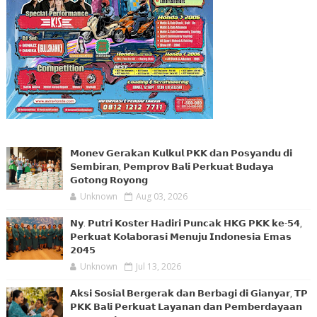
𝗠𝗼𝗻𝗲𝘃 𝗚𝗲𝗿𝗮𝗸𝗮𝗻 𝗞𝘂𝗹𝗸𝘂𝗹 𝗣𝗞𝗞 𝗱𝗮𝗻 𝗣𝗼𝘀𝘆𝗮𝗻𝗱𝘂 𝗱𝗶
𝗦𝗲𝗺𝗯𝗶𝗿𝗮𝗻, 𝗣𝗲𝗺𝗽𝗿𝗼𝘃 𝗕𝗮𝗹𝗶 𝗣𝗲𝗿𝗸𝘂𝗮𝘁 𝗕𝘂𝗱𝗮𝘆𝗮
𝗚𝗼𝘁𝗼𝗻𝗴 𝗥𝗼𝘆𝗼𝗻𝗴
Unknown
Aug 03, 2026
𝗡𝘆. 𝗣𝘂𝘁𝗿𝗶 𝗞𝗼𝘀𝘁𝗲𝗿 𝗛𝗮𝗱𝗶𝗿𝗶 𝗣𝘂𝗻𝗰𝗮𝗸 𝗛𝗞𝗚 𝗣𝗞𝗞 𝗸𝗲-𝟱𝟰,
𝗣𝗲𝗿𝗸𝘂𝗮𝘁 𝗞𝗼𝗹𝗮𝗯𝗼𝗿𝗮𝘀𝗶 𝗠𝗲𝗻𝘂𝗷𝘂 𝗜𝗻𝗱𝗼𝗻𝗲𝘀𝗶𝗮 𝗘𝗺𝗮𝘀
𝟮𝟬𝟰𝟱
Unknown
Jul 13, 2026
𝗔𝗸𝘀𝗶 𝗦𝗼𝘀𝗶𝗮𝗹 𝗕𝗲𝗿𝗴𝗲𝗿𝗮𝗸 𝗱𝗮𝗻 𝗕𝗲𝗿𝗯𝗮𝗴𝗶 𝗱𝗶 𝗚𝗶𝗮𝗻𝘆𝗮𝗿, 𝗧𝗣
𝗣𝗞𝗞 𝗕𝗮𝗹𝗶 𝗣𝗲𝗿𝗸𝘂𝗮𝘁 𝗟𝗮𝘆𝗮𝗻𝗮𝗻 𝗱𝗮𝗻 𝗣𝗲𝗺𝗯𝗲𝗿𝗱𝗮𝘆𝗮𝗮𝗻