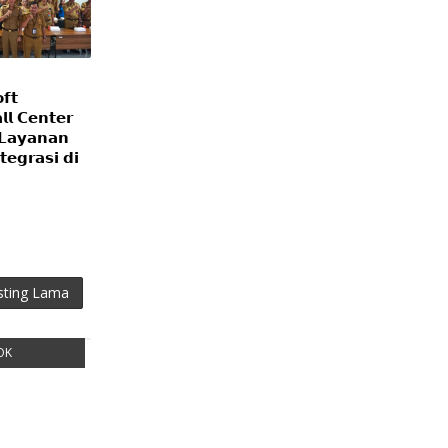
𝗳𝘁
𝗹 𝗖𝗲𝗻𝘁𝗲𝗿
 𝗟𝗮𝘆𝗮𝗻𝗮𝗻
𝘁𝗲𝗴𝗿𝗮𝘀𝗶 𝗱𝗶
sting Lama
OK