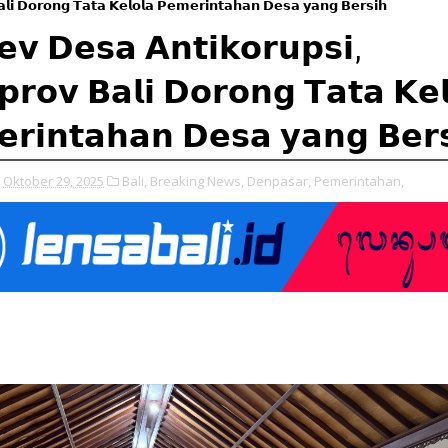
𝗹𝗶 𝗗𝗼𝗿𝗼𝗻𝗴 𝗧𝗮𝘁𝗮 𝗞𝗲𝗹𝗼𝗹𝗮 𝗣𝗲𝗺𝗲𝗿𝗶𝗻𝘁𝗮𝗵𝗮𝗻 𝗗𝗲𝘀𝗮 𝘆𝗮𝗻𝗴 𝗕𝗲𝗿𝘀𝗶𝗵
𝘃 𝗗𝗲𝘀𝗮 𝗔𝗻𝘁𝗶𝗸𝗼𝗿𝘂𝗽𝘀𝗶,
𝗿𝗼𝘃 𝗕𝗮𝗹𝗶 𝗗𝗼𝗿𝗼𝗻𝗴 𝗧𝗮𝘁𝗮 𝗞𝗲𝗹
𝗿𝗶𝗻𝘁𝗮𝗵𝗮𝗻 𝗗𝗲𝘀𝗮 𝘆𝗮𝗻𝗴 𝗕𝗲𝗿
Oktober 29, 2025
Bali,
Breaking News,
Denpasar,
Pemerintahan,