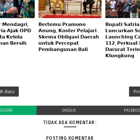
𝗿 𝗠𝗲𝗻𝗱𝗮𝗴𝗿𝗶,
𝗕𝗲𝗿𝘁𝗲𝗺𝘂 𝗣𝗿𝗮𝗺𝗼𝗻𝗼
𝗕𝘂𝗽𝗮𝘁𝗶 𝗦𝗮𝘁𝗿𝗶𝗮
𝗿𝗶𝗮 𝗔𝗷𝗮𝗸 𝗢𝗣𝗗
𝗔𝗻𝘂𝗻𝗴, 𝗞𝗼𝘀𝘁𝗲𝗿 𝗣𝗲𝗹𝗮𝗷𝗮𝗿𝗶
𝗟𝘂𝗻𝗰𝘂𝗿𝗸𝗮𝗻 𝗦𝗼
𝗮 𝗞𝗲𝗹𝗼𝗹𝗮
𝗦𝗸𝗲𝗺𝗮 𝗢𝗯𝗹𝗶𝗴𝗮𝘀𝗶 𝗗𝗮𝗲𝗿𝗮𝗵
𝗟𝗮𝘂𝗻𝗰𝗵𝗶𝗻𝗴 𝗖𝗮
𝗮𝗻 𝗕𝗲𝗿𝘀𝗶𝗵
𝘂𝗻𝘁𝘂𝗸 𝗣𝗲𝗿𝗰𝗲𝗽𝗮𝘁
𝟭𝟭𝟮, 𝗣𝗲𝗿𝗸𝘂𝗮𝘁
𝗣𝗲𝗺𝗯𝗮𝗻𝗴𝘂𝗻𝗮𝗻 𝗕𝗮𝗹𝗶
𝗗𝗮𝗿𝘂𝗿𝗮𝘁 𝗧𝗲𝗿𝗶𝗻
𝗞𝗹𝘂𝗻𝗴𝗸𝘂𝗻𝗴
ih Baru
Po
LOGGER
DISQUS
FACEBO
TIDAK ADA KOMENTAR:
POSTING KOMENTAR