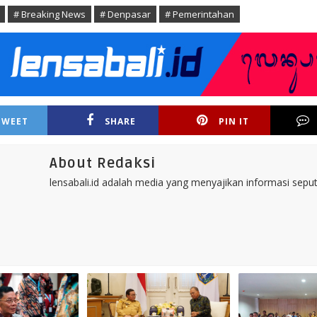
# Breaking News
# Denpasar
# Pemerintahan
TWEET
SHARE
PIN IT
About Redaksi
lensabali.id adalah media yang menyajikan informasi seputa