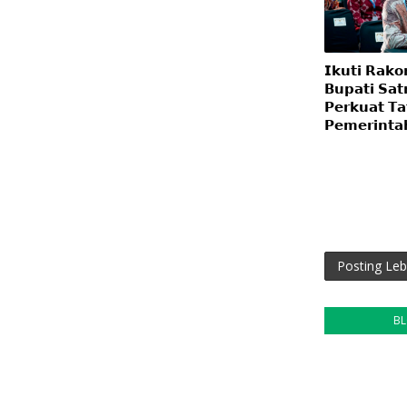
𝗜𝗸𝘂𝘁𝗶 𝗥𝗮𝗸𝗼
𝗕𝘂𝗽𝗮𝘁𝗶 𝗦𝗮𝘁
𝗣𝗲𝗿𝗸𝘂𝗮𝘁 𝗧𝗮
𝗣𝗲𝗺𝗲𝗿𝗶𝗻𝘁𝗮
Posting Leb
B