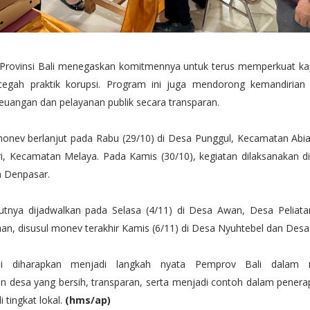
Provinsi Bali menegaskan komitmennya untuk terus memperkuat ka
egah praktik korupsi. Program ini juga mendorong kemandirian
euangan dan pelayanan publik secara transparan.
onev berlanjut pada Rabu (29/10) di Desa Punggul, Kecamatan Abi
i, Kecamatan Melaya. Pada Kamis (30/10), kegiatan dilaksanakan d
 Denpasar.
utnya dijadwalkan pada Selasa (4/11) di Desa Awan, Desa Peliat
n, disusul monev terakhir Kamis (6/11) di Desa Nyuhtebel dan Desa
ini diharapkan menjadi langkah nyata Pemprov Bali dalam 
 desa yang bersih, transparan, serta menjadi contoh dalam penerapa
i tingkat lokal.
(hms/ap)