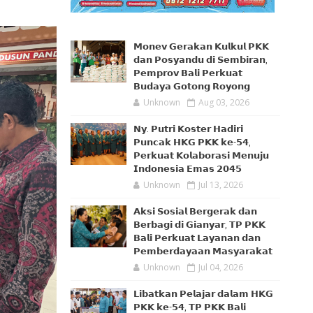
𝗠𝗼𝗻𝗲𝘃 𝗚𝗲𝗿𝗮𝗸𝗮𝗻 𝗞𝘂𝗹𝗸𝘂𝗹 𝗣𝗞𝗞
𝗱𝗮𝗻 𝗣𝗼𝘀𝘆𝗮𝗻𝗱𝘂 𝗱𝗶 𝗦𝗲𝗺𝗯𝗶𝗿𝗮𝗻,
𝗣𝗲𝗺𝗽𝗿𝗼𝘃 𝗕𝗮𝗹𝗶 𝗣𝗲𝗿𝗸𝘂𝗮𝘁
𝗕𝘂𝗱𝗮𝘆𝗮 𝗚𝗼𝘁𝗼𝗻𝗴 𝗥𝗼𝘆𝗼𝗻𝗴
Unknown
Aug 03, 2026
𝗡𝘆. 𝗣𝘂𝘁𝗿𝗶 𝗞𝗼𝘀𝘁𝗲𝗿 𝗛𝗮𝗱𝗶𝗿𝗶
𝗣𝘂𝗻𝗰𝗮𝗸 𝗛𝗞𝗚 𝗣𝗞𝗞 𝗸𝗲-𝟱𝟰,
𝗣𝗲𝗿𝗸𝘂𝗮𝘁 𝗞𝗼𝗹𝗮𝗯𝗼𝗿𝗮𝘀𝗶 𝗠𝗲𝗻𝘂𝗷𝘂
𝗜𝗻𝗱𝗼𝗻𝗲𝘀𝗶𝗮 𝗘𝗺𝗮𝘀 𝟮𝟬𝟰𝟱
Unknown
Jul 13, 2026
𝗔𝗸𝘀𝗶 𝗦𝗼𝘀𝗶𝗮𝗹 𝗕𝗲𝗿𝗴𝗲𝗿𝗮𝗸 𝗱𝗮𝗻
𝗕𝗲𝗿𝗯𝗮𝗴𝗶 𝗱𝗶 𝗚𝗶𝗮𝗻𝘆𝗮𝗿, 𝗧𝗣 𝗣𝗞𝗞
𝗕𝗮𝗹𝗶 𝗣𝗲𝗿𝗸𝘂𝗮𝘁 𝗟𝗮𝘆𝗮𝗻𝗮𝗻 𝗱𝗮𝗻
𝗣𝗲𝗺𝗯𝗲𝗿𝗱𝗮𝘆𝗮𝗮𝗻 𝗠𝗮𝘀𝘆𝗮𝗿𝗮𝗸𝗮𝘁
Unknown
Jul 04, 2026
𝗟𝗶𝗯𝗮𝘁𝗸𝗮𝗻 𝗣𝗲𝗹𝗮𝗷𝗮𝗿 𝗱𝗮𝗹𝗮𝗺 𝗛𝗞𝗚
𝗣𝗞𝗞 𝗸𝗲-𝟱𝟰, 𝗧𝗣 𝗣𝗞𝗞 𝗕𝗮𝗹𝗶