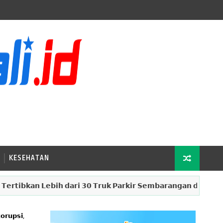
KESEHATAN
𝗻 𝗟𝗲𝗯𝗶𝗵 𝗱𝗮𝗿𝗶 𝟯𝟬 𝗧𝗿𝘂𝗸 𝗣𝗮𝗿𝗸𝗶𝗿 𝗦𝗲𝗺𝗯𝗮𝗿𝗮𝗻𝗴𝗮𝗻 𝗱𝗶 𝗧𝗲𝗿𝗺𝗶𝗻𝗮𝗹 𝗠𝗲
𝗿𝘂𝗽𝘀𝗶,