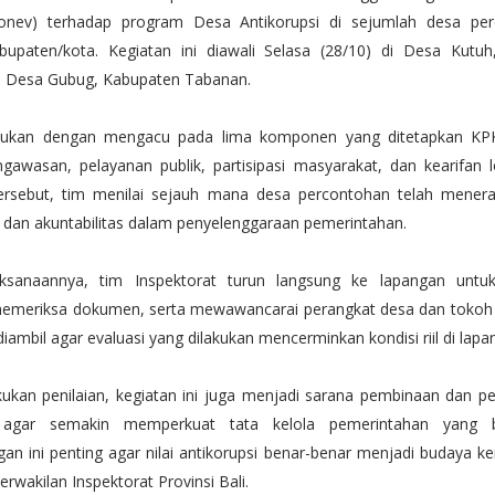
monev) terhadap program Desa Antikorupsi di sejumlah desa per
bupaten/kota. Kegiatan ini diawali Selasa (28/10) di Desa Kutu
 Desa Gubug, Kabupaten Tabanan.
kukan dengan mengacu pada lima komponen yang ditetapkan KPK,
ngawasan, pelayanan publik, partisipasi masyarakat, dan kearifan lo
ersebut, tim menilai sejauh mana desa percontohan telah menera
i dan akuntabilitas dalam penyelenggaraan pemerintahan.
ksanaannya, tim Inspektorat turun langsung ke lapangan untu
memeriksa dokumen, serta mewawancarai perangkat desa dan tokoh
diambil agar evaluasi yang dilakukan mencerminkan kondisi riil di lapa
kukan penilaian, kegiatan ini juga menjadi sarana pembinaan dan 
agar semakin memperkuat tata kelola pemerintahan yang ber
n ini penting agar nilai antikorupsi benar-benar menjadi budaya ker
perwakilan Inspektorat Provinsi Bali.