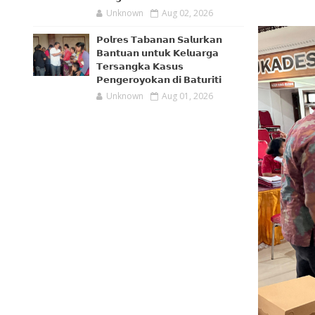
Unknown
Aug 02, 2026
𝗣𝗼𝗹𝗿𝗲𝘀 𝗧𝗮𝗯𝗮𝗻𝗮𝗻 𝗦𝗮𝗹𝘂𝗿𝗸𝗮𝗻
𝗕𝗮𝗻𝘁𝘂𝗮𝗻 𝘂𝗻𝘁𝘂𝗸 𝗞𝗲𝗹𝘂𝗮𝗿𝗴𝗮
𝗧𝗲𝗿𝘀𝗮𝗻𝗴𝗸𝗮 𝗞𝗮𝘀𝘂𝘀
𝗣𝗲𝗻𝗴𝗲𝗿𝗼𝘆𝗼𝗸𝗮𝗻 𝗱𝗶 𝗕𝗮𝘁𝘂𝗿𝗶𝘁𝗶
Unknown
Aug 01, 2026