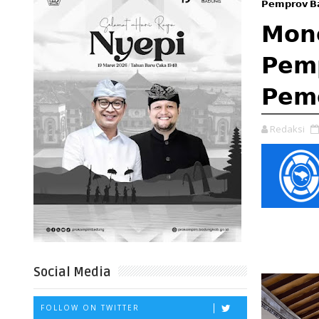
𝗣𝗲𝗺𝗽𝗿𝗼𝘃 𝗕𝗮
𝗠𝗼𝗻
𝗣𝗲𝗺𝗽
𝗣𝗲𝗺
Redaksi
Social Media
FOLLOW ON TWITTER