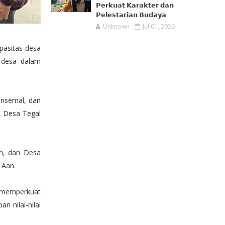
𝗣𝗲𝗿𝗸𝘂𝗮𝘁 𝗞𝗮𝗿𝗮𝗸𝘁𝗲𝗿 𝗱𝗮𝗻
𝗣𝗲𝗹𝗲𝘀𝘁𝗮𝗿𝗶𝗮𝗻 𝗕𝘂𝗱𝗮𝘆𝗮
Unknown
Jul 01, 2026
pasitas desa
 desa dalam
ansemal, dan
i Desa Tegal
an, dan Desa
 Aan.
memperkuat
n nilai-nilai