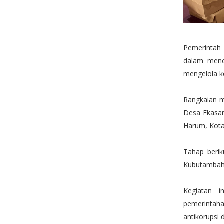
Pemerintah 
dalam menc
mengelola k
Rangkaian m
Desa Ekasar
Harum, Kota
Tahap berik
Kubutambaha
Kegiatan 
pemerintahan
antikorupsi d