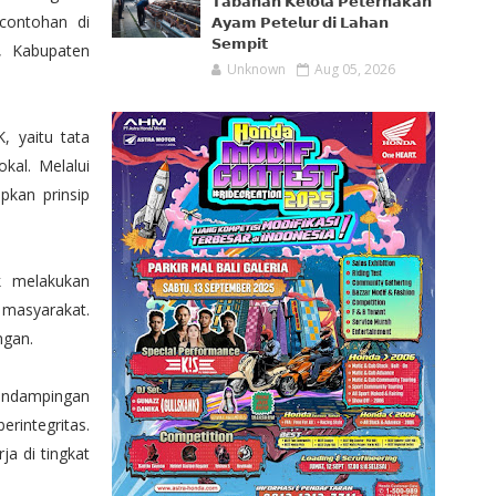
𝗧𝗮𝗯𝗮𝗻𝗮𝗻 𝗞𝗲𝗹𝗼𝗹𝗮 𝗣𝗲𝘁𝗲𝗿𝗻𝗮𝗸𝗮𝗻
contohan di
𝗔𝘆𝗮𝗺 𝗣𝗲𝘁𝗲𝗹𝘂𝗿 𝗱𝗶 𝗟𝗮𝗵𝗮𝗻
𝗦𝗲𝗺𝗽𝗶𝘁
h, Kabupaten
Unknown
Aug 05, 2026
 yaitu tata
kal. Melalui
pkan prinsip
k melakukan
 masyarakat.
ngan.
pendampingan
integritas.
ja di tingkat