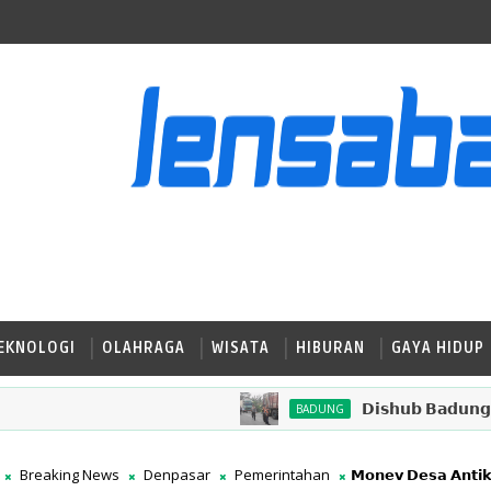
EKNOLOGI
OLAHRAGA
WISATA
HIBURAN
GAYA HIDUP
𝗗𝗶𝘀𝗵𝘂𝗯 𝗕𝗮𝗱𝘂𝗻𝗴 𝗧𝗲𝗿𝘁𝗶𝗯𝗸
BADUNG
Breaking News
Denpasar
Pemerintahan
𝗠𝗼𝗻𝗲𝘃 𝗗𝗲𝘀𝗮 𝗔𝗻𝘁𝗶𝗸