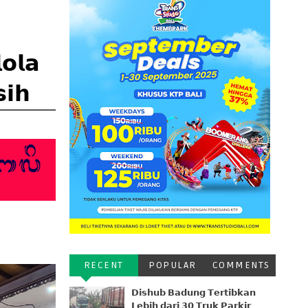
𝗼𝗹𝗮
𝗶𝗵
RECENT
POPULAR
COMMENTS
𝗗𝗶𝘀𝗵𝘂𝗯 𝗕𝗮𝗱𝘂𝗻𝗴 𝗧𝗲𝗿𝘁𝗶𝗯𝗸𝗮𝗻
𝗟𝗲𝗯𝗶𝗵 𝗱𝗮𝗿𝗶 𝟯𝟬 𝗧𝗿𝘂𝗸 𝗣𝗮𝗿𝗸𝗶𝗿