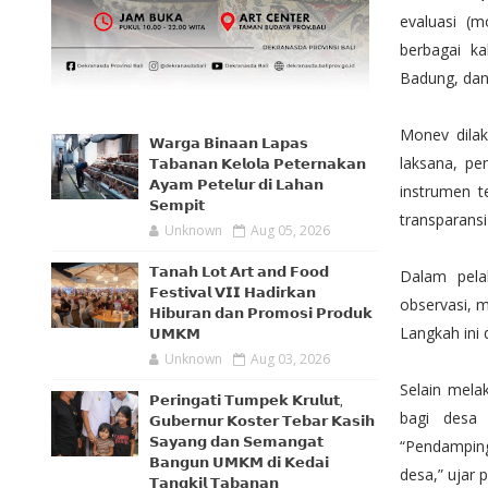
evaluasi (
berbagai ka
Badung, dan
Monev dila
𝗪𝗮𝗿𝗴𝗮 𝗕𝗶𝗻𝗮𝗮𝗻 𝗟𝗮𝗽𝗮𝘀
laksana, pe
𝗧𝗮𝗯𝗮𝗻𝗮𝗻 𝗞𝗲𝗹𝗼𝗹𝗮 𝗣𝗲𝘁𝗲𝗿𝗻𝗮𝗸𝗮𝗻
𝗔𝘆𝗮𝗺 𝗣𝗲𝘁𝗲𝗹𝘂𝗿 𝗱𝗶 𝗟𝗮𝗵𝗮𝗻
instrumen t
𝗦𝗲𝗺𝗽𝗶𝘁
transparans
Unknown
Aug 05, 2026
𝗧𝗮𝗻𝗮𝗵 𝗟𝗼𝘁 𝗔𝗿𝘁 𝗮𝗻𝗱 𝗙𝗼𝗼𝗱
Dalam pela
𝗙𝗲𝘀𝘁𝗶𝘃𝗮𝗹 𝗩𝗜𝗜 𝗛𝗮𝗱𝗶𝗿𝗸𝗮𝗻
observasi, 
𝗛𝗶𝗯𝘂𝗿𝗮𝗻 𝗱𝗮𝗻 𝗣𝗿𝗼𝗺𝗼𝘀𝗶 𝗣𝗿𝗼𝗱𝘂𝗸
Langkah ini 
𝗨𝗠𝗞𝗠
Unknown
Aug 03, 2026
Selain mela
𝗣𝗲𝗿𝗶𝗻𝗴𝗮𝘁𝗶 𝗧𝘂𝗺𝗽𝗲𝗸 𝗞𝗿𝘂𝗹𝘂𝘁,
bagi desa 
𝗚𝘂𝗯𝗲𝗿𝗻𝘂𝗿 𝗞𝗼𝘀𝘁𝗲𝗿 𝗧𝗲𝗯𝗮𝗿 𝗞𝗮𝘀𝗶𝗵
𝗦𝗮𝘆𝗮𝗻𝗴 𝗱𝗮𝗻 𝗦𝗲𝗺𝗮𝗻𝗴𝗮𝘁
“Pendampinga
𝗕𝗮𝗻𝗴𝘂𝗻 𝗨𝗠𝗞𝗠 𝗱𝗶 𝗞𝗲𝗱𝗮𝗶
desa,” ujar 
𝗧𝗮𝗻𝗴𝗸𝗶𝗹 𝗧𝗮𝗯𝗮𝗻𝗮𝗻