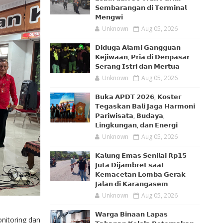
𝗦𝗲𝗺𝗯𝗮𝗿𝗮𝗻𝗴𝗮𝗻 𝗱𝗶 𝗧𝗲𝗿𝗺𝗶𝗻𝗮𝗹
𝗠𝗲𝗻𝗴𝘄𝗶
Unknown
Aug 05, 2026
𝗗𝗶𝗱𝘂𝗴𝗮 𝗔𝗹𝗮𝗺𝗶 𝗚𝗮𝗻𝗴𝗴𝘂𝗮𝗻
𝗞𝗲𝗷𝗶𝘄𝗮𝗮𝗻, 𝗣𝗿𝗶𝗮 𝗱𝗶 𝗗𝗲𝗻𝗽𝗮𝘀𝗮𝗿
𝗦𝗲𝗿𝗮𝗻𝗴 𝗜𝘀𝘁𝗿𝗶 𝗱𝗮𝗻 𝗠𝗲𝗿𝘁𝘂𝗮
Unknown
Aug 05, 2026
𝗕𝘂𝗸𝗮 𝗔𝗣𝗗𝗧 𝟮𝟬𝟮𝟲, 𝗞𝗼𝘀𝘁𝗲𝗿
𝗧𝗲𝗴𝗮𝘀𝗸𝗮𝗻 𝗕𝗮𝗹𝗶 𝗝𝗮𝗴𝗮 𝗛𝗮𝗿𝗺𝗼𝗻𝗶
𝗣𝗮𝗿𝗶𝘄𝗶𝘀𝗮𝘁𝗮, 𝗕𝘂𝗱𝗮𝘆𝗮,
𝗟𝗶𝗻𝗴𝗸𝘂𝗻𝗴𝗮𝗻, 𝗱𝗮𝗻 𝗘𝗻𝗲𝗿𝗴𝗶
Unknown
Aug 05, 2026
𝗞𝗮𝗹𝘂𝗻𝗴 𝗘𝗺𝗮𝘀 𝗦𝗲𝗻𝗶𝗹𝗮𝗶 𝗥𝗽𝟭𝟱
𝗝𝘂𝘁𝗮 𝗗𝗶𝗷𝗮𝗺𝗯𝗿𝗲𝘁 𝘀𝗮𝗮𝘁
𝗞𝗲𝗺𝗮𝗰𝗲𝘁𝗮𝗻 𝗟𝗼𝗺𝗯𝗮 𝗚𝗲𝗿𝗮𝗸
𝗝𝗮𝗹𝗮𝗻 𝗱𝗶 𝗞𝗮𝗿𝗮𝗻𝗴𝗮𝘀𝗲𝗺
Unknown
Aug 05, 2026
𝗪𝗮𝗿𝗴𝗮 𝗕𝗶𝗻𝗮𝗮𝗻 𝗟𝗮𝗽𝗮𝘀
onitoring dan