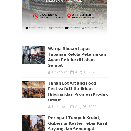
𝗪𝗮𝗿𝗴𝗮 𝗕𝗶𝗻𝗮𝗮𝗻 𝗟𝗮𝗽𝗮𝘀
𝗧𝗮𝗯𝗮𝗻𝗮𝗻 𝗞𝗲𝗹𝗼𝗹𝗮 𝗣𝗲𝘁𝗲𝗿𝗻𝗮𝗸𝗮𝗻
𝗔𝘆𝗮𝗺 𝗣𝗲𝘁𝗲𝗹𝘂𝗿 𝗱𝗶 𝗟𝗮𝗵𝗮𝗻
𝗦𝗲𝗺𝗽𝗶𝘁
Unknown
Aug 05, 2026
𝗧𝗮𝗻𝗮𝗵 𝗟𝗼𝘁 𝗔𝗿𝘁 𝗮𝗻𝗱 𝗙𝗼𝗼𝗱
𝗙𝗲𝘀𝘁𝗶𝘃𝗮𝗹 𝗩𝗜𝗜 𝗛𝗮𝗱𝗶𝗿𝗸𝗮𝗻
𝗛𝗶𝗯𝘂𝗿𝗮𝗻 𝗱𝗮𝗻 𝗣𝗿𝗼𝗺𝗼𝘀𝗶 𝗣𝗿𝗼𝗱𝘂𝗸
𝗨𝗠𝗞𝗠
Unknown
Aug 03, 2026
𝗣𝗲𝗿𝗶𝗻𝗴𝗮𝘁𝗶 𝗧𝘂𝗺𝗽𝗲𝗸 𝗞𝗿𝘂𝗹𝘂𝘁,
𝗚𝘂𝗯𝗲𝗿𝗻𝘂𝗿 𝗞𝗼𝘀𝘁𝗲𝗿 𝗧𝗲𝗯𝗮𝗿 𝗞𝗮𝘀𝗶𝗵
𝗦𝗮𝘆𝗮𝗻𝗴 𝗱𝗮𝗻 𝗦𝗲𝗺𝗮𝗻𝗴𝗮𝘁