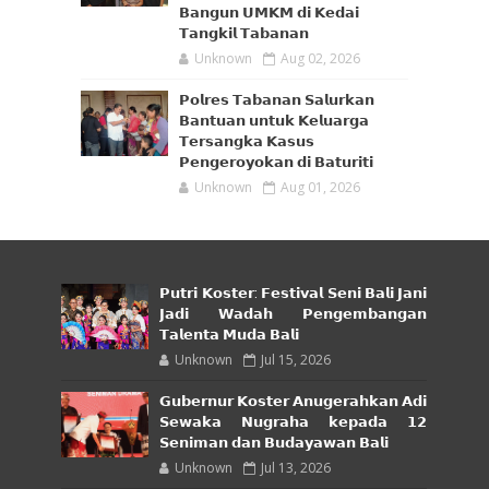
𝗕𝗮𝗻𝗴𝘂𝗻 𝗨𝗠𝗞𝗠 𝗱𝗶 𝗞𝗲𝗱𝗮𝗶
𝗧𝗮𝗻𝗴𝗸𝗶𝗹 𝗧𝗮𝗯𝗮𝗻𝗮𝗻
Unknown
Aug 02, 2026
𝗣𝗼𝗹𝗿𝗲𝘀 𝗧𝗮𝗯𝗮𝗻𝗮𝗻 𝗦𝗮𝗹𝘂𝗿𝗸𝗮𝗻
𝗕𝗮𝗻𝘁𝘂𝗮𝗻 𝘂𝗻𝘁𝘂𝗸 𝗞𝗲𝗹𝘂𝗮𝗿𝗴𝗮
𝗧𝗲𝗿𝘀𝗮𝗻𝗴𝗸𝗮 𝗞𝗮𝘀𝘂𝘀
𝗣𝗲𝗻𝗴𝗲𝗿𝗼𝘆𝗼𝗸𝗮𝗻 𝗱𝗶 𝗕𝗮𝘁𝘂𝗿𝗶𝘁𝗶
Unknown
Aug 01, 2026
𝗣𝘂𝘁𝗿𝗶 𝗞𝗼𝘀𝘁𝗲𝗿: 𝗙𝗲𝘀𝘁𝗶𝘃𝗮𝗹 𝗦𝗲𝗻𝗶 𝗕𝗮𝗹𝗶 𝗝𝗮𝗻𝗶
𝗝𝗮𝗱𝗶 𝗪𝗮𝗱𝗮𝗵 𝗣𝗲𝗻𝗴𝗲𝗺𝗯𝗮𝗻𝗴𝗮𝗻
𝗧𝗮𝗹𝗲𝗻𝘁𝗮 𝗠𝘂𝗱𝗮 𝗕𝗮𝗹𝗶
Unknown
Jul 15, 2026
𝗚𝘂𝗯𝗲𝗿𝗻𝘂𝗿 𝗞𝗼𝘀𝘁𝗲𝗿 𝗔𝗻𝘂𝗴𝗲𝗿𝗮𝗵𝗸𝗮𝗻 𝗔𝗱𝗶
𝗦𝗲𝘄𝗮𝗸𝗮 𝗡𝘂𝗴𝗿𝗮𝗵𝗮 𝗸𝗲𝗽𝗮𝗱𝗮 𝟭𝟮
𝗦𝗲𝗻𝗶𝗺𝗮𝗻 𝗱𝗮𝗻 𝗕𝘂𝗱𝗮𝘆𝗮𝘄𝗮𝗻 𝗕𝗮𝗹𝗶
Unknown
Jul 13, 2026