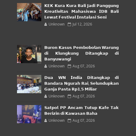
𝗞𝗘𝗞 𝗞𝘂𝗿𝗮 𝗞𝘂𝗿𝗮 𝗕𝗮𝗹𝗶 𝗝𝗮𝗱𝗶 𝗣𝗮𝗻𝗴𝗴𝘂𝗻𝗴
𝗞𝗿𝗲𝗮𝘁𝗶𝘃𝗶𝘁𝗮𝘀 𝗠𝗮𝗵𝗮𝘀𝗶𝘀𝘄𝗮 𝗜𝗗𝗕 𝗕𝗮𝗹𝗶
𝗟𝗲𝘄𝗮𝘁 𝗙𝗲𝘀𝘁𝗶𝘃𝗮𝗹 𝗜𝗻𝘀𝘁𝗮𝗹𝗮𝘀𝗶 𝗦𝗲𝗻𝗶
Unknown
Jul 12, 2026
𝗕𝘂𝗿𝗼𝗻 𝗞𝗮𝘀𝘂𝘀 𝗣𝗲𝗺𝗯𝗼𝗯𝗼𝗹𝗮𝗻 𝗪𝗮𝗿𝘂𝗻𝗴
𝗱𝗶 𝗞𝗹𝘂𝗻𝗴𝗸𝘂𝗻𝗴 𝗗𝗶𝘁𝗮𝗻𝗴𝗸𝗮𝗽 𝗱𝗶
𝗕𝗮𝗻𝘆𝘂𝘄𝗮𝗻𝗴𝗶
Unknown
Aug 07, 2026
𝗗𝘂𝗮 𝗪𝗡 𝗜𝗻𝗱𝗶𝗮 𝗗𝗶𝘁𝗮𝗻𝗴𝗸𝗮𝗽 𝗱𝗶
𝗕𝗮𝗻𝗱𝗮𝗿𝗮 𝗡𝗴𝘂𝗿𝗮𝗵 𝗥𝗮𝗶, 𝗦𝗲𝗹𝘂𝗻𝗱𝘂𝗽𝗸𝗮𝗻
𝗚𝗮𝗻𝗷𝗮 𝗣𝗮𝘀𝘁𝗮 𝗥𝗽𝟭,𝟱 𝗠𝗶𝗹𝗶𝗮𝗿
Unknown
Aug 07, 2026
𝗦𝗮𝘁𝗽𝗼𝗹 𝗣𝗣 𝗔𝗻𝗰𝗮𝗺 𝗧𝘂𝘁𝘂𝗽 𝗞𝗮𝗳𝗲 𝗧𝗮𝗸
𝗕𝗲𝗿𝗶𝘇𝗶𝗻 𝗱𝗶 𝗞𝗮𝘄𝗮𝘀𝗮𝗻 𝗕𝗮𝗵𝗮
Unknown
Aug 07, 2026