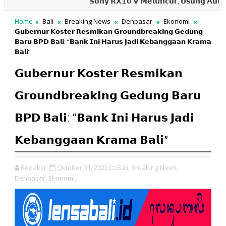
𝗦𝗼𝗻𝘆 𝗥𝗫𝟭𝟬 𝗩 𝗠𝗲𝗹𝘂𝗻𝗰𝘂𝗿, 𝗨𝘀𝘂𝗻𝗴 𝗔𝘂𝘁𝗼𝗳𝗼𝗸𝘂𝘀 
Home
Bali
Breaking News
Denpasar
Ekonomi
𝗚𝘂𝗯𝗲𝗿𝗻𝘂𝗿 𝗞𝗼𝘀𝘁𝗲𝗿 𝗥𝗲𝘀𝗺𝗶𝗸𝗮𝗻 𝗚𝗿𝗼𝘂𝗻𝗱𝗯𝗿𝗲𝗮𝗸𝗶𝗻𝗴 𝗚𝗲𝗱𝘂𝗻𝗴
𝗕𝗮𝗿𝘂 𝗕𝗣𝗗 𝗕𝗮𝗹𝗶: “𝗕𝗮𝗻𝗸 𝗜𝗻𝗶 𝗛𝗮𝗿𝘂𝘀 𝗝𝗮𝗱𝗶 𝗞𝗲𝗯𝗮𝗻𝗴𝗴𝗮𝗮𝗻 𝗞𝗿𝗮𝗺𝗮
𝗕𝗮𝗹𝗶”
𝗚𝘂𝗯𝗲𝗿𝗻𝘂𝗿 𝗞𝗼𝘀𝘁𝗲𝗿 𝗥𝗲𝘀𝗺𝗶𝗸𝗮𝗻
𝗚𝗿𝗼𝘂𝗻𝗱𝗯𝗿𝗲𝗮𝗸𝗶𝗻𝗴 𝗚𝗲𝗱𝘂𝗻𝗴 𝗕𝗮𝗿𝘂
𝗕𝗣𝗗 𝗕𝗮𝗹𝗶: “𝗕𝗮𝗻𝗸 𝗜𝗻𝗶 𝗛𝗮𝗿𝘂𝘀 𝗝𝗮𝗱𝗶
𝗞𝗲𝗯𝗮𝗻𝗴𝗴𝗮𝗮𝗻 𝗞𝗿𝗮𝗺𝗮 𝗕𝗮𝗹𝗶”
Redaksi
Oktober 31, 2025
Bali,
Breaking News,
Denpasar,
Ekonomi,