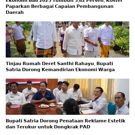
𝗘𝗸𝗼𝗻𝗼𝗺𝗶 𝗕𝗮𝗹𝗶 𝟮𝟬𝟮𝟱 𝗧𝘂𝗺𝗯𝘂𝗵 𝟱,𝟴𝟮 𝗣𝗲𝗿𝘀𝗲𝗻, 𝗞𝗼𝘀𝘁𝗲𝗿
𝗣𝗮𝗽𝗮𝗿𝗸𝗮𝗻 𝗕𝗲𝗿𝗯𝗮𝗴𝗮𝗶 𝗖𝗮𝗽𝗮𝗶𝗮𝗻 𝗣𝗲𝗺𝗯𝗮𝗻𝗴𝘂𝗻𝗮𝗻
𝗗𝗮𝗲𝗿𝗮𝗵
𝗧𝗶𝗻𝗷𝗮𝘂 𝗥𝘂𝗺𝗮𝗵 𝗗𝗲𝗿𝗲𝘁 𝗦𝗮𝗻𝘁𝗵𝗶 𝗥𝗮𝗵𝗮𝘆𝘂, 𝗕𝘂𝗽𝗮𝘁𝗶
𝗦𝗮𝘁𝗿𝗶𝗮 𝗗𝗼𝗿𝗼𝗻𝗴 𝗞𝗲𝗺𝗮𝗻𝗱𝗶𝗿𝗶𝗮𝗻 𝗘𝗸𝗼𝗻𝗼𝗺𝗶 𝗪𝗮𝗿𝗴𝗮
𝗕𝘂𝗽𝗮𝘁𝗶 𝗦𝗮𝘁𝗿𝗶𝗮 𝗗𝗼𝗿𝗼𝗻𝗴 𝗣𝗲𝗻𝗮𝘁𝗮𝗮𝗻 𝗥𝗲𝗸𝗹𝗮𝗺𝗲 𝗘𝘀𝘁𝗲𝘁𝗶𝗸
𝗱𝗮𝗻 𝗧𝗲𝗿𝘂𝗸𝘂𝗿 𝘂𝗻𝘁𝘂𝗸 𝗗𝗼𝗻𝗴𝗸𝗿𝗮𝗸 𝗣𝗔𝗗