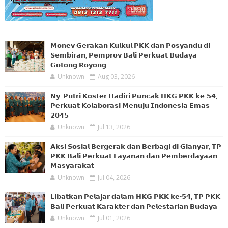
𝗠𝗼𝗻𝗲𝘃 𝗚𝗲𝗿𝗮𝗸𝗮𝗻 𝗞𝘂𝗹𝗸𝘂𝗹 𝗣𝗞𝗞 𝗱𝗮𝗻 𝗣𝗼𝘀𝘆𝗮𝗻𝗱𝘂 𝗱𝗶
𝗦𝗲𝗺𝗯𝗶𝗿𝗮𝗻, 𝗣𝗲𝗺𝗽𝗿𝗼𝘃 𝗕𝗮𝗹𝗶 𝗣𝗲𝗿𝗸𝘂𝗮𝘁 𝗕𝘂𝗱𝗮𝘆𝗮
𝗚𝗼𝘁𝗼𝗻𝗴 𝗥𝗼𝘆𝗼𝗻𝗴
Unknown
Aug 03, 2026
𝗡𝘆. 𝗣𝘂𝘁𝗿𝗶 𝗞𝗼𝘀𝘁𝗲𝗿 𝗛𝗮𝗱𝗶𝗿𝗶 𝗣𝘂𝗻𝗰𝗮𝗸 𝗛𝗞𝗚 𝗣𝗞𝗞 𝗸𝗲-𝟱𝟰,
𝗣𝗲𝗿𝗸𝘂𝗮𝘁 𝗞𝗼𝗹𝗮𝗯𝗼𝗿𝗮𝘀𝗶 𝗠𝗲𝗻𝘂𝗷𝘂 𝗜𝗻𝗱𝗼𝗻𝗲𝘀𝗶𝗮 𝗘𝗺𝗮𝘀
𝟮𝟬𝟰𝟱
Unknown
Jul 13, 2026
𝗔𝗸𝘀𝗶 𝗦𝗼𝘀𝗶𝗮𝗹 𝗕𝗲𝗿𝗴𝗲𝗿𝗮𝗸 𝗱𝗮𝗻 𝗕𝗲𝗿𝗯𝗮𝗴𝗶 𝗱𝗶 𝗚𝗶𝗮𝗻𝘆𝗮𝗿, 𝗧𝗣
𝗣𝗞𝗞 𝗕𝗮𝗹𝗶 𝗣𝗲𝗿𝗸𝘂𝗮𝘁 𝗟𝗮𝘆𝗮𝗻𝗮𝗻 𝗱𝗮𝗻 𝗣𝗲𝗺𝗯𝗲𝗿𝗱𝗮𝘆𝗮𝗮𝗻
𝗠𝗮𝘀𝘆𝗮𝗿𝗮𝗸𝗮𝘁
Unknown
Jul 04, 2026
𝗟𝗶𝗯𝗮𝘁𝗸𝗮𝗻 𝗣𝗲𝗹𝗮𝗷𝗮𝗿 𝗱𝗮𝗹𝗮𝗺 𝗛𝗞𝗚 𝗣𝗞𝗞 𝗸𝗲-𝟱𝟰, 𝗧𝗣 𝗣𝗞𝗞
𝗕𝗮𝗹𝗶 𝗣𝗲𝗿𝗸𝘂𝗮𝘁 𝗞𝗮𝗿𝗮𝗸𝘁𝗲𝗿 𝗱𝗮𝗻 𝗣𝗲𝗹𝗲𝘀𝘁𝗮𝗿𝗶𝗮𝗻 𝗕𝘂𝗱𝗮𝘆𝗮
Unknown
Jul 01, 2026