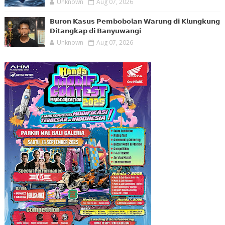
Unknown
Aug 07, 2026
𝗕𝘂𝗿𝗼𝗻 𝗞𝗮𝘀𝘂𝘀 𝗣𝗲𝗺𝗯𝗼𝗯𝗼𝗹𝗮𝗻 𝗪𝗮𝗿𝘂𝗻𝗴 𝗱𝗶 𝗞𝗹𝘂𝗻𝗴𝗸𝘂𝗻𝗴
𝗗𝗶𝘁𝗮𝗻𝗴𝗸𝗮𝗽 𝗱𝗶 𝗕𝗮𝗻𝘆𝘂𝘄𝗮𝗻𝗴𝗶
Unknown
Aug 07, 2026