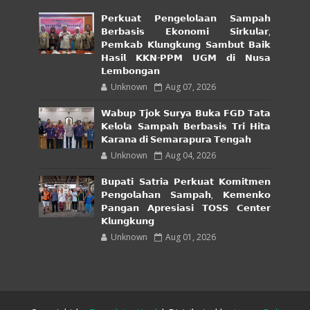
𝗣𝗲𝗿𝗸𝘂𝗮𝘁 𝗣𝗲𝗻𝗴𝗲𝗹𝗼𝗹𝗮𝗮𝗻 𝗦𝗮𝗺𝗽𝗮𝗵
𝗕𝗲𝗿𝗯𝗮𝘀𝗶𝘀 𝗘𝗸𝗼𝗻𝗼𝗺𝗶 𝗦𝗶𝗿𝗸𝘂𝗹𝗮𝗿,
𝗣𝗲𝗺𝗸𝗮𝗯 𝗞𝗹𝘂𝗻𝗴𝗸𝘂𝗻𝗴 𝗦𝗮𝗺𝗯𝘂𝘁 𝗕𝗮𝗶𝗸
𝗛𝗮𝘀𝗶𝗹 𝗞𝗞𝗡-𝗣𝗣𝗠 𝗨𝗚𝗠 𝗱𝗶 𝗡𝘂𝘀𝗮
𝗟𝗲𝗺𝗯𝗼𝗻𝗴𝗮𝗻
Unknown
Aug 07, 2026
𝗪𝗮𝗯𝘂𝗽 𝗧𝗷𝗼𝗸 𝗦𝘂𝗿𝘆𝗮 𝗕𝘂𝗸𝗮 𝗙𝗚𝗗 𝗧𝗮𝘁𝗮
𝗞𝗲𝗹𝗼𝗹𝗮 𝗦𝗮𝗺𝗽𝗮𝗵 𝗕𝗲𝗿𝗯𝗮𝘀𝗶𝘀 𝗧𝗿𝗶 𝗛𝗶𝘁𝗮
𝗞𝗮𝗿𝗮𝗻𝗮 𝗱𝗶 𝗦𝗲𝗺𝗮𝗿𝗮𝗽𝘂𝗿𝗮 𝗧𝗲𝗻𝗴𝗮𝗵
Unknown
Aug 04, 2026
𝗕𝘂𝗽𝗮𝘁𝗶 𝗦𝗮𝘁𝗿𝗶𝗮 𝗣𝗲𝗿𝗸𝘂𝗮𝘁 𝗞𝗼𝗺𝗶𝘁𝗺𝗲𝗻
𝗣𝗲𝗻𝗴𝗼𝗹𝗮𝗵𝗮𝗻 𝗦𝗮𝗺𝗽𝗮𝗵, 𝗞𝗲𝗺𝗲𝗻𝗸𝗼
𝗣𝗮𝗻𝗴𝗮𝗻 𝗔𝗽𝗿𝗲𝘀𝗶𝗮𝘀𝗶 𝗧𝗢𝗦𝗦 𝗖𝗲𝗻𝘁𝗲𝗿
𝗞𝗹𝘂𝗻𝗴𝗸𝘂𝗻𝗴
Unknown
Aug 01, 2026