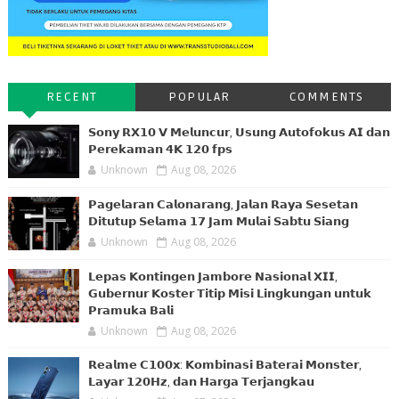
RECENT
POPULAR
COMMENTS
𝗦𝗼𝗻𝘆 𝗥𝗫𝟭𝟬 𝗩 𝗠𝗲𝗹𝘂𝗻𝗰𝘂𝗿, 𝗨𝘀𝘂𝗻𝗴 𝗔𝘂𝘁𝗼𝗳𝗼𝗸𝘂𝘀 𝗔𝗜 𝗱𝗮𝗻
𝗣𝗲𝗿𝗲𝗸𝗮𝗺𝗮𝗻 𝟰𝗞 𝟭𝟮𝟬 𝗳𝗽𝘀
Unknown
Aug 08, 2026
𝗣𝗮𝗴𝗲𝗹𝗮𝗿𝗮𝗻 𝗖𝗮𝗹𝗼𝗻𝗮𝗿𝗮𝗻𝗴, 𝗝𝗮𝗹𝗮𝗻 𝗥𝗮𝘆𝗮 𝗦𝗲𝘀𝗲𝘁𝗮𝗻
𝗗𝗶𝘁𝘂𝘁𝘂𝗽 𝗦𝗲𝗹𝗮𝗺𝗮 𝟭𝟳 𝗝𝗮𝗺 𝗠𝘂𝗹𝗮𝗶 𝗦𝗮𝗯𝘁𝘂 𝗦𝗶𝗮𝗻𝗴
Unknown
Aug 08, 2026
𝗟𝗲𝗽𝗮𝘀 𝗞𝗼𝗻𝘁𝗶𝗻𝗴𝗲𝗻 𝗝𝗮𝗺𝗯𝗼𝗿𝗲 𝗡𝗮𝘀𝗶𝗼𝗻𝗮𝗹 𝗫𝗜𝗜,
𝗚𝘂𝗯𝗲𝗿𝗻𝘂𝗿 𝗞𝗼𝘀𝘁𝗲𝗿 𝗧𝗶𝘁𝗶𝗽 𝗠𝗶𝘀𝗶 𝗟𝗶𝗻𝗴𝗸𝘂𝗻𝗴𝗮𝗻 𝘂𝗻𝘁𝘂𝗸
𝗣𝗿𝗮𝗺𝘂𝗸𝗮 𝗕𝗮𝗹𝗶
Unknown
Aug 08, 2026
𝗥𝗲𝗮𝗹𝗺𝗲 𝗖𝟭𝟬𝟬𝘅: 𝗞𝗼𝗺𝗯𝗶𝗻𝗮𝘀𝗶 𝗕𝗮𝘁𝗲𝗿𝗮𝗶 𝗠𝗼𝗻𝘀𝘁𝗲𝗿,
𝗟𝗮𝘆𝗮𝗿 𝟭𝟮𝟬𝗛𝘇, 𝗱𝗮𝗻 𝗛𝗮𝗿𝗴𝗮 𝗧𝗲𝗿𝗷𝗮𝗻𝗴𝗸𝗮𝘂