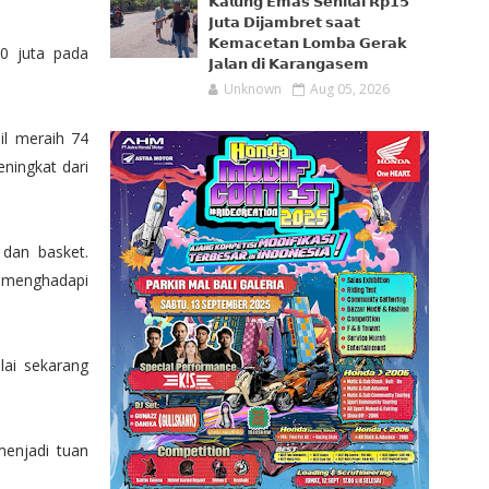
𝗞𝗮𝗹𝘂𝗻𝗴 𝗘𝗺𝗮𝘀 𝗦𝗲𝗻𝗶𝗹𝗮𝗶 𝗥𝗽𝟭𝟱
𝗝𝘂𝘁𝗮 𝗗𝗶𝗷𝗮𝗺𝗯𝗿𝗲𝘁 𝘀𝗮𝗮𝘁
𝗞𝗲𝗺𝗮𝗰𝗲𝘁𝗮𝗻 𝗟𝗼𝗺𝗯𝗮 𝗚𝗲𝗿𝗮𝗸
50 juta pada
𝗝𝗮𝗹𝗮𝗻 𝗱𝗶 𝗞𝗮𝗿𝗮𝗻𝗴𝗮𝘀𝗲𝗺
Unknown
Aug 05, 2026
il meraih 74
ningkat dari
dan basket.
p menghadapi
ai sekarang
enjadi tuan