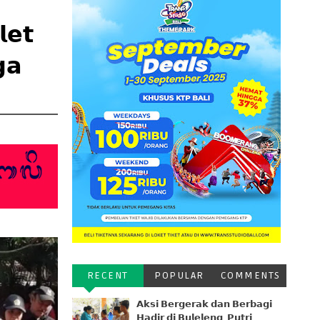
𝗲𝘁
𝗴𝗮
RECENT
POPULAR
COMMENTS
𝗔𝗸𝘀𝗶 𝗕𝗲𝗿𝗴𝗲𝗿𝗮𝗸 𝗱𝗮𝗻 𝗕𝗲𝗿𝗯𝗮𝗴𝗶
𝗛𝗮𝗱𝗶𝗿 𝗱𝗶 𝗕𝘂𝗹𝗲𝗹𝗲𝗻𝗴, 𝗣𝘂𝘁𝗿𝗶