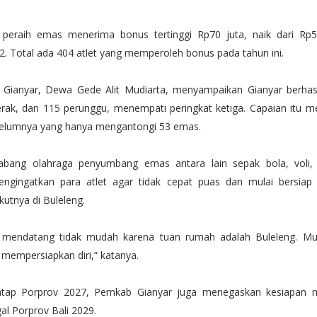
t peraih emas menerima bonus tertinggi Rp70 juta, naik dari Rp
2. Total ada 404 atlet yang memperoleh bonus pada tahun ini.
Gianyar, Dewa Gede Alit Mudiarta, menyampaikan Gianyar berhas
rak, dan 115 perunggu, menempati peringkat ketiga. Capaian itu me
elumnya yang hanya mengantongi 53 emas.
abang olahraga penyumbang emas antara lain sepak bola, voli, 
ngingatkan para atlet agar tidak cepat puas dan mulai bersia
kutnya di Buleleng.
 mendatang tidak mudah karena tuan rumah adalah Buleleng. Mul
 mempersiapkan diri,” katanya.
atap Porprov 2027, Pemkab Gianyar juga menegaskan kesiapan m
al Porprov Bali 2029.