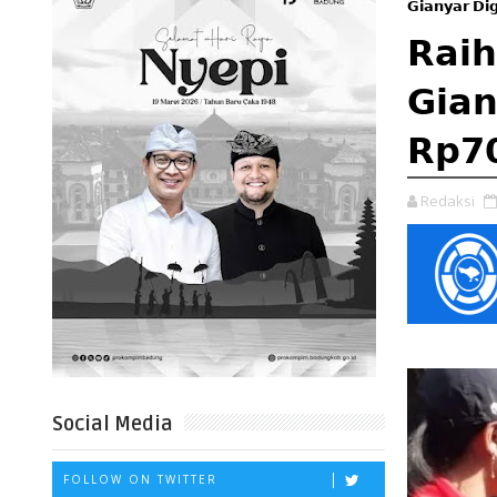
𝗚𝗶𝗮𝗻𝘆𝗮𝗿 𝗗𝗶
𝗥𝗮𝗶𝗵
𝗚𝗶𝗮
𝗥𝗽𝟳𝟬
Redaksi
Social Media
FOLLOW ON TWITTER