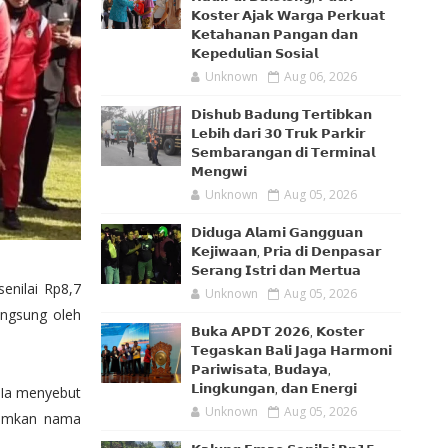
𝗞𝗼𝘀𝘁𝗲𝗿 𝗔𝗷𝗮𝗸 𝗪𝗮𝗿𝗴𝗮 𝗣𝗲𝗿𝗸𝘂𝗮𝘁
𝗞𝗲𝘁𝗮𝗵𝗮𝗻𝗮𝗻 𝗣𝗮𝗻𝗴𝗮𝗻 𝗱𝗮𝗻
𝗞𝗲𝗽𝗲𝗱𝘂𝗹𝗶𝗮𝗻 𝗦𝗼𝘀𝗶𝗮𝗹
Unknown
Aug 06, 2026
𝗗𝗶𝘀𝗵𝘂𝗯 𝗕𝗮𝗱𝘂𝗻𝗴 𝗧𝗲𝗿𝘁𝗶𝗯𝗸𝗮𝗻
𝗟𝗲𝗯𝗶𝗵 𝗱𝗮𝗿𝗶 𝟯𝟬 𝗧𝗿𝘂𝗸 𝗣𝗮𝗿𝗸𝗶𝗿
𝗦𝗲𝗺𝗯𝗮𝗿𝗮𝗻𝗴𝗮𝗻 𝗱𝗶 𝗧𝗲𝗿𝗺𝗶𝗻𝗮𝗹
𝗠𝗲𝗻𝗴𝘄𝗶
Unknown
Aug 05, 2026
𝗗𝗶𝗱𝘂𝗴𝗮 𝗔𝗹𝗮𝗺𝗶 𝗚𝗮𝗻𝗴𝗴𝘂𝗮𝗻
𝗞𝗲𝗷𝗶𝘄𝗮𝗮𝗻, 𝗣𝗿𝗶𝗮 𝗱𝗶 𝗗𝗲𝗻𝗽𝗮𝘀𝗮𝗿
𝗦𝗲𝗿𝗮𝗻𝗴 𝗜𝘀𝘁𝗿𝗶 𝗱𝗮𝗻 𝗠𝗲𝗿𝘁𝘂𝗮
enilai Rp8,7
Unknown
Aug 05, 2026
angsung oleh
𝗕𝘂𝗸𝗮 𝗔𝗣𝗗𝗧 𝟮𝟬𝟮𝟲, 𝗞𝗼𝘀𝘁𝗲𝗿
𝗧𝗲𝗴𝗮𝘀𝗸𝗮𝗻 𝗕𝗮𝗹𝗶 𝗝𝗮𝗴𝗮 𝗛𝗮𝗿𝗺𝗼𝗻𝗶
𝗣𝗮𝗿𝗶𝘄𝗶𝘀𝗮𝘁𝗮, 𝗕𝘂𝗱𝗮𝘆𝗮,
𝗟𝗶𝗻𝗴𝗸𝘂𝗻𝗴𝗮𝗻, 𝗱𝗮𝗻 𝗘𝗻𝗲𝗿𝗴𝗶
 Ia menyebut
Unknown
Aug 05, 2026
arumkan nama