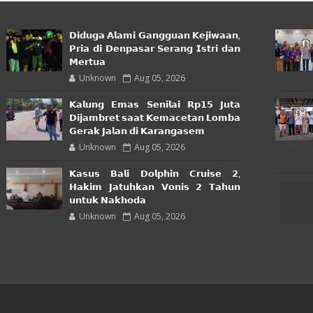
𝗗𝗶𝗱𝘂𝗴𝗮 𝗔𝗹𝗮𝗺𝗶 𝗚𝗮𝗻𝗴𝗴𝘂𝗮𝗻 𝗞𝗲𝗷𝗶𝘄𝗮𝗮𝗻,
𝗣𝗿𝗶𝗮 𝗱𝗶 𝗗𝗲𝗻𝗽𝗮𝘀𝗮𝗿 𝗦𝗲𝗿𝗮𝗻𝗴 𝗜𝘀𝘁𝗿𝗶 𝗱𝗮𝗻
𝗠𝗲𝗿𝘁𝘂𝗮
Unknown
Aug 05, 2026
𝗞𝗮𝗹𝘂𝗻𝗴 𝗘𝗺𝗮𝘀 𝗦𝗲𝗻𝗶𝗹𝗮𝗶 𝗥𝗽𝟭𝟱 𝗝𝘂𝘁𝗮
𝗗𝗶𝗷𝗮𝗺𝗯𝗿𝗲𝘁 𝘀𝗮𝗮𝘁 𝗞𝗲𝗺𝗮𝗰𝗲𝘁𝗮𝗻 𝗟𝗼𝗺𝗯𝗮
𝗚𝗲𝗿𝗮𝗸 𝗝𝗮𝗹𝗮𝗻 𝗱𝗶 𝗞𝗮𝗿𝗮𝗻𝗴𝗮𝘀𝗲𝗺
Unknown
Aug 05, 2026
𝗞𝗮𝘀𝘂𝘀 𝗕𝗮𝗹𝗶 𝗗𝗼𝗹𝗽𝗵𝗶𝗻 𝗖𝗿𝘂𝗶𝘀𝗲 𝟮,
𝗛𝗮𝗸𝗶𝗺 𝗝𝗮𝘁𝘂𝗵𝗸𝗮𝗻 𝗩𝗼𝗻𝗶𝘀 𝟮 𝗧𝗮𝗵𝘂𝗻
𝘂𝗻𝘁𝘂𝗸 𝗡𝗮𝗸𝗵𝗼𝗱𝗮
Unknown
Aug 05, 2026