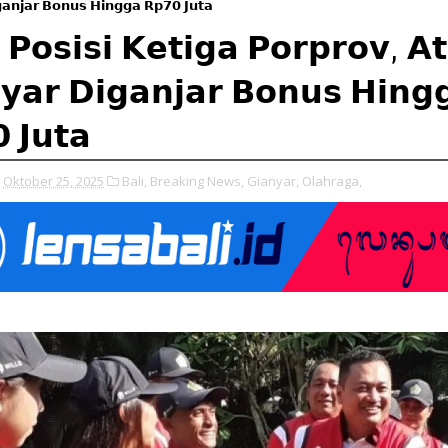
𝗮𝗻𝗷𝗮𝗿 𝗕𝗼𝗻𝘂𝘀 𝗛𝗶𝗻𝗴𝗴𝗮 𝗥𝗽𝟳𝟬 𝗝𝘂𝘁𝗮
 𝗣𝗼𝘀𝗶𝘀𝗶 𝗞𝗲𝘁𝗶𝗴𝗮 𝗣𝗼𝗿𝗽𝗿𝗼𝘃, 𝗔𝘁
𝘆𝗮𝗿 𝗗𝗶𝗴𝗮𝗻𝗷𝗮𝗿 𝗕𝗼𝗻𝘂𝘀 𝗛𝗶𝗻𝗴
 𝗝𝘂𝘁𝗮
Oktober 25, 2025
Bali,
Breaking News,
Gianyar,
Olahraga,