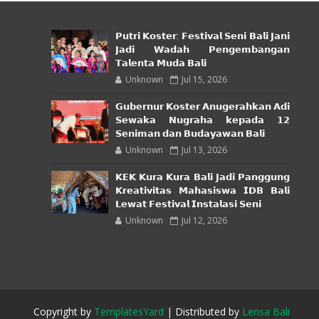
𝗣𝘂𝘁𝗿𝗶 𝗞𝗼𝘀𝘁𝗲𝗿: 𝗙𝗲𝘀𝘁𝗶𝘃𝗮𝗹 𝗦𝗲𝗻𝗶 𝗕𝗮𝗹𝗶 𝗝𝗮𝗻𝗶
𝗝𝗮𝗱𝗶 𝗪𝗮𝗱𝗮𝗵 𝗣𝗲𝗻𝗴𝗲𝗺𝗯𝗮𝗻𝗴𝗮𝗻
𝗧𝗮𝗹𝗲𝗻𝘁𝗮 𝗠𝘂𝗱𝗮 𝗕𝗮𝗹𝗶
Unknown
Jul 15, 2026
𝗚𝘂𝗯𝗲𝗿𝗻𝘂𝗿 𝗞𝗼𝘀𝘁𝗲𝗿 𝗔𝗻𝘂𝗴𝗲𝗿𝗮𝗵𝗸𝗮𝗻 𝗔𝗱𝗶
𝗦𝗲𝘄𝗮𝗸𝗮 𝗡𝘂𝗴𝗿𝗮𝗵𝗮 𝗸𝗲𝗽𝗮𝗱𝗮 𝟭𝟮
𝗦𝗲𝗻𝗶𝗺𝗮𝗻 𝗱𝗮𝗻 𝗕𝘂𝗱𝗮𝘆𝗮𝘄𝗮𝗻 𝗕𝗮𝗹𝗶
Unknown
Jul 13, 2026
𝗞𝗘𝗞 𝗞𝘂𝗿𝗮 𝗞𝘂𝗿𝗮 𝗕𝗮𝗹𝗶 𝗝𝗮𝗱𝗶 𝗣𝗮𝗻𝗴𝗴𝘂𝗻𝗴
𝗞𝗿𝗲𝗮𝘁𝗶𝘃𝗶𝘁𝗮𝘀 𝗠𝗮𝗵𝗮𝘀𝗶𝘀𝘄𝗮 𝗜𝗗𝗕 𝗕𝗮𝗹𝗶
𝗟𝗲𝘄𝗮𝘁 𝗙𝗲𝘀𝘁𝗶𝘃𝗮𝗹 𝗜𝗻𝘀𝘁𝗮𝗹𝗮𝘀𝗶 𝗦𝗲𝗻𝗶
Unknown
Jul 12, 2026
Copyright by
TemplatesYard
| Distributed by
Lensa Bali