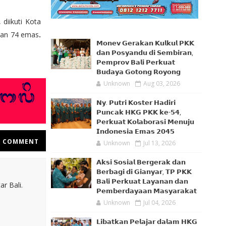
diikuti Kota
han 74 emas
.
𝗠𝗼𝗻𝗲𝘃 𝗚𝗲𝗿𝗮𝗸𝗮𝗻 𝗞𝘂𝗹𝗸𝘂𝗹 𝗣𝗞𝗞
𝗱𝗮𝗻 𝗣𝗼𝘀𝘆𝗮𝗻𝗱𝘂 𝗱𝗶 𝗦𝗲𝗺𝗯𝗶𝗿𝗮𝗻,
𝗣𝗲𝗺𝗽𝗿𝗼𝘃 𝗕𝗮𝗹𝗶 𝗣𝗲𝗿𝗸𝘂𝗮𝘁
𝗕𝘂𝗱𝗮𝘆𝗮 𝗚𝗼𝘁𝗼𝗻𝗴 𝗥𝗼𝘆𝗼𝗻𝗴
Unknown
Aug 03, 2026
𝗡𝘆. 𝗣𝘂𝘁𝗿𝗶 𝗞𝗼𝘀𝘁𝗲𝗿 𝗛𝗮𝗱𝗶𝗿𝗶
𝗣𝘂𝗻𝗰𝗮𝗸 𝗛𝗞𝗚 𝗣𝗞𝗞 𝗸𝗲-𝟱𝟰,
𝗣𝗲𝗿𝗸𝘂𝗮𝘁 𝗞𝗼𝗹𝗮𝗯𝗼𝗿𝗮𝘀𝗶 𝗠𝗲𝗻𝘂𝗷𝘂
𝗜𝗻𝗱𝗼𝗻𝗲𝘀𝗶𝗮 𝗘𝗺𝗮𝘀 𝟮𝟬𝟰𝟱
COMMENT
Unknown
Jul 13, 2026
𝗔𝗸𝘀𝗶 𝗦𝗼𝘀𝗶𝗮𝗹 𝗕𝗲𝗿𝗴𝗲𝗿𝗮𝗸 𝗱𝗮𝗻
𝗕𝗲𝗿𝗯𝗮𝗴𝗶 𝗱𝗶 𝗚𝗶𝗮𝗻𝘆𝗮𝗿, 𝗧𝗣 𝗣𝗞𝗞
𝗕𝗮𝗹𝗶 𝗣𝗲𝗿𝗸𝘂𝗮𝘁 𝗟𝗮𝘆𝗮𝗻𝗮𝗻 𝗱𝗮𝗻
r Bali.
𝗣𝗲𝗺𝗯𝗲𝗿𝗱𝗮𝘆𝗮𝗮𝗻 𝗠𝗮𝘀𝘆𝗮𝗿𝗮𝗸𝗮𝘁
Unknown
Jul 04, 2026
𝗟𝗶𝗯𝗮𝘁𝗸𝗮𝗻 𝗣𝗲𝗹𝗮𝗷𝗮𝗿 𝗱𝗮𝗹𝗮𝗺 𝗛𝗞𝗚