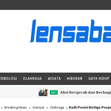
EKNOLOGI
OLAHRAGA
WISATA
HIBURAN
GAYA HIDUP
𝗔𝗸𝘀𝗶 𝗕𝗲𝗿𝗴𝗲𝗿𝗮𝗸 𝗱𝗮𝗻 𝗕𝗲𝗿𝗯𝗮𝗴𝗶 𝗛𝗮𝗱𝗶𝗿 
BALI
Breaking News
Gianyar
Olahraga
𝗥𝗮𝗶𝗵 𝗣𝗼𝘀𝗶𝘀𝗶 𝗞𝗲𝘁𝗶𝗴𝗮 𝗣𝗼𝗿𝗽𝗿