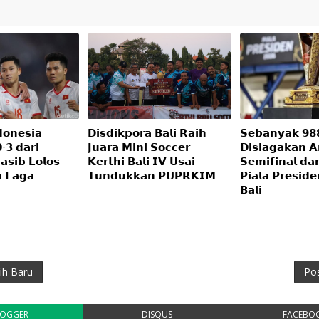
𝗼𝗻𝗲𝘀𝗶𝗮
𝗗𝗶𝘀𝗱𝗶𝗸𝗽𝗼𝗿𝗮 𝗕𝗮𝗹𝗶 𝗥𝗮𝗶𝗵
𝗦𝗲𝗯𝗮𝗻𝘆𝗮𝗸 𝟵𝟴
𝟯 𝗱𝗮𝗿𝗶
𝗝𝘂𝗮𝗿𝗮 𝗠𝗶𝗻𝗶 𝗦𝗼𝗰𝗰𝗲𝗿
𝗗𝗶𝘀𝗶𝗮𝗴𝗮𝗸𝗮𝗻 
𝘀𝗶𝗯 𝗟𝗼𝗹𝗼𝘀
𝗞𝗲𝗿𝘁𝗵𝗶 𝗕𝗮𝗹𝗶 𝗜𝗩 𝗨𝘀𝗮𝗶
𝗦𝗲𝗺𝗶𝗳𝗶𝗻𝗮𝗹 𝗱𝗮
𝗻 𝗟𝗮𝗴𝗮
𝗧𝘂𝗻𝗱𝘂𝗸𝗸𝗮𝗻 𝗣𝗨𝗣𝗥𝗞𝗜𝗠
𝗣𝗶𝗮𝗹𝗮 𝗣𝗿𝗲𝘀𝗶𝗱
𝗕𝗮𝗹𝗶
ih Baru
Po
LOGGER
DISQUS
FACEBO