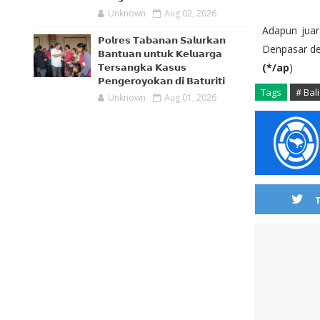
Unknown
Aug 02, 2026
Adapun juar
𝗣𝗼𝗹𝗿𝗲𝘀 𝗧𝗮𝗯𝗮𝗻𝗮𝗻 𝗦𝗮𝗹𝘂𝗿𝗸𝗮𝗻
Denpasar de
𝗕𝗮𝗻𝘁𝘂𝗮𝗻 𝘂𝗻𝘁𝘂𝗸 𝗞𝗲𝗹𝘂𝗮𝗿𝗴𝗮
(*/ap
)
𝗧𝗲𝗿𝘀𝗮𝗻𝗴𝗸𝗮 𝗞𝗮𝘀𝘂𝘀
𝗣𝗲𝗻𝗴𝗲𝗿𝗼𝘆𝗼𝗸𝗮𝗻 𝗱𝗶 𝗕𝗮𝘁𝘂𝗿𝗶𝘁𝗶
Tags
# Bali
Unknown
Aug 01, 2026