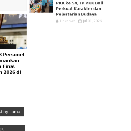
𝗣𝗞𝗞 𝗸𝗲-𝟱𝟰, 𝗧𝗣 𝗣𝗞𝗞 𝗕𝗮𝗹𝗶
𝗣𝗲𝗿𝗸𝘂𝗮𝘁 𝗞𝗮𝗿𝗮𝗸𝘁𝗲𝗿 𝗱𝗮𝗻
𝗣𝗲𝗹𝗲𝘀𝘁𝗮𝗿𝗶𝗮𝗻 𝗕𝘂𝗱𝗮𝘆𝗮
Unknown
Jul 01, 2026
 𝗣𝗲𝗿𝘀𝗼𝗻𝗲𝗹
𝗔𝗺𝗮𝗻𝗸𝗮𝗻
 𝗙𝗶𝗻𝗮𝗹
𝗻 𝟮𝟬𝟮𝟲 𝗱𝗶
sting Lama
OK