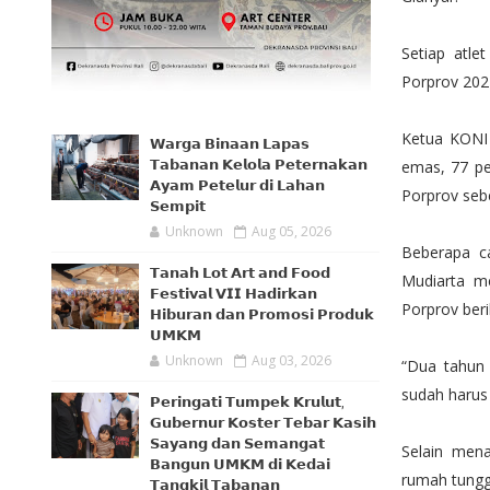
Setiap atle
Porprov 202
Ketua KONI 
𝗪𝗮𝗿𝗴𝗮 𝗕𝗶𝗻𝗮𝗮𝗻 𝗟𝗮𝗽𝗮𝘀
emas, 77 pe
𝗧𝗮𝗯𝗮𝗻𝗮𝗻 𝗞𝗲𝗹𝗼𝗹𝗮 𝗣𝗲𝘁𝗲𝗿𝗻𝗮𝗸𝗮𝗻
𝗔𝘆𝗮𝗺 𝗣𝗲𝘁𝗲𝗹𝘂𝗿 𝗱𝗶 𝗟𝗮𝗵𝗮𝗻
Porprov seb
𝗦𝗲𝗺𝗽𝗶𝘁
Unknown
Aug 05, 2026
Beberapa c
𝗧𝗮𝗻𝗮𝗵 𝗟𝗼𝘁 𝗔𝗿𝘁 𝗮𝗻𝗱 𝗙𝗼𝗼𝗱
Mudiarta me
𝗙𝗲𝘀𝘁𝗶𝘃𝗮𝗹 𝗩𝗜𝗜 𝗛𝗮𝗱𝗶𝗿𝗸𝗮𝗻
Porprov beri
𝗛𝗶𝗯𝘂𝗿𝗮𝗻 𝗱𝗮𝗻 𝗣𝗿𝗼𝗺𝗼𝘀𝗶 𝗣𝗿𝗼𝗱𝘂𝗸
𝗨𝗠𝗞𝗠
Unknown
Aug 03, 2026
“Dua tahun
sudah harus
𝗣𝗲𝗿𝗶𝗻𝗴𝗮𝘁𝗶 𝗧𝘂𝗺𝗽𝗲𝗸 𝗞𝗿𝘂𝗹𝘂𝘁,
𝗚𝘂𝗯𝗲𝗿𝗻𝘂𝗿 𝗞𝗼𝘀𝘁𝗲𝗿 𝗧𝗲𝗯𝗮𝗿 𝗞𝗮𝘀𝗶𝗵
𝗦𝗮𝘆𝗮𝗻𝗴 𝗱𝗮𝗻 𝗦𝗲𝗺𝗮𝗻𝗴𝗮𝘁
Selain men
𝗕𝗮𝗻𝗴𝘂𝗻 𝗨𝗠𝗞𝗠 𝗱𝗶 𝗞𝗲𝗱𝗮𝗶
rumah tungg
𝗧𝗮𝗻𝗴𝗸𝗶𝗹 𝗧𝗮𝗯𝗮𝗻𝗮𝗻