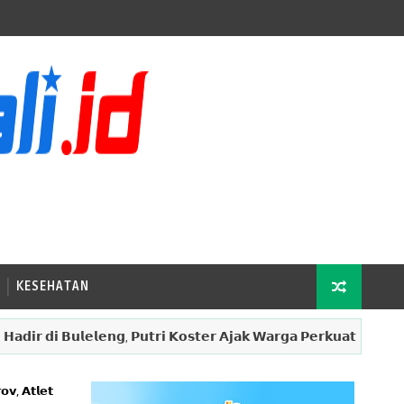
KESEHATAN
𝗱𝗶 𝗕𝘂𝗹𝗲𝗹𝗲𝗻𝗴, 𝗣𝘂𝘁𝗿𝗶 𝗞𝗼𝘀𝘁𝗲𝗿 𝗔𝗷𝗮𝗸 𝗪𝗮𝗿𝗴𝗮 𝗣𝗲𝗿𝗸𝘂𝗮𝘁 𝗞𝗲𝘁𝗮𝗵𝗮𝗻𝗮𝗻 𝗣
𝗼𝘃, 𝗔𝘁𝗹𝗲𝘁