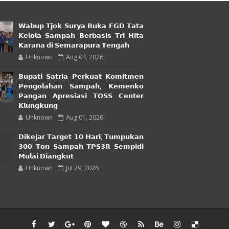
𝗪𝗮𝗯𝘂𝗽 𝗧𝗷𝗼𝗸 𝗦𝘂𝗿𝘆𝗮 𝗕𝘂𝗸𝗮 𝗙𝗚𝗗 𝗧𝗮𝘁𝗮
𝗞𝗲𝗹𝗼𝗹𝗮 𝗦𝗮𝗺𝗽𝗮𝗵 𝗕𝗲𝗿𝗯𝗮𝘀𝗶𝘀 𝗧𝗿𝗶 𝗛𝗶𝘁𝗮
𝗞𝗮𝗿𝗮𝗻𝗮 𝗱𝗶 𝗦𝗲𝗺𝗮𝗿𝗮𝗽𝘂𝗿𝗮 𝗧𝗲𝗻𝗴𝗮𝗵
Unknown
Aug 04, 2026
𝗕𝘂𝗽𝗮𝘁𝗶 𝗦𝗮𝘁𝗿𝗶𝗮 𝗣𝗲𝗿𝗸𝘂𝗮𝘁 𝗞𝗼𝗺𝗶𝘁𝗺𝗲𝗻
𝗣𝗲𝗻𝗴𝗼𝗹𝗮𝗵𝗮𝗻 𝗦𝗮𝗺𝗽𝗮𝗵, 𝗞𝗲𝗺𝗲𝗻𝗸𝗼
𝗣𝗮𝗻𝗴𝗮𝗻 𝗔𝗽𝗿𝗲𝘀𝗶𝗮𝘀𝗶 𝗧𝗢𝗦𝗦 𝗖𝗲𝗻𝘁𝗲𝗿
𝗞𝗹𝘂𝗻𝗴𝗸𝘂𝗻𝗴
Unknown
Aug 01, 2026
𝗗𝗶𝗸𝗲𝗷𝗮𝗿 𝗧𝗮𝗿𝗴𝗲𝘁 𝟭𝟬 𝗛𝗮𝗿𝗶, 𝗧𝘂𝗺𝗽𝘂𝗸𝗮𝗻
𝟯𝟬𝟬 𝗧𝗼𝗻 𝗦𝗮𝗺𝗽𝗮𝗵 𝗧𝗣𝗦𝟯𝗥 𝗦𝗲𝗺𝗽𝗶𝗱𝗶
𝗠𝘂𝗹𝗮𝗶 𝗗𝗶𝗮𝗻𝗴𝗸𝘂𝘁
Unknown
Jul 29, 2026