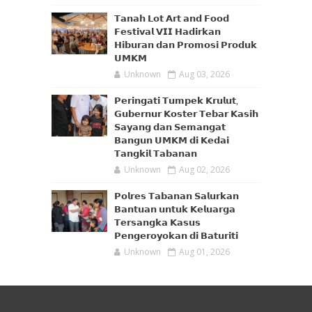
𝗧𝗮𝗻𝗮𝗵 𝗟𝗼𝘁 𝗔𝗿𝘁 𝗮𝗻𝗱 𝗙𝗼𝗼𝗱
𝗙𝗲𝘀𝘁𝗶𝘃𝗮𝗹 𝗩𝗜𝗜 𝗛𝗮𝗱𝗶𝗿𝗸𝗮𝗻
𝗛𝗶𝗯𝘂𝗿𝗮𝗻 𝗱𝗮𝗻 𝗣𝗿𝗼𝗺𝗼𝘀𝗶 𝗣𝗿𝗼𝗱𝘂𝗸
𝗨𝗠𝗞𝗠
Unknown
Aug 03, 2026
𝗣𝗲𝗿𝗶𝗻𝗴𝗮𝘁𝗶 𝗧𝘂𝗺𝗽𝗲𝗸 𝗞𝗿𝘂𝗹𝘂𝘁,
𝗚𝘂𝗯𝗲𝗿𝗻𝘂𝗿 𝗞𝗼𝘀𝘁𝗲𝗿 𝗧𝗲𝗯𝗮𝗿 𝗞𝗮𝘀𝗶𝗵
𝗦𝗮𝘆𝗮𝗻𝗴 𝗱𝗮𝗻 𝗦𝗲𝗺𝗮𝗻𝗴𝗮𝘁
𝗕𝗮𝗻𝗴𝘂𝗻 𝗨𝗠𝗞𝗠 𝗱𝗶 𝗞𝗲𝗱𝗮𝗶
𝗧𝗮𝗻𝗴𝗸𝗶𝗹 𝗧𝗮𝗯𝗮𝗻𝗮𝗻
Unknown
Aug 02, 2026
𝗣𝗼𝗹𝗿𝗲𝘀 𝗧𝗮𝗯𝗮𝗻𝗮𝗻 𝗦𝗮𝗹𝘂𝗿𝗸𝗮𝗻
𝗕𝗮𝗻𝘁𝘂𝗮𝗻 𝘂𝗻𝘁𝘂𝗸 𝗞𝗲𝗹𝘂𝗮𝗿𝗴𝗮
𝗧𝗲𝗿𝘀𝗮𝗻𝗴𝗸𝗮 𝗞𝗮𝘀𝘂𝘀
𝗣𝗲𝗻𝗴𝗲𝗿𝗼𝘆𝗼𝗸𝗮𝗻 𝗱𝗶 𝗕𝗮𝘁𝘂𝗿𝗶𝘁𝗶
Unknown
Aug 01, 2026