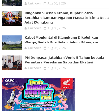
Unknown
Aug 06, 2026
𝗥𝗶𝗻𝗴𝗮𝗻𝗸𝗮𝗻 𝗕𝗲𝗯𝗮𝗻 𝗞𝗿𝗮𝗺𝗮, 𝗕𝘂𝗽𝗮𝘁𝗶 𝗦𝗮𝘁𝗿𝗶𝗮
𝗦𝗲𝗿𝗮𝗵𝗸𝗮𝗻 𝗕𝗮𝗻𝘁𝘂𝗮𝗻 𝗡𝗴𝗮𝗯𝗲𝗻 𝗠𝗮𝘀𝘀𝗮𝗹 𝗱𝗶 𝗟𝗶𝗺𝗮 𝗗𝗲𝘀𝗮
𝗔𝗱𝗮𝘁 𝗞𝗹𝘂𝗻𝗴𝗸𝘂𝗻𝗴
Unknown
Aug 06, 2026
𝗞𝗮𝗯𝗲𝗹 𝗠𝗲𝗻𝗷𝘂𝗻𝘁𝗮𝗶 𝗱𝗶 𝗞𝗹𝘂𝗻𝗴𝗸𝘂𝗻𝗴 𝗗𝗶𝗸𝗲𝗹𝘂𝗵𝗸𝗮𝗻
𝗪𝗮𝗿𝗴𝗮, 𝗦𝘂𝗱𝗮𝗵 𝗗𝘂𝗮 𝗕𝘂𝗹𝗮𝗻 𝗕𝗲𝗹𝘂𝗺 𝗗𝗶𝘁𝗮𝗻𝗴𝗮𝗻𝗶
Unknown
Aug 06, 2026
𝗣𝗡 𝗗𝗲𝗻𝗽𝗮𝘀𝗮𝗿 𝗝𝗮𝘁𝘂𝗵𝗸𝗮𝗻 𝗩𝗼𝗻𝗶𝘀 𝟱 𝗧𝗮𝗵𝘂𝗻 𝗸𝗲𝗽𝗮𝗱𝗮
𝗣𝗲𝗿𝗮𝗻𝘁𝗮𝗿𝗮 𝗣𝗲𝗿𝗲𝗱𝗮𝗿𝗮𝗻 𝗦𝗮𝗯𝘂 𝗱𝗮𝗻 𝗘𝗸𝘀𝘁𝗮𝘀𝗶
Unknown
Aug 06, 2026