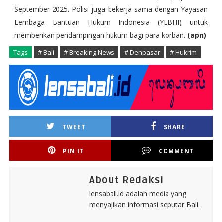
September 2025. Polisi juga bekerja sama dengan Yayasan
Lembaga Bantuan Hukum Indonesia (YLBHI) untuk
memberikan pendampingan hukum bagi para korban.
(apn)
Tags
# Bali
# Breaking News
# Denpasar
# Hukrim
TWEET
SHARE
PIN IT
COMMENT
About Redaksi
lensabali.id adalah media yang
menyajikan informasi seputar Bali.