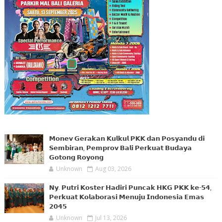
𝗠𝗼𝗻𝗲𝘃 𝗚𝗲𝗿𝗮𝗸𝗮𝗻 𝗞𝘂𝗹𝗸𝘂𝗹 𝗣𝗞𝗞 𝗱𝗮𝗻 𝗣𝗼𝘀𝘆𝗮𝗻𝗱𝘂 𝗱𝗶
𝗦𝗲𝗺𝗯𝗶𝗿𝗮𝗻, 𝗣𝗲𝗺𝗽𝗿𝗼𝘃 𝗕𝗮𝗹𝗶 𝗣𝗲𝗿𝗸𝘂𝗮𝘁 𝗕𝘂𝗱𝗮𝘆𝗮
𝗚𝗼𝘁𝗼𝗻𝗴 𝗥𝗼𝘆𝗼𝗻𝗴
Unknown
Aug 03, 2026
𝗡𝘆. 𝗣𝘂𝘁𝗿𝗶 𝗞𝗼𝘀𝘁𝗲𝗿 𝗛𝗮𝗱𝗶𝗿𝗶 𝗣𝘂𝗻𝗰𝗮𝗸 𝗛𝗞𝗚 𝗣𝗞𝗞 𝗸𝗲-𝟱𝟰,
𝗣𝗲𝗿𝗸𝘂𝗮𝘁 𝗞𝗼𝗹𝗮𝗯𝗼𝗿𝗮𝘀𝗶 𝗠𝗲𝗻𝘂𝗷𝘂 𝗜𝗻𝗱𝗼𝗻𝗲𝘀𝗶𝗮 𝗘𝗺𝗮𝘀
𝟮𝟬𝟰𝟱
Unknown
Jul 13, 2026