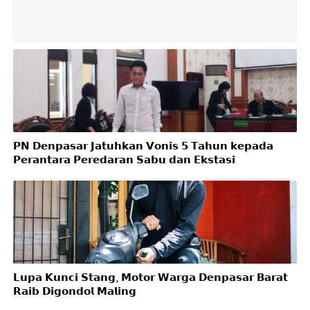
𝗣𝗡 𝗗𝗲𝗻𝗽𝗮𝘀𝗮𝗿 𝗝𝗮𝘁𝘂𝗵𝗸𝗮𝗻 𝗩𝗼𝗻𝗶𝘀 𝟱 𝗧𝗮𝗵𝘂𝗻 𝗸𝗲𝗽𝗮𝗱𝗮
𝗣𝗲𝗿𝗮𝗻𝘁𝗮𝗿𝗮 𝗣𝗲𝗿𝗲𝗱𝗮𝗿𝗮𝗻 𝗦𝗮𝗯𝘂 𝗱𝗮𝗻 𝗘𝗸𝘀𝘁𝗮𝘀𝗶
𝗟𝘂𝗽𝗮 𝗞𝘂𝗻𝗰𝗶 𝗦𝘁𝗮𝗻𝗴, 𝗠𝗼𝘁𝗼𝗿 𝗪𝗮𝗿𝗴𝗮 𝗗𝗲𝗻𝗽𝗮𝘀𝗮𝗿 𝗕𝗮𝗿𝗮𝘁
𝗥𝗮𝗶𝗯 𝗗𝗶𝗴𝗼𝗻𝗱𝗼𝗹 𝗠𝗮𝗹𝗶𝗻𝗴