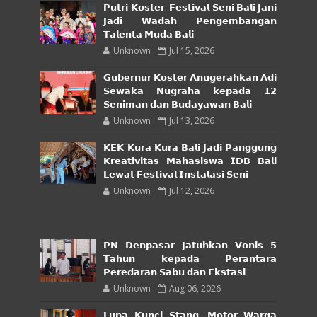
𝗣𝘂𝘁𝗿𝗶 𝗞𝗼𝘀𝘁𝗲𝗿: 𝗙𝗲𝘀𝘁𝗶𝘃𝗮𝗹 𝗦𝗲𝗻𝗶 𝗕𝗮𝗹𝗶 𝗝𝗮𝗻𝗶
𝗝𝗮𝗱𝗶 𝗪𝗮𝗱𝗮𝗵 𝗣𝗲𝗻𝗴𝗲𝗺𝗯𝗮𝗻𝗴𝗮𝗻
𝗧𝗮𝗹𝗲𝗻𝘁𝗮 𝗠𝘂𝗱𝗮 𝗕𝗮𝗹𝗶
Unknown
Jul 15, 2026
𝗚𝘂𝗯𝗲𝗿𝗻𝘂𝗿 𝗞𝗼𝘀𝘁𝗲𝗿 𝗔𝗻𝘂𝗴𝗲𝗿𝗮𝗵𝗸𝗮𝗻 𝗔𝗱𝗶
𝗦𝗲𝘄𝗮𝗸𝗮 𝗡𝘂𝗴𝗿𝗮𝗵𝗮 𝗸𝗲𝗽𝗮𝗱𝗮 𝟭𝟮
𝗦𝗲𝗻𝗶𝗺𝗮𝗻 𝗱𝗮𝗻 𝗕𝘂𝗱𝗮𝘆𝗮𝘄𝗮𝗻 𝗕𝗮𝗹𝗶
Unknown
Jul 13, 2026
𝗞𝗘𝗞 𝗞𝘂𝗿𝗮 𝗞𝘂𝗿𝗮 𝗕𝗮𝗹𝗶 𝗝𝗮𝗱𝗶 𝗣𝗮𝗻𝗴𝗴𝘂𝗻𝗴
𝗞𝗿𝗲𝗮𝘁𝗶𝘃𝗶𝘁𝗮𝘀 𝗠𝗮𝗵𝗮𝘀𝗶𝘀𝘄𝗮 𝗜𝗗𝗕 𝗕𝗮𝗹𝗶
𝗟𝗲𝘄𝗮𝘁 𝗙𝗲𝘀𝘁𝗶𝘃𝗮𝗹 𝗜𝗻𝘀𝘁𝗮𝗹𝗮𝘀𝗶 𝗦𝗲𝗻𝗶
Unknown
Jul 12, 2026
𝗣𝗡 𝗗𝗲𝗻𝗽𝗮𝘀𝗮𝗿 𝗝𝗮𝘁𝘂𝗵𝗸𝗮𝗻 𝗩𝗼𝗻𝗶𝘀 𝟱
𝗧𝗮𝗵𝘂𝗻 𝗸𝗲𝗽𝗮𝗱𝗮 𝗣𝗲𝗿𝗮𝗻𝘁𝗮𝗿𝗮
𝗣𝗲𝗿𝗲𝗱𝗮𝗿𝗮𝗻 𝗦𝗮𝗯𝘂 𝗱𝗮𝗻 𝗘𝗸𝘀𝘁𝗮𝘀𝗶
Unknown
Aug 06, 2026
𝗟𝘂𝗽𝗮 𝗞𝘂𝗻𝗰𝗶 𝗦𝘁𝗮𝗻𝗴, 𝗠𝗼𝘁𝗼𝗿 𝗪𝗮𝗿𝗴𝗮