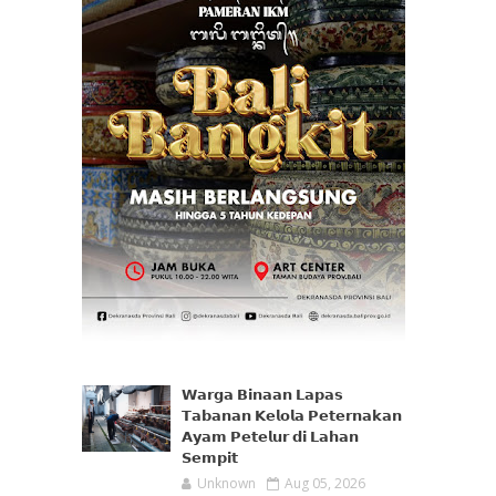
𝗪𝗮𝗿𝗴𝗮 𝗕𝗶𝗻𝗮𝗮𝗻 𝗟𝗮𝗽𝗮𝘀
𝗧𝗮𝗯𝗮𝗻𝗮𝗻 𝗞𝗲𝗹𝗼𝗹𝗮 𝗣𝗲𝘁𝗲𝗿𝗻𝗮𝗸𝗮𝗻
𝗔𝘆𝗮𝗺 𝗣𝗲𝘁𝗲𝗹𝘂𝗿 𝗱𝗶 𝗟𝗮𝗵𝗮𝗻
𝗦𝗲𝗺𝗽𝗶𝘁
Unknown
Aug 05, 2026