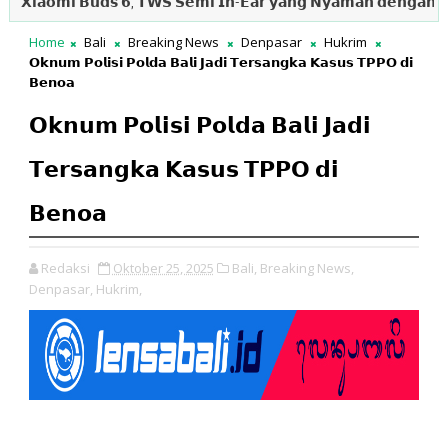
𝗼𝗺𝗶 𝗕𝘂𝗱𝘀 𝟲, 𝗧𝗪𝗦 𝗦𝗲𝗺𝗶 𝗜𝗻-𝗘𝗮𝗿 𝘆𝗮𝗻𝗴 𝗡𝘆𝗮𝗺𝗮𝗻 𝗱𝗲𝗻𝗴𝗮𝗻 𝗦𝘂𝗮𝗿𝗮 𝗝
Home
Bali
Breaking News
Denpasar
Hukrim
𝗢𝗸𝗻𝘂𝗺 𝗣𝗼𝗹𝗶𝘀𝗶 𝗣𝗼𝗹𝗱𝗮 𝗕𝗮𝗹𝗶 𝗝𝗮𝗱𝗶 𝗧𝗲𝗿𝘀𝗮𝗻𝗴𝗸𝗮 𝗞𝗮𝘀𝘂𝘀 𝗧𝗣𝗣𝗢 𝗱𝗶
𝗕𝗲𝗻𝗼𝗮
𝗢𝗸𝗻𝘂𝗺 𝗣𝗼𝗹𝗶𝘀𝗶 𝗣𝗼𝗹𝗱𝗮 𝗕𝗮𝗹𝗶 𝗝𝗮𝗱𝗶
𝗧𝗲𝗿𝘀𝗮𝗻𝗴𝗸𝗮 𝗞𝗮𝘀𝘂𝘀 𝗧𝗣𝗣𝗢 𝗱𝗶
𝗕𝗲𝗻𝗼𝗮
Redaksi
Oktober 25, 2025
Bali,
Breaking News,
Denpasar,
Hukrim,