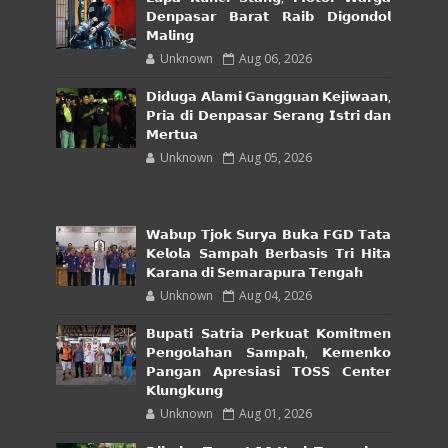
𝗗𝗲𝗻𝗽𝗮𝘀𝗮𝗿 𝗕𝗮𝗿𝗮𝘁 𝗥𝗮𝗶𝗯 𝗗𝗶𝗴𝗼𝗻𝗱𝗼𝗹
𝗠𝗮𝗹𝗶𝗻𝗴
Unknown
Aug 06, 2026
𝗗𝗶𝗱𝘂𝗴𝗮 𝗔𝗹𝗮𝗺𝗶 𝗚𝗮𝗻𝗴𝗴𝘂𝗮𝗻 𝗞𝗲𝗷𝗶𝘄𝗮𝗮𝗻,
𝗣𝗿𝗶𝗮 𝗱𝗶 𝗗𝗲𝗻𝗽𝗮𝘀𝗮𝗿 𝗦𝗲𝗿𝗮𝗻𝗴 𝗜𝘀𝘁𝗿𝗶 𝗱𝗮𝗻
𝗠𝗲𝗿𝘁𝘂𝗮
Unknown
Aug 05, 2026
𝗪𝗮𝗯𝘂𝗽 𝗧𝗷𝗼𝗸 𝗦𝘂𝗿𝘆𝗮 𝗕𝘂𝗸𝗮 𝗙𝗚𝗗 𝗧𝗮𝘁𝗮
𝗞𝗲𝗹𝗼𝗹𝗮 𝗦𝗮𝗺𝗽𝗮𝗵 𝗕𝗲𝗿𝗯𝗮𝘀𝗶𝘀 𝗧𝗿𝗶 𝗛𝗶𝘁𝗮
𝗞𝗮𝗿𝗮𝗻𝗮 𝗱𝗶 𝗦𝗲𝗺𝗮𝗿𝗮𝗽𝘂𝗿𝗮 𝗧𝗲𝗻𝗴𝗮𝗵
Unknown
Aug 04, 2026
𝗕𝘂𝗽𝗮𝘁𝗶 𝗦𝗮𝘁𝗿𝗶𝗮 𝗣𝗲𝗿𝗸𝘂𝗮𝘁 𝗞𝗼𝗺𝗶𝘁𝗺𝗲𝗻
𝗣𝗲𝗻𝗴𝗼𝗹𝗮𝗵𝗮𝗻 𝗦𝗮𝗺𝗽𝗮𝗵, 𝗞𝗲𝗺𝗲𝗻𝗸𝗼
𝗣𝗮𝗻𝗴𝗮𝗻 𝗔𝗽𝗿𝗲𝘀𝗶𝗮𝘀𝗶 𝗧𝗢𝗦𝗦 𝗖𝗲𝗻𝘁𝗲𝗿
𝗞𝗹𝘂𝗻𝗴𝗸𝘂𝗻𝗴
Unknown
Aug 01, 2026