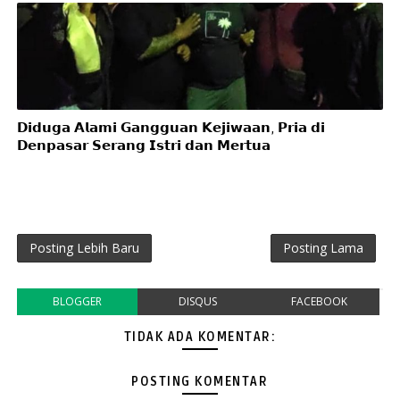
𝗗𝗶𝗱𝘂𝗴𝗮 𝗔𝗹𝗮𝗺𝗶 𝗚𝗮𝗻𝗴𝗴𝘂𝗮𝗻 𝗞𝗲𝗷𝗶𝘄𝗮𝗮𝗻, 𝗣𝗿𝗶𝗮 𝗱𝗶
𝗗𝗲𝗻𝗽𝗮𝘀𝗮𝗿 𝗦𝗲𝗿𝗮𝗻𝗴 𝗜𝘀𝘁𝗿𝗶 𝗱𝗮𝗻 𝗠𝗲𝗿𝘁𝘂𝗮
Posting Lebih Baru
Posting Lama
BLOGGER
DISQUS
FACEBOOK
TIDAK ADA KOMENTAR:
POSTING KOMENTAR