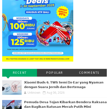
RECENT
POPULAR
COMMENTS
𝗫𝗶𝗮𝗼𝗺𝗶 𝗕𝘂𝗱𝘀 𝟲, 𝗧𝗪𝗦 𝗦𝗲𝗺𝗶 𝗜𝗻-𝗘𝗮𝗿 𝘆𝗮𝗻𝗴 𝗡𝘆𝗮𝗺𝗮𝗻
𝗱𝗲𝗻𝗴𝗮𝗻 𝗦𝘂𝗮𝗿𝗮 𝗝𝗲𝗿𝗻𝗶𝗵 𝗱𝗮𝗻 𝗕𝗲𝗿𝘁𝗲𝗻𝗮𝗴𝗮
Unknown
Aug 06, 2026
𝗣𝗲𝗺𝘂𝗱𝗮 𝗗𝗲𝘀𝗮 𝗧𝗼𝗷𝗮𝗻 𝗞𝗶𝗯𝗮𝗿𝗸𝗮𝗻 𝗕𝗲𝗻𝗱𝗲𝗿𝗮 𝗥𝗮𝗸𝘀𝗮𝘀𝗮
𝗱𝗮𝗻 𝗕𝗮𝗴𝗶𝗸𝗮𝗻 𝗥𝗮𝘁𝘂𝘀𝗮𝗻 𝗠𝗲𝗿𝗮𝗵 𝗣𝘂𝘁𝗶𝗵 𝗠𝗶𝗻𝗶