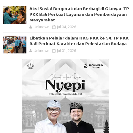
𝗔𝗸𝘀𝗶 𝗦𝗼𝘀𝗶𝗮𝗹 𝗕𝗲𝗿𝗴𝗲𝗿𝗮𝗸 𝗱𝗮𝗻 𝗕𝗲𝗿𝗯𝗮𝗴𝗶 𝗱𝗶 𝗚𝗶𝗮𝗻𝘆𝗮𝗿, 𝗧𝗣
𝗣𝗞𝗞 𝗕𝗮𝗹𝗶 𝗣𝗲𝗿𝗸𝘂𝗮𝘁 𝗟𝗮𝘆𝗮𝗻𝗮𝗻 𝗱𝗮𝗻 𝗣𝗲𝗺𝗯𝗲𝗿𝗱𝗮𝘆𝗮𝗮𝗻
𝗠𝗮𝘀𝘆𝗮𝗿𝗮𝗸𝗮𝘁
Unknown
Jul 04, 2026
𝗟𝗶𝗯𝗮𝘁𝗸𝗮𝗻 𝗣𝗲𝗹𝗮𝗷𝗮𝗿 𝗱𝗮𝗹𝗮𝗺 𝗛𝗞𝗚 𝗣𝗞𝗞 𝗸𝗲-𝟱𝟰, 𝗧𝗣 𝗣𝗞𝗞
𝗕𝗮𝗹𝗶 𝗣𝗲𝗿𝗸𝘂𝗮𝘁 𝗞𝗮𝗿𝗮𝗸𝘁𝗲𝗿 𝗱𝗮𝗻 𝗣𝗲𝗹𝗲𝘀𝘁𝗮𝗿𝗶𝗮𝗻 𝗕𝘂𝗱𝗮𝘆𝗮
Unknown
Jul 01, 2026