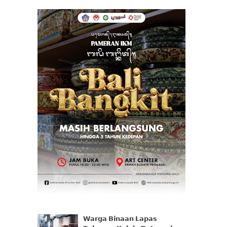
𝗪𝗮𝗿𝗴𝗮 𝗕𝗶𝗻𝗮𝗮𝗻 𝗟𝗮𝗽𝗮𝘀