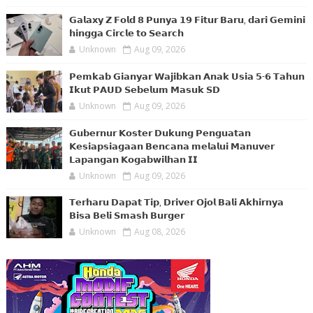
𝗚𝗮𝗹𝗮𝘅𝘆 𝗭 𝗙𝗼𝗹𝗱 𝟴 𝗣𝘂𝗻𝘆𝗮 𝟭𝟵 𝗙𝗶𝘁𝘂𝗿 𝗕𝗮𝗿𝘂, 𝗱𝗮𝗿𝗶 𝗚𝗲𝗺𝗶𝗻𝗶
𝗵𝗶𝗻𝗴𝗴𝗮 𝗖𝗶𝗿𝗰𝗹𝗲 𝘁𝗼 𝗦𝗲𝗮𝗿𝗰𝗵
Unknown
Aug 09, 2026
𝗣𝗲𝗺𝗸𝗮𝗯 𝗚𝗶𝗮𝗻𝘆𝗮𝗿 𝗪𝗮𝗷𝗶𝗯𝗸𝗮𝗻 𝗔𝗻𝗮𝗸 𝗨𝘀𝗶𝗮 𝟱-𝟲 𝗧𝗮𝗵𝘂𝗻
𝗜𝗸𝘂𝘁 𝗣𝗔𝗨𝗗 𝗦𝗲𝗯𝗲𝗹𝘂𝗺 𝗠𝗮𝘀𝘂𝗸 𝗦𝗗
Unknown
Aug 09, 2026
𝗚𝘂𝗯𝗲𝗿𝗻𝘂𝗿 𝗞𝗼𝘀𝘁𝗲𝗿 𝗗𝘂𝗸𝘂𝗻𝗴 𝗣𝗲𝗻𝗴𝘂𝗮𝘁𝗮𝗻
𝗞𝗲𝘀𝗶𝗮𝗽𝘀𝗶𝗮𝗴𝗮𝗮𝗻 𝗕𝗲𝗻𝗰𝗮𝗻𝗮 𝗺𝗲𝗹𝗮𝗹𝘂𝗶 𝗠𝗮𝗻𝘂𝘃𝗲𝗿
𝗟𝗮𝗽𝗮𝗻𝗴𝗮𝗻 𝗞𝗼𝗴𝗮𝗯𝘄𝗶𝗹𝗵𝗮𝗻 𝗜𝗜
Unknown
Aug 09, 2026
𝗧𝗲𝗿𝗵𝗮𝗿𝘂 𝗗𝗮𝗽𝗮𝘁 𝗧𝗶𝗽, 𝗗𝗿𝗶𝘃𝗲𝗿 𝗢𝗷𝗼𝗹 𝗕𝗮𝗹𝗶 𝗔𝗸𝗵𝗶𝗿𝗻𝘆𝗮
𝗕𝗶𝘀𝗮 𝗕𝗲𝗹𝗶 𝗦𝗺𝗮𝘀𝗵 𝗕𝘂𝗿𝗴𝗲𝗿
Unknown
Aug 08, 2026