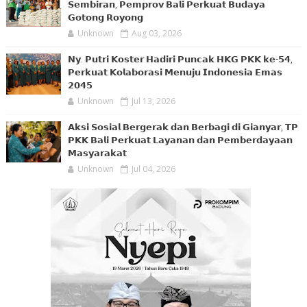
𝗦𝗲𝗺𝗯𝗶𝗿𝗮𝗻, 𝗣𝗲𝗺𝗽𝗿𝗼𝘃 𝗕𝗮𝗹𝗶 𝗣𝗲𝗿𝗸𝘂𝗮𝘁 𝗕𝘂𝗱𝗮𝘆𝗮
𝗚𝗼𝘁𝗼𝗻𝗴 𝗥𝗼𝘆𝗼𝗻𝗴
Unknown
Aug 03, 2026
𝗡𝘆. 𝗣𝘂𝘁𝗿𝗶 𝗞𝗼𝘀𝘁𝗲𝗿 𝗛𝗮𝗱𝗶𝗿𝗶 𝗣𝘂𝗻𝗰𝗮𝗸 𝗛𝗞𝗚 𝗣𝗞𝗞 𝗸𝗲-𝟱𝟰,
𝗣𝗲𝗿𝗸𝘂𝗮𝘁 𝗞𝗼𝗹𝗮𝗯𝗼𝗿𝗮𝘀𝗶 𝗠𝗲𝗻𝘂𝗷𝘂 𝗜𝗻𝗱𝗼𝗻𝗲𝘀𝗶𝗮 𝗘𝗺𝗮𝘀
𝟮𝟬𝟰𝟱
Unknown
Jul 13, 2026
𝗔𝗸𝘀𝗶 𝗦𝗼𝘀𝗶𝗮𝗹 𝗕𝗲𝗿𝗴𝗲𝗿𝗮𝗸 𝗱𝗮𝗻 𝗕𝗲𝗿𝗯𝗮𝗴𝗶 𝗱𝗶 𝗚𝗶𝗮𝗻𝘆𝗮𝗿, 𝗧𝗣
𝗣𝗞𝗞 𝗕𝗮𝗹𝗶 𝗣𝗲𝗿𝗸𝘂𝗮𝘁 𝗟𝗮𝘆𝗮𝗻𝗮𝗻 𝗱𝗮𝗻 𝗣𝗲𝗺𝗯𝗲𝗿𝗱𝗮𝘆𝗮𝗮𝗻
𝗠𝗮𝘀𝘆𝗮𝗿𝗮𝗸𝗮𝘁
Unknown
Jul 04, 2026