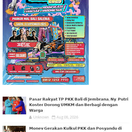
𝗣𝗮𝘀𝗮𝗿 𝗥𝗮𝗸𝘆𝗮𝘁 𝗧𝗣 𝗣𝗞𝗞 𝗕𝗮𝗹𝗶 𝗱𝗶 𝗝𝗲𝗺𝗯𝗿𝗮𝗻𝗮, 𝗡𝘆. 𝗣𝘂𝘁𝗿𝗶
𝗞𝗼𝘀𝘁𝗲𝗿 𝗗𝗼𝗿𝗼𝗻𝗴 𝗨𝗠𝗞𝗠 𝗱𝗮𝗻 𝗕𝗲𝗿𝗯𝗮𝗴𝗶 𝗱𝗲𝗻𝗴𝗮𝗻
𝗪𝗮𝗿𝗴𝗮
Unknown
Aug 08, 2026
𝗠𝗼𝗻𝗲𝘃 𝗚𝗲𝗿𝗮𝗸𝗮𝗻 𝗞𝘂𝗹𝗸𝘂𝗹 𝗣𝗞𝗞 𝗱𝗮𝗻 𝗣𝗼𝘀𝘆𝗮𝗻𝗱𝘂 𝗱𝗶