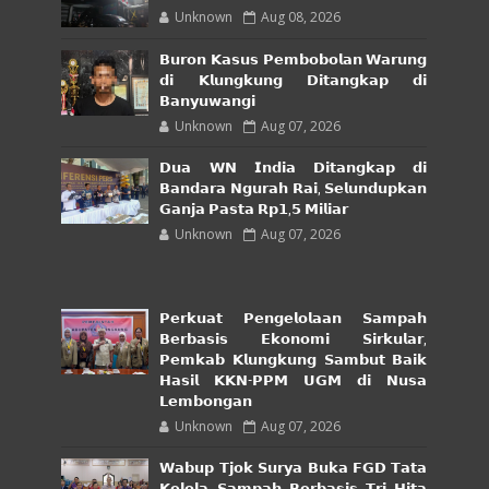
Unknown
Aug 08, 2026
𝗕𝘂𝗿𝗼𝗻 𝗞𝗮𝘀𝘂𝘀 𝗣𝗲𝗺𝗯𝗼𝗯𝗼𝗹𝗮𝗻 𝗪𝗮𝗿𝘂𝗻𝗴
𝗱𝗶 𝗞𝗹𝘂𝗻𝗴𝗸𝘂𝗻𝗴 𝗗𝗶𝘁𝗮𝗻𝗴𝗸𝗮𝗽 𝗱𝗶
𝗕𝗮𝗻𝘆𝘂𝘄𝗮𝗻𝗴𝗶
Unknown
Aug 07, 2026
𝗗𝘂𝗮 𝗪𝗡 𝗜𝗻𝗱𝗶𝗮 𝗗𝗶𝘁𝗮𝗻𝗴𝗸𝗮𝗽 𝗱𝗶
𝗕𝗮𝗻𝗱𝗮𝗿𝗮 𝗡𝗴𝘂𝗿𝗮𝗵 𝗥𝗮𝗶, 𝗦𝗲𝗹𝘂𝗻𝗱𝘂𝗽𝗸𝗮𝗻
𝗚𝗮𝗻𝗷𝗮 𝗣𝗮𝘀𝘁𝗮 𝗥𝗽𝟭,𝟱 𝗠𝗶𝗹𝗶𝗮𝗿
Unknown
Aug 07, 2026
𝗣𝗲𝗿𝗸𝘂𝗮𝘁 𝗣𝗲𝗻𝗴𝗲𝗹𝗼𝗹𝗮𝗮𝗻 𝗦𝗮𝗺𝗽𝗮𝗵
𝗕𝗲𝗿𝗯𝗮𝘀𝗶𝘀 𝗘𝗸𝗼𝗻𝗼𝗺𝗶 𝗦𝗶𝗿𝗸𝘂𝗹𝗮𝗿,
𝗣𝗲𝗺𝗸𝗮𝗯 𝗞𝗹𝘂𝗻𝗴𝗸𝘂𝗻𝗴 𝗦𝗮𝗺𝗯𝘂𝘁 𝗕𝗮𝗶𝗸
𝗛𝗮𝘀𝗶𝗹 𝗞𝗞𝗡-𝗣𝗣𝗠 𝗨𝗚𝗠 𝗱𝗶 𝗡𝘂𝘀𝗮
𝗟𝗲𝗺𝗯𝗼𝗻𝗴𝗮𝗻
Unknown
Aug 07, 2026
𝗪𝗮𝗯𝘂𝗽 𝗧𝗷𝗼𝗸 𝗦𝘂𝗿𝘆𝗮 𝗕𝘂𝗸𝗮 𝗙𝗚𝗗 𝗧𝗮𝘁𝗮