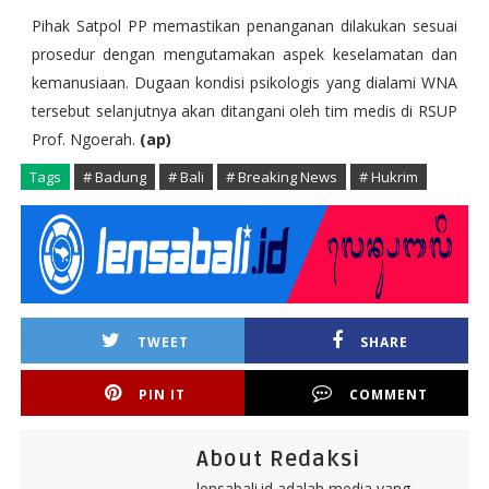
Pihak Satpol PP memastikan penanganan dilakukan sesuai
prosedur dengan mengutamakan aspek keselamatan dan
kemanusiaan. Dugaan kondisi psikologis yang dialami WNA
tersebut selanjutnya akan ditangani oleh tim medis di RSUP
Prof. Ngoerah.
(ap)
Tags
# Badung
# Bali
# Breaking News
# Hukrim
TWEET
SHARE
PIN IT
COMMENT
About Redaksi
lensabali.id adalah media yang