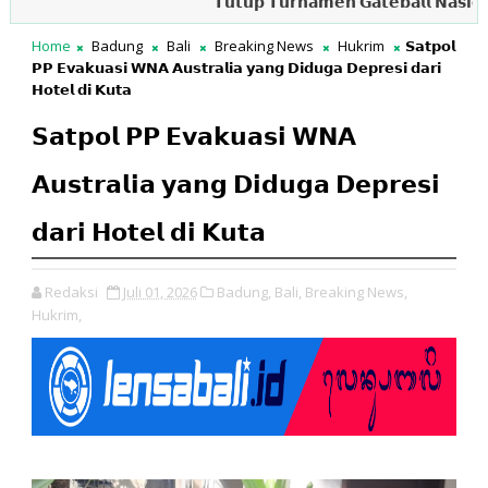
𝗧𝘂𝘁𝘂𝗽 𝗧𝘂𝗿𝗻𝗮𝗺𝗲𝗻 𝗚𝗮𝘁𝗲𝗯𝗮𝗹𝗹 𝗡𝗮𝘀𝗶𝗼𝗻𝗮𝗹, 𝗚𝘂
Home
Badung
Bali
Breaking News
Hukrim
𝗦𝗮𝘁𝗽𝗼𝗹
𝗣𝗣 𝗘𝘃𝗮𝗸𝘂𝗮𝘀𝗶 𝗪𝗡𝗔 𝗔𝘂𝘀𝘁𝗿𝗮𝗹𝗶𝗮 𝘆𝗮𝗻𝗴 𝗗𝗶𝗱𝘂𝗴𝗮 𝗗𝗲𝗽𝗿𝗲𝘀𝗶 𝗱𝗮𝗿𝗶
𝗛𝗼𝘁𝗲𝗹 𝗱𝗶 𝗞𝘂𝘁𝗮
𝗦𝗮𝘁𝗽𝗼𝗹 𝗣𝗣 𝗘𝘃𝗮𝗸𝘂𝗮𝘀𝗶 𝗪𝗡𝗔
𝗔𝘂𝘀𝘁𝗿𝗮𝗹𝗶𝗮 𝘆𝗮𝗻𝗴 𝗗𝗶𝗱𝘂𝗴𝗮 𝗗𝗲𝗽𝗿𝗲𝘀𝗶
𝗱𝗮𝗿𝗶 𝗛𝗼𝘁𝗲𝗹 𝗱𝗶 𝗞𝘂𝘁𝗮
Redaksi
Juli 01, 2026
Badung,
Bali,
Breaking News,
Hukrim,