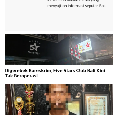
menyajikan informasi seputar Bali.
𝗗𝗶𝗴𝗲𝗿𝗲𝗯𝗲𝗸 𝗕𝗮𝗿𝗲𝘀𝗸𝗿𝗶𝗺, 𝗙𝗶𝘃𝗲 𝗦𝘁𝗮𝗿𝘀 𝗖𝗹𝘂𝗯 𝗕𝗮𝗹𝗶 𝗞𝗶𝗻𝗶
𝗧𝗮𝗸 𝗕𝗲𝗿𝗼𝗽𝗲𝗿𝗮𝘀𝗶