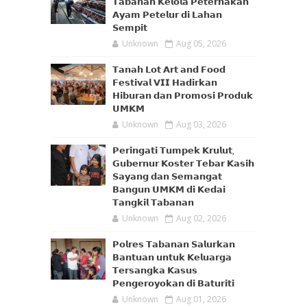
𝗧𝗮𝗯𝗮𝗻𝗮𝗻 𝗞𝗲𝗹𝗼𝗹𝗮 𝗣𝗲𝘁𝗲𝗿𝗻𝗮𝗸𝗮𝗻
𝗔𝘆𝗮𝗺 𝗣𝗲𝘁𝗲𝗹𝘂𝗿 𝗱𝗶 𝗟𝗮𝗵𝗮𝗻
𝗦𝗲𝗺𝗽𝗶𝘁
Unknown
Aug 05, 2026
𝗧𝗮𝗻𝗮𝗵 𝗟𝗼𝘁 𝗔𝗿𝘁 𝗮𝗻𝗱 𝗙𝗼𝗼𝗱
𝗙𝗲𝘀𝘁𝗶𝘃𝗮𝗹 𝗩𝗜𝗜 𝗛𝗮𝗱𝗶𝗿𝗸𝗮𝗻
𝗛𝗶𝗯𝘂𝗿𝗮𝗻 𝗱𝗮𝗻 𝗣𝗿𝗼𝗺𝗼𝘀𝗶 𝗣𝗿𝗼𝗱𝘂𝗸
𝗨𝗠𝗞𝗠
Unknown
Aug 03, 2026
𝗣𝗲𝗿𝗶𝗻𝗴𝗮𝘁𝗶 𝗧𝘂𝗺𝗽𝗲𝗸 𝗞𝗿𝘂𝗹𝘂𝘁,
𝗚𝘂𝗯𝗲𝗿𝗻𝘂𝗿 𝗞𝗼𝘀𝘁𝗲𝗿 𝗧𝗲𝗯𝗮𝗿 𝗞𝗮𝘀𝗶𝗵
𝗦𝗮𝘆𝗮𝗻𝗴 𝗱𝗮𝗻 𝗦𝗲𝗺𝗮𝗻𝗴𝗮𝘁
𝗕𝗮𝗻𝗴𝘂𝗻 𝗨𝗠𝗞𝗠 𝗱𝗶 𝗞𝗲𝗱𝗮𝗶
𝗧𝗮𝗻𝗴𝗸𝗶𝗹 𝗧𝗮𝗯𝗮𝗻𝗮𝗻
Unknown
Aug 02, 2026
𝗣𝗼𝗹𝗿𝗲𝘀 𝗧𝗮𝗯𝗮𝗻𝗮𝗻 𝗦𝗮𝗹𝘂𝗿𝗸𝗮𝗻
𝗕𝗮𝗻𝘁𝘂𝗮𝗻 𝘂𝗻𝘁𝘂𝗸 𝗞𝗲𝗹𝘂𝗮𝗿𝗴𝗮
𝗧𝗲𝗿𝘀𝗮𝗻𝗴𝗸𝗮 𝗞𝗮𝘀𝘂𝘀
𝗣𝗲𝗻𝗴𝗲𝗿𝗼𝘆𝗼𝗸𝗮𝗻 𝗱𝗶 𝗕𝗮𝘁𝘂𝗿𝗶𝘁𝗶
Unknown
Aug 01, 2026