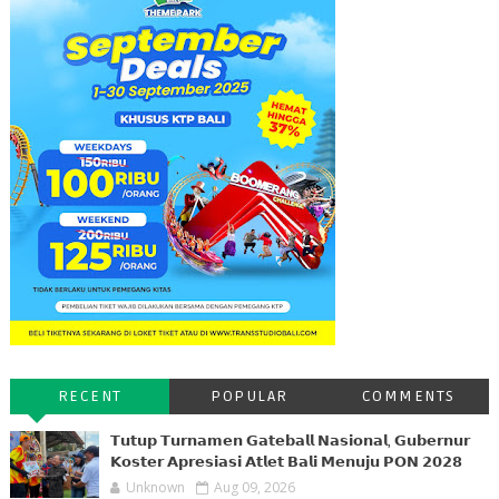
RECENT
POPULAR
COMMENTS
𝗧𝘂𝘁𝘂𝗽 𝗧𝘂𝗿𝗻𝗮𝗺𝗲𝗻 𝗚𝗮𝘁𝗲𝗯𝗮𝗹𝗹 𝗡𝗮𝘀𝗶𝗼𝗻𝗮𝗹, 𝗚𝘂𝗯𝗲𝗿𝗻𝘂𝗿
𝗞𝗼𝘀𝘁𝗲𝗿 𝗔𝗽𝗿𝗲𝘀𝗶𝗮𝘀𝗶 𝗔𝘁𝗹𝗲𝘁 𝗕𝗮𝗹𝗶 𝗠𝗲𝗻𝘂𝗷𝘂 𝗣𝗢𝗡 𝟮𝟬𝟮𝟴
Unknown
Aug 09, 2026