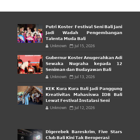
𝗣𝘂𝘁𝗿𝗶 𝗞𝗼𝘀𝘁𝗲𝗿: 𝗙𝗲𝘀𝘁𝗶𝘃𝗮𝗹 𝗦𝗲𝗻𝗶 𝗕𝗮𝗹𝗶 𝗝𝗮𝗻𝗶
𝗝𝗮𝗱𝗶 𝗪𝗮𝗱𝗮𝗵 𝗣𝗲𝗻𝗴𝗲𝗺𝗯𝗮𝗻𝗴𝗮𝗻
𝗧𝗮𝗹𝗲𝗻𝘁𝗮 𝗠𝘂𝗱𝗮 𝗕𝗮𝗹𝗶
Unknown
Jul 15, 2026
𝗚𝘂𝗯𝗲𝗿𝗻𝘂𝗿 𝗞𝗼𝘀𝘁𝗲𝗿 𝗔𝗻𝘂𝗴𝗲𝗿𝗮𝗵𝗸𝗮𝗻 𝗔𝗱𝗶
𝗦𝗲𝘄𝗮𝗸𝗮 𝗡𝘂𝗴𝗿𝗮𝗵𝗮 𝗸𝗲𝗽𝗮𝗱𝗮 𝟭𝟮
𝗦𝗲𝗻𝗶𝗺𝗮𝗻 𝗱𝗮𝗻 𝗕𝘂𝗱𝗮𝘆𝗮𝘄𝗮𝗻 𝗕𝗮𝗹𝗶
Unknown
Jul 13, 2026
𝗞𝗘𝗞 𝗞𝘂𝗿𝗮 𝗞𝘂𝗿𝗮 𝗕𝗮𝗹𝗶 𝗝𝗮𝗱𝗶 𝗣𝗮𝗻𝗴𝗴𝘂𝗻𝗴
𝗞𝗿𝗲𝗮𝘁𝗶𝘃𝗶𝘁𝗮𝘀 𝗠𝗮𝗵𝗮𝘀𝗶𝘀𝘄𝗮 𝗜𝗗𝗕 𝗕𝗮𝗹𝗶
𝗟𝗲𝘄𝗮𝘁 𝗙𝗲𝘀𝘁𝗶𝘃𝗮𝗹 𝗜𝗻𝘀𝘁𝗮𝗹𝗮𝘀𝗶 𝗦𝗲𝗻𝗶
Unknown
Jul 12, 2026
𝗗𝗶𝗴𝗲𝗿𝗲𝗯𝗲𝗸 𝗕𝗮𝗿𝗲𝘀𝗸𝗿𝗶𝗺, 𝗙𝗶𝘃𝗲 𝗦𝘁𝗮𝗿𝘀
𝗖𝗹𝘂𝗯 𝗕𝗮𝗹𝗶 𝗞𝗶𝗻𝗶 𝗧𝗮𝗸 𝗕𝗲𝗿𝗼𝗽𝗲𝗿𝗮𝘀𝗶