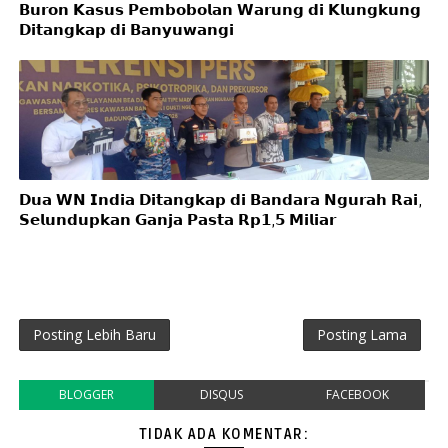
𝗕𝘂𝗿𝗼𝗻 𝗞𝗮𝘀𝘂𝘀 𝗣𝗲𝗺𝗯𝗼𝗯𝗼𝗹𝗮𝗻 𝗪𝗮𝗿𝘂𝗻𝗴 𝗱𝗶 𝗞𝗹𝘂𝗻𝗴𝗸𝘂𝗻𝗴
𝗗𝗶𝘁𝗮𝗻𝗴𝗸𝗮𝗽 𝗱𝗶 𝗕𝗮𝗻𝘆𝘂𝘄𝗮𝗻𝗴𝗶
𝗗𝘂𝗮 𝗪𝗡 𝗜𝗻𝗱𝗶𝗮 𝗗𝗶𝘁𝗮𝗻𝗴𝗸𝗮𝗽 𝗱𝗶 𝗕𝗮𝗻𝗱𝗮𝗿𝗮 𝗡𝗴𝘂𝗿𝗮𝗵 𝗥𝗮𝗶,
𝗦𝗲𝗹𝘂𝗻𝗱𝘂𝗽𝗸𝗮𝗻 𝗚𝗮𝗻𝗷𝗮 𝗣𝗮𝘀𝘁𝗮 𝗥𝗽𝟭,𝟱 𝗠𝗶𝗹𝗶𝗮𝗿
Posting Lebih Baru
Posting Lama
BLOGGER
DISQUS
FACEBOOK
TIDAK ADA KOMENTAR: