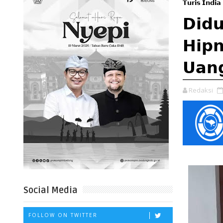
𝗧𝘂𝗿𝗶𝘀 𝗜𝗻𝗱𝗶
𝗗𝗶𝗱
𝗛𝗶𝗽𝗻
𝗨𝗮𝗻
Redaksi
Social Media
FOLLOW ON TWITTER