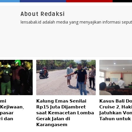
About Redaksi
lensabali.id adalah media yang menyajikan informasi seputa
𝗺𝗶
𝗞𝗮𝗹𝘂𝗻𝗴 𝗘𝗺𝗮𝘀 𝗦𝗲𝗻𝗶𝗹𝗮𝗶
𝗞𝗮𝘀𝘂𝘀 𝗕𝗮𝗹𝗶 𝗗𝗼
𝗞𝗲𝗷𝗶𝘄𝗮𝗮𝗻,
𝗥𝗽𝟭𝟱 𝗝𝘂𝘁𝗮 𝗗𝗶𝗷𝗮𝗺𝗯𝗿𝗲𝘁
𝗖𝗿𝘂𝗶𝘀𝗲 𝟮, 𝗛𝗮𝗸
𝗽𝗮𝘀𝗮𝗿
𝘀𝗮𝗮𝘁 𝗞𝗲𝗺𝗮𝗰𝗲𝘁𝗮𝗻 𝗟𝗼𝗺𝗯𝗮
𝗝𝗮𝘁𝘂𝗵𝗸𝗮𝗻 𝗩𝗼𝗻
𝗶 𝗱𝗮𝗻
𝗚𝗲𝗿𝗮𝗸 𝗝𝗮𝗹𝗮𝗻 𝗱𝗶
𝗧𝗮𝗵𝘂𝗻 𝘂𝗻𝘁𝘂𝗸
𝗞𝗮𝗿𝗮𝗻𝗴𝗮𝘀𝗲𝗺