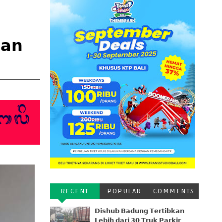
𝗮𝗻
RECENT
POPULAR
COMMENTS
𝗗𝗶𝘀𝗵𝘂𝗯 𝗕𝗮𝗱𝘂𝗻𝗴 𝗧𝗲𝗿𝘁𝗶𝗯𝗸𝗮𝗻
𝗟𝗲𝗯𝗶𝗵 𝗱𝗮𝗿𝗶 𝟯𝟬 𝗧𝗿𝘂𝗸 𝗣𝗮𝗿𝗸𝗶𝗿