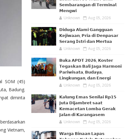
𝗦𝗲𝗺𝗯𝗮𝗿𝗮𝗻𝗴𝗮𝗻 𝗱𝗶 𝗧𝗲𝗿𝗺𝗶𝗻𝗮𝗹
𝗠𝗲𝗻𝗴𝘄𝗶
Unknown
Aug 05, 2026
𝗗𝗶𝗱𝘂𝗴𝗮 𝗔𝗹𝗮𝗺𝗶 𝗚𝗮𝗻𝗴𝗴𝘂𝗮𝗻
𝗞𝗲𝗷𝗶𝘄𝗮𝗮𝗻, 𝗣𝗿𝗶𝗮 𝗱𝗶 𝗗𝗲𝗻𝗽𝗮𝘀𝗮𝗿
𝗦𝗲𝗿𝗮𝗻𝗴 𝗜𝘀𝘁𝗿𝗶 𝗱𝗮𝗻 𝗠𝗲𝗿𝘁𝘂𝗮
Unknown
Aug 05, 2026
𝗕𝘂𝗸𝗮 𝗔𝗣𝗗𝗧 𝟮𝟬𝟮𝟲, 𝗞𝗼𝘀𝘁𝗲𝗿
𝗧𝗲𝗴𝗮𝘀𝗸𝗮𝗻 𝗕𝗮𝗹𝗶 𝗝𝗮𝗴𝗮 𝗛𝗮𝗿𝗺𝗼𝗻𝗶
𝗣𝗮𝗿𝗶𝘄𝗶𝘀𝗮𝘁𝗮, 𝗕𝘂𝗱𝗮𝘆𝗮,
𝗟𝗶𝗻𝗴𝗸𝘂𝗻𝗴𝗮𝗻, 𝗱𝗮𝗻 𝗘𝗻𝗲𝗿𝗴𝗶
al SOM (45)
Unknown
Aug 05, 2026
uta, Badung.
mpat diminta
𝗞𝗮𝗹𝘂𝗻𝗴 𝗘𝗺𝗮𝘀 𝗦𝗲𝗻𝗶𝗹𝗮𝗶 𝗥𝗽𝟭𝟱
𝗝𝘂𝘁𝗮 𝗗𝗶𝗷𝗮𝗺𝗯𝗿𝗲𝘁 𝘀𝗮𝗮𝘁
𝗞𝗲𝗺𝗮𝗰𝗲𝘁𝗮𝗻 𝗟𝗼𝗺𝗯𝗮 𝗚𝗲𝗿𝗮𝗸
𝗝𝗮𝗹𝗮𝗻 𝗱𝗶 𝗞𝗮𝗿𝗮𝗻𝗴𝗮𝘀𝗲𝗺
 berdasarkan
Unknown
Aug 05, 2026
dong Vietnam,
𝗪𝗮𝗿𝗴𝗮 𝗕𝗶𝗻𝗮𝗮𝗻 𝗟𝗮𝗽𝗮𝘀