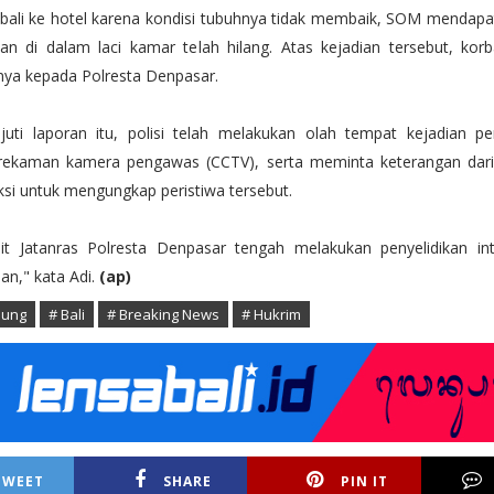
bali ke hotel karena kondisi tubuhnya tidak membaik, SOM mendapat
an di dalam laci kamar telah hilang. Atas kejadian tersebut, kor
ya kepada Polresta Denpasar.
juti laporan itu, polisi telah melakukan olah tempat kejadian pe
rekaman kamera pengawas (CCTV), serta meminta keterangan dari
ksi untuk mengungkap peristiwa tersebut.
nit Jatanras Polresta Denpasar tengah melakukan penyelidikan inte
an," kata Adi.
(ap)
dung
# Bali
# Breaking News
# Hukrim
TWEET
SHARE
PIN IT