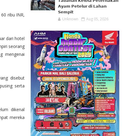
𝗧𝗮𝗯𝗮𝗻𝗮𝗻 𝗞𝗲𝗹𝗼𝗹𝗮 𝗣𝗲𝘁𝗲𝗿𝗻𝗮𝗸𝗮𝗻
𝗔𝘆𝗮𝗺 𝗣𝗲𝘁𝗲𝗹𝘂𝗿 𝗱𝗶 𝗟𝗮𝗵𝗮𝗻
𝗦𝗲𝗺𝗽𝗶𝘁
60 ribu INR,
Unknown
Aug 05, 2026
r dari hotel
piri seorang
ng mengenai
ang disebut
using serta
lum dikenal
empat mereka