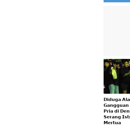
𝗗𝗶𝗱𝘂𝗴𝗮 𝗔𝗹
𝗚𝗮𝗻𝗴𝗴𝘂𝗮𝗻 
𝗣𝗿𝗶𝗮 𝗱𝗶 𝗗𝗲
𝗦𝗲𝗿𝗮𝗻𝗴 𝗜𝘀𝘁
𝗠𝗲𝗿𝘁𝘂𝗮