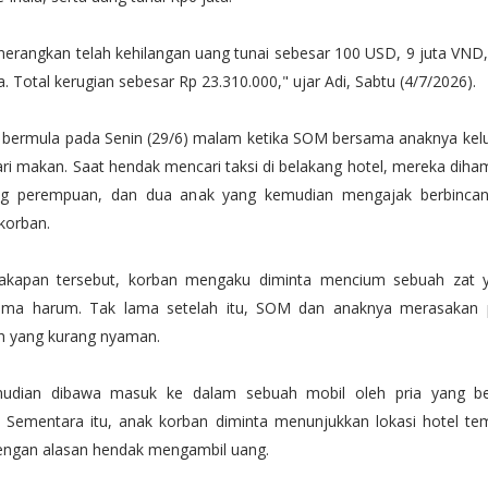
erangkan telah kehilangan uang tunai sebesar 100 USD, 9 juta VND, 
a. Total kerugian sebesar Rp 23.310.000," ujar Adi, Sabtu (4/7/2026).
tu bermula pada Senin (29/6) malam ketika SOM bersama anaknya kelua
ri makan. Saat hendak mencari taksi di belakang hotel, mereka diham
ang perempuan, dan dua anak yang kemudian mengajak berbinca
korban.
akapan tersebut, korban mengaku diminta mencium sebuah zat y
roma harum. Tak lama setelah itu, SOM dan anaknya merasakan p
uh yang kurang nyaman.
udian dibawa masuk ke dalam sebuah mobil oleh pria yang be
a. Sementara itu, anak korban diminta menunjukkan lokasi hotel t
ngan alasan hendak mengambil uang.