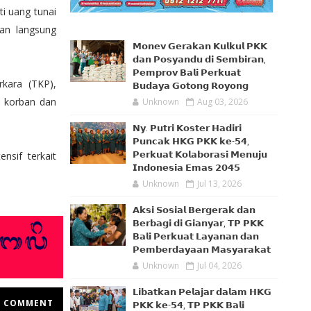
i uang tunai
ban langsung
𝗠𝗼𝗻𝗲𝘃 𝗚𝗲𝗿𝗮𝗸𝗮𝗻 𝗞𝘂𝗹𝗸𝘂𝗹 𝗣𝗞𝗞
𝗱𝗮𝗻 𝗣𝗼𝘀𝘆𝗮𝗻𝗱𝘂 𝗱𝗶 𝗦𝗲𝗺𝗯𝗶𝗿𝗮𝗻,
𝗣𝗲𝗺𝗽𝗿𝗼𝘃 𝗕𝗮𝗹𝗶 𝗣𝗲𝗿𝗸𝘂𝗮𝘁
rkara (TKP),
𝗕𝘂𝗱𝗮𝘆𝗮 𝗚𝗼𝘁𝗼𝗻𝗴 𝗥𝗼𝘆𝗼𝗻𝗴
 korban dan
Unknown
Aug 03, 2026
𝗡𝘆. 𝗣𝘂𝘁𝗿𝗶 𝗞𝗼𝘀𝘁𝗲𝗿 𝗛𝗮𝗱𝗶𝗿𝗶
𝗣𝘂𝗻𝗰𝗮𝗸 𝗛𝗞𝗚 𝗣𝗞𝗞 𝗸𝗲-𝟱𝟰,
nsif terkait
𝗣𝗲𝗿𝗸𝘂𝗮𝘁 𝗞𝗼𝗹𝗮𝗯𝗼𝗿𝗮𝘀𝗶 𝗠𝗲𝗻𝘂𝗷𝘂
𝗜𝗻𝗱𝗼𝗻𝗲𝘀𝗶𝗮 𝗘𝗺𝗮𝘀 𝟮𝟬𝟰𝟱
Unknown
Jul 13, 2026
𝗔𝗸𝘀𝗶 𝗦𝗼𝘀𝗶𝗮𝗹 𝗕𝗲𝗿𝗴𝗲𝗿𝗮𝗸 𝗱𝗮𝗻
𝗕𝗲𝗿𝗯𝗮𝗴𝗶 𝗱𝗶 𝗚𝗶𝗮𝗻𝘆𝗮𝗿, 𝗧𝗣 𝗣𝗞𝗞
𝗕𝗮𝗹𝗶 𝗣𝗲𝗿𝗸𝘂𝗮𝘁 𝗟𝗮𝘆𝗮𝗻𝗮𝗻 𝗱𝗮𝗻
𝗣𝗲𝗺𝗯𝗲𝗿𝗱𝗮𝘆𝗮𝗮𝗻 𝗠𝗮𝘀𝘆𝗮𝗿𝗮𝗸𝗮𝘁
Unknown
Jul 04, 2026
𝗟𝗶𝗯𝗮𝘁𝗸𝗮𝗻 𝗣𝗲𝗹𝗮𝗷𝗮𝗿 𝗱𝗮𝗹𝗮𝗺 𝗛𝗞𝗚
COMMENT
𝗣𝗞𝗞 𝗸𝗲-𝟱𝟰, 𝗧𝗣 𝗣𝗞𝗞 𝗕𝗮𝗹𝗶