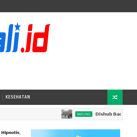
KESEHATAN
𝗗𝗶𝘀𝗵𝘂𝗯 𝗕𝗮𝗱𝘂𝗻𝗴 𝗧𝗲𝗿𝘁𝗶𝗯𝗸𝗮
BADUNG
𝗛𝗶𝗽𝗻𝗼𝘁𝗶𝘀,