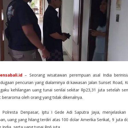
ensabali.id
– Seorang wisatawan perempuan asal India berinisi
dugaan pencurian yang dialaminya di kawasan Jalan Sunset Road, K
aku kehilangan uang tunai senilai sekitar Rp23,31 juta setelah se
 beraroma oleh orang yang tidak dikenalnya.
Polresta Denpasar, Iptu I Gede Adi Saputra Jaya, menjelaskan
an, uang yang hilang terdiri atas 100 dolar Amerika Serikat, 9 juta 
e India, serta uang tunai Rp6 juta.