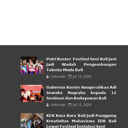
𝗣𝘂𝘁𝗿𝗶 𝗞𝗼𝘀𝘁𝗲𝗿: 𝗙𝗲𝘀𝘁𝗶𝘃𝗮𝗹 𝗦𝗲𝗻𝗶 𝗕𝗮𝗹𝗶 𝗝𝗮𝗻𝗶
𝗝𝗮𝗱𝗶 𝗪𝗮𝗱𝗮𝗵 𝗣𝗲𝗻𝗴𝗲𝗺𝗯𝗮𝗻𝗴𝗮𝗻
𝗧𝗮𝗹𝗲𝗻𝘁𝗮 𝗠𝘂𝗱𝗮 𝗕𝗮𝗹𝗶
Unknown
Jul 15, 2026
𝗚𝘂𝗯𝗲𝗿𝗻𝘂𝗿 𝗞𝗼𝘀𝘁𝗲𝗿 𝗔𝗻𝘂𝗴𝗲𝗿𝗮𝗵𝗸𝗮𝗻 𝗔𝗱𝗶
𝗦𝗲𝘄𝗮𝗸𝗮 𝗡𝘂𝗴𝗿𝗮𝗵𝗮 𝗸𝗲𝗽𝗮𝗱𝗮 𝟭𝟮
𝗦𝗲𝗻𝗶𝗺𝗮𝗻 𝗱𝗮𝗻 𝗕𝘂𝗱𝗮𝘆𝗮𝘄𝗮𝗻 𝗕𝗮𝗹𝗶
Unknown
Jul 13, 2026
𝗞𝗘𝗞 𝗞𝘂𝗿𝗮 𝗞𝘂𝗿𝗮 𝗕𝗮𝗹𝗶 𝗝𝗮𝗱𝗶 𝗣𝗮𝗻𝗴𝗴𝘂𝗻𝗴
𝗞𝗿𝗲𝗮𝘁𝗶𝘃𝗶𝘁𝗮𝘀 𝗠𝗮𝗵𝗮𝘀𝗶𝘀𝘄𝗮 𝗜𝗗𝗕 𝗕𝗮𝗹𝗶
𝗟𝗲𝘄𝗮𝘁 𝗙𝗲𝘀𝘁𝗶𝘃𝗮𝗹 𝗜𝗻𝘀𝘁𝗮𝗹𝗮𝘀𝗶 𝗦𝗲𝗻𝗶