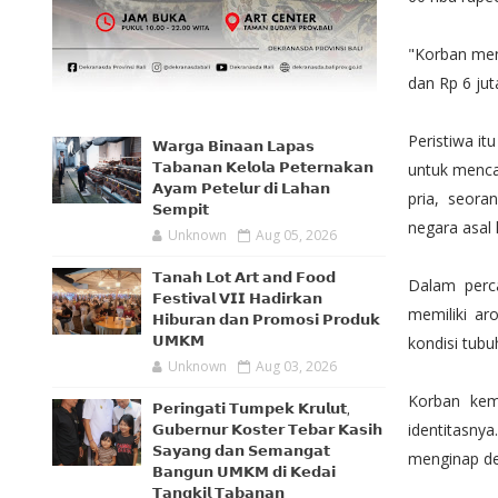
"Korban men
dan Rp 6 jut
Peristiwa i
𝗪𝗮𝗿𝗴𝗮 𝗕𝗶𝗻𝗮𝗮𝗻 𝗟𝗮𝗽𝗮𝘀
𝗧𝗮𝗯𝗮𝗻𝗮𝗻 𝗞𝗲𝗹𝗼𝗹𝗮 𝗣𝗲𝘁𝗲𝗿𝗻𝗮𝗸𝗮𝗻
untuk menca
𝗔𝘆𝗮𝗺 𝗣𝗲𝘁𝗲𝗹𝘂𝗿 𝗱𝗶 𝗟𝗮𝗵𝗮𝗻
pria, seor
𝗦𝗲𝗺𝗽𝗶𝘁
negara asal 
Unknown
Aug 05, 2026
𝗧𝗮𝗻𝗮𝗵 𝗟𝗼𝘁 𝗔𝗿𝘁 𝗮𝗻𝗱 𝗙𝗼𝗼𝗱
Dalam perc
𝗙𝗲𝘀𝘁𝗶𝘃𝗮𝗹 𝗩𝗜𝗜 𝗛𝗮𝗱𝗶𝗿𝗸𝗮𝗻
memiliki a
𝗛𝗶𝗯𝘂𝗿𝗮𝗻 𝗱𝗮𝗻 𝗣𝗿𝗼𝗺𝗼𝘀𝗶 𝗣𝗿𝗼𝗱𝘂𝗸
𝗨𝗠𝗞𝗠
kondisi tub
Unknown
Aug 03, 2026
Korban kem
𝗣𝗲𝗿𝗶𝗻𝗴𝗮𝘁𝗶 𝗧𝘂𝗺𝗽𝗲𝗸 𝗞𝗿𝘂𝗹𝘂𝘁,
identitasny
𝗚𝘂𝗯𝗲𝗿𝗻𝘂𝗿 𝗞𝗼𝘀𝘁𝗲𝗿 𝗧𝗲𝗯𝗮𝗿 𝗞𝗮𝘀𝗶𝗵
𝗦𝗮𝘆𝗮𝗻𝗴 𝗱𝗮𝗻 𝗦𝗲𝗺𝗮𝗻𝗴𝗮𝘁
menginap de
𝗕𝗮𝗻𝗴𝘂𝗻 𝗨𝗠𝗞𝗠 𝗱𝗶 𝗞𝗲𝗱𝗮𝗶
𝗧𝗮𝗻𝗴𝗸𝗶𝗹 𝗧𝗮𝗯𝗮𝗻𝗮𝗻