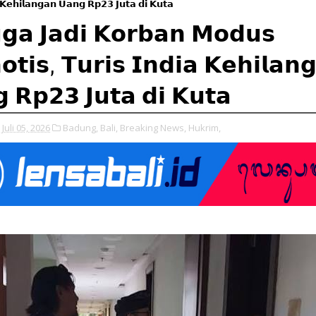
 𝗞𝗲𝗵𝗶𝗹𝗮𝗻𝗴𝗮𝗻 𝗨𝗮𝗻𝗴 𝗥𝗽𝟮𝟯 𝗝𝘂𝘁𝗮 𝗱𝗶 𝗞𝘂𝘁𝗮
𝗴𝗮 𝗝𝗮𝗱𝗶 𝗞𝗼𝗿𝗯𝗮𝗻 𝗠𝗼𝗱𝘂𝘀
𝗼𝘁𝗶𝘀, 𝗧𝘂𝗿𝗶𝘀 𝗜𝗻𝗱𝗶𝗮 𝗞𝗲𝗵𝗶𝗹𝗮𝗻
 𝗥𝗽𝟮𝟯 𝗝𝘂𝘁𝗮 𝗱𝗶 𝗞𝘂𝘁𝗮
Juli 05, 2026
Badung,
Bali,
Breaking News,
Hukrim,