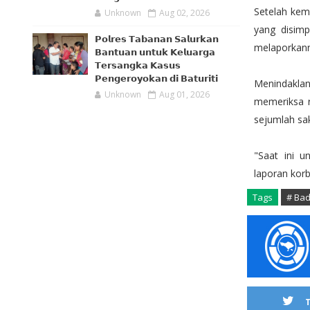
Setelah kem
Unknown
Aug 02, 2026
yang disimp
𝗣𝗼𝗹𝗿𝗲𝘀 𝗧𝗮𝗯𝗮𝗻𝗮𝗻 𝗦𝗮𝗹𝘂𝗿𝗸𝗮𝗻
melaporkann
𝗕𝗮𝗻𝘁𝘂𝗮𝗻 𝘂𝗻𝘁𝘂𝗸 𝗞𝗲𝗹𝘂𝗮𝗿𝗴𝗮
𝗧𝗲𝗿𝘀𝗮𝗻𝗴𝗸𝗮 𝗞𝗮𝘀𝘂𝘀
𝗣𝗲𝗻𝗴𝗲𝗿𝗼𝘆𝗼𝗸𝗮𝗻 𝗱𝗶 𝗕𝗮𝘁𝘂𝗿𝗶𝘁𝗶
Menindaklan
Unknown
Aug 01, 2026
memeriksa 
sejumlah sa
"Saat ini u
laporan korb
Tags
# Ba