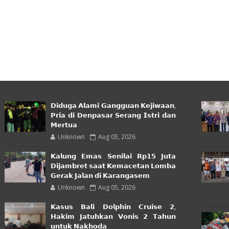
𝗗𝗶𝗱𝘂𝗴𝗮 𝗔𝗹𝗮𝗺𝗶 𝗚𝗮𝗻𝗴𝗴𝘂𝗮𝗻 𝗞𝗲𝗷𝗶𝘄𝗮𝗮𝗻,
𝗣𝗿𝗶𝗮 𝗱𝗶 𝗗𝗲𝗻𝗽𝗮𝘀𝗮𝗿 𝗦𝗲𝗿𝗮𝗻𝗴 𝗜𝘀𝘁𝗿𝗶 𝗱𝗮𝗻
𝗠𝗲𝗿𝘁𝘂𝗮
Unknown
Aug 05, 2026
𝗞𝗮𝗹𝘂𝗻𝗴 𝗘𝗺𝗮𝘀 𝗦𝗲𝗻𝗶𝗹𝗮𝗶 𝗥𝗽𝟭𝟱 𝗝𝘂𝘁𝗮
𝗗𝗶𝗷𝗮𝗺𝗯𝗿𝗲𝘁 𝘀𝗮𝗮𝘁 𝗞𝗲𝗺𝗮𝗰𝗲𝘁𝗮𝗻 𝗟𝗼𝗺𝗯𝗮
𝗚𝗲𝗿𝗮𝗸 𝗝𝗮𝗹𝗮𝗻 𝗱𝗶 𝗞𝗮𝗿𝗮𝗻𝗴𝗮𝘀𝗲𝗺
Unknown
Aug 05, 2026
𝗞𝗮𝘀𝘂𝘀 𝗕𝗮𝗹𝗶 𝗗𝗼𝗹𝗽𝗵𝗶𝗻 𝗖𝗿𝘂𝗶𝘀𝗲 𝟮,
𝗛𝗮𝗸𝗶𝗺 𝗝𝗮𝘁𝘂𝗵𝗸𝗮𝗻 𝗩𝗼𝗻𝗶𝘀 𝟮 𝗧𝗮𝗵𝘂𝗻
𝘂𝗻𝘁𝘂𝗸 𝗡𝗮𝗸𝗵𝗼𝗱𝗮