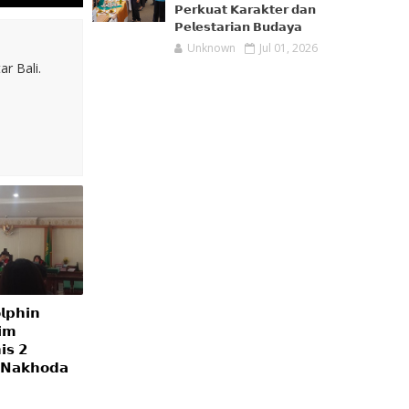
𝗣𝗲𝗿𝗸𝘂𝗮𝘁 𝗞𝗮𝗿𝗮𝗸𝘁𝗲𝗿 𝗱𝗮𝗻
𝗣𝗲𝗹𝗲𝘀𝘁𝗮𝗿𝗶𝗮𝗻 𝗕𝘂𝗱𝗮𝘆𝗮
Unknown
Jul 01, 2026
r Bali.
𝗹𝗽𝗵𝗶𝗻
𝗶𝗺
𝗶𝘀 𝟮
 𝗡𝗮𝗸𝗵𝗼𝗱𝗮