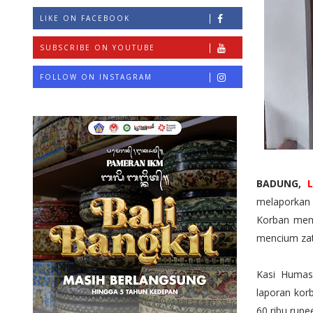
LIKE ON FACEBOOK
SUBSCRIBE ON YOUTUBE
FOLLOW ON INSTAGRAM
BADUNG,
L
melaporkan 
Korban meng
mencium zat
Kasi Humas 
laporan korb
60 ribu rupe