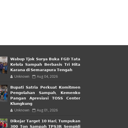
𝗪𝗮𝗯𝘂𝗽 𝗧𝗷𝗼𝗸 𝗦𝘂𝗿𝘆𝗮 𝗕𝘂𝗸𝗮 𝗙𝗚𝗗 𝗧𝗮𝘁𝗮
𝗞𝗲𝗹𝗼𝗹𝗮 𝗦𝗮𝗺𝗽𝗮𝗵 𝗕𝗲𝗿𝗯𝗮𝘀𝗶𝘀 𝗧𝗿𝗶 𝗛𝗶𝘁𝗮
𝗞𝗮𝗿𝗮𝗻𝗮 𝗱𝗶 𝗦𝗲𝗺𝗮𝗿𝗮𝗽𝘂𝗿𝗮 𝗧𝗲𝗻𝗴𝗮𝗵
Unknown
Aug 04, 2026
𝗕𝘂𝗽𝗮𝘁𝗶 𝗦𝗮𝘁𝗿𝗶𝗮 𝗣𝗲𝗿𝗸𝘂𝗮𝘁 𝗞𝗼𝗺𝗶𝘁𝗺𝗲𝗻
𝗣𝗲𝗻𝗴𝗼𝗹𝗮𝗵𝗮𝗻 𝗦𝗮𝗺𝗽𝗮𝗵, 𝗞𝗲𝗺𝗲𝗻𝗸𝗼
𝗣𝗮𝗻𝗴𝗮𝗻 𝗔𝗽𝗿𝗲𝘀𝗶𝗮𝘀𝗶 𝗧𝗢𝗦𝗦 𝗖𝗲𝗻𝘁𝗲𝗿
𝗞𝗹𝘂𝗻𝗴𝗸𝘂𝗻𝗴
Unknown
Aug 01, 2026
𝗗𝗶𝗸𝗲𝗷𝗮𝗿 𝗧𝗮𝗿𝗴𝗲𝘁 𝟭𝟬 𝗛𝗮𝗿𝗶, 𝗧𝘂𝗺𝗽𝘂𝗸𝗮𝗻
𝟯𝟬𝟬 𝗧𝗼𝗻 𝗦𝗮𝗺𝗽𝗮𝗵 𝗧𝗣𝗦𝟯𝗥 𝗦𝗲𝗺𝗽𝗶𝗱𝗶