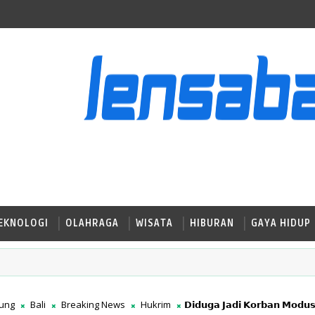
EKNOLOGI
OLAHRAGA
WISATA
HIBURAN
GAYA HIDUP
ung
Bali
Breaking News
Hukrim
𝗗𝗶𝗱𝘂𝗴𝗮 𝗝𝗮𝗱𝗶 𝗞𝗼𝗿𝗯𝗮𝗻 𝗠𝗼𝗱𝘂𝘀 