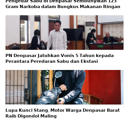
𝗣𝗲𝗻𝗴𝗲𝗱𝗮𝗿 𝗦𝗮𝗯𝘂 𝗱𝗶 𝗗𝗲𝗻𝗽𝗮𝘀𝗮𝗿 𝗦𝗲𝗺𝗯𝘂𝗻𝘆𝗶𝗸𝗮𝗻 𝟭𝟮𝟯
𝗚𝗿𝗮𝗺 𝗡𝗮𝗿𝗸𝗼𝗯𝗮 𝗱𝗮𝗹𝗮𝗺 𝗕𝘂𝗻𝗴𝗸𝘂𝘀 𝗠𝗮𝗸𝗮𝗻𝗮𝗻 𝗥𝗶𝗻𝗴𝗮𝗻
𝗣𝗡 𝗗𝗲𝗻𝗽𝗮𝘀𝗮𝗿 𝗝𝗮𝘁𝘂𝗵𝗸𝗮𝗻 𝗩𝗼𝗻𝗶𝘀 𝟱 𝗧𝗮𝗵𝘂𝗻 𝗸𝗲𝗽𝗮𝗱𝗮
𝗣𝗲𝗿𝗮𝗻𝘁𝗮𝗿𝗮 𝗣𝗲𝗿𝗲𝗱𝗮𝗿𝗮𝗻 𝗦𝗮𝗯𝘂 𝗱𝗮𝗻 𝗘𝗸𝘀𝘁𝗮𝘀𝗶
𝗟𝘂𝗽𝗮 𝗞𝘂𝗻𝗰𝗶 𝗦𝘁𝗮𝗻𝗴, 𝗠𝗼𝘁𝗼𝗿 𝗪𝗮𝗿𝗴𝗮 𝗗𝗲𝗻𝗽𝗮𝘀𝗮𝗿 𝗕𝗮𝗿𝗮𝘁
𝗥𝗮𝗶𝗯 𝗗𝗶𝗴𝗼𝗻𝗱𝗼𝗹 𝗠𝗮𝗹𝗶𝗻𝗴