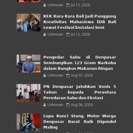
Unknown
Jul 13, 2026
𝗞𝗘𝗞 𝗞𝘂𝗿𝗮 𝗞𝘂𝗿𝗮 𝗕𝗮𝗹𝗶 𝗝𝗮𝗱𝗶 𝗣𝗮𝗻𝗴𝗴𝘂𝗻𝗴
𝗞𝗿𝗲𝗮𝘁𝗶𝘃𝗶𝘁𝗮𝘀 𝗠𝗮𝗵𝗮𝘀𝗶𝘀𝘄𝗮 𝗜𝗗𝗕 𝗕𝗮𝗹𝗶
𝗟𝗲𝘄𝗮𝘁 𝗙𝗲𝘀𝘁𝗶𝘃𝗮𝗹 𝗜𝗻𝘀𝘁𝗮𝗹𝗮𝘀𝗶 𝗦𝗲𝗻𝗶
Unknown
Jul 12, 2026
𝗣𝗲𝗻𝗴𝗲𝗱𝗮𝗿 𝗦𝗮𝗯𝘂 𝗱𝗶 𝗗𝗲𝗻𝗽𝗮𝘀𝗮𝗿
𝗦𝗲𝗺𝗯𝘂𝗻𝘆𝗶𝗸𝗮𝗻 𝟭𝟮𝟯 𝗚𝗿𝗮𝗺 𝗡𝗮𝗿𝗸𝗼𝗯𝗮
𝗱𝗮𝗹𝗮𝗺 𝗕𝘂𝗻𝗴𝗸𝘂𝘀 𝗠𝗮𝗸𝗮𝗻𝗮𝗻 𝗥𝗶𝗻𝗴𝗮𝗻
Unknown
Aug 07, 2026
𝗣𝗡 𝗗𝗲𝗻𝗽𝗮𝘀𝗮𝗿 𝗝𝗮𝘁𝘂𝗵𝗸𝗮𝗻 𝗩𝗼𝗻𝗶𝘀 𝟱
𝗧𝗮𝗵𝘂𝗻 𝗸𝗲𝗽𝗮𝗱𝗮 𝗣𝗲𝗿𝗮𝗻𝘁𝗮𝗿𝗮
𝗣𝗲𝗿𝗲𝗱𝗮𝗿𝗮𝗻 𝗦𝗮𝗯𝘂 𝗱𝗮𝗻 𝗘𝗸𝘀𝘁𝗮𝘀𝗶
Unknown
Aug 06, 2026
𝗟𝘂𝗽𝗮 𝗞𝘂𝗻𝗰𝗶 𝗦𝘁𝗮𝗻𝗴, 𝗠𝗼𝘁𝗼𝗿 𝗪𝗮𝗿𝗴𝗮
𝗗𝗲𝗻𝗽𝗮𝘀𝗮𝗿 𝗕𝗮𝗿𝗮𝘁 𝗥𝗮𝗶𝗯 𝗗𝗶𝗴𝗼𝗻𝗱𝗼𝗹
𝗠𝗮𝗹𝗶𝗻𝗴