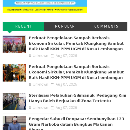
RECENT
POPULAR
COMMENTS
𝗣𝗲𝗿𝗸𝘂𝗮𝘁 𝗣𝗲𝗻𝗴𝗲𝗹𝗼𝗹𝗮𝗮𝗻 𝗦𝗮𝗺𝗽𝗮𝗵 𝗕𝗲𝗿𝗯𝗮𝘀𝗶𝘀
𝗘𝗸𝗼𝗻𝗼𝗺𝗶 𝗦𝗶𝗿𝗸𝘂𝗹𝗮𝗿, 𝗣𝗲𝗺𝗸𝗮𝗯 𝗞𝗹𝘂𝗻𝗴𝗸𝘂𝗻𝗴 𝗦𝗮𝗺𝗯𝘂𝘁
𝗕𝗮𝗶𝗸 𝗛𝗮𝘀𝗶𝗹 𝗞𝗞𝗡-𝗣𝗣𝗠 𝗨𝗚𝗠 𝗱𝗶 𝗡𝘂𝘀𝗮 𝗟𝗲𝗺𝗯𝗼𝗻𝗴𝗮𝗻
Unknown
Aug 07, 2026
𝗣𝗲𝗿𝗸𝘂𝗮𝘁 𝗣𝗲𝗻𝗴𝗲𝗹𝗼𝗹𝗮𝗮𝗻 𝗦𝗮𝗺𝗽𝗮𝗵 𝗕𝗲𝗿𝗯𝗮𝘀𝗶𝘀
𝗘𝗸𝗼𝗻𝗼𝗺𝗶 𝗦𝗶𝗿𝗸𝘂𝗹𝗮𝗿, 𝗣𝗲𝗺𝗸𝗮𝗯 𝗞𝗹𝘂𝗻𝗴𝗸𝘂𝗻𝗴 𝗦𝗮𝗺𝗯𝘂𝘁
𝗕𝗮𝗶𝗸 𝗛𝗮𝘀𝗶𝗹 𝗞𝗞𝗡-𝗣𝗣𝗠 𝗨𝗚𝗠 𝗱𝗶 𝗡𝘂𝘀𝗮 𝗟𝗲𝗺𝗯𝗼𝗻𝗴𝗮𝗻
Unknown
Aug 07, 2026
𝗦𝘁𝗲𝗿𝗶𝗹𝗶𝘀𝗮𝘀𝗶 𝗣𝗲𝗹𝗮𝗯𝘂𝗵𝗮𝗻 𝗚𝗶𝗹𝗶𝗺𝗮𝗻𝘂𝗸, 𝗣𝗲𝗱𝗮𝗴𝗮𝗻𝗴 𝗞𝗶𝗻𝗶
𝗛𝗮𝗻𝘆𝗮 𝗕𝗼𝗹𝗲𝗵 𝗕𝗲𝗿𝗷𝘂𝗮𝗹𝗮𝗻 𝗱𝗶 𝗭𝗼𝗻𝗮 𝗧𝗲𝗿𝘁𝗲𝗻𝘁𝘂
Unknown
Aug 07, 2026
𝗣𝗲𝗻𝗴𝗲𝗱𝗮𝗿 𝗦𝗮𝗯𝘂 𝗱𝗶 𝗗𝗲𝗻𝗽𝗮𝘀𝗮𝗿 𝗦𝗲𝗺𝗯𝘂𝗻𝘆𝗶𝗸𝗮𝗻 𝟭𝟮𝟯
𝗚𝗿𝗮𝗺 𝗡𝗮𝗿𝗸𝗼𝗯𝗮 𝗱𝗮𝗹𝗮𝗺 𝗕𝘂𝗻𝗴𝗸𝘂𝘀 𝗠𝗮𝗸𝗮𝗻𝗮𝗻
𝗥𝗶𝗻𝗴𝗮𝗻