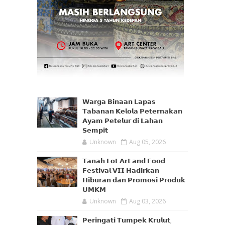
𝗪𝗮𝗿𝗴𝗮 𝗕𝗶𝗻𝗮𝗮𝗻 𝗟𝗮𝗽𝗮𝘀
𝗧𝗮𝗯𝗮𝗻𝗮𝗻 𝗞𝗲𝗹𝗼𝗹𝗮 𝗣𝗲𝘁𝗲𝗿𝗻𝗮𝗸𝗮𝗻
𝗔𝘆𝗮𝗺 𝗣𝗲𝘁𝗲𝗹𝘂𝗿 𝗱𝗶 𝗟𝗮𝗵𝗮𝗻
𝗦𝗲𝗺𝗽𝗶𝘁
Unknown
Aug 05, 2026
𝗧𝗮𝗻𝗮𝗵 𝗟𝗼𝘁 𝗔𝗿𝘁 𝗮𝗻𝗱 𝗙𝗼𝗼𝗱
𝗙𝗲𝘀𝘁𝗶𝘃𝗮𝗹 𝗩𝗜𝗜 𝗛𝗮𝗱𝗶𝗿𝗸𝗮𝗻
𝗛𝗶𝗯𝘂𝗿𝗮𝗻 𝗱𝗮𝗻 𝗣𝗿𝗼𝗺𝗼𝘀𝗶 𝗣𝗿𝗼𝗱𝘂𝗸
𝗨𝗠𝗞𝗠
Unknown
Aug 03, 2026
𝗣𝗲𝗿𝗶𝗻𝗴𝗮𝘁𝗶 𝗧𝘂𝗺𝗽𝗲𝗸 𝗞𝗿𝘂𝗹𝘂𝘁,