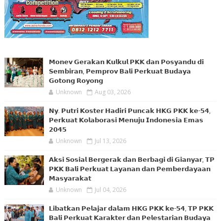
𝗠𝗼𝗻𝗲𝘃 𝗚𝗲𝗿𝗮𝗸𝗮𝗻 𝗞𝘂𝗹𝗸𝘂𝗹 𝗣𝗞𝗞 𝗱𝗮𝗻 𝗣𝗼𝘀𝘆𝗮𝗻𝗱𝘂 𝗱𝗶
𝗦𝗲𝗺𝗯𝗶𝗿𝗮𝗻, 𝗣𝗲𝗺𝗽𝗿𝗼𝘃 𝗕𝗮𝗹𝗶 𝗣𝗲𝗿𝗸𝘂𝗮𝘁 𝗕𝘂𝗱𝗮𝘆𝗮
𝗚𝗼𝘁𝗼𝗻𝗴 𝗥𝗼𝘆𝗼𝗻𝗴
Unknown
Aug 03, 2026
𝗡𝘆. 𝗣𝘂𝘁𝗿𝗶 𝗞𝗼𝘀𝘁𝗲𝗿 𝗛𝗮𝗱𝗶𝗿𝗶 𝗣𝘂𝗻𝗰𝗮𝗸 𝗛𝗞𝗚 𝗣𝗞𝗞 𝗸𝗲-𝟱𝟰,
𝗣𝗲𝗿𝗸𝘂𝗮𝘁 𝗞𝗼𝗹𝗮𝗯𝗼𝗿𝗮𝘀𝗶 𝗠𝗲𝗻𝘂𝗷𝘂 𝗜𝗻𝗱𝗼𝗻𝗲𝘀𝗶𝗮 𝗘𝗺𝗮𝘀
𝟮𝟬𝟰𝟱
Unknown
Jul 13, 2026
𝗔𝗸𝘀𝗶 𝗦𝗼𝘀𝗶𝗮𝗹 𝗕𝗲𝗿𝗴𝗲𝗿𝗮𝗸 𝗱𝗮𝗻 𝗕𝗲𝗿𝗯𝗮𝗴𝗶 𝗱𝗶 𝗚𝗶𝗮𝗻𝘆𝗮𝗿, 𝗧𝗣
𝗣𝗞𝗞 𝗕𝗮𝗹𝗶 𝗣𝗲𝗿𝗸𝘂𝗮𝘁 𝗟𝗮𝘆𝗮𝗻𝗮𝗻 𝗱𝗮𝗻 𝗣𝗲𝗺𝗯𝗲𝗿𝗱𝗮𝘆𝗮𝗮𝗻
𝗠𝗮𝘀𝘆𝗮𝗿𝗮𝗸𝗮𝘁
Unknown
Jul 04, 2026
𝗟𝗶𝗯𝗮𝘁𝗸𝗮𝗻 𝗣𝗲𝗹𝗮𝗷𝗮𝗿 𝗱𝗮𝗹𝗮𝗺 𝗛𝗞𝗚 𝗣𝗞𝗞 𝗸𝗲-𝟱𝟰, 𝗧𝗣 𝗣𝗞𝗞
𝗕𝗮𝗹𝗶 𝗣𝗲𝗿𝗸𝘂𝗮𝘁 𝗞𝗮𝗿𝗮𝗸𝘁𝗲𝗿 𝗱𝗮𝗻 𝗣𝗲𝗹𝗲𝘀𝘁𝗮𝗿𝗶𝗮𝗻 𝗕𝘂𝗱𝗮𝘆𝗮