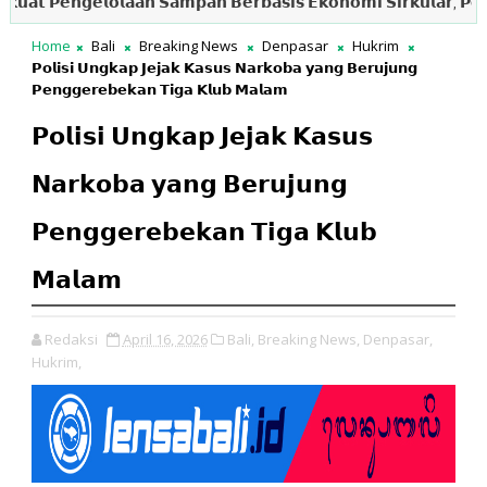
 𝗣𝗲𝗻𝗴𝗲𝗹𝗼𝗹𝗮𝗮𝗻 𝗦𝗮𝗺𝗽𝗮𝗵 𝗕𝗲𝗿𝗯𝗮𝘀𝗶𝘀 𝗘𝗸𝗼𝗻𝗼𝗺𝗶 𝗦𝗶𝗿𝗸𝘂𝗹𝗮𝗿, 𝗣𝗲𝗺𝗸𝗮
Home
Bali
Breaking News
Denpasar
Hukrim
𝗣𝗼𝗹𝗶𝘀𝗶 𝗨𝗻𝗴𝗸𝗮𝗽 𝗝𝗲𝗷𝗮𝗸 𝗞𝗮𝘀𝘂𝘀 𝗡𝗮𝗿𝗸𝗼𝗯𝗮 𝘆𝗮𝗻𝗴 𝗕𝗲𝗿𝘂𝗷𝘂𝗻𝗴
𝗣𝗲𝗻𝗴𝗴𝗲𝗿𝗲𝗯𝗲𝗸𝗮𝗻 𝗧𝗶𝗴𝗮 𝗞𝗹𝘂𝗯 𝗠𝗮𝗹𝗮𝗺
𝗣𝗼𝗹𝗶𝘀𝗶 𝗨𝗻𝗴𝗸𝗮𝗽 𝗝𝗲𝗷𝗮𝗸 𝗞𝗮𝘀𝘂𝘀
𝗡𝗮𝗿𝗸𝗼𝗯𝗮 𝘆𝗮𝗻𝗴 𝗕𝗲𝗿𝘂𝗷𝘂𝗻𝗴
𝗣𝗲𝗻𝗴𝗴𝗲𝗿𝗲𝗯𝗲𝗸𝗮𝗻 𝗧𝗶𝗴𝗮 𝗞𝗹𝘂𝗯
𝗠𝗮𝗹𝗮𝗺
Redaksi
April 16, 2026
Bali,
Breaking News,
Denpasar,
Hukrim,