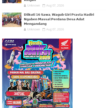
Unknown
Aug 07, 2026
𝗗𝗶𝗶𝗸𝘂𝘁𝗶 𝟭𝟲 𝗦𝗮𝘄𝗮, 𝗪𝗮𝗴𝘂𝗯 𝗚𝗶𝗿𝗶 𝗣𝗿𝗮𝘀𝘁𝗮 𝗛𝗮𝗱𝗶𝗿𝗶
𝗡𝗴𝗮𝗯𝗲𝗻 𝗠𝗮𝘀𝘀𝗮𝗹 𝗣𝗲𝗿𝗱𝗮𝗻𝗮 𝗗𝗲𝘀𝗮 𝗔𝗱𝗮𝘁
𝗠𝗲𝗻𝗴𝗮𝗻𝗱𝗮𝗻𝗴
Unknown
Aug 07, 2026