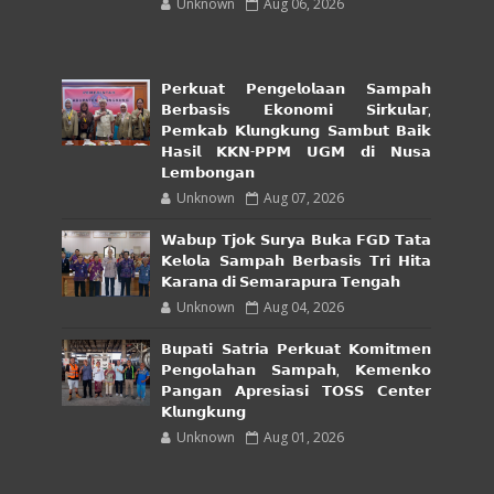
Unknown
Aug 06, 2026
𝗣𝗲𝗿𝗸𝘂𝗮𝘁 𝗣𝗲𝗻𝗴𝗲𝗹𝗼𝗹𝗮𝗮𝗻 𝗦𝗮𝗺𝗽𝗮𝗵
𝗕𝗲𝗿𝗯𝗮𝘀𝗶𝘀 𝗘𝗸𝗼𝗻𝗼𝗺𝗶 𝗦𝗶𝗿𝗸𝘂𝗹𝗮𝗿,
𝗣𝗲𝗺𝗸𝗮𝗯 𝗞𝗹𝘂𝗻𝗴𝗸𝘂𝗻𝗴 𝗦𝗮𝗺𝗯𝘂𝘁 𝗕𝗮𝗶𝗸
𝗛𝗮𝘀𝗶𝗹 𝗞𝗞𝗡-𝗣𝗣𝗠 𝗨𝗚𝗠 𝗱𝗶 𝗡𝘂𝘀𝗮
𝗟𝗲𝗺𝗯𝗼𝗻𝗴𝗮𝗻
Unknown
Aug 07, 2026
𝗪𝗮𝗯𝘂𝗽 𝗧𝗷𝗼𝗸 𝗦𝘂𝗿𝘆𝗮 𝗕𝘂𝗸𝗮 𝗙𝗚𝗗 𝗧𝗮𝘁𝗮
𝗞𝗲𝗹𝗼𝗹𝗮 𝗦𝗮𝗺𝗽𝗮𝗵 𝗕𝗲𝗿𝗯𝗮𝘀𝗶𝘀 𝗧𝗿𝗶 𝗛𝗶𝘁𝗮
𝗞𝗮𝗿𝗮𝗻𝗮 𝗱𝗶 𝗦𝗲𝗺𝗮𝗿𝗮𝗽𝘂𝗿𝗮 𝗧𝗲𝗻𝗴𝗮𝗵
Unknown
Aug 04, 2026
𝗕𝘂𝗽𝗮𝘁𝗶 𝗦𝗮𝘁𝗿𝗶𝗮 𝗣𝗲𝗿𝗸𝘂𝗮𝘁 𝗞𝗼𝗺𝗶𝘁𝗺𝗲𝗻
𝗣𝗲𝗻𝗴𝗼𝗹𝗮𝗵𝗮𝗻 𝗦𝗮𝗺𝗽𝗮𝗵, 𝗞𝗲𝗺𝗲𝗻𝗸𝗼
𝗣𝗮𝗻𝗴𝗮𝗻 𝗔𝗽𝗿𝗲𝘀𝗶𝗮𝘀𝗶 𝗧𝗢𝗦𝗦 𝗖𝗲𝗻𝘁𝗲𝗿
𝗞𝗹𝘂𝗻𝗴𝗸𝘂𝗻𝗴
Unknown
Aug 01, 2026