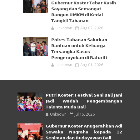
𝗚𝘂𝗯𝗲𝗿𝗻𝘂𝗿 𝗞𝗼𝘀𝘁𝗲𝗿 𝗧𝗲𝗯𝗮𝗿 𝗞𝗮𝘀𝗶𝗵
𝗦𝗮𝘆𝗮𝗻𝗴 𝗱𝗮𝗻 𝗦𝗲𝗺𝗮𝗻𝗴𝗮𝘁
𝗕𝗮𝗻𝗴𝘂𝗻 𝗨𝗠𝗞𝗠 𝗱𝗶 𝗞𝗲𝗱𝗮𝗶
𝗧𝗮𝗻𝗴𝗸𝗶𝗹 𝗧𝗮𝗯𝗮𝗻𝗮𝗻
Unknown
Aug 02, 2026
𝗣𝗼𝗹𝗿𝗲𝘀 𝗧𝗮𝗯𝗮𝗻𝗮𝗻 𝗦𝗮𝗹𝘂𝗿𝗸𝗮𝗻
𝗕𝗮𝗻𝘁𝘂𝗮𝗻 𝘂𝗻𝘁𝘂𝗸 𝗞𝗲𝗹𝘂𝗮𝗿𝗴𝗮
𝗧𝗲𝗿𝘀𝗮𝗻𝗴𝗸𝗮 𝗞𝗮𝘀𝘂𝘀
𝗣𝗲𝗻𝗴𝗲𝗿𝗼𝘆𝗼𝗸𝗮𝗻 𝗱𝗶 𝗕𝗮𝘁𝘂𝗿𝗶𝘁𝗶
Unknown
Aug 01, 2026
𝗣𝘂𝘁𝗿𝗶 𝗞𝗼𝘀𝘁𝗲𝗿: 𝗙𝗲𝘀𝘁𝗶𝘃𝗮𝗹 𝗦𝗲𝗻𝗶 𝗕𝗮𝗹𝗶 𝗝𝗮𝗻𝗶
𝗝𝗮𝗱𝗶 𝗪𝗮𝗱𝗮𝗵 𝗣𝗲𝗻𝗴𝗲𝗺𝗯𝗮𝗻𝗴𝗮𝗻
𝗧𝗮𝗹𝗲𝗻𝘁𝗮 𝗠𝘂𝗱𝗮 𝗕𝗮𝗹𝗶
Unknown
Jul 15, 2026
𝗚𝘂𝗯𝗲𝗿𝗻𝘂𝗿 𝗞𝗼𝘀𝘁𝗲𝗿 𝗔𝗻𝘂𝗴𝗲𝗿𝗮𝗵𝗸𝗮𝗻 𝗔𝗱𝗶
𝗦𝗲𝘄𝗮𝗸𝗮 𝗡𝘂𝗴𝗿𝗮𝗵𝗮 𝗸𝗲𝗽𝗮𝗱𝗮 𝟭𝟮
𝗦𝗲𝗻𝗶𝗺𝗮𝗻 𝗱𝗮𝗻 𝗕𝘂𝗱𝗮𝘆𝗮𝘄𝗮𝗻 𝗕𝗮𝗹𝗶