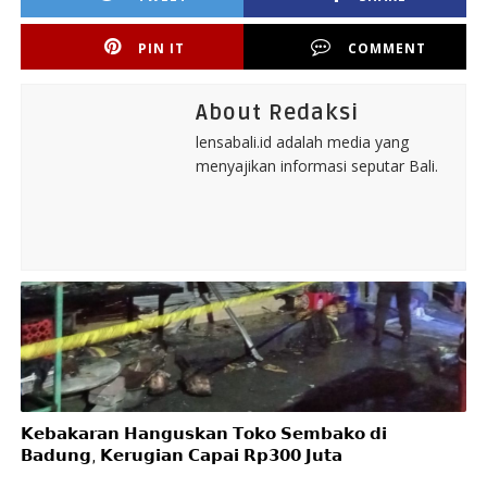
PIN IT
COMMENT
About Redaksi
lensabali.id adalah media yang
menyajikan informasi seputar Bali.
𝗞𝗲𝗯𝗮𝗸𝗮𝗿𝗮𝗻 𝗛𝗮𝗻𝗴𝘂𝘀𝗸𝗮𝗻 𝗧𝗼𝗸𝗼 𝗦𝗲𝗺𝗯𝗮𝗸𝗼 𝗱𝗶
𝗕𝗮𝗱𝘂𝗻𝗴, 𝗞𝗲𝗿𝘂𝗴𝗶𝗮𝗻 𝗖𝗮𝗽𝗮𝗶 𝗥𝗽𝟯𝟬𝟬 𝗝𝘂𝘁𝗮