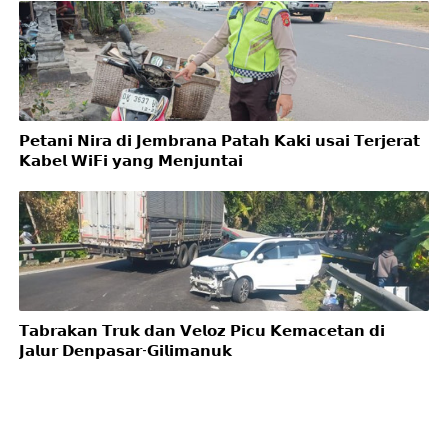
𝗣𝗲𝘁𝗮𝗻𝗶 𝗡𝗶𝗿𝗮 𝗱𝗶 𝗝𝗲𝗺𝗯𝗿𝗮𝗻𝗮 𝗣𝗮𝘁𝗮𝗵 𝗞𝗮𝗸𝗶 𝘂𝘀𝗮𝗶 𝗧𝗲𝗿𝗷𝗲𝗿𝗮𝘁
𝗞𝗮𝗯𝗲𝗹 𝗪𝗶𝗙𝗶 𝘆𝗮𝗻𝗴 𝗠𝗲𝗻𝗷𝘂𝗻𝘁𝗮𝗶
𝗧𝗮𝗯𝗿𝗮𝗸𝗮𝗻 𝗧𝗿𝘂𝗸 𝗱𝗮𝗻 𝗩𝗲𝗹𝗼𝘇 𝗣𝗶𝗰𝘂 𝗞𝗲𝗺𝗮𝗰𝗲𝘁𝗮𝗻 𝗱𝗶
𝗝𝗮𝗹𝘂𝗿 𝗗𝗲𝗻𝗽𝗮𝘀𝗮𝗿-𝗚𝗶𝗹𝗶𝗺𝗮𝗻𝘂𝗸