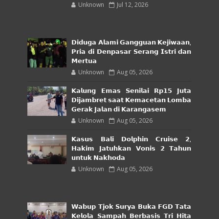
Unknown
Jul 12, 2026
𝗗𝗶𝗱𝘂𝗴𝗮 𝗔𝗹𝗮𝗺𝗶 𝗚𝗮𝗻𝗴𝗴𝘂𝗮𝗻 𝗞𝗲𝗷𝗶𝘄𝗮𝗮𝗻,
𝗣𝗿𝗶𝗮 𝗱𝗶 𝗗𝗲𝗻𝗽𝗮𝘀𝗮𝗿 𝗦𝗲𝗿𝗮𝗻𝗴 𝗜𝘀𝘁𝗿𝗶 𝗱𝗮𝗻
𝗠𝗲𝗿𝘁𝘂𝗮
Unknown
Aug 05, 2026
𝗞𝗮𝗹𝘂𝗻𝗴 𝗘𝗺𝗮𝘀 𝗦𝗲𝗻𝗶𝗹𝗮𝗶 𝗥𝗽𝟭𝟱 𝗝𝘂𝘁𝗮
𝗗𝗶𝗷𝗮𝗺𝗯𝗿𝗲𝘁 𝘀𝗮𝗮𝘁 𝗞𝗲𝗺𝗮𝗰𝗲𝘁𝗮𝗻 𝗟𝗼𝗺𝗯𝗮
𝗚𝗲𝗿𝗮𝗸 𝗝𝗮𝗹𝗮𝗻 𝗱𝗶 𝗞𝗮𝗿𝗮𝗻𝗴𝗮𝘀𝗲𝗺
Unknown
Aug 05, 2026
𝗞𝗮𝘀𝘂𝘀 𝗕𝗮𝗹𝗶 𝗗𝗼𝗹𝗽𝗵𝗶𝗻 𝗖𝗿𝘂𝗶𝘀𝗲 𝟮,
𝗛𝗮𝗸𝗶𝗺 𝗝𝗮𝘁𝘂𝗵𝗸𝗮𝗻 𝗩𝗼𝗻𝗶𝘀 𝟮 𝗧𝗮𝗵𝘂𝗻
𝘂𝗻𝘁𝘂𝗸 𝗡𝗮𝗸𝗵𝗼𝗱𝗮
Unknown
Aug 05, 2026
𝗪𝗮𝗯𝘂𝗽 𝗧𝗷𝗼𝗸 𝗦𝘂𝗿𝘆𝗮 𝗕𝘂𝗸𝗮 𝗙𝗚𝗗 𝗧𝗮𝘁𝗮
𝗞𝗲𝗹𝗼𝗹𝗮 𝗦𝗮𝗺𝗽𝗮𝗵 𝗕𝗲𝗿𝗯𝗮𝘀𝗶𝘀 𝗧𝗿𝗶 𝗛𝗶𝘁𝗮