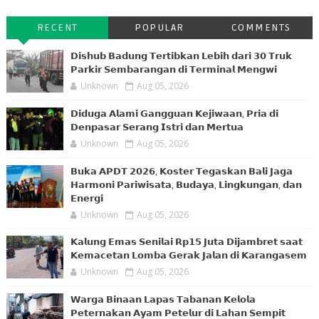
RECENT
POPULAR
COMMENTS
𝗗𝗶𝘀𝗵𝘂𝗯 𝗕𝗮𝗱𝘂𝗻𝗴 𝗧𝗲𝗿𝘁𝗶𝗯𝗸𝗮𝗻 𝗟𝗲𝗯𝗶𝗵 𝗱𝗮𝗿𝗶 𝟯𝟬 𝗧𝗿𝘂𝗸
𝗣𝗮𝗿𝗸𝗶𝗿 𝗦𝗲𝗺𝗯𝗮𝗿𝗮𝗻𝗴𝗮𝗻 𝗱𝗶 𝗧𝗲𝗿𝗺𝗶𝗻𝗮𝗹 𝗠𝗲𝗻𝗴𝘄𝗶
Unknown
Aug 05, 2026
𝗗𝗶𝗱𝘂𝗴𝗮 𝗔𝗹𝗮𝗺𝗶 𝗚𝗮𝗻𝗴𝗴𝘂𝗮𝗻 𝗞𝗲𝗷𝗶𝘄𝗮𝗮𝗻, 𝗣𝗿𝗶𝗮 𝗱𝗶
𝗗𝗲𝗻𝗽𝗮𝘀𝗮𝗿 𝗦𝗲𝗿𝗮𝗻𝗴 𝗜𝘀𝘁𝗿𝗶 𝗱𝗮𝗻 𝗠𝗲𝗿𝘁𝘂𝗮
Unknown
Aug 05, 2026
𝗕𝘂𝗸𝗮 𝗔𝗣𝗗𝗧 𝟮𝟬𝟮𝟲, 𝗞𝗼𝘀𝘁𝗲𝗿 𝗧𝗲𝗴𝗮𝘀𝗸𝗮𝗻 𝗕𝗮𝗹𝗶 𝗝𝗮𝗴𝗮
𝗛𝗮𝗿𝗺𝗼𝗻𝗶 𝗣𝗮𝗿𝗶𝘄𝗶𝘀𝗮𝘁𝗮, 𝗕𝘂𝗱𝗮𝘆𝗮, 𝗟𝗶𝗻𝗴𝗸𝘂𝗻𝗴𝗮𝗻, 𝗱𝗮𝗻
𝗘𝗻𝗲𝗿𝗴𝗶
Unknown
Aug 05, 2026
𝗞𝗮𝗹𝘂𝗻𝗴 𝗘𝗺𝗮𝘀 𝗦𝗲𝗻𝗶𝗹𝗮𝗶 𝗥𝗽𝟭𝟱 𝗝𝘂𝘁𝗮 𝗗𝗶𝗷𝗮𝗺𝗯𝗿𝗲𝘁 𝘀𝗮𝗮𝘁
𝗞𝗲𝗺𝗮𝗰𝗲𝘁𝗮𝗻 𝗟𝗼𝗺𝗯𝗮 𝗚𝗲𝗿𝗮𝗸 𝗝𝗮𝗹𝗮𝗻 𝗱𝗶 𝗞𝗮𝗿𝗮𝗻𝗴𝗮𝘀𝗲𝗺
Unknown
Aug 05, 2026
𝗪𝗮𝗿𝗴𝗮 𝗕𝗶𝗻𝗮𝗮𝗻 𝗟𝗮𝗽𝗮𝘀 𝗧𝗮𝗯𝗮𝗻𝗮𝗻 𝗞𝗲𝗹𝗼𝗹𝗮
𝗣𝗲𝘁𝗲𝗿𝗻𝗮𝗸𝗮𝗻 𝗔𝘆𝗮𝗺 𝗣𝗲𝘁𝗲𝗹𝘂𝗿 𝗱𝗶 𝗟𝗮𝗵𝗮𝗻 𝗦𝗲𝗺𝗽𝗶𝘁