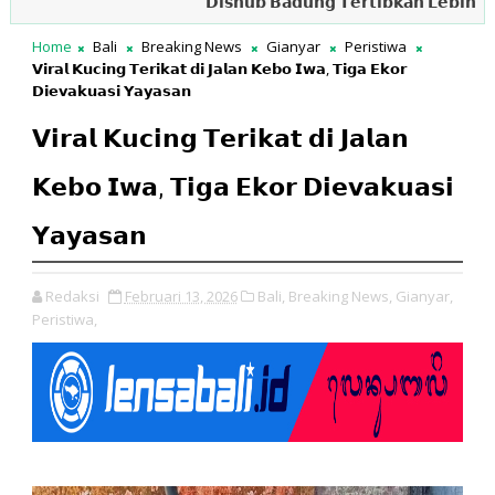
𝗗𝗶𝘀𝗵𝘂𝗯 𝗕𝗮𝗱𝘂𝗻𝗴 𝗧𝗲𝗿𝘁𝗶𝗯𝗸𝗮𝗻 𝗟𝗲𝗯𝗶𝗵 𝗱𝗮𝗿𝗶 𝟯
Home
Bali
Breaking News
Gianyar
Peristiwa
𝗩𝗶𝗿𝗮𝗹 𝗞𝘂𝗰𝗶𝗻𝗴 𝗧𝗲𝗿𝗶𝗸𝗮𝘁 𝗱𝗶 𝗝𝗮𝗹𝗮𝗻 𝗞𝗲𝗯𝗼 𝗜𝘄𝗮, 𝗧𝗶𝗴𝗮 𝗘𝗸𝗼𝗿
𝗗𝗶𝗲𝘃𝗮𝗸𝘂𝗮𝘀𝗶 𝗬𝗮𝘆𝗮𝘀𝗮𝗻
𝗩𝗶𝗿𝗮𝗹 𝗞𝘂𝗰𝗶𝗻𝗴 𝗧𝗲𝗿𝗶𝗸𝗮𝘁 𝗱𝗶 𝗝𝗮𝗹𝗮𝗻
𝗞𝗲𝗯𝗼 𝗜𝘄𝗮, 𝗧𝗶𝗴𝗮 𝗘𝗸𝗼𝗿 𝗗𝗶𝗲𝘃𝗮𝗸𝘂𝗮𝘀𝗶
𝗬𝗮𝘆𝗮𝘀𝗮𝗻
Redaksi
Februari 13, 2026
Bali,
Breaking News,
Gianyar,
Peristiwa,