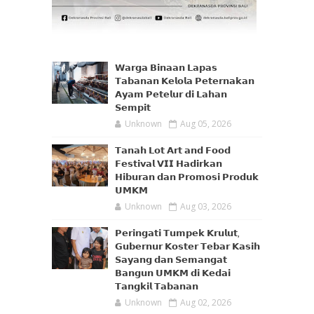
𝗪𝗮𝗿𝗴𝗮 𝗕𝗶𝗻𝗮𝗮𝗻 𝗟𝗮𝗽𝗮𝘀
𝗧𝗮𝗯𝗮𝗻𝗮𝗻 𝗞𝗲𝗹𝗼𝗹𝗮 𝗣𝗲𝘁𝗲𝗿𝗻𝗮𝗸𝗮𝗻
𝗔𝘆𝗮𝗺 𝗣𝗲𝘁𝗲𝗹𝘂𝗿 𝗱𝗶 𝗟𝗮𝗵𝗮𝗻
𝗦𝗲𝗺𝗽𝗶𝘁
Unknown
Aug 05, 2026
𝗧𝗮𝗻𝗮𝗵 𝗟𝗼𝘁 𝗔𝗿𝘁 𝗮𝗻𝗱 𝗙𝗼𝗼𝗱
𝗙𝗲𝘀𝘁𝗶𝘃𝗮𝗹 𝗩𝗜𝗜 𝗛𝗮𝗱𝗶𝗿𝗸𝗮𝗻
𝗛𝗶𝗯𝘂𝗿𝗮𝗻 𝗱𝗮𝗻 𝗣𝗿𝗼𝗺𝗼𝘀𝗶 𝗣𝗿𝗼𝗱𝘂𝗸
𝗨𝗠𝗞𝗠
Unknown
Aug 03, 2026
𝗣𝗲𝗿𝗶𝗻𝗴𝗮𝘁𝗶 𝗧𝘂𝗺𝗽𝗲𝗸 𝗞𝗿𝘂𝗹𝘂𝘁,
𝗚𝘂𝗯𝗲𝗿𝗻𝘂𝗿 𝗞𝗼𝘀𝘁𝗲𝗿 𝗧𝗲𝗯𝗮𝗿 𝗞𝗮𝘀𝗶𝗵
𝗦𝗮𝘆𝗮𝗻𝗴 𝗱𝗮𝗻 𝗦𝗲𝗺𝗮𝗻𝗴𝗮𝘁
𝗕𝗮𝗻𝗴𝘂𝗻 𝗨𝗠𝗞𝗠 𝗱𝗶 𝗞𝗲𝗱𝗮𝗶
𝗧𝗮𝗻𝗴𝗸𝗶𝗹 𝗧𝗮𝗯𝗮𝗻𝗮𝗻
Unknown
Aug 02, 2026