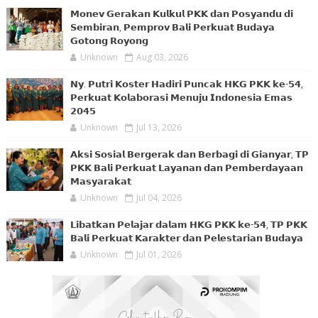
𝗠𝗼𝗻𝗲𝘃 𝗚𝗲𝗿𝗮𝗸𝗮𝗻 𝗞𝘂𝗹𝗸𝘂𝗹 𝗣𝗞𝗞 𝗱𝗮𝗻 𝗣𝗼𝘀𝘆𝗮𝗻𝗱𝘂 𝗱𝗶
𝗦𝗲𝗺𝗯𝗶𝗿𝗮𝗻, 𝗣𝗲𝗺𝗽𝗿𝗼𝘃 𝗕𝗮𝗹𝗶 𝗣𝗲𝗿𝗸𝘂𝗮𝘁 𝗕𝘂𝗱𝗮𝘆𝗮
𝗚𝗼𝘁𝗼𝗻𝗴 𝗥𝗼𝘆𝗼𝗻𝗴
Unknown
Aug 03, 2026
𝗡𝘆. 𝗣𝘂𝘁𝗿𝗶 𝗞𝗼𝘀𝘁𝗲𝗿 𝗛𝗮𝗱𝗶𝗿𝗶 𝗣𝘂𝗻𝗰𝗮𝗸 𝗛𝗞𝗚 𝗣𝗞𝗞 𝗸𝗲-𝟱𝟰,
𝗣𝗲𝗿𝗸𝘂𝗮𝘁 𝗞𝗼𝗹𝗮𝗯𝗼𝗿𝗮𝘀𝗶 𝗠𝗲𝗻𝘂𝗷𝘂 𝗜𝗻𝗱𝗼𝗻𝗲𝘀𝗶𝗮 𝗘𝗺𝗮𝘀
𝟮𝟬𝟰𝟱
Unknown
Jul 13, 2026
𝗔𝗸𝘀𝗶 𝗦𝗼𝘀𝗶𝗮𝗹 𝗕𝗲𝗿𝗴𝗲𝗿𝗮𝗸 𝗱𝗮𝗻 𝗕𝗲𝗿𝗯𝗮𝗴𝗶 𝗱𝗶 𝗚𝗶𝗮𝗻𝘆𝗮𝗿, 𝗧𝗣
𝗣𝗞𝗞 𝗕𝗮𝗹𝗶 𝗣𝗲𝗿𝗸𝘂𝗮𝘁 𝗟𝗮𝘆𝗮𝗻𝗮𝗻 𝗱𝗮𝗻 𝗣𝗲𝗺𝗯𝗲𝗿𝗱𝗮𝘆𝗮𝗮𝗻
𝗠𝗮𝘀𝘆𝗮𝗿𝗮𝗸𝗮𝘁
Unknown
Jul 04, 2026
𝗟𝗶𝗯𝗮𝘁𝗸𝗮𝗻 𝗣𝗲𝗹𝗮𝗷𝗮𝗿 𝗱𝗮𝗹𝗮𝗺 𝗛𝗞𝗚 𝗣𝗞𝗞 𝗸𝗲-𝟱𝟰, 𝗧𝗣 𝗣𝗞𝗞
𝗕𝗮𝗹𝗶 𝗣𝗲𝗿𝗸𝘂𝗮𝘁 𝗞𝗮𝗿𝗮𝗸𝘁𝗲𝗿 𝗱𝗮𝗻 𝗣𝗲𝗹𝗲𝘀𝘁𝗮𝗿𝗶𝗮𝗻 𝗕𝘂𝗱𝗮𝘆𝗮
Unknown
Jul 01, 2026