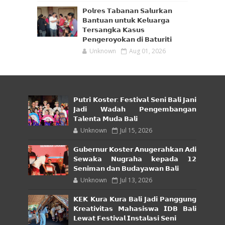
𝗣𝗼𝗹𝗿𝗲𝘀 𝗧𝗮𝗯𝗮𝗻𝗮𝗻 𝗦𝗮𝗹𝘂𝗿𝗸𝗮𝗻
𝗕𝗮𝗻𝘁𝘂𝗮𝗻 𝘂𝗻𝘁𝘂𝗸 𝗞𝗲𝗹𝘂𝗮𝗿𝗴𝗮
𝗧𝗲𝗿𝘀𝗮𝗻𝗴𝗸𝗮 𝗞𝗮𝘀𝘂𝘀
𝗣𝗲𝗻𝗴𝗲𝗿𝗼𝘆𝗼𝗸𝗮𝗻 𝗱𝗶 𝗕𝗮𝘁𝘂𝗿𝗶𝘁𝗶
Unknown
Aug 01, 2026
𝗣𝘂𝘁𝗿𝗶 𝗞𝗼𝘀𝘁𝗲𝗿: 𝗙𝗲𝘀𝘁𝗶𝘃𝗮𝗹 𝗦𝗲𝗻𝗶 𝗕𝗮𝗹𝗶 𝗝𝗮𝗻𝗶
𝗝𝗮𝗱𝗶 𝗪𝗮𝗱𝗮𝗵 𝗣𝗲𝗻𝗴𝗲𝗺𝗯𝗮𝗻𝗴𝗮𝗻
𝗧𝗮𝗹𝗲𝗻𝘁𝗮 𝗠𝘂𝗱𝗮 𝗕𝗮𝗹𝗶
Unknown
Jul 15, 2026
𝗚𝘂𝗯𝗲𝗿𝗻𝘂𝗿 𝗞𝗼𝘀𝘁𝗲𝗿 𝗔𝗻𝘂𝗴𝗲𝗿𝗮𝗵𝗸𝗮𝗻 𝗔𝗱𝗶
𝗦𝗲𝘄𝗮𝗸𝗮 𝗡𝘂𝗴𝗿𝗮𝗵𝗮 𝗸𝗲𝗽𝗮𝗱𝗮 𝟭𝟮
𝗦𝗲𝗻𝗶𝗺𝗮𝗻 𝗱𝗮𝗻 𝗕𝘂𝗱𝗮𝘆𝗮𝘄𝗮𝗻 𝗕𝗮𝗹𝗶
Unknown
Jul 13, 2026
𝗞𝗘𝗞 𝗞𝘂𝗿𝗮 𝗞𝘂𝗿𝗮 𝗕𝗮𝗹𝗶 𝗝𝗮𝗱𝗶 𝗣𝗮𝗻𝗴𝗴𝘂𝗻𝗴
𝗞𝗿𝗲𝗮𝘁𝗶𝘃𝗶𝘁𝗮𝘀 𝗠𝗮𝗵𝗮𝘀𝗶𝘀𝘄𝗮 𝗜𝗗𝗕 𝗕𝗮𝗹𝗶
𝗟𝗲𝘄𝗮𝘁 𝗙𝗲𝘀𝘁𝗶𝘃𝗮𝗹 𝗜𝗻𝘀𝘁𝗮𝗹𝗮𝘀𝗶 𝗦𝗲𝗻𝗶