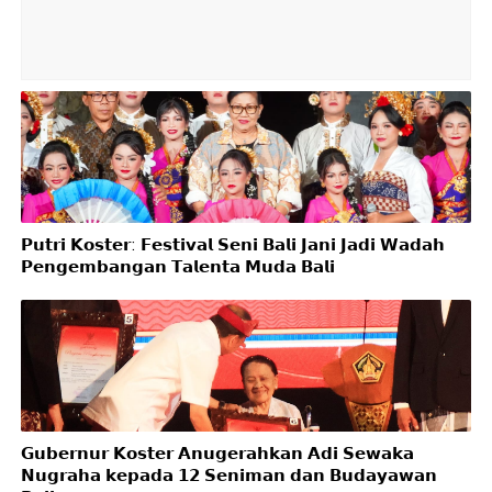
𝗣𝘂𝘁𝗿𝗶 𝗞𝗼𝘀𝘁𝗲𝗿: 𝗙𝗲𝘀𝘁𝗶𝘃𝗮𝗹 𝗦𝗲𝗻𝗶 𝗕𝗮𝗹𝗶 𝗝𝗮𝗻𝗶 𝗝𝗮𝗱𝗶 𝗪𝗮𝗱𝗮𝗵
𝗣𝗲𝗻𝗴𝗲𝗺𝗯𝗮𝗻𝗴𝗮𝗻 𝗧𝗮𝗹𝗲𝗻𝘁𝗮 𝗠𝘂𝗱𝗮 𝗕𝗮𝗹𝗶
𝗚𝘂𝗯𝗲𝗿𝗻𝘂𝗿 𝗞𝗼𝘀𝘁𝗲𝗿 𝗔𝗻𝘂𝗴𝗲𝗿𝗮𝗵𝗸𝗮𝗻 𝗔𝗱𝗶 𝗦𝗲𝘄𝗮𝗸𝗮
𝗡𝘂𝗴𝗿𝗮𝗵𝗮 𝗸𝗲𝗽𝗮𝗱𝗮 𝟭𝟮 𝗦𝗲𝗻𝗶𝗺𝗮𝗻 𝗱𝗮𝗻 𝗕𝘂𝗱𝗮𝘆𝗮𝘄𝗮𝗻