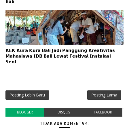
𝗕𝗮𝗹𝗶
𝗞𝗘𝗞 𝗞𝘂𝗿𝗮 𝗞𝘂𝗿𝗮 𝗕𝗮𝗹𝗶 𝗝𝗮𝗱𝗶 𝗣𝗮𝗻𝗴𝗴𝘂𝗻𝗴 𝗞𝗿𝗲𝗮𝘁𝗶𝘃𝗶𝘁𝗮𝘀
𝗠𝗮𝗵𝗮𝘀𝗶𝘀𝘄𝗮 𝗜𝗗𝗕 𝗕𝗮𝗹𝗶 𝗟𝗲𝘄𝗮𝘁 𝗙𝗲𝘀𝘁𝗶𝘃𝗮𝗹 𝗜𝗻𝘀𝘁𝗮𝗹𝗮𝘀𝗶
𝗦𝗲𝗻𝗶
Posting Lebih Baru
Posting Lama
BLOGGER
DISQUS
FACEBOOK
TIDAK ADA KOMENTAR: