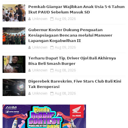
𝗣𝗲𝗺𝗸𝗮𝗯 𝗚𝗶𝗮𝗻𝘆𝗮𝗿 𝗪𝗮𝗷𝗶𝗯𝗸𝗮𝗻 𝗔𝗻𝗮𝗸 𝗨𝘀𝗶𝗮 𝟱-𝟲 𝗧𝗮𝗵𝘂𝗻
𝗜𝗸𝘂𝘁 𝗣𝗔𝗨𝗗 𝗦𝗲𝗯𝗲𝗹𝘂𝗺 𝗠𝗮𝘀𝘂𝗸 𝗦𝗗
Unknown
Aug 09, 2026
𝗚𝘂𝗯𝗲𝗿𝗻𝘂𝗿 𝗞𝗼𝘀𝘁𝗲𝗿 𝗗𝘂𝗸𝘂𝗻𝗴 𝗣𝗲𝗻𝗴𝘂𝗮𝘁𝗮𝗻
𝗞𝗲𝘀𝗶𝗮𝗽𝘀𝗶𝗮𝗴𝗮𝗮𝗻 𝗕𝗲𝗻𝗰𝗮𝗻𝗮 𝗺𝗲𝗹𝗮𝗹𝘂𝗶 𝗠𝗮𝗻𝘂𝘃𝗲𝗿
𝗟𝗮𝗽𝗮𝗻𝗴𝗮𝗻 𝗞𝗼𝗴𝗮𝗯𝘄𝗶𝗹𝗵𝗮𝗻 𝗜𝗜
Unknown
Aug 09, 2026
𝗧𝗲𝗿𝗵𝗮𝗿𝘂 𝗗𝗮𝗽𝗮𝘁 𝗧𝗶𝗽, 𝗗𝗿𝗶𝘃𝗲𝗿 𝗢𝗷𝗼𝗹 𝗕𝗮𝗹𝗶 𝗔𝗸𝗵𝗶𝗿𝗻𝘆𝗮
𝗕𝗶𝘀𝗮 𝗕𝗲𝗹𝗶 𝗦𝗺𝗮𝘀𝗵 𝗕𝘂𝗿𝗴𝗲𝗿
Unknown
Aug 08, 2026
𝗗𝗶𝗴𝗲𝗿𝗲𝗯𝗲𝗸 𝗕𝗮𝗿𝗲𝘀𝗸𝗿𝗶𝗺, 𝗙𝗶𝘃𝗲 𝗦𝘁𝗮𝗿𝘀 𝗖𝗹𝘂𝗯 𝗕𝗮𝗹𝗶 𝗞𝗶𝗻𝗶
𝗧𝗮𝗸 𝗕𝗲𝗿𝗼𝗽𝗲𝗿𝗮𝘀𝗶
Unknown
Aug 08, 2026