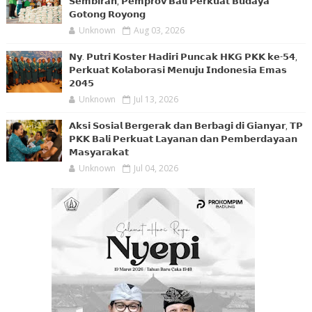
𝗦𝗲𝗺𝗯𝗶𝗿𝗮𝗻, 𝗣𝗲𝗺𝗽𝗿𝗼𝘃 𝗕𝗮𝗹𝗶 𝗣𝗲𝗿𝗸𝘂𝗮𝘁 𝗕𝘂𝗱𝗮𝘆𝗮
𝗚𝗼𝘁𝗼𝗻𝗴 𝗥𝗼𝘆𝗼𝗻𝗴
Unknown
Aug 03, 2026
𝗡𝘆. 𝗣𝘂𝘁𝗿𝗶 𝗞𝗼𝘀𝘁𝗲𝗿 𝗛𝗮𝗱𝗶𝗿𝗶 𝗣𝘂𝗻𝗰𝗮𝗸 𝗛𝗞𝗚 𝗣𝗞𝗞 𝗸𝗲-𝟱𝟰,
𝗣𝗲𝗿𝗸𝘂𝗮𝘁 𝗞𝗼𝗹𝗮𝗯𝗼𝗿𝗮𝘀𝗶 𝗠𝗲𝗻𝘂𝗷𝘂 𝗜𝗻𝗱𝗼𝗻𝗲𝘀𝗶𝗮 𝗘𝗺𝗮𝘀
𝟮𝟬𝟰𝟱
Unknown
Jul 13, 2026
𝗔𝗸𝘀𝗶 𝗦𝗼𝘀𝗶𝗮𝗹 𝗕𝗲𝗿𝗴𝗲𝗿𝗮𝗸 𝗱𝗮𝗻 𝗕𝗲𝗿𝗯𝗮𝗴𝗶 𝗱𝗶 𝗚𝗶𝗮𝗻𝘆𝗮𝗿, 𝗧𝗣
𝗣𝗞𝗞 𝗕𝗮𝗹𝗶 𝗣𝗲𝗿𝗸𝘂𝗮𝘁 𝗟𝗮𝘆𝗮𝗻𝗮𝗻 𝗱𝗮𝗻 𝗣𝗲𝗺𝗯𝗲𝗿𝗱𝗮𝘆𝗮𝗮𝗻
𝗠𝗮𝘀𝘆𝗮𝗿𝗮𝗸𝗮𝘁
Unknown
Jul 04, 2026