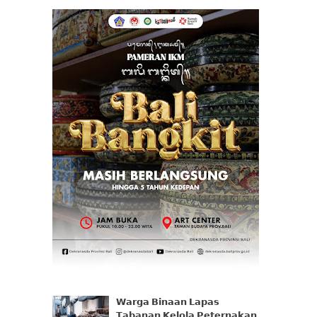
𝗪𝗮𝗿𝗴𝗮 𝗕𝗶𝗻𝗮𝗮𝗻 𝗟𝗮𝗽𝗮𝘀
𝗧𝗮𝗯𝗮𝗻𝗮𝗻 𝗞𝗲𝗹𝗼𝗹𝗮 𝗣𝗲𝘁𝗲𝗿𝗻𝗮𝗸𝗮𝗻