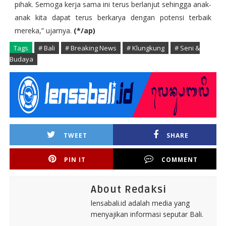
pihak. Semoga kerja sama ini terus berlanjut sehingga anak-
anak kita dapat terus berkarya dengan potensi terbaik
mereka,” ujarnya.
(*/ap)
Tags
# Bali
# Breaking News
# Klungkung
# Seni &
Budaya
TWEET
SHARE
PIN IT
COMMENT
About Redaksi
lensabali.id adalah media yang
menyajikan informasi seputar Bali.