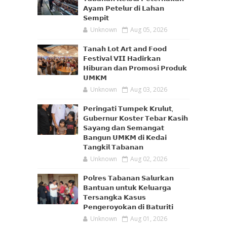
𝗔𝘆𝗮𝗺 𝗣𝗲𝘁𝗲𝗹𝘂𝗿 𝗱𝗶 𝗟𝗮𝗵𝗮𝗻
𝗦𝗲𝗺𝗽𝗶𝘁
Unknown
Aug 05, 2026
𝗧𝗮𝗻𝗮𝗵 𝗟𝗼𝘁 𝗔𝗿𝘁 𝗮𝗻𝗱 𝗙𝗼𝗼𝗱
𝗙𝗲𝘀𝘁𝗶𝘃𝗮𝗹 𝗩𝗜𝗜 𝗛𝗮𝗱𝗶𝗿𝗸𝗮𝗻
𝗛𝗶𝗯𝘂𝗿𝗮𝗻 𝗱𝗮𝗻 𝗣𝗿𝗼𝗺𝗼𝘀𝗶 𝗣𝗿𝗼𝗱𝘂𝗸
𝗨𝗠𝗞𝗠
Unknown
Aug 03, 2026
𝗣𝗲𝗿𝗶𝗻𝗴𝗮𝘁𝗶 𝗧𝘂𝗺𝗽𝗲𝗸 𝗞𝗿𝘂𝗹𝘂𝘁,
𝗚𝘂𝗯𝗲𝗿𝗻𝘂𝗿 𝗞𝗼𝘀𝘁𝗲𝗿 𝗧𝗲𝗯𝗮𝗿 𝗞𝗮𝘀𝗶𝗵
𝗦𝗮𝘆𝗮𝗻𝗴 𝗱𝗮𝗻 𝗦𝗲𝗺𝗮𝗻𝗴𝗮𝘁
𝗕𝗮𝗻𝗴𝘂𝗻 𝗨𝗠𝗞𝗠 𝗱𝗶 𝗞𝗲𝗱𝗮𝗶
𝗧𝗮𝗻𝗴𝗸𝗶𝗹 𝗧𝗮𝗯𝗮𝗻𝗮𝗻
Unknown
Aug 02, 2026
𝗣𝗼𝗹𝗿𝗲𝘀 𝗧𝗮𝗯𝗮𝗻𝗮𝗻 𝗦𝗮𝗹𝘂𝗿𝗸𝗮𝗻
𝗕𝗮𝗻𝘁𝘂𝗮𝗻 𝘂𝗻𝘁𝘂𝗸 𝗞𝗲𝗹𝘂𝗮𝗿𝗴𝗮
𝗧𝗲𝗿𝘀𝗮𝗻𝗴𝗸𝗮 𝗞𝗮𝘀𝘂𝘀
𝗣𝗲𝗻𝗴𝗲𝗿𝗼𝘆𝗼𝗸𝗮𝗻 𝗱𝗶 𝗕𝗮𝘁𝘂𝗿𝗶𝘁𝗶
Unknown
Aug 01, 2026