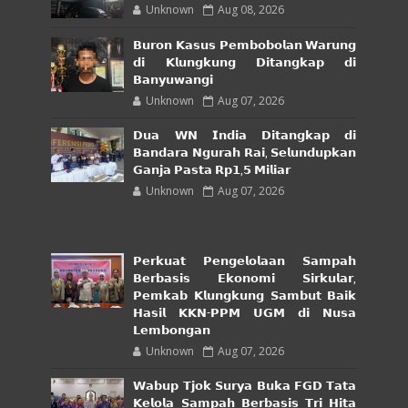
Unknown
Aug 08, 2026
𝗕𝘂𝗿𝗼𝗻 𝗞𝗮𝘀𝘂𝘀 𝗣𝗲𝗺𝗯𝗼𝗯𝗼𝗹𝗮𝗻 𝗪𝗮𝗿𝘂𝗻𝗴
𝗱𝗶 𝗞𝗹𝘂𝗻𝗴𝗸𝘂𝗻𝗴 𝗗𝗶𝘁𝗮𝗻𝗴𝗸𝗮𝗽 𝗱𝗶
𝗕𝗮𝗻𝘆𝘂𝘄𝗮𝗻𝗴𝗶
Unknown
Aug 07, 2026
𝗗𝘂𝗮 𝗪𝗡 𝗜𝗻𝗱𝗶𝗮 𝗗𝗶𝘁𝗮𝗻𝗴𝗸𝗮𝗽 𝗱𝗶
𝗕𝗮𝗻𝗱𝗮𝗿𝗮 𝗡𝗴𝘂𝗿𝗮𝗵 𝗥𝗮𝗶, 𝗦𝗲𝗹𝘂𝗻𝗱𝘂𝗽𝗸𝗮𝗻
𝗚𝗮𝗻𝗷𝗮 𝗣𝗮𝘀𝘁𝗮 𝗥𝗽𝟭,𝟱 𝗠𝗶𝗹𝗶𝗮𝗿
Unknown
Aug 07, 2026
𝗣𝗲𝗿𝗸𝘂𝗮𝘁 𝗣𝗲𝗻𝗴𝗲𝗹𝗼𝗹𝗮𝗮𝗻 𝗦𝗮𝗺𝗽𝗮𝗵
𝗕𝗲𝗿𝗯𝗮𝘀𝗶𝘀 𝗘𝗸𝗼𝗻𝗼𝗺𝗶 𝗦𝗶𝗿𝗸𝘂𝗹𝗮𝗿,
𝗣𝗲𝗺𝗸𝗮𝗯 𝗞𝗹𝘂𝗻𝗴𝗸𝘂𝗻𝗴 𝗦𝗮𝗺𝗯𝘂𝘁 𝗕𝗮𝗶𝗸
𝗛𝗮𝘀𝗶𝗹 𝗞𝗞𝗡-𝗣𝗣𝗠 𝗨𝗚𝗠 𝗱𝗶 𝗡𝘂𝘀𝗮
𝗟𝗲𝗺𝗯𝗼𝗻𝗴𝗮𝗻
Unknown
Aug 07, 2026
𝗪𝗮𝗯𝘂𝗽 𝗧𝗷𝗼𝗸 𝗦𝘂𝗿𝘆𝗮 𝗕𝘂𝗸𝗮 𝗙𝗚𝗗 𝗧𝗮𝘁𝗮
𝗞𝗲𝗹𝗼𝗹𝗮 𝗦𝗮𝗺𝗽𝗮𝗵 𝗕𝗲𝗿𝗯𝗮𝘀𝗶𝘀 𝗧𝗿𝗶 𝗛𝗶𝘁𝗮