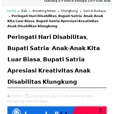
𝗚𝗮𝗹𝗮𝘅𝘆 𝗭 𝗙𝗼𝗹𝗱 𝟴 𝗣𝘂𝗻𝘆𝗮 𝟭𝟵 𝗙𝗶𝘁𝘂𝗿 𝗕𝗮𝗿𝘂, 𝗱𝗮𝗿𝗶 𝗚
Home
Bali
Breaking News
Klungkung
Seni & Budaya
𝗣𝗲𝗿𝗶𝗻𝗴𝗮𝘁𝗶 𝗛𝗮𝗿𝗶 𝗗𝗶𝘀𝗮𝗯𝗶𝗹𝗶𝘁𝗮𝘀, 𝗕𝘂𝗽𝗮𝘁𝗶 𝗦𝗮𝘁𝗿𝗶𝗮: 𝗔𝗻𝗮𝗸-𝗔𝗻𝗮𝗸
𝗞𝗶𝘁𝗮 𝗟𝘂𝗮𝗿 𝗕𝗶𝗮𝘀𝗮, 𝗕𝘂𝗽𝗮𝘁𝗶 𝗦𝗮𝘁𝗿𝗶𝗮 𝗔𝗽𝗿𝗲𝘀𝗶𝗮𝘀𝗶 𝗞𝗿𝗲𝗮𝘁𝗶𝘃𝗶𝘁𝗮𝘀
𝗔𝗻𝗮𝗸 𝗗𝗶𝘀𝗮𝗯𝗶𝗹𝗶𝘁𝗮𝘀 𝗞𝗹𝘂𝗻𝗴𝗸𝘂𝗻𝗴
𝗣𝗲𝗿𝗶𝗻𝗴𝗮𝘁𝗶 𝗛𝗮𝗿𝗶 𝗗𝗶𝘀𝗮𝗯𝗶𝗹𝗶𝘁𝗮𝘀,
𝗕𝘂𝗽𝗮𝘁𝗶 𝗦𝗮𝘁𝗿𝗶𝗮: 𝗔𝗻𝗮𝗸-𝗔𝗻𝗮𝗸 𝗞𝗶𝘁𝗮
𝗟𝘂𝗮𝗿 𝗕𝗶𝗮𝘀𝗮, 𝗕𝘂𝗽𝗮𝘁𝗶 𝗦𝗮𝘁𝗿𝗶𝗮
𝗔𝗽𝗿𝗲𝘀𝗶𝗮𝘀𝗶 𝗞𝗿𝗲𝗮𝘁𝗶𝘃𝗶𝘁𝗮𝘀 𝗔𝗻𝗮𝗸
𝗗𝗶𝘀𝗮𝗯𝗶𝗹𝗶𝘁𝗮𝘀 𝗞𝗹𝘂𝗻𝗴𝗸𝘂𝗻𝗴
Redaksi
Desember 03, 2025
Bali,
Breaking News,
Klungkung,
Seni & Budaya,