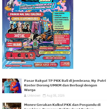
𝗣𝗮𝘀𝗮𝗿 𝗥𝗮𝗸𝘆𝗮𝘁 𝗧𝗣 𝗣𝗞𝗞 𝗕𝗮𝗹𝗶 𝗱𝗶 𝗝𝗲𝗺𝗯𝗿𝗮𝗻𝗮, 𝗡𝘆. 𝗣𝘂𝘁𝗿𝗶
𝗞𝗼𝘀𝘁𝗲𝗿 𝗗𝗼𝗿𝗼𝗻𝗴 𝗨𝗠𝗞𝗠 𝗱𝗮𝗻 𝗕𝗲𝗿𝗯𝗮𝗴𝗶 𝗱𝗲𝗻𝗴𝗮𝗻
𝗪𝗮𝗿𝗴𝗮
Unknown
Aug 08, 2026
𝗠𝗼𝗻𝗲𝘃 𝗚𝗲𝗿𝗮𝗸𝗮𝗻 𝗞𝘂𝗹𝗸𝘂𝗹 𝗣𝗞𝗞 𝗱𝗮𝗻 𝗣𝗼𝘀𝘆𝗮𝗻𝗱𝘂 𝗱𝗶