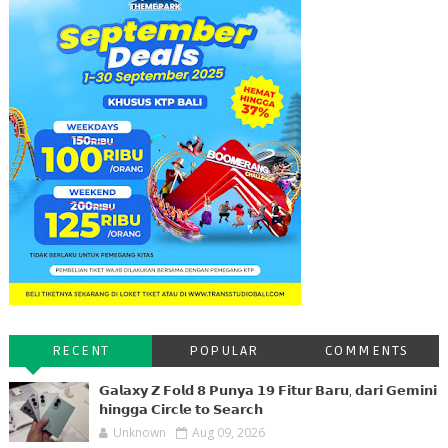
RECENT
POPULAR
COMMENTS
𝗚𝗮𝗹𝗮𝘅𝘆 𝗭 𝗙𝗼𝗹𝗱 𝟴 𝗣𝘂𝗻𝘆𝗮 𝟭𝟵 𝗙𝗶𝘁𝘂𝗿 𝗕𝗮𝗿𝘂, 𝗱𝗮𝗿𝗶 𝗚𝗲𝗺𝗶𝗻𝗶
𝗵𝗶𝗻𝗴𝗴𝗮 𝗖𝗶𝗿𝗰𝗹𝗲 𝘁𝗼 𝗦𝗲𝗮𝗿𝗰𝗵
Unknown
Aug 09, 2026