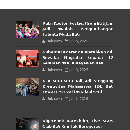
𝗣𝘂𝘁𝗿𝗶 𝗞𝗼𝘀𝘁𝗲𝗿: 𝗙𝗲𝘀𝘁𝗶𝘃𝗮𝗹 𝗦𝗲𝗻𝗶 𝗕𝗮𝗹𝗶 𝗝𝗮𝗻𝗶
𝗝𝗮𝗱𝗶 𝗪𝗮𝗱𝗮𝗵 𝗣𝗲𝗻𝗴𝗲𝗺𝗯𝗮𝗻𝗴𝗮𝗻
𝗧𝗮𝗹𝗲𝗻𝘁𝗮 𝗠𝘂𝗱𝗮 𝗕𝗮𝗹𝗶
Unknown
Jul 15, 2026
𝗚𝘂𝗯𝗲𝗿𝗻𝘂𝗿 𝗞𝗼𝘀𝘁𝗲𝗿 𝗔𝗻𝘂𝗴𝗲𝗿𝗮𝗵𝗸𝗮𝗻 𝗔𝗱𝗶
𝗦𝗲𝘄𝗮𝗸𝗮 𝗡𝘂𝗴𝗿𝗮𝗵𝗮 𝗸𝗲𝗽𝗮𝗱𝗮 𝟭𝟮
𝗦𝗲𝗻𝗶𝗺𝗮𝗻 𝗱𝗮𝗻 𝗕𝘂𝗱𝗮𝘆𝗮𝘄𝗮𝗻 𝗕𝗮𝗹𝗶
Unknown
Jul 13, 2026
𝗞𝗘𝗞 𝗞𝘂𝗿𝗮 𝗞𝘂𝗿𝗮 𝗕𝗮𝗹𝗶 𝗝𝗮𝗱𝗶 𝗣𝗮𝗻𝗴𝗴𝘂𝗻𝗴
𝗞𝗿𝗲𝗮𝘁𝗶𝘃𝗶𝘁𝗮𝘀 𝗠𝗮𝗵𝗮𝘀𝗶𝘀𝘄𝗮 𝗜𝗗𝗕 𝗕𝗮𝗹𝗶
𝗟𝗲𝘄𝗮𝘁 𝗙𝗲𝘀𝘁𝗶𝘃𝗮𝗹 𝗜𝗻𝘀𝘁𝗮𝗹𝗮𝘀𝗶 𝗦𝗲𝗻𝗶
Unknown
Jul 12, 2026
𝗗𝗶𝗴𝗲𝗿𝗲𝗯𝗲𝗸 𝗕𝗮𝗿𝗲𝘀𝗸𝗿𝗶𝗺, 𝗙𝗶𝘃𝗲 𝗦𝘁𝗮𝗿𝘀
𝗖𝗹𝘂𝗯 𝗕𝗮𝗹𝗶 𝗞𝗶𝗻𝗶 𝗧𝗮𝗸 𝗕𝗲𝗿𝗼𝗽𝗲𝗿𝗮𝘀𝗶