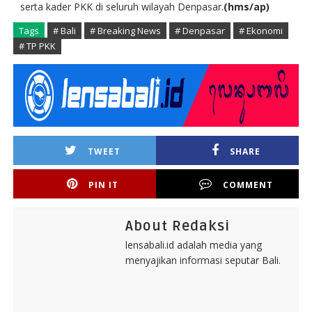
serta kader PKK di seluruh wilayah Denpasar.
(hms/ap)
Tags
# Bali
# Breaking News
# Denpasar
# Ekonomi
# TP PKK
TWEET
SHARE
PIN IT
COMMENT
About Redaksi
lensabali.id adalah media yang
menyajikan informasi seputar Bali.