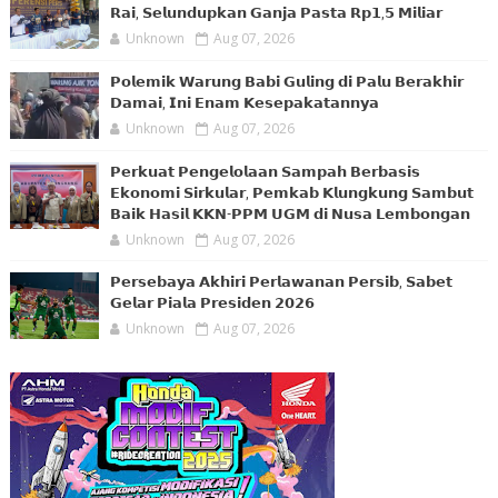
𝗥𝗮𝗶, 𝗦𝗲𝗹𝘂𝗻𝗱𝘂𝗽𝗸𝗮𝗻 𝗚𝗮𝗻𝗷𝗮 𝗣𝗮𝘀𝘁𝗮 𝗥𝗽𝟭,𝟱 𝗠𝗶𝗹𝗶𝗮𝗿
Unknown
Aug 07, 2026
𝗣𝗼𝗹𝗲𝗺𝗶𝗸 𝗪𝗮𝗿𝘂𝗻𝗴 𝗕𝗮𝗯𝗶 𝗚𝘂𝗹𝗶𝗻𝗴 𝗱𝗶 𝗣𝗮𝗹𝘂 𝗕𝗲𝗿𝗮𝗸𝗵𝗶𝗿
𝗗𝗮𝗺𝗮𝗶, 𝗜𝗻𝗶 𝗘𝗻𝗮𝗺 𝗞𝗲𝘀𝗲𝗽𝗮𝗸𝗮𝘁𝗮𝗻𝗻𝘆𝗮
Unknown
Aug 07, 2026
𝗣𝗲𝗿𝗸𝘂𝗮𝘁 𝗣𝗲𝗻𝗴𝗲𝗹𝗼𝗹𝗮𝗮𝗻 𝗦𝗮𝗺𝗽𝗮𝗵 𝗕𝗲𝗿𝗯𝗮𝘀𝗶𝘀
𝗘𝗸𝗼𝗻𝗼𝗺𝗶 𝗦𝗶𝗿𝗸𝘂𝗹𝗮𝗿, 𝗣𝗲𝗺𝗸𝗮𝗯 𝗞𝗹𝘂𝗻𝗴𝗸𝘂𝗻𝗴 𝗦𝗮𝗺𝗯𝘂𝘁
𝗕𝗮𝗶𝗸 𝗛𝗮𝘀𝗶𝗹 𝗞𝗞𝗡-𝗣𝗣𝗠 𝗨𝗚𝗠 𝗱𝗶 𝗡𝘂𝘀𝗮 𝗟𝗲𝗺𝗯𝗼𝗻𝗴𝗮𝗻
Unknown
Aug 07, 2026
𝗣𝗲𝗿𝘀𝗲𝗯𝗮𝘆𝗮 𝗔𝗸𝗵𝗶𝗿𝗶 𝗣𝗲𝗿𝗹𝗮𝘄𝗮𝗻𝗮𝗻 𝗣𝗲𝗿𝘀𝗶𝗯, 𝗦𝗮𝗯𝗲𝘁
𝗚𝗲𝗹𝗮𝗿 𝗣𝗶𝗮𝗹𝗮 𝗣𝗿𝗲𝘀𝗶𝗱𝗲𝗻 𝟮𝟬𝟮𝟲
Unknown
Aug 07, 2026