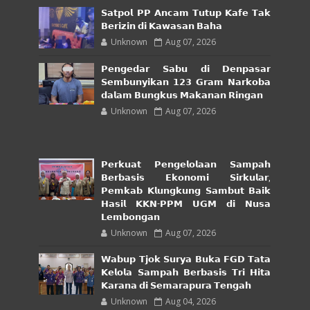
𝗦𝗮𝘁𝗽𝗼𝗹 𝗣𝗣 𝗔𝗻𝗰𝗮𝗺 𝗧𝘂𝘁𝘂𝗽 𝗞𝗮𝗳𝗲 𝗧𝗮𝗸
𝗕𝗲𝗿𝗶𝘇𝗶𝗻 𝗱𝗶 𝗞𝗮𝘄𝗮𝘀𝗮𝗻 𝗕𝗮𝗵𝗮
Unknown
Aug 07, 2026
𝗣𝗲𝗻𝗴𝗲𝗱𝗮𝗿 𝗦𝗮𝗯𝘂 𝗱𝗶 𝗗𝗲𝗻𝗽𝗮𝘀𝗮𝗿
𝗦𝗲𝗺𝗯𝘂𝗻𝘆𝗶𝗸𝗮𝗻 𝟭𝟮𝟯 𝗚𝗿𝗮𝗺 𝗡𝗮𝗿𝗸𝗼𝗯𝗮
𝗱𝗮𝗹𝗮𝗺 𝗕𝘂𝗻𝗴𝗸𝘂𝘀 𝗠𝗮𝗸𝗮𝗻𝗮𝗻 𝗥𝗶𝗻𝗴𝗮𝗻
Unknown
Aug 07, 2026
𝗣𝗲𝗿𝗸𝘂𝗮𝘁 𝗣𝗲𝗻𝗴𝗲𝗹𝗼𝗹𝗮𝗮𝗻 𝗦𝗮𝗺𝗽𝗮𝗵
𝗕𝗲𝗿𝗯𝗮𝘀𝗶𝘀 𝗘𝗸𝗼𝗻𝗼𝗺𝗶 𝗦𝗶𝗿𝗸𝘂𝗹𝗮𝗿,
𝗣𝗲𝗺𝗸𝗮𝗯 𝗞𝗹𝘂𝗻𝗴𝗸𝘂𝗻𝗴 𝗦𝗮𝗺𝗯𝘂𝘁 𝗕𝗮𝗶𝗸
𝗛𝗮𝘀𝗶𝗹 𝗞𝗞𝗡-𝗣𝗣𝗠 𝗨𝗚𝗠 𝗱𝗶 𝗡𝘂𝘀𝗮
𝗟𝗲𝗺𝗯𝗼𝗻𝗴𝗮𝗻
Unknown
Aug 07, 2026
𝗪𝗮𝗯𝘂𝗽 𝗧𝗷𝗼𝗸 𝗦𝘂𝗿𝘆𝗮 𝗕𝘂𝗸𝗮 𝗙𝗚𝗗 𝗧𝗮𝘁𝗮
𝗞𝗲𝗹𝗼𝗹𝗮 𝗦𝗮𝗺𝗽𝗮𝗵 𝗕𝗲𝗿𝗯𝗮𝘀𝗶𝘀 𝗧𝗿𝗶 𝗛𝗶𝘁𝗮
𝗞𝗮𝗿𝗮𝗻𝗮 𝗱𝗶 𝗦𝗲𝗺𝗮𝗿𝗮𝗽𝘂𝗿𝗮 𝗧𝗲𝗻𝗴𝗮𝗵
Unknown
Aug 04, 2026