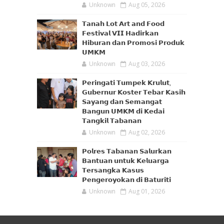
Unknown
Aug 05, 2026
𝗧𝗮𝗻𝗮𝗵 𝗟𝗼𝘁 𝗔𝗿𝘁 𝗮𝗻𝗱 𝗙𝗼𝗼𝗱
𝗙𝗲𝘀𝘁𝗶𝘃𝗮𝗹 𝗩𝗜𝗜 𝗛𝗮𝗱𝗶𝗿𝗸𝗮𝗻
𝗛𝗶𝗯𝘂𝗿𝗮𝗻 𝗱𝗮𝗻 𝗣𝗿𝗼𝗺𝗼𝘀𝗶 𝗣𝗿𝗼𝗱𝘂𝗸
𝗨𝗠𝗞𝗠
Unknown
Aug 03, 2026
𝗣𝗲𝗿𝗶𝗻𝗴𝗮𝘁𝗶 𝗧𝘂𝗺𝗽𝗲𝗸 𝗞𝗿𝘂𝗹𝘂𝘁,
𝗚𝘂𝗯𝗲𝗿𝗻𝘂𝗿 𝗞𝗼𝘀𝘁𝗲𝗿 𝗧𝗲𝗯𝗮𝗿 𝗞𝗮𝘀𝗶𝗵
𝗦𝗮𝘆𝗮𝗻𝗴 𝗱𝗮𝗻 𝗦𝗲𝗺𝗮𝗻𝗴𝗮𝘁
𝗕𝗮𝗻𝗴𝘂𝗻 𝗨𝗠𝗞𝗠 𝗱𝗶 𝗞𝗲𝗱𝗮𝗶
𝗧𝗮𝗻𝗴𝗸𝗶𝗹 𝗧𝗮𝗯𝗮𝗻𝗮𝗻
Unknown
Aug 02, 2026
𝗣𝗼𝗹𝗿𝗲𝘀 𝗧𝗮𝗯𝗮𝗻𝗮𝗻 𝗦𝗮𝗹𝘂𝗿𝗸𝗮𝗻
𝗕𝗮𝗻𝘁𝘂𝗮𝗻 𝘂𝗻𝘁𝘂𝗸 𝗞𝗲𝗹𝘂𝗮𝗿𝗴𝗮
𝗧𝗲𝗿𝘀𝗮𝗻𝗴𝗸𝗮 𝗞𝗮𝘀𝘂𝘀
𝗣𝗲𝗻𝗴𝗲𝗿𝗼𝘆𝗼𝗸𝗮𝗻 𝗱𝗶 𝗕𝗮𝘁𝘂𝗿𝗶𝘁𝗶
Unknown
Aug 01, 2026