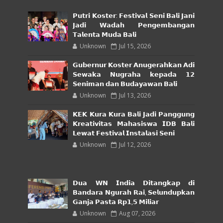
𝗣𝘂𝘁𝗿𝗶 𝗞𝗼𝘀𝘁𝗲𝗿: 𝗙𝗲𝘀𝘁𝗶𝘃𝗮𝗹 𝗦𝗲𝗻𝗶 𝗕𝗮𝗹𝗶 𝗝𝗮𝗻𝗶
𝗝𝗮𝗱𝗶 𝗪𝗮𝗱𝗮𝗵 𝗣𝗲𝗻𝗴𝗲𝗺𝗯𝗮𝗻𝗴𝗮𝗻
𝗧𝗮𝗹𝗲𝗻𝘁𝗮 𝗠𝘂𝗱𝗮 𝗕𝗮𝗹𝗶
Unknown
Jul 15, 2026
𝗚𝘂𝗯𝗲𝗿𝗻𝘂𝗿 𝗞𝗼𝘀𝘁𝗲𝗿 𝗔𝗻𝘂𝗴𝗲𝗿𝗮𝗵𝗸𝗮𝗻 𝗔𝗱𝗶
𝗦𝗲𝘄𝗮𝗸𝗮 𝗡𝘂𝗴𝗿𝗮𝗵𝗮 𝗸𝗲𝗽𝗮𝗱𝗮 𝟭𝟮
𝗦𝗲𝗻𝗶𝗺𝗮𝗻 𝗱𝗮𝗻 𝗕𝘂𝗱𝗮𝘆𝗮𝘄𝗮𝗻 𝗕𝗮𝗹𝗶
Unknown
Jul 13, 2026
𝗞𝗘𝗞 𝗞𝘂𝗿𝗮 𝗞𝘂𝗿𝗮 𝗕𝗮𝗹𝗶 𝗝𝗮𝗱𝗶 𝗣𝗮𝗻𝗴𝗴𝘂𝗻𝗴
𝗞𝗿𝗲𝗮𝘁𝗶𝘃𝗶𝘁𝗮𝘀 𝗠𝗮𝗵𝗮𝘀𝗶𝘀𝘄𝗮 𝗜𝗗𝗕 𝗕𝗮𝗹𝗶
𝗟𝗲𝘄𝗮𝘁 𝗙𝗲𝘀𝘁𝗶𝘃𝗮𝗹 𝗜𝗻𝘀𝘁𝗮𝗹𝗮𝘀𝗶 𝗦𝗲𝗻𝗶
Unknown
Jul 12, 2026
𝗗𝘂𝗮 𝗪𝗡 𝗜𝗻𝗱𝗶𝗮 𝗗𝗶𝘁𝗮𝗻𝗴𝗸𝗮𝗽 𝗱𝗶
𝗕𝗮𝗻𝗱𝗮𝗿𝗮 𝗡𝗴𝘂𝗿𝗮𝗵 𝗥𝗮𝗶, 𝗦𝗲𝗹𝘂𝗻𝗱𝘂𝗽𝗸𝗮𝗻
𝗚𝗮𝗻𝗷𝗮 𝗣𝗮𝘀𝘁𝗮 𝗥𝗽𝟭,𝟱 𝗠𝗶𝗹𝗶𝗮𝗿
Unknown
Aug 07, 2026