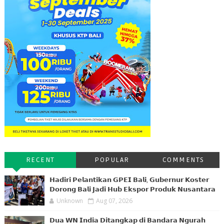
RECENT
POPULAR
COMMENTS
𝗛𝗮𝗱𝗶𝗿𝗶 𝗣𝗲𝗹𝗮𝗻𝘁𝗶𝗸𝗮𝗻 𝗚𝗣𝗘𝗜 𝗕𝗮𝗹𝗶, 𝗚𝘂𝗯𝗲𝗿𝗻𝘂𝗿 𝗞𝗼𝘀𝘁𝗲𝗿
𝗗𝗼𝗿𝗼𝗻𝗴 𝗕𝗮𝗹𝗶 𝗝𝗮𝗱𝗶 𝗛𝘂𝗯 𝗘𝗸𝘀𝗽𝗼𝗿 𝗣𝗿𝗼𝗱𝘂𝗸 𝗡𝘂𝘀𝗮𝗻𝘁𝗮𝗿𝗮
Unknown
Aug 07, 2026
𝗗𝘂𝗮 𝗪𝗡 𝗜𝗻𝗱𝗶𝗮 𝗗𝗶𝘁𝗮𝗻𝗴𝗸𝗮𝗽 𝗱𝗶 𝗕𝗮𝗻𝗱𝗮𝗿𝗮 𝗡𝗴𝘂𝗿𝗮𝗵