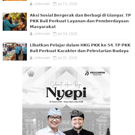
Unknown
Jul 13, 2026
𝗔𝗸𝘀𝗶 𝗦𝗼𝘀𝗶𝗮𝗹 𝗕𝗲𝗿𝗴𝗲𝗿𝗮𝗸 𝗱𝗮𝗻 𝗕𝗲𝗿𝗯𝗮𝗴𝗶 𝗱𝗶 𝗚𝗶𝗮𝗻𝘆𝗮𝗿, 𝗧𝗣
𝗣𝗞𝗞 𝗕𝗮𝗹𝗶 𝗣𝗲𝗿𝗸𝘂𝗮𝘁 𝗟𝗮𝘆𝗮𝗻𝗮𝗻 𝗱𝗮𝗻 𝗣𝗲𝗺𝗯𝗲𝗿𝗱𝗮𝘆𝗮𝗮𝗻
𝗠𝗮𝘀𝘆𝗮𝗿𝗮𝗸𝗮𝘁
Unknown
Jul 04, 2026
𝗟𝗶𝗯𝗮𝘁𝗸𝗮𝗻 𝗣𝗲𝗹𝗮𝗷𝗮𝗿 𝗱𝗮𝗹𝗮𝗺 𝗛𝗞𝗚 𝗣𝗞𝗞 𝗸𝗲-𝟱𝟰, 𝗧𝗣 𝗣𝗞𝗞
𝗕𝗮𝗹𝗶 𝗣𝗲𝗿𝗸𝘂𝗮𝘁 𝗞𝗮𝗿𝗮𝗸𝘁𝗲𝗿 𝗱𝗮𝗻 𝗣𝗲𝗹𝗲𝘀𝘁𝗮𝗿𝗶𝗮𝗻 𝗕𝘂𝗱𝗮𝘆𝗮
Unknown
Jul 01, 2026