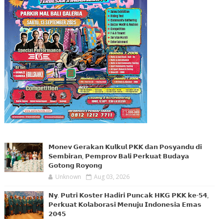
𝗠𝗼𝗻𝗲𝘃 𝗚𝗲𝗿𝗮𝗸𝗮𝗻 𝗞𝘂𝗹𝗸𝘂𝗹 𝗣𝗞𝗞 𝗱𝗮𝗻 𝗣𝗼𝘀𝘆𝗮𝗻𝗱𝘂 𝗱𝗶
𝗦𝗲𝗺𝗯𝗶𝗿𝗮𝗻, 𝗣𝗲𝗺𝗽𝗿𝗼𝘃 𝗕𝗮𝗹𝗶 𝗣𝗲𝗿𝗸𝘂𝗮𝘁 𝗕𝘂𝗱𝗮𝘆𝗮
𝗚𝗼𝘁𝗼𝗻𝗴 𝗥𝗼𝘆𝗼𝗻𝗴
Unknown
Aug 03, 2026
𝗡𝘆. 𝗣𝘂𝘁𝗿𝗶 𝗞𝗼𝘀𝘁𝗲𝗿 𝗛𝗮𝗱𝗶𝗿𝗶 𝗣𝘂𝗻𝗰𝗮𝗸 𝗛𝗞𝗚 𝗣𝗞𝗞 𝗸𝗲-𝟱𝟰,
𝗣𝗲𝗿𝗸𝘂𝗮𝘁 𝗞𝗼𝗹𝗮𝗯𝗼𝗿𝗮𝘀𝗶 𝗠𝗲𝗻𝘂𝗷𝘂 𝗜𝗻𝗱𝗼𝗻𝗲𝘀𝗶𝗮 𝗘𝗺𝗮𝘀
𝟮𝟬𝟰𝟱