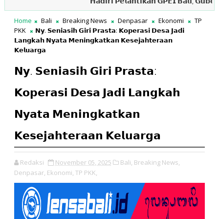
𝗛𝗮𝗱𝗶𝗿𝗶 𝗣𝗲𝗹𝗮𝗻𝘁𝗶𝗸𝗮𝗻 𝗚𝗣𝗘𝗜 𝗕𝗮𝗹𝗶, 𝗚𝘂𝗯𝗲𝗿𝗻𝘂𝗿 𝗞
Home
Bali
Breaking News
Denpasar
Ekonomi
TP
PKK
𝗡𝘆. 𝗦𝗲𝗻𝗶𝗮𝘀𝗶𝗵 𝗚𝗶𝗿𝗶 𝗣𝗿𝗮𝘀𝘁𝗮: 𝗞𝗼𝗽𝗲𝗿𝗮𝘀𝗶 𝗗𝗲𝘀𝗮 𝗝𝗮𝗱𝗶
𝗟𝗮𝗻𝗴𝗸𝗮𝗵 𝗡𝘆𝗮𝘁𝗮 𝗠𝗲𝗻𝗶𝗻𝗴𝗸𝗮𝘁𝗸𝗮𝗻 𝗞𝗲𝘀𝗲𝗷𝗮𝗵𝘁𝗲𝗿𝗮𝗮𝗻
𝗞𝗲𝗹𝘂𝗮𝗿𝗴𝗮
𝗡𝘆. 𝗦𝗲𝗻𝗶𝗮𝘀𝗶𝗵 𝗚𝗶𝗿𝗶 𝗣𝗿𝗮𝘀𝘁𝗮:
𝗞𝗼𝗽𝗲𝗿𝗮𝘀𝗶 𝗗𝗲𝘀𝗮 𝗝𝗮𝗱𝗶 𝗟𝗮𝗻𝗴𝗸𝗮𝗵
𝗡𝘆𝗮𝘁𝗮 𝗠𝗲𝗻𝗶𝗻𝗴𝗸𝗮𝘁𝗸𝗮𝗻
𝗞𝗲𝘀𝗲𝗷𝗮𝗵𝘁𝗲𝗿𝗮𝗮𝗻 𝗞𝗲𝗹𝘂𝗮𝗿𝗴𝗮
Redaksi
November 05, 2025
Bali,
Breaking News,
Denpasar,
Ekonomi,
TP PKK,