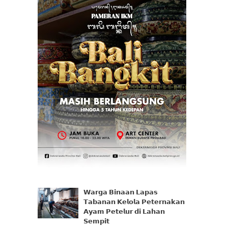
𝗪𝗮𝗿𝗴𝗮 𝗕𝗶𝗻𝗮𝗮𝗻 𝗟𝗮𝗽𝗮𝘀
𝗧𝗮𝗯𝗮𝗻𝗮𝗻 𝗞𝗲𝗹𝗼𝗹𝗮 𝗣𝗲𝘁𝗲𝗿𝗻𝗮𝗸𝗮𝗻
𝗔𝘆𝗮𝗺 𝗣𝗲𝘁𝗲𝗹𝘂𝗿 𝗱𝗶 𝗟𝗮𝗵𝗮𝗻
𝗦𝗲𝗺𝗽𝗶𝘁