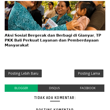
𝗔𝗸𝘀𝗶 𝗦𝗼𝘀𝗶𝗮𝗹 𝗕𝗲𝗿𝗴𝗲𝗿𝗮𝗸 𝗱𝗮𝗻 𝗕𝗲𝗿𝗯𝗮𝗴𝗶 𝗱𝗶 𝗚𝗶𝗮𝗻𝘆𝗮𝗿, 𝗧𝗣
𝗣𝗞𝗞 𝗕𝗮𝗹𝗶 𝗣𝗲𝗿𝗸𝘂𝗮𝘁 𝗟𝗮𝘆𝗮𝗻𝗮𝗻 𝗱𝗮𝗻 𝗣𝗲𝗺𝗯𝗲𝗿𝗱𝗮𝘆𝗮𝗮𝗻
𝗠𝗮𝘀𝘆𝗮𝗿𝗮𝗸𝗮𝘁
Posting Lebih Baru
Posting Lama
BLOGGER
DISQUS
FACEBOOK
TIDAK ADA KOMENTAR: