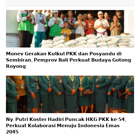
𝗠𝗼𝗻𝗲𝘃 𝗚𝗲𝗿𝗮𝗸𝗮𝗻 𝗞𝘂𝗹𝗸𝘂𝗹 𝗣𝗞𝗞 𝗱𝗮𝗻 𝗣𝗼𝘀𝘆𝗮𝗻𝗱𝘂 𝗱𝗶
𝗦𝗲𝗺𝗯𝗶𝗿𝗮𝗻, 𝗣𝗲𝗺𝗽𝗿𝗼𝘃 𝗕𝗮𝗹𝗶 𝗣𝗲𝗿𝗸𝘂𝗮𝘁 𝗕𝘂𝗱𝗮𝘆𝗮 𝗚𝗼𝘁𝗼𝗻𝗴
𝗥𝗼𝘆𝗼𝗻𝗴
𝗡𝘆. 𝗣𝘂𝘁𝗿𝗶 𝗞𝗼𝘀𝘁𝗲𝗿 𝗛𝗮𝗱𝗶𝗿𝗶 𝗣𝘂𝗻𝗰𝗮𝗸 𝗛𝗞𝗚 𝗣𝗞𝗞 𝗸𝗲-𝟱𝟰,
𝗣𝗲𝗿𝗸𝘂𝗮𝘁 𝗞𝗼𝗹𝗮𝗯𝗼𝗿𝗮𝘀𝗶 𝗠𝗲𝗻𝘂𝗷𝘂 𝗜𝗻𝗱𝗼𝗻𝗲𝘀𝗶𝗮 𝗘𝗺𝗮𝘀
𝟮𝟬𝟰𝟱