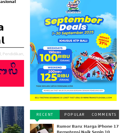
𝗮𝘀𝗶𝗼𝗻𝗮𝗹
𝗮
𝗹
,
Pendidikan,
RECENT
POPULAR
COMMENTS
𝗥𝘂𝗺𝗼𝗿 𝗕𝗮𝗿𝘂: 𝗛𝗮𝗿𝗴𝗮 𝗶𝗣𝗵𝗼𝗻𝗲 𝟭𝟳
𝗕𝗲𝗿𝗽𝗼𝘁𝗲𝗻𝘀𝗶 𝗡𝗮𝗶𝗸 𝗦𝗲𝗻𝗶𝗻 𝟭𝟬