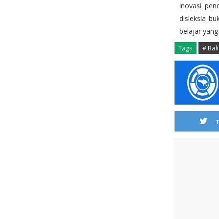
inovasi pen
disleksia b
belajar yang
Tags
# Bali