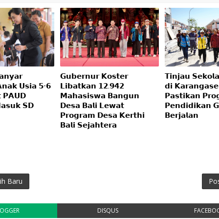
𝗮𝗻𝘆𝗮𝗿
𝗚𝘂𝗯𝗲𝗿𝗻𝘂𝗿 𝗞𝗼𝘀𝘁𝗲𝗿
𝗧𝗶𝗻𝗷𝗮𝘂 𝗦𝗲𝗸𝗼𝗹
𝗻𝗮𝗸 𝗨𝘀𝗶𝗮 𝟱-𝟲
𝗟𝗶𝗯𝗮𝘁𝗸𝗮𝗻 𝟭𝟮.𝟵𝟰𝟮
𝗱𝗶 𝗞𝗮𝗿𝗮𝗻𝗴𝗮𝘀
𝘁 𝗣𝗔𝗨𝗗
𝗠𝗮𝗵𝗮𝘀𝗶𝘀𝘄𝗮 𝗕𝗮𝗻𝗴𝘂𝗻
𝗣𝗮𝘀𝘁𝗶𝗸𝗮𝗻 𝗣𝗿𝗼
𝗮𝘀𝘂𝗸 𝗦𝗗
𝗗𝗲𝘀𝗮 𝗕𝗮𝗹𝗶 𝗟𝗲𝘄𝗮𝘁
𝗣𝗲𝗻𝗱𝗶𝗱𝗶𝗸𝗮𝗻 𝗚
𝗣𝗿𝗼𝗴𝗿𝗮𝗺 𝗗𝗲𝘀𝗮 𝗞𝗲𝗿𝘁𝗵𝗶
𝗕𝗲𝗿𝗷𝗮𝗹𝗮𝗻
𝗕𝗮𝗹𝗶 𝗦𝗲𝗷𝗮𝗵𝘁𝗲𝗿𝗮
ih Baru
Po
LOGGER
DISQUS
FACEBO