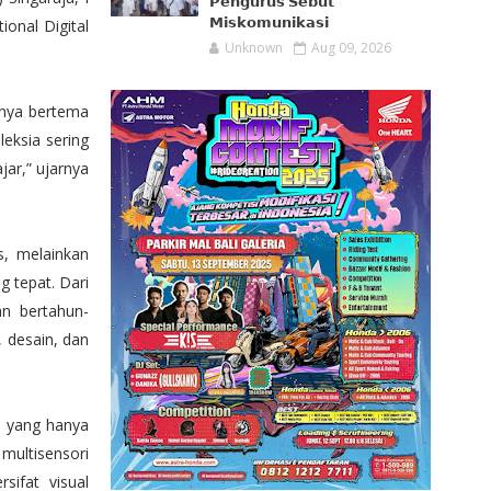
𝗣𝗲𝗻𝗴𝘂𝗿𝘂𝘀 𝗦𝗲𝗯𝘂𝘁
𝗠𝗶𝘀𝗸𝗼𝗺𝘂𝗻𝗶𝗸𝗮𝘀𝗶
ional Digital
Unknown
Aug 09, 2026
nnya bertema
leksia sering
ar,” ujarnya
s, melainkan
 tepat. Dari
an bertahun-
, desain, dan
g, yang hanya
multisensori
sifat visual