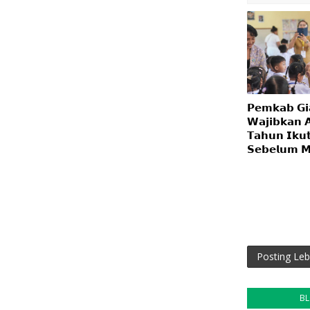
𝗣𝗲𝗺𝗸𝗮𝗯 𝗚𝗶
𝗪𝗮𝗷𝗶𝗯𝗸𝗮𝗻 
𝗧𝗮𝗵𝘂𝗻 𝗜𝗸𝘂
𝗦𝗲𝗯𝗲𝗹𝘂𝗺 𝗠
Posting Leb
B