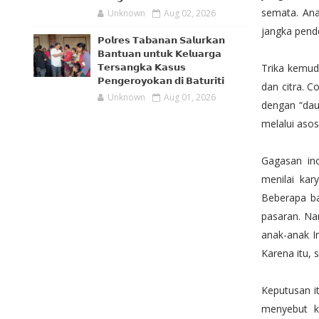
semata. Ana
Unknown
Aug 02, 2026
jangka pende
𝗣𝗼𝗹𝗿𝗲𝘀 𝗧𝗮𝗯𝗮𝗻𝗮𝗻 𝗦𝗮𝗹𝘂𝗿𝗸𝗮𝗻
𝗕𝗮𝗻𝘁𝘂𝗮𝗻 𝘂𝗻𝘁𝘂𝗸 𝗞𝗲𝗹𝘂𝗮𝗿𝗴𝗮
Trika kemud
𝗧𝗲𝗿𝘀𝗮𝗻𝗴𝗸𝗮 𝗞𝗮𝘀𝘂𝘀
𝗣𝗲𝗻𝗴𝗲𝗿𝗼𝘆𝗼𝗸𝗮𝗻 𝗱𝗶 𝗕𝗮𝘁𝘂𝗿𝗶𝘁𝗶
dan citra. C
Unknown
Aug 01, 2026
dengan “dau
melalui asos
Gagasan ino
menilai kar
Beberapa ba
pasaran. Na
anak-anak I
Karena itu, 
Keputusan i
menyebut k