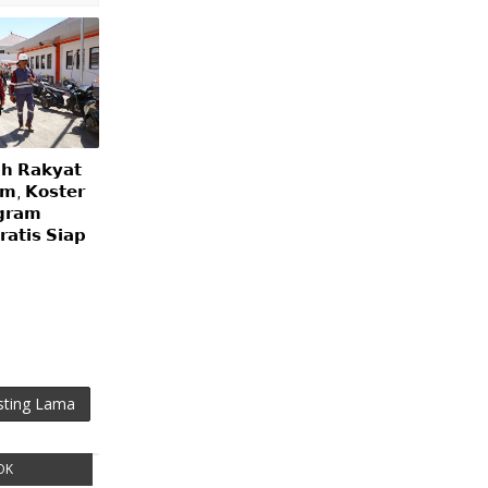
𝗮𝗵 𝗥𝗮𝗸𝘆𝗮𝘁
𝗺, 𝗞𝗼𝘀𝘁𝗲𝗿
𝗴𝗿𝗮𝗺
𝗮𝘁𝗶𝘀 𝗦𝗶𝗮𝗽
sting Lama
OK