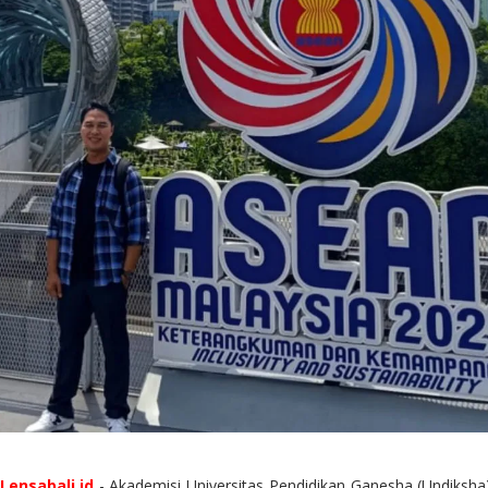
Lensabali.id
- Akademisi Universitas Pendidikan Ganesha (Undiksha)