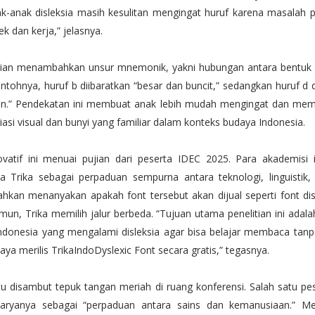
k-anak disleksia masih kesulitan mengingat huruf karena masalah
k dan kerja,” jelasnya.
ian menambahkan unsur mnemonik, yakni hubungan antara bentuk h
ontohnya, huruf b diibaratkan “besar dan buncit,” sedangkan huruf d 
n.” Pendekatan ini membuat anak lebih mudah mengingat dan me
iasi visual dan bunyi yang familiar dalam konteks budaya Indonesia.
vatif ini menuai pujian dari peserta IDEC 2025. Para akademisi i
ya Trika sebagai perpaduan sempurna antara teknologi, linguistik,
hkan menanyakan apakah font tersebut akan dijual seperti font disle
mun, Trika memilih jalur berbeda. “Tujuan utama penelitian ini ada
ndonesia yang mengalami disleksia agar bisa belajar membaca tan
saya merilis TrikaIndoDyslexic Font secara gratis,” tegasnya.
tu disambut tepuk tangan meriah di ruang konferensi. Salah satu pe
aryanya sebagai “perpaduan antara sains dan kemanusiaan.” Men