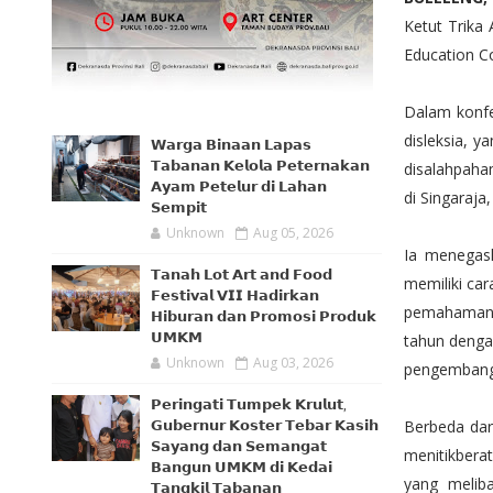
Ketut Trika 
Education Co
Dalam konfe
disleksia, y
𝗪𝗮𝗿𝗴𝗮 𝗕𝗶𝗻𝗮𝗮𝗻 𝗟𝗮𝗽𝗮𝘀
𝗧𝗮𝗯𝗮𝗻𝗮𝗻 𝗞𝗲𝗹𝗼𝗹𝗮 𝗣𝗲𝘁𝗲𝗿𝗻𝗮𝗸𝗮𝗻
disalahpaha
𝗔𝘆𝗮𝗺 𝗣𝗲𝘁𝗲𝗹𝘂𝗿 𝗱𝗶 𝗟𝗮𝗵𝗮𝗻
di Singaraja
𝗦𝗲𝗺𝗽𝗶𝘁
Unknown
Aug 05, 2026
Ia menegask
𝗧𝗮𝗻𝗮𝗵 𝗟𝗼𝘁 𝗔𝗿𝘁 𝗮𝗻𝗱 𝗙𝗼𝗼𝗱
memiliki ca
𝗙𝗲𝘀𝘁𝗶𝘃𝗮𝗹 𝗩𝗜𝗜 𝗛𝗮𝗱𝗶𝗿𝗸𝗮𝗻
pemahaman i
𝗛𝗶𝗯𝘂𝗿𝗮𝗻 𝗱𝗮𝗻 𝗣𝗿𝗼𝗺𝗼𝘀𝗶 𝗣𝗿𝗼𝗱𝘂𝗸
𝗨𝗠𝗞𝗠
tahun dengan
Unknown
Aug 03, 2026
pengembang
𝗣𝗲𝗿𝗶𝗻𝗴𝗮𝘁𝗶 𝗧𝘂𝗺𝗽𝗲𝗸 𝗞𝗿𝘂𝗹𝘂𝘁,
Berbeda dari
𝗚𝘂𝗯𝗲𝗿𝗻𝘂𝗿 𝗞𝗼𝘀𝘁𝗲𝗿 𝗧𝗲𝗯𝗮𝗿 𝗞𝗮𝘀𝗶𝗵
𝗦𝗮𝘆𝗮𝗻𝗴 𝗱𝗮𝗻 𝗦𝗲𝗺𝗮𝗻𝗴𝗮𝘁
menitikbera
𝗕𝗮𝗻𝗴𝘂𝗻 𝗨𝗠𝗞𝗠 𝗱𝗶 𝗞𝗲𝗱𝗮𝗶
yang meliba
𝗧𝗮𝗻𝗴𝗸𝗶𝗹 𝗧𝗮𝗯𝗮𝗻𝗮𝗻