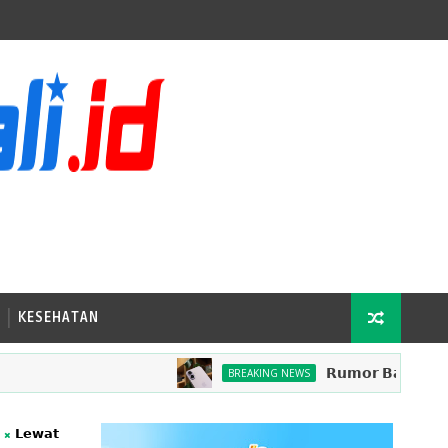
KESEHATAN
𝗥𝘂𝗺𝗼𝗿 𝗕𝗮𝗿𝘂: 𝗛𝗮𝗿𝗴𝗮 𝗶𝗣𝗵𝗼
BREAKING NEWS
𝗟𝗲𝘄𝗮𝘁