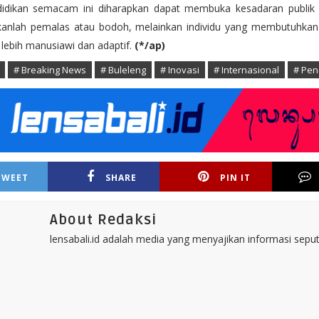
didikan semacam ini diharapkan dapat membuka kesadaran publi
ukanlah pemalas atau bodoh, melainkan individu yang membutuhka
 lebih manusiawi dan adaptif.
(*/ap)
# Breaking News
# Buleleng
# Inovasi
# Internasional
# Pen
TWEET
SHARE
PIN IT
About Redaksi
lensabali.id adalah media yang menyajikan informasi seputa