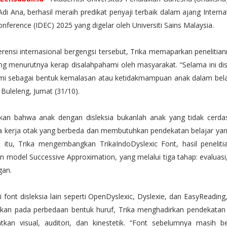
Adi Ana, berhasil meraih predikat penyaji terbaik dalam ajang Internat
nference (IDEC) 2025 yang digelar oleh Universiti Sains Malaysia.
rensi internasional bergengsi tersebut, Trika memaparkan penelitia
ang menurutnya kerap disalahpahami oleh masyarakat. “Selama ini dis
mi sebagai bentuk kemalasan atau ketidakmampuan anak dalam belaj
, Buleleng, Jumat (31/10).
an bahwa anak dengan disleksia bukanlah anak yang tidak cerda
ra kerja otak yang berbeda dan membutuhkan pendekatan belajar yang
tu, Trika mengembangkan TrikaIndoDyslexic Font, hasil peneliti
 model Successive Approximation, yang melalui tiga tahap: evaluasi
an.
 font disleksia lain seperti OpenDyslexic, Dyslexie, dan EasyReadin
tkan pada perbedaan bentuk huruf, Trika menghadirkan pendekatan 
tkan visual, auditori, dan kinestetik. “Font sebelumnya masih ber