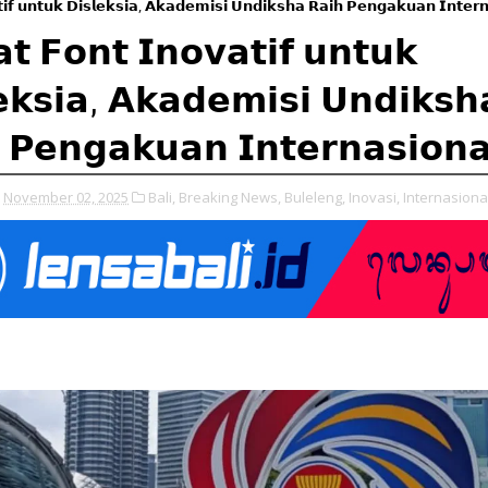
𝗶𝗳 𝘂𝗻𝘁𝘂𝗸 𝗗𝗶𝘀𝗹𝗲𝗸𝘀𝗶𝗮, 𝗔𝗸𝗮𝗱𝗲𝗺𝗶𝘀𝗶 𝗨𝗻𝗱𝗶𝗸𝘀𝗵𝗮 𝗥𝗮𝗶𝗵 𝗣𝗲𝗻𝗴𝗮𝗸𝘂𝗮𝗻 𝗜𝗻𝘁𝗲𝗿𝗻
𝘁 𝗙𝗼𝗻𝘁 𝗜𝗻𝗼𝘃𝗮𝘁𝗶𝗳 𝘂𝗻𝘁𝘂𝗸
𝗲𝗸𝘀𝗶𝗮, 𝗔𝗸𝗮𝗱𝗲𝗺𝗶𝘀𝗶 𝗨𝗻𝗱𝗶𝗸𝘀𝗵
 𝗣𝗲𝗻𝗴𝗮𝗸𝘂𝗮𝗻 𝗜𝗻𝘁𝗲𝗿𝗻𝗮𝘀𝗶𝗼𝗻𝗮
November 02, 2025
Bali,
Breaking News,
Buleleng,
Inovasi,
Internasional