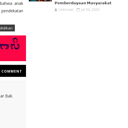
k bahwa anak
𝗣𝗲𝗺𝗯𝗲𝗿𝗱𝗮𝘆𝗮𝗮𝗻 𝗠𝗮𝘀𝘆𝗮𝗿𝗮𝗸𝗮𝘁
Unknown
Jul 04, 2026
n pendekatan
didikan
COMMENT
r Bali.