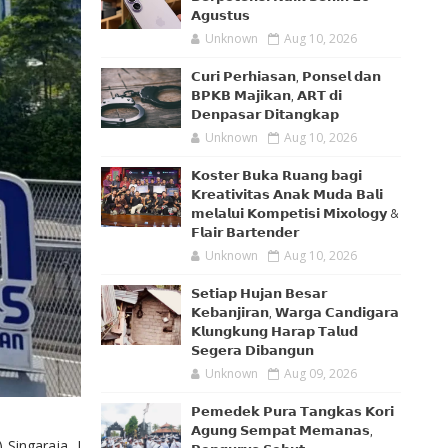
𝗔𝗴𝘂𝘀𝘁𝘂𝘀
Unknown
Aug 10, 2026
𝗖𝘂𝗿𝗶 𝗣𝗲𝗿𝗵𝗶𝗮𝘀𝗮𝗻, 𝗣𝗼𝗻𝘀𝗲𝗹 𝗱𝗮𝗻
𝗕𝗣𝗞𝗕 𝗠𝗮𝗷𝗶𝗸𝗮𝗻, 𝗔𝗥𝗧 𝗱𝗶
𝗗𝗲𝗻𝗽𝗮𝘀𝗮𝗿 𝗗𝗶𝘁𝗮𝗻𝗴𝗸𝗮𝗽
Unknown
Aug 10, 2026
𝗞𝗼𝘀𝘁𝗲𝗿 𝗕𝘂𝗸𝗮 𝗥𝘂𝗮𝗻𝗴 𝗯𝗮𝗴𝗶
𝗞𝗿𝗲𝗮𝘁𝗶𝘃𝗶𝘁𝗮𝘀 𝗔𝗻𝗮𝗸 𝗠𝘂𝗱𝗮 𝗕𝗮𝗹𝗶
𝗺𝗲𝗹𝗮𝗹𝘂𝗶 𝗞𝗼𝗺𝗽𝗲𝘁𝗶𝘀𝗶 𝗠𝗶𝘅𝗼𝗹𝗼𝗴𝘆 &
𝗙𝗹𝗮𝗶𝗿 𝗕𝗮𝗿𝘁𝗲𝗻𝗱𝗲𝗿
Unknown
Aug 10, 2026
𝗦𝗲𝘁𝗶𝗮𝗽 𝗛𝘂𝗷𝗮𝗻 𝗕𝗲𝘀𝗮𝗿
𝗞𝗲𝗯𝗮𝗻𝗷𝗶𝗿𝗮𝗻, 𝗪𝗮𝗿𝗴𝗮 𝗖𝗮𝗻𝗱𝗶𝗴𝗮𝗿𝗮
𝗞𝗹𝘂𝗻𝗴𝗸𝘂𝗻𝗴 𝗛𝗮𝗿𝗮𝗽 𝗧𝗮𝗹𝘂𝗱
𝗦𝗲𝗴𝗲𝗿𝗮 𝗗𝗶𝗯𝗮𝗻𝗴𝘂𝗻
Unknown
Aug 09, 2026
𝗣𝗲𝗺𝗲𝗱𝗲𝗸 𝗣𝘂𝗿𝗮 𝗧𝗮𝗻𝗴𝗸𝗮𝘀 𝗞𝗼𝗿𝗶
𝗔𝗴𝘂𝗻𝗴 𝗦𝗲𝗺𝗽𝗮𝘁 𝗠𝗲𝗺𝗮𝗻𝗮𝘀,
 Singaraja, I