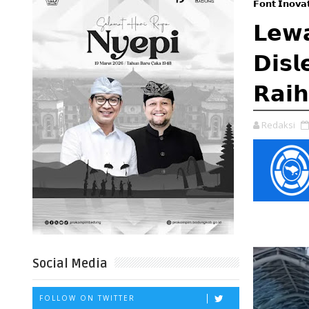
𝗙𝗼𝗻𝘁 𝗜𝗻𝗼𝘃𝗮
𝗟𝗲𝘄𝗮
𝗗𝗶𝘀𝗹
𝗥𝗮𝗶𝗵
Redaksi
Social Media
FOLLOW ON TWITTER