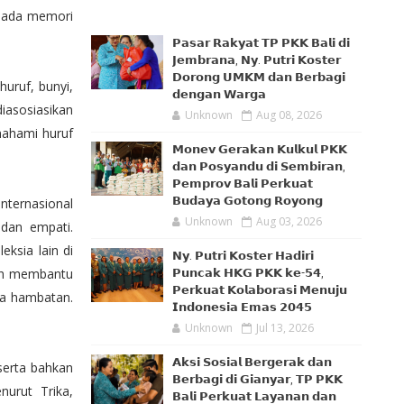
 pada memori
𝗣𝗮𝘀𝗮𝗿 𝗥𝗮𝗸𝘆𝗮𝘁 𝗧𝗣 𝗣𝗞𝗞 𝗕𝗮𝗹𝗶 𝗱𝗶
𝗝𝗲𝗺𝗯𝗿𝗮𝗻𝗮, 𝗡𝘆. 𝗣𝘂𝘁𝗿𝗶 𝗞𝗼𝘀𝘁𝗲𝗿
𝗗𝗼𝗿𝗼𝗻𝗴 𝗨𝗠𝗞𝗠 𝗱𝗮𝗻 𝗕𝗲𝗿𝗯𝗮𝗴𝗶
uruf, bunyi,
𝗱𝗲𝗻𝗴𝗮𝗻 𝗪𝗮𝗿𝗴𝗮
diasosiasikan
Unknown
Aug 08, 2026
mahami huruf
𝗠𝗼𝗻𝗲𝘃 𝗚𝗲𝗿𝗮𝗸𝗮𝗻 𝗞𝘂𝗹𝗸𝘂𝗹 𝗣𝗞𝗞
𝗱𝗮𝗻 𝗣𝗼𝘀𝘆𝗮𝗻𝗱𝘂 𝗱𝗶 𝗦𝗲𝗺𝗯𝗶𝗿𝗮𝗻,
𝗣𝗲𝗺𝗽𝗿𝗼𝘃 𝗕𝗮𝗹𝗶 𝗣𝗲𝗿𝗸𝘂𝗮𝘁
𝗕𝘂𝗱𝗮𝘆𝗮 𝗚𝗼𝘁𝗼𝗻𝗴 𝗥𝗼𝘆𝗼𝗻𝗴
nternasional
Unknown
Aug 03, 2026
 dan empati.
ksia lain di
𝗡𝘆. 𝗣𝘂𝘁𝗿𝗶 𝗞𝗼𝘀𝘁𝗲𝗿 𝗛𝗮𝗱𝗶𝗿𝗶
lah membantu
𝗣𝘂𝗻𝗰𝗮𝗸 𝗛𝗞𝗚 𝗣𝗞𝗞 𝗸𝗲-𝟱𝟰,
𝗣𝗲𝗿𝗸𝘂𝗮𝘁 𝗞𝗼𝗹𝗮𝗯𝗼𝗿𝗮𝘀𝗶 𝗠𝗲𝗻𝘂𝗷𝘂
pa hambatan.
𝗜𝗻𝗱𝗼𝗻𝗲𝘀𝗶𝗮 𝗘𝗺𝗮𝘀 𝟮𝟬𝟰𝟱
Unknown
Jul 13, 2026
𝗔𝗸𝘀𝗶 𝗦𝗼𝘀𝗶𝗮𝗹 𝗕𝗲𝗿𝗴𝗲𝗿𝗮𝗸 𝗱𝗮𝗻
serta bahkan
𝗕𝗲𝗿𝗯𝗮𝗴𝗶 𝗱𝗶 𝗚𝗶𝗮𝗻𝘆𝗮𝗿, 𝗧𝗣 𝗣𝗞𝗞
urut Trika,
𝗕𝗮𝗹𝗶 𝗣𝗲𝗿𝗸𝘂𝗮𝘁 𝗟𝗮𝘆𝗮𝗻𝗮𝗻 𝗱𝗮𝗻