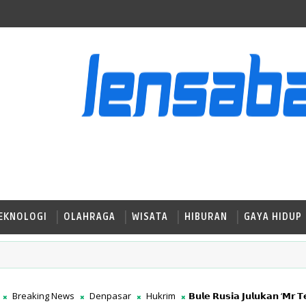
EKNOLOGI
OLAHRAGA
WISATA
HIBURAN
GAYA HIDUP
Breaking News
Denpasar
Hukrim
𝗕𝘂𝗹𝗲 𝗥𝘂𝘀𝗶𝗮 𝗝𝘂𝗹𝘂𝗸𝗮𝗻 ‘𝗠𝗿 𝗧