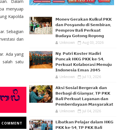
sian. Dalam
coba menyuap
sung Kapolda
𝗠𝗼𝗻𝗲𝘃 𝗚𝗲𝗿𝗮𝗸𝗮𝗻 𝗞𝘂𝗹𝗸𝘂𝗹 𝗣𝗞𝗞
𝗱𝗮𝗻 𝗣𝗼𝘀𝘆𝗮𝗻𝗱𝘂 𝗱𝗶 𝗦𝗲𝗺𝗯𝗶𝗿𝗮𝗻,
𝗣𝗲𝗺𝗽𝗿𝗼𝘃 𝗕𝗮𝗹𝗶 𝗣𝗲𝗿𝗸𝘂𝗮𝘁
ar. Sebagian
𝗕𝘂𝗱𝗮𝘆𝗮 𝗚𝗼𝘁𝗼𝗻𝗴 𝗥𝗼𝘆𝗼𝗻𝗴
nvestasi dan
Unknown
Aug 03, 2026
𝗡𝘆. 𝗣𝘂𝘁𝗿𝗶 𝗞𝗼𝘀𝘁𝗲𝗿 𝗛𝗮𝗱𝗶𝗿𝗶
ar. Ada yang
𝗣𝘂𝗻𝗰𝗮𝗸 𝗛𝗞𝗚 𝗣𝗞𝗞 𝗸𝗲-𝟱𝟰,
n salah satu
𝗣𝗲𝗿𝗸𝘂𝗮𝘁 𝗞𝗼𝗹𝗮𝗯𝗼𝗿𝗮𝘀𝗶 𝗠𝗲𝗻𝘂𝗷𝘂
𝗜𝗻𝗱𝗼𝗻𝗲𝘀𝗶𝗮 𝗘𝗺𝗮𝘀 𝟮𝟬𝟰𝟱
Unknown
Jul 13, 2026
𝗔𝗸𝘀𝗶 𝗦𝗼𝘀𝗶𝗮𝗹 𝗕𝗲𝗿𝗴𝗲𝗿𝗮𝗸 𝗱𝗮𝗻
𝗕𝗲𝗿𝗯𝗮𝗴𝗶 𝗱𝗶 𝗚𝗶𝗮𝗻𝘆𝗮𝗿, 𝗧𝗣 𝗣𝗞𝗞
𝗕𝗮𝗹𝗶 𝗣𝗲𝗿𝗸𝘂𝗮𝘁 𝗟𝗮𝘆𝗮𝗻𝗮𝗻 𝗱𝗮𝗻
𝗣𝗲𝗺𝗯𝗲𝗿𝗱𝗮𝘆𝗮𝗮𝗻 𝗠𝗮𝘀𝘆𝗮𝗿𝗮𝗸𝗮𝘁
Unknown
Jul 04, 2026
𝗟𝗶𝗯𝗮𝘁𝗸𝗮𝗻 𝗣𝗲𝗹𝗮𝗷𝗮𝗿 𝗱𝗮𝗹𝗮𝗺 𝗛𝗞𝗚
COMMENT
𝗣𝗞𝗞 𝗸𝗲-𝟱𝟰, 𝗧𝗣 𝗣𝗞𝗞 𝗕𝗮𝗹𝗶