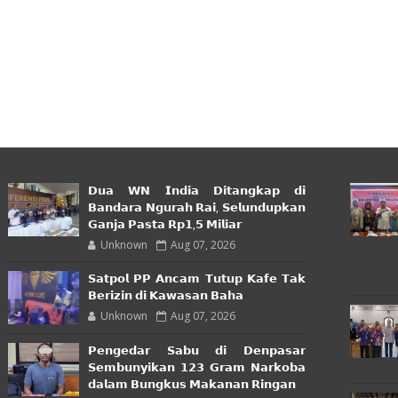
𝗗𝘂𝗮 𝗪𝗡 𝗜𝗻𝗱𝗶𝗮 𝗗𝗶𝘁𝗮𝗻𝗴𝗸𝗮𝗽 𝗱𝗶
𝗕𝗮𝗻𝗱𝗮𝗿𝗮 𝗡𝗴𝘂𝗿𝗮𝗵 𝗥𝗮𝗶, 𝗦𝗲𝗹𝘂𝗻𝗱𝘂𝗽𝗸𝗮𝗻
𝗚𝗮𝗻𝗷𝗮 𝗣𝗮𝘀𝘁𝗮 𝗥𝗽𝟭,𝟱 𝗠𝗶𝗹𝗶𝗮𝗿
Unknown
Aug 07, 2026
𝗦𝗮𝘁𝗽𝗼𝗹 𝗣𝗣 𝗔𝗻𝗰𝗮𝗺 𝗧𝘂𝘁𝘂𝗽 𝗞𝗮𝗳𝗲 𝗧𝗮𝗸
𝗕𝗲𝗿𝗶𝘇𝗶𝗻 𝗱𝗶 𝗞𝗮𝘄𝗮𝘀𝗮𝗻 𝗕𝗮𝗵𝗮
Unknown
Aug 07, 2026
𝗣𝗲𝗻𝗴𝗲𝗱𝗮𝗿 𝗦𝗮𝗯𝘂 𝗱𝗶 𝗗𝗲𝗻𝗽𝗮𝘀𝗮𝗿
𝗦𝗲𝗺𝗯𝘂𝗻𝘆𝗶𝗸𝗮𝗻 𝟭𝟮𝟯 𝗚𝗿𝗮𝗺 𝗡𝗮𝗿𝗸𝗼𝗯𝗮
𝗱𝗮𝗹𝗮𝗺 𝗕𝘂𝗻𝗴𝗸𝘂𝘀 𝗠𝗮𝗸𝗮𝗻𝗮𝗻 𝗥𝗶𝗻𝗴𝗮𝗻