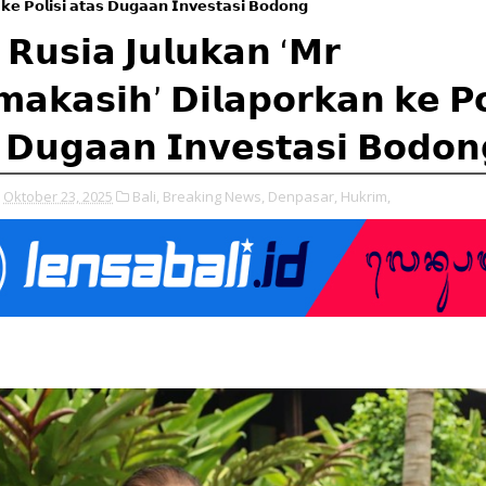
 𝗸𝗲 𝗣𝗼𝗹𝗶𝘀𝗶 𝗮𝘁𝗮𝘀 𝗗𝘂𝗴𝗮𝗮𝗻 𝗜𝗻𝘃𝗲𝘀𝘁𝗮𝘀𝗶 𝗕𝗼𝗱𝗼𝗻𝗴
 𝗥𝘂𝘀𝗶𝗮 𝗝𝘂𝗹𝘂𝗸𝗮𝗻 ‘𝗠𝗿
𝗺𝗮𝗸𝗮𝘀𝗶𝗵’ 𝗗𝗶𝗹𝗮𝗽𝗼𝗿𝗸𝗮𝗻 𝗸𝗲 𝗣𝗼
 𝗗𝘂𝗴𝗮𝗮𝗻 𝗜𝗻𝘃𝗲𝘀𝘁𝗮𝘀𝗶 𝗕𝗼𝗱𝗼𝗻
Oktober 23, 2025
Bali,
Breaking News,
Denpasar,
Hukrim,