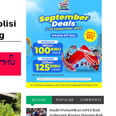
𝗶𝘀𝗶
𝗴
RECENT
POPULAR
COMMENTS
𝗛𝗮𝗱𝗶𝗿𝗶 𝗣𝗲𝗹𝗮𝗻𝘁𝗶𝗸𝗮𝗻 𝗚𝗣𝗘𝗜 𝗕𝗮𝗹𝗶,
𝗚𝘂𝗯𝗲𝗿𝗻𝘂𝗿 𝗞𝗼𝘀𝘁𝗲𝗿 𝗗𝗼𝗿𝗼𝗻𝗴 𝗕𝗮𝗹𝗶