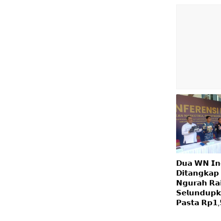
𝗗𝘂𝗮 𝗪𝗡 𝗜𝗻
𝗗𝗶𝘁𝗮𝗻𝗴𝗸𝗮𝗽 
𝗡𝗴𝘂𝗿𝗮𝗵 𝗥𝗮
𝗦𝗲𝗹𝘂𝗻𝗱𝘂𝗽𝗸
𝗣𝗮𝘀𝘁𝗮 𝗥𝗽𝟭,𝟱