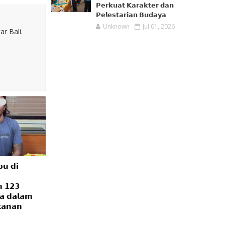
𝗣𝗲𝗿𝗸𝘂𝗮𝘁 𝗞𝗮𝗿𝗮𝗸𝘁𝗲𝗿 𝗱𝗮𝗻
𝗣𝗲𝗹𝗲𝘀𝘁𝗮𝗿𝗶𝗮𝗻 𝗕𝘂𝗱𝗮𝘆𝗮
Unknown
Jul 01, 2026
r Bali.
𝘂 𝗱𝗶
 𝟭𝟮𝟯
𝗮 𝗱𝗮𝗹𝗮𝗺
𝗮𝗻𝗮𝗻