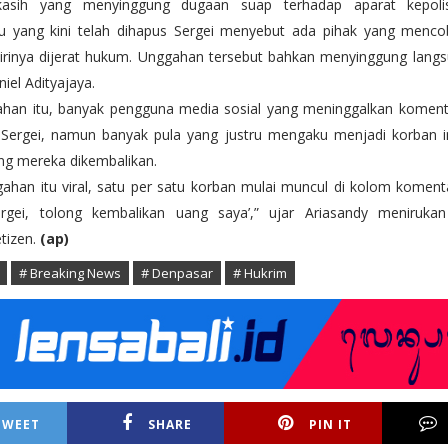
kasih yang menyinggung dugaan suap terhadap aparat kepoli
u yang kini telah dihapus Sergei menyebut ada pihak yang men
 dirinya dijerat hukum. Unggahan tersebut bahkan menyinggung lang
niel Adityajaya.
han itu, banyak pengguna media sosial yang meninggalkan koment
ergei, namun banyak pula yang justru mengaku menjadi korban i
g mereka dikembalikan.
gahan itu viral, satu per satu korban mulai muncul di kolom koment
ergei, tolong kembalikan uang saya’,” ujar Ariasandy meniruka
tizen.
(ap)
# Breaking News
# Denpasar
# Hukrim
TWEET
SHARE
PIN IT