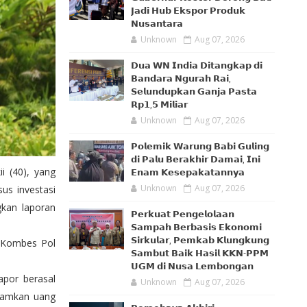
𝗝𝗮𝗱𝗶 𝗛𝘂𝗯 𝗘𝗸𝘀𝗽𝗼𝗿 𝗣𝗿𝗼𝗱𝘂𝗸
𝗡𝘂𝘀𝗮𝗻𝘁𝗮𝗿𝗮
Unknown
Aug 07, 2026
𝗗𝘂𝗮 𝗪𝗡 𝗜𝗻𝗱𝗶𝗮 𝗗𝗶𝘁𝗮𝗻𝗴𝗸𝗮𝗽 𝗱𝗶
𝗕𝗮𝗻𝗱𝗮𝗿𝗮 𝗡𝗴𝘂𝗿𝗮𝗵 𝗥𝗮𝗶,
𝗦𝗲𝗹𝘂𝗻𝗱𝘂𝗽𝗸𝗮𝗻 𝗚𝗮𝗻𝗷𝗮 𝗣𝗮𝘀𝘁𝗮
𝗥𝗽𝟭,𝟱 𝗠𝗶𝗹𝗶𝗮𝗿
Unknown
Aug 07, 2026
𝗣𝗼𝗹𝗲𝗺𝗶𝗸 𝗪𝗮𝗿𝘂𝗻𝗴 𝗕𝗮𝗯𝗶 𝗚𝘂𝗹𝗶𝗻𝗴
𝗱𝗶 𝗣𝗮𝗹𝘂 𝗕𝗲𝗿𝗮𝗸𝗵𝗶𝗿 𝗗𝗮𝗺𝗮𝗶, 𝗜𝗻𝗶
i (40), yang
𝗘𝗻𝗮𝗺 𝗞𝗲𝘀𝗲𝗽𝗮𝗸𝗮𝘁𝗮𝗻𝗻𝘆𝗮
Unknown
Aug 07, 2026
us investasi
gkan laporan
𝗣𝗲𝗿𝗸𝘂𝗮𝘁 𝗣𝗲𝗻𝗴𝗲𝗹𝗼𝗹𝗮𝗮𝗻
𝗦𝗮𝗺𝗽𝗮𝗵 𝗕𝗲𝗿𝗯𝗮𝘀𝗶𝘀 𝗘𝗸𝗼𝗻𝗼𝗺𝗶
𝗦𝗶𝗿𝗸𝘂𝗹𝗮𝗿, 𝗣𝗲𝗺𝗸𝗮𝗯 𝗞𝗹𝘂𝗻𝗴𝗸𝘂𝗻𝗴
, Kombes Pol
𝗦𝗮𝗺𝗯𝘂𝘁 𝗕𝗮𝗶𝗸 𝗛𝗮𝘀𝗶𝗹 𝗞𝗞𝗡-𝗣𝗣𝗠
𝗨𝗚𝗠 𝗱𝗶 𝗡𝘂𝘀𝗮 𝗟𝗲𝗺𝗯𝗼𝗻𝗴𝗮𝗻
apor berasal
Unknown
Aug 07, 2026
anamkan uang