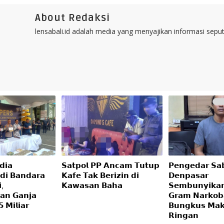
About Redaksi
lensabali.id adalah media yang menyajikan informasi seputa
𝗶𝗮
𝗦𝗮𝘁𝗽𝗼𝗹 𝗣𝗣 𝗔𝗻𝗰𝗮𝗺 𝗧𝘂𝘁𝘂𝗽
𝗣𝗲𝗻𝗴𝗲𝗱𝗮𝗿 𝗦𝗮
𝗱𝗶 𝗕𝗮𝗻𝗱𝗮𝗿𝗮
𝗞𝗮𝗳𝗲 𝗧𝗮𝗸 𝗕𝗲𝗿𝗶𝘇𝗶𝗻 𝗱𝗶
𝗗𝗲𝗻𝗽𝗮𝘀𝗮𝗿
,
𝗞𝗮𝘄𝗮𝘀𝗮𝗻 𝗕𝗮𝗵𝗮
𝗦𝗲𝗺𝗯𝘂𝗻𝘆𝗶𝗸𝗮
𝗮𝗻 𝗚𝗮𝗻𝗷𝗮
𝗚𝗿𝗮𝗺 𝗡𝗮𝗿𝗸𝗼𝗯
 𝗠𝗶𝗹𝗶𝗮𝗿
𝗕𝘂𝗻𝗴𝗸𝘂𝘀 𝗠𝗮
𝗥𝗶𝗻𝗴𝗮𝗻