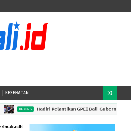
KESEHATAN
𝗛𝗮𝗱𝗶𝗿𝗶 𝗣𝗲𝗹𝗮𝗻𝘁𝗶𝗸𝗮𝗻 𝗚𝗣𝗘𝗜 𝗕𝗮𝗹𝗶, 𝗚𝘂𝗯𝗲𝗿𝗻𝘂𝗿 𝗞𝗼𝘀𝘁𝗲𝗿 𝗗𝗼
BADUNG
𝗲𝗿𝗶𝗺𝗮𝗸𝗮𝘀𝗶𝗵’