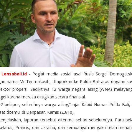
,
Lensabali.id
- Pegiat media sosial asal Rusia Sergei Domogatski
gan nama Mr Terimakasih, dilaporkan ke Polda Bali atas dugaan kas
ektor properti. Sedikitnya 12 warga negara asing (WNA) melayan
gei karena merasa dirugikan secara finansial.
12 pelapor, seluruhnya warga asing,” ujar Kabid Humas Polda Bali
aat ditemui di Denpasar, Kamis (23/10).
enjelaskan, laporan tersebut diterima sehari sebelumnya. Para pel
 Belarus, Prancis, dan Ukraina, dan semuanya mengaku telah men