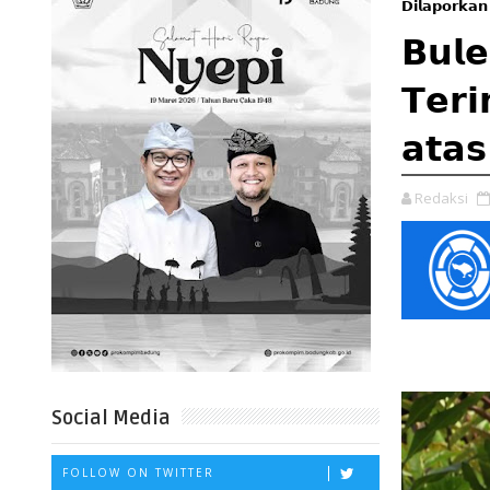
𝗗𝗶𝗹𝗮𝗽𝗼𝗿𝗸𝗮𝗻
𝗕𝘂𝗹𝗲
𝗧𝗲𝗿𝗶
𝗮𝘁𝗮
Redaksi
Social Media
FOLLOW ON TWITTER