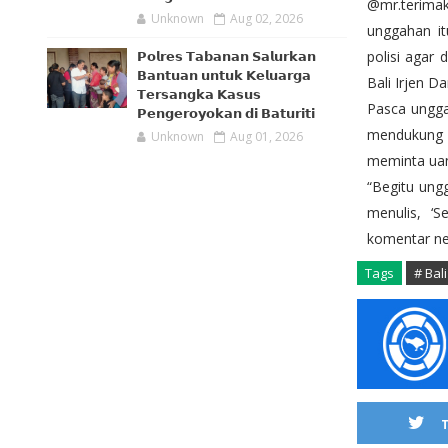
@mr.terima
Unknown
Aug 02, 2026
unggahan it
polisi agar
𝗣𝗼𝗹𝗿𝗲𝘀 𝗧𝗮𝗯𝗮𝗻𝗮𝗻 𝗦𝗮𝗹𝘂𝗿𝗸𝗮𝗻
𝗕𝗮𝗻𝘁𝘂𝗮𝗻 𝘂𝗻𝘁𝘂𝗸 𝗞𝗲𝗹𝘂𝗮𝗿𝗴𝗮
Bali Irjen Da
𝗧𝗲𝗿𝘀𝗮𝗻𝗴𝗸𝗮 𝗞𝗮𝘀𝘂𝘀
Pasca ungga
𝗣𝗲𝗻𝗴𝗲𝗿𝗼𝘆𝗼𝗸𝗮𝗻 𝗱𝗶 𝗕𝗮𝘁𝘂𝗿𝗶𝘁𝗶
mendukung S
Unknown
Aug 01, 2026
meminta uan
“Begitu ung
menulis, ‘S
komentar ne
Tags
# Bali