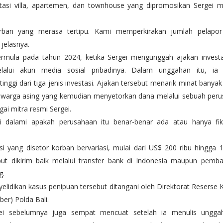
tasi villa, apartemen, dan townhouse yang dipromosikan Sergei m
rban yang merasa tertipu. Kami memperkirakan jumlah pelapor
jelasnya.
ermula pada tahun 2024, ketika Sergei mengunggah ajakan investa
elalui akun media sosial pribadinya. Dalam unggahan itu, ia 
inggi dari tiga jenis investasi. Ajakan tersebut menarik minat banya
warga asing yang kemudian menyetorkan dana melalui sebuah per
gai mitra resmi Sergei.
 dalami apakah perusahaan itu benar-benar ada atau hanya fik
asi yang disetor korban bervariasi, mulai dari US$ 200 ribu hingga 1
ut dikirim baik melalui transfer bank di Indonesia maupun pemba
g.
nyelidikan kasus penipuan tersebut ditangani oleh Direktorat Reserse K
ber) Polda Bali.
i sebelumnya juga sempat mencuat setelah ia menulis ungga