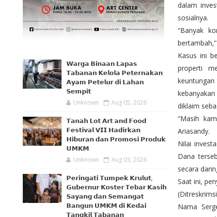
dalam inves
sosialnya.
“Banyak ko
bertambah,” 
Kasus ini b
𝗪𝗮𝗿𝗴𝗮 𝗕𝗶𝗻𝗮𝗮𝗻 𝗟𝗮𝗽𝗮𝘀
properti m
𝗧𝗮𝗯𝗮𝗻𝗮𝗻 𝗞𝗲𝗹𝗼𝗹𝗮 𝗣𝗲𝘁𝗲𝗿𝗻𝗮𝗸𝗮𝗻
keuntungan t
𝗔𝘆𝗮𝗺 𝗣𝗲𝘁𝗲𝗹𝘂𝗿 𝗱𝗶 𝗟𝗮𝗵𝗮𝗻
𝗦𝗲𝗺𝗽𝗶𝘁
kebanyakan 
Unknown
Aug 05, 2026
diklaim seba
“Masih kami
𝗧𝗮𝗻𝗮𝗵 𝗟𝗼𝘁 𝗔𝗿𝘁 𝗮𝗻𝗱 𝗙𝗼𝗼𝗱
𝗙𝗲𝘀𝘁𝗶𝘃𝗮𝗹 𝗩𝗜𝗜 𝗛𝗮𝗱𝗶𝗿𝗸𝗮𝗻
Ariasandy.
𝗛𝗶𝗯𝘂𝗿𝗮𝗻 𝗱𝗮𝗻 𝗣𝗿𝗼𝗺𝗼𝘀𝗶 𝗣𝗿𝗼𝗱𝘂𝗸
Nilai invest
𝗨𝗠𝗞𝗠
Dana terseb
Unknown
Aug 03, 2026
secara darin
𝗣𝗲𝗿𝗶𝗻𝗴𝗮𝘁𝗶 𝗧𝘂𝗺𝗽𝗲𝗸 𝗞𝗿𝘂𝗹𝘂𝘁,
Saat ini, pe
𝗚𝘂𝗯𝗲𝗿𝗻𝘂𝗿 𝗞𝗼𝘀𝘁𝗲𝗿 𝗧𝗲𝗯𝗮𝗿 𝗞𝗮𝘀𝗶𝗵
(Ditreskrimsi
𝗦𝗮𝘆𝗮𝗻𝗴 𝗱𝗮𝗻 𝗦𝗲𝗺𝗮𝗻𝗴𝗮𝘁
𝗕𝗮𝗻𝗴𝘂𝗻 𝗨𝗠𝗞𝗠 𝗱𝗶 𝗞𝗲𝗱𝗮𝗶
Nama Serge
𝗧𝗮𝗻𝗴𝗸𝗶𝗹 𝗧𝗮𝗯𝗮𝗻𝗮𝗻