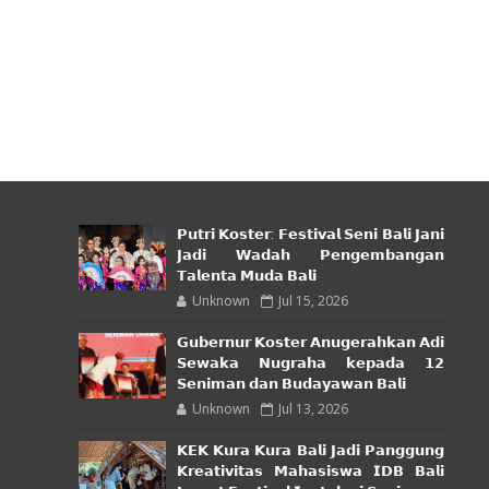
𝗣𝘂𝘁𝗿𝗶 𝗞𝗼𝘀𝘁𝗲𝗿: 𝗙𝗲𝘀𝘁𝗶𝘃𝗮𝗹 𝗦𝗲𝗻𝗶 𝗕𝗮𝗹𝗶 𝗝𝗮𝗻𝗶
𝗝𝗮𝗱𝗶 𝗪𝗮𝗱𝗮𝗵 𝗣𝗲𝗻𝗴𝗲𝗺𝗯𝗮𝗻𝗴𝗮𝗻
𝗧𝗮𝗹𝗲𝗻𝘁𝗮 𝗠𝘂𝗱𝗮 𝗕𝗮𝗹𝗶
Unknown
Jul 15, 2026
𝗚𝘂𝗯𝗲𝗿𝗻𝘂𝗿 𝗞𝗼𝘀𝘁𝗲𝗿 𝗔𝗻𝘂𝗴𝗲𝗿𝗮𝗵𝗸𝗮𝗻 𝗔𝗱𝗶
𝗦𝗲𝘄𝗮𝗸𝗮 𝗡𝘂𝗴𝗿𝗮𝗵𝗮 𝗸𝗲𝗽𝗮𝗱𝗮 𝟭𝟮
𝗦𝗲𝗻𝗶𝗺𝗮𝗻 𝗱𝗮𝗻 𝗕𝘂𝗱𝗮𝘆𝗮𝘄𝗮𝗻 𝗕𝗮𝗹𝗶
Unknown
Jul 13, 2026
𝗞𝗘𝗞 𝗞𝘂𝗿𝗮 𝗞𝘂𝗿𝗮 𝗕𝗮𝗹𝗶 𝗝𝗮𝗱𝗶 𝗣𝗮𝗻𝗴𝗴𝘂𝗻𝗴
𝗞𝗿𝗲𝗮𝘁𝗶𝘃𝗶𝘁𝗮𝘀 𝗠𝗮𝗵𝗮𝘀𝗶𝘀𝘄𝗮 𝗜𝗗𝗕 𝗕𝗮𝗹𝗶