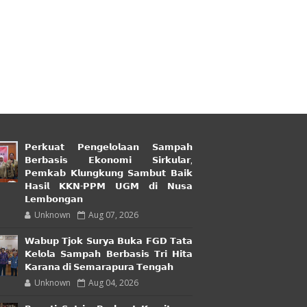
𝗣𝗲𝗿𝗸𝘂𝗮𝘁 𝗣𝗲𝗻𝗴𝗲𝗹𝗼𝗹𝗮𝗮𝗻 𝗦𝗮𝗺𝗽𝗮𝗵
𝗕𝗲𝗿𝗯𝗮𝘀𝗶𝘀 𝗘𝗸𝗼𝗻𝗼𝗺𝗶 𝗦𝗶𝗿𝗸𝘂𝗹𝗮𝗿,
𝗣𝗲𝗺𝗸𝗮𝗯 𝗞𝗹𝘂𝗻𝗴𝗸𝘂𝗻𝗴 𝗦𝗮𝗺𝗯𝘂𝘁 𝗕𝗮𝗶𝗸
𝗛𝗮𝘀𝗶𝗹 𝗞𝗞𝗡-𝗣𝗣𝗠 𝗨𝗚𝗠 𝗱𝗶 𝗡𝘂𝘀𝗮
𝗟𝗲𝗺𝗯𝗼𝗻𝗴𝗮𝗻
Unknown
Aug 07, 2026
𝗪𝗮𝗯𝘂𝗽 𝗧𝗷𝗼𝗸 𝗦𝘂𝗿𝘆𝗮 𝗕𝘂𝗸𝗮 𝗙𝗚𝗗 𝗧𝗮𝘁𝗮
𝗞𝗲𝗹𝗼𝗹𝗮 𝗦𝗮𝗺𝗽𝗮𝗵 𝗕𝗲𝗿𝗯𝗮𝘀𝗶𝘀 𝗧𝗿𝗶 𝗛𝗶𝘁𝗮
𝗞𝗮𝗿𝗮𝗻𝗮 𝗱𝗶 𝗦𝗲𝗺𝗮𝗿𝗮𝗽𝘂𝗿𝗮 𝗧𝗲𝗻𝗴𝗮𝗵
Unknown
Aug 04, 2026