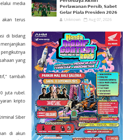
𝗣𝗲𝗿𝘀𝗲𝗯𝗮𝘆𝗮 𝗔𝗸𝗵𝗶𝗿𝗶
elalui media
𝗣𝗲𝗿𝗹𝗮𝘄𝗮𝗻𝗮𝗻 𝗣𝗲𝗿𝘀𝗶𝗯, 𝗦𝗮𝗯𝗲𝘁
𝗚𝗲𝗹𝗮𝗿 𝗣𝗶𝗮𝗹𝗮 𝗣𝗿𝗲𝘀𝗶𝗱𝗲𝗻 𝟮𝟬𝟮𝟲
 akan terus
Unknown
Aug 07, 2026
si di bidang
menjanjikan
k pengikutnya
usahaan yang
tif,” tambah
0 juta rubel.
yaran kripto
riminal Siber
han di akun