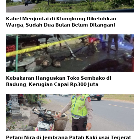
𝗞𝗮𝗯𝗲𝗹 𝗠𝗲𝗻𝗷𝘂𝗻𝘁𝗮𝗶 𝗱𝗶 𝗞𝗹𝘂𝗻𝗴𝗸𝘂𝗻𝗴 𝗗𝗶𝗸𝗲𝗹𝘂𝗵𝗸𝗮𝗻
𝗪𝗮𝗿𝗴𝗮, 𝗦𝘂𝗱𝗮𝗵 𝗗𝘂𝗮 𝗕𝘂𝗹𝗮𝗻 𝗕𝗲𝗹𝘂𝗺 𝗗𝗶𝘁𝗮𝗻𝗴𝗮𝗻𝗶
𝗞𝗲𝗯𝗮𝗸𝗮𝗿𝗮𝗻 𝗛𝗮𝗻𝗴𝘂𝘀𝗸𝗮𝗻 𝗧𝗼𝗸𝗼 𝗦𝗲𝗺𝗯𝗮𝗸𝗼 𝗱𝗶
𝗕𝗮𝗱𝘂𝗻𝗴, 𝗞𝗲𝗿𝘂𝗴𝗶𝗮𝗻 𝗖𝗮𝗽𝗮𝗶 𝗥𝗽𝟯𝟬𝟬 𝗝𝘂𝘁𝗮
𝗣𝗲𝘁𝗮𝗻𝗶 𝗡𝗶𝗿𝗮 𝗱𝗶 𝗝𝗲𝗺𝗯𝗿𝗮𝗻𝗮 𝗣𝗮𝘁𝗮𝗵 𝗞𝗮𝗸𝗶 𝘂𝘀𝗮𝗶 𝗧𝗲𝗿𝗷𝗲𝗿𝗮𝘁