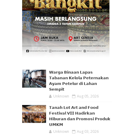
𝗪𝗮𝗿𝗴𝗮 𝗕𝗶𝗻𝗮𝗮𝗻 𝗟𝗮𝗽𝗮𝘀
𝗧𝗮𝗯𝗮𝗻𝗮𝗻 𝗞𝗲𝗹𝗼𝗹𝗮 𝗣𝗲𝘁𝗲𝗿𝗻𝗮𝗸𝗮𝗻
𝗔𝘆𝗮𝗺 𝗣𝗲𝘁𝗲𝗹𝘂𝗿 𝗱𝗶 𝗟𝗮𝗵𝗮𝗻
𝗦𝗲𝗺𝗽𝗶𝘁
Unknown
Aug 05, 2026
𝗧𝗮𝗻𝗮𝗵 𝗟𝗼𝘁 𝗔𝗿𝘁 𝗮𝗻𝗱 𝗙𝗼𝗼𝗱
𝗙𝗲𝘀𝘁𝗶𝘃𝗮𝗹 𝗩𝗜𝗜 𝗛𝗮𝗱𝗶𝗿𝗸𝗮𝗻
𝗛𝗶𝗯𝘂𝗿𝗮𝗻 𝗱𝗮𝗻 𝗣𝗿𝗼𝗺𝗼𝘀𝗶 𝗣𝗿𝗼𝗱𝘂𝗸
𝗨𝗠𝗞𝗠
Unknown
Aug 03, 2026