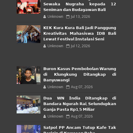
𝗦𝗲𝘄𝗮𝗸𝗮 𝗡𝘂𝗴𝗿𝗮𝗵𝗮 𝗸𝗲𝗽𝗮𝗱𝗮 𝟭𝟮
𝗦𝗲𝗻𝗶𝗺𝗮𝗻 𝗱𝗮𝗻 𝗕𝘂𝗱𝗮𝘆𝗮𝘄𝗮𝗻 𝗕𝗮𝗹𝗶
Unknown
Jul 13, 2026
𝗞𝗘𝗞 𝗞𝘂𝗿𝗮 𝗞𝘂𝗿𝗮 𝗕𝗮𝗹𝗶 𝗝𝗮𝗱𝗶 𝗣𝗮𝗻𝗴𝗴𝘂𝗻𝗴
𝗞𝗿𝗲𝗮𝘁𝗶𝘃𝗶𝘁𝗮𝘀 𝗠𝗮𝗵𝗮𝘀𝗶𝘀𝘄𝗮 𝗜𝗗𝗕 𝗕𝗮𝗹𝗶
𝗟𝗲𝘄𝗮𝘁 𝗙𝗲𝘀𝘁𝗶𝘃𝗮𝗹 𝗜𝗻𝘀𝘁𝗮𝗹𝗮𝘀𝗶 𝗦𝗲𝗻𝗶
Unknown
Jul 12, 2026
𝗕𝘂𝗿𝗼𝗻 𝗞𝗮𝘀𝘂𝘀 𝗣𝗲𝗺𝗯𝗼𝗯𝗼𝗹𝗮𝗻 𝗪𝗮𝗿𝘂𝗻𝗴
𝗱𝗶 𝗞𝗹𝘂𝗻𝗴𝗸𝘂𝗻𝗴 𝗗𝗶𝘁𝗮𝗻𝗴𝗸𝗮𝗽 𝗱𝗶
𝗕𝗮𝗻𝘆𝘂𝘄𝗮𝗻𝗴𝗶
Unknown
Aug 07, 2026
𝗗𝘂𝗮 𝗪𝗡 𝗜𝗻𝗱𝗶𝗮 𝗗𝗶𝘁𝗮𝗻𝗴𝗸𝗮𝗽 𝗱𝗶
𝗕𝗮𝗻𝗱𝗮𝗿𝗮 𝗡𝗴𝘂𝗿𝗮𝗵 𝗥𝗮𝗶, 𝗦𝗲𝗹𝘂𝗻𝗱𝘂𝗽𝗸𝗮𝗻
𝗚𝗮𝗻𝗷𝗮 𝗣𝗮𝘀𝘁𝗮 𝗥𝗽𝟭,𝟱 𝗠𝗶𝗹𝗶𝗮𝗿
Unknown
Aug 07, 2026
𝗦𝗮𝘁𝗽𝗼𝗹 𝗣𝗣 𝗔𝗻𝗰𝗮𝗺 𝗧𝘂𝘁𝘂𝗽 𝗞𝗮𝗳𝗲 𝗧𝗮𝗸