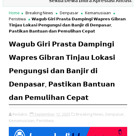
𝗦𝗲𝗸𝗱𝗮 𝗗𝗲𝘄𝗮 𝗜𝗻𝗱𝗿𝗮 𝗔𝗽𝗿𝗲𝘀𝗶𝗮𝘀𝗶 𝗔𝗻𝘁𝘂𝘀𝗶𝗮𝘀𝗺𝗲 𝗣
Home
Breaking News
Denpasar
Kemanusiaan
Peristiwa
𝗪𝗮𝗴𝘂𝗯 𝗚𝗶𝗿𝗶 𝗣𝗿𝗮𝘀𝘁𝗮 𝗗𝗮𝗺𝗽𝗶𝗻𝗴𝗶 𝗪𝗮𝗽𝗿𝗲𝘀 𝗚𝗶𝗯𝗿𝗮𝗻
𝗧𝗶𝗻𝗷𝗮𝘂 𝗟𝗼𝗸𝗮𝘀𝗶 𝗣𝗲𝗻𝗴𝘂𝗻𝗴𝘀𝗶 𝗱𝗮𝗻 𝗕𝗮𝗻𝗷𝗶𝗿 𝗱𝗶 𝗗𝗲𝗻𝗽𝗮𝘀𝗮𝗿,
𝗣𝗮𝘀𝘁𝗶𝗸𝗮𝗻 𝗕𝗮𝗻𝘁𝘂𝗮𝗻 𝗱𝗮𝗻 𝗣𝗲𝗺𝘂𝗹𝗶𝗵𝗮𝗻 𝗖𝗲𝗽𝗮𝘁
𝗪𝗮𝗴𝘂𝗯 𝗚𝗶𝗿𝗶 𝗣𝗿𝗮𝘀𝘁𝗮 𝗗𝗮𝗺𝗽𝗶𝗻𝗴𝗶
𝗪𝗮𝗽𝗿𝗲𝘀 𝗚𝗶𝗯𝗿𝗮𝗻 𝗧𝗶𝗻𝗷𝗮𝘂 𝗟𝗼𝗸𝗮𝘀𝗶
𝗣𝗲𝗻𝗴𝘂𝗻𝗴𝘀𝗶 𝗱𝗮𝗻 𝗕𝗮𝗻𝗷𝗶𝗿 𝗱𝗶
𝗗𝗲𝗻𝗽𝗮𝘀𝗮𝗿, 𝗣𝗮𝘀𝘁𝗶𝗸𝗮𝗻 𝗕𝗮𝗻𝘁𝘂𝗮𝗻
𝗱𝗮𝗻 𝗣𝗲𝗺𝘂𝗹𝗶𝗵𝗮𝗻 𝗖𝗲𝗽𝗮𝘁
Redaksi
September 12, 2025
Breaking News,
Denpasar,
Kemanusiaan,
Peristiwa,