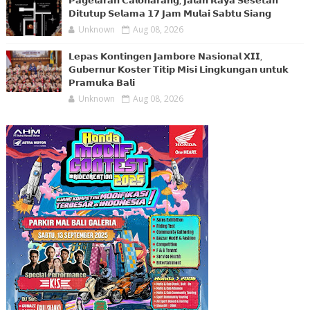
𝗣𝗮𝗴𝗲𝗹𝗮𝗿𝗮𝗻 𝗖𝗮𝗹𝗼𝗻𝗮𝗿𝗮𝗻𝗴, 𝗝𝗮𝗹𝗮𝗻 𝗥𝗮𝘆𝗮 𝗦𝗲𝘀𝗲𝘁𝗮𝗻
𝗗𝗶𝘁𝘂𝘁𝘂𝗽 𝗦𝗲𝗹𝗮𝗺𝗮 𝟭𝟳 𝗝𝗮𝗺 𝗠𝘂𝗹𝗮𝗶 𝗦𝗮𝗯𝘁𝘂 𝗦𝗶𝗮𝗻𝗴
Unknown
Aug 08, 2026
𝗟𝗲𝗽𝗮𝘀 𝗞𝗼𝗻𝘁𝗶𝗻𝗴𝗲𝗻 𝗝𝗮𝗺𝗯𝗼𝗿𝗲 𝗡𝗮𝘀𝗶𝗼𝗻𝗮𝗹 𝗫𝗜𝗜,
𝗚𝘂𝗯𝗲𝗿𝗻𝘂𝗿 𝗞𝗼𝘀𝘁𝗲𝗿 𝗧𝗶𝘁𝗶𝗽 𝗠𝗶𝘀𝗶 𝗟𝗶𝗻𝗴𝗸𝘂𝗻𝗴𝗮𝗻 𝘂𝗻𝘁𝘂𝗸
𝗣𝗿𝗮𝗺𝘂𝗸𝗮 𝗕𝗮𝗹𝗶
Unknown
Aug 08, 2026