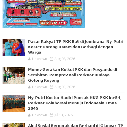
𝗣𝗮𝘀𝗮𝗿 𝗥𝗮𝗸𝘆𝗮𝘁 𝗧𝗣 𝗣𝗞𝗞 𝗕𝗮𝗹𝗶 𝗱𝗶 𝗝𝗲𝗺𝗯𝗿𝗮𝗻𝗮, 𝗡𝘆. 𝗣𝘂𝘁𝗿𝗶
𝗞𝗼𝘀𝘁𝗲𝗿 𝗗𝗼𝗿𝗼𝗻𝗴 𝗨𝗠𝗞𝗠 𝗱𝗮𝗻 𝗕𝗲𝗿𝗯𝗮𝗴𝗶 𝗱𝗲𝗻𝗴𝗮𝗻
𝗪𝗮𝗿𝗴𝗮
Unknown
Aug 08, 2026
𝗠𝗼𝗻𝗲𝘃 𝗚𝗲𝗿𝗮𝗸𝗮𝗻 𝗞𝘂𝗹𝗸𝘂𝗹 𝗣𝗞𝗞 𝗱𝗮𝗻 𝗣𝗼𝘀𝘆𝗮𝗻𝗱𝘂 𝗱𝗶
𝗦𝗲𝗺𝗯𝗶𝗿𝗮𝗻, 𝗣𝗲𝗺𝗽𝗿𝗼𝘃 𝗕𝗮𝗹𝗶 𝗣𝗲𝗿𝗸𝘂𝗮𝘁 𝗕𝘂𝗱𝗮𝘆𝗮
𝗚𝗼𝘁𝗼𝗻𝗴 𝗥𝗼𝘆𝗼𝗻𝗴
Unknown
Aug 03, 2026
𝗡𝘆. 𝗣𝘂𝘁𝗿𝗶 𝗞𝗼𝘀𝘁𝗲𝗿 𝗛𝗮𝗱𝗶𝗿𝗶 𝗣𝘂𝗻𝗰𝗮𝗸 𝗛𝗞𝗚 𝗣𝗞𝗞 𝗸𝗲-𝟱𝟰,
𝗣𝗲𝗿𝗸𝘂𝗮𝘁 𝗞𝗼𝗹𝗮𝗯𝗼𝗿𝗮𝘀𝗶 𝗠𝗲𝗻𝘂𝗷𝘂 𝗜𝗻𝗱𝗼𝗻𝗲𝘀𝗶𝗮 𝗘𝗺𝗮𝘀
𝟮𝟬𝟰𝟱
Unknown
Jul 13, 2026
𝗔𝗸𝘀𝗶 𝗦𝗼𝘀𝗶𝗮𝗹 𝗕𝗲𝗿𝗴𝗲𝗿𝗮𝗸 𝗱𝗮𝗻 𝗕𝗲𝗿𝗯𝗮𝗴𝗶 𝗱𝗶 𝗚𝗶𝗮𝗻𝘆𝗮𝗿, 𝗧𝗣