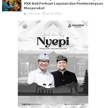
𝗣𝗞𝗞 𝗕𝗮𝗹𝗶 𝗣𝗲𝗿𝗸𝘂𝗮𝘁 𝗟𝗮𝘆𝗮𝗻𝗮𝗻 𝗱𝗮𝗻 𝗣𝗲𝗺𝗯𝗲𝗿𝗱𝗮𝘆𝗮𝗮𝗻
𝗠𝗮𝘀𝘆𝗮𝗿𝗮𝗸𝗮𝘁
Unknown
Jul 04, 2026