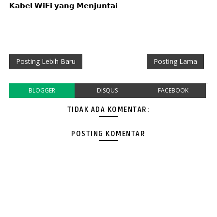
𝗞𝗮𝗯𝗲𝗹 𝗪𝗶𝗙𝗶 𝘆𝗮𝗻𝗴 𝗠𝗲𝗻𝗷𝘂𝗻𝘁𝗮𝗶
Posting Lebih Baru
Posting Lama
BLOGGER
DISQUS
FACEBOOK
TIDAK ADA KOMENTAR:
POSTING KOMENTAR