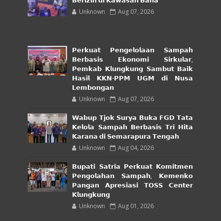
𝗕𝗲𝗿𝗶𝘇𝗶𝗻 𝗱𝗶 𝗞𝗮𝘄𝗮𝘀𝗮𝗻 𝗕𝗮𝗵𝗮
Unknown
Aug 07, 2026
𝗣𝗲𝗿𝗸𝘂𝗮𝘁 𝗣𝗲𝗻𝗴𝗲𝗹𝗼𝗹𝗮𝗮𝗻 𝗦𝗮𝗺𝗽𝗮𝗵
𝗕𝗲𝗿𝗯𝗮𝘀𝗶𝘀 𝗘𝗸𝗼𝗻𝗼𝗺𝗶 𝗦𝗶𝗿𝗸𝘂𝗹𝗮𝗿,
𝗣𝗲𝗺𝗸𝗮𝗯 𝗞𝗹𝘂𝗻𝗴𝗸𝘂𝗻𝗴 𝗦𝗮𝗺𝗯𝘂𝘁 𝗕𝗮𝗶𝗸
𝗛𝗮𝘀𝗶𝗹 𝗞𝗞𝗡-𝗣𝗣𝗠 𝗨𝗚𝗠 𝗱𝗶 𝗡𝘂𝘀𝗮
𝗟𝗲𝗺𝗯𝗼𝗻𝗴𝗮𝗻
Unknown
Aug 07, 2026
𝗪𝗮𝗯𝘂𝗽 𝗧𝗷𝗼𝗸 𝗦𝘂𝗿𝘆𝗮 𝗕𝘂𝗸𝗮 𝗙𝗚𝗗 𝗧𝗮𝘁𝗮
𝗞𝗲𝗹𝗼𝗹𝗮 𝗦𝗮𝗺𝗽𝗮𝗵 𝗕𝗲𝗿𝗯𝗮𝘀𝗶𝘀 𝗧𝗿𝗶 𝗛𝗶𝘁𝗮
𝗞𝗮𝗿𝗮𝗻𝗮 𝗱𝗶 𝗦𝗲𝗺𝗮𝗿𝗮𝗽𝘂𝗿𝗮 𝗧𝗲𝗻𝗴𝗮𝗵
Unknown
Aug 04, 2026
𝗕𝘂𝗽𝗮𝘁𝗶 𝗦𝗮𝘁𝗿𝗶𝗮 𝗣𝗲𝗿𝗸𝘂𝗮𝘁 𝗞𝗼𝗺𝗶𝘁𝗺𝗲𝗻
𝗣𝗲𝗻𝗴𝗼𝗹𝗮𝗵𝗮𝗻 𝗦𝗮𝗺𝗽𝗮𝗵, 𝗞𝗲𝗺𝗲𝗻𝗸𝗼
𝗣𝗮𝗻𝗴𝗮𝗻 𝗔𝗽𝗿𝗲𝘀𝗶𝗮𝘀𝗶 𝗧𝗢𝗦𝗦 𝗖𝗲𝗻𝘁𝗲𝗿
𝗞𝗹𝘂𝗻𝗴𝗸𝘂𝗻𝗴
Unknown
Aug 01, 2026