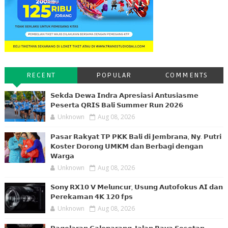
RECENT
POPULAR
COMMENTS
𝗦𝗲𝗸𝗱𝗮 𝗗𝗲𝘄𝗮 𝗜𝗻𝗱𝗿𝗮 𝗔𝗽𝗿𝗲𝘀𝗶𝗮𝘀𝗶 𝗔𝗻𝘁𝘂𝘀𝗶𝗮𝘀𝗺𝗲
𝗣𝗲𝘀𝗲𝗿𝘁𝗮 𝗤𝗥𝗜𝗦 𝗕𝗮𝗹𝗶 𝗦𝘂𝗺𝗺𝗲𝗿 𝗥𝘂𝗻 𝟮𝟬𝟮𝟲
Unknown
Aug 08, 2026
𝗣𝗮𝘀𝗮𝗿 𝗥𝗮𝗸𝘆𝗮𝘁 𝗧𝗣 𝗣𝗞𝗞 𝗕𝗮𝗹𝗶 𝗱𝗶 𝗝𝗲𝗺𝗯𝗿𝗮𝗻𝗮, 𝗡𝘆. 𝗣𝘂𝘁𝗿𝗶
𝗞𝗼𝘀𝘁𝗲𝗿 𝗗𝗼𝗿𝗼𝗻𝗴 𝗨𝗠𝗞𝗠 𝗱𝗮𝗻 𝗕𝗲𝗿𝗯𝗮𝗴𝗶 𝗱𝗲𝗻𝗴𝗮𝗻
𝗪𝗮𝗿𝗴𝗮
Unknown
Aug 08, 2026
𝗦𝗼𝗻𝘆 𝗥𝗫𝟭𝟬 𝗩 𝗠𝗲𝗹𝘂𝗻𝗰𝘂𝗿, 𝗨𝘀𝘂𝗻𝗴 𝗔𝘂𝘁𝗼𝗳𝗼𝗸𝘂𝘀 𝗔𝗜 𝗱𝗮𝗻
𝗣𝗲𝗿𝗲𝗸𝗮𝗺𝗮𝗻 𝟰𝗞 𝟭𝟮𝟬 𝗳𝗽𝘀
Unknown
Aug 08, 2026