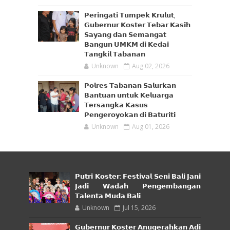
𝗣𝗲𝗿𝗶𝗻𝗴𝗮𝘁𝗶 𝗧𝘂𝗺𝗽𝗲𝗸 𝗞𝗿𝘂𝗹𝘂𝘁,
𝗚𝘂𝗯𝗲𝗿𝗻𝘂𝗿 𝗞𝗼𝘀𝘁𝗲𝗿 𝗧𝗲𝗯𝗮𝗿 𝗞𝗮𝘀𝗶𝗵
𝗦𝗮𝘆𝗮𝗻𝗴 𝗱𝗮𝗻 𝗦𝗲𝗺𝗮𝗻𝗴𝗮𝘁
𝗕𝗮𝗻𝗴𝘂𝗻 𝗨𝗠𝗞𝗠 𝗱𝗶 𝗞𝗲𝗱𝗮𝗶
𝗧𝗮𝗻𝗴𝗸𝗶𝗹 𝗧𝗮𝗯𝗮𝗻𝗮𝗻
Unknown
Aug 02, 2026
𝗣𝗼𝗹𝗿𝗲𝘀 𝗧𝗮𝗯𝗮𝗻𝗮𝗻 𝗦𝗮𝗹𝘂𝗿𝗸𝗮𝗻
𝗕𝗮𝗻𝘁𝘂𝗮𝗻 𝘂𝗻𝘁𝘂𝗸 𝗞𝗲𝗹𝘂𝗮𝗿𝗴𝗮
𝗧𝗲𝗿𝘀𝗮𝗻𝗴𝗸𝗮 𝗞𝗮𝘀𝘂𝘀
𝗣𝗲𝗻𝗴𝗲𝗿𝗼𝘆𝗼𝗸𝗮𝗻 𝗱𝗶 𝗕𝗮𝘁𝘂𝗿𝗶𝘁𝗶
Unknown
Aug 01, 2026
𝗣𝘂𝘁𝗿𝗶 𝗞𝗼𝘀𝘁𝗲𝗿: 𝗙𝗲𝘀𝘁𝗶𝘃𝗮𝗹 𝗦𝗲𝗻𝗶 𝗕𝗮𝗹𝗶 𝗝𝗮𝗻𝗶
𝗝𝗮𝗱𝗶 𝗪𝗮𝗱𝗮𝗵 𝗣𝗲𝗻𝗴𝗲𝗺𝗯𝗮𝗻𝗴𝗮𝗻
𝗧𝗮𝗹𝗲𝗻𝘁𝗮 𝗠𝘂𝗱𝗮 𝗕𝗮𝗹𝗶
Unknown
Jul 15, 2026
𝗚𝘂𝗯𝗲𝗿𝗻𝘂𝗿 𝗞𝗼𝘀𝘁𝗲𝗿 𝗔𝗻𝘂𝗴𝗲𝗿𝗮𝗵𝗸𝗮𝗻 𝗔𝗱𝗶