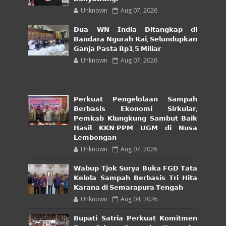
Unknown
Aug 07, 2026
𝗗𝘂𝗮 𝗪𝗡 𝗜𝗻𝗱𝗶𝗮 𝗗𝗶𝘁𝗮𝗻𝗴𝗸𝗮𝗽 𝗱𝗶
𝗕𝗮𝗻𝗱𝗮𝗿𝗮 𝗡𝗴𝘂𝗿𝗮𝗵 𝗥𝗮𝗶, 𝗦𝗲𝗹𝘂𝗻𝗱𝘂𝗽𝗸𝗮𝗻
𝗚𝗮𝗻𝗷𝗮 𝗣𝗮𝘀𝘁𝗮 𝗥𝗽𝟭,𝟱 𝗠𝗶𝗹𝗶𝗮𝗿
Unknown
Aug 07, 2026
𝗣𝗲𝗿𝗸𝘂𝗮𝘁 𝗣𝗲𝗻𝗴𝗲𝗹𝗼𝗹𝗮𝗮𝗻 𝗦𝗮𝗺𝗽𝗮𝗵
𝗕𝗲𝗿𝗯𝗮𝘀𝗶𝘀 𝗘𝗸𝗼𝗻𝗼𝗺𝗶 𝗦𝗶𝗿𝗸𝘂𝗹𝗮𝗿,
𝗣𝗲𝗺𝗸𝗮𝗯 𝗞𝗹𝘂𝗻𝗴𝗸𝘂𝗻𝗴 𝗦𝗮𝗺𝗯𝘂𝘁 𝗕𝗮𝗶𝗸
𝗛𝗮𝘀𝗶𝗹 𝗞𝗞𝗡-𝗣𝗣𝗠 𝗨𝗚𝗠 𝗱𝗶 𝗡𝘂𝘀𝗮
𝗟𝗲𝗺𝗯𝗼𝗻𝗴𝗮𝗻
Unknown
Aug 07, 2026
𝗪𝗮𝗯𝘂𝗽 𝗧𝗷𝗼𝗸 𝗦𝘂𝗿𝘆𝗮 𝗕𝘂𝗸𝗮 𝗙𝗚𝗗 𝗧𝗮𝘁𝗮
𝗞𝗲𝗹𝗼𝗹𝗮 𝗦𝗮𝗺𝗽𝗮𝗵 𝗕𝗲𝗿𝗯𝗮𝘀𝗶𝘀 𝗧𝗿𝗶 𝗛𝗶𝘁𝗮
𝗞𝗮𝗿𝗮𝗻𝗮 𝗱𝗶 𝗦𝗲𝗺𝗮𝗿𝗮𝗽𝘂𝗿𝗮 𝗧𝗲𝗻𝗴𝗮𝗵
Unknown
Aug 04, 2026
𝗕𝘂𝗽𝗮𝘁𝗶 𝗦𝗮𝘁𝗿𝗶𝗮 𝗣𝗲𝗿𝗸𝘂𝗮𝘁 𝗞𝗼𝗺𝗶𝘁𝗺𝗲𝗻