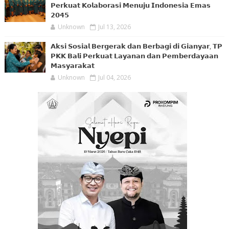
𝗣𝗲𝗿𝗸𝘂𝗮𝘁 𝗞𝗼𝗹𝗮𝗯𝗼𝗿𝗮𝘀𝗶 𝗠𝗲𝗻𝘂𝗷𝘂 𝗜𝗻𝗱𝗼𝗻𝗲𝘀𝗶𝗮 𝗘𝗺𝗮𝘀
𝟮𝟬𝟰𝟱
Unknown
Jul 13, 2026
𝗔𝗸𝘀𝗶 𝗦𝗼𝘀𝗶𝗮𝗹 𝗕𝗲𝗿𝗴𝗲𝗿𝗮𝗸 𝗱𝗮𝗻 𝗕𝗲𝗿𝗯𝗮𝗴𝗶 𝗱𝗶 𝗚𝗶𝗮𝗻𝘆𝗮𝗿, 𝗧𝗣
𝗣𝗞𝗞 𝗕𝗮𝗹𝗶 𝗣𝗲𝗿𝗸𝘂𝗮𝘁 𝗟𝗮𝘆𝗮𝗻𝗮𝗻 𝗱𝗮𝗻 𝗣𝗲𝗺𝗯𝗲𝗿𝗱𝗮𝘆𝗮𝗮𝗻
𝗠𝗮𝘀𝘆𝗮𝗿𝗮𝗸𝗮𝘁
Unknown
Jul 04, 2026