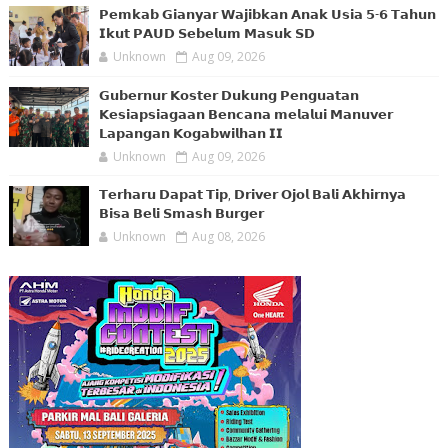
𝗣𝗲𝗺𝗸𝗮𝗯 𝗚𝗶𝗮𝗻𝘆𝗮𝗿 𝗪𝗮𝗷𝗶𝗯𝗸𝗮𝗻 𝗔𝗻𝗮𝗸 𝗨𝘀𝗶𝗮 𝟱-𝟲 𝗧𝗮𝗵𝘂𝗻
𝗜𝗸𝘂𝘁 𝗣𝗔𝗨𝗗 𝗦𝗲𝗯𝗲𝗹𝘂𝗺 𝗠𝗮𝘀𝘂𝗸 𝗦𝗗
Unknown
Aug 09, 2026
𝗚𝘂𝗯𝗲𝗿𝗻𝘂𝗿 𝗞𝗼𝘀𝘁𝗲𝗿 𝗗𝘂𝗸𝘂𝗻𝗴 𝗣𝗲𝗻𝗴𝘂𝗮𝘁𝗮𝗻
𝗞𝗲𝘀𝗶𝗮𝗽𝘀𝗶𝗮𝗴𝗮𝗮𝗻 𝗕𝗲𝗻𝗰𝗮𝗻𝗮 𝗺𝗲𝗹𝗮𝗹𝘂𝗶 𝗠𝗮𝗻𝘂𝘃𝗲𝗿
𝗟𝗮𝗽𝗮𝗻𝗴𝗮𝗻 𝗞𝗼𝗴𝗮𝗯𝘄𝗶𝗹𝗵𝗮𝗻 𝗜𝗜
Unknown
Aug 09, 2026
𝗧𝗲𝗿𝗵𝗮𝗿𝘂 𝗗𝗮𝗽𝗮𝘁 𝗧𝗶𝗽, 𝗗𝗿𝗶𝘃𝗲𝗿 𝗢𝗷𝗼𝗹 𝗕𝗮𝗹𝗶 𝗔𝗸𝗵𝗶𝗿𝗻𝘆𝗮
𝗕𝗶𝘀𝗮 𝗕𝗲𝗹𝗶 𝗦𝗺𝗮𝘀𝗵 𝗕𝘂𝗿𝗴𝗲𝗿
Unknown
Aug 08, 2026