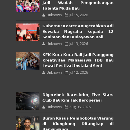
𝗝𝗮𝗱𝗶 𝗪𝗮𝗱𝗮𝗵 𝗣𝗲𝗻𝗴𝗲𝗺𝗯𝗮𝗻𝗴𝗮𝗻
𝗧𝗮𝗹𝗲𝗻𝘁𝗮 𝗠𝘂𝗱𝗮 𝗕𝗮𝗹𝗶
Unknown
Jul 15, 2026
𝗚𝘂𝗯𝗲𝗿𝗻𝘂𝗿 𝗞𝗼𝘀𝘁𝗲𝗿 𝗔𝗻𝘂𝗴𝗲𝗿𝗮𝗵𝗸𝗮𝗻 𝗔𝗱𝗶
𝗦𝗲𝘄𝗮𝗸𝗮 𝗡𝘂𝗴𝗿𝗮𝗵𝗮 𝗸𝗲𝗽𝗮𝗱𝗮 𝟭𝟮
𝗦𝗲𝗻𝗶𝗺𝗮𝗻 𝗱𝗮𝗻 𝗕𝘂𝗱𝗮𝘆𝗮𝘄𝗮𝗻 𝗕𝗮𝗹𝗶
Unknown
Jul 13, 2026
𝗞𝗘𝗞 𝗞𝘂𝗿𝗮 𝗞𝘂𝗿𝗮 𝗕𝗮𝗹𝗶 𝗝𝗮𝗱𝗶 𝗣𝗮𝗻𝗴𝗴𝘂𝗻𝗴
𝗞𝗿𝗲𝗮𝘁𝗶𝘃𝗶𝘁𝗮𝘀 𝗠𝗮𝗵𝗮𝘀𝗶𝘀𝘄𝗮 𝗜𝗗𝗕 𝗕𝗮𝗹𝗶
𝗟𝗲𝘄𝗮𝘁 𝗙𝗲𝘀𝘁𝗶𝘃𝗮𝗹 𝗜𝗻𝘀𝘁𝗮𝗹𝗮𝘀𝗶 𝗦𝗲𝗻𝗶
Unknown
Jul 12, 2026
𝗗𝗶𝗴𝗲𝗿𝗲𝗯𝗲𝗸 𝗕𝗮𝗿𝗲𝘀𝗸𝗿𝗶𝗺, 𝗙𝗶𝘃𝗲 𝗦𝘁𝗮𝗿𝘀
𝗖𝗹𝘂𝗯 𝗕𝗮𝗹𝗶 𝗞𝗶𝗻𝗶 𝗧𝗮𝗸 𝗕𝗲𝗿𝗼𝗽𝗲𝗿𝗮𝘀𝗶
Unknown
Aug 08, 2026
𝗕𝘂𝗿𝗼𝗻 𝗞𝗮𝘀𝘂𝘀 𝗣𝗲𝗺𝗯𝗼𝗯𝗼𝗹𝗮𝗻 𝗪𝗮𝗿𝘂𝗻𝗴
𝗱𝗶 𝗞𝗹𝘂𝗻𝗴𝗸𝘂𝗻𝗴 𝗗𝗶𝘁𝗮𝗻𝗴𝗸𝗮𝗽 𝗱𝗶
𝗕𝗮𝗻𝘆𝘂𝘄𝗮𝗻𝗴𝗶