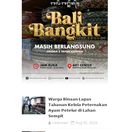
𝗪𝗮𝗿𝗴𝗮 𝗕𝗶𝗻𝗮𝗮𝗻 𝗟𝗮𝗽𝗮𝘀
𝗧𝗮𝗯𝗮𝗻𝗮𝗻 𝗞𝗲𝗹𝗼𝗹𝗮 𝗣𝗲𝘁𝗲𝗿𝗻𝗮𝗸𝗮𝗻
𝗔𝘆𝗮𝗺 𝗣𝗲𝘁𝗲𝗹𝘂𝗿 𝗱𝗶 𝗟𝗮𝗵𝗮𝗻
𝗦𝗲𝗺𝗽𝗶𝘁
Unknown
Aug 05, 2026