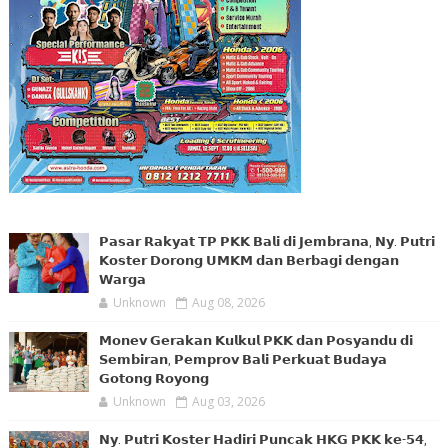
𝗣𝗮𝘀𝗮𝗿 𝗥𝗮𝗸𝘆𝗮𝘁 𝗧𝗣 𝗣𝗞𝗞 𝗕𝗮𝗹𝗶 𝗱𝗶 𝗝𝗲𝗺𝗯𝗿𝗮𝗻𝗮, 𝗡𝘆. 𝗣𝘂𝘁𝗿𝗶
𝗞𝗼𝘀𝘁𝗲𝗿 𝗗𝗼𝗿𝗼𝗻𝗴 𝗨𝗠𝗞𝗠 𝗱𝗮𝗻 𝗕𝗲𝗿𝗯𝗮𝗴𝗶 𝗱𝗲𝗻𝗴𝗮𝗻
𝗪𝗮𝗿𝗴𝗮
Unknown
Aug 08, 2026
𝗠𝗼𝗻𝗲𝘃 𝗚𝗲𝗿𝗮𝗸𝗮𝗻 𝗞𝘂𝗹𝗸𝘂𝗹 𝗣𝗞𝗞 𝗱𝗮𝗻 𝗣𝗼𝘀𝘆𝗮𝗻𝗱𝘂 𝗱𝗶
𝗦𝗲𝗺𝗯𝗶𝗿𝗮𝗻, 𝗣𝗲𝗺𝗽𝗿𝗼𝘃 𝗕𝗮𝗹𝗶 𝗣𝗲𝗿𝗸𝘂𝗮𝘁 𝗕𝘂𝗱𝗮𝘆𝗮
𝗚𝗼𝘁𝗼𝗻𝗴 𝗥𝗼𝘆𝗼𝗻𝗴
Unknown
Aug 03, 2026
𝗡𝘆. 𝗣𝘂𝘁𝗿𝗶 𝗞𝗼𝘀𝘁𝗲𝗿 𝗛𝗮𝗱𝗶𝗿𝗶 𝗣𝘂𝗻𝗰𝗮𝗸 𝗛𝗞𝗚 𝗣𝗞𝗞 𝗸𝗲-𝟱𝟰,