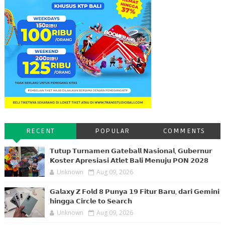
RECENT
POPULAR
COMMENTS
𝗧𝘂𝘁𝘂𝗽 𝗧𝘂𝗿𝗻𝗮𝗺𝗲𝗻 𝗚𝗮𝘁𝗲𝗯𝗮𝗹𝗹 𝗡𝗮𝘀𝗶𝗼𝗻𝗮𝗹, 𝗚𝘂𝗯𝗲𝗿𝗻𝘂𝗿
𝗞𝗼𝘀𝘁𝗲𝗿 𝗔𝗽𝗿𝗲𝘀𝗶𝗮𝘀𝗶 𝗔𝘁𝗹𝗲𝘁 𝗕𝗮𝗹𝗶 𝗠𝗲𝗻𝘂𝗷𝘂 𝗣𝗢𝗡 𝟮𝟬𝟮𝟴
Unknown
Aug 09, 2026
𝗚𝗮𝗹𝗮𝘅𝘆 𝗭 𝗙𝗼𝗹𝗱 𝟴 𝗣𝘂𝗻𝘆𝗮 𝟭𝟵 𝗙𝗶𝘁𝘂𝗿 𝗕𝗮𝗿𝘂, 𝗱𝗮𝗿𝗶 𝗚𝗲𝗺𝗶𝗻𝗶
𝗵𝗶𝗻𝗴𝗴𝗮 𝗖𝗶𝗿𝗰𝗹𝗲 𝘁𝗼 𝗦𝗲𝗮𝗿𝗰𝗵
Unknown
Aug 09, 2026