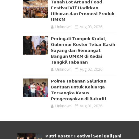
𝗧𝗮𝗻𝗮𝗵 𝗟𝗼𝘁 𝗔𝗿𝘁 𝗮𝗻𝗱 𝗙𝗼𝗼𝗱
𝗙𝗲𝘀𝘁𝗶𝘃𝗮𝗹 𝗩𝗜𝗜 𝗛𝗮𝗱𝗶𝗿𝗸𝗮𝗻
𝗛𝗶𝗯𝘂𝗿𝗮𝗻 𝗱𝗮𝗻 𝗣𝗿𝗼𝗺𝗼𝘀𝗶 𝗣𝗿𝗼𝗱𝘂𝗸
𝗨𝗠𝗞𝗠
Unknown
Aug 03, 2026
𝗣𝗲𝗿𝗶𝗻𝗴𝗮𝘁𝗶 𝗧𝘂𝗺𝗽𝗲𝗸 𝗞𝗿𝘂𝗹𝘂𝘁,
𝗚𝘂𝗯𝗲𝗿𝗻𝘂𝗿 𝗞𝗼𝘀𝘁𝗲𝗿 𝗧𝗲𝗯𝗮𝗿 𝗞𝗮𝘀𝗶𝗵
𝗦𝗮𝘆𝗮𝗻𝗴 𝗱𝗮𝗻 𝗦𝗲𝗺𝗮𝗻𝗴𝗮𝘁
𝗕𝗮𝗻𝗴𝘂𝗻 𝗨𝗠𝗞𝗠 𝗱𝗶 𝗞𝗲𝗱𝗮𝗶
𝗧𝗮𝗻𝗴𝗸𝗶𝗹 𝗧𝗮𝗯𝗮𝗻𝗮𝗻
Unknown
Aug 02, 2026
𝗣𝗼𝗹𝗿𝗲𝘀 𝗧𝗮𝗯𝗮𝗻𝗮𝗻 𝗦𝗮𝗹𝘂𝗿𝗸𝗮𝗻
𝗕𝗮𝗻𝘁𝘂𝗮𝗻 𝘂𝗻𝘁𝘂𝗸 𝗞𝗲𝗹𝘂𝗮𝗿𝗴𝗮
𝗧𝗲𝗿𝘀𝗮𝗻𝗴𝗸𝗮 𝗞𝗮𝘀𝘂𝘀
𝗣𝗲𝗻𝗴𝗲𝗿𝗼𝘆𝗼𝗸𝗮𝗻 𝗱𝗶 𝗕𝗮𝘁𝘂𝗿𝗶𝘁𝗶
Unknown
Aug 01, 2026
𝗣𝘂𝘁𝗿𝗶 𝗞𝗼𝘀𝘁𝗲𝗿: 𝗙𝗲𝘀𝘁𝗶𝘃𝗮𝗹 𝗦𝗲𝗻𝗶 𝗕𝗮𝗹𝗶 𝗝𝗮𝗻𝗶