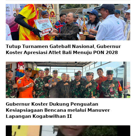
𝗧𝘂𝘁𝘂𝗽 𝗧𝘂𝗿𝗻𝗮𝗺𝗲𝗻 𝗚𝗮𝘁𝗲𝗯𝗮𝗹𝗹 𝗡𝗮𝘀𝗶𝗼𝗻𝗮𝗹, 𝗚𝘂𝗯𝗲𝗿𝗻𝘂𝗿
𝗞𝗼𝘀𝘁𝗲𝗿 𝗔𝗽𝗿𝗲𝘀𝗶𝗮𝘀𝗶 𝗔𝘁𝗹𝗲𝘁 𝗕𝗮𝗹𝗶 𝗠𝗲𝗻𝘂𝗷𝘂 𝗣𝗢𝗡 𝟮𝟬𝟮𝟴
𝗚𝘂𝗯𝗲𝗿𝗻𝘂𝗿 𝗞𝗼𝘀𝘁𝗲𝗿 𝗗𝘂𝗸𝘂𝗻𝗴 𝗣𝗲𝗻𝗴𝘂𝗮𝘁𝗮𝗻
𝗞𝗲𝘀𝗶𝗮𝗽𝘀𝗶𝗮𝗴𝗮𝗮𝗻 𝗕𝗲𝗻𝗰𝗮𝗻𝗮 𝗺𝗲𝗹𝗮𝗹𝘂𝗶 𝗠𝗮𝗻𝘂𝘃𝗲𝗿
𝗟𝗮𝗽𝗮𝗻𝗴𝗮𝗻 𝗞𝗼𝗴𝗮𝗯𝘄𝗶𝗹𝗵𝗮𝗻 𝗜𝗜