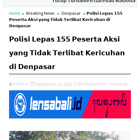
𝗧𝘂𝘁𝘂𝗽 𝗧𝘂𝗿𝗻𝗮𝗺𝗲𝗻 𝗚𝗮𝘁𝗲𝗯𝗮𝗹𝗹 𝗡𝗮𝘀𝗶𝗼𝗻𝗮𝗹, 𝗚𝘂𝗯𝗲𝗿
Home
Breaking News
Denpasar
𝗣𝗼𝗹𝗶𝘀𝗶 𝗟𝗲𝗽𝗮𝘀 𝟭𝟱𝟱
𝗣𝗲𝘀𝗲𝗿𝘁𝗮 𝗔𝗸𝘀𝗶 𝘆𝗮𝗻𝗴 𝗧𝗶𝗱𝗮𝗸 𝗧𝗲𝗿𝗹𝗶𝗯𝗮𝘁 𝗞𝗲𝗿𝗶𝗰𝘂𝗵𝗮𝗻 𝗱𝗶
𝗗𝗲𝗻𝗽𝗮𝘀𝗮𝗿
𝗣𝗼𝗹𝗶𝘀𝗶 𝗟𝗲𝗽𝗮𝘀 𝟭𝟱𝟱 𝗣𝗲𝘀𝗲𝗿𝘁𝗮 𝗔𝗸𝘀𝗶
𝘆𝗮𝗻𝗴 𝗧𝗶𝗱𝗮𝗸 𝗧𝗲𝗿𝗹𝗶𝗯𝗮𝘁 𝗞𝗲𝗿𝗶𝗰𝘂𝗵𝗮𝗻
𝗱𝗶 𝗗𝗲𝗻𝗽𝗮𝘀𝗮𝗿
Redaksi
September 01, 2025
Breaking News,
Denpasar,