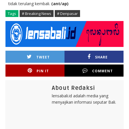
tidak terulang kembali.
(ant/ap)
Tags
# Breaking News
# Denpasar
TWEET
SHARE
PIN IT
COMMENT
About Redaksi
lensabali.id adalah media yang
menyajikan informasi seputar Bali.