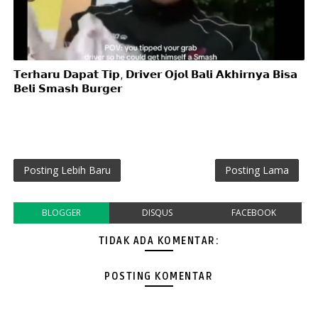
𝗧𝗲𝗿𝗵𝗮𝗿𝘂 𝗗𝗮𝗽𝗮𝘁 𝗧𝗶𝗽, 𝗗𝗿𝗶𝘃𝗲𝗿 𝗢𝗷𝗼𝗹 𝗕𝗮𝗹𝗶 𝗔𝗸𝗵𝗶𝗿𝗻𝘆𝗮 𝗕𝗶𝘀𝗮
𝗕𝗲𝗹𝗶 𝗦𝗺𝗮𝘀𝗵 𝗕𝘂𝗿𝗴𝗲𝗿
Posting Lebih Baru
Posting Lama
BLOGGER
DISQUS
FACEBOOK
TIDAK ADA KOMENTAR:
POSTING KOMENTAR