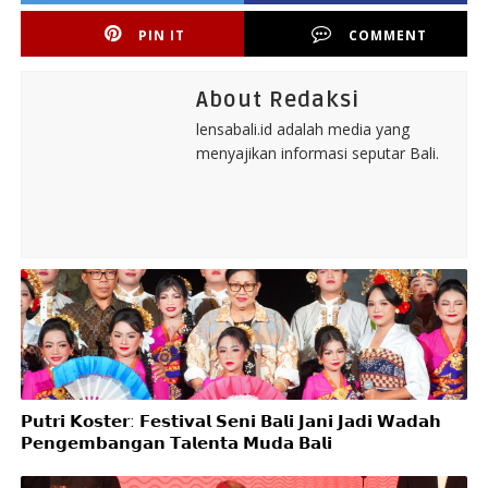
PIN IT
COMMENT
About Redaksi
lensabali.id adalah media yang
menyajikan informasi seputar Bali.
𝗣𝘂𝘁𝗿𝗶 𝗞𝗼𝘀𝘁𝗲𝗿: 𝗙𝗲𝘀𝘁𝗶𝘃𝗮𝗹 𝗦𝗲𝗻𝗶 𝗕𝗮𝗹𝗶 𝗝𝗮𝗻𝗶 𝗝𝗮𝗱𝗶 𝗪𝗮𝗱𝗮𝗵
𝗣𝗲𝗻𝗴𝗲𝗺𝗯𝗮𝗻𝗴𝗮𝗻 𝗧𝗮𝗹𝗲𝗻𝘁𝗮 𝗠𝘂𝗱𝗮 𝗕𝗮𝗹𝗶