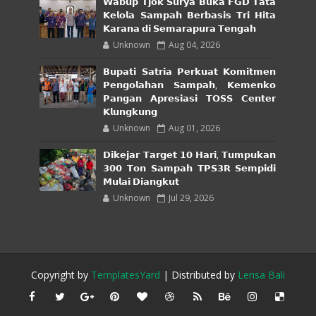
𝗪𝗮𝗯𝘂𝗽 𝗧𝗷𝗼𝗸 𝗦𝘂𝗿𝘆𝗮 𝗕𝘂𝗸𝗮 𝗙𝗚𝗗 𝗧𝗮𝘁𝗮
𝗞𝗲𝗹𝗼𝗹𝗮 𝗦𝗮𝗺𝗽𝗮𝗵 𝗕𝗲𝗿𝗯𝗮𝘀𝗶𝘀 𝗧𝗿𝗶 𝗛𝗶𝘁𝗮
𝗞𝗮𝗿𝗮𝗻𝗮 𝗱𝗶 𝗦𝗲𝗺𝗮𝗿𝗮𝗽𝘂𝗿𝗮 𝗧𝗲𝗻𝗴𝗮𝗵
Unknown
Aug 04, 2026
𝗕𝘂𝗽𝗮𝘁𝗶 𝗦𝗮𝘁𝗿𝗶𝗮 𝗣𝗲𝗿𝗸𝘂𝗮𝘁 𝗞𝗼𝗺𝗶𝘁𝗺𝗲𝗻
𝗣𝗲𝗻𝗴𝗼𝗹𝗮𝗵𝗮𝗻 𝗦𝗮𝗺𝗽𝗮𝗵, 𝗞𝗲𝗺𝗲𝗻𝗸𝗼
𝗣𝗮𝗻𝗴𝗮𝗻 𝗔𝗽𝗿𝗲𝘀𝗶𝗮𝘀𝗶 𝗧𝗢𝗦𝗦 𝗖𝗲𝗻𝘁𝗲𝗿
𝗞𝗹𝘂𝗻𝗴𝗸𝘂𝗻𝗴
Unknown
Aug 01, 2026
𝗗𝗶𝗸𝗲𝗷𝗮𝗿 𝗧𝗮𝗿𝗴𝗲𝘁 𝟭𝟬 𝗛𝗮𝗿𝗶, 𝗧𝘂𝗺𝗽𝘂𝗸𝗮𝗻
𝟯𝟬𝟬 𝗧𝗼𝗻 𝗦𝗮𝗺𝗽𝗮𝗵 𝗧𝗣𝗦𝟯𝗥 𝗦𝗲𝗺𝗽𝗶𝗱𝗶
𝗠𝘂𝗹𝗮𝗶 𝗗𝗶𝗮𝗻𝗴𝗸𝘂𝘁
Unknown
Jul 29, 2026
Copyright by
TemplatesYard
| Distributed by
Lensa Bali