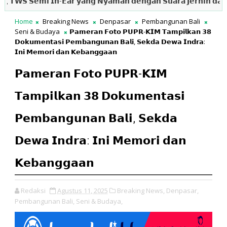
𝗦 𝗦𝗲𝗺𝗶 𝗜𝗻-𝗘𝗮𝗿 𝘆𝗮𝗻𝗴 𝗡𝘆𝗮𝗺𝗮𝗻 𝗱𝗲𝗻𝗴𝗮𝗻 𝗦𝘂𝗮𝗿𝗮 𝗝𝗲𝗿𝗻𝗶𝗵 𝗱𝗮𝗻 𝗕𝗲𝗿
Home
Breaking News
Denpasar
Pembangunan Bali
Seni & Budaya
𝗣𝗮𝗺𝗲𝗿𝗮𝗻 𝗙𝗼𝘁𝗼 𝗣𝗨𝗣𝗥-𝗞𝗜𝗠 𝗧𝗮𝗺𝗽𝗶𝗹𝗸𝗮𝗻 𝟯𝟴
𝗗𝗼𝗸𝘂𝗺𝗲𝗻𝘁𝗮𝘀𝗶 𝗣𝗲𝗺𝗯𝗮𝗻𝗴𝘂𝗻𝗮𝗻 𝗕𝗮𝗹𝗶, 𝗦𝗲𝗸𝗱𝗮 𝗗𝗲𝘄𝗮 𝗜𝗻𝗱𝗿𝗮:
𝗜𝗻𝗶 𝗠𝗲𝗺𝗼𝗿𝗶 𝗱𝗮𝗻 𝗞𝗲𝗯𝗮𝗻𝗴𝗴𝗮𝗮𝗻
𝗣𝗮𝗺𝗲𝗿𝗮𝗻 𝗙𝗼𝘁𝗼 𝗣𝗨𝗣𝗥-𝗞𝗜𝗠
𝗧𝗮𝗺𝗽𝗶𝗹𝗸𝗮𝗻 𝟯𝟴 𝗗𝗼𝗸𝘂𝗺𝗲𝗻𝘁𝗮𝘀𝗶
𝗣𝗲𝗺𝗯𝗮𝗻𝗴𝘂𝗻𝗮𝗻 𝗕𝗮𝗹𝗶, 𝗦𝗲𝗸𝗱𝗮
𝗗𝗲𝘄𝗮 𝗜𝗻𝗱𝗿𝗮: 𝗜𝗻𝗶 𝗠𝗲𝗺𝗼𝗿𝗶 𝗱𝗮𝗻
𝗞𝗲𝗯𝗮𝗻𝗴𝗴𝗮𝗮𝗻
Redaksi
Agustus 11, 2025
Breaking News,
Denpasar,
Pembangunan Bali,
Seni & Budaya,