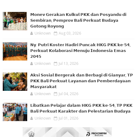
𝗠𝗼𝗻𝗲𝘃 𝗚𝗲𝗿𝗮𝗸𝗮𝗻 𝗞𝘂𝗹𝗸𝘂𝗹 𝗣𝗞𝗞 𝗱𝗮𝗻 𝗣𝗼𝘀𝘆𝗮𝗻𝗱𝘂 𝗱𝗶
𝗦𝗲𝗺𝗯𝗶𝗿𝗮𝗻, 𝗣𝗲𝗺𝗽𝗿𝗼𝘃 𝗕𝗮𝗹𝗶 𝗣𝗲𝗿𝗸𝘂𝗮𝘁 𝗕𝘂𝗱𝗮𝘆𝗮
𝗚𝗼𝘁𝗼𝗻𝗴 𝗥𝗼𝘆𝗼𝗻𝗴
Unknown
Aug 03, 2026
𝗡𝘆. 𝗣𝘂𝘁𝗿𝗶 𝗞𝗼𝘀𝘁𝗲𝗿 𝗛𝗮𝗱𝗶𝗿𝗶 𝗣𝘂𝗻𝗰𝗮𝗸 𝗛𝗞𝗚 𝗣𝗞𝗞 𝗸𝗲-𝟱𝟰,
𝗣𝗲𝗿𝗸𝘂𝗮𝘁 𝗞𝗼𝗹𝗮𝗯𝗼𝗿𝗮𝘀𝗶 𝗠𝗲𝗻𝘂𝗷𝘂 𝗜𝗻𝗱𝗼𝗻𝗲𝘀𝗶𝗮 𝗘𝗺𝗮𝘀
𝟮𝟬𝟰𝟱
Unknown
Jul 13, 2026
𝗔𝗸𝘀𝗶 𝗦𝗼𝘀𝗶𝗮𝗹 𝗕𝗲𝗿𝗴𝗲𝗿𝗮𝗸 𝗱𝗮𝗻 𝗕𝗲𝗿𝗯𝗮𝗴𝗶 𝗱𝗶 𝗚𝗶𝗮𝗻𝘆𝗮𝗿, 𝗧𝗣
𝗣𝗞𝗞 𝗕𝗮𝗹𝗶 𝗣𝗲𝗿𝗸𝘂𝗮𝘁 𝗟𝗮𝘆𝗮𝗻𝗮𝗻 𝗱𝗮𝗻 𝗣𝗲𝗺𝗯𝗲𝗿𝗱𝗮𝘆𝗮𝗮𝗻
𝗠𝗮𝘀𝘆𝗮𝗿𝗮𝗸𝗮𝘁
Unknown
Jul 04, 2026
𝗟𝗶𝗯𝗮𝘁𝗸𝗮𝗻 𝗣𝗲𝗹𝗮𝗷𝗮𝗿 𝗱𝗮𝗹𝗮𝗺 𝗛𝗞𝗚 𝗣𝗞𝗞 𝗸𝗲-𝟱𝟰, 𝗧𝗣 𝗣𝗞𝗞
𝗕𝗮𝗹𝗶 𝗣𝗲𝗿𝗸𝘂𝗮𝘁 𝗞𝗮𝗿𝗮𝗸𝘁𝗲𝗿 𝗱𝗮𝗻 𝗣𝗲𝗹𝗲𝘀𝘁𝗮𝗿𝗶𝗮𝗻 𝗕𝘂𝗱𝗮𝘆𝗮
Unknown
Jul 01, 2026