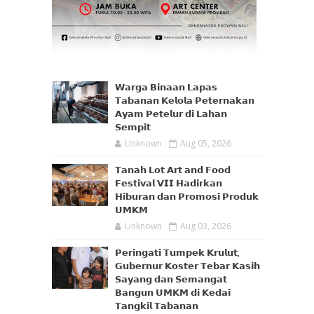
𝗪𝗮𝗿𝗴𝗮 𝗕𝗶𝗻𝗮𝗮𝗻 𝗟𝗮𝗽𝗮𝘀
𝗧𝗮𝗯𝗮𝗻𝗮𝗻 𝗞𝗲𝗹𝗼𝗹𝗮 𝗣𝗲𝘁𝗲𝗿𝗻𝗮𝗸𝗮𝗻
𝗔𝘆𝗮𝗺 𝗣𝗲𝘁𝗲𝗹𝘂𝗿 𝗱𝗶 𝗟𝗮𝗵𝗮𝗻
𝗦𝗲𝗺𝗽𝗶𝘁
Unknown
Aug 05, 2026
𝗧𝗮𝗻𝗮𝗵 𝗟𝗼𝘁 𝗔𝗿𝘁 𝗮𝗻𝗱 𝗙𝗼𝗼𝗱
𝗙𝗲𝘀𝘁𝗶𝘃𝗮𝗹 𝗩𝗜𝗜 𝗛𝗮𝗱𝗶𝗿𝗸𝗮𝗻
𝗛𝗶𝗯𝘂𝗿𝗮𝗻 𝗱𝗮𝗻 𝗣𝗿𝗼𝗺𝗼𝘀𝗶 𝗣𝗿𝗼𝗱𝘂𝗸
𝗨𝗠𝗞𝗠
Unknown
Aug 03, 2026
𝗣𝗲𝗿𝗶𝗻𝗴𝗮𝘁𝗶 𝗧𝘂𝗺𝗽𝗲𝗸 𝗞𝗿𝘂𝗹𝘂𝘁,
𝗚𝘂𝗯𝗲𝗿𝗻𝘂𝗿 𝗞𝗼𝘀𝘁𝗲𝗿 𝗧𝗲𝗯𝗮𝗿 𝗞𝗮𝘀𝗶𝗵
𝗦𝗮𝘆𝗮𝗻𝗴 𝗱𝗮𝗻 𝗦𝗲𝗺𝗮𝗻𝗴𝗮𝘁
𝗕𝗮𝗻𝗴𝘂𝗻 𝗨𝗠𝗞𝗠 𝗱𝗶 𝗞𝗲𝗱𝗮𝗶
𝗧𝗮𝗻𝗴𝗸𝗶𝗹 𝗧𝗮𝗯𝗮𝗻𝗮𝗻