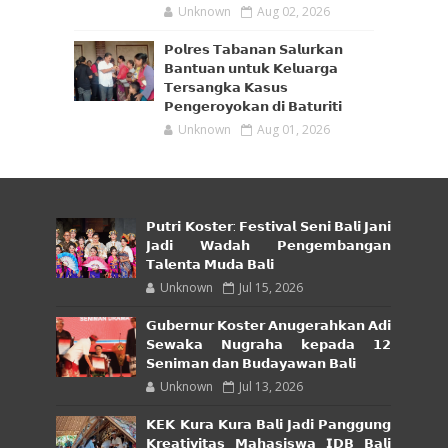
Unknown
Aug 02, 2026
𝗣𝗼𝗹𝗿𝗲𝘀 𝗧𝗮𝗯𝗮𝗻𝗮𝗻 𝗦𝗮𝗹𝘂𝗿𝗸𝗮𝗻
𝗕𝗮𝗻𝘁𝘂𝗮𝗻 𝘂𝗻𝘁𝘂𝗸 𝗞𝗲𝗹𝘂𝗮𝗿𝗴𝗮
𝗧𝗲𝗿𝘀𝗮𝗻𝗴𝗸𝗮 𝗞𝗮𝘀𝘂𝘀
𝗣𝗲𝗻𝗴𝗲𝗿𝗼𝘆𝗼𝗸𝗮𝗻 𝗱𝗶 𝗕𝗮𝘁𝘂𝗿𝗶𝘁𝗶
Unknown
Aug 01, 2026
𝗣𝘂𝘁𝗿𝗶 𝗞𝗼𝘀𝘁𝗲𝗿: 𝗙𝗲𝘀𝘁𝗶𝘃𝗮𝗹 𝗦𝗲𝗻𝗶 𝗕𝗮𝗹𝗶 𝗝𝗮𝗻𝗶
𝗝𝗮𝗱𝗶 𝗪𝗮𝗱𝗮𝗵 𝗣𝗲𝗻𝗴𝗲𝗺𝗯𝗮𝗻𝗴𝗮𝗻
𝗧𝗮𝗹𝗲𝗻𝘁𝗮 𝗠𝘂𝗱𝗮 𝗕𝗮𝗹𝗶
Unknown
Jul 15, 2026
𝗚𝘂𝗯𝗲𝗿𝗻𝘂𝗿 𝗞𝗼𝘀𝘁𝗲𝗿 𝗔𝗻𝘂𝗴𝗲𝗿𝗮𝗵𝗸𝗮𝗻 𝗔𝗱𝗶
𝗦𝗲𝘄𝗮𝗸𝗮 𝗡𝘂𝗴𝗿𝗮𝗵𝗮 𝗸𝗲𝗽𝗮𝗱𝗮 𝟭𝟮
𝗦𝗲𝗻𝗶𝗺𝗮𝗻 𝗱𝗮𝗻 𝗕𝘂𝗱𝗮𝘆𝗮𝘄𝗮𝗻 𝗕𝗮𝗹𝗶
Unknown
Jul 13, 2026
𝗞𝗘𝗞 𝗞𝘂𝗿𝗮 𝗞𝘂𝗿𝗮 𝗕𝗮𝗹𝗶 𝗝𝗮𝗱𝗶 𝗣𝗮𝗻𝗴𝗴𝘂𝗻𝗴
𝗞𝗿𝗲𝗮𝘁𝗶𝘃𝗶𝘁𝗮𝘀 𝗠𝗮𝗵𝗮𝘀𝗶𝘀𝘄𝗮 𝗜𝗗𝗕 𝗕𝗮𝗹𝗶