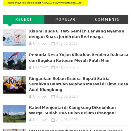
RECENT
POPULAR
COMMENTS
𝗫𝗶𝗮𝗼𝗺𝗶 𝗕𝘂𝗱𝘀 𝟲, 𝗧𝗪𝗦 𝗦𝗲𝗺𝗶 𝗜𝗻-𝗘𝗮𝗿 𝘆𝗮𝗻𝗴 𝗡𝘆𝗮𝗺𝗮𝗻
𝗱𝗲𝗻𝗴𝗮𝗻 𝗦𝘂𝗮𝗿𝗮 𝗝𝗲𝗿𝗻𝗶𝗵 𝗱𝗮𝗻 𝗕𝗲𝗿𝘁𝗲𝗻𝗮𝗴𝗮
Unknown
Aug 06, 2026
𝗣𝗲𝗺𝘂𝗱𝗮 𝗗𝗲𝘀𝗮 𝗧𝗼𝗷𝗮𝗻 𝗞𝗶𝗯𝗮𝗿𝗸𝗮𝗻 𝗕𝗲𝗻𝗱𝗲𝗿𝗮 𝗥𝗮𝗸𝘀𝗮𝘀𝗮
𝗱𝗮𝗻 𝗕𝗮𝗴𝗶𝗸𝗮𝗻 𝗥𝗮𝘁𝘂𝘀𝗮𝗻 𝗠𝗲𝗿𝗮𝗵 𝗣𝘂𝘁𝗶𝗵 𝗠𝗶𝗻𝗶
Unknown
Aug 06, 2026
𝗥𝗶𝗻𝗴𝗮𝗻𝗸𝗮𝗻 𝗕𝗲𝗯𝗮𝗻 𝗞𝗿𝗮𝗺𝗮, 𝗕𝘂𝗽𝗮𝘁𝗶 𝗦𝗮𝘁𝗿𝗶𝗮
𝗦𝗲𝗿𝗮𝗵𝗸𝗮𝗻 𝗕𝗮𝗻𝘁𝘂𝗮𝗻 𝗡𝗴𝗮𝗯𝗲𝗻 𝗠𝗮𝘀𝘀𝗮𝗹 𝗱𝗶 𝗟𝗶𝗺𝗮 𝗗𝗲𝘀𝗮
𝗔𝗱𝗮𝘁 𝗞𝗹𝘂𝗻𝗴𝗸𝘂𝗻𝗴
Unknown
Aug 06, 2026
𝗞𝗮𝗯𝗲𝗹 𝗠𝗲𝗻𝗷𝘂𝗻𝘁𝗮𝗶 𝗱𝗶 𝗞𝗹𝘂𝗻𝗴𝗸𝘂𝗻𝗴 𝗗𝗶𝗸𝗲𝗹𝘂𝗵𝗸𝗮𝗻
𝗪𝗮𝗿𝗴𝗮, 𝗦𝘂𝗱𝗮𝗵 𝗗𝘂𝗮 𝗕𝘂𝗹𝗮𝗻 𝗕𝗲𝗹𝘂𝗺 𝗗𝗶𝘁𝗮𝗻𝗴𝗮𝗻𝗶
Unknown
Aug 06, 2026