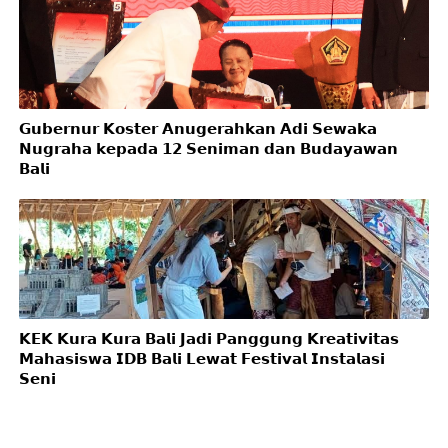
𝗚𝘂𝗯𝗲𝗿𝗻𝘂𝗿 𝗞𝗼𝘀𝘁𝗲𝗿 𝗔𝗻𝘂𝗴𝗲𝗿𝗮𝗵𝗸𝗮𝗻 𝗔𝗱𝗶 𝗦𝗲𝘄𝗮𝗸𝗮
𝗡𝘂𝗴𝗿𝗮𝗵𝗮 𝗸𝗲𝗽𝗮𝗱𝗮 𝟭𝟮 𝗦𝗲𝗻𝗶𝗺𝗮𝗻 𝗱𝗮𝗻 𝗕𝘂𝗱𝗮𝘆𝗮𝘄𝗮𝗻
𝗕𝗮𝗹𝗶
𝗞𝗘𝗞 𝗞𝘂𝗿𝗮 𝗞𝘂𝗿𝗮 𝗕𝗮𝗹𝗶 𝗝𝗮𝗱𝗶 𝗣𝗮𝗻𝗴𝗴𝘂𝗻𝗴 𝗞𝗿𝗲𝗮𝘁𝗶𝘃𝗶𝘁𝗮𝘀
𝗠𝗮𝗵𝗮𝘀𝗶𝘀𝘄𝗮 𝗜𝗗𝗕 𝗕𝗮𝗹𝗶 𝗟𝗲𝘄𝗮𝘁 𝗙𝗲𝘀𝘁𝗶𝘃𝗮𝗹 𝗜𝗻𝘀𝘁𝗮𝗹𝗮𝘀𝗶
𝗦𝗲𝗻𝗶