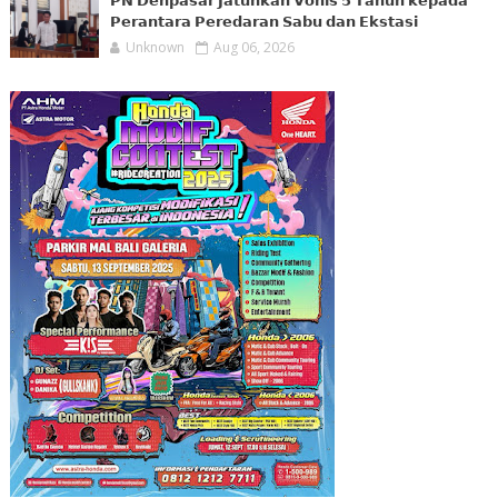
𝗣𝗡 𝗗𝗲𝗻𝗽𝗮𝘀𝗮𝗿 𝗝𝗮𝘁𝘂𝗵𝗸𝗮𝗻 𝗩𝗼𝗻𝗶𝘀 𝟱 𝗧𝗮𝗵𝘂𝗻 𝗸𝗲𝗽𝗮𝗱𝗮
𝗣𝗲𝗿𝗮𝗻𝘁𝗮𝗿𝗮 𝗣𝗲𝗿𝗲𝗱𝗮𝗿𝗮𝗻 𝗦𝗮𝗯𝘂 𝗱𝗮𝗻 𝗘𝗸𝘀𝘁𝗮𝘀𝗶
Unknown
Aug 06, 2026