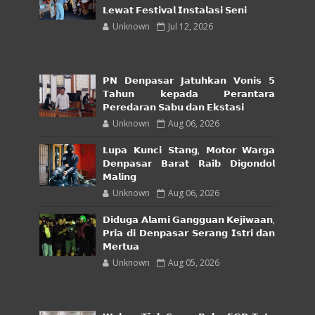
𝗟𝗲𝘄𝗮𝘁 𝗙𝗲𝘀𝘁𝗶𝘃𝗮𝗹 𝗜𝗻𝘀𝘁𝗮𝗹𝗮𝘀𝗶 𝗦𝗲𝗻𝗶
Unknown
Jul 12, 2026
𝗣𝗡 𝗗𝗲𝗻𝗽𝗮𝘀𝗮𝗿 𝗝𝗮𝘁𝘂𝗵𝗸𝗮𝗻 𝗩𝗼𝗻𝗶𝘀 𝟱
𝗧𝗮𝗵𝘂𝗻 𝗸𝗲𝗽𝗮𝗱𝗮 𝗣𝗲𝗿𝗮𝗻𝘁𝗮𝗿𝗮
𝗣𝗲𝗿𝗲𝗱𝗮𝗿𝗮𝗻 𝗦𝗮𝗯𝘂 𝗱𝗮𝗻 𝗘𝗸𝘀𝘁𝗮𝘀𝗶
Unknown
Aug 06, 2026
𝗟𝘂𝗽𝗮 𝗞𝘂𝗻𝗰𝗶 𝗦𝘁𝗮𝗻𝗴, 𝗠𝗼𝘁𝗼𝗿 𝗪𝗮𝗿𝗴𝗮
𝗗𝗲𝗻𝗽𝗮𝘀𝗮𝗿 𝗕𝗮𝗿𝗮𝘁 𝗥𝗮𝗶𝗯 𝗗𝗶𝗴𝗼𝗻𝗱𝗼𝗹
𝗠𝗮𝗹𝗶𝗻𝗴
Unknown
Aug 06, 2026
𝗗𝗶𝗱𝘂𝗴𝗮 𝗔𝗹𝗮𝗺𝗶 𝗚𝗮𝗻𝗴𝗴𝘂𝗮𝗻 𝗞𝗲𝗷𝗶𝘄𝗮𝗮𝗻,
𝗣𝗿𝗶𝗮 𝗱𝗶 𝗗𝗲𝗻𝗽𝗮𝘀𝗮𝗿 𝗦𝗲𝗿𝗮𝗻𝗴 𝗜𝘀𝘁𝗿𝗶 𝗱𝗮𝗻
𝗠𝗲𝗿𝘁𝘂𝗮
Unknown
Aug 05, 2026