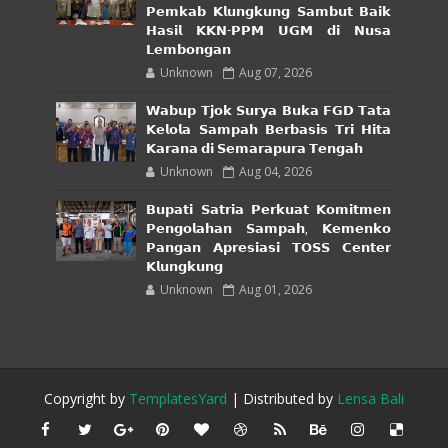
𝗣𝗲𝗺𝗸𝗮𝗯 𝗞𝗹𝘂𝗻𝗴𝗸𝘂𝗻𝗴 𝗦𝗮𝗺𝗯𝘂𝘁 𝗕𝗮𝗶𝗸
𝗛𝗮𝘀𝗶𝗹 𝗞𝗞𝗡-𝗣𝗣𝗠 𝗨𝗚𝗠 𝗱𝗶 𝗡𝘂𝘀𝗮
𝗟𝗲𝗺𝗯𝗼𝗻𝗴𝗮𝗻
Unknown
Aug 07, 2026
𝗪𝗮𝗯𝘂𝗽 𝗧𝗷𝗼𝗸 𝗦𝘂𝗿𝘆𝗮 𝗕𝘂𝗸𝗮 𝗙𝗚𝗗 𝗧𝗮𝘁𝗮
𝗞𝗲𝗹𝗼𝗹𝗮 𝗦𝗮𝗺𝗽𝗮𝗵 𝗕𝗲𝗿𝗯𝗮𝘀𝗶𝘀 𝗧𝗿𝗶 𝗛𝗶𝘁𝗮
𝗞𝗮𝗿𝗮𝗻𝗮 𝗱𝗶 𝗦𝗲𝗺𝗮𝗿𝗮𝗽𝘂𝗿𝗮 𝗧𝗲𝗻𝗴𝗮𝗵
Unknown
Aug 04, 2026
𝗕𝘂𝗽𝗮𝘁𝗶 𝗦𝗮𝘁𝗿𝗶𝗮 𝗣𝗲𝗿𝗸𝘂𝗮𝘁 𝗞𝗼𝗺𝗶𝘁𝗺𝗲𝗻
𝗣𝗲𝗻𝗴𝗼𝗹𝗮𝗵𝗮𝗻 𝗦𝗮𝗺𝗽𝗮𝗵, 𝗞𝗲𝗺𝗲𝗻𝗸𝗼
𝗣𝗮𝗻𝗴𝗮𝗻 𝗔𝗽𝗿𝗲𝘀𝗶𝗮𝘀𝗶 𝗧𝗢𝗦𝗦 𝗖𝗲𝗻𝘁𝗲𝗿
𝗞𝗹𝘂𝗻𝗴𝗸𝘂𝗻𝗴
Unknown
Aug 01, 2026
Copyright by
TemplatesYard
| Distributed by
Lensa Bali