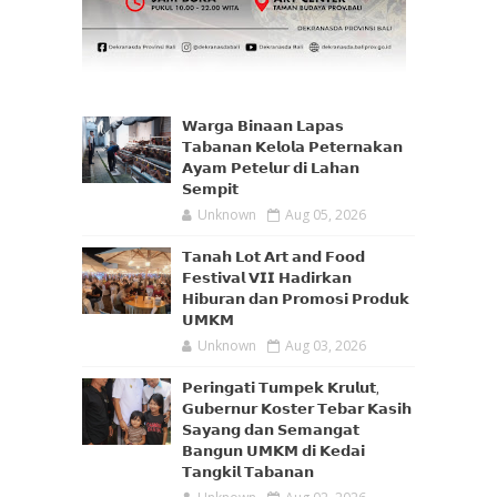
𝗪𝗮𝗿𝗴𝗮 𝗕𝗶𝗻𝗮𝗮𝗻 𝗟𝗮𝗽𝗮𝘀
𝗧𝗮𝗯𝗮𝗻𝗮𝗻 𝗞𝗲𝗹𝗼𝗹𝗮 𝗣𝗲𝘁𝗲𝗿𝗻𝗮𝗸𝗮𝗻
𝗔𝘆𝗮𝗺 𝗣𝗲𝘁𝗲𝗹𝘂𝗿 𝗱𝗶 𝗟𝗮𝗵𝗮𝗻
𝗦𝗲𝗺𝗽𝗶𝘁
Unknown
Aug 05, 2026
𝗧𝗮𝗻𝗮𝗵 𝗟𝗼𝘁 𝗔𝗿𝘁 𝗮𝗻𝗱 𝗙𝗼𝗼𝗱
𝗙𝗲𝘀𝘁𝗶𝘃𝗮𝗹 𝗩𝗜𝗜 𝗛𝗮𝗱𝗶𝗿𝗸𝗮𝗻
𝗛𝗶𝗯𝘂𝗿𝗮𝗻 𝗱𝗮𝗻 𝗣𝗿𝗼𝗺𝗼𝘀𝗶 𝗣𝗿𝗼𝗱𝘂𝗸
𝗨𝗠𝗞𝗠
Unknown
Aug 03, 2026
𝗣𝗲𝗿𝗶𝗻𝗴𝗮𝘁𝗶 𝗧𝘂𝗺𝗽𝗲𝗸 𝗞𝗿𝘂𝗹𝘂𝘁,
𝗚𝘂𝗯𝗲𝗿𝗻𝘂𝗿 𝗞𝗼𝘀𝘁𝗲𝗿 𝗧𝗲𝗯𝗮𝗿 𝗞𝗮𝘀𝗶𝗵
𝗦𝗮𝘆𝗮𝗻𝗴 𝗱𝗮𝗻 𝗦𝗲𝗺𝗮𝗻𝗴𝗮𝘁
𝗕𝗮𝗻𝗴𝘂𝗻 𝗨𝗠𝗞𝗠 𝗱𝗶 𝗞𝗲𝗱𝗮𝗶
𝗧𝗮𝗻𝗴𝗸𝗶𝗹 𝗧𝗮𝗯𝗮𝗻𝗮𝗻