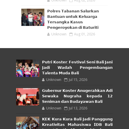
Unknown
Aug 02, 2026
𝗣𝗼𝗹𝗿𝗲𝘀 𝗧𝗮𝗯𝗮𝗻𝗮𝗻 𝗦𝗮𝗹𝘂𝗿𝗸𝗮𝗻
𝗕𝗮𝗻𝘁𝘂𝗮𝗻 𝘂𝗻𝘁𝘂𝗸 𝗞𝗲𝗹𝘂𝗮𝗿𝗴𝗮
𝗧𝗲𝗿𝘀𝗮𝗻𝗴𝗸𝗮 𝗞𝗮𝘀𝘂𝘀
𝗣𝗲𝗻𝗴𝗲𝗿𝗼𝘆𝗼𝗸𝗮𝗻 𝗱𝗶 𝗕𝗮𝘁𝘂𝗿𝗶𝘁𝗶
Unknown
Aug 01, 2026
𝗣𝘂𝘁𝗿𝗶 𝗞𝗼𝘀𝘁𝗲𝗿: 𝗙𝗲𝘀𝘁𝗶𝘃𝗮𝗹 𝗦𝗲𝗻𝗶 𝗕𝗮𝗹𝗶 𝗝𝗮𝗻𝗶
𝗝𝗮𝗱𝗶 𝗪𝗮𝗱𝗮𝗵 𝗣𝗲𝗻𝗴𝗲𝗺𝗯𝗮𝗻𝗴𝗮𝗻
𝗧𝗮𝗹𝗲𝗻𝘁𝗮 𝗠𝘂𝗱𝗮 𝗕𝗮𝗹𝗶
Unknown
Jul 15, 2026
𝗚𝘂𝗯𝗲𝗿𝗻𝘂𝗿 𝗞𝗼𝘀𝘁𝗲𝗿 𝗔𝗻𝘂𝗴𝗲𝗿𝗮𝗵𝗸𝗮𝗻 𝗔𝗱𝗶
𝗦𝗲𝘄𝗮𝗸𝗮 𝗡𝘂𝗴𝗿𝗮𝗵𝗮 𝗸𝗲𝗽𝗮𝗱𝗮 𝟭𝟮
𝗦𝗲𝗻𝗶𝗺𝗮𝗻 𝗱𝗮𝗻 𝗕𝘂𝗱𝗮𝘆𝗮𝘄𝗮𝗻 𝗕𝗮𝗹𝗶
Unknown
Jul 13, 2026
𝗞𝗘𝗞 𝗞𝘂𝗿𝗮 𝗞𝘂𝗿𝗮 𝗕𝗮𝗹𝗶 𝗝𝗮𝗱𝗶 𝗣𝗮𝗻𝗴𝗴𝘂𝗻𝗴
𝗞𝗿𝗲𝗮𝘁𝗶𝘃𝗶𝘁𝗮𝘀 𝗠𝗮𝗵𝗮𝘀𝗶𝘀𝘄𝗮 𝗜𝗗𝗕 𝗕𝗮𝗹𝗶