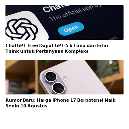
𝗖𝗵𝗮𝘁𝗚𝗣𝗧 𝗙𝗿𝗲𝗲 𝗗𝗮𝗽𝗮𝘁 𝗚𝗣𝗧-𝟱.𝟲 𝗟𝘂𝗻𝗮 𝗱𝗮𝗻 𝗙𝗶𝘁𝘂𝗿
𝗧𝗵𝗶𝗻𝗸 𝘂𝗻𝘁𝘂𝗸 𝗣𝗲𝗿𝘁𝗮𝗻𝘆𝗮𝗮𝗻 𝗞𝗼𝗺𝗽𝗹𝗲𝗸𝘀
𝗥𝘂𝗺𝗼𝗿 𝗕𝗮𝗿𝘂: 𝗛𝗮𝗿𝗴𝗮 𝗶𝗣𝗵𝗼𝗻𝗲 𝟭𝟳 𝗕𝗲𝗿𝗽𝗼𝘁𝗲𝗻𝘀𝗶 𝗡𝗮𝗶𝗸
𝗦𝗲𝗻𝗶𝗻 𝟭𝟬 𝗔𝗴𝘂𝘀𝘁𝘂𝘀