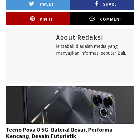
TWEET
SHARE
PIN IT
COMMENT
About Redaksi
lensabali.id adalah media yang
menyajikan informasi seputar Bali.
𝗧𝗲𝗰𝗻𝗼 𝗣𝗼𝘃𝗮 𝟴 𝟱𝗚: 𝗕𝗮𝘁𝗲𝗿𝗮𝗶 𝗕𝗲𝘀𝗮𝗿, 𝗣𝗲𝗿𝗳𝗼𝗿𝗺𝗮
𝗞𝗲𝗻𝗰𝗮𝗻𝗴, 𝗗𝗲𝘀𝗮𝗶𝗻 𝗙𝘂𝘁𝘂𝗿𝗶𝘀𝘁𝗶𝗸