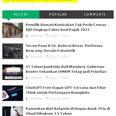
RECENT
POPULAR
COMMENTS
𝗣𝗲𝗺𝗶𝗹𝗶𝗸 𝗥𝘂𝗺𝗮𝗵 𝗞𝗼𝗻𝘁𝗿𝗮𝗸𝗮𝗻 𝗧𝗮𝗸 𝗣𝗲𝗿𝗹𝘂 𝗖𝗲𝗺𝗮𝘀,
𝗗𝗝𝗣 𝗨𝗻𝗴𝗸𝗮𝗽 𝗙𝗮𝗸𝘁𝗮 𝗦𝗼𝗮𝗹 𝗣𝗮𝗷𝗮𝗸 𝟮𝟬𝟮𝟳
Unknown
Aug 11, 2026
𝗧𝗲𝗰𝗻𝗼 𝗣𝗼𝘃𝗮 𝟴 𝟱𝗚: 𝗕𝗮𝘁𝗲𝗿𝗮𝗶 𝗕𝗲𝘀𝗮𝗿, 𝗣𝗲𝗿𝗳𝗼𝗿𝗺𝗮
𝗞𝗲𝗻𝗰𝗮𝗻𝗴, 𝗗𝗲𝘀𝗮𝗶𝗻 𝗙𝘂𝘁𝘂𝗿𝗶𝘀𝘁𝗶𝗸
Unknown
Aug 11, 2026
𝟭𝟱 𝗧𝗮𝗵𝘂𝗻 𝗝𝗮𝗺𝗸𝗿𝗶𝗱𝗮 𝗕𝗮𝗹𝗶 𝗠𝗮𝗻𝗱𝗮𝗿𝗮, 𝗚𝘂𝗯𝗲𝗿𝗻𝘂𝗿
𝗞𝗼𝘀𝘁𝗲𝗿 𝗧𝗲𝗸𝗮𝗻𝗸𝗮𝗻 𝗨𝗠𝗞𝗠 𝗧𝗲𝘁𝗮𝗽 𝗝𝗮𝗱𝗶 𝗣𝗿𝗶𝗼𝗿𝗶𝘁𝗮𝘀
Unknown
Aug 11, 2026
𝗖𝗵𝗮𝘁𝗚𝗣𝗧 𝗙𝗿𝗲𝗲 𝗗𝗮𝗽𝗮𝘁 𝗚𝗣𝗧-𝟱.𝟲 𝗟𝘂𝗻𝗮 𝗱𝗮𝗻 𝗙𝗶𝘁𝘂𝗿
𝗧𝗵𝗶𝗻𝗸 𝘂𝗻𝘁𝘂𝗸 𝗣𝗲𝗿𝘁𝗮𝗻𝘆𝗮𝗮𝗻 𝗞𝗼𝗺𝗽𝗹𝗲𝗸𝘀
Unknown
Aug 10, 2026
𝗣𝗮𝗺𝗲𝗿𝗸𝗮𝗻 𝗔𝗹𝗮𝘁 𝗞𝗲𝗹𝗮𝗺𝗶𝗻 𝗱𝗶 𝗗𝗲𝗽𝗮𝗻 𝗔𝗻𝗮𝗸, 𝗣𝗿𝗶𝗮 𝗱𝗶
𝗨𝗯𝘂𝗱 𝗗𝗶𝗵𝘂𝗸𝘂𝗺 𝟯,𝟱 𝗧𝗮𝗵𝘂𝗻