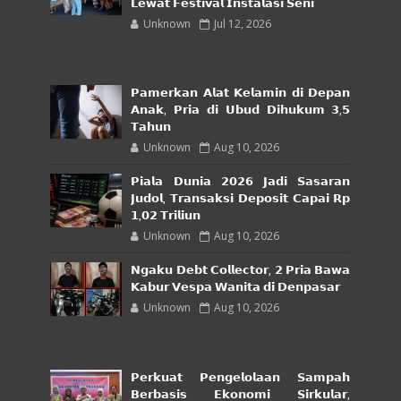
𝗟𝗲𝘄𝗮𝘁 𝗙𝗲𝘀𝘁𝗶𝘃𝗮𝗹 𝗜𝗻𝘀𝘁𝗮𝗹𝗮𝘀𝗶 𝗦𝗲𝗻𝗶
Unknown
Jul 12, 2026
𝗣𝗮𝗺𝗲𝗿𝗸𝗮𝗻 𝗔𝗹𝗮𝘁 𝗞𝗲𝗹𝗮𝗺𝗶𝗻 𝗱𝗶 𝗗𝗲𝗽𝗮𝗻
𝗔𝗻𝗮𝗸, 𝗣𝗿𝗶𝗮 𝗱𝗶 𝗨𝗯𝘂𝗱 𝗗𝗶𝗵𝘂𝗸𝘂𝗺 𝟯,𝟱
𝗧𝗮𝗵𝘂𝗻
Unknown
Aug 10, 2026
𝗣𝗶𝗮𝗹𝗮 𝗗𝘂𝗻𝗶𝗮 𝟮𝟬𝟮𝟲 𝗝𝗮𝗱𝗶 𝗦𝗮𝘀𝗮𝗿𝗮𝗻
𝗝𝘂𝗱𝗼𝗹, 𝗧𝗿𝗮𝗻𝘀𝗮𝗸𝘀𝗶 𝗗𝗲𝗽𝗼𝘀𝗶𝘁 𝗖𝗮𝗽𝗮𝗶 𝗥𝗽
𝟭,𝟬𝟮 𝗧𝗿𝗶𝗹𝗶𝘂𝗻
Unknown
Aug 10, 2026
𝗡𝗴𝗮𝗸𝘂 𝗗𝗲𝗯𝘁 𝗖𝗼𝗹𝗹𝗲𝗰𝘁𝗼𝗿, 𝟮 𝗣𝗿𝗶𝗮 𝗕𝗮𝘄𝗮
𝗞𝗮𝗯𝘂𝗿 𝗩𝗲𝘀𝗽𝗮 𝗪𝗮𝗻𝗶𝘁𝗮 𝗱𝗶 𝗗𝗲𝗻𝗽𝗮𝘀𝗮𝗿
Unknown
Aug 10, 2026
𝗣𝗲𝗿𝗸𝘂𝗮𝘁 𝗣𝗲𝗻𝗴𝗲𝗹𝗼𝗹𝗮𝗮𝗻 𝗦𝗮𝗺𝗽𝗮𝗵
𝗕𝗲𝗿𝗯𝗮𝘀𝗶𝘀 𝗘𝗸𝗼𝗻𝗼𝗺𝗶 𝗦𝗶𝗿𝗸𝘂𝗹𝗮𝗿,