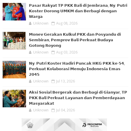
𝗣𝗮𝘀𝗮𝗿 𝗥𝗮𝗸𝘆𝗮𝘁 𝗧𝗣 𝗣𝗞𝗞 𝗕𝗮𝗹𝗶 𝗱𝗶 𝗝𝗲𝗺𝗯𝗿𝗮𝗻𝗮, 𝗡𝘆. 𝗣𝘂𝘁𝗿𝗶
𝗞𝗼𝘀𝘁𝗲𝗿 𝗗𝗼𝗿𝗼𝗻𝗴 𝗨𝗠𝗞𝗠 𝗱𝗮𝗻 𝗕𝗲𝗿𝗯𝗮𝗴𝗶 𝗱𝗲𝗻𝗴𝗮𝗻
𝗪𝗮𝗿𝗴𝗮
Unknown
Aug 08, 2026
𝗠𝗼𝗻𝗲𝘃 𝗚𝗲𝗿𝗮𝗸𝗮𝗻 𝗞𝘂𝗹𝗸𝘂𝗹 𝗣𝗞𝗞 𝗱𝗮𝗻 𝗣𝗼𝘀𝘆𝗮𝗻𝗱𝘂 𝗱𝗶
𝗦𝗲𝗺𝗯𝗶𝗿𝗮𝗻, 𝗣𝗲𝗺𝗽𝗿𝗼𝘃 𝗕𝗮𝗹𝗶 𝗣𝗲𝗿𝗸𝘂𝗮𝘁 𝗕𝘂𝗱𝗮𝘆𝗮
𝗚𝗼𝘁𝗼𝗻𝗴 𝗥𝗼𝘆𝗼𝗻𝗴
Unknown
Aug 03, 2026
𝗡𝘆. 𝗣𝘂𝘁𝗿𝗶 𝗞𝗼𝘀𝘁𝗲𝗿 𝗛𝗮𝗱𝗶𝗿𝗶 𝗣𝘂𝗻𝗰𝗮𝗸 𝗛𝗞𝗚 𝗣𝗞𝗞 𝗸𝗲-𝟱𝟰,
𝗣𝗲𝗿𝗸𝘂𝗮𝘁 𝗞𝗼𝗹𝗮𝗯𝗼𝗿𝗮𝘀𝗶 𝗠𝗲𝗻𝘂𝗷𝘂 𝗜𝗻𝗱𝗼𝗻𝗲𝘀𝗶𝗮 𝗘𝗺𝗮𝘀
𝟮𝟬𝟰𝟱
Unknown
Jul 13, 2026
𝗔𝗸𝘀𝗶 𝗦𝗼𝘀𝗶𝗮𝗹 𝗕𝗲𝗿𝗴𝗲𝗿𝗮𝗸 𝗱𝗮𝗻 𝗕𝗲𝗿𝗯𝗮𝗴𝗶 𝗱𝗶 𝗚𝗶𝗮𝗻𝘆𝗮𝗿, 𝗧𝗣
𝗣𝗞𝗞 𝗕𝗮𝗹𝗶 𝗣𝗲𝗿𝗸𝘂𝗮𝘁 𝗟𝗮𝘆𝗮𝗻𝗮𝗻 𝗱𝗮𝗻 𝗣𝗲𝗺𝗯𝗲𝗿𝗱𝗮𝘆𝗮𝗮𝗻
𝗠𝗮𝘀𝘆𝗮𝗿𝗮𝗸𝗮𝘁
Unknown
Jul 04, 2026