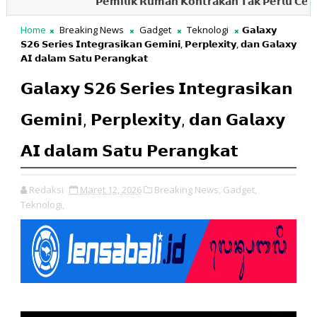
𝗣𝗲𝗺𝗶𝗹𝗶𝗸 𝗥𝘂𝗺𝗮𝗵 𝗞𝗼𝗻𝘁𝗿𝗮𝗸𝗮𝗻 𝗧𝗮𝗸 𝗣𝗲𝗿𝗹𝘂 𝗖𝗲𝗺𝗮𝘀, 𝗗𝗝
Home
Breaking News
Gadget
Teknologi
𝗚𝗮𝗹𝗮𝘅𝘆
𝗦𝟮𝟲 𝗦𝗲𝗿𝗶𝗲𝘀 𝗜𝗻𝘁𝗲𝗴𝗿𝗮𝘀𝗶𝗸𝗮𝗻 𝗚𝗲𝗺𝗶𝗻𝗶, 𝗣𝗲𝗿𝗽𝗹𝗲𝘅𝗶𝘁𝘆, 𝗱𝗮𝗻 𝗚𝗮𝗹𝗮𝘅𝘆
𝗔𝗜 𝗱𝗮𝗹𝗮𝗺 𝗦𝗮𝘁𝘂 𝗣𝗲𝗿𝗮𝗻𝗴𝗸𝗮𝘁
𝗚𝗮𝗹𝗮𝘅𝘆 𝗦𝟮𝟲 𝗦𝗲𝗿𝗶𝗲𝘀 𝗜𝗻𝘁𝗲𝗴𝗿𝗮𝘀𝗶𝗸𝗮𝗻
𝗚𝗲𝗺𝗶𝗻𝗶, 𝗣𝗲𝗿𝗽𝗹𝗲𝘅𝗶𝘁𝘆, 𝗱𝗮𝗻 𝗚𝗮𝗹𝗮𝘅𝘆
𝗔𝗜 𝗱𝗮𝗹𝗮𝗺 𝗦𝗮𝘁𝘂 𝗣𝗲𝗿𝗮𝗻𝗴𝗸𝗮𝘁
Redaksi
Maret 12, 2026
Breaking News,
Gadget,
Teknologi,