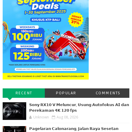
RECENT
POPULAR
COMMENTS
𝗦𝗼𝗻𝘆 𝗥𝗫𝟭𝟬 𝗩 𝗠𝗲𝗹𝘂𝗻𝗰𝘂𝗿, 𝗨𝘀𝘂𝗻𝗴 𝗔𝘂𝘁𝗼𝗳𝗼𝗸𝘂𝘀 𝗔𝗜 𝗱𝗮𝗻
𝗣𝗲𝗿𝗲𝗸𝗮𝗺𝗮𝗻 𝟰𝗞 𝟭𝟮𝟬 𝗳𝗽𝘀
Unknown
Aug 08, 2026
𝗣𝗮𝗴𝗲𝗹𝗮𝗿𝗮𝗻 𝗖𝗮𝗹𝗼𝗻𝗮𝗿𝗮𝗻𝗴, 𝗝𝗮𝗹𝗮𝗻 𝗥𝗮𝘆𝗮 𝗦𝗲𝘀𝗲𝘁𝗮𝗻