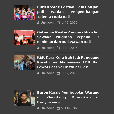
𝗣𝘂𝘁𝗿𝗶 𝗞𝗼𝘀𝘁𝗲𝗿: 𝗙𝗲𝘀𝘁𝗶𝘃𝗮𝗹 𝗦𝗲𝗻𝗶 𝗕𝗮𝗹𝗶 𝗝𝗮𝗻𝗶
𝗝𝗮𝗱𝗶 𝗪𝗮𝗱𝗮𝗵 𝗣𝗲𝗻𝗴𝗲𝗺𝗯𝗮𝗻𝗴𝗮𝗻
𝗧𝗮𝗹𝗲𝗻𝘁𝗮 𝗠𝘂𝗱𝗮 𝗕𝗮𝗹𝗶
Unknown
Jul 15, 2026
𝗚𝘂𝗯𝗲𝗿𝗻𝘂𝗿 𝗞𝗼𝘀𝘁𝗲𝗿 𝗔𝗻𝘂𝗴𝗲𝗿𝗮𝗵𝗸𝗮𝗻 𝗔𝗱𝗶
𝗦𝗲𝘄𝗮𝗸𝗮 𝗡𝘂𝗴𝗿𝗮𝗵𝗮 𝗸𝗲𝗽𝗮𝗱𝗮 𝟭𝟮
𝗦𝗲𝗻𝗶𝗺𝗮𝗻 𝗱𝗮𝗻 𝗕𝘂𝗱𝗮𝘆𝗮𝘄𝗮𝗻 𝗕𝗮𝗹𝗶
Unknown
Jul 13, 2026
𝗞𝗘𝗞 𝗞𝘂𝗿𝗮 𝗞𝘂𝗿𝗮 𝗕𝗮𝗹𝗶 𝗝𝗮𝗱𝗶 𝗣𝗮𝗻𝗴𝗴𝘂𝗻𝗴
𝗞𝗿𝗲𝗮𝘁𝗶𝘃𝗶𝘁𝗮𝘀 𝗠𝗮𝗵𝗮𝘀𝗶𝘀𝘄𝗮 𝗜𝗗𝗕 𝗕𝗮𝗹𝗶
𝗟𝗲𝘄𝗮𝘁 𝗙𝗲𝘀𝘁𝗶𝘃𝗮𝗹 𝗜𝗻𝘀𝘁𝗮𝗹𝗮𝘀𝗶 𝗦𝗲𝗻𝗶
Unknown
Jul 12, 2026
𝗕𝘂𝗿𝗼𝗻 𝗞𝗮𝘀𝘂𝘀 𝗣𝗲𝗺𝗯𝗼𝗯𝗼𝗹𝗮𝗻 𝗪𝗮𝗿𝘂𝗻𝗴
𝗱𝗶 𝗞𝗹𝘂𝗻𝗴𝗸𝘂𝗻𝗴 𝗗𝗶𝘁𝗮𝗻𝗴𝗸𝗮𝗽 𝗱𝗶
𝗕𝗮𝗻𝘆𝘂𝘄𝗮𝗻𝗴𝗶
Unknown
Aug 07, 2026