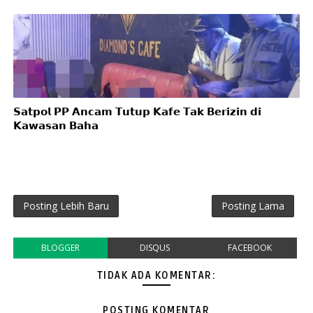
𝗦𝗮𝘁𝗽𝗼𝗹 𝗣𝗣 𝗔𝗻𝗰𝗮𝗺 𝗧𝘂𝘁𝘂𝗽 𝗞𝗮𝗳𝗲 𝗧𝗮𝗸 𝗕𝗲𝗿𝗶𝘇𝗶𝗻 𝗱𝗶
𝗞𝗮𝘄𝗮𝘀𝗮𝗻 𝗕𝗮𝗵𝗮
Posting Lebih Baru
Posting Lama
BLOGGER
DISQUS
FACEBOOK
TIDAK ADA KOMENTAR:
POSTING KOMENTAR