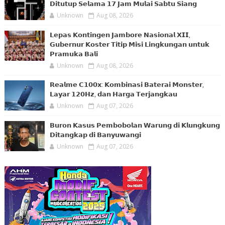
𝗗𝗶𝘁𝘂𝘁𝘂𝗽 𝗦𝗲𝗹𝗮𝗺𝗮 𝟭𝟳 𝗝𝗮𝗺 𝗠𝘂𝗹𝗮𝗶 𝗦𝗮𝗯𝘁𝘂 𝗦𝗶𝗮𝗻𝗴
Unknown
Aug 08, 2026
𝗟𝗲𝗽𝗮𝘀 𝗞𝗼𝗻𝘁𝗶𝗻𝗴𝗲𝗻 𝗝𝗮𝗺𝗯𝗼𝗿𝗲 𝗡𝗮𝘀𝗶𝗼𝗻𝗮𝗹 𝗫𝗜𝗜,
𝗚𝘂𝗯𝗲𝗿𝗻𝘂𝗿 𝗞𝗼𝘀𝘁𝗲𝗿 𝗧𝗶𝘁𝗶𝗽 𝗠𝗶𝘀𝗶 𝗟𝗶𝗻𝗴𝗸𝘂𝗻𝗴𝗮𝗻 𝘂𝗻𝘁𝘂𝗸
𝗣𝗿𝗮𝗺𝘂𝗸𝗮 𝗕𝗮𝗹𝗶
Unknown
Aug 08, 2026
𝗥𝗲𝗮𝗹𝗺𝗲 𝗖𝟭𝟬𝟬𝘅: 𝗞𝗼𝗺𝗯𝗶𝗻𝗮𝘀𝗶 𝗕𝗮𝘁𝗲𝗿𝗮𝗶 𝗠𝗼𝗻𝘀𝘁𝗲𝗿,
𝗟𝗮𝘆𝗮𝗿 𝟭𝟮𝟬𝗛𝘇, 𝗱𝗮𝗻 𝗛𝗮𝗿𝗴𝗮 𝗧𝗲𝗿𝗷𝗮𝗻𝗴𝗸𝗮𝘂
Unknown
Aug 07, 2026
𝗕𝘂𝗿𝗼𝗻 𝗞𝗮𝘀𝘂𝘀 𝗣𝗲𝗺𝗯𝗼𝗯𝗼𝗹𝗮𝗻 𝗪𝗮𝗿𝘂𝗻𝗴 𝗱𝗶 𝗞𝗹𝘂𝗻𝗴𝗸𝘂𝗻𝗴
𝗗𝗶𝘁𝗮𝗻𝗴𝗸𝗮𝗽 𝗱𝗶 𝗕𝗮𝗻𝘆𝘂𝘄𝗮𝗻𝗴𝗶
Unknown
Aug 07, 2026