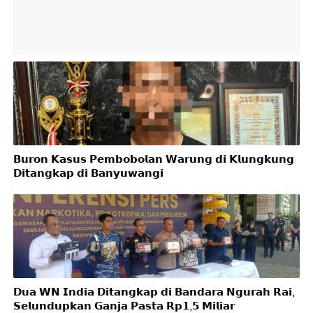
𝗕𝘂𝗿𝗼𝗻 𝗞𝗮𝘀𝘂𝘀 𝗣𝗲𝗺𝗯𝗼𝗯𝗼𝗹𝗮𝗻 𝗪𝗮𝗿𝘂𝗻𝗴 𝗱𝗶 𝗞𝗹𝘂𝗻𝗴𝗸𝘂𝗻𝗴
𝗗𝗶𝘁𝗮𝗻𝗴𝗸𝗮𝗽 𝗱𝗶 𝗕𝗮𝗻𝘆𝘂𝘄𝗮𝗻𝗴𝗶
𝗗𝘂𝗮 𝗪𝗡 𝗜𝗻𝗱𝗶𝗮 𝗗𝗶𝘁𝗮𝗻𝗴𝗸𝗮𝗽 𝗱𝗶 𝗕𝗮𝗻𝗱𝗮𝗿𝗮 𝗡𝗴𝘂𝗿𝗮𝗵 𝗥𝗮𝗶,
𝗦𝗲𝗹𝘂𝗻𝗱𝘂𝗽𝗸𝗮𝗻 𝗚𝗮𝗻𝗷𝗮 𝗣𝗮𝘀𝘁𝗮 𝗥𝗽𝟭,𝟱 𝗠𝗶𝗹𝗶𝗮𝗿