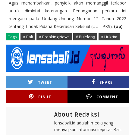
Agus menambahkan, penyidik akan memanggil terlapor
untuk dimintai keterangan. Penanganan perkara ini
mengacu pada Undang-Undang Nomor 12 Tahun 2022
tentang Tindak Pidana Kekerasan Seksual (UU TPKS).
(ap)
Tags
# Bali
# Breaking News
# Buleleng
# Hukrim
TWEET
SHARE
PIN IT
COMMENT
About Redaksi
lensabali.id adalah media yang
menyajikan informasi seputar Bali.