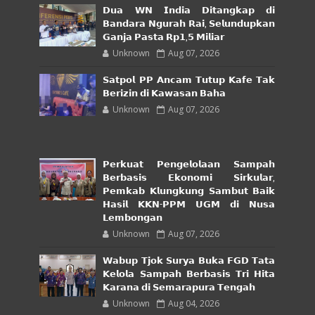
𝗗𝘂𝗮 𝗪𝗡 𝗜𝗻𝗱𝗶𝗮 𝗗𝗶𝘁𝗮𝗻𝗴𝗸𝗮𝗽 𝗱𝗶
𝗕𝗮𝗻𝗱𝗮𝗿𝗮 𝗡𝗴𝘂𝗿𝗮𝗵 𝗥𝗮𝗶, 𝗦𝗲𝗹𝘂𝗻𝗱𝘂𝗽𝗸𝗮𝗻
𝗚𝗮𝗻𝗷𝗮 𝗣𝗮𝘀𝘁𝗮 𝗥𝗽𝟭,𝟱 𝗠𝗶𝗹𝗶𝗮𝗿
Unknown
Aug 07, 2026
𝗦𝗮𝘁𝗽𝗼𝗹 𝗣𝗣 𝗔𝗻𝗰𝗮𝗺 𝗧𝘂𝘁𝘂𝗽 𝗞𝗮𝗳𝗲 𝗧𝗮𝗸
𝗕𝗲𝗿𝗶𝘇𝗶𝗻 𝗱𝗶 𝗞𝗮𝘄𝗮𝘀𝗮𝗻 𝗕𝗮𝗵𝗮
Unknown
Aug 07, 2026
𝗣𝗲𝗿𝗸𝘂𝗮𝘁 𝗣𝗲𝗻𝗴𝗲𝗹𝗼𝗹𝗮𝗮𝗻 𝗦𝗮𝗺𝗽𝗮𝗵
𝗕𝗲𝗿𝗯𝗮𝘀𝗶𝘀 𝗘𝗸𝗼𝗻𝗼𝗺𝗶 𝗦𝗶𝗿𝗸𝘂𝗹𝗮𝗿,
𝗣𝗲𝗺𝗸𝗮𝗯 𝗞𝗹𝘂𝗻𝗴𝗸𝘂𝗻𝗴 𝗦𝗮𝗺𝗯𝘂𝘁 𝗕𝗮𝗶𝗸
𝗛𝗮𝘀𝗶𝗹 𝗞𝗞𝗡-𝗣𝗣𝗠 𝗨𝗚𝗠 𝗱𝗶 𝗡𝘂𝘀𝗮
𝗟𝗲𝗺𝗯𝗼𝗻𝗴𝗮𝗻
Unknown
Aug 07, 2026
𝗪𝗮𝗯𝘂𝗽 𝗧𝗷𝗼𝗸 𝗦𝘂𝗿𝘆𝗮 𝗕𝘂𝗸𝗮 𝗙𝗚𝗗 𝗧𝗮𝘁𝗮
𝗞𝗲𝗹𝗼𝗹𝗮 𝗦𝗮𝗺𝗽𝗮𝗵 𝗕𝗲𝗿𝗯𝗮𝘀𝗶𝘀 𝗧𝗿𝗶 𝗛𝗶𝘁𝗮
𝗞𝗮𝗿𝗮𝗻𝗮 𝗱𝗶 𝗦𝗲𝗺𝗮𝗿𝗮𝗽𝘂𝗿𝗮 𝗧𝗲𝗻𝗴𝗮𝗵
Unknown
Aug 04, 2026