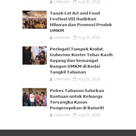
Unknown
Aug 05, 2026
𝗧𝗮𝗻𝗮𝗵 𝗟𝗼𝘁 𝗔𝗿𝘁 𝗮𝗻𝗱 𝗙𝗼𝗼𝗱
𝗙𝗲𝘀𝘁𝗶𝘃𝗮𝗹 𝗩𝗜𝗜 𝗛𝗮𝗱𝗶𝗿𝗸𝗮𝗻
𝗛𝗶𝗯𝘂𝗿𝗮𝗻 𝗱𝗮𝗻 𝗣𝗿𝗼𝗺𝗼𝘀𝗶 𝗣𝗿𝗼𝗱𝘂𝗸
𝗨𝗠𝗞𝗠
Unknown
Aug 03, 2026
𝗣𝗲𝗿𝗶𝗻𝗴𝗮𝘁𝗶 𝗧𝘂𝗺𝗽𝗲𝗸 𝗞𝗿𝘂𝗹𝘂𝘁,
𝗚𝘂𝗯𝗲𝗿𝗻𝘂𝗿 𝗞𝗼𝘀𝘁𝗲𝗿 𝗧𝗲𝗯𝗮𝗿 𝗞𝗮𝘀𝗶𝗵
𝗦𝗮𝘆𝗮𝗻𝗴 𝗱𝗮𝗻 𝗦𝗲𝗺𝗮𝗻𝗴𝗮𝘁
𝗕𝗮𝗻𝗴𝘂𝗻 𝗨𝗠𝗞𝗠 𝗱𝗶 𝗞𝗲𝗱𝗮𝗶
𝗧𝗮𝗻𝗴𝗸𝗶𝗹 𝗧𝗮𝗯𝗮𝗻𝗮𝗻
Unknown
Aug 02, 2026
𝗣𝗼𝗹𝗿𝗲𝘀 𝗧𝗮𝗯𝗮𝗻𝗮𝗻 𝗦𝗮𝗹𝘂𝗿𝗸𝗮𝗻
𝗕𝗮𝗻𝘁𝘂𝗮𝗻 𝘂𝗻𝘁𝘂𝗸 𝗞𝗲𝗹𝘂𝗮𝗿𝗴𝗮
𝗧𝗲𝗿𝘀𝗮𝗻𝗴𝗸𝗮 𝗞𝗮𝘀𝘂𝘀
𝗣𝗲𝗻𝗴𝗲𝗿𝗼𝘆𝗼𝗸𝗮𝗻 𝗱𝗶 𝗕𝗮𝘁𝘂𝗿𝗶𝘁𝗶
Unknown
Aug 01, 2026