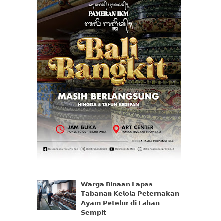
𝗪𝗮𝗿𝗴𝗮 𝗕𝗶𝗻𝗮𝗮𝗻 𝗟𝗮𝗽𝗮𝘀
𝗧𝗮𝗯𝗮𝗻𝗮𝗻 𝗞𝗲𝗹𝗼𝗹𝗮 𝗣𝗲𝘁𝗲𝗿𝗻𝗮𝗸𝗮𝗻
𝗔𝘆𝗮𝗺 𝗣𝗲𝘁𝗲𝗹𝘂𝗿 𝗱𝗶 𝗟𝗮𝗵𝗮𝗻
𝗦𝗲𝗺𝗽𝗶𝘁