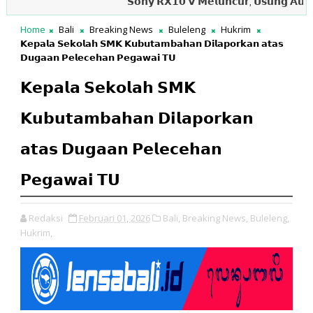
𝗦𝗼𝗻𝘆 𝗥𝗫𝟭𝟬 𝗩 𝗠𝗲𝗹𝘂𝗻𝗰𝘂𝗿, 𝗨𝘀𝘂𝗻𝗴 𝗔𝘂𝘁𝗼𝗳𝗼𝗸𝘂
Home
Bali
Breaking News
Buleleng
Hukrim
𝗞𝗲𝗽𝗮𝗹𝗮 𝗦𝗲𝗸𝗼𝗹𝗮𝗵 𝗦𝗠𝗞 𝗞𝘂𝗯𝘂𝘁𝗮𝗺𝗯𝗮𝗵𝗮𝗻 𝗗𝗶𝗹𝗮𝗽𝗼𝗿𝗸𝗮𝗻 𝗮𝘁𝗮𝘀
𝗗𝘂𝗴𝗮𝗮𝗻 𝗣𝗲𝗹𝗲𝗰𝗲𝗵𝗮𝗻 𝗣𝗲𝗴𝗮𝘄𝗮𝗶 𝗧𝗨
𝗞𝗲𝗽𝗮𝗹𝗮 𝗦𝗲𝗸𝗼𝗹𝗮𝗵 𝗦𝗠𝗞
𝗞𝘂𝗯𝘂𝘁𝗮𝗺𝗯𝗮𝗵𝗮𝗻 𝗗𝗶𝗹𝗮𝗽𝗼𝗿𝗸𝗮𝗻
𝗮𝘁𝗮𝘀 𝗗𝘂𝗴𝗮𝗮𝗻 𝗣𝗲𝗹𝗲𝗰𝗲𝗵𝗮𝗻
𝗣𝗲𝗴𝗮𝘄𝗮𝗶 𝗧𝗨
Redaksi
Februari 01, 2026
Bali,
Breaking News,
Buleleng,
Hukrim,