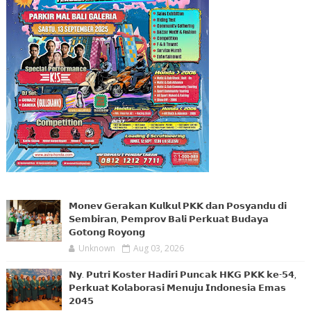
𝗠𝗼𝗻𝗲𝘃 𝗚𝗲𝗿𝗮𝗸𝗮𝗻 𝗞𝘂𝗹𝗸𝘂𝗹 𝗣𝗞𝗞 𝗱𝗮𝗻 𝗣𝗼𝘀𝘆𝗮𝗻𝗱𝘂 𝗱𝗶
𝗦𝗲𝗺𝗯𝗶𝗿𝗮𝗻, 𝗣𝗲𝗺𝗽𝗿𝗼𝘃 𝗕𝗮𝗹𝗶 𝗣𝗲𝗿𝗸𝘂𝗮𝘁 𝗕𝘂𝗱𝗮𝘆𝗮
𝗚𝗼𝘁𝗼𝗻𝗴 𝗥𝗼𝘆𝗼𝗻𝗴
Unknown
Aug 03, 2026
𝗡𝘆. 𝗣𝘂𝘁𝗿𝗶 𝗞𝗼𝘀𝘁𝗲𝗿 𝗛𝗮𝗱𝗶𝗿𝗶 𝗣𝘂𝗻𝗰𝗮𝗸 𝗛𝗞𝗚 𝗣𝗞𝗞 𝗸𝗲-𝟱𝟰,
𝗣𝗲𝗿𝗸𝘂𝗮𝘁 𝗞𝗼𝗹𝗮𝗯𝗼𝗿𝗮𝘀𝗶 𝗠𝗲𝗻𝘂𝗷𝘂 𝗜𝗻𝗱𝗼𝗻𝗲𝘀𝗶𝗮 𝗘𝗺𝗮𝘀
𝟮𝟬𝟰𝟱