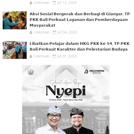
Unknown
Jul 13, 2026
𝗔𝗸𝘀𝗶 𝗦𝗼𝘀𝗶𝗮𝗹 𝗕𝗲𝗿𝗴𝗲𝗿𝗮𝗸 𝗱𝗮𝗻 𝗕𝗲𝗿𝗯𝗮𝗴𝗶 𝗱𝗶 𝗚𝗶𝗮𝗻𝘆𝗮𝗿, 𝗧𝗣
𝗣𝗞𝗞 𝗕𝗮𝗹𝗶 𝗣𝗲𝗿𝗸𝘂𝗮𝘁 𝗟𝗮𝘆𝗮𝗻𝗮𝗻 𝗱𝗮𝗻 𝗣𝗲𝗺𝗯𝗲𝗿𝗱𝗮𝘆𝗮𝗮𝗻
𝗠𝗮𝘀𝘆𝗮𝗿𝗮𝗸𝗮𝘁
Unknown
Jul 04, 2026
𝗟𝗶𝗯𝗮𝘁𝗸𝗮𝗻 𝗣𝗲𝗹𝗮𝗷𝗮𝗿 𝗱𝗮𝗹𝗮𝗺 𝗛𝗞𝗚 𝗣𝗞𝗞 𝗸𝗲-𝟱𝟰, 𝗧𝗣 𝗣𝗞𝗞
𝗕𝗮𝗹𝗶 𝗣𝗲𝗿𝗸𝘂𝗮𝘁 𝗞𝗮𝗿𝗮𝗸𝘁𝗲𝗿 𝗱𝗮𝗻 𝗣𝗲𝗹𝗲𝘀𝘁𝗮𝗿𝗶𝗮𝗻 𝗕𝘂𝗱𝗮𝘆𝗮
Unknown
Jul 01, 2026