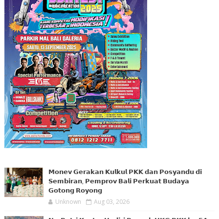
𝗠𝗼𝗻𝗲𝘃 𝗚𝗲𝗿𝗮𝗸𝗮𝗻 𝗞𝘂𝗹𝗸𝘂𝗹 𝗣𝗞𝗞 𝗱𝗮𝗻 𝗣𝗼𝘀𝘆𝗮𝗻𝗱𝘂 𝗱𝗶
𝗦𝗲𝗺𝗯𝗶𝗿𝗮𝗻, 𝗣𝗲𝗺𝗽𝗿𝗼𝘃 𝗕𝗮𝗹𝗶 𝗣𝗲𝗿𝗸𝘂𝗮𝘁 𝗕𝘂𝗱𝗮𝘆𝗮
𝗚𝗼𝘁𝗼𝗻𝗴 𝗥𝗼𝘆𝗼𝗻𝗴
Unknown
Aug 03, 2026