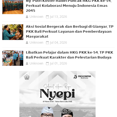
𝗡𝘆. 𝗣𝘂𝘁𝗿𝗶 𝗞𝗼𝘀𝘁𝗲𝗿 𝗛𝗮𝗱𝗶𝗿𝗶 𝗣𝘂𝗻𝗰𝗮𝗸 𝗛𝗞𝗚 𝗣𝗞𝗞 𝗸𝗲-𝟱𝟰,
𝗣𝗲𝗿𝗸𝘂𝗮𝘁 𝗞𝗼𝗹𝗮𝗯𝗼𝗿𝗮𝘀𝗶 𝗠𝗲𝗻𝘂𝗷𝘂 𝗜𝗻𝗱𝗼𝗻𝗲𝘀𝗶𝗮 𝗘𝗺𝗮𝘀
𝟮𝟬𝟰𝟱
Unknown
Jul 13, 2026
𝗔𝗸𝘀𝗶 𝗦𝗼𝘀𝗶𝗮𝗹 𝗕𝗲𝗿𝗴𝗲𝗿𝗮𝗸 𝗱𝗮𝗻 𝗕𝗲𝗿𝗯𝗮𝗴𝗶 𝗱𝗶 𝗚𝗶𝗮𝗻𝘆𝗮𝗿, 𝗧𝗣
𝗣𝗞𝗞 𝗕𝗮𝗹𝗶 𝗣𝗲𝗿𝗸𝘂𝗮𝘁 𝗟𝗮𝘆𝗮𝗻𝗮𝗻 𝗱𝗮𝗻 𝗣𝗲𝗺𝗯𝗲𝗿𝗱𝗮𝘆𝗮𝗮𝗻
𝗠𝗮𝘀𝘆𝗮𝗿𝗮𝗸𝗮𝘁
Unknown
Jul 04, 2026
𝗟𝗶𝗯𝗮𝘁𝗸𝗮𝗻 𝗣𝗲𝗹𝗮𝗷𝗮𝗿 𝗱𝗮𝗹𝗮𝗺 𝗛𝗞𝗚 𝗣𝗞𝗞 𝗸𝗲-𝟱𝟰, 𝗧𝗣 𝗣𝗞𝗞
𝗕𝗮𝗹𝗶 𝗣𝗲𝗿𝗸𝘂𝗮𝘁 𝗞𝗮𝗿𝗮𝗸𝘁𝗲𝗿 𝗱𝗮𝗻 𝗣𝗲𝗹𝗲𝘀𝘁𝗮𝗿𝗶𝗮𝗻 𝗕𝘂𝗱𝗮𝘆𝗮
Unknown
Jul 01, 2026