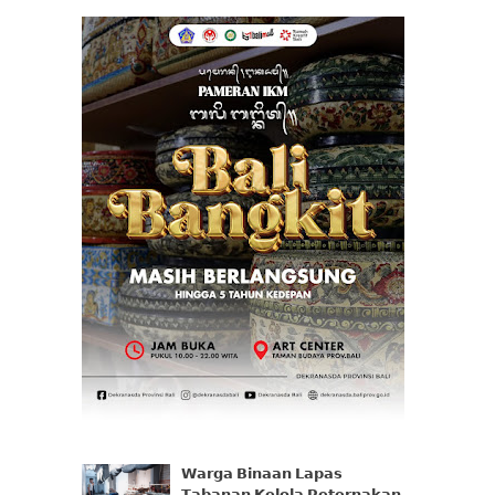
𝗪𝗮𝗿𝗴𝗮 𝗕𝗶𝗻𝗮𝗮𝗻 𝗟𝗮𝗽𝗮𝘀
𝗧𝗮𝗯𝗮𝗻𝗮𝗻 𝗞𝗲𝗹𝗼𝗹𝗮 𝗣𝗲𝘁𝗲𝗿𝗻𝗮𝗸𝗮𝗻