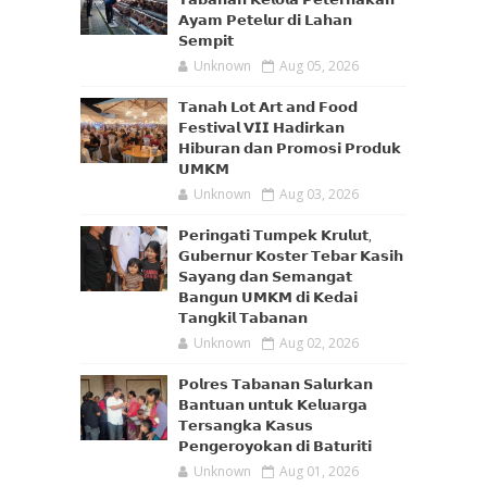
𝗔𝘆𝗮𝗺 𝗣𝗲𝘁𝗲𝗹𝘂𝗿 𝗱𝗶 𝗟𝗮𝗵𝗮𝗻
𝗦𝗲𝗺𝗽𝗶𝘁
Unknown
Aug 05, 2026
𝗧𝗮𝗻𝗮𝗵 𝗟𝗼𝘁 𝗔𝗿𝘁 𝗮𝗻𝗱 𝗙𝗼𝗼𝗱
𝗙𝗲𝘀𝘁𝗶𝘃𝗮𝗹 𝗩𝗜𝗜 𝗛𝗮𝗱𝗶𝗿𝗸𝗮𝗻
𝗛𝗶𝗯𝘂𝗿𝗮𝗻 𝗱𝗮𝗻 𝗣𝗿𝗼𝗺𝗼𝘀𝗶 𝗣𝗿𝗼𝗱𝘂𝗸
𝗨𝗠𝗞𝗠
Unknown
Aug 03, 2026
𝗣𝗲𝗿𝗶𝗻𝗴𝗮𝘁𝗶 𝗧𝘂𝗺𝗽𝗲𝗸 𝗞𝗿𝘂𝗹𝘂𝘁,
𝗚𝘂𝗯𝗲𝗿𝗻𝘂𝗿 𝗞𝗼𝘀𝘁𝗲𝗿 𝗧𝗲𝗯𝗮𝗿 𝗞𝗮𝘀𝗶𝗵
𝗦𝗮𝘆𝗮𝗻𝗴 𝗱𝗮𝗻 𝗦𝗲𝗺𝗮𝗻𝗴𝗮𝘁
𝗕𝗮𝗻𝗴𝘂𝗻 𝗨𝗠𝗞𝗠 𝗱𝗶 𝗞𝗲𝗱𝗮𝗶
𝗧𝗮𝗻𝗴𝗸𝗶𝗹 𝗧𝗮𝗯𝗮𝗻𝗮𝗻
Unknown
Aug 02, 2026
𝗣𝗼𝗹𝗿𝗲𝘀 𝗧𝗮𝗯𝗮𝗻𝗮𝗻 𝗦𝗮𝗹𝘂𝗿𝗸𝗮𝗻
𝗕𝗮𝗻𝘁𝘂𝗮𝗻 𝘂𝗻𝘁𝘂𝗸 𝗞𝗲𝗹𝘂𝗮𝗿𝗴𝗮
𝗧𝗲𝗿𝘀𝗮𝗻𝗴𝗸𝗮 𝗞𝗮𝘀𝘂𝘀
𝗣𝗲𝗻𝗴𝗲𝗿𝗼𝘆𝗼𝗸𝗮𝗻 𝗱𝗶 𝗕𝗮𝘁𝘂𝗿𝗶𝘁𝗶
Unknown
Aug 01, 2026