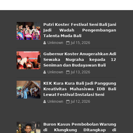
𝗣𝘂𝘁𝗿𝗶 𝗞𝗼𝘀𝘁𝗲𝗿: 𝗙𝗲𝘀𝘁𝗶𝘃𝗮𝗹 𝗦𝗲𝗻𝗶 𝗕𝗮𝗹𝗶 𝗝𝗮𝗻𝗶
𝗝𝗮𝗱𝗶 𝗪𝗮𝗱𝗮𝗵 𝗣𝗲𝗻𝗴𝗲𝗺𝗯𝗮𝗻𝗴𝗮𝗻
𝗧𝗮𝗹𝗲𝗻𝘁𝗮 𝗠𝘂𝗱𝗮 𝗕𝗮𝗹𝗶
Unknown
Jul 15, 2026
𝗚𝘂𝗯𝗲𝗿𝗻𝘂𝗿 𝗞𝗼𝘀𝘁𝗲𝗿 𝗔𝗻𝘂𝗴𝗲𝗿𝗮𝗵𝗸𝗮𝗻 𝗔𝗱𝗶
𝗦𝗲𝘄𝗮𝗸𝗮 𝗡𝘂𝗴𝗿𝗮𝗵𝗮 𝗸𝗲𝗽𝗮𝗱𝗮 𝟭𝟮
𝗦𝗲𝗻𝗶𝗺𝗮𝗻 𝗱𝗮𝗻 𝗕𝘂𝗱𝗮𝘆𝗮𝘄𝗮𝗻 𝗕𝗮𝗹𝗶
Unknown
Jul 13, 2026
𝗞𝗘𝗞 𝗞𝘂𝗿𝗮 𝗞𝘂𝗿𝗮 𝗕𝗮𝗹𝗶 𝗝𝗮𝗱𝗶 𝗣𝗮𝗻𝗴𝗴𝘂𝗻𝗴
𝗞𝗿𝗲𝗮𝘁𝗶𝘃𝗶𝘁𝗮𝘀 𝗠𝗮𝗵𝗮𝘀𝗶𝘀𝘄𝗮 𝗜𝗗𝗕 𝗕𝗮𝗹𝗶
𝗟𝗲𝘄𝗮𝘁 𝗙𝗲𝘀𝘁𝗶𝘃𝗮𝗹 𝗜𝗻𝘀𝘁𝗮𝗹𝗮𝘀𝗶 𝗦𝗲𝗻𝗶
Unknown
Jul 12, 2026
𝗕𝘂𝗿𝗼𝗻 𝗞𝗮𝘀𝘂𝘀 𝗣𝗲𝗺𝗯𝗼𝗯𝗼𝗹𝗮𝗻 𝗪𝗮𝗿𝘂𝗻𝗴
𝗱𝗶 𝗞𝗹𝘂𝗻𝗴𝗸𝘂𝗻𝗴 𝗗𝗶𝘁𝗮𝗻𝗴𝗸𝗮𝗽 𝗱𝗶