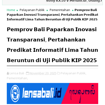
𝗦𝗼𝗻𝘆 𝗥𝗫𝟭𝟬 𝗩 𝗠𝗲𝗹𝘂𝗻𝗰𝘂𝗿, 𝗨𝘀𝘂𝗻𝗴 𝗔𝘂𝘁𝗼𝗳𝗼𝗸
Home
Pelayanan Publik
Pemerintahan
𝗣𝗲𝗺𝗽𝗿𝗼𝘃 𝗕𝗮𝗹𝗶
𝗣𝗮𝗽𝗮𝗿𝗸𝗮𝗻 𝗜𝗻𝗼𝘃𝗮𝘀𝗶 𝗧𝗿𝗮𝗻𝘀𝗽𝗮𝗿𝗮𝗻𝘀𝗶, 𝗣𝗲𝗿𝘁𝗮𝗵𝗮𝗻𝗸𝗮𝗻 𝗣𝗿𝗲𝗱𝗶𝗸𝗮𝘁
𝗜𝗻𝗳𝗼𝗿𝗺𝗮𝘁𝗶𝗳 𝗟𝗶𝗺𝗮 𝗧𝗮𝗵𝘂𝗻 𝗕𝗲𝗿𝘂𝗻𝘁𝘂𝗻 𝗱𝗶 𝗨𝗷𝗶 𝗣𝘂𝗯𝗹𝗶𝗸 𝗞𝗜𝗣 𝟮𝟬𝟮𝟱
𝗣𝗲𝗺𝗽𝗿𝗼𝘃 𝗕𝗮𝗹𝗶 𝗣𝗮𝗽𝗮𝗿𝗸𝗮𝗻 𝗜𝗻𝗼𝘃𝗮𝘀𝗶
𝗧𝗿𝗮𝗻𝘀𝗽𝗮𝗿𝗮𝗻𝘀𝗶, 𝗣𝗲𝗿𝘁𝗮𝗵𝗮𝗻𝗸𝗮𝗻
𝗣𝗿𝗲𝗱𝗶𝗸𝗮𝘁 𝗜𝗻𝗳𝗼𝗿𝗺𝗮𝘁𝗶𝗳 𝗟𝗶𝗺𝗮 𝗧𝗮𝗵𝘂𝗻
𝗕𝗲𝗿𝘂𝗻𝘁𝘂𝗻 𝗱𝗶 𝗨𝗷𝗶 𝗣𝘂𝗯𝗹𝗶𝗸 𝗞𝗜𝗣 𝟮𝟬𝟮𝟱
Lensa Bali
November 20, 2025
Pelayanan Publik,
Pemerintahan,