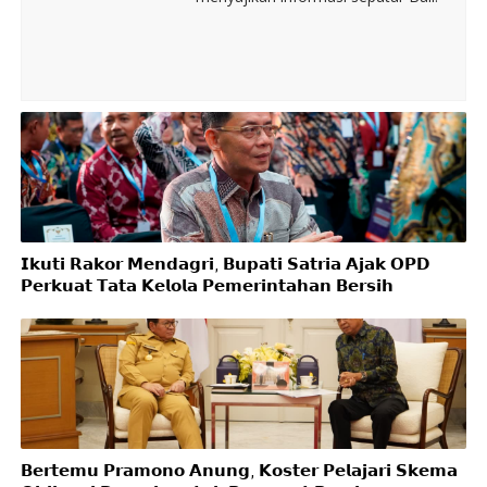
𝗜𝗸𝘂𝘁𝗶 𝗥𝗮𝗸𝗼𝗿 𝗠𝗲𝗻𝗱𝗮𝗴𝗿𝗶, 𝗕𝘂𝗽𝗮𝘁𝗶 𝗦𝗮𝘁𝗿𝗶𝗮 𝗔𝗷𝗮𝗸 𝗢𝗣𝗗
𝗣𝗲𝗿𝗸𝘂𝗮𝘁 𝗧𝗮𝘁𝗮 𝗞𝗲𝗹𝗼𝗹𝗮 𝗣𝗲𝗺𝗲𝗿𝗶𝗻𝘁𝗮𝗵𝗮𝗻 𝗕𝗲𝗿𝘀𝗶𝗵
𝗕𝗲𝗿𝘁𝗲𝗺𝘂 𝗣𝗿𝗮𝗺𝗼𝗻𝗼 𝗔𝗻𝘂𝗻𝗴, 𝗞𝗼𝘀𝘁𝗲𝗿 𝗣𝗲𝗹𝗮𝗷𝗮𝗿𝗶 𝗦𝗸𝗲𝗺𝗮