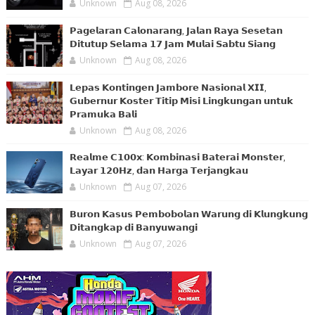
Unknown
Aug 08, 2026
𝗣𝗮𝗴𝗲𝗹𝗮𝗿𝗮𝗻 𝗖𝗮𝗹𝗼𝗻𝗮𝗿𝗮𝗻𝗴, 𝗝𝗮𝗹𝗮𝗻 𝗥𝗮𝘆𝗮 𝗦𝗲𝘀𝗲𝘁𝗮𝗻
𝗗𝗶𝘁𝘂𝘁𝘂𝗽 𝗦𝗲𝗹𝗮𝗺𝗮 𝟭𝟳 𝗝𝗮𝗺 𝗠𝘂𝗹𝗮𝗶 𝗦𝗮𝗯𝘁𝘂 𝗦𝗶𝗮𝗻𝗴
Unknown
Aug 08, 2026
𝗟𝗲𝗽𝗮𝘀 𝗞𝗼𝗻𝘁𝗶𝗻𝗴𝗲𝗻 𝗝𝗮𝗺𝗯𝗼𝗿𝗲 𝗡𝗮𝘀𝗶𝗼𝗻𝗮𝗹 𝗫𝗜𝗜,
𝗚𝘂𝗯𝗲𝗿𝗻𝘂𝗿 𝗞𝗼𝘀𝘁𝗲𝗿 𝗧𝗶𝘁𝗶𝗽 𝗠𝗶𝘀𝗶 𝗟𝗶𝗻𝗴𝗸𝘂𝗻𝗴𝗮𝗻 𝘂𝗻𝘁𝘂𝗸
𝗣𝗿𝗮𝗺𝘂𝗸𝗮 𝗕𝗮𝗹𝗶
Unknown
Aug 08, 2026
𝗥𝗲𝗮𝗹𝗺𝗲 𝗖𝟭𝟬𝟬𝘅: 𝗞𝗼𝗺𝗯𝗶𝗻𝗮𝘀𝗶 𝗕𝗮𝘁𝗲𝗿𝗮𝗶 𝗠𝗼𝗻𝘀𝘁𝗲𝗿,
𝗟𝗮𝘆𝗮𝗿 𝟭𝟮𝟬𝗛𝘇, 𝗱𝗮𝗻 𝗛𝗮𝗿𝗴𝗮 𝗧𝗲𝗿𝗷𝗮𝗻𝗴𝗸𝗮𝘂
Unknown
Aug 07, 2026
𝗕𝘂𝗿𝗼𝗻 𝗞𝗮𝘀𝘂𝘀 𝗣𝗲𝗺𝗯𝗼𝗯𝗼𝗹𝗮𝗻 𝗪𝗮𝗿𝘂𝗻𝗴 𝗱𝗶 𝗞𝗹𝘂𝗻𝗴𝗸𝘂𝗻𝗴
𝗗𝗶𝘁𝗮𝗻𝗴𝗸𝗮𝗽 𝗱𝗶 𝗕𝗮𝗻𝘆𝘂𝘄𝗮𝗻𝗴𝗶
Unknown
Aug 07, 2026