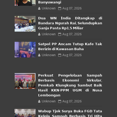
𝗕𝗮𝗻𝘆𝘂𝘄𝗮𝗻𝗴𝗶
Unknown
Aug 07, 2026
𝗗𝘂𝗮 𝗪𝗡 𝗜𝗻𝗱𝗶𝗮 𝗗𝗶𝘁𝗮𝗻𝗴𝗸𝗮𝗽 𝗱𝗶
𝗕𝗮𝗻𝗱𝗮𝗿𝗮 𝗡𝗴𝘂𝗿𝗮𝗵 𝗥𝗮𝗶, 𝗦𝗲𝗹𝘂𝗻𝗱𝘂𝗽𝗸𝗮𝗻
𝗚𝗮𝗻𝗷𝗮 𝗣𝗮𝘀𝘁𝗮 𝗥𝗽𝟭,𝟱 𝗠𝗶𝗹𝗶𝗮𝗿
Unknown
Aug 07, 2026
𝗦𝗮𝘁𝗽𝗼𝗹 𝗣𝗣 𝗔𝗻𝗰𝗮𝗺 𝗧𝘂𝘁𝘂𝗽 𝗞𝗮𝗳𝗲 𝗧𝗮𝗸
𝗕𝗲𝗿𝗶𝘇𝗶𝗻 𝗱𝗶 𝗞𝗮𝘄𝗮𝘀𝗮𝗻 𝗕𝗮𝗵𝗮
Unknown
Aug 07, 2026
𝗣𝗲𝗿𝗸𝘂𝗮𝘁 𝗣𝗲𝗻𝗴𝗲𝗹𝗼𝗹𝗮𝗮𝗻 𝗦𝗮𝗺𝗽𝗮𝗵
𝗕𝗲𝗿𝗯𝗮𝘀𝗶𝘀 𝗘𝗸𝗼𝗻𝗼𝗺𝗶 𝗦𝗶𝗿𝗸𝘂𝗹𝗮𝗿,
𝗣𝗲𝗺𝗸𝗮𝗯 𝗞𝗹𝘂𝗻𝗴𝗸𝘂𝗻𝗴 𝗦𝗮𝗺𝗯𝘂𝘁 𝗕𝗮𝗶𝗸
𝗛𝗮𝘀𝗶𝗹 𝗞𝗞𝗡-𝗣𝗣𝗠 𝗨𝗚𝗠 𝗱𝗶 𝗡𝘂𝘀𝗮
𝗟𝗲𝗺𝗯𝗼𝗻𝗴𝗮𝗻
Unknown
Aug 07, 2026
𝗪𝗮𝗯𝘂𝗽 𝗧𝗷𝗼𝗸 𝗦𝘂𝗿𝘆𝗮 𝗕𝘂𝗸𝗮 𝗙𝗚𝗗 𝗧𝗮𝘁𝗮
𝗞𝗲𝗹𝗼𝗹𝗮 𝗦𝗮𝗺𝗽𝗮𝗵 𝗕𝗲𝗿𝗯𝗮𝘀𝗶𝘀 𝗧𝗿𝗶 𝗛𝗶𝘁𝗮