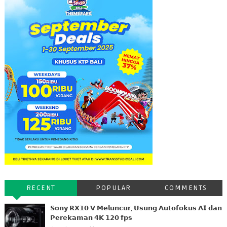
RECENT
POPULAR
COMMENTS
𝗦𝗼𝗻𝘆 𝗥𝗫𝟭𝟬 𝗩 𝗠𝗲𝗹𝘂𝗻𝗰𝘂𝗿, 𝗨𝘀𝘂𝗻𝗴 𝗔𝘂𝘁𝗼𝗳𝗼𝗸𝘂𝘀 𝗔𝗜 𝗱𝗮𝗻
𝗣𝗲𝗿𝗲𝗸𝗮𝗺𝗮𝗻 𝟰𝗞 𝟭𝟮𝟬 𝗳𝗽𝘀