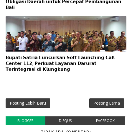
𝗢𝗯𝗹𝗶𝗴𝗮𝘀𝗶 𝗗𝗮𝗲𝗿𝗮𝗵 𝘂𝗻𝘁𝘂𝗸 𝗣𝗲𝗿𝗰𝗲𝗽𝗮𝘁 𝗣𝗲𝗺𝗯𝗮𝗻𝗴𝘂𝗻𝗮𝗻
𝗕𝗮𝗹𝗶
𝗕𝘂𝗽𝗮𝘁𝗶 𝗦𝗮𝘁𝗿𝗶𝗮 𝗟𝘂𝗻𝗰𝘂𝗿𝗸𝗮𝗻 𝗦𝗼𝗳𝘁 𝗟𝗮𝘂𝗻𝗰𝗵𝗶𝗻𝗴 𝗖𝗮𝗹𝗹
𝗖𝗲𝗻𝘁𝗲𝗿 𝟭𝟭𝟮, 𝗣𝗲𝗿𝗸𝘂𝗮𝘁 𝗟𝗮𝘆𝗮𝗻𝗮𝗻 𝗗𝗮𝗿𝘂𝗿𝗮𝘁
𝗧𝗲𝗿𝗶𝗻𝘁𝗲𝗴𝗿𝗮𝘀𝗶 𝗱𝗶 𝗞𝗹𝘂𝗻𝗴𝗸𝘂𝗻𝗴
Posting Lebih Baru
Posting Lama
BLOGGER
DISQUS
FACEBOOK