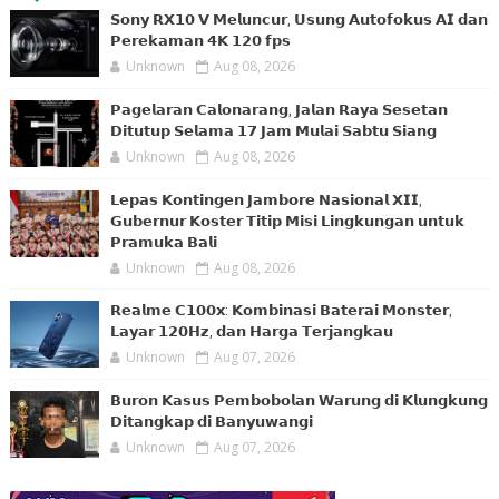
𝗦𝗼𝗻𝘆 𝗥𝗫𝟭𝟬 𝗩 𝗠𝗲𝗹𝘂𝗻𝗰𝘂𝗿, 𝗨𝘀𝘂𝗻𝗴 𝗔𝘂𝘁𝗼𝗳𝗼𝗸𝘂𝘀 𝗔𝗜 𝗱𝗮𝗻
𝗣𝗲𝗿𝗲𝗸𝗮𝗺𝗮𝗻 𝟰𝗞 𝟭𝟮𝟬 𝗳𝗽𝘀
Unknown
Aug 08, 2026
𝗣𝗮𝗴𝗲𝗹𝗮𝗿𝗮𝗻 𝗖𝗮𝗹𝗼𝗻𝗮𝗿𝗮𝗻𝗴, 𝗝𝗮𝗹𝗮𝗻 𝗥𝗮𝘆𝗮 𝗦𝗲𝘀𝗲𝘁𝗮𝗻
𝗗𝗶𝘁𝘂𝘁𝘂𝗽 𝗦𝗲𝗹𝗮𝗺𝗮 𝟭𝟳 𝗝𝗮𝗺 𝗠𝘂𝗹𝗮𝗶 𝗦𝗮𝗯𝘁𝘂 𝗦𝗶𝗮𝗻𝗴
Unknown
Aug 08, 2026
𝗟𝗲𝗽𝗮𝘀 𝗞𝗼𝗻𝘁𝗶𝗻𝗴𝗲𝗻 𝗝𝗮𝗺𝗯𝗼𝗿𝗲 𝗡𝗮𝘀𝗶𝗼𝗻𝗮𝗹 𝗫𝗜𝗜,
𝗚𝘂𝗯𝗲𝗿𝗻𝘂𝗿 𝗞𝗼𝘀𝘁𝗲𝗿 𝗧𝗶𝘁𝗶𝗽 𝗠𝗶𝘀𝗶 𝗟𝗶𝗻𝗴𝗸𝘂𝗻𝗴𝗮𝗻 𝘂𝗻𝘁𝘂𝗸
𝗣𝗿𝗮𝗺𝘂𝗸𝗮 𝗕𝗮𝗹𝗶
Unknown
Aug 08, 2026
𝗥𝗲𝗮𝗹𝗺𝗲 𝗖𝟭𝟬𝟬𝘅: 𝗞𝗼𝗺𝗯𝗶𝗻𝗮𝘀𝗶 𝗕𝗮𝘁𝗲𝗿𝗮𝗶 𝗠𝗼𝗻𝘀𝘁𝗲𝗿,
𝗟𝗮𝘆𝗮𝗿 𝟭𝟮𝟬𝗛𝘇, 𝗱𝗮𝗻 𝗛𝗮𝗿𝗴𝗮 𝗧𝗲𝗿𝗷𝗮𝗻𝗴𝗸𝗮𝘂
Unknown
Aug 07, 2026
𝗕𝘂𝗿𝗼𝗻 𝗞𝗮𝘀𝘂𝘀 𝗣𝗲𝗺𝗯𝗼𝗯𝗼𝗹𝗮𝗻 𝗪𝗮𝗿𝘂𝗻𝗴 𝗱𝗶 𝗞𝗹𝘂𝗻𝗴𝗸𝘂𝗻𝗴
𝗗𝗶𝘁𝗮𝗻𝗴𝗸𝗮𝗽 𝗱𝗶 𝗕𝗮𝗻𝘆𝘂𝘄𝗮𝗻𝗴𝗶
Unknown
Aug 07, 2026