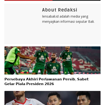
About Redaksi
lensabali.id adalah media yang
menyajikan informasi seputar Bali.
𝗣𝗲𝗿𝘀𝗲𝗯𝗮𝘆𝗮 𝗔𝗸𝗵𝗶𝗿𝗶 𝗣𝗲𝗿𝗹𝗮𝘄𝗮𝗻𝗮𝗻 𝗣𝗲𝗿𝘀𝗶𝗯, 𝗦𝗮𝗯𝗲𝘁
𝗚𝗲𝗹𝗮𝗿 𝗣𝗶𝗮𝗹𝗮 𝗣𝗿𝗲𝘀𝗶𝗱𝗲𝗻 𝟮𝟬𝟮𝟲