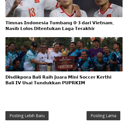
𝗧𝗶𝗺𝗻𝗮𝘀 𝗜𝗻𝗱𝗼𝗻𝗲𝘀𝗶𝗮 𝗧𝘂𝗺𝗯𝗮𝗻𝗴 𝟬-𝟯 𝗱𝗮𝗿𝗶 𝗩𝗶𝗲𝘁𝗻𝗮𝗺,
𝗡𝗮𝘀𝗶𝗯 𝗟𝗼𝗹𝗼𝘀 𝗗𝗶𝘁𝗲𝗻𝘁𝘂𝗸𝗮𝗻 𝗟𝗮𝗴𝗮 𝗧𝗲𝗿𝗮𝗸𝗵𝗶𝗿
𝗗𝗶𝘀𝗱𝗶𝗸𝗽𝗼𝗿𝗮 𝗕𝗮𝗹𝗶 𝗥𝗮𝗶𝗵 𝗝𝘂𝗮𝗿𝗮 𝗠𝗶𝗻𝗶 𝗦𝗼𝗰𝗰𝗲𝗿 𝗞𝗲𝗿𝘁𝗵𝗶
𝗕𝗮𝗹𝗶 𝗜𝗩 𝗨𝘀𝗮𝗶 𝗧𝘂𝗻𝗱𝘂𝗸𝗸𝗮𝗻 𝗣𝗨𝗣𝗥𝗞𝗜𝗠
Posting Lebih Baru
Posting Lama