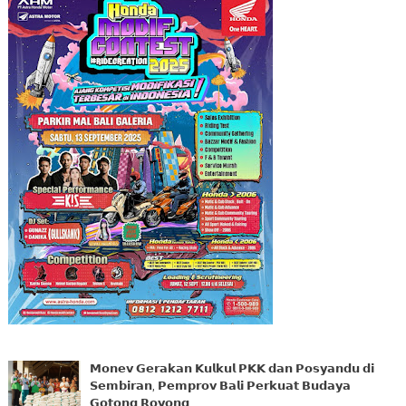
𝗠𝗼𝗻𝗲𝘃 𝗚𝗲𝗿𝗮𝗸𝗮𝗻 𝗞𝘂𝗹𝗸𝘂𝗹 𝗣𝗞𝗞 𝗱𝗮𝗻 𝗣𝗼𝘀𝘆𝗮𝗻𝗱𝘂 𝗱𝗶
𝗦𝗲𝗺𝗯𝗶𝗿𝗮𝗻, 𝗣𝗲𝗺𝗽𝗿𝗼𝘃 𝗕𝗮𝗹𝗶 𝗣𝗲𝗿𝗸𝘂𝗮𝘁 𝗕𝘂𝗱𝗮𝘆𝗮
𝗚𝗼𝘁𝗼𝗻𝗴 𝗥𝗼𝘆𝗼𝗻𝗴