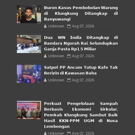
𝗕𝘂𝗿𝗼𝗻 𝗞𝗮𝘀𝘂𝘀 𝗣𝗲𝗺𝗯𝗼𝗯𝗼𝗹𝗮𝗻 𝗪𝗮𝗿𝘂𝗻𝗴
𝗱𝗶 𝗞𝗹𝘂𝗻𝗴𝗸𝘂𝗻𝗴 𝗗𝗶𝘁𝗮𝗻𝗴𝗸𝗮𝗽 𝗱𝗶
𝗕𝗮𝗻𝘆𝘂𝘄𝗮𝗻𝗴𝗶
Unknown
Aug 07, 2026
𝗗𝘂𝗮 𝗪𝗡 𝗜𝗻𝗱𝗶𝗮 𝗗𝗶𝘁𝗮𝗻𝗴𝗸𝗮𝗽 𝗱𝗶
𝗕𝗮𝗻𝗱𝗮𝗿𝗮 𝗡𝗴𝘂𝗿𝗮𝗵 𝗥𝗮𝗶, 𝗦𝗲𝗹𝘂𝗻𝗱𝘂𝗽𝗸𝗮𝗻
𝗚𝗮𝗻𝗷𝗮 𝗣𝗮𝘀𝘁𝗮 𝗥𝗽𝟭,𝟱 𝗠𝗶𝗹𝗶𝗮𝗿
Unknown
Aug 07, 2026
𝗦𝗮𝘁𝗽𝗼𝗹 𝗣𝗣 𝗔𝗻𝗰𝗮𝗺 𝗧𝘂𝘁𝘂𝗽 𝗞𝗮𝗳𝗲 𝗧𝗮𝗸
𝗕𝗲𝗿𝗶𝘇𝗶𝗻 𝗱𝗶 𝗞𝗮𝘄𝗮𝘀𝗮𝗻 𝗕𝗮𝗵𝗮
Unknown
Aug 07, 2026
𝗣𝗲𝗿𝗸𝘂𝗮𝘁 𝗣𝗲𝗻𝗴𝗲𝗹𝗼𝗹𝗮𝗮𝗻 𝗦𝗮𝗺𝗽𝗮𝗵
𝗕𝗲𝗿𝗯𝗮𝘀𝗶𝘀 𝗘𝗸𝗼𝗻𝗼𝗺𝗶 𝗦𝗶𝗿𝗸𝘂𝗹𝗮𝗿,
𝗣𝗲𝗺𝗸𝗮𝗯 𝗞𝗹𝘂𝗻𝗴𝗸𝘂𝗻𝗴 𝗦𝗮𝗺𝗯𝘂𝘁 𝗕𝗮𝗶𝗸
𝗛𝗮𝘀𝗶𝗹 𝗞𝗞𝗡-𝗣𝗣𝗠 𝗨𝗚𝗠 𝗱𝗶 𝗡𝘂𝘀𝗮
𝗟𝗲𝗺𝗯𝗼𝗻𝗴𝗮𝗻
Unknown
Aug 07, 2026