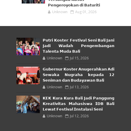
𝗣𝗲𝗻𝗴𝗲𝗿𝗼𝘆𝗼𝗸𝗮𝗻 𝗱𝗶 𝗕𝗮𝘁𝘂𝗿𝗶𝘁𝗶
Unknown
Aug 01, 2026
𝗣𝘂𝘁𝗿𝗶 𝗞𝗼𝘀𝘁𝗲𝗿: 𝗙𝗲𝘀𝘁𝗶𝘃𝗮𝗹 𝗦𝗲𝗻𝗶 𝗕𝗮𝗹𝗶 𝗝𝗮𝗻𝗶
𝗝𝗮𝗱𝗶 𝗪𝗮𝗱𝗮𝗵 𝗣𝗲𝗻𝗴𝗲𝗺𝗯𝗮𝗻𝗴𝗮𝗻
𝗧𝗮𝗹𝗲𝗻𝘁𝗮 𝗠𝘂𝗱𝗮 𝗕𝗮𝗹𝗶
Unknown
Jul 15, 2026
𝗚𝘂𝗯𝗲𝗿𝗻𝘂𝗿 𝗞𝗼𝘀𝘁𝗲𝗿 𝗔𝗻𝘂𝗴𝗲𝗿𝗮𝗵𝗸𝗮𝗻 𝗔𝗱𝗶
𝗦𝗲𝘄𝗮𝗸𝗮 𝗡𝘂𝗴𝗿𝗮𝗵𝗮 𝗸𝗲𝗽𝗮𝗱𝗮 𝟭𝟮
𝗦𝗲𝗻𝗶𝗺𝗮𝗻 𝗱𝗮𝗻 𝗕𝘂𝗱𝗮𝘆𝗮𝘄𝗮𝗻 𝗕𝗮𝗹𝗶
Unknown
Jul 13, 2026
𝗞𝗘𝗞 𝗞𝘂𝗿𝗮 𝗞𝘂𝗿𝗮 𝗕𝗮𝗹𝗶 𝗝𝗮𝗱𝗶 𝗣𝗮𝗻𝗴𝗴𝘂𝗻𝗴
𝗞𝗿𝗲𝗮𝘁𝗶𝘃𝗶𝘁𝗮𝘀 𝗠𝗮𝗵𝗮𝘀𝗶𝘀𝘄𝗮 𝗜𝗗𝗕 𝗕𝗮𝗹𝗶
𝗟𝗲𝘄𝗮𝘁 𝗙𝗲𝘀𝘁𝗶𝘃𝗮𝗹 𝗜𝗻𝘀𝘁𝗮𝗹𝗮𝘀𝗶 𝗦𝗲𝗻𝗶
Unknown
Jul 12, 2026