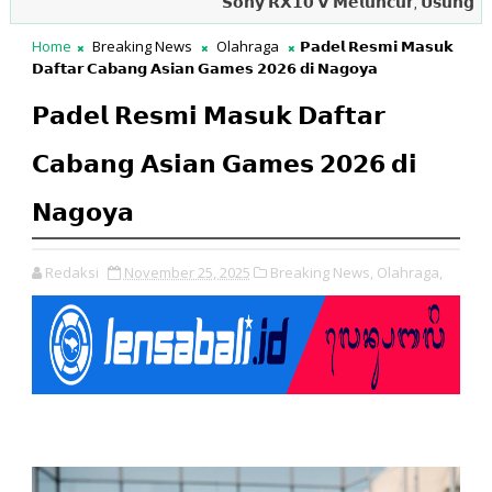
𝗦𝗼𝗻𝘆 𝗥𝗫𝟭𝟬 𝗩 𝗠𝗲𝗹𝘂𝗻𝗰𝘂𝗿, 𝗨𝘀𝘂𝗻𝗴 𝗔𝘂𝘁𝗼𝗳
Home
Breaking News
Olahraga
𝗣𝗮𝗱𝗲𝗹 𝗥𝗲𝘀𝗺𝗶 𝗠𝗮𝘀𝘂𝗸
𝗗𝗮𝗳𝘁𝗮𝗿 𝗖𝗮𝗯𝗮𝗻𝗴 𝗔𝘀𝗶𝗮𝗻 𝗚𝗮𝗺𝗲𝘀 𝟮𝟬𝟮𝟲 𝗱𝗶 𝗡𝗮𝗴𝗼𝘆𝗮
𝗣𝗮𝗱𝗲𝗹 𝗥𝗲𝘀𝗺𝗶 𝗠𝗮𝘀𝘂𝗸 𝗗𝗮𝗳𝘁𝗮𝗿
𝗖𝗮𝗯𝗮𝗻𝗴 𝗔𝘀𝗶𝗮𝗻 𝗚𝗮𝗺𝗲𝘀 𝟮𝟬𝟮𝟲 𝗱𝗶
𝗡𝗮𝗴𝗼𝘆𝗮
Redaksi
November 25, 2025
Breaking News,
Olahraga,