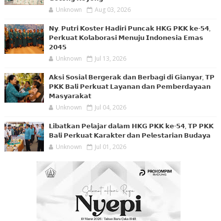
Unknown
Aug 03, 2026
𝗡𝘆. 𝗣𝘂𝘁𝗿𝗶 𝗞𝗼𝘀𝘁𝗲𝗿 𝗛𝗮𝗱𝗶𝗿𝗶 𝗣𝘂𝗻𝗰𝗮𝗸 𝗛𝗞𝗚 𝗣𝗞𝗞 𝗸𝗲-𝟱𝟰,
𝗣𝗲𝗿𝗸𝘂𝗮𝘁 𝗞𝗼𝗹𝗮𝗯𝗼𝗿𝗮𝘀𝗶 𝗠𝗲𝗻𝘂𝗷𝘂 𝗜𝗻𝗱𝗼𝗻𝗲𝘀𝗶𝗮 𝗘𝗺𝗮𝘀
𝟮𝟬𝟰𝟱
Unknown
Jul 13, 2026
𝗔𝗸𝘀𝗶 𝗦𝗼𝘀𝗶𝗮𝗹 𝗕𝗲𝗿𝗴𝗲𝗿𝗮𝗸 𝗱𝗮𝗻 𝗕𝗲𝗿𝗯𝗮𝗴𝗶 𝗱𝗶 𝗚𝗶𝗮𝗻𝘆𝗮𝗿, 𝗧𝗣
𝗣𝗞𝗞 𝗕𝗮𝗹𝗶 𝗣𝗲𝗿𝗸𝘂𝗮𝘁 𝗟𝗮𝘆𝗮𝗻𝗮𝗻 𝗱𝗮𝗻 𝗣𝗲𝗺𝗯𝗲𝗿𝗱𝗮𝘆𝗮𝗮𝗻
𝗠𝗮𝘀𝘆𝗮𝗿𝗮𝗸𝗮𝘁
Unknown
Jul 04, 2026
𝗟𝗶𝗯𝗮𝘁𝗸𝗮𝗻 𝗣𝗲𝗹𝗮𝗷𝗮𝗿 𝗱𝗮𝗹𝗮𝗺 𝗛𝗞𝗚 𝗣𝗞𝗞 𝗸𝗲-𝟱𝟰, 𝗧𝗣 𝗣𝗞𝗞
𝗕𝗮𝗹𝗶 𝗣𝗲𝗿𝗸𝘂𝗮𝘁 𝗞𝗮𝗿𝗮𝗸𝘁𝗲𝗿 𝗱𝗮𝗻 𝗣𝗲𝗹𝗲𝘀𝘁𝗮𝗿𝗶𝗮𝗻 𝗕𝘂𝗱𝗮𝘆𝗮
Unknown
Jul 01, 2026