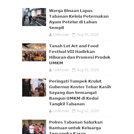
𝗪𝗮𝗿𝗴𝗮 𝗕𝗶𝗻𝗮𝗮𝗻 𝗟𝗮𝗽𝗮𝘀
𝗧𝗮𝗯𝗮𝗻𝗮𝗻 𝗞𝗲𝗹𝗼𝗹𝗮 𝗣𝗲𝘁𝗲𝗿𝗻𝗮𝗸𝗮𝗻
𝗔𝘆𝗮𝗺 𝗣𝗲𝘁𝗲𝗹𝘂𝗿 𝗱𝗶 𝗟𝗮𝗵𝗮𝗻
𝗦𝗲𝗺𝗽𝗶𝘁
Unknown
Aug 05, 2026
𝗧𝗮𝗻𝗮𝗵 𝗟𝗼𝘁 𝗔𝗿𝘁 𝗮𝗻𝗱 𝗙𝗼𝗼𝗱
𝗙𝗲𝘀𝘁𝗶𝘃𝗮𝗹 𝗩𝗜𝗜 𝗛𝗮𝗱𝗶𝗿𝗸𝗮𝗻
𝗛𝗶𝗯𝘂𝗿𝗮𝗻 𝗱𝗮𝗻 𝗣𝗿𝗼𝗺𝗼𝘀𝗶 𝗣𝗿𝗼𝗱𝘂𝗸
𝗨𝗠𝗞𝗠
Unknown
Aug 03, 2026
𝗣𝗲𝗿𝗶𝗻𝗴𝗮𝘁𝗶 𝗧𝘂𝗺𝗽𝗲𝗸 𝗞𝗿𝘂𝗹𝘂𝘁,
𝗚𝘂𝗯𝗲𝗿𝗻𝘂𝗿 𝗞𝗼𝘀𝘁𝗲𝗿 𝗧𝗲𝗯𝗮𝗿 𝗞𝗮𝘀𝗶𝗵
𝗦𝗮𝘆𝗮𝗻𝗴 𝗱𝗮𝗻 𝗦𝗲𝗺𝗮𝗻𝗴𝗮𝘁
𝗕𝗮𝗻𝗴𝘂𝗻 𝗨𝗠𝗞𝗠 𝗱𝗶 𝗞𝗲𝗱𝗮𝗶
𝗧𝗮𝗻𝗴𝗸𝗶𝗹 𝗧𝗮𝗯𝗮𝗻𝗮𝗻
Unknown
Aug 02, 2026
𝗣𝗼𝗹𝗿𝗲𝘀 𝗧𝗮𝗯𝗮𝗻𝗮𝗻 𝗦𝗮𝗹𝘂𝗿𝗸𝗮𝗻
𝗕𝗮𝗻𝘁𝘂𝗮𝗻 𝘂𝗻𝘁𝘂𝗸 𝗞𝗲𝗹𝘂𝗮𝗿𝗴𝗮
𝗧𝗲𝗿𝘀𝗮𝗻𝗴𝗸𝗮 𝗞𝗮𝘀𝘂𝘀