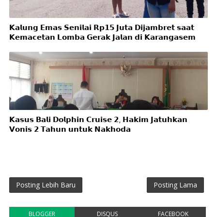
𝗞𝗮𝗹𝘂𝗻𝗴 𝗘𝗺𝗮𝘀 𝗦𝗲𝗻𝗶𝗹𝗮𝗶 𝗥𝗽𝟭𝟱 𝗝𝘂𝘁𝗮 𝗗𝗶𝗷𝗮𝗺𝗯𝗿𝗲𝘁 𝘀𝗮𝗮𝘁
𝗞𝗲𝗺𝗮𝗰𝗲𝘁𝗮𝗻 𝗟𝗼𝗺𝗯𝗮 𝗚𝗲𝗿𝗮𝗸 𝗝𝗮𝗹𝗮𝗻 𝗱𝗶 𝗞𝗮𝗿𝗮𝗻𝗴𝗮𝘀𝗲𝗺
𝗞𝗮𝘀𝘂𝘀 𝗕𝗮𝗹𝗶 𝗗𝗼𝗹𝗽𝗵𝗶𝗻 𝗖𝗿𝘂𝗶𝘀𝗲 𝟮, 𝗛𝗮𝗸𝗶𝗺 𝗝𝗮𝘁𝘂𝗵𝗸𝗮𝗻
𝗩𝗼𝗻𝗶𝘀 𝟮 𝗧𝗮𝗵𝘂𝗻 𝘂𝗻𝘁𝘂𝗸 𝗡𝗮𝗸𝗵𝗼𝗱𝗮
Posting Lebih Baru
Posting Lama
BLOGGER
DISQUS
FACEBOOK