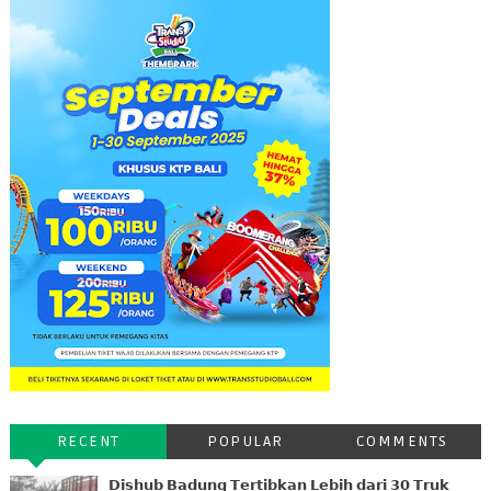
RECENT
POPULAR
COMMENTS
𝗗𝗶𝘀𝗵𝘂𝗯 𝗕𝗮𝗱𝘂𝗻𝗴 𝗧𝗲𝗿𝘁𝗶𝗯𝗸𝗮𝗻 𝗟𝗲𝗯𝗶𝗵 𝗱𝗮𝗿𝗶 𝟯𝟬 𝗧𝗿𝘂𝗸