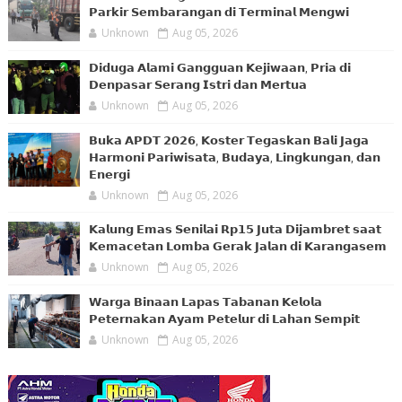
𝗣𝗮𝗿𝗸𝗶𝗿 𝗦𝗲𝗺𝗯𝗮𝗿𝗮𝗻𝗴𝗮𝗻 𝗱𝗶 𝗧𝗲𝗿𝗺𝗶𝗻𝗮𝗹 𝗠𝗲𝗻𝗴𝘄𝗶
Unknown
Aug 05, 2026
𝗗𝗶𝗱𝘂𝗴𝗮 𝗔𝗹𝗮𝗺𝗶 𝗚𝗮𝗻𝗴𝗴𝘂𝗮𝗻 𝗞𝗲𝗷𝗶𝘄𝗮𝗮𝗻, 𝗣𝗿𝗶𝗮 𝗱𝗶
𝗗𝗲𝗻𝗽𝗮𝘀𝗮𝗿 𝗦𝗲𝗿𝗮𝗻𝗴 𝗜𝘀𝘁𝗿𝗶 𝗱𝗮𝗻 𝗠𝗲𝗿𝘁𝘂𝗮
Unknown
Aug 05, 2026
𝗕𝘂𝗸𝗮 𝗔𝗣𝗗𝗧 𝟮𝟬𝟮𝟲, 𝗞𝗼𝘀𝘁𝗲𝗿 𝗧𝗲𝗴𝗮𝘀𝗸𝗮𝗻 𝗕𝗮𝗹𝗶 𝗝𝗮𝗴𝗮
𝗛𝗮𝗿𝗺𝗼𝗻𝗶 𝗣𝗮𝗿𝗶𝘄𝗶𝘀𝗮𝘁𝗮, 𝗕𝘂𝗱𝗮𝘆𝗮, 𝗟𝗶𝗻𝗴𝗸𝘂𝗻𝗴𝗮𝗻, 𝗱𝗮𝗻
𝗘𝗻𝗲𝗿𝗴𝗶
Unknown
Aug 05, 2026
𝗞𝗮𝗹𝘂𝗻𝗴 𝗘𝗺𝗮𝘀 𝗦𝗲𝗻𝗶𝗹𝗮𝗶 𝗥𝗽𝟭𝟱 𝗝𝘂𝘁𝗮 𝗗𝗶𝗷𝗮𝗺𝗯𝗿𝗲𝘁 𝘀𝗮𝗮𝘁
𝗞𝗲𝗺𝗮𝗰𝗲𝘁𝗮𝗻 𝗟𝗼𝗺𝗯𝗮 𝗚𝗲𝗿𝗮𝗸 𝗝𝗮𝗹𝗮𝗻 𝗱𝗶 𝗞𝗮𝗿𝗮𝗻𝗴𝗮𝘀𝗲𝗺
Unknown
Aug 05, 2026
𝗪𝗮𝗿𝗴𝗮 𝗕𝗶𝗻𝗮𝗮𝗻 𝗟𝗮𝗽𝗮𝘀 𝗧𝗮𝗯𝗮𝗻𝗮𝗻 𝗞𝗲𝗹𝗼𝗹𝗮
𝗣𝗲𝘁𝗲𝗿𝗻𝗮𝗸𝗮𝗻 𝗔𝘆𝗮𝗺 𝗣𝗲𝘁𝗲𝗹𝘂𝗿 𝗱𝗶 𝗟𝗮𝗵𝗮𝗻 𝗦𝗲𝗺𝗽𝗶𝘁
Unknown
Aug 05, 2026