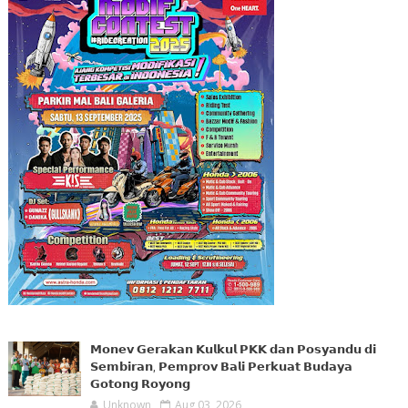
𝗠𝗼𝗻𝗲𝘃 𝗚𝗲𝗿𝗮𝗸𝗮𝗻 𝗞𝘂𝗹𝗸𝘂𝗹 𝗣𝗞𝗞 𝗱𝗮𝗻 𝗣𝗼𝘀𝘆𝗮𝗻𝗱𝘂 𝗱𝗶
𝗦𝗲𝗺𝗯𝗶𝗿𝗮𝗻, 𝗣𝗲𝗺𝗽𝗿𝗼𝘃 𝗕𝗮𝗹𝗶 𝗣𝗲𝗿𝗸𝘂𝗮𝘁 𝗕𝘂𝗱𝗮𝘆𝗮
𝗚𝗼𝘁𝗼𝗻𝗴 𝗥𝗼𝘆𝗼𝗻𝗴
Unknown
Aug 03, 2026