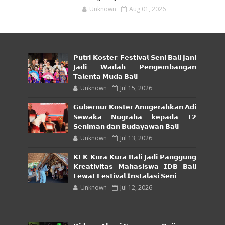
Unknown
Aug 01, 2026
𝗣𝘂𝘁𝗿𝗶 𝗞𝗼𝘀𝘁𝗲𝗿: 𝗙𝗲𝘀𝘁𝗶𝘃𝗮𝗹 𝗦𝗲𝗻𝗶 𝗕𝗮𝗹𝗶 𝗝𝗮𝗻𝗶
𝗝𝗮𝗱𝗶 𝗪𝗮𝗱𝗮𝗵 𝗣𝗲𝗻𝗴𝗲𝗺𝗯𝗮𝗻𝗴𝗮𝗻
𝗧𝗮𝗹𝗲𝗻𝘁𝗮 𝗠𝘂𝗱𝗮 𝗕𝗮𝗹𝗶
Unknown
Jul 15, 2026
𝗚𝘂𝗯𝗲𝗿𝗻𝘂𝗿 𝗞𝗼𝘀𝘁𝗲𝗿 𝗔𝗻𝘂𝗴𝗲𝗿𝗮𝗵𝗸𝗮𝗻 𝗔𝗱𝗶
𝗦𝗲𝘄𝗮𝗸𝗮 𝗡𝘂𝗴𝗿𝗮𝗵𝗮 𝗸𝗲𝗽𝗮𝗱𝗮 𝟭𝟮
𝗦𝗲𝗻𝗶𝗺𝗮𝗻 𝗱𝗮𝗻 𝗕𝘂𝗱𝗮𝘆𝗮𝘄𝗮𝗻 𝗕𝗮𝗹𝗶
Unknown
Jul 13, 2026
𝗞𝗘𝗞 𝗞𝘂𝗿𝗮 𝗞𝘂𝗿𝗮 𝗕𝗮𝗹𝗶 𝗝𝗮𝗱𝗶 𝗣𝗮𝗻𝗴𝗴𝘂𝗻𝗴
𝗞𝗿𝗲𝗮𝘁𝗶𝘃𝗶𝘁𝗮𝘀 𝗠𝗮𝗵𝗮𝘀𝗶𝘀𝘄𝗮 𝗜𝗗𝗕 𝗕𝗮𝗹𝗶
𝗟𝗲𝘄𝗮𝘁 𝗙𝗲𝘀𝘁𝗶𝘃𝗮𝗹 𝗜𝗻𝘀𝘁𝗮𝗹𝗮𝘀𝗶 𝗦𝗲𝗻𝗶
Unknown
Jul 12, 2026