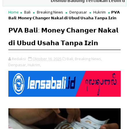
𝗗𝗶𝘀𝗵𝘂𝗯 𝗕𝗮𝗱𝘂𝗻𝗴 𝗧𝗲𝗿𝘁𝗶𝗯𝗸𝗮𝗻 𝗟𝗲𝗯𝗶𝗵 𝗱𝗮𝗿𝗶 𝟯𝟬 
Home
Bali
Breaking News
Denpasar
Hukrim
𝗣𝗩𝗔
𝗕𝗮𝗹𝗶: 𝗠𝗼𝗻𝗲𝘆 𝗖𝗵𝗮𝗻𝗴𝗲𝗿 𝗡𝗮𝗸𝗮𝗹 𝗱𝗶 𝗨𝗯𝘂𝗱 𝗨𝘀𝗮𝗵𝗮 𝗧𝗮𝗻𝗽𝗮 𝗜𝘇𝗶𝗻
𝗣𝗩𝗔 𝗕𝗮𝗹𝗶: 𝗠𝗼𝗻𝗲𝘆 𝗖𝗵𝗮𝗻𝗴𝗲𝗿 𝗡𝗮𝗸𝗮𝗹
𝗱𝗶 𝗨𝗯𝘂𝗱 𝗨𝘀𝗮𝗵𝗮 𝗧𝗮𝗻𝗽𝗮 𝗜𝘇𝗶𝗻
Redaksi
Oktober 16, 2025
Bali,
Breaking News,
Denpasar,
Hukrim,