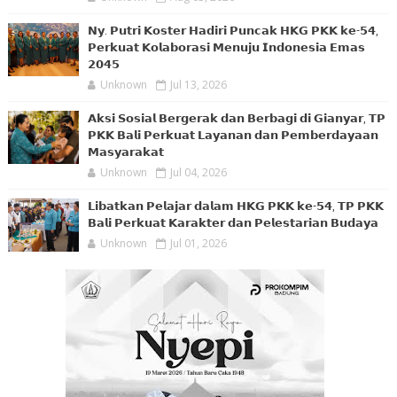
𝗡𝘆. 𝗣𝘂𝘁𝗿𝗶 𝗞𝗼𝘀𝘁𝗲𝗿 𝗛𝗮𝗱𝗶𝗿𝗶 𝗣𝘂𝗻𝗰𝗮𝗸 𝗛𝗞𝗚 𝗣𝗞𝗞 𝗸𝗲-𝟱𝟰,
𝗣𝗲𝗿𝗸𝘂𝗮𝘁 𝗞𝗼𝗹𝗮𝗯𝗼𝗿𝗮𝘀𝗶 𝗠𝗲𝗻𝘂𝗷𝘂 𝗜𝗻𝗱𝗼𝗻𝗲𝘀𝗶𝗮 𝗘𝗺𝗮𝘀
𝟮𝟬𝟰𝟱
Unknown
Jul 13, 2026
𝗔𝗸𝘀𝗶 𝗦𝗼𝘀𝗶𝗮𝗹 𝗕𝗲𝗿𝗴𝗲𝗿𝗮𝗸 𝗱𝗮𝗻 𝗕𝗲𝗿𝗯𝗮𝗴𝗶 𝗱𝗶 𝗚𝗶𝗮𝗻𝘆𝗮𝗿, 𝗧𝗣
𝗣𝗞𝗞 𝗕𝗮𝗹𝗶 𝗣𝗲𝗿𝗸𝘂𝗮𝘁 𝗟𝗮𝘆𝗮𝗻𝗮𝗻 𝗱𝗮𝗻 𝗣𝗲𝗺𝗯𝗲𝗿𝗱𝗮𝘆𝗮𝗮𝗻
𝗠𝗮𝘀𝘆𝗮𝗿𝗮𝗸𝗮𝘁
Unknown
Jul 04, 2026
𝗟𝗶𝗯𝗮𝘁𝗸𝗮𝗻 𝗣𝗲𝗹𝗮𝗷𝗮𝗿 𝗱𝗮𝗹𝗮𝗺 𝗛𝗞𝗚 𝗣𝗞𝗞 𝗸𝗲-𝟱𝟰, 𝗧𝗣 𝗣𝗞𝗞
𝗕𝗮𝗹𝗶 𝗣𝗲𝗿𝗸𝘂𝗮𝘁 𝗞𝗮𝗿𝗮𝗸𝘁𝗲𝗿 𝗱𝗮𝗻 𝗣𝗲𝗹𝗲𝘀𝘁𝗮𝗿𝗶𝗮𝗻 𝗕𝘂𝗱𝗮𝘆𝗮
Unknown
Jul 01, 2026