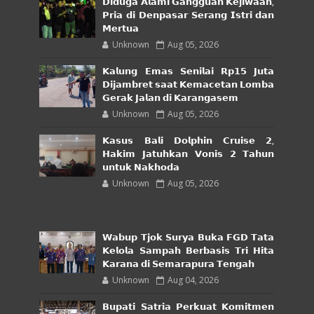
𝗗𝗶𝗱𝘂𝗴𝗮 𝗔𝗹𝗮𝗺𝗶 𝗚𝗮𝗻𝗴𝗴𝘂𝗮𝗻 𝗞𝗲𝗷𝗶𝘄𝗮𝗮𝗻,
𝗣𝗿𝗶𝗮 𝗱𝗶 𝗗𝗲𝗻𝗽𝗮𝘀𝗮𝗿 𝗦𝗲𝗿𝗮𝗻𝗴 𝗜𝘀𝘁𝗿𝗶 𝗱𝗮𝗻
𝗠𝗲𝗿𝘁𝘂𝗮
Unknown
Aug 05, 2026
𝗞𝗮𝗹𝘂𝗻𝗴 𝗘𝗺𝗮𝘀 𝗦𝗲𝗻𝗶𝗹𝗮𝗶 𝗥𝗽𝟭𝟱 𝗝𝘂𝘁𝗮
𝗗𝗶𝗷𝗮𝗺𝗯𝗿𝗲𝘁 𝘀𝗮𝗮𝘁 𝗞𝗲𝗺𝗮𝗰𝗲𝘁𝗮𝗻 𝗟𝗼𝗺𝗯𝗮
𝗚𝗲𝗿𝗮𝗸 𝗝𝗮𝗹𝗮𝗻 𝗱𝗶 𝗞𝗮𝗿𝗮𝗻𝗴𝗮𝘀𝗲𝗺
Unknown
Aug 05, 2026
𝗞𝗮𝘀𝘂𝘀 𝗕𝗮𝗹𝗶 𝗗𝗼𝗹𝗽𝗵𝗶𝗻 𝗖𝗿𝘂𝗶𝘀𝗲 𝟮,
𝗛𝗮𝗸𝗶𝗺 𝗝𝗮𝘁𝘂𝗵𝗸𝗮𝗻 𝗩𝗼𝗻𝗶𝘀 𝟮 𝗧𝗮𝗵𝘂𝗻
𝘂𝗻𝘁𝘂𝗸 𝗡𝗮𝗸𝗵𝗼𝗱𝗮
Unknown
Aug 05, 2026
𝗪𝗮𝗯𝘂𝗽 𝗧𝗷𝗼𝗸 𝗦𝘂𝗿𝘆𝗮 𝗕𝘂𝗸𝗮 𝗙𝗚𝗗 𝗧𝗮𝘁𝗮
𝗞𝗲𝗹𝗼𝗹𝗮 𝗦𝗮𝗺𝗽𝗮𝗵 𝗕𝗲𝗿𝗯𝗮𝘀𝗶𝘀 𝗧𝗿𝗶 𝗛𝗶𝘁𝗮
𝗞𝗮𝗿𝗮𝗻𝗮 𝗱𝗶 𝗦𝗲𝗺𝗮𝗿𝗮𝗽𝘂𝗿𝗮 𝗧𝗲𝗻𝗴𝗮𝗵
Unknown
Aug 04, 2026
𝗕𝘂𝗽𝗮𝘁𝗶 𝗦𝗮𝘁𝗿𝗶𝗮 𝗣𝗲𝗿𝗸𝘂𝗮𝘁 𝗞𝗼𝗺𝗶𝘁𝗺𝗲𝗻