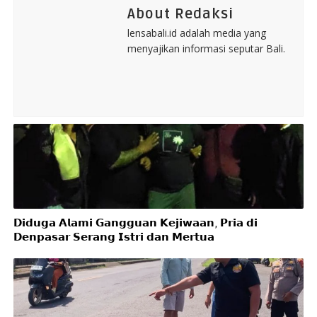
About Redaksi
lensabali.id adalah media yang
menyajikan informasi seputar Bali.
𝗗𝗶𝗱𝘂𝗴𝗮 𝗔𝗹𝗮𝗺𝗶 𝗚𝗮𝗻𝗴𝗴𝘂𝗮𝗻 𝗞𝗲𝗷𝗶𝘄𝗮𝗮𝗻, 𝗣𝗿𝗶𝗮 𝗱𝗶
𝗗𝗲𝗻𝗽𝗮𝘀𝗮𝗿 𝗦𝗲𝗿𝗮𝗻𝗴 𝗜𝘀𝘁𝗿𝗶 𝗱𝗮𝗻 𝗠𝗲𝗿𝘁𝘂𝗮