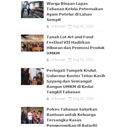
𝗪𝗮𝗿𝗴𝗮 𝗕𝗶𝗻𝗮𝗮𝗻 𝗟𝗮𝗽𝗮𝘀
𝗧𝗮𝗯𝗮𝗻𝗮𝗻 𝗞𝗲𝗹𝗼𝗹𝗮 𝗣𝗲𝘁𝗲𝗿𝗻𝗮𝗸𝗮𝗻
𝗔𝘆𝗮𝗺 𝗣𝗲𝘁𝗲𝗹𝘂𝗿 𝗱𝗶 𝗟𝗮𝗵𝗮𝗻
𝗦𝗲𝗺𝗽𝗶𝘁
Unknown
Aug 05, 2026
𝗧𝗮𝗻𝗮𝗵 𝗟𝗼𝘁 𝗔𝗿𝘁 𝗮𝗻𝗱 𝗙𝗼𝗼𝗱
𝗙𝗲𝘀𝘁𝗶𝘃𝗮𝗹 𝗩𝗜𝗜 𝗛𝗮𝗱𝗶𝗿𝗸𝗮𝗻
𝗛𝗶𝗯𝘂𝗿𝗮𝗻 𝗱𝗮𝗻 𝗣𝗿𝗼𝗺𝗼𝘀𝗶 𝗣𝗿𝗼𝗱𝘂𝗸
𝗨𝗠𝗞𝗠
Unknown
Aug 03, 2026
𝗣𝗲𝗿𝗶𝗻𝗴𝗮𝘁𝗶 𝗧𝘂𝗺𝗽𝗲𝗸 𝗞𝗿𝘂𝗹𝘂𝘁,
𝗚𝘂𝗯𝗲𝗿𝗻𝘂𝗿 𝗞𝗼𝘀𝘁𝗲𝗿 𝗧𝗲𝗯𝗮𝗿 𝗞𝗮𝘀𝗶𝗵
𝗦𝗮𝘆𝗮𝗻𝗴 𝗱𝗮𝗻 𝗦𝗲𝗺𝗮𝗻𝗴𝗮𝘁
𝗕𝗮𝗻𝗴𝘂𝗻 𝗨𝗠𝗞𝗠 𝗱𝗶 𝗞𝗲𝗱𝗮𝗶
𝗧𝗮𝗻𝗴𝗸𝗶𝗹 𝗧𝗮𝗯𝗮𝗻𝗮𝗻
Unknown
Aug 02, 2026
𝗣𝗼𝗹𝗿𝗲𝘀 𝗧𝗮𝗯𝗮𝗻𝗮𝗻 𝗦𝗮𝗹𝘂𝗿𝗸𝗮𝗻
𝗕𝗮𝗻𝘁𝘂𝗮𝗻 𝘂𝗻𝘁𝘂𝗸 𝗞𝗲𝗹𝘂𝗮𝗿𝗴𝗮
𝗧𝗲𝗿𝘀𝗮𝗻𝗴𝗸𝗮 𝗞𝗮𝘀𝘂𝘀
𝗣𝗲𝗻𝗴𝗲𝗿𝗼𝘆𝗼𝗸𝗮𝗻 𝗱𝗶 𝗕𝗮𝘁𝘂𝗿𝗶𝘁𝗶