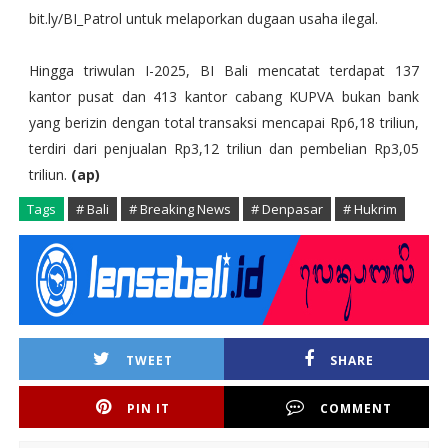
bit.ly/BI_Patrol untuk melaporkan dugaan usaha ilegal.
Hingga triwulan I-2025, BI Bali mencatat terdapat 137
kantor pusat dan 413 kantor cabang KUPVA bukan bank
yang berizin dengan total transaksi mencapai Rp6,18 triliun,
terdiri dari penjualan Rp3,12 triliun dan pembelian Rp3,05
triliun.
(ap)
Tags
# Bali
# Breaking News
# Denpasar
# Hukrim
TWEET
SHARE
PIN IT
COMMENT