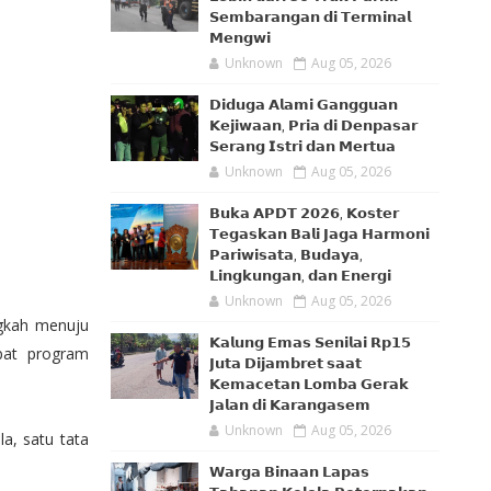
𝗦𝗲𝗺𝗯𝗮𝗿𝗮𝗻𝗴𝗮𝗻 𝗱𝗶 𝗧𝗲𝗿𝗺𝗶𝗻𝗮𝗹
𝗠𝗲𝗻𝗴𝘄𝗶
Unknown
Aug 05, 2026
𝗗𝗶𝗱𝘂𝗴𝗮 𝗔𝗹𝗮𝗺𝗶 𝗚𝗮𝗻𝗴𝗴𝘂𝗮𝗻
𝗞𝗲𝗷𝗶𝘄𝗮𝗮𝗻, 𝗣𝗿𝗶𝗮 𝗱𝗶 𝗗𝗲𝗻𝗽𝗮𝘀𝗮𝗿
𝗦𝗲𝗿𝗮𝗻𝗴 𝗜𝘀𝘁𝗿𝗶 𝗱𝗮𝗻 𝗠𝗲𝗿𝘁𝘂𝗮
Unknown
Aug 05, 2026
𝗕𝘂𝗸𝗮 𝗔𝗣𝗗𝗧 𝟮𝟬𝟮𝟲, 𝗞𝗼𝘀𝘁𝗲𝗿
𝗧𝗲𝗴𝗮𝘀𝗸𝗮𝗻 𝗕𝗮𝗹𝗶 𝗝𝗮𝗴𝗮 𝗛𝗮𝗿𝗺𝗼𝗻𝗶
𝗣𝗮𝗿𝗶𝘄𝗶𝘀𝗮𝘁𝗮, 𝗕𝘂𝗱𝗮𝘆𝗮,
𝗟𝗶𝗻𝗴𝗸𝘂𝗻𝗴𝗮𝗻, 𝗱𝗮𝗻 𝗘𝗻𝗲𝗿𝗴𝗶
Unknown
Aug 05, 2026
ngkah menuju
𝗞𝗮𝗹𝘂𝗻𝗴 𝗘𝗺𝗮𝘀 𝗦𝗲𝗻𝗶𝗹𝗮𝗶 𝗥𝗽𝟭𝟱
pat program
𝗝𝘂𝘁𝗮 𝗗𝗶𝗷𝗮𝗺𝗯𝗿𝗲𝘁 𝘀𝗮𝗮𝘁
𝗞𝗲𝗺𝗮𝗰𝗲𝘁𝗮𝗻 𝗟𝗼𝗺𝗯𝗮 𝗚𝗲𝗿𝗮𝗸
𝗝𝗮𝗹𝗮𝗻 𝗱𝗶 𝗞𝗮𝗿𝗮𝗻𝗴𝗮𝘀𝗲𝗺
Unknown
Aug 05, 2026
a, satu tata
𝗪𝗮𝗿𝗴𝗮 𝗕𝗶𝗻𝗮𝗮𝗻 𝗟𝗮𝗽𝗮𝘀