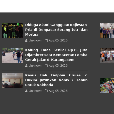
𝗗𝗶𝗱𝘂𝗴𝗮 𝗔𝗹𝗮𝗺𝗶 𝗚𝗮𝗻𝗴𝗴𝘂𝗮𝗻 𝗞𝗲𝗷𝗶𝘄𝗮𝗮𝗻,
𝗣𝗿𝗶𝗮 𝗱𝗶 𝗗𝗲𝗻𝗽𝗮𝘀𝗮𝗿 𝗦𝗲𝗿𝗮𝗻𝗴 𝗜𝘀𝘁𝗿𝗶 𝗱𝗮𝗻
𝗠𝗲𝗿𝘁𝘂𝗮
Unknown
Aug 05, 2026
𝗞𝗮𝗹𝘂𝗻𝗴 𝗘𝗺𝗮𝘀 𝗦𝗲𝗻𝗶𝗹𝗮𝗶 𝗥𝗽𝟭𝟱 𝗝𝘂𝘁𝗮
𝗗𝗶𝗷𝗮𝗺𝗯𝗿𝗲𝘁 𝘀𝗮𝗮𝘁 𝗞𝗲𝗺𝗮𝗰𝗲𝘁𝗮𝗻 𝗟𝗼𝗺𝗯𝗮
𝗚𝗲𝗿𝗮𝗸 𝗝𝗮𝗹𝗮𝗻 𝗱𝗶 𝗞𝗮𝗿𝗮𝗻𝗴𝗮𝘀𝗲𝗺
Unknown
Aug 05, 2026
𝗞𝗮𝘀𝘂𝘀 𝗕𝗮𝗹𝗶 𝗗𝗼𝗹𝗽𝗵𝗶𝗻 𝗖𝗿𝘂𝗶𝘀𝗲 𝟮,
𝗛𝗮𝗸𝗶𝗺 𝗝𝗮𝘁𝘂𝗵𝗸𝗮𝗻 𝗩𝗼𝗻𝗶𝘀 𝟮 𝗧𝗮𝗵𝘂𝗻
𝘂𝗻𝘁𝘂𝗸 𝗡𝗮𝗸𝗵𝗼𝗱𝗮
Unknown
Aug 05, 2026