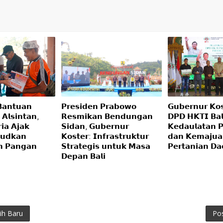
𝗮𝗻𝘁𝘂𝗮𝗻
𝗣𝗿𝗲𝘀𝗶𝗱𝗲𝗻 𝗣𝗿𝗮𝗯𝗼𝘄𝗼
𝗚𝘂𝗯𝗲𝗿𝗻𝘂𝗿 𝗞𝗼𝘀
 𝗔𝗹𝘀𝗶𝗻𝘁𝗮𝗻,
𝗥𝗲𝘀𝗺𝗶𝗸𝗮𝗻 𝗕𝗲𝗻𝗱𝘂𝗻𝗴𝗮𝗻
𝗗𝗣𝗗 𝗛𝗞𝗧𝗜 𝗕𝗮𝗹
𝗶𝗮 𝗔𝗷𝗮𝗸
𝗦𝗶𝗱𝗮𝗻, 𝗚𝘂𝗯𝗲𝗿𝗻𝘂𝗿
𝗞𝗲𝗱𝗮𝘂𝗹𝗮𝘁𝗮𝗻 
𝘂𝗱𝗸𝗮𝗻
𝗞𝗼𝘀𝘁𝗲𝗿: 𝗜𝗻𝗳𝗿𝗮𝘀𝘁𝗿𝘂𝗸𝘁𝘂𝗿
𝗱𝗮𝗻 𝗞𝗲𝗺𝗮𝗷𝘂𝗮
𝗻 𝗣𝗮𝗻𝗴𝗮𝗻
𝗦𝘁𝗿𝗮𝘁𝗲𝗴𝗶𝘀 𝘂𝗻𝘁𝘂𝗸 𝗠𝗮𝘀𝗮
𝗣𝗲𝗿𝘁𝗮𝗻𝗶𝗮𝗻 𝗗𝗮
𝗗𝗲𝗽𝗮𝗻 𝗕𝗮𝗹𝗶
ih Baru
Po