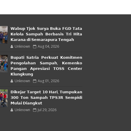
𝗪𝗮𝗯𝘂𝗽 𝗧𝗷𝗼𝗸 𝗦𝘂𝗿𝘆𝗮 𝗕𝘂𝗸𝗮 𝗙𝗚𝗗 𝗧𝗮𝘁𝗮
𝗞𝗲𝗹𝗼𝗹𝗮 𝗦𝗮𝗺𝗽𝗮𝗵 𝗕𝗲𝗿𝗯𝗮𝘀𝗶𝘀 𝗧𝗿𝗶 𝗛𝗶𝘁𝗮
𝗞𝗮𝗿𝗮𝗻𝗮 𝗱𝗶 𝗦𝗲𝗺𝗮𝗿𝗮𝗽𝘂𝗿𝗮 𝗧𝗲𝗻𝗴𝗮𝗵
Unknown
Aug 04, 2026
𝗕𝘂𝗽𝗮𝘁𝗶 𝗦𝗮𝘁𝗿𝗶𝗮 𝗣𝗲𝗿𝗸𝘂𝗮𝘁 𝗞𝗼𝗺𝗶𝘁𝗺𝗲𝗻
𝗣𝗲𝗻𝗴𝗼𝗹𝗮𝗵𝗮𝗻 𝗦𝗮𝗺𝗽𝗮𝗵, 𝗞𝗲𝗺𝗲𝗻𝗸𝗼
𝗣𝗮𝗻𝗴𝗮𝗻 𝗔𝗽𝗿𝗲𝘀𝗶𝗮𝘀𝗶 𝗧𝗢𝗦𝗦 𝗖𝗲𝗻𝘁𝗲𝗿
𝗞𝗹𝘂𝗻𝗴𝗸𝘂𝗻𝗴
Unknown
Aug 01, 2026
𝗗𝗶𝗸𝗲𝗷𝗮𝗿 𝗧𝗮𝗿𝗴𝗲𝘁 𝟭𝟬 𝗛𝗮𝗿𝗶, 𝗧𝘂𝗺𝗽𝘂𝗸𝗮𝗻
𝟯𝟬𝟬 𝗧𝗼𝗻 𝗦𝗮𝗺𝗽𝗮𝗵 𝗧𝗣𝗦𝟯𝗥 𝗦𝗲𝗺𝗽𝗶𝗱𝗶
𝗠𝘂𝗹𝗮𝗶 𝗗𝗶𝗮𝗻𝗴𝗸𝘂𝘁
Unknown
Jul 29, 2026