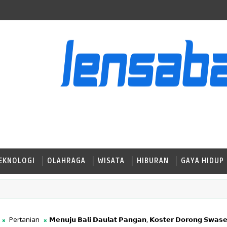
EKNOLOGI
OLAHRAGA
WISATA
HIBURAN
GAYA HIDUP
Pertanian
𝗠𝗲𝗻𝘂𝗷𝘂 𝗕𝗮𝗹𝗶 𝗗𝗮𝘂𝗹𝗮𝘁 𝗣𝗮𝗻𝗴𝗮𝗻, 𝗞𝗼𝘀𝘁𝗲𝗿 𝗗𝗼𝗿𝗼𝗻𝗴 𝗦𝘄𝗮