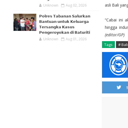
asli Bali ya
Unknown
Aug 02, 2026
𝗣𝗼𝗹𝗿𝗲𝘀 𝗧𝗮𝗯𝗮𝗻𝗮𝗻 𝗦𝗮𝗹𝘂𝗿𝗸𝗮𝗻
“Cabai ini
𝗕𝗮𝗻𝘁𝘂𝗮𝗻 𝘂𝗻𝘁𝘂𝗸 𝗞𝗲𝗹𝘂𝗮𝗿𝗴𝗮
hingga indu
𝗧𝗲𝗿𝘀𝗮𝗻𝗴𝗸𝗮 𝗞𝗮𝘀𝘂𝘀
𝗣𝗲𝗻𝗴𝗲𝗿𝗼𝘆𝗼𝗸𝗮𝗻 𝗱𝗶 𝗕𝗮𝘁𝘂𝗿𝗶𝘁𝗶
(editor/GP)
Unknown
Aug 01, 2026
Tags
# Bali