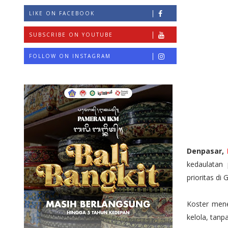
LIKE ON FACEBOOK
SUBSCRIBE ON YOUTUBE
FOLLOW ON INSTAGRAM
Denpasar,
kedaulatan
prioritas di
Koster mene
kelola, tanp