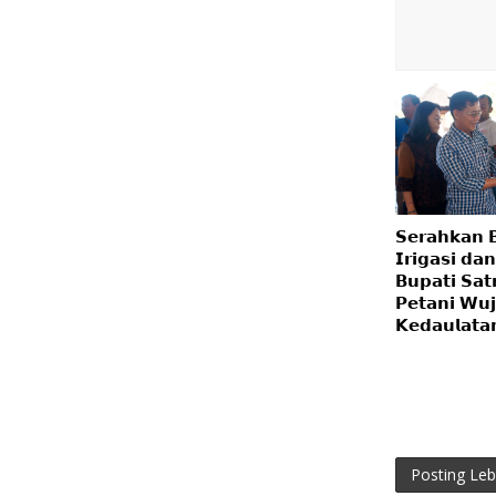
𝗦𝗲𝗿𝗮𝗵𝗸𝗮𝗻 
𝗜𝗿𝗶𝗴𝗮𝘀𝗶 𝗱𝗮𝗻
𝗕𝘂𝗽𝗮𝘁𝗶 𝗦𝗮𝘁
𝗣𝗲𝘁𝗮𝗻𝗶 𝗪𝘂
𝗞𝗲𝗱𝗮𝘂𝗹𝗮𝘁𝗮
Posting Leb