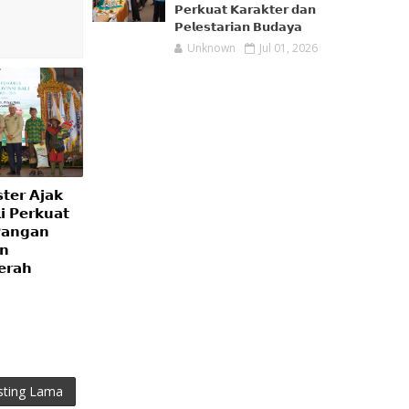
𝗣𝗲𝗿𝗸𝘂𝗮𝘁 𝗞𝗮𝗿𝗮𝗸𝘁𝗲𝗿 𝗱𝗮𝗻
𝗣𝗲𝗹𝗲𝘀𝘁𝗮𝗿𝗶𝗮𝗻 𝗕𝘂𝗱𝗮𝘆𝗮
Unknown
Jul 01, 2026
𝘁𝗲𝗿 𝗔𝗷𝗮𝗸
 𝗣𝗲𝗿𝗸𝘂𝗮𝘁
𝗮𝗻𝗴𝗮𝗻
𝗻
𝗲𝗿𝗮𝗵
sting Lama