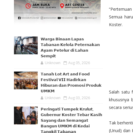
“Pertemuan
Semua harus
Koster.
𝗪𝗮𝗿𝗴𝗮 𝗕𝗶𝗻𝗮𝗮𝗻 𝗟𝗮𝗽𝗮𝘀
𝗧𝗮𝗯𝗮𝗻𝗮𝗻 𝗞𝗲𝗹𝗼𝗹𝗮 𝗣𝗲𝘁𝗲𝗿𝗻𝗮𝗸𝗮𝗻
𝗔𝘆𝗮𝗺 𝗣𝗲𝘁𝗲𝗹𝘂𝗿 𝗱𝗶 𝗟𝗮𝗵𝗮𝗻
𝗦𝗲𝗺𝗽𝗶𝘁
Unknown
Aug 05, 2026
𝗧𝗮𝗻𝗮𝗵 𝗟𝗼𝘁 𝗔𝗿𝘁 𝗮𝗻𝗱 𝗙𝗼𝗼𝗱
𝗙𝗲𝘀𝘁𝗶𝘃𝗮𝗹 𝗩𝗜𝗜 𝗛𝗮𝗱𝗶𝗿𝗸𝗮𝗻
𝗛𝗶𝗯𝘂𝗿𝗮𝗻 𝗱𝗮𝗻 𝗣𝗿𝗼𝗺𝗼𝘀𝗶 𝗣𝗿𝗼𝗱𝘂𝗸
𝗨𝗠𝗞𝗠
Salah satu 
Unknown
Aug 03, 2026
khususnya b
secara seri
𝗣𝗲𝗿𝗶𝗻𝗴𝗮𝘁𝗶 𝗧𝘂𝗺𝗽𝗲𝗸 𝗞𝗿𝘂𝗹𝘂𝘁,
𝗚𝘂𝗯𝗲𝗿𝗻𝘂𝗿 𝗞𝗼𝘀𝘁𝗲𝗿 𝗧𝗲𝗯𝗮𝗿 𝗞𝗮𝘀𝗶𝗵
𝗦𝗮𝘆𝗮𝗻𝗴 𝗱𝗮𝗻 𝗦𝗲𝗺𝗮𝗻𝗴𝗮𝘁
Tak berhenti
𝗕𝗮𝗻𝗴𝘂𝗻 𝗨𝗠𝗞𝗠 𝗱𝗶 𝗞𝗲𝗱𝗮𝗶
(Unud) dan 
𝗧𝗮𝗻𝗴𝗸𝗶𝗹 𝗧𝗮𝗯𝗮𝗻𝗮𝗻