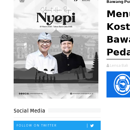
𝗕𝗮𝘄𝗮𝗻𝗴 𝗣𝘂𝘁
𝗠𝗲𝗻
𝗞𝗼𝘀
𝗕𝗮𝘄
𝗣𝗲𝗱𝗮
Lensa Bali
Social Media
FOLLOW ON TWITTER