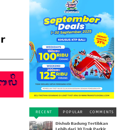
𝗿
RECENT
POPULAR
COMMENTS
𝗗𝗶𝘀𝗵𝘂𝗯 𝗕𝗮𝗱𝘂𝗻𝗴 𝗧𝗲𝗿𝘁𝗶𝗯𝗸𝗮𝗻
𝗟𝗲𝗯𝗶𝗵 𝗱𝗮𝗿𝗶 𝟯𝟬 𝗧𝗿𝘂𝗸 𝗣𝗮𝗿𝗸𝗶𝗿