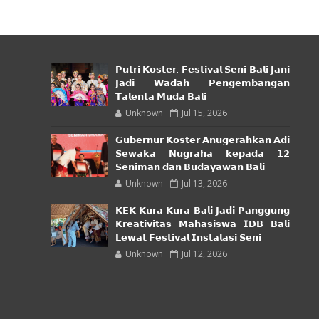
𝗣𝘂𝘁𝗿𝗶 𝗞𝗼𝘀𝘁𝗲𝗿: 𝗙𝗲𝘀𝘁𝗶𝘃𝗮𝗹 𝗦𝗲𝗻𝗶 𝗕𝗮𝗹𝗶 𝗝𝗮𝗻𝗶
𝗝𝗮𝗱𝗶 𝗪𝗮𝗱𝗮𝗵 𝗣𝗲𝗻𝗴𝗲𝗺𝗯𝗮𝗻𝗴𝗮𝗻
𝗧𝗮𝗹𝗲𝗻𝘁𝗮 𝗠𝘂𝗱𝗮 𝗕𝗮𝗹𝗶
Unknown
Jul 15, 2026
𝗚𝘂𝗯𝗲𝗿𝗻𝘂𝗿 𝗞𝗼𝘀𝘁𝗲𝗿 𝗔𝗻𝘂𝗴𝗲𝗿𝗮𝗵𝗸𝗮𝗻 𝗔𝗱𝗶
𝗦𝗲𝘄𝗮𝗸𝗮 𝗡𝘂𝗴𝗿𝗮𝗵𝗮 𝗸𝗲𝗽𝗮𝗱𝗮 𝟭𝟮
𝗦𝗲𝗻𝗶𝗺𝗮𝗻 𝗱𝗮𝗻 𝗕𝘂𝗱𝗮𝘆𝗮𝘄𝗮𝗻 𝗕𝗮𝗹𝗶
Unknown
Jul 13, 2026
𝗞𝗘𝗞 𝗞𝘂𝗿𝗮 𝗞𝘂𝗿𝗮 𝗕𝗮𝗹𝗶 𝗝𝗮𝗱𝗶 𝗣𝗮𝗻𝗴𝗴𝘂𝗻𝗴
𝗞𝗿𝗲𝗮𝘁𝗶𝘃𝗶𝘁𝗮𝘀 𝗠𝗮𝗵𝗮𝘀𝗶𝘀𝘄𝗮 𝗜𝗗𝗕 𝗕𝗮𝗹𝗶
𝗟𝗲𝘄𝗮𝘁 𝗙𝗲𝘀𝘁𝗶𝘃𝗮𝗹 𝗜𝗻𝘀𝘁𝗮𝗹𝗮𝘀𝗶 𝗦𝗲𝗻𝗶
Unknown
Jul 12, 2026