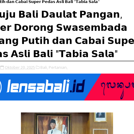
𝗵 𝗱𝗮𝗻 𝗖𝗮𝗯𝗮𝗶 𝗦𝘂𝗽𝗲𝗿 𝗣𝗲𝗱𝗮𝘀 𝗔𝘀𝗹𝗶 𝗕𝗮𝗹𝗶 "𝗧𝗮𝗯𝗶𝗮 𝗦𝗮𝗹𝗮"
𝗷𝘂 𝗕𝗮𝗹𝗶 𝗗𝗮𝘂𝗹𝗮𝘁 𝗣𝗮𝗻𝗴𝗮𝗻,
𝗲𝗿 𝗗𝗼𝗿𝗼𝗻𝗴 𝗦𝘄𝗮𝘀𝗲𝗺𝗯𝗮𝗱𝗮
𝗻𝗴 𝗣𝘂𝘁𝗶𝗵 𝗱𝗮𝗻 𝗖𝗮𝗯𝗮𝗶 𝗦𝘂𝗽𝗲
𝘀 𝗔𝘀𝗹𝗶 𝗕𝗮𝗹𝗶 "𝗧𝗮𝗯𝗶𝗮 𝗦𝗮𝗹𝗮"
Oktober 20, 2025
Bali,
Pertanian,