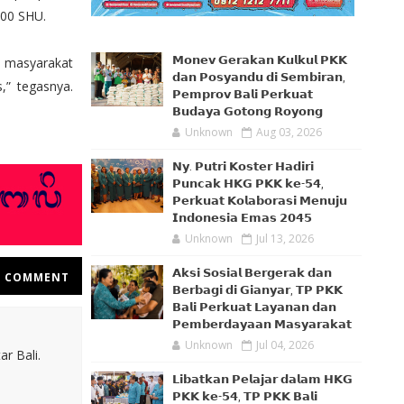
000 SHU.
𝗠𝗼𝗻𝗲𝘃 𝗚𝗲𝗿𝗮𝗸𝗮𝗻 𝗞𝘂𝗹𝗸𝘂𝗹 𝗣𝗞𝗞
 masyarakat
𝗱𝗮𝗻 𝗣𝗼𝘀𝘆𝗮𝗻𝗱𝘂 𝗱𝗶 𝗦𝗲𝗺𝗯𝗶𝗿𝗮𝗻,
,” tegasnya.
𝗣𝗲𝗺𝗽𝗿𝗼𝘃 𝗕𝗮𝗹𝗶 𝗣𝗲𝗿𝗸𝘂𝗮𝘁
𝗕𝘂𝗱𝗮𝘆𝗮 𝗚𝗼𝘁𝗼𝗻𝗴 𝗥𝗼𝘆𝗼𝗻𝗴
Unknown
Aug 03, 2026
𝗡𝘆. 𝗣𝘂𝘁𝗿𝗶 𝗞𝗼𝘀𝘁𝗲𝗿 𝗛𝗮𝗱𝗶𝗿𝗶
𝗣𝘂𝗻𝗰𝗮𝗸 𝗛𝗞𝗚 𝗣𝗞𝗞 𝗸𝗲-𝟱𝟰,
𝗣𝗲𝗿𝗸𝘂𝗮𝘁 𝗞𝗼𝗹𝗮𝗯𝗼𝗿𝗮𝘀𝗶 𝗠𝗲𝗻𝘂𝗷𝘂
𝗜𝗻𝗱𝗼𝗻𝗲𝘀𝗶𝗮 𝗘𝗺𝗮𝘀 𝟮𝟬𝟰𝟱
Unknown
Jul 13, 2026
𝗔𝗸𝘀𝗶 𝗦𝗼𝘀𝗶𝗮𝗹 𝗕𝗲𝗿𝗴𝗲𝗿𝗮𝗸 𝗱𝗮𝗻
COMMENT
𝗕𝗲𝗿𝗯𝗮𝗴𝗶 𝗱𝗶 𝗚𝗶𝗮𝗻𝘆𝗮𝗿, 𝗧𝗣 𝗣𝗞𝗞
𝗕𝗮𝗹𝗶 𝗣𝗲𝗿𝗸𝘂𝗮𝘁 𝗟𝗮𝘆𝗮𝗻𝗮𝗻 𝗱𝗮𝗻
𝗣𝗲𝗺𝗯𝗲𝗿𝗱𝗮𝘆𝗮𝗮𝗻 𝗠𝗮𝘀𝘆𝗮𝗿𝗮𝗸𝗮𝘁
Unknown
Jul 04, 2026
r Bali.
𝗟𝗶𝗯𝗮𝘁𝗸𝗮𝗻 𝗣𝗲𝗹𝗮𝗷𝗮𝗿 𝗱𝗮𝗹𝗮𝗺 𝗛𝗞𝗚
𝗣𝗞𝗞 𝗸𝗲-𝟱𝟰, 𝗧𝗣 𝗣𝗞𝗞 𝗕𝗮𝗹𝗶