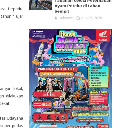
𝗧𝗮𝗯𝗮𝗻𝗮𝗻 𝗞𝗲𝗹𝗼𝗹𝗮 𝗣𝗲𝘁𝗲𝗿𝗻𝗮𝗸𝗮𝗻
𝗔𝘆𝗮𝗺 𝗣𝗲𝘁𝗲𝗹𝘂𝗿 𝗱𝗶 𝗟𝗮𝗵𝗮𝗻
ra terpadu.
𝗦𝗲𝗺𝗽𝗶𝘁
tahun,” ujar
Unknown
Aug 05, 2026
angan lokal,
an dilakukan
dekat.
sitas Udayana
 super pedas