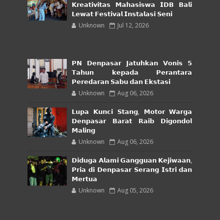
𝗞𝗿𝗲𝗮𝘁𝗶𝘃𝗶𝘁𝗮𝘀 𝗠𝗮𝗵𝗮𝘀𝗶𝘀𝘄𝗮 𝗜𝗗𝗕 𝗕𝗮𝗹𝗶
𝗟𝗲𝘄𝗮𝘁 𝗙𝗲𝘀𝘁𝗶𝘃𝗮𝗹 𝗜𝗻𝘀𝘁𝗮𝗹𝗮𝘀𝗶 𝗦𝗲𝗻𝗶
Unknown
Jul 12, 2026
𝗣𝗡 𝗗𝗲𝗻𝗽𝗮𝘀𝗮𝗿 𝗝𝗮𝘁𝘂𝗵𝗸𝗮𝗻 𝗩𝗼𝗻𝗶𝘀 𝟱
𝗧𝗮𝗵𝘂𝗻 𝗸𝗲𝗽𝗮𝗱𝗮 𝗣𝗲𝗿𝗮𝗻𝘁𝗮𝗿𝗮
𝗣𝗲𝗿𝗲𝗱𝗮𝗿𝗮𝗻 𝗦𝗮𝗯𝘂 𝗱𝗮𝗻 𝗘𝗸𝘀𝘁𝗮𝘀𝗶
Unknown
Aug 06, 2026
𝗟𝘂𝗽𝗮 𝗞𝘂𝗻𝗰𝗶 𝗦𝘁𝗮𝗻𝗴, 𝗠𝗼𝘁𝗼𝗿 𝗪𝗮𝗿𝗴𝗮
𝗗𝗲𝗻𝗽𝗮𝘀𝗮𝗿 𝗕𝗮𝗿𝗮𝘁 𝗥𝗮𝗶𝗯 𝗗𝗶𝗴𝗼𝗻𝗱𝗼𝗹
𝗠𝗮𝗹𝗶𝗻𝗴
Unknown
Aug 06, 2026
𝗗𝗶𝗱𝘂𝗴𝗮 𝗔𝗹𝗮𝗺𝗶 𝗚𝗮𝗻𝗴𝗴𝘂𝗮𝗻 𝗞𝗲𝗷𝗶𝘄𝗮𝗮𝗻,
𝗣𝗿𝗶𝗮 𝗱𝗶 𝗗𝗲𝗻𝗽𝗮𝘀𝗮𝗿 𝗦𝗲𝗿𝗮𝗻𝗴 𝗜𝘀𝘁𝗿𝗶 𝗱𝗮𝗻
𝗠𝗲𝗿𝘁𝘂𝗮
Unknown
Aug 05, 2026