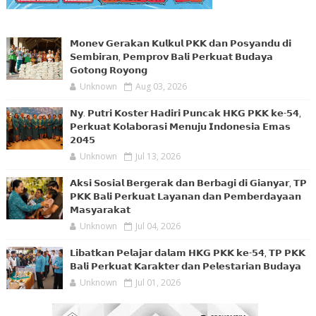
𝗠𝗼𝗻𝗲𝘃 𝗚𝗲𝗿𝗮𝗸𝗮𝗻 𝗞𝘂𝗹𝗸𝘂𝗹 𝗣𝗞𝗞 𝗱𝗮𝗻 𝗣𝗼𝘀𝘆𝗮𝗻𝗱𝘂 𝗱𝗶
𝗦𝗲𝗺𝗯𝗶𝗿𝗮𝗻, 𝗣𝗲𝗺𝗽𝗿𝗼𝘃 𝗕𝗮𝗹𝗶 𝗣𝗲𝗿𝗸𝘂𝗮𝘁 𝗕𝘂𝗱𝗮𝘆𝗮
𝗚𝗼𝘁𝗼𝗻𝗴 𝗥𝗼𝘆𝗼𝗻𝗴
Unknown
Aug 03, 2026
𝗡𝘆. 𝗣𝘂𝘁𝗿𝗶 𝗞𝗼𝘀𝘁𝗲𝗿 𝗛𝗮𝗱𝗶𝗿𝗶 𝗣𝘂𝗻𝗰𝗮𝗸 𝗛𝗞𝗚 𝗣𝗞𝗞 𝗸𝗲-𝟱𝟰,
𝗣𝗲𝗿𝗸𝘂𝗮𝘁 𝗞𝗼𝗹𝗮𝗯𝗼𝗿𝗮𝘀𝗶 𝗠𝗲𝗻𝘂𝗷𝘂 𝗜𝗻𝗱𝗼𝗻𝗲𝘀𝗶𝗮 𝗘𝗺𝗮𝘀
𝟮𝟬𝟰𝟱
Unknown
Jul 13, 2026
𝗔𝗸𝘀𝗶 𝗦𝗼𝘀𝗶𝗮𝗹 𝗕𝗲𝗿𝗴𝗲𝗿𝗮𝗸 𝗱𝗮𝗻 𝗕𝗲𝗿𝗯𝗮𝗴𝗶 𝗱𝗶 𝗚𝗶𝗮𝗻𝘆𝗮𝗿, 𝗧𝗣
𝗣𝗞𝗞 𝗕𝗮𝗹𝗶 𝗣𝗲𝗿𝗸𝘂𝗮𝘁 𝗟𝗮𝘆𝗮𝗻𝗮𝗻 𝗱𝗮𝗻 𝗣𝗲𝗺𝗯𝗲𝗿𝗱𝗮𝘆𝗮𝗮𝗻
𝗠𝗮𝘀𝘆𝗮𝗿𝗮𝗸𝗮𝘁
Unknown
Jul 04, 2026
𝗟𝗶𝗯𝗮𝘁𝗸𝗮𝗻 𝗣𝗲𝗹𝗮𝗷𝗮𝗿 𝗱𝗮𝗹𝗮𝗺 𝗛𝗞𝗚 𝗣𝗞𝗞 𝗸𝗲-𝟱𝟰, 𝗧𝗣 𝗣𝗞𝗞
𝗕𝗮𝗹𝗶 𝗣𝗲𝗿𝗸𝘂𝗮𝘁 𝗞𝗮𝗿𝗮𝗸𝘁𝗲𝗿 𝗱𝗮𝗻 𝗣𝗲𝗹𝗲𝘀𝘁𝗮𝗿𝗶𝗮𝗻 𝗕𝘂𝗱𝗮𝘆𝗮
Unknown
Jul 01, 2026