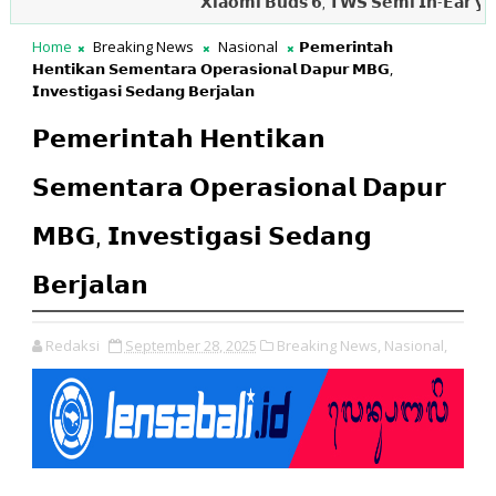
𝗫𝗶𝗮𝗼𝗺𝗶 𝗕𝘂𝗱𝘀 𝟲, 𝗧𝗪𝗦 𝗦𝗲𝗺𝗶 𝗜𝗻-𝗘𝗮𝗿 𝘆𝗮𝗻𝗴 𝗡𝘆
Home
Breaking News
Nasional
𝗣𝗲𝗺𝗲𝗿𝗶𝗻𝘁𝗮𝗵
𝗛𝗲𝗻𝘁𝗶𝗸𝗮𝗻 𝗦𝗲𝗺𝗲𝗻𝘁𝗮𝗿𝗮 𝗢𝗽𝗲𝗿𝗮𝘀𝗶𝗼𝗻𝗮𝗹 𝗗𝗮𝗽𝘂𝗿 𝗠𝗕𝗚,
𝗜𝗻𝘃𝗲𝘀𝘁𝗶𝗴𝗮𝘀𝗶 𝗦𝗲𝗱𝗮𝗻𝗴 𝗕𝗲𝗿𝗷𝗮𝗹𝗮𝗻
𝗣𝗲𝗺𝗲𝗿𝗶𝗻𝘁𝗮𝗵 𝗛𝗲𝗻𝘁𝗶𝗸𝗮𝗻
𝗦𝗲𝗺𝗲𝗻𝘁𝗮𝗿𝗮 𝗢𝗽𝗲𝗿𝗮𝘀𝗶𝗼𝗻𝗮𝗹 𝗗𝗮𝗽𝘂𝗿
𝗠𝗕𝗚, 𝗜𝗻𝘃𝗲𝘀𝘁𝗶𝗴𝗮𝘀𝗶 𝗦𝗲𝗱𝗮𝗻𝗴
𝗕𝗲𝗿𝗷𝗮𝗹𝗮𝗻
Redaksi
September 28, 2025
Breaking News,
Nasional,