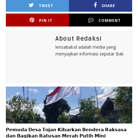
TWEET
SHARE
PIN IT
COMMENT
About Redaksi
lensabali.id adalah media yang
menyajikan informasi seputar Bali.
𝗣𝗲𝗺𝘂𝗱𝗮 𝗗𝗲𝘀𝗮 𝗧𝗼𝗷𝗮𝗻 𝗞𝗶𝗯𝗮𝗿𝗸𝗮𝗻 𝗕𝗲𝗻𝗱𝗲𝗿𝗮 𝗥𝗮𝗸𝘀𝗮𝘀𝗮
𝗱𝗮𝗻 𝗕𝗮𝗴𝗶𝗸𝗮𝗻 𝗥𝗮𝘁𝘂𝘀𝗮𝗻 𝗠𝗲𝗿𝗮𝗵 𝗣𝘂𝘁𝗶𝗵 𝗠𝗶𝗻𝗶