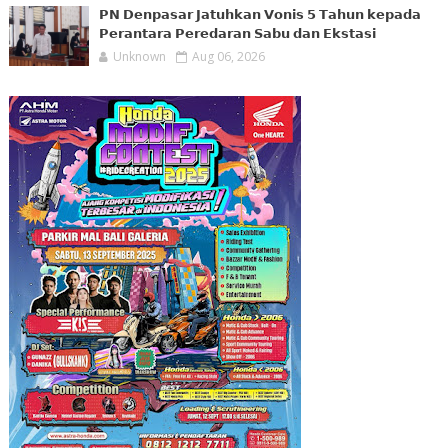
𝗣𝗡 𝗗𝗲𝗻𝗽𝗮𝘀𝗮𝗿 𝗝𝗮𝘁𝘂𝗵𝗸𝗮𝗻 𝗩𝗼𝗻𝗶𝘀 𝟱 𝗧𝗮𝗵𝘂𝗻 𝗸𝗲𝗽𝗮𝗱𝗮
𝗣𝗲𝗿𝗮𝗻𝘁𝗮𝗿𝗮 𝗣𝗲𝗿𝗲𝗱𝗮𝗿𝗮𝗻 𝗦𝗮𝗯𝘂 𝗱𝗮𝗻 𝗘𝗸𝘀𝘁𝗮𝘀𝗶
Unknown
Aug 06, 2026