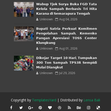
𝗪𝗮𝗯𝘂𝗽 𝗧𝗷𝗼𝗸 𝗦𝘂𝗿𝘆𝗮 𝗕𝘂𝗸𝗮 𝗙𝗚𝗗 𝗧𝗮𝘁𝗮
𝗞𝗲𝗹𝗼𝗹𝗮 𝗦𝗮𝗺𝗽𝗮𝗵 𝗕𝗲𝗿𝗯𝗮𝘀𝗶𝘀 𝗧𝗿𝗶 𝗛𝗶𝘁𝗮
𝗞𝗮𝗿𝗮𝗻𝗮 𝗱𝗶 𝗦𝗲𝗺𝗮𝗿𝗮𝗽𝘂𝗿𝗮 𝗧𝗲𝗻𝗴𝗮𝗵
Unknown
Aug 04, 2026
𝗕𝘂𝗽𝗮𝘁𝗶 𝗦𝗮𝘁𝗿𝗶𝗮 𝗣𝗲𝗿𝗸𝘂𝗮𝘁 𝗞𝗼𝗺𝗶𝘁𝗺𝗲𝗻
𝗣𝗲𝗻𝗴𝗼𝗹𝗮𝗵𝗮𝗻 𝗦𝗮𝗺𝗽𝗮𝗵, 𝗞𝗲𝗺𝗲𝗻𝗸𝗼
𝗣𝗮𝗻𝗴𝗮𝗻 𝗔𝗽𝗿𝗲𝘀𝗶𝗮𝘀𝗶 𝗧𝗢𝗦𝗦 𝗖𝗲𝗻𝘁𝗲𝗿
𝗞𝗹𝘂𝗻𝗴𝗸𝘂𝗻𝗴
Unknown
Aug 01, 2026
𝗗𝗶𝗸𝗲𝗷𝗮𝗿 𝗧𝗮𝗿𝗴𝗲𝘁 𝟭𝟬 𝗛𝗮𝗿𝗶, 𝗧𝘂𝗺𝗽𝘂𝗸𝗮𝗻
𝟯𝟬𝟬 𝗧𝗼𝗻 𝗦𝗮𝗺𝗽𝗮𝗵 𝗧𝗣𝗦𝟯𝗥 𝗦𝗲𝗺𝗽𝗶𝗱𝗶
𝗠𝘂𝗹𝗮𝗶 𝗗𝗶𝗮𝗻𝗴𝗸𝘂𝘁
Unknown
Jul 29, 2026
Copyright by
TemplatesYard
| Distributed by
Lensa Bali