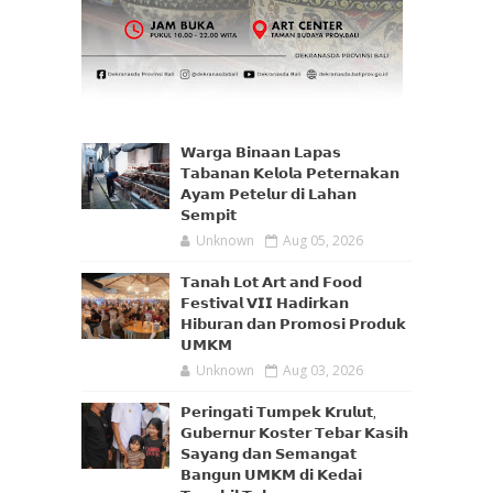
𝗪𝗮𝗿𝗴𝗮 𝗕𝗶𝗻𝗮𝗮𝗻 𝗟𝗮𝗽𝗮𝘀
𝗧𝗮𝗯𝗮𝗻𝗮𝗻 𝗞𝗲𝗹𝗼𝗹𝗮 𝗣𝗲𝘁𝗲𝗿𝗻𝗮𝗸𝗮𝗻
𝗔𝘆𝗮𝗺 𝗣𝗲𝘁𝗲𝗹𝘂𝗿 𝗱𝗶 𝗟𝗮𝗵𝗮𝗻
𝗦𝗲𝗺𝗽𝗶𝘁
Unknown
Aug 05, 2026
𝗧𝗮𝗻𝗮𝗵 𝗟𝗼𝘁 𝗔𝗿𝘁 𝗮𝗻𝗱 𝗙𝗼𝗼𝗱
𝗙𝗲𝘀𝘁𝗶𝘃𝗮𝗹 𝗩𝗜𝗜 𝗛𝗮𝗱𝗶𝗿𝗸𝗮𝗻
𝗛𝗶𝗯𝘂𝗿𝗮𝗻 𝗱𝗮𝗻 𝗣𝗿𝗼𝗺𝗼𝘀𝗶 𝗣𝗿𝗼𝗱𝘂𝗸
𝗨𝗠𝗞𝗠
Unknown
Aug 03, 2026
𝗣𝗲𝗿𝗶𝗻𝗴𝗮𝘁𝗶 𝗧𝘂𝗺𝗽𝗲𝗸 𝗞𝗿𝘂𝗹𝘂𝘁,
𝗚𝘂𝗯𝗲𝗿𝗻𝘂𝗿 𝗞𝗼𝘀𝘁𝗲𝗿 𝗧𝗲𝗯𝗮𝗿 𝗞𝗮𝘀𝗶𝗵
𝗦𝗮𝘆𝗮𝗻𝗴 𝗱𝗮𝗻 𝗦𝗲𝗺𝗮𝗻𝗴𝗮𝘁
𝗕𝗮𝗻𝗴𝘂𝗻 𝗨𝗠𝗞𝗠 𝗱𝗶 𝗞𝗲𝗱𝗮𝗶