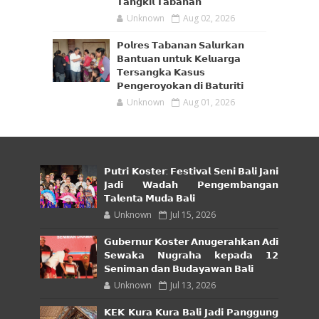
𝗧𝗮𝗻𝗴𝗸𝗶𝗹 𝗧𝗮𝗯𝗮𝗻𝗮𝗻
Unknown
Aug 02, 2026
𝗣𝗼𝗹𝗿𝗲𝘀 𝗧𝗮𝗯𝗮𝗻𝗮𝗻 𝗦𝗮𝗹𝘂𝗿𝗸𝗮𝗻
𝗕𝗮𝗻𝘁𝘂𝗮𝗻 𝘂𝗻𝘁𝘂𝗸 𝗞𝗲𝗹𝘂𝗮𝗿𝗴𝗮
𝗧𝗲𝗿𝘀𝗮𝗻𝗴𝗸𝗮 𝗞𝗮𝘀𝘂𝘀
𝗣𝗲𝗻𝗴𝗲𝗿𝗼𝘆𝗼𝗸𝗮𝗻 𝗱𝗶 𝗕𝗮𝘁𝘂𝗿𝗶𝘁𝗶
Unknown
Aug 01, 2026
𝗣𝘂𝘁𝗿𝗶 𝗞𝗼𝘀𝘁𝗲𝗿: 𝗙𝗲𝘀𝘁𝗶𝘃𝗮𝗹 𝗦𝗲𝗻𝗶 𝗕𝗮𝗹𝗶 𝗝𝗮𝗻𝗶
𝗝𝗮𝗱𝗶 𝗪𝗮𝗱𝗮𝗵 𝗣𝗲𝗻𝗴𝗲𝗺𝗯𝗮𝗻𝗴𝗮𝗻
𝗧𝗮𝗹𝗲𝗻𝘁𝗮 𝗠𝘂𝗱𝗮 𝗕𝗮𝗹𝗶
Unknown
Jul 15, 2026
𝗚𝘂𝗯𝗲𝗿𝗻𝘂𝗿 𝗞𝗼𝘀𝘁𝗲𝗿 𝗔𝗻𝘂𝗴𝗲𝗿𝗮𝗵𝗸𝗮𝗻 𝗔𝗱𝗶
𝗦𝗲𝘄𝗮𝗸𝗮 𝗡𝘂𝗴𝗿𝗮𝗵𝗮 𝗸𝗲𝗽𝗮𝗱𝗮 𝟭𝟮
𝗦𝗲𝗻𝗶𝗺𝗮𝗻 𝗱𝗮𝗻 𝗕𝘂𝗱𝗮𝘆𝗮𝘄𝗮𝗻 𝗕𝗮𝗹𝗶
Unknown
Jul 13, 2026
𝗞𝗘𝗞 𝗞𝘂𝗿𝗮 𝗞𝘂𝗿𝗮 𝗕𝗮𝗹𝗶 𝗝𝗮𝗱𝗶 𝗣𝗮𝗻𝗴𝗴𝘂𝗻𝗴