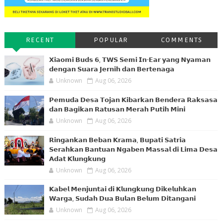
RECENT
POPULAR
COMMENTS
𝗫𝗶𝗮𝗼𝗺𝗶 𝗕𝘂𝗱𝘀 𝟲, 𝗧𝗪𝗦 𝗦𝗲𝗺𝗶 𝗜𝗻-𝗘𝗮𝗿 𝘆𝗮𝗻𝗴 𝗡𝘆𝗮𝗺𝗮𝗻
𝗱𝗲𝗻𝗴𝗮𝗻 𝗦𝘂𝗮𝗿𝗮 𝗝𝗲𝗿𝗻𝗶𝗵 𝗱𝗮𝗻 𝗕𝗲𝗿𝘁𝗲𝗻𝗮𝗴𝗮
Unknown
Aug 06, 2026
𝗣𝗲𝗺𝘂𝗱𝗮 𝗗𝗲𝘀𝗮 𝗧𝗼𝗷𝗮𝗻 𝗞𝗶𝗯𝗮𝗿𝗸𝗮𝗻 𝗕𝗲𝗻𝗱𝗲𝗿𝗮 𝗥𝗮𝗸𝘀𝗮𝘀𝗮
𝗱𝗮𝗻 𝗕𝗮𝗴𝗶𝗸𝗮𝗻 𝗥𝗮𝘁𝘂𝘀𝗮𝗻 𝗠𝗲𝗿𝗮𝗵 𝗣𝘂𝘁𝗶𝗵 𝗠𝗶𝗻𝗶
Unknown
Aug 06, 2026
𝗥𝗶𝗻𝗴𝗮𝗻𝗸𝗮𝗻 𝗕𝗲𝗯𝗮𝗻 𝗞𝗿𝗮𝗺𝗮, 𝗕𝘂𝗽𝗮𝘁𝗶 𝗦𝗮𝘁𝗿𝗶𝗮
𝗦𝗲𝗿𝗮𝗵𝗸𝗮𝗻 𝗕𝗮𝗻𝘁𝘂𝗮𝗻 𝗡𝗴𝗮𝗯𝗲𝗻 𝗠𝗮𝘀𝘀𝗮𝗹 𝗱𝗶 𝗟𝗶𝗺𝗮 𝗗𝗲𝘀𝗮
𝗔𝗱𝗮𝘁 𝗞𝗹𝘂𝗻𝗴𝗸𝘂𝗻𝗴
Unknown
Aug 06, 2026
𝗞𝗮𝗯𝗲𝗹 𝗠𝗲𝗻𝗷𝘂𝗻𝘁𝗮𝗶 𝗱𝗶 𝗞𝗹𝘂𝗻𝗴𝗸𝘂𝗻𝗴 𝗗𝗶𝗸𝗲𝗹𝘂𝗵𝗸𝗮𝗻
𝗪𝗮𝗿𝗴𝗮, 𝗦𝘂𝗱𝗮𝗵 𝗗𝘂𝗮 𝗕𝘂𝗹𝗮𝗻 𝗕𝗲𝗹𝘂𝗺 𝗗𝗶𝘁𝗮𝗻𝗴𝗮𝗻𝗶
Unknown
Aug 06, 2026