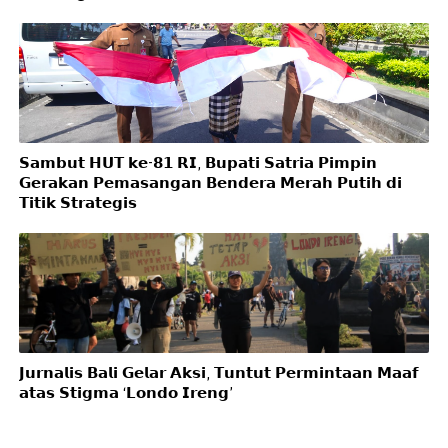
𝗦𝗮𝗺𝗯𝘂𝘁 𝗛𝗨𝗧 𝗸𝗲-𝟴𝟭 𝗥𝗜, 𝗕𝘂𝗽𝗮𝘁𝗶 𝗦𝗮𝘁𝗿𝗶𝗮 𝗣𝗶𝗺𝗽𝗶𝗻
𝗚𝗲𝗿𝗮𝗸𝗮𝗻 𝗣𝗲𝗺𝗮𝘀𝗮𝗻𝗴𝗮𝗻 𝗕𝗲𝗻𝗱𝗲𝗿𝗮 𝗠𝗲𝗿𝗮𝗵 𝗣𝘂𝘁𝗶𝗵 𝗱𝗶
𝗧𝗶𝘁𝗶𝗸 𝗦𝘁𝗿𝗮𝘁𝗲𝗴𝗶𝘀
𝗝𝘂𝗿𝗻𝗮𝗹𝗶𝘀 𝗕𝗮𝗹𝗶 𝗚𝗲𝗹𝗮𝗿 𝗔𝗸𝘀𝗶, 𝗧𝘂𝗻𝘁𝘂𝘁 𝗣𝗲𝗿𝗺𝗶𝗻𝘁𝗮𝗮𝗻 𝗠𝗮𝗮𝗳
𝗮𝘁𝗮𝘀 𝗦𝘁𝗶𝗴𝗺𝗮 ‘𝗟𝗼𝗻𝗱𝗼 𝗜𝗿𝗲𝗻𝗴’