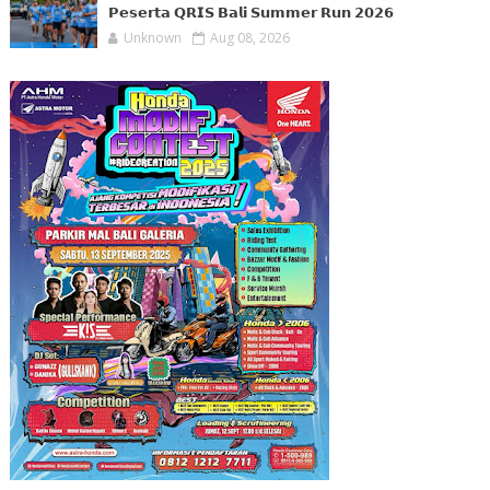
𝗣𝗲𝘀𝗲𝗿𝘁𝗮 𝗤𝗥𝗜𝗦 𝗕𝗮𝗹𝗶 𝗦𝘂𝗺𝗺𝗲𝗿 𝗥𝘂𝗻 𝟮𝟬𝟮𝟲
Unknown
Aug 08, 2026