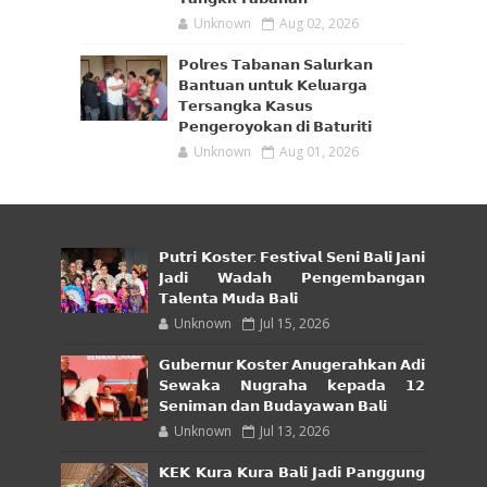
Unknown
Aug 02, 2026
𝗣𝗼𝗹𝗿𝗲𝘀 𝗧𝗮𝗯𝗮𝗻𝗮𝗻 𝗦𝗮𝗹𝘂𝗿𝗸𝗮𝗻
𝗕𝗮𝗻𝘁𝘂𝗮𝗻 𝘂𝗻𝘁𝘂𝗸 𝗞𝗲𝗹𝘂𝗮𝗿𝗴𝗮
𝗧𝗲𝗿𝘀𝗮𝗻𝗴𝗸𝗮 𝗞𝗮𝘀𝘂𝘀
𝗣𝗲𝗻𝗴𝗲𝗿𝗼𝘆𝗼𝗸𝗮𝗻 𝗱𝗶 𝗕𝗮𝘁𝘂𝗿𝗶𝘁𝗶
Unknown
Aug 01, 2026
𝗣𝘂𝘁𝗿𝗶 𝗞𝗼𝘀𝘁𝗲𝗿: 𝗙𝗲𝘀𝘁𝗶𝘃𝗮𝗹 𝗦𝗲𝗻𝗶 𝗕𝗮𝗹𝗶 𝗝𝗮𝗻𝗶
𝗝𝗮𝗱𝗶 𝗪𝗮𝗱𝗮𝗵 𝗣𝗲𝗻𝗴𝗲𝗺𝗯𝗮𝗻𝗴𝗮𝗻
𝗧𝗮𝗹𝗲𝗻𝘁𝗮 𝗠𝘂𝗱𝗮 𝗕𝗮𝗹𝗶
Unknown
Jul 15, 2026
𝗚𝘂𝗯𝗲𝗿𝗻𝘂𝗿 𝗞𝗼𝘀𝘁𝗲𝗿 𝗔𝗻𝘂𝗴𝗲𝗿𝗮𝗵𝗸𝗮𝗻 𝗔𝗱𝗶
𝗦𝗲𝘄𝗮𝗸𝗮 𝗡𝘂𝗴𝗿𝗮𝗵𝗮 𝗸𝗲𝗽𝗮𝗱𝗮 𝟭𝟮
𝗦𝗲𝗻𝗶𝗺𝗮𝗻 𝗱𝗮𝗻 𝗕𝘂𝗱𝗮𝘆𝗮𝘄𝗮𝗻 𝗕𝗮𝗹𝗶
Unknown
Jul 13, 2026
𝗞𝗘𝗞 𝗞𝘂𝗿𝗮 𝗞𝘂𝗿𝗮 𝗕𝗮𝗹𝗶 𝗝𝗮𝗱𝗶 𝗣𝗮𝗻𝗴𝗴𝘂𝗻𝗴