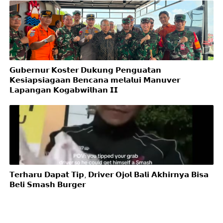
𝗚𝘂𝗯𝗲𝗿𝗻𝘂𝗿 𝗞𝗼𝘀𝘁𝗲𝗿 𝗗𝘂𝗸𝘂𝗻𝗴 𝗣𝗲𝗻𝗴𝘂𝗮𝘁𝗮𝗻
𝗞𝗲𝘀𝗶𝗮𝗽𝘀𝗶𝗮𝗴𝗮𝗮𝗻 𝗕𝗲𝗻𝗰𝗮𝗻𝗮 𝗺𝗲𝗹𝗮𝗹𝘂𝗶 𝗠𝗮𝗻𝘂𝘃𝗲𝗿
𝗟𝗮𝗽𝗮𝗻𝗴𝗮𝗻 𝗞𝗼𝗴𝗮𝗯𝘄𝗶𝗹𝗵𝗮𝗻 𝗜𝗜
𝗧𝗲𝗿𝗵𝗮𝗿𝘂 𝗗𝗮𝗽𝗮𝘁 𝗧𝗶𝗽, 𝗗𝗿𝗶𝘃𝗲𝗿 𝗢𝗷𝗼𝗹 𝗕𝗮𝗹𝗶 𝗔𝗸𝗵𝗶𝗿𝗻𝘆𝗮 𝗕𝗶𝘀𝗮
𝗕𝗲𝗹𝗶 𝗦𝗺𝗮𝘀𝗵 𝗕𝘂𝗿𝗴𝗲𝗿