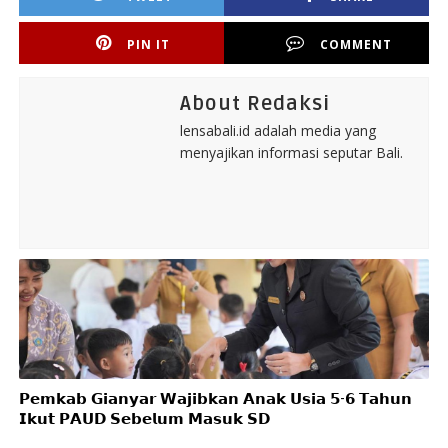
PIN IT
COMMENT
About Redaksi
lensabali.id adalah media yang
menyajikan informasi seputar Bali.
𝗣𝗲𝗺𝗸𝗮𝗯 𝗚𝗶𝗮𝗻𝘆𝗮𝗿 𝗪𝗮𝗷𝗶𝗯𝗸𝗮𝗻 𝗔𝗻𝗮𝗸 𝗨𝘀𝗶𝗮 𝟱-𝟲 𝗧𝗮𝗵𝘂𝗻
𝗜𝗸𝘂𝘁 𝗣𝗔𝗨𝗗 𝗦𝗲𝗯𝗲𝗹𝘂𝗺 𝗠𝗮𝘀𝘂𝗸 𝗦𝗗