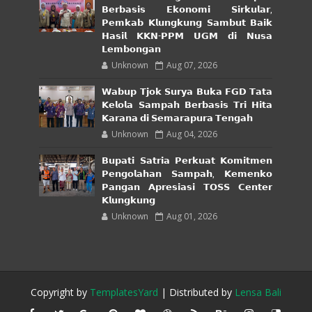
𝗕𝗲𝗿𝗯𝗮𝘀𝗶𝘀 𝗘𝗸𝗼𝗻𝗼𝗺𝗶 𝗦𝗶𝗿𝗸𝘂𝗹𝗮𝗿,
𝗣𝗲𝗺𝗸𝗮𝗯 𝗞𝗹𝘂𝗻𝗴𝗸𝘂𝗻𝗴 𝗦𝗮𝗺𝗯𝘂𝘁 𝗕𝗮𝗶𝗸
𝗛𝗮𝘀𝗶𝗹 𝗞𝗞𝗡-𝗣𝗣𝗠 𝗨𝗚𝗠 𝗱𝗶 𝗡𝘂𝘀𝗮
𝗟𝗲𝗺𝗯𝗼𝗻𝗴𝗮𝗻
Unknown
Aug 07, 2026
𝗪𝗮𝗯𝘂𝗽 𝗧𝗷𝗼𝗸 𝗦𝘂𝗿𝘆𝗮 𝗕𝘂𝗸𝗮 𝗙𝗚𝗗 𝗧𝗮𝘁𝗮
𝗞𝗲𝗹𝗼𝗹𝗮 𝗦𝗮𝗺𝗽𝗮𝗵 𝗕𝗲𝗿𝗯𝗮𝘀𝗶𝘀 𝗧𝗿𝗶 𝗛𝗶𝘁𝗮
𝗞𝗮𝗿𝗮𝗻𝗮 𝗱𝗶 𝗦𝗲𝗺𝗮𝗿𝗮𝗽𝘂𝗿𝗮 𝗧𝗲𝗻𝗴𝗮𝗵
Unknown
Aug 04, 2026
𝗕𝘂𝗽𝗮𝘁𝗶 𝗦𝗮𝘁𝗿𝗶𝗮 𝗣𝗲𝗿𝗸𝘂𝗮𝘁 𝗞𝗼𝗺𝗶𝘁𝗺𝗲𝗻
𝗣𝗲𝗻𝗴𝗼𝗹𝗮𝗵𝗮𝗻 𝗦𝗮𝗺𝗽𝗮𝗵, 𝗞𝗲𝗺𝗲𝗻𝗸𝗼
𝗣𝗮𝗻𝗴𝗮𝗻 𝗔𝗽𝗿𝗲𝘀𝗶𝗮𝘀𝗶 𝗧𝗢𝗦𝗦 𝗖𝗲𝗻𝘁𝗲𝗿
𝗞𝗹𝘂𝗻𝗴𝗸𝘂𝗻𝗴
Unknown
Aug 01, 2026
Copyright by
TemplatesYard
| Distributed by
Lensa Bali