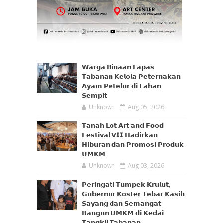
𝗪𝗮𝗿𝗴𝗮 𝗕𝗶𝗻𝗮𝗮𝗻 𝗟𝗮𝗽𝗮𝘀
𝗧𝗮𝗯𝗮𝗻𝗮𝗻 𝗞𝗲𝗹𝗼𝗹𝗮 𝗣𝗲𝘁𝗲𝗿𝗻𝗮𝗸𝗮𝗻
𝗔𝘆𝗮𝗺 𝗣𝗲𝘁𝗲𝗹𝘂𝗿 𝗱𝗶 𝗟𝗮𝗵𝗮𝗻
𝗦𝗲𝗺𝗽𝗶𝘁
Unknown
Aug 05, 2026
𝗧𝗮𝗻𝗮𝗵 𝗟𝗼𝘁 𝗔𝗿𝘁 𝗮𝗻𝗱 𝗙𝗼𝗼𝗱
𝗙𝗲𝘀𝘁𝗶𝘃𝗮𝗹 𝗩𝗜𝗜 𝗛𝗮𝗱𝗶𝗿𝗸𝗮𝗻
𝗛𝗶𝗯𝘂𝗿𝗮𝗻 𝗱𝗮𝗻 𝗣𝗿𝗼𝗺𝗼𝘀𝗶 𝗣𝗿𝗼𝗱𝘂𝗸
𝗨𝗠𝗞𝗠
Unknown
Aug 03, 2026
𝗣𝗲𝗿𝗶𝗻𝗴𝗮𝘁𝗶 𝗧𝘂𝗺𝗽𝗲𝗸 𝗞𝗿𝘂𝗹𝘂𝘁,
𝗚𝘂𝗯𝗲𝗿𝗻𝘂𝗿 𝗞𝗼𝘀𝘁𝗲𝗿 𝗧𝗲𝗯𝗮𝗿 𝗞𝗮𝘀𝗶𝗵
𝗦𝗮𝘆𝗮𝗻𝗴 𝗱𝗮𝗻 𝗦𝗲𝗺𝗮𝗻𝗴𝗮𝘁
𝗕𝗮𝗻𝗴𝘂𝗻 𝗨𝗠𝗞𝗠 𝗱𝗶 𝗞𝗲𝗱𝗮𝗶
𝗧𝗮𝗻𝗴𝗸𝗶𝗹 𝗧𝗮𝗯𝗮𝗻𝗮𝗻