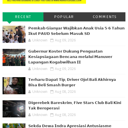
RECENT
POPULAR
COMMENTS
𝗣𝗲𝗺𝗸𝗮𝗯 𝗚𝗶𝗮𝗻𝘆𝗮𝗿 𝗪𝗮𝗷𝗶𝗯𝗸𝗮𝗻 𝗔𝗻𝗮𝗸 𝗨𝘀𝗶𝗮 𝟱-𝟲 𝗧𝗮𝗵𝘂𝗻
𝗜𝗸𝘂𝘁 𝗣𝗔𝗨𝗗 𝗦𝗲𝗯𝗲𝗹𝘂𝗺 𝗠𝗮𝘀𝘂𝗸 𝗦𝗗
Unknown
Aug 09, 2026
𝗚𝘂𝗯𝗲𝗿𝗻𝘂𝗿 𝗞𝗼𝘀𝘁𝗲𝗿 𝗗𝘂𝗸𝘂𝗻𝗴 𝗣𝗲𝗻𝗴𝘂𝗮𝘁𝗮𝗻
𝗞𝗲𝘀𝗶𝗮𝗽𝘀𝗶𝗮𝗴𝗮𝗮𝗻 𝗕𝗲𝗻𝗰𝗮𝗻𝗮 𝗺𝗲𝗹𝗮𝗹𝘂𝗶 𝗠𝗮𝗻𝘂𝘃𝗲𝗿
𝗟𝗮𝗽𝗮𝗻𝗴𝗮𝗻 𝗞𝗼𝗴𝗮𝗯𝘄𝗶𝗹𝗵𝗮𝗻 𝗜𝗜
Unknown
Aug 09, 2026
𝗧𝗲𝗿𝗵𝗮𝗿𝘂 𝗗𝗮𝗽𝗮𝘁 𝗧𝗶𝗽, 𝗗𝗿𝗶𝘃𝗲𝗿 𝗢𝗷𝗼𝗹 𝗕𝗮𝗹𝗶 𝗔𝗸𝗵𝗶𝗿𝗻𝘆𝗮
𝗕𝗶𝘀𝗮 𝗕𝗲𝗹𝗶 𝗦𝗺𝗮𝘀𝗵 𝗕𝘂𝗿𝗴𝗲𝗿
Unknown
Aug 08, 2026
𝗗𝗶𝗴𝗲𝗿𝗲𝗯𝗲𝗸 𝗕𝗮𝗿𝗲𝘀𝗸𝗿𝗶𝗺, 𝗙𝗶𝘃𝗲 𝗦𝘁𝗮𝗿𝘀 𝗖𝗹𝘂𝗯 𝗕𝗮𝗹𝗶 𝗞𝗶𝗻𝗶
𝗧𝗮𝗸 𝗕𝗲𝗿𝗼𝗽𝗲𝗿𝗮𝘀𝗶
Unknown
Aug 08, 2026
𝗦𝗲𝗸𝗱𝗮 𝗗𝗲𝘄𝗮 𝗜𝗻𝗱𝗿𝗮 𝗔𝗽𝗿𝗲𝘀𝗶𝗮𝘀𝗶 𝗔𝗻𝘁𝘂𝘀𝗶𝗮𝘀𝗺𝗲