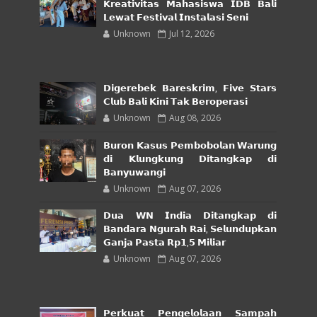
𝗞𝗿𝗲𝗮𝘁𝗶𝘃𝗶𝘁𝗮𝘀 𝗠𝗮𝗵𝗮𝘀𝗶𝘀𝘄𝗮 𝗜𝗗𝗕 𝗕𝗮𝗹𝗶
𝗟𝗲𝘄𝗮𝘁 𝗙𝗲𝘀𝘁𝗶𝘃𝗮𝗹 𝗜𝗻𝘀𝘁𝗮𝗹𝗮𝘀𝗶 𝗦𝗲𝗻𝗶
Unknown
Jul 12, 2026
𝗗𝗶𝗴𝗲𝗿𝗲𝗯𝗲𝗸 𝗕𝗮𝗿𝗲𝘀𝗸𝗿𝗶𝗺, 𝗙𝗶𝘃𝗲 𝗦𝘁𝗮𝗿𝘀
𝗖𝗹𝘂𝗯 𝗕𝗮𝗹𝗶 𝗞𝗶𝗻𝗶 𝗧𝗮𝗸 𝗕𝗲𝗿𝗼𝗽𝗲𝗿𝗮𝘀𝗶
Unknown
Aug 08, 2026
𝗕𝘂𝗿𝗼𝗻 𝗞𝗮𝘀𝘂𝘀 𝗣𝗲𝗺𝗯𝗼𝗯𝗼𝗹𝗮𝗻 𝗪𝗮𝗿𝘂𝗻𝗴
𝗱𝗶 𝗞𝗹𝘂𝗻𝗴𝗸𝘂𝗻𝗴 𝗗𝗶𝘁𝗮𝗻𝗴𝗸𝗮𝗽 𝗱𝗶
𝗕𝗮𝗻𝘆𝘂𝘄𝗮𝗻𝗴𝗶
Unknown
Aug 07, 2026
𝗗𝘂𝗮 𝗪𝗡 𝗜𝗻𝗱𝗶𝗮 𝗗𝗶𝘁𝗮𝗻𝗴𝗸𝗮𝗽 𝗱𝗶
𝗕𝗮𝗻𝗱𝗮𝗿𝗮 𝗡𝗴𝘂𝗿𝗮𝗵 𝗥𝗮𝗶, 𝗦𝗲𝗹𝘂𝗻𝗱𝘂𝗽𝗸𝗮𝗻
𝗚𝗮𝗻𝗷𝗮 𝗣𝗮𝘀𝘁𝗮 𝗥𝗽𝟭,𝟱 𝗠𝗶𝗹𝗶𝗮𝗿
Unknown
Aug 07, 2026
𝗣𝗲𝗿𝗸𝘂𝗮𝘁 𝗣𝗲𝗻𝗴𝗲𝗹𝗼𝗹𝗮𝗮𝗻 𝗦𝗮𝗺𝗽𝗮𝗵