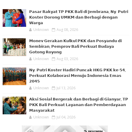
𝗣𝗮𝘀𝗮𝗿 𝗥𝗮𝗸𝘆𝗮𝘁 𝗧𝗣 𝗣𝗞𝗞 𝗕𝗮𝗹𝗶 𝗱𝗶 𝗝𝗲𝗺𝗯𝗿𝗮𝗻𝗮, 𝗡𝘆. 𝗣𝘂𝘁𝗿𝗶
𝗞𝗼𝘀𝘁𝗲𝗿 𝗗𝗼𝗿𝗼𝗻𝗴 𝗨𝗠𝗞𝗠 𝗱𝗮𝗻 𝗕𝗲𝗿𝗯𝗮𝗴𝗶 𝗱𝗲𝗻𝗴𝗮𝗻
𝗪𝗮𝗿𝗴𝗮
Unknown
Aug 08, 2026
𝗠𝗼𝗻𝗲𝘃 𝗚𝗲𝗿𝗮𝗸𝗮𝗻 𝗞𝘂𝗹𝗸𝘂𝗹 𝗣𝗞𝗞 𝗱𝗮𝗻 𝗣𝗼𝘀𝘆𝗮𝗻𝗱𝘂 𝗱𝗶
𝗦𝗲𝗺𝗯𝗶𝗿𝗮𝗻, 𝗣𝗲𝗺𝗽𝗿𝗼𝘃 𝗕𝗮𝗹𝗶 𝗣𝗲𝗿𝗸𝘂𝗮𝘁 𝗕𝘂𝗱𝗮𝘆𝗮
𝗚𝗼𝘁𝗼𝗻𝗴 𝗥𝗼𝘆𝗼𝗻𝗴
Unknown
Aug 03, 2026
𝗡𝘆. 𝗣𝘂𝘁𝗿𝗶 𝗞𝗼𝘀𝘁𝗲𝗿 𝗛𝗮𝗱𝗶𝗿𝗶 𝗣𝘂𝗻𝗰𝗮𝗸 𝗛𝗞𝗚 𝗣𝗞𝗞 𝗸𝗲-𝟱𝟰,
𝗣𝗲𝗿𝗸𝘂𝗮𝘁 𝗞𝗼𝗹𝗮𝗯𝗼𝗿𝗮𝘀𝗶 𝗠𝗲𝗻𝘂𝗷𝘂 𝗜𝗻𝗱𝗼𝗻𝗲𝘀𝗶𝗮 𝗘𝗺𝗮𝘀
𝟮𝟬𝟰𝟱
Unknown
Jul 13, 2026
𝗔𝗸𝘀𝗶 𝗦𝗼𝘀𝗶𝗮𝗹 𝗕𝗲𝗿𝗴𝗲𝗿𝗮𝗸 𝗱𝗮𝗻 𝗕𝗲𝗿𝗯𝗮𝗴𝗶 𝗱𝗶 𝗚𝗶𝗮𝗻𝘆𝗮𝗿, 𝗧𝗣
𝗣𝗞𝗞 𝗕𝗮𝗹𝗶 𝗣𝗲𝗿𝗸𝘂𝗮𝘁 𝗟𝗮𝘆𝗮𝗻𝗮𝗻 𝗱𝗮𝗻 𝗣𝗲𝗺𝗯𝗲𝗿𝗱𝗮𝘆𝗮𝗮𝗻
𝗠𝗮𝘀𝘆𝗮𝗿𝗮𝗸𝗮𝘁
Unknown
Jul 04, 2026