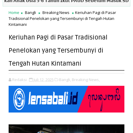
 𝗔𝗻𝗮𝗸 𝗨𝘀𝗶𝗮 𝟱-𝟲 𝗧𝗮𝗵𝘂𝗻 𝗜𝗸𝘂𝘁 𝗣𝗔𝗨𝗗 𝗦𝗲𝗯𝗲𝗹𝘂𝗺 𝗠𝗮𝘀𝘂𝗸 𝗦𝗗
𝗚𝘂𝗯
Home
Bangli
Breaking News
Keriuhan Pagi di Pasar
Tradisional Penelokan yang Tersembunyi di Tengah Hutan
Kintamani
Keriuhan Pagi di Pasar Tradisional
Penelokan yang Tersembunyi di
Tengah Hutan Kintamani
Redaksi
Juli 12, 2025
Bangli,
Breaking News,