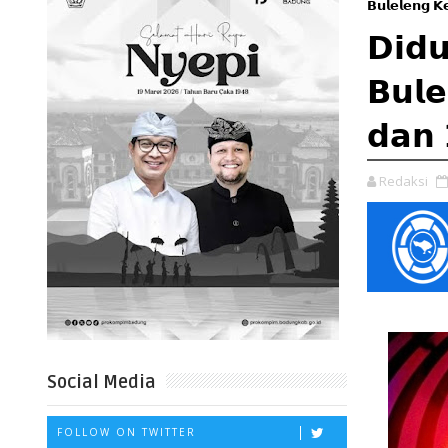
𝗕𝘂𝗹𝗲𝗹𝗲𝗻𝗴 𝗞
𝗗𝗶𝗱𝘂
𝗕𝘂𝗹𝗲
𝗱𝗮𝗻 
Redaksi
Social Media
FOLLOW ON TWITTER