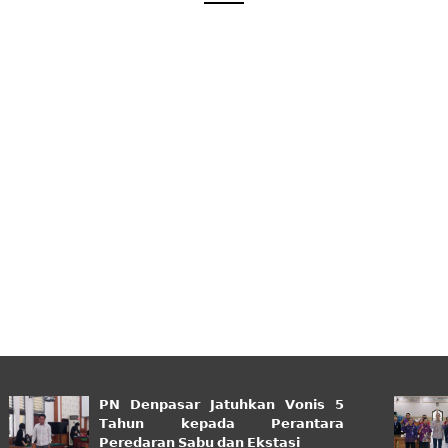
𝗣𝗡 𝗗𝗲𝗻𝗽𝗮𝘀𝗮𝗿 𝗝𝗮𝘁𝘂𝗵𝗸𝗮𝗻 𝗩𝗼𝗻𝗶𝘀 𝟱
𝗧𝗮𝗵𝘂𝗻 𝗸𝗲𝗽𝗮𝗱𝗮 𝗣𝗲𝗿𝗮𝗻𝘁𝗮𝗿𝗮
𝗣𝗲𝗿𝗲𝗱𝗮𝗿𝗮𝗻 𝗦𝗮𝗯𝘂 𝗱𝗮𝗻 𝗘𝗸𝘀𝘁𝗮𝘀𝗶