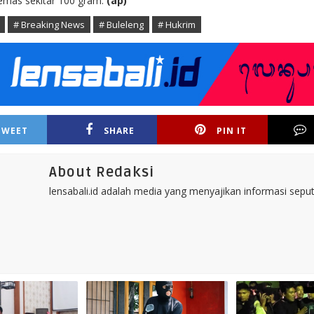
 emas sekitar 100 gram.
(ap)
# Breaking News
# Buleleng
# Hukrim
TWEET
SHARE
PIN IT
About Redaksi
lensabali.id adalah media yang menyajikan informasi seputa