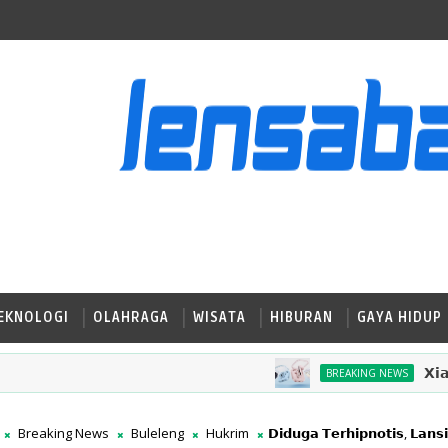
EKNOLOGI
OLAHRAGA
WISATA
HIBURAN
GAYA HIDUP
𝗫𝗶𝗮𝗼𝗺𝗶 𝗕
BREAKING NEWS
Breaking News
Buleleng
Hukrim
𝗗𝗶𝗱𝘂𝗴𝗮 𝗧𝗲𝗿𝗵𝗶𝗽𝗻𝗼𝘁𝗶𝘀, 𝗟𝗮𝗻𝘀𝗶