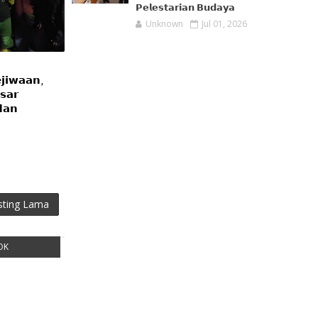
𝗣𝗲𝗹𝗲𝘀𝘁𝗮𝗿𝗶𝗮𝗻 𝗕𝘂𝗱𝗮𝘆𝗮
Unknown
Jul 01, 2026

𝗷𝗶𝘄𝗮𝗮𝗻,
𝘀𝗮𝗿
𝗱𝗮𝗻
sting Lama
OK