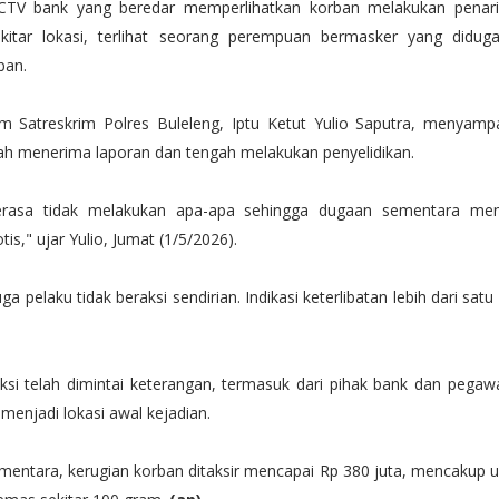
TV bank yang beredar memperlihatkan korban melakukan penari
sekitar lokasi, terlihat seorang perempuan bermasker yang did
ban.
um Satreskrim Polres Buleleng, Iptu Ketut Yulio Saputra, menyam
lah menerima laporan dan tengah melakukan penyelidikan.
rasa tidak melakukan apa-apa sehingga dugaan sementara me
is," ujar Yulio, Jumat (1/5/2026).
ga pelaku tidak beraksi sendirian. Indikasi keterlibatan lebih dari sat
ksi telah dimintai keterangan, termasuk dari pihak bank dan pegawa
menjadi lokasi awal kejadian.
ementara, kerugian korban ditaksir mencapai Rp 380 juta, mencakup 