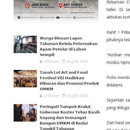
Rekaman CC
teller. Di 
aktivitas kor
Kanit I Pid
𝗪𝗮𝗿𝗴𝗮 𝗕𝗶𝗻𝗮𝗮𝗻 𝗟𝗮𝗽𝗮𝘀
pihaknya te
𝗧𝗮𝗯𝗮𝗻𝗮𝗻 𝗞𝗲𝗹𝗼𝗹𝗮 𝗣𝗲𝘁𝗲𝗿𝗻𝗮𝗸𝗮𝗻
𝗔𝘆𝗮𝗺 𝗣𝗲𝘁𝗲𝗹𝘂𝗿 𝗱𝗶 𝗟𝗮𝗵𝗮𝗻
"Korban me
𝗦𝗲𝗺𝗽𝗶𝘁
Unknown
Aug 05, 2026
modus hipnot
𝗧𝗮𝗻𝗮𝗵 𝗟𝗼𝘁 𝗔𝗿𝘁 𝗮𝗻𝗱 𝗙𝗼𝗼𝗱
Polisi mendu
𝗙𝗲𝘀𝘁𝗶𝘃𝗮𝗹 𝗩𝗜𝗜 𝗛𝗮𝗱𝗶𝗿𝗸𝗮𝗻
𝗛𝗶𝗯𝘂𝗿𝗮𝗻 𝗱𝗮𝗻 𝗣𝗿𝗼𝗺𝗼𝘀𝗶 𝗣𝗿𝗼𝗱𝘂𝗸
didalami.
𝗨𝗠𝗞𝗠
Unknown
Aug 03, 2026
Sejumlah sa
𝗣𝗲𝗿𝗶𝗻𝗴𝗮𝘁𝗶 𝗧𝘂𝗺𝗽𝗲𝗸 𝗞𝗿𝘂𝗹𝘂𝘁,
yang diduga 
𝗚𝘂𝗯𝗲𝗿𝗻𝘂𝗿 𝗞𝗼𝘀𝘁𝗲𝗿 𝗧𝗲𝗯𝗮𝗿 𝗞𝗮𝘀𝗶𝗵
𝗦𝗮𝘆𝗮𝗻𝗴 𝗱𝗮𝗻 𝗦𝗲𝗺𝗮𝗻𝗴𝗮𝘁
Dari hasil s
𝗕𝗮𝗻𝗴𝘂𝗻 𝗨𝗠𝗞𝗠 𝗱𝗶 𝗞𝗲𝗱𝗮𝗶
𝗧𝗮𝗻𝗴𝗸𝗶𝗹 𝗧𝗮𝗯𝗮𝗻𝗮𝗻