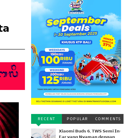
𝘁𝗮
RECENT
POPULAR
COMMENTS
𝗫𝗶𝗮𝗼𝗺𝗶 𝗕𝘂𝗱𝘀 𝟲, 𝗧𝗪𝗦 𝗦𝗲𝗺𝗶 𝗜𝗻-
𝗘𝗮𝗿 𝘆𝗮𝗻𝗴 𝗡𝘆𝗮𝗺𝗮𝗻 𝗱𝗲𝗻𝗴𝗮𝗻