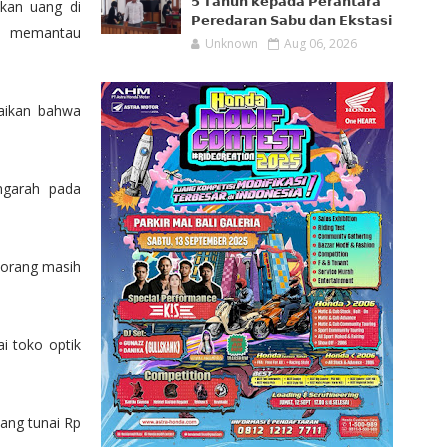
𝟱 𝗧𝗮𝗵𝘂𝗻 𝗸𝗲𝗽𝗮𝗱𝗮 𝗣𝗲𝗿𝗮𝗻𝘁𝗮𝗿𝗮
kan uang di
𝗣𝗲𝗿𝗲𝗱𝗮𝗿𝗮𝗻 𝗦𝗮𝗯𝘂 𝗱𝗮𝗻 𝗘𝗸𝘀𝘁𝗮𝘀𝗶
uga memantau
Unknown
Aug 06, 2026
paikan bahwa
ngarah pada
u orang masih
i toko optik
uang tunai Rp