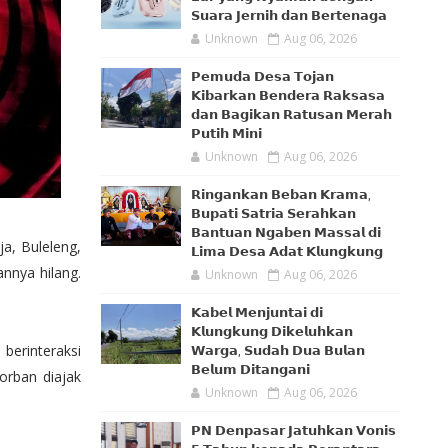
𝗦𝘂𝗮𝗿𝗮 𝗝𝗲𝗿𝗻𝗶𝗵 𝗱𝗮𝗻 𝗕𝗲𝗿𝘁𝗲𝗻𝗮𝗴𝗮
Unknown
Aug 06, 2026
𝗣𝗲𝗺𝘂𝗱𝗮 𝗗𝗲𝘀𝗮 𝗧𝗼𝗷𝗮𝗻
𝗞𝗶𝗯𝗮𝗿𝗸𝗮𝗻 𝗕𝗲𝗻𝗱𝗲𝗿𝗮 𝗥𝗮𝗸𝘀𝗮𝘀𝗮
𝗱𝗮𝗻 𝗕𝗮𝗴𝗶𝗸𝗮𝗻 𝗥𝗮𝘁𝘂𝘀𝗮𝗻 𝗠𝗲𝗿𝗮𝗵
𝗣𝘂𝘁𝗶𝗵 𝗠𝗶𝗻𝗶
Unknown
Aug 06, 2026
𝗥𝗶𝗻𝗴𝗮𝗻𝗸𝗮𝗻 𝗕𝗲𝗯𝗮𝗻 𝗞𝗿𝗮𝗺𝗮,
𝗕𝘂𝗽𝗮𝘁𝗶 𝗦𝗮𝘁𝗿𝗶𝗮 𝗦𝗲𝗿𝗮𝗵𝗸𝗮𝗻
𝗕𝗮𝗻𝘁𝘂𝗮𝗻 𝗡𝗴𝗮𝗯𝗲𝗻 𝗠𝗮𝘀𝘀𝗮𝗹 𝗱𝗶
ja, Buleleng,
𝗟𝗶𝗺𝗮 𝗗𝗲𝘀𝗮 𝗔𝗱𝗮𝘁 𝗞𝗹𝘂𝗻𝗴𝗸𝘂𝗻𝗴
nnya hilang.
Unknown
Aug 06, 2026
𝗞𝗮𝗯𝗲𝗹 𝗠𝗲𝗻𝗷𝘂𝗻𝘁𝗮𝗶 𝗱𝗶
𝗞𝗹𝘂𝗻𝗴𝗸𝘂𝗻𝗴 𝗗𝗶𝗸𝗲𝗹𝘂𝗵𝗸𝗮𝗻
berinteraksi
𝗪𝗮𝗿𝗴𝗮, 𝗦𝘂𝗱𝗮𝗵 𝗗𝘂𝗮 𝗕𝘂𝗹𝗮𝗻
𝗕𝗲𝗹𝘂𝗺 𝗗𝗶𝘁𝗮𝗻𝗴𝗮𝗻𝗶
orban diajak
Unknown
Aug 06, 2026
𝗣𝗡 𝗗𝗲𝗻𝗽𝗮𝘀𝗮𝗿 𝗝𝗮𝘁𝘂𝗵𝗸𝗮𝗻 𝗩𝗼𝗻𝗶𝘀