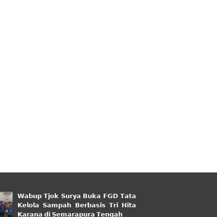
𝗪𝗮𝗯𝘂𝗽 𝗧𝗷𝗼𝗸 𝗦𝘂𝗿𝘆𝗮 𝗕𝘂𝗸𝗮 𝗙𝗚𝗗 𝗧𝗮𝘁𝗮
𝗞𝗲𝗹𝗼𝗹𝗮 𝗦𝗮𝗺𝗽𝗮𝗵 𝗕𝗲𝗿𝗯𝗮𝘀𝗶𝘀 𝗧𝗿𝗶 𝗛𝗶𝘁𝗮
𝗞𝗮𝗿𝗮𝗻𝗮 𝗱𝗶 𝗦𝗲𝗺𝗮𝗿𝗮𝗽𝘂𝗿𝗮 𝗧𝗲𝗻𝗴𝗮𝗵