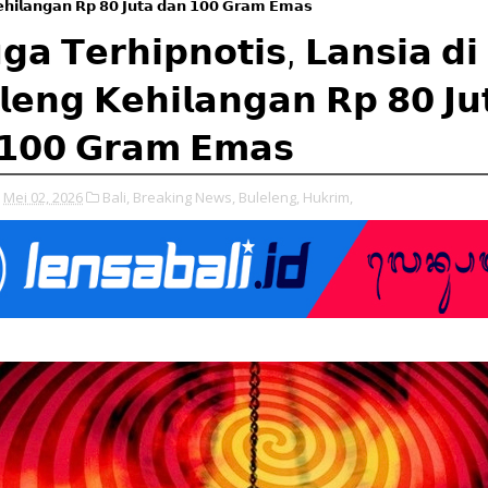
𝗲𝗵𝗶𝗹𝗮𝗻𝗴𝗮𝗻 𝗥𝗽 𝟴𝟬 𝗝𝘂𝘁𝗮 𝗱𝗮𝗻 𝟭𝟬𝟬 𝗚𝗿𝗮𝗺 𝗘𝗺𝗮𝘀
𝗴𝗮 𝗧𝗲𝗿𝗵𝗶𝗽𝗻𝗼𝘁𝗶𝘀, 𝗟𝗮𝗻𝘀𝗶𝗮 𝗱𝗶
𝗹𝗲𝗻𝗴 𝗞𝗲𝗵𝗶𝗹𝗮𝗻𝗴𝗮𝗻 𝗥𝗽 𝟴𝟬 𝗝𝘂
𝟭𝟬𝟬 𝗚𝗿𝗮𝗺 𝗘𝗺𝗮𝘀
Mei 02, 2026
Bali,
Breaking News,
Buleleng,
Hukrim,