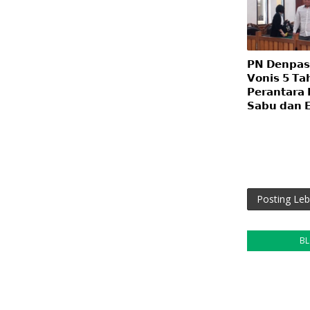
𝗣𝗡 𝗗𝗲𝗻𝗽𝗮𝘀
𝗩𝗼𝗻𝗶𝘀 𝟱 𝗧𝗮
𝗣𝗲𝗿𝗮𝗻𝘁𝗮𝗿𝗮 
𝗦𝗮𝗯𝘂 𝗱𝗮𝗻 𝗘
Posting Leb
B