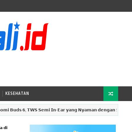
KESEHATAN
𝗱𝘀 𝟲, 𝗧𝗪𝗦 𝗦𝗲𝗺𝗶 𝗜𝗻-𝗘𝗮𝗿 𝘆𝗮𝗻𝗴 𝗡𝘆𝗮𝗺𝗮𝗻 𝗱𝗲𝗻𝗴𝗮𝗻 𝗦𝘂𝗮𝗿𝗮 𝗝𝗲𝗿𝗻𝗶𝗵 
𝗮 𝗱𝗶