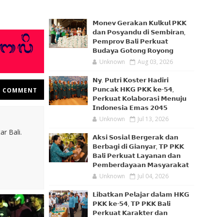
𝗠𝗼𝗻𝗲𝘃 𝗚𝗲𝗿𝗮𝗸𝗮𝗻 𝗞𝘂𝗹𝗸𝘂𝗹 𝗣𝗞𝗞
𝗱𝗮𝗻 𝗣𝗼𝘀𝘆𝗮𝗻𝗱𝘂 𝗱𝗶 𝗦𝗲𝗺𝗯𝗶𝗿𝗮𝗻,
𝗣𝗲𝗺𝗽𝗿𝗼𝘃 𝗕𝗮𝗹𝗶 𝗣𝗲𝗿𝗸𝘂𝗮𝘁
𝗕𝘂𝗱𝗮𝘆𝗮 𝗚𝗼𝘁𝗼𝗻𝗴 𝗥𝗼𝘆𝗼𝗻𝗴
Unknown
Aug 03, 2026
𝗡𝘆. 𝗣𝘂𝘁𝗿𝗶 𝗞𝗼𝘀𝘁𝗲𝗿 𝗛𝗮𝗱𝗶𝗿𝗶
𝗣𝘂𝗻𝗰𝗮𝗸 𝗛𝗞𝗚 𝗣𝗞𝗞 𝗸𝗲-𝟱𝟰,
COMMENT
𝗣𝗲𝗿𝗸𝘂𝗮𝘁 𝗞𝗼𝗹𝗮𝗯𝗼𝗿𝗮𝘀𝗶 𝗠𝗲𝗻𝘂𝗷𝘂
𝗜𝗻𝗱𝗼𝗻𝗲𝘀𝗶𝗮 𝗘𝗺𝗮𝘀 𝟮𝟬𝟰𝟱
Unknown
Jul 13, 2026
r Bali.
𝗔𝗸𝘀𝗶 𝗦𝗼𝘀𝗶𝗮𝗹 𝗕𝗲𝗿𝗴𝗲𝗿𝗮𝗸 𝗱𝗮𝗻
𝗕𝗲𝗿𝗯𝗮𝗴𝗶 𝗱𝗶 𝗚𝗶𝗮𝗻𝘆𝗮𝗿, 𝗧𝗣 𝗣𝗞𝗞
𝗕𝗮𝗹𝗶 𝗣𝗲𝗿𝗸𝘂𝗮𝘁 𝗟𝗮𝘆𝗮𝗻𝗮𝗻 𝗱𝗮𝗻
𝗣𝗲𝗺𝗯𝗲𝗿𝗱𝗮𝘆𝗮𝗮𝗻 𝗠𝗮𝘀𝘆𝗮𝗿𝗮𝗸𝗮𝘁
Unknown
Jul 04, 2026
𝗟𝗶𝗯𝗮𝘁𝗸𝗮𝗻 𝗣𝗲𝗹𝗮𝗷𝗮𝗿 𝗱𝗮𝗹𝗮𝗺 𝗛𝗞𝗚
𝗣𝗞𝗞 𝗸𝗲-𝟱𝟰, 𝗧𝗣 𝗣𝗞𝗞 𝗕𝗮𝗹𝗶
𝗣𝗲𝗿𝗸𝘂𝗮𝘁 𝗞𝗮𝗿𝗮𝗸𝘁𝗲𝗿 𝗱𝗮𝗻