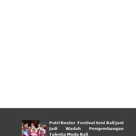
𝗣𝘂𝘁𝗿𝗶 𝗞𝗼𝘀𝘁𝗲𝗿: 𝗙𝗲𝘀𝘁𝗶𝘃𝗮𝗹 𝗦𝗲𝗻𝗶 𝗕𝗮𝗹𝗶 𝗝𝗮𝗻𝗶
𝗝𝗮𝗱𝗶 𝗪𝗮𝗱𝗮𝗵 𝗣𝗲𝗻𝗴𝗲𝗺𝗯𝗮𝗻𝗴𝗮𝗻
𝗧𝗮𝗹𝗲𝗻𝘁𝗮 𝗠𝘂𝗱𝗮 𝗕𝗮𝗹𝗶