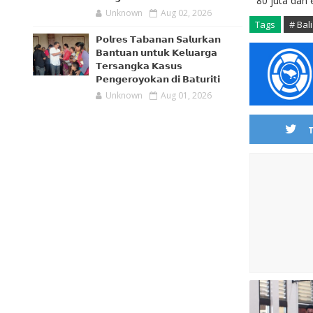
80 juta dan
Unknown
Aug 02, 2026
Tags
# Bali
𝗣𝗼𝗹𝗿𝗲𝘀 𝗧𝗮𝗯𝗮𝗻𝗮𝗻 𝗦𝗮𝗹𝘂𝗿𝗸𝗮𝗻
𝗕𝗮𝗻𝘁𝘂𝗮𝗻 𝘂𝗻𝘁𝘂𝗸 𝗞𝗲𝗹𝘂𝗮𝗿𝗴𝗮
𝗧𝗲𝗿𝘀𝗮𝗻𝗴𝗸𝗮 𝗞𝗮𝘀𝘂𝘀
𝗣𝗲𝗻𝗴𝗲𝗿𝗼𝘆𝗼𝗸𝗮𝗻 𝗱𝗶 𝗕𝗮𝘁𝘂𝗿𝗶𝘁𝗶
Unknown
Aug 01, 2026