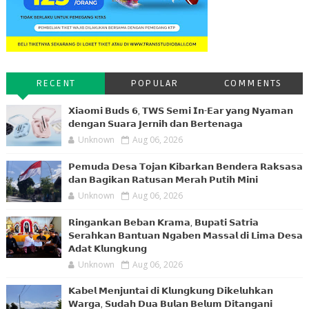
RECENT
POPULAR
COMMENTS
𝗫𝗶𝗮𝗼𝗺𝗶 𝗕𝘂𝗱𝘀 𝟲, 𝗧𝗪𝗦 𝗦𝗲𝗺𝗶 𝗜𝗻-𝗘𝗮𝗿 𝘆𝗮𝗻𝗴 𝗡𝘆𝗮𝗺𝗮𝗻
𝗱𝗲𝗻𝗴𝗮𝗻 𝗦𝘂𝗮𝗿𝗮 𝗝𝗲𝗿𝗻𝗶𝗵 𝗱𝗮𝗻 𝗕𝗲𝗿𝘁𝗲𝗻𝗮𝗴𝗮
Unknown
Aug 06, 2026
𝗣𝗲𝗺𝘂𝗱𝗮 𝗗𝗲𝘀𝗮 𝗧𝗼𝗷𝗮𝗻 𝗞𝗶𝗯𝗮𝗿𝗸𝗮𝗻 𝗕𝗲𝗻𝗱𝗲𝗿𝗮 𝗥𝗮𝗸𝘀𝗮𝘀𝗮
𝗱𝗮𝗻 𝗕𝗮𝗴𝗶𝗸𝗮𝗻 𝗥𝗮𝘁𝘂𝘀𝗮𝗻 𝗠𝗲𝗿𝗮𝗵 𝗣𝘂𝘁𝗶𝗵 𝗠𝗶𝗻𝗶
Unknown
Aug 06, 2026
𝗥𝗶𝗻𝗴𝗮𝗻𝗸𝗮𝗻 𝗕𝗲𝗯𝗮𝗻 𝗞𝗿𝗮𝗺𝗮, 𝗕𝘂𝗽𝗮𝘁𝗶 𝗦𝗮𝘁𝗿𝗶𝗮
𝗦𝗲𝗿𝗮𝗵𝗸𝗮𝗻 𝗕𝗮𝗻𝘁𝘂𝗮𝗻 𝗡𝗴𝗮𝗯𝗲𝗻 𝗠𝗮𝘀𝘀𝗮𝗹 𝗱𝗶 𝗟𝗶𝗺𝗮 𝗗𝗲𝘀𝗮
𝗔𝗱𝗮𝘁 𝗞𝗹𝘂𝗻𝗴𝗸𝘂𝗻𝗴
Unknown
Aug 06, 2026
𝗞𝗮𝗯𝗲𝗹 𝗠𝗲𝗻𝗷𝘂𝗻𝘁𝗮𝗶 𝗱𝗶 𝗞𝗹𝘂𝗻𝗴𝗸𝘂𝗻𝗴 𝗗𝗶𝗸𝗲𝗹𝘂𝗵𝗸𝗮𝗻
𝗪𝗮𝗿𝗴𝗮, 𝗦𝘂𝗱𝗮𝗵 𝗗𝘂𝗮 𝗕𝘂𝗹𝗮𝗻 𝗕𝗲𝗹𝘂𝗺 𝗗𝗶𝘁𝗮𝗻𝗴𝗮𝗻𝗶