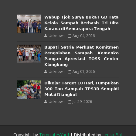
𝗪𝗮𝗯𝘂𝗽 𝗧𝗷𝗼𝗸 𝗦𝘂𝗿𝘆𝗮 𝗕𝘂𝗸𝗮 𝗙𝗚𝗗 𝗧𝗮𝘁𝗮
𝗞𝗲𝗹𝗼𝗹𝗮 𝗦𝗮𝗺𝗽𝗮𝗵 𝗕𝗲𝗿𝗯𝗮𝘀𝗶𝘀 𝗧𝗿𝗶 𝗛𝗶𝘁𝗮
𝗞𝗮𝗿𝗮𝗻𝗮 𝗱𝗶 𝗦𝗲𝗺𝗮𝗿𝗮𝗽𝘂𝗿𝗮 𝗧𝗲𝗻𝗴𝗮𝗵
Unknown
Aug 04, 2026
𝗕𝘂𝗽𝗮𝘁𝗶 𝗦𝗮𝘁𝗿𝗶𝗮 𝗣𝗲𝗿𝗸𝘂𝗮𝘁 𝗞𝗼𝗺𝗶𝘁𝗺𝗲𝗻
𝗣𝗲𝗻𝗴𝗼𝗹𝗮𝗵𝗮𝗻 𝗦𝗮𝗺𝗽𝗮𝗵, 𝗞𝗲𝗺𝗲𝗻𝗸𝗼
𝗣𝗮𝗻𝗴𝗮𝗻 𝗔𝗽𝗿𝗲𝘀𝗶𝗮𝘀𝗶 𝗧𝗢𝗦𝗦 𝗖𝗲𝗻𝘁𝗲𝗿
𝗞𝗹𝘂𝗻𝗴𝗸𝘂𝗻𝗴
Unknown
Aug 01, 2026
𝗗𝗶𝗸𝗲𝗷𝗮𝗿 𝗧𝗮𝗿𝗴𝗲𝘁 𝟭𝟬 𝗛𝗮𝗿𝗶, 𝗧𝘂𝗺𝗽𝘂𝗸𝗮𝗻
𝟯𝟬𝟬 𝗧𝗼𝗻 𝗦𝗮𝗺𝗽𝗮𝗵 𝗧𝗣𝗦𝟯𝗥 𝗦𝗲𝗺𝗽𝗶𝗱𝗶
𝗠𝘂𝗹𝗮𝗶 𝗗𝗶𝗮𝗻𝗴𝗸𝘂𝘁
Unknown
Jul 29, 2026
Copyright by
TemplatesYard
| Distributed by
Lensa Bali