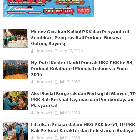
𝗠𝗼𝗻𝗲𝘃 𝗚𝗲𝗿𝗮𝗸𝗮𝗻 𝗞𝘂𝗹𝗸𝘂𝗹 𝗣𝗞𝗞 𝗱𝗮𝗻 𝗣𝗼𝘀𝘆𝗮𝗻𝗱𝘂 𝗱𝗶
𝗦𝗲𝗺𝗯𝗶𝗿𝗮𝗻, 𝗣𝗲𝗺𝗽𝗿𝗼𝘃 𝗕𝗮𝗹𝗶 𝗣𝗲𝗿𝗸𝘂𝗮𝘁 𝗕𝘂𝗱𝗮𝘆𝗮
𝗚𝗼𝘁𝗼𝗻𝗴 𝗥𝗼𝘆𝗼𝗻𝗴
Unknown
Aug 03, 2026
𝗡𝘆. 𝗣𝘂𝘁𝗿𝗶 𝗞𝗼𝘀𝘁𝗲𝗿 𝗛𝗮𝗱𝗶𝗿𝗶 𝗣𝘂𝗻𝗰𝗮𝗸 𝗛𝗞𝗚 𝗣𝗞𝗞 𝗸𝗲-𝟱𝟰,
𝗣𝗲𝗿𝗸𝘂𝗮𝘁 𝗞𝗼𝗹𝗮𝗯𝗼𝗿𝗮𝘀𝗶 𝗠𝗲𝗻𝘂𝗷𝘂 𝗜𝗻𝗱𝗼𝗻𝗲𝘀𝗶𝗮 𝗘𝗺𝗮𝘀
𝟮𝟬𝟰𝟱
Unknown
Jul 13, 2026
𝗔𝗸𝘀𝗶 𝗦𝗼𝘀𝗶𝗮𝗹 𝗕𝗲𝗿𝗴𝗲𝗿𝗮𝗸 𝗱𝗮𝗻 𝗕𝗲𝗿𝗯𝗮𝗴𝗶 𝗱𝗶 𝗚𝗶𝗮𝗻𝘆𝗮𝗿, 𝗧𝗣
𝗣𝗞𝗞 𝗕𝗮𝗹𝗶 𝗣𝗲𝗿𝗸𝘂𝗮𝘁 𝗟𝗮𝘆𝗮𝗻𝗮𝗻 𝗱𝗮𝗻 𝗣𝗲𝗺𝗯𝗲𝗿𝗱𝗮𝘆𝗮𝗮𝗻
𝗠𝗮𝘀𝘆𝗮𝗿𝗮𝗸𝗮𝘁
Unknown
Jul 04, 2026
𝗟𝗶𝗯𝗮𝘁𝗸𝗮𝗻 𝗣𝗲𝗹𝗮𝗷𝗮𝗿 𝗱𝗮𝗹𝗮𝗺 𝗛𝗞𝗚 𝗣𝗞𝗞 𝗸𝗲-𝟱𝟰, 𝗧𝗣 𝗣𝗞𝗞
𝗕𝗮𝗹𝗶 𝗣𝗲𝗿𝗸𝘂𝗮𝘁 𝗞𝗮𝗿𝗮𝗸𝘁𝗲𝗿 𝗱𝗮𝗻 𝗣𝗲𝗹𝗲𝘀𝘁𝗮𝗿𝗶𝗮𝗻 𝗕𝘂𝗱𝗮𝘆𝗮
Unknown
Jul 01, 2026