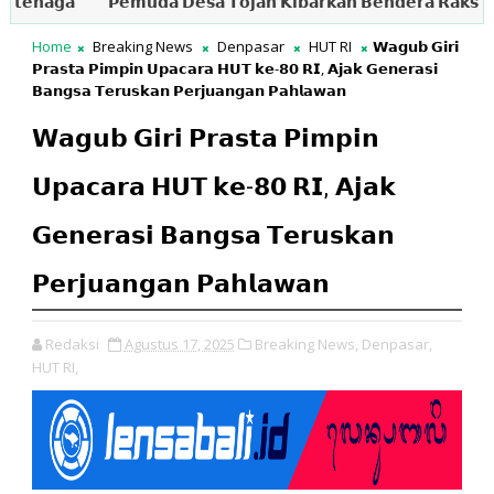
𝗮𝗴𝗮
𝗣𝗲𝗺𝘂𝗱𝗮 𝗗𝗲𝘀𝗮 𝗧𝗼𝗷𝗮𝗻 𝗞𝗶𝗯𝗮𝗿𝗸𝗮𝗻 𝗕𝗲𝗻𝗱𝗲𝗿𝗮 𝗥𝗮𝗸𝘀𝗮𝘀𝗮 𝗱𝗮𝗻 
Home
Breaking News
Denpasar
HUT RI
𝗪𝗮𝗴𝘂𝗯 𝗚𝗶𝗿𝗶
𝗣𝗿𝗮𝘀𝘁𝗮 𝗣𝗶𝗺𝗽𝗶𝗻 𝗨𝗽𝗮𝗰𝗮𝗿𝗮 𝗛𝗨𝗧 𝗸𝗲-𝟴𝟬 𝗥𝗜, 𝗔𝗷𝗮𝗸 𝗚𝗲𝗻𝗲𝗿𝗮𝘀𝗶
𝗕𝗮𝗻𝗴𝘀𝗮 𝗧𝗲𝗿𝘂𝘀𝗸𝗮𝗻 𝗣𝗲𝗿𝗷𝘂𝗮𝗻𝗴𝗮𝗻 𝗣𝗮𝗵𝗹𝗮𝘄𝗮𝗻
𝗪𝗮𝗴𝘂𝗯 𝗚𝗶𝗿𝗶 𝗣𝗿𝗮𝘀𝘁𝗮 𝗣𝗶𝗺𝗽𝗶𝗻
𝗨𝗽𝗮𝗰𝗮𝗿𝗮 𝗛𝗨𝗧 𝗸𝗲-𝟴𝟬 𝗥𝗜, 𝗔𝗷𝗮𝗸
𝗚𝗲𝗻𝗲𝗿𝗮𝘀𝗶 𝗕𝗮𝗻𝗴𝘀𝗮 𝗧𝗲𝗿𝘂𝘀𝗸𝗮𝗻
𝗣𝗲𝗿𝗷𝘂𝗮𝗻𝗴𝗮𝗻 𝗣𝗮𝗵𝗹𝗮𝘄𝗮𝗻
Redaksi
Agustus 17, 2025
Breaking News,
Denpasar,
HUT RI,