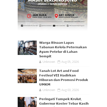
𝗪𝗮𝗿𝗴𝗮 𝗕𝗶𝗻𝗮𝗮𝗻 𝗟𝗮𝗽𝗮𝘀
𝗧𝗮𝗯𝗮𝗻𝗮𝗻 𝗞𝗲𝗹𝗼𝗹𝗮 𝗣𝗲𝘁𝗲𝗿𝗻𝗮𝗸𝗮𝗻
𝗔𝘆𝗮𝗺 𝗣𝗲𝘁𝗲𝗹𝘂𝗿 𝗱𝗶 𝗟𝗮𝗵𝗮𝗻
𝗦𝗲𝗺𝗽𝗶𝘁
Unknown
Aug 05, 2026
𝗧𝗮𝗻𝗮𝗵 𝗟𝗼𝘁 𝗔𝗿𝘁 𝗮𝗻𝗱 𝗙𝗼𝗼𝗱
𝗙𝗲𝘀𝘁𝗶𝘃𝗮𝗹 𝗩𝗜𝗜 𝗛𝗮𝗱𝗶𝗿𝗸𝗮𝗻
𝗛𝗶𝗯𝘂𝗿𝗮𝗻 𝗱𝗮𝗻 𝗣𝗿𝗼𝗺𝗼𝘀𝗶 𝗣𝗿𝗼𝗱𝘂𝗸
𝗨𝗠𝗞𝗠
Unknown
Aug 03, 2026
𝗣𝗲𝗿𝗶𝗻𝗴𝗮𝘁𝗶 𝗧𝘂𝗺𝗽𝗲𝗸 𝗞𝗿𝘂𝗹𝘂𝘁,
𝗚𝘂𝗯𝗲𝗿𝗻𝘂𝗿 𝗞𝗼𝘀𝘁𝗲𝗿 𝗧𝗲𝗯𝗮𝗿 𝗞𝗮𝘀𝗶𝗵