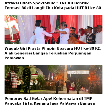
𝗔𝘁𝗿𝗮𝗸𝘀𝗶 𝗨𝗱𝗮𝗿𝗮 𝗦𝗽𝗲𝗸𝘁𝗮𝗸𝘂𝗹𝗲𝗿: 𝗧𝗡𝗜 𝗔𝗨 𝗕𝗲𝗻𝘁𝘂𝗸
𝗙𝗼𝗿𝗺𝗮𝘀𝗶 𝟴𝟬 𝗱𝗶 𝗟𝗮𝗻𝗴𝗶𝘁 𝗜𝗯𝘂 𝗞𝗼𝘁𝗮 𝗽𝗮𝗱𝗮 𝗛𝗨𝗧 𝗥𝗜 𝗸𝗲-𝟴𝟬
𝗪𝗮𝗴𝘂𝗯 𝗚𝗶𝗿𝗶 𝗣𝗿𝗮𝘀𝘁𝗮 𝗣𝗶𝗺𝗽𝗶𝗻 𝗨𝗽𝗮𝗰𝗮𝗿𝗮 𝗛𝗨𝗧 𝗸𝗲-𝟴𝟬 𝗥𝗜,
𝗔𝗷𝗮𝗸 𝗚𝗲𝗻𝗲𝗿𝗮𝘀𝗶 𝗕𝗮𝗻𝗴𝘀𝗮 𝗧𝗲𝗿𝘂𝘀𝗸𝗮𝗻 𝗣𝗲𝗿𝗷𝘂𝗮𝗻𝗴𝗮𝗻
𝗣𝗮𝗵𝗹𝗮𝘄𝗮𝗻
𝗣𝗲𝗺𝗽𝗿𝗼𝘃 𝗕𝗮𝗹𝗶 𝗚𝗲𝗹𝗮𝗿 𝗔𝗽𝗲𝗹 𝗞𝗲𝗵𝗼𝗿𝗺𝗮𝘁𝗮𝗻 𝗱𝗶 𝗧𝗠𝗣
𝗣𝗮𝗻𝗰𝗮𝗸𝗮 𝗧𝗶𝗿𝘁𝗮, 𝗞𝗲𝗻𝗮𝗻𝗴 𝗝𝗮𝘀𝗮 𝗣𝗮𝗵𝗹𝗮𝘄𝗮𝗻 𝗕𝗮𝗻𝗴𝘀𝗮