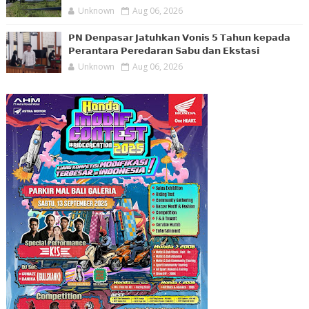
Unknown
Aug 06, 2026
𝗣𝗡 𝗗𝗲𝗻𝗽𝗮𝘀𝗮𝗿 𝗝𝗮𝘁𝘂𝗵𝗸𝗮𝗻 𝗩𝗼𝗻𝗶𝘀 𝟱 𝗧𝗮𝗵𝘂𝗻 𝗸𝗲𝗽𝗮𝗱𝗮
𝗣𝗲𝗿𝗮𝗻𝘁𝗮𝗿𝗮 𝗣𝗲𝗿𝗲𝗱𝗮𝗿𝗮𝗻 𝗦𝗮𝗯𝘂 𝗱𝗮𝗻 𝗘𝗸𝘀𝘁𝗮𝘀𝗶
Unknown
Aug 06, 2026