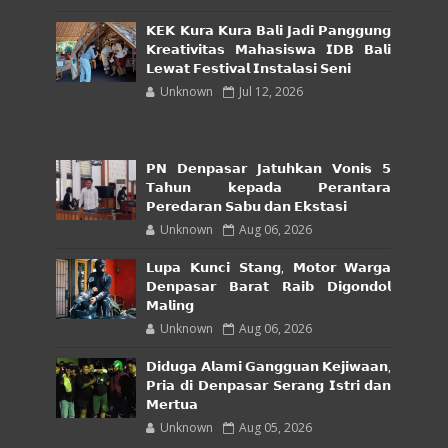
𝗞𝗘𝗞 𝗞𝘂𝗿𝗮 𝗞𝘂𝗿𝗮 𝗕𝗮𝗹𝗶 𝗝𝗮𝗱𝗶 𝗣𝗮𝗻𝗴𝗴𝘂𝗻𝗴
𝗞𝗿𝗲𝗮𝘁𝗶𝘃𝗶𝘁𝗮𝘀 𝗠𝗮𝗵𝗮𝘀𝗶𝘀𝘄𝗮 𝗜𝗗𝗕 𝗕𝗮𝗹𝗶
𝗟𝗲𝘄𝗮𝘁 𝗙𝗲𝘀𝘁𝗶𝘃𝗮𝗹 𝗜𝗻𝘀𝘁𝗮𝗹𝗮𝘀𝗶 𝗦𝗲𝗻𝗶
Unknown
Jul 12, 2026
𝗣𝗡 𝗗𝗲𝗻𝗽𝗮𝘀𝗮𝗿 𝗝𝗮𝘁𝘂𝗵𝗸𝗮𝗻 𝗩𝗼𝗻𝗶𝘀 𝟱
𝗧𝗮𝗵𝘂𝗻 𝗸𝗲𝗽𝗮𝗱𝗮 𝗣𝗲𝗿𝗮𝗻𝘁𝗮𝗿𝗮
𝗣𝗲𝗿𝗲𝗱𝗮𝗿𝗮𝗻 𝗦𝗮𝗯𝘂 𝗱𝗮𝗻 𝗘𝗸𝘀𝘁𝗮𝘀𝗶
Unknown
Aug 06, 2026
𝗟𝘂𝗽𝗮 𝗞𝘂𝗻𝗰𝗶 𝗦𝘁𝗮𝗻𝗴, 𝗠𝗼𝘁𝗼𝗿 𝗪𝗮𝗿𝗴𝗮
𝗗𝗲𝗻𝗽𝗮𝘀𝗮𝗿 𝗕𝗮𝗿𝗮𝘁 𝗥𝗮𝗶𝗯 𝗗𝗶𝗴𝗼𝗻𝗱𝗼𝗹
𝗠𝗮𝗹𝗶𝗻𝗴
Unknown
Aug 06, 2026
𝗗𝗶𝗱𝘂𝗴𝗮 𝗔𝗹𝗮𝗺𝗶 𝗚𝗮𝗻𝗴𝗴𝘂𝗮𝗻 𝗞𝗲𝗷𝗶𝘄𝗮𝗮𝗻,
𝗣𝗿𝗶𝗮 𝗱𝗶 𝗗𝗲𝗻𝗽𝗮𝘀𝗮𝗿 𝗦𝗲𝗿𝗮𝗻𝗴 𝗜𝘀𝘁𝗿𝗶 𝗱𝗮𝗻
𝗠𝗲𝗿𝘁𝘂𝗮
Unknown
Aug 05, 2026