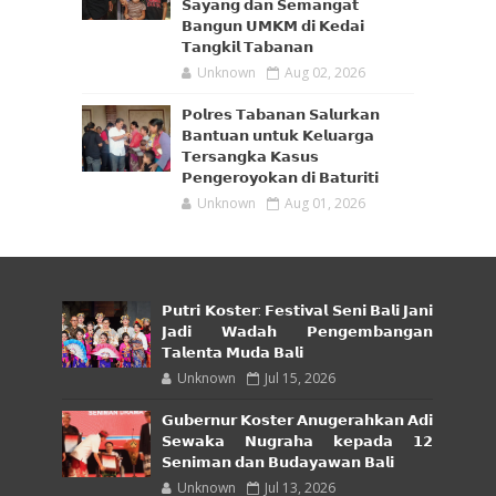
𝗦𝗮𝘆𝗮𝗻𝗴 𝗱𝗮𝗻 𝗦𝗲𝗺𝗮𝗻𝗴𝗮𝘁
𝗕𝗮𝗻𝗴𝘂𝗻 𝗨𝗠𝗞𝗠 𝗱𝗶 𝗞𝗲𝗱𝗮𝗶
𝗧𝗮𝗻𝗴𝗸𝗶𝗹 𝗧𝗮𝗯𝗮𝗻𝗮𝗻
Unknown
Aug 02, 2026
𝗣𝗼𝗹𝗿𝗲𝘀 𝗧𝗮𝗯𝗮𝗻𝗮𝗻 𝗦𝗮𝗹𝘂𝗿𝗸𝗮𝗻
𝗕𝗮𝗻𝘁𝘂𝗮𝗻 𝘂𝗻𝘁𝘂𝗸 𝗞𝗲𝗹𝘂𝗮𝗿𝗴𝗮
𝗧𝗲𝗿𝘀𝗮𝗻𝗴𝗸𝗮 𝗞𝗮𝘀𝘂𝘀
𝗣𝗲𝗻𝗴𝗲𝗿𝗼𝘆𝗼𝗸𝗮𝗻 𝗱𝗶 𝗕𝗮𝘁𝘂𝗿𝗶𝘁𝗶
Unknown
Aug 01, 2026
𝗣𝘂𝘁𝗿𝗶 𝗞𝗼𝘀𝘁𝗲𝗿: 𝗙𝗲𝘀𝘁𝗶𝘃𝗮𝗹 𝗦𝗲𝗻𝗶 𝗕𝗮𝗹𝗶 𝗝𝗮𝗻𝗶
𝗝𝗮𝗱𝗶 𝗪𝗮𝗱𝗮𝗵 𝗣𝗲𝗻𝗴𝗲𝗺𝗯𝗮𝗻𝗴𝗮𝗻
𝗧𝗮𝗹𝗲𝗻𝘁𝗮 𝗠𝘂𝗱𝗮 𝗕𝗮𝗹𝗶
Unknown
Jul 15, 2026
𝗚𝘂𝗯𝗲𝗿𝗻𝘂𝗿 𝗞𝗼𝘀𝘁𝗲𝗿 𝗔𝗻𝘂𝗴𝗲𝗿𝗮𝗵𝗸𝗮𝗻 𝗔𝗱𝗶
𝗦𝗲𝘄𝗮𝗸𝗮 𝗡𝘂𝗴𝗿𝗮𝗵𝗮 𝗸𝗲𝗽𝗮𝗱𝗮 𝟭𝟮
𝗦𝗲𝗻𝗶𝗺𝗮𝗻 𝗱𝗮𝗻 𝗕𝘂𝗱𝗮𝘆𝗮𝘄𝗮𝗻 𝗕𝗮𝗹𝗶
Unknown
Jul 13, 2026