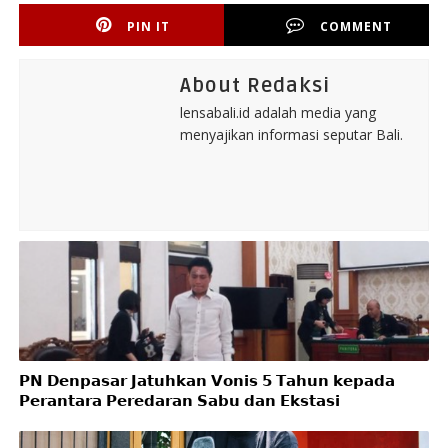
PIN IT
COMMENT
About Redaksi
lensabali.id adalah media yang
menyajikan informasi seputar Bali.
𝗣𝗡 𝗗𝗲𝗻𝗽𝗮𝘀𝗮𝗿 𝗝𝗮𝘁𝘂𝗵𝗸𝗮𝗻 𝗩𝗼𝗻𝗶𝘀 𝟱 𝗧𝗮𝗵𝘂𝗻 𝗸𝗲𝗽𝗮𝗱𝗮
𝗣𝗲𝗿𝗮𝗻𝘁𝗮𝗿𝗮 𝗣𝗲𝗿𝗲𝗱𝗮𝗿𝗮𝗻 𝗦𝗮𝗯𝘂 𝗱𝗮𝗻 𝗘𝗸𝘀𝘁𝗮𝘀𝗶