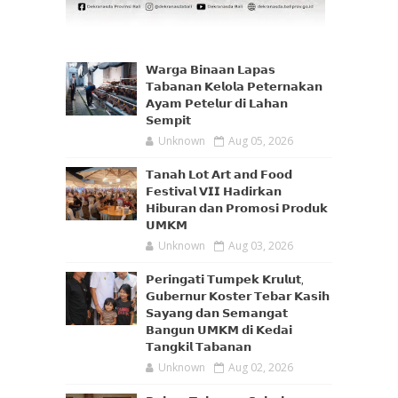
𝗪𝗮𝗿𝗴𝗮 𝗕𝗶𝗻𝗮𝗮𝗻 𝗟𝗮𝗽𝗮𝘀
𝗧𝗮𝗯𝗮𝗻𝗮𝗻 𝗞𝗲𝗹𝗼𝗹𝗮 𝗣𝗲𝘁𝗲𝗿𝗻𝗮𝗸𝗮𝗻
𝗔𝘆𝗮𝗺 𝗣𝗲𝘁𝗲𝗹𝘂𝗿 𝗱𝗶 𝗟𝗮𝗵𝗮𝗻
𝗦𝗲𝗺𝗽𝗶𝘁
Unknown
Aug 05, 2026
𝗧𝗮𝗻𝗮𝗵 𝗟𝗼𝘁 𝗔𝗿𝘁 𝗮𝗻𝗱 𝗙𝗼𝗼𝗱
𝗙𝗲𝘀𝘁𝗶𝘃𝗮𝗹 𝗩𝗜𝗜 𝗛𝗮𝗱𝗶𝗿𝗸𝗮𝗻
𝗛𝗶𝗯𝘂𝗿𝗮𝗻 𝗱𝗮𝗻 𝗣𝗿𝗼𝗺𝗼𝘀𝗶 𝗣𝗿𝗼𝗱𝘂𝗸
𝗨𝗠𝗞𝗠
Unknown
Aug 03, 2026
𝗣𝗲𝗿𝗶𝗻𝗴𝗮𝘁𝗶 𝗧𝘂𝗺𝗽𝗲𝗸 𝗞𝗿𝘂𝗹𝘂𝘁,
𝗚𝘂𝗯𝗲𝗿𝗻𝘂𝗿 𝗞𝗼𝘀𝘁𝗲𝗿 𝗧𝗲𝗯𝗮𝗿 𝗞𝗮𝘀𝗶𝗵
𝗦𝗮𝘆𝗮𝗻𝗴 𝗱𝗮𝗻 𝗦𝗲𝗺𝗮𝗻𝗴𝗮𝘁
𝗕𝗮𝗻𝗴𝘂𝗻 𝗨𝗠𝗞𝗠 𝗱𝗶 𝗞𝗲𝗱𝗮𝗶
𝗧𝗮𝗻𝗴𝗸𝗶𝗹 𝗧𝗮𝗯𝗮𝗻𝗮𝗻
Unknown
Aug 02, 2026