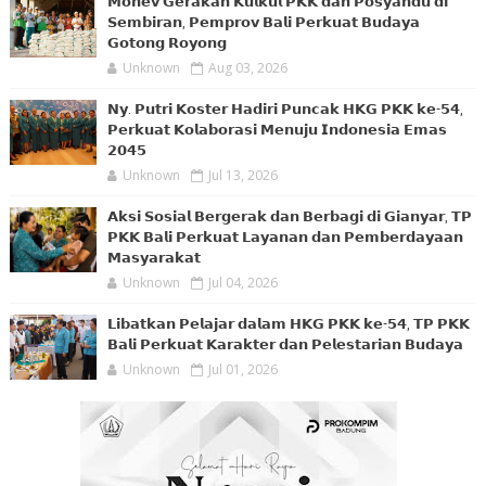
𝗠𝗼𝗻𝗲𝘃 𝗚𝗲𝗿𝗮𝗸𝗮𝗻 𝗞𝘂𝗹𝗸𝘂𝗹 𝗣𝗞𝗞 𝗱𝗮𝗻 𝗣𝗼𝘀𝘆𝗮𝗻𝗱𝘂 𝗱𝗶
𝗦𝗲𝗺𝗯𝗶𝗿𝗮𝗻, 𝗣𝗲𝗺𝗽𝗿𝗼𝘃 𝗕𝗮𝗹𝗶 𝗣𝗲𝗿𝗸𝘂𝗮𝘁 𝗕𝘂𝗱𝗮𝘆𝗮
𝗚𝗼𝘁𝗼𝗻𝗴 𝗥𝗼𝘆𝗼𝗻𝗴
Unknown
Aug 03, 2026
𝗡𝘆. 𝗣𝘂𝘁𝗿𝗶 𝗞𝗼𝘀𝘁𝗲𝗿 𝗛𝗮𝗱𝗶𝗿𝗶 𝗣𝘂𝗻𝗰𝗮𝗸 𝗛𝗞𝗚 𝗣𝗞𝗞 𝗸𝗲-𝟱𝟰,
𝗣𝗲𝗿𝗸𝘂𝗮𝘁 𝗞𝗼𝗹𝗮𝗯𝗼𝗿𝗮𝘀𝗶 𝗠𝗲𝗻𝘂𝗷𝘂 𝗜𝗻𝗱𝗼𝗻𝗲𝘀𝗶𝗮 𝗘𝗺𝗮𝘀
𝟮𝟬𝟰𝟱
Unknown
Jul 13, 2026
𝗔𝗸𝘀𝗶 𝗦𝗼𝘀𝗶𝗮𝗹 𝗕𝗲𝗿𝗴𝗲𝗿𝗮𝗸 𝗱𝗮𝗻 𝗕𝗲𝗿𝗯𝗮𝗴𝗶 𝗱𝗶 𝗚𝗶𝗮𝗻𝘆𝗮𝗿, 𝗧𝗣
𝗣𝗞𝗞 𝗕𝗮𝗹𝗶 𝗣𝗲𝗿𝗸𝘂𝗮𝘁 𝗟𝗮𝘆𝗮𝗻𝗮𝗻 𝗱𝗮𝗻 𝗣𝗲𝗺𝗯𝗲𝗿𝗱𝗮𝘆𝗮𝗮𝗻
𝗠𝗮𝘀𝘆𝗮𝗿𝗮𝗸𝗮𝘁
Unknown
Jul 04, 2026
𝗟𝗶𝗯𝗮𝘁𝗸𝗮𝗻 𝗣𝗲𝗹𝗮𝗷𝗮𝗿 𝗱𝗮𝗹𝗮𝗺 𝗛𝗞𝗚 𝗣𝗞𝗞 𝗸𝗲-𝟱𝟰, 𝗧𝗣 𝗣𝗞𝗞
𝗕𝗮𝗹𝗶 𝗣𝗲𝗿𝗸𝘂𝗮𝘁 𝗞𝗮𝗿𝗮𝗸𝘁𝗲𝗿 𝗱𝗮𝗻 𝗣𝗲𝗹𝗲𝘀𝘁𝗮𝗿𝗶𝗮𝗻 𝗕𝘂𝗱𝗮𝘆𝗮
Unknown
Jul 01, 2026