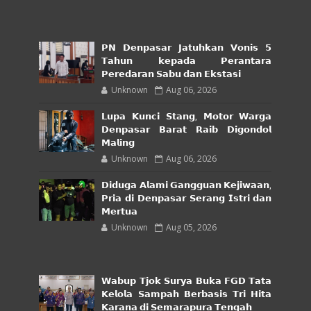
𝗣𝗡 𝗗𝗲𝗻𝗽𝗮𝘀𝗮𝗿 𝗝𝗮𝘁𝘂𝗵𝗸𝗮𝗻 𝗩𝗼𝗻𝗶𝘀 𝟱
𝗧𝗮𝗵𝘂𝗻 𝗸𝗲𝗽𝗮𝗱𝗮 𝗣𝗲𝗿𝗮𝗻𝘁𝗮𝗿𝗮
𝗣𝗲𝗿𝗲𝗱𝗮𝗿𝗮𝗻 𝗦𝗮𝗯𝘂 𝗱𝗮𝗻 𝗘𝗸𝘀𝘁𝗮𝘀𝗶
Unknown
Aug 06, 2026
𝗟𝘂𝗽𝗮 𝗞𝘂𝗻𝗰𝗶 𝗦𝘁𝗮𝗻𝗴, 𝗠𝗼𝘁𝗼𝗿 𝗪𝗮𝗿𝗴𝗮
𝗗𝗲𝗻𝗽𝗮𝘀𝗮𝗿 𝗕𝗮𝗿𝗮𝘁 𝗥𝗮𝗶𝗯 𝗗𝗶𝗴𝗼𝗻𝗱𝗼𝗹
𝗠𝗮𝗹𝗶𝗻𝗴
Unknown
Aug 06, 2026
𝗗𝗶𝗱𝘂𝗴𝗮 𝗔𝗹𝗮𝗺𝗶 𝗚𝗮𝗻𝗴𝗴𝘂𝗮𝗻 𝗞𝗲𝗷𝗶𝘄𝗮𝗮𝗻,
𝗣𝗿𝗶𝗮 𝗱𝗶 𝗗𝗲𝗻𝗽𝗮𝘀𝗮𝗿 𝗦𝗲𝗿𝗮𝗻𝗴 𝗜𝘀𝘁𝗿𝗶 𝗱𝗮𝗻
𝗠𝗲𝗿𝘁𝘂𝗮
Unknown
Aug 05, 2026
𝗪𝗮𝗯𝘂𝗽 𝗧𝗷𝗼𝗸 𝗦𝘂𝗿𝘆𝗮 𝗕𝘂𝗸𝗮 𝗙𝗚𝗗 𝗧𝗮𝘁𝗮
𝗞𝗲𝗹𝗼𝗹𝗮 𝗦𝗮𝗺𝗽𝗮𝗵 𝗕𝗲𝗿𝗯𝗮𝘀𝗶𝘀 𝗧𝗿𝗶 𝗛𝗶𝘁𝗮
𝗞𝗮𝗿𝗮𝗻𝗮 𝗱𝗶 𝗦𝗲𝗺𝗮𝗿𝗮𝗽𝘂𝗿𝗮 𝗧𝗲𝗻𝗴𝗮𝗵