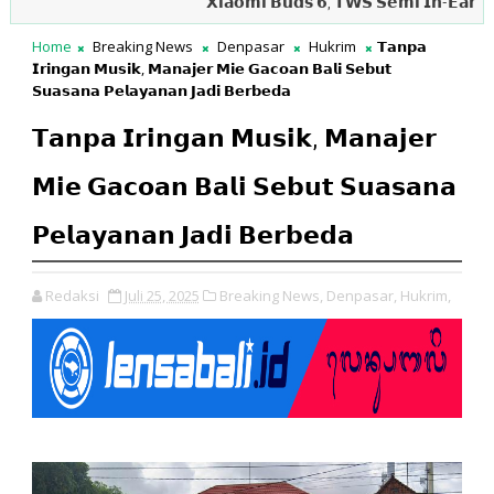
𝗫𝗶𝗮𝗼𝗺𝗶 𝗕𝘂𝗱𝘀 𝟲, 𝗧𝗪𝗦 𝗦𝗲𝗺𝗶 𝗜𝗻-𝗘𝗮𝗿 𝘆𝗮𝗻𝗴 𝗡
Home
Breaking News
Denpasar
Hukrim
𝗧𝗮𝗻𝗽𝗮
𝗜𝗿𝗶𝗻𝗴𝗮𝗻 𝗠𝘂𝘀𝗶𝗸, 𝗠𝗮𝗻𝗮𝗷𝗲𝗿 𝗠𝗶𝗲 𝗚𝗮𝗰𝗼𝗮𝗻 𝗕𝗮𝗹𝗶 𝗦𝗲𝗯𝘂𝘁
𝗦𝘂𝗮𝘀𝗮𝗻𝗮 𝗣𝗲𝗹𝗮𝘆𝗮𝗻𝗮𝗻 𝗝𝗮𝗱𝗶 𝗕𝗲𝗿𝗯𝗲𝗱𝗮
𝗧𝗮𝗻𝗽𝗮 𝗜𝗿𝗶𝗻𝗴𝗮𝗻 𝗠𝘂𝘀𝗶𝗸, 𝗠𝗮𝗻𝗮𝗷𝗲𝗿
𝗠𝗶𝗲 𝗚𝗮𝗰𝗼𝗮𝗻 𝗕𝗮𝗹𝗶 𝗦𝗲𝗯𝘂𝘁 𝗦𝘂𝗮𝘀𝗮𝗻𝗮
𝗣𝗲𝗹𝗮𝘆𝗮𝗻𝗮𝗻 𝗝𝗮𝗱𝗶 𝗕𝗲𝗿𝗯𝗲𝗱𝗮
Redaksi
Juli 25, 2025
Breaking News,
Denpasar,
Hukrim,