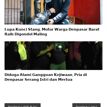
𝗟𝘂𝗽𝗮 𝗞𝘂𝗻𝗰𝗶 𝗦𝘁𝗮𝗻𝗴, 𝗠𝗼𝘁𝗼𝗿 𝗪𝗮𝗿𝗴𝗮 𝗗𝗲𝗻𝗽𝗮𝘀𝗮𝗿 𝗕𝗮𝗿𝗮𝘁
𝗥𝗮𝗶𝗯 𝗗𝗶𝗴𝗼𝗻𝗱𝗼𝗹 𝗠𝗮𝗹𝗶𝗻𝗴
𝗗𝗶𝗱𝘂𝗴𝗮 𝗔𝗹𝗮𝗺𝗶 𝗚𝗮𝗻𝗴𝗴𝘂𝗮𝗻 𝗞𝗲𝗷𝗶𝘄𝗮𝗮𝗻, 𝗣𝗿𝗶𝗮 𝗱𝗶
𝗗𝗲𝗻𝗽𝗮𝘀𝗮𝗿 𝗦𝗲𝗿𝗮𝗻𝗴 𝗜𝘀𝘁𝗿𝗶 𝗱𝗮𝗻 𝗠𝗲𝗿𝘁𝘂𝗮
Posting Lebih Baru
Posting Lama