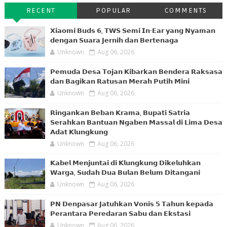
RECENT
POPULAR
COMMENTS
𝗫𝗶𝗮𝗼𝗺𝗶 𝗕𝘂𝗱𝘀 𝟲, 𝗧𝗪𝗦 𝗦𝗲𝗺𝗶 𝗜𝗻-𝗘𝗮𝗿 𝘆𝗮𝗻𝗴 𝗡𝘆𝗮𝗺𝗮𝗻
𝗱𝗲𝗻𝗴𝗮𝗻 𝗦𝘂𝗮𝗿𝗮 𝗝𝗲𝗿𝗻𝗶𝗵 𝗱𝗮𝗻 𝗕𝗲𝗿𝘁𝗲𝗻𝗮𝗴𝗮
Unknown
Aug 06, 2026
𝗣𝗲𝗺𝘂𝗱𝗮 𝗗𝗲𝘀𝗮 𝗧𝗼𝗷𝗮𝗻 𝗞𝗶𝗯𝗮𝗿𝗸𝗮𝗻 𝗕𝗲𝗻𝗱𝗲𝗿𝗮 𝗥𝗮𝗸𝘀𝗮𝘀𝗮
𝗱𝗮𝗻 𝗕𝗮𝗴𝗶𝗸𝗮𝗻 𝗥𝗮𝘁𝘂𝘀𝗮𝗻 𝗠𝗲𝗿𝗮𝗵 𝗣𝘂𝘁𝗶𝗵 𝗠𝗶𝗻𝗶
Unknown
Aug 06, 2026
𝗥𝗶𝗻𝗴𝗮𝗻𝗸𝗮𝗻 𝗕𝗲𝗯𝗮𝗻 𝗞𝗿𝗮𝗺𝗮, 𝗕𝘂𝗽𝗮𝘁𝗶 𝗦𝗮𝘁𝗿𝗶𝗮
𝗦𝗲𝗿𝗮𝗵𝗸𝗮𝗻 𝗕𝗮𝗻𝘁𝘂𝗮𝗻 𝗡𝗴𝗮𝗯𝗲𝗻 𝗠𝗮𝘀𝘀𝗮𝗹 𝗱𝗶 𝗟𝗶𝗺𝗮 𝗗𝗲𝘀𝗮
𝗔𝗱𝗮𝘁 𝗞𝗹𝘂𝗻𝗴𝗸𝘂𝗻𝗴
Unknown
Aug 06, 2026
𝗞𝗮𝗯𝗲𝗹 𝗠𝗲𝗻𝗷𝘂𝗻𝘁𝗮𝗶 𝗱𝗶 𝗞𝗹𝘂𝗻𝗴𝗸𝘂𝗻𝗴 𝗗𝗶𝗸𝗲𝗹𝘂𝗵𝗸𝗮𝗻
𝗪𝗮𝗿𝗴𝗮, 𝗦𝘂𝗱𝗮𝗵 𝗗𝘂𝗮 𝗕𝘂𝗹𝗮𝗻 𝗕𝗲𝗹𝘂𝗺 𝗗𝗶𝘁𝗮𝗻𝗴𝗮𝗻𝗶
Unknown
Aug 06, 2026
𝗣𝗡 𝗗𝗲𝗻𝗽𝗮𝘀𝗮𝗿 𝗝𝗮𝘁𝘂𝗵𝗸𝗮𝗻 𝗩𝗼𝗻𝗶𝘀 𝟱 𝗧𝗮𝗵𝘂𝗻 𝗸𝗲𝗽𝗮𝗱𝗮
𝗣𝗲𝗿𝗮𝗻𝘁𝗮𝗿𝗮 𝗣𝗲𝗿𝗲𝗱𝗮𝗿𝗮𝗻 𝗦𝗮𝗯𝘂 𝗱𝗮𝗻 𝗘𝗸𝘀𝘁𝗮𝘀𝗶
Unknown
Aug 06, 2026