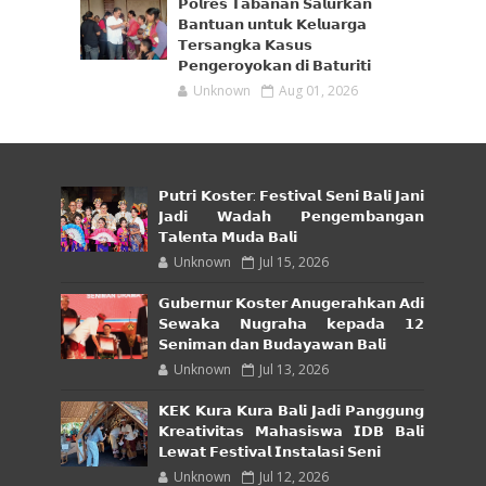
𝗣𝗼𝗹𝗿𝗲𝘀 𝗧𝗮𝗯𝗮𝗻𝗮𝗻 𝗦𝗮𝗹𝘂𝗿𝗸𝗮𝗻
𝗕𝗮𝗻𝘁𝘂𝗮𝗻 𝘂𝗻𝘁𝘂𝗸 𝗞𝗲𝗹𝘂𝗮𝗿𝗴𝗮
𝗧𝗲𝗿𝘀𝗮𝗻𝗴𝗸𝗮 𝗞𝗮𝘀𝘂𝘀
𝗣𝗲𝗻𝗴𝗲𝗿𝗼𝘆𝗼𝗸𝗮𝗻 𝗱𝗶 𝗕𝗮𝘁𝘂𝗿𝗶𝘁𝗶
Unknown
Aug 01, 2026
𝗣𝘂𝘁𝗿𝗶 𝗞𝗼𝘀𝘁𝗲𝗿: 𝗙𝗲𝘀𝘁𝗶𝘃𝗮𝗹 𝗦𝗲𝗻𝗶 𝗕𝗮𝗹𝗶 𝗝𝗮𝗻𝗶
𝗝𝗮𝗱𝗶 𝗪𝗮𝗱𝗮𝗵 𝗣𝗲𝗻𝗴𝗲𝗺𝗯𝗮𝗻𝗴𝗮𝗻
𝗧𝗮𝗹𝗲𝗻𝘁𝗮 𝗠𝘂𝗱𝗮 𝗕𝗮𝗹𝗶
Unknown
Jul 15, 2026
𝗚𝘂𝗯𝗲𝗿𝗻𝘂𝗿 𝗞𝗼𝘀𝘁𝗲𝗿 𝗔𝗻𝘂𝗴𝗲𝗿𝗮𝗵𝗸𝗮𝗻 𝗔𝗱𝗶
𝗦𝗲𝘄𝗮𝗸𝗮 𝗡𝘂𝗴𝗿𝗮𝗵𝗮 𝗸𝗲𝗽𝗮𝗱𝗮 𝟭𝟮
𝗦𝗲𝗻𝗶𝗺𝗮𝗻 𝗱𝗮𝗻 𝗕𝘂𝗱𝗮𝘆𝗮𝘄𝗮𝗻 𝗕𝗮𝗹𝗶
Unknown
Jul 13, 2026
𝗞𝗘𝗞 𝗞𝘂𝗿𝗮 𝗞𝘂𝗿𝗮 𝗕𝗮𝗹𝗶 𝗝𝗮𝗱𝗶 𝗣𝗮𝗻𝗴𝗴𝘂𝗻𝗴
𝗞𝗿𝗲𝗮𝘁𝗶𝘃𝗶𝘁𝗮𝘀 𝗠𝗮𝗵𝗮𝘀𝗶𝘀𝘄𝗮 𝗜𝗗𝗕 𝗕𝗮𝗹𝗶
𝗟𝗲𝘄𝗮𝘁 𝗙𝗲𝘀𝘁𝗶𝘃𝗮𝗹 𝗜𝗻𝘀𝘁𝗮𝗹𝗮𝘀𝗶 𝗦𝗲𝗻𝗶
Unknown
Jul 12, 2026