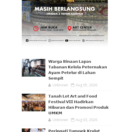
𝗪𝗮𝗿𝗴𝗮 𝗕𝗶𝗻𝗮𝗮𝗻 𝗟𝗮𝗽𝗮𝘀
𝗧𝗮𝗯𝗮𝗻𝗮𝗻 𝗞𝗲𝗹𝗼𝗹𝗮 𝗣𝗲𝘁𝗲𝗿𝗻𝗮𝗸𝗮𝗻
𝗔𝘆𝗮𝗺 𝗣𝗲𝘁𝗲𝗹𝘂𝗿 𝗱𝗶 𝗟𝗮𝗵𝗮𝗻
𝗦𝗲𝗺𝗽𝗶𝘁
Unknown
Aug 05, 2026
𝗧𝗮𝗻𝗮𝗵 𝗟𝗼𝘁 𝗔𝗿𝘁 𝗮𝗻𝗱 𝗙𝗼𝗼𝗱
𝗙𝗲𝘀𝘁𝗶𝘃𝗮𝗹 𝗩𝗜𝗜 𝗛𝗮𝗱𝗶𝗿𝗸𝗮𝗻
𝗛𝗶𝗯𝘂𝗿𝗮𝗻 𝗱𝗮𝗻 𝗣𝗿𝗼𝗺𝗼𝘀𝗶 𝗣𝗿𝗼𝗱𝘂𝗸
𝗨𝗠𝗞𝗠
Unknown
Aug 03, 2026
𝗣𝗲𝗿𝗶𝗻𝗴𝗮𝘁𝗶 𝗧𝘂𝗺𝗽𝗲𝗸 𝗞𝗿𝘂𝗹𝘂𝘁,