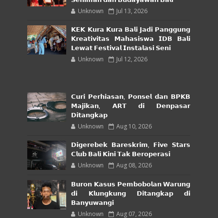
Unknown
Jul 13, 2026
𝗞𝗘𝗞 𝗞𝘂𝗿𝗮 𝗞𝘂𝗿𝗮 𝗕𝗮𝗹𝗶 𝗝𝗮𝗱𝗶 𝗣𝗮𝗻𝗴𝗴𝘂𝗻𝗴
𝗞𝗿𝗲𝗮𝘁𝗶𝘃𝗶𝘁𝗮𝘀 𝗠𝗮𝗵𝗮𝘀𝗶𝘀𝘄𝗮 𝗜𝗗𝗕 𝗕𝗮𝗹𝗶
𝗟𝗲𝘄𝗮𝘁 𝗙𝗲𝘀𝘁𝗶𝘃𝗮𝗹 𝗜𝗻𝘀𝘁𝗮𝗹𝗮𝘀𝗶 𝗦𝗲𝗻𝗶
Unknown
Jul 12, 2026
𝗖𝘂𝗿𝗶 𝗣𝗲𝗿𝗵𝗶𝗮𝘀𝗮𝗻, 𝗣𝗼𝗻𝘀𝗲𝗹 𝗱𝗮𝗻 𝗕𝗣𝗞𝗕
𝗠𝗮𝗷𝗶𝗸𝗮𝗻, 𝗔𝗥𝗧 𝗱𝗶 𝗗𝗲𝗻𝗽𝗮𝘀𝗮𝗿
𝗗𝗶𝘁𝗮𝗻𝗴𝗸𝗮𝗽
Unknown
Aug 10, 2026
𝗗𝗶𝗴𝗲𝗿𝗲𝗯𝗲𝗸 𝗕𝗮𝗿𝗲𝘀𝗸𝗿𝗶𝗺, 𝗙𝗶𝘃𝗲 𝗦𝘁𝗮𝗿𝘀
𝗖𝗹𝘂𝗯 𝗕𝗮𝗹𝗶 𝗞𝗶𝗻𝗶 𝗧𝗮𝗸 𝗕𝗲𝗿𝗼𝗽𝗲𝗿𝗮𝘀𝗶
Unknown
Aug 08, 2026
𝗕𝘂𝗿𝗼𝗻 𝗞𝗮𝘀𝘂𝘀 𝗣𝗲𝗺𝗯𝗼𝗯𝗼𝗹𝗮𝗻 𝗪𝗮𝗿𝘂𝗻𝗴
𝗱𝗶 𝗞𝗹𝘂𝗻𝗴𝗸𝘂𝗻𝗴 𝗗𝗶𝘁𝗮𝗻𝗴𝗸𝗮𝗽 𝗱𝗶
𝗕𝗮𝗻𝘆𝘂𝘄𝗮𝗻𝗴𝗶
Unknown
Aug 07, 2026