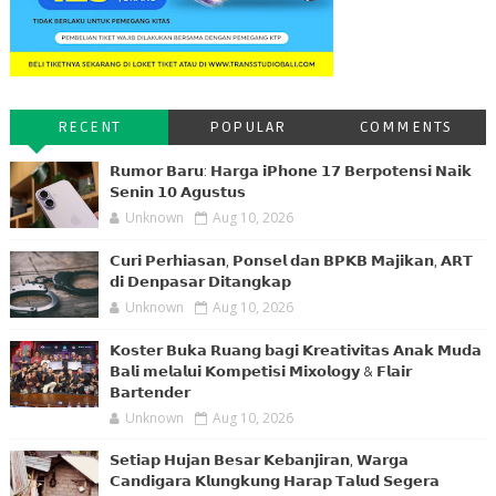
RECENT
POPULAR
COMMENTS
𝗥𝘂𝗺𝗼𝗿 𝗕𝗮𝗿𝘂: 𝗛𝗮𝗿𝗴𝗮 𝗶𝗣𝗵𝗼𝗻𝗲 𝟭𝟳 𝗕𝗲𝗿𝗽𝗼𝘁𝗲𝗻𝘀𝗶 𝗡𝗮𝗶𝗸
𝗦𝗲𝗻𝗶𝗻 𝟭𝟬 𝗔𝗴𝘂𝘀𝘁𝘂𝘀
Unknown
Aug 10, 2026
𝗖𝘂𝗿𝗶 𝗣𝗲𝗿𝗵𝗶𝗮𝘀𝗮𝗻, 𝗣𝗼𝗻𝘀𝗲𝗹 𝗱𝗮𝗻 𝗕𝗣𝗞𝗕 𝗠𝗮𝗷𝗶𝗸𝗮𝗻, 𝗔𝗥𝗧
𝗱𝗶 𝗗𝗲𝗻𝗽𝗮𝘀𝗮𝗿 𝗗𝗶𝘁𝗮𝗻𝗴𝗸𝗮𝗽
Unknown
Aug 10, 2026
𝗞𝗼𝘀𝘁𝗲𝗿 𝗕𝘂𝗸𝗮 𝗥𝘂𝗮𝗻𝗴 𝗯𝗮𝗴𝗶 𝗞𝗿𝗲𝗮𝘁𝗶𝘃𝗶𝘁𝗮𝘀 𝗔𝗻𝗮𝗸 𝗠𝘂𝗱𝗮
𝗕𝗮𝗹𝗶 𝗺𝗲𝗹𝗮𝗹𝘂𝗶 𝗞𝗼𝗺𝗽𝗲𝘁𝗶𝘀𝗶 𝗠𝗶𝘅𝗼𝗹𝗼𝗴𝘆 & 𝗙𝗹𝗮𝗶𝗿
𝗕𝗮𝗿𝘁𝗲𝗻𝗱𝗲𝗿
Unknown
Aug 10, 2026
𝗦𝗲𝘁𝗶𝗮𝗽 𝗛𝘂𝗷𝗮𝗻 𝗕𝗲𝘀𝗮𝗿 𝗞𝗲𝗯𝗮𝗻𝗷𝗶𝗿𝗮𝗻, 𝗪𝗮𝗿𝗴𝗮
𝗖𝗮𝗻𝗱𝗶𝗴𝗮𝗿𝗮 𝗞𝗹𝘂𝗻𝗴𝗸𝘂𝗻𝗴 𝗛𝗮𝗿𝗮𝗽 𝗧𝗮𝗹𝘂𝗱 𝗦𝗲𝗴𝗲𝗿𝗮