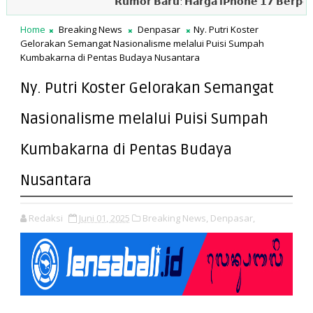
𝗥𝘂𝗺𝗼𝗿 𝗕𝗮𝗿𝘂: 𝗛𝗮𝗿𝗴𝗮 𝗶𝗣𝗵𝗼𝗻𝗲 𝟭𝟳 𝗕𝗲𝗿𝗽𝗼𝘁𝗲𝗻𝘀𝗶 𝗡
Home
Breaking News
Denpasar
Ny. Putri Koster
Gelorakan Semangat Nasionalisme melalui Puisi Sumpah
Kumbakarna di Pentas Budaya Nusantara
Ny. Putri Koster Gelorakan Semangat
Nasionalisme melalui Puisi Sumpah
Kumbakarna di Pentas Budaya
Nusantara
Redaksi
Juni 01, 2025
Breaking News,
Denpasar,