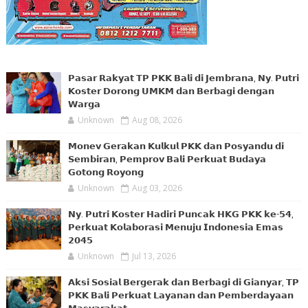
𝗣𝗮𝘀𝗮𝗿 𝗥𝗮𝗸𝘆𝗮𝘁 𝗧𝗣 𝗣𝗞𝗞 𝗕𝗮𝗹𝗶 𝗱𝗶 𝗝𝗲𝗺𝗯𝗿𝗮𝗻𝗮, 𝗡𝘆. 𝗣𝘂𝘁𝗿𝗶
𝗞𝗼𝘀𝘁𝗲𝗿 𝗗𝗼𝗿𝗼𝗻𝗴 𝗨𝗠𝗞𝗠 𝗱𝗮𝗻 𝗕𝗲𝗿𝗯𝗮𝗴𝗶 𝗱𝗲𝗻𝗴𝗮𝗻
𝗪𝗮𝗿𝗴𝗮
Unknown
Aug 08, 2026
𝗠𝗼𝗻𝗲𝘃 𝗚𝗲𝗿𝗮𝗸𝗮𝗻 𝗞𝘂𝗹𝗸𝘂𝗹 𝗣𝗞𝗞 𝗱𝗮𝗻 𝗣𝗼𝘀𝘆𝗮𝗻𝗱𝘂 𝗱𝗶
𝗦𝗲𝗺𝗯𝗶𝗿𝗮𝗻, 𝗣𝗲𝗺𝗽𝗿𝗼𝘃 𝗕𝗮𝗹𝗶 𝗣𝗲𝗿𝗸𝘂𝗮𝘁 𝗕𝘂𝗱𝗮𝘆𝗮
𝗚𝗼𝘁𝗼𝗻𝗴 𝗥𝗼𝘆𝗼𝗻𝗴
Unknown
Aug 03, 2026
𝗡𝘆. 𝗣𝘂𝘁𝗿𝗶 𝗞𝗼𝘀𝘁𝗲𝗿 𝗛𝗮𝗱𝗶𝗿𝗶 𝗣𝘂𝗻𝗰𝗮𝗸 𝗛𝗞𝗚 𝗣𝗞𝗞 𝗸𝗲-𝟱𝟰,
𝗣𝗲𝗿𝗸𝘂𝗮𝘁 𝗞𝗼𝗹𝗮𝗯𝗼𝗿𝗮𝘀𝗶 𝗠𝗲𝗻𝘂𝗷𝘂 𝗜𝗻𝗱𝗼𝗻𝗲𝘀𝗶𝗮 𝗘𝗺𝗮𝘀
𝟮𝟬𝟰𝟱
Unknown
Jul 13, 2026
𝗔𝗸𝘀𝗶 𝗦𝗼𝘀𝗶𝗮𝗹 𝗕𝗲𝗿𝗴𝗲𝗿𝗮𝗸 𝗱𝗮𝗻 𝗕𝗲𝗿𝗯𝗮𝗴𝗶 𝗱𝗶 𝗚𝗶𝗮𝗻𝘆𝗮𝗿, 𝗧𝗣
𝗣𝗞𝗞 𝗕𝗮𝗹𝗶 𝗣𝗲𝗿𝗸𝘂𝗮𝘁 𝗟𝗮𝘆𝗮𝗻𝗮𝗻 𝗱𝗮𝗻 𝗣𝗲𝗺𝗯𝗲𝗿𝗱𝗮𝘆𝗮𝗮𝗻