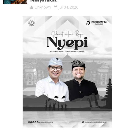
𝗠𝗮𝘀𝘆𝗮𝗿𝗮𝗸𝗮𝘁
Unknown
Jul 04, 2026