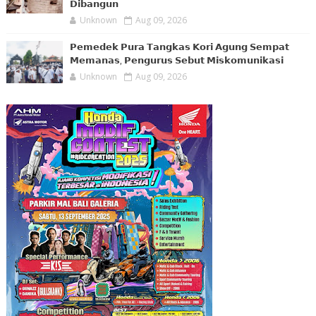
𝗗𝗶𝗯𝗮𝗻𝗴𝘂𝗻
Unknown
Aug 09, 2026
𝗣𝗲𝗺𝗲𝗱𝗲𝗸 𝗣𝘂𝗿𝗮 𝗧𝗮𝗻𝗴𝗸𝗮𝘀 𝗞𝗼𝗿𝗶 𝗔𝗴𝘂𝗻𝗴 𝗦𝗲𝗺𝗽𝗮𝘁
𝗠𝗲𝗺𝗮𝗻𝗮𝘀, 𝗣𝗲𝗻𝗴𝘂𝗿𝘂𝘀 𝗦𝗲𝗯𝘂𝘁 𝗠𝗶𝘀𝗸𝗼𝗺𝘂𝗻𝗶𝗸𝗮𝘀𝗶
Unknown
Aug 09, 2026