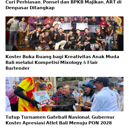
𝗖𝘂𝗿𝗶 𝗣𝗲𝗿𝗵𝗶𝗮𝘀𝗮𝗻, 𝗣𝗼𝗻𝘀𝗲𝗹 𝗱𝗮𝗻 𝗕𝗣𝗞𝗕 𝗠𝗮𝗷𝗶𝗸𝗮𝗻, 𝗔𝗥𝗧 𝗱𝗶
𝗗𝗲𝗻𝗽𝗮𝘀𝗮𝗿 𝗗𝗶𝘁𝗮𝗻𝗴𝗸𝗮𝗽
𝗞𝗼𝘀𝘁𝗲𝗿 𝗕𝘂𝗸𝗮 𝗥𝘂𝗮𝗻𝗴 𝗯𝗮𝗴𝗶 𝗞𝗿𝗲𝗮𝘁𝗶𝘃𝗶𝘁𝗮𝘀 𝗔𝗻𝗮𝗸 𝗠𝘂𝗱𝗮
𝗕𝗮𝗹𝗶 𝗺𝗲𝗹𝗮𝗹𝘂𝗶 𝗞𝗼𝗺𝗽𝗲𝘁𝗶𝘀𝗶 𝗠𝗶𝘅𝗼𝗹𝗼𝗴𝘆 & 𝗙𝗹𝗮𝗶𝗿
𝗕𝗮𝗿𝘁𝗲𝗻𝗱𝗲𝗿
𝗧𝘂𝘁𝘂𝗽 𝗧𝘂𝗿𝗻𝗮𝗺𝗲𝗻 𝗚𝗮𝘁𝗲𝗯𝗮𝗹𝗹 𝗡𝗮𝘀𝗶𝗼𝗻𝗮𝗹, 𝗚𝘂𝗯𝗲𝗿𝗻𝘂𝗿
𝗞𝗼𝘀𝘁𝗲𝗿 𝗔𝗽𝗿𝗲𝘀𝗶𝗮𝘀𝗶 𝗔𝘁𝗹𝗲𝘁 𝗕𝗮𝗹𝗶 𝗠𝗲𝗻𝘂𝗷𝘂 𝗣𝗢𝗡 𝟮𝟬𝟮𝟴