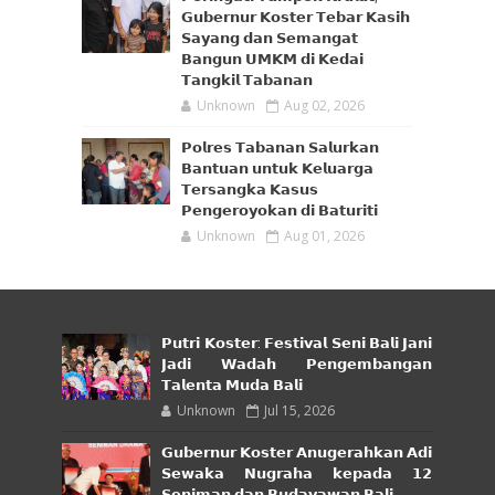
𝗚𝘂𝗯𝗲𝗿𝗻𝘂𝗿 𝗞𝗼𝘀𝘁𝗲𝗿 𝗧𝗲𝗯𝗮𝗿 𝗞𝗮𝘀𝗶𝗵
𝗦𝗮𝘆𝗮𝗻𝗴 𝗱𝗮𝗻 𝗦𝗲𝗺𝗮𝗻𝗴𝗮𝘁
𝗕𝗮𝗻𝗴𝘂𝗻 𝗨𝗠𝗞𝗠 𝗱𝗶 𝗞𝗲𝗱𝗮𝗶
𝗧𝗮𝗻𝗴𝗸𝗶𝗹 𝗧𝗮𝗯𝗮𝗻𝗮𝗻
Unknown
Aug 02, 2026
𝗣𝗼𝗹𝗿𝗲𝘀 𝗧𝗮𝗯𝗮𝗻𝗮𝗻 𝗦𝗮𝗹𝘂𝗿𝗸𝗮𝗻
𝗕𝗮𝗻𝘁𝘂𝗮𝗻 𝘂𝗻𝘁𝘂𝗸 𝗞𝗲𝗹𝘂𝗮𝗿𝗴𝗮
𝗧𝗲𝗿𝘀𝗮𝗻𝗴𝗸𝗮 𝗞𝗮𝘀𝘂𝘀
𝗣𝗲𝗻𝗴𝗲𝗿𝗼𝘆𝗼𝗸𝗮𝗻 𝗱𝗶 𝗕𝗮𝘁𝘂𝗿𝗶𝘁𝗶
Unknown
Aug 01, 2026
𝗣𝘂𝘁𝗿𝗶 𝗞𝗼𝘀𝘁𝗲𝗿: 𝗙𝗲𝘀𝘁𝗶𝘃𝗮𝗹 𝗦𝗲𝗻𝗶 𝗕𝗮𝗹𝗶 𝗝𝗮𝗻𝗶
𝗝𝗮𝗱𝗶 𝗪𝗮𝗱𝗮𝗵 𝗣𝗲𝗻𝗴𝗲𝗺𝗯𝗮𝗻𝗴𝗮𝗻
𝗧𝗮𝗹𝗲𝗻𝘁𝗮 𝗠𝘂𝗱𝗮 𝗕𝗮𝗹𝗶
Unknown
Jul 15, 2026
𝗚𝘂𝗯𝗲𝗿𝗻𝘂𝗿 𝗞𝗼𝘀𝘁𝗲𝗿 𝗔𝗻𝘂𝗴𝗲𝗿𝗮𝗵𝗸𝗮𝗻 𝗔𝗱𝗶
𝗦𝗲𝘄𝗮𝗸𝗮 𝗡𝘂𝗴𝗿𝗮𝗵𝗮 𝗸𝗲𝗽𝗮𝗱𝗮 𝟭𝟮
𝗦𝗲𝗻𝗶𝗺𝗮𝗻 𝗱𝗮𝗻 𝗕𝘂𝗱𝗮𝘆𝗮𝘄𝗮𝗻 𝗕𝗮𝗹𝗶