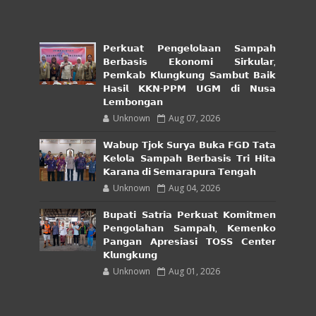
𝗣𝗲𝗿𝗸𝘂𝗮𝘁 𝗣𝗲𝗻𝗴𝗲𝗹𝗼𝗹𝗮𝗮𝗻 𝗦𝗮𝗺𝗽𝗮𝗵
𝗕𝗲𝗿𝗯𝗮𝘀𝗶𝘀 𝗘𝗸𝗼𝗻𝗼𝗺𝗶 𝗦𝗶𝗿𝗸𝘂𝗹𝗮𝗿,
𝗣𝗲𝗺𝗸𝗮𝗯 𝗞𝗹𝘂𝗻𝗴𝗸𝘂𝗻𝗴 𝗦𝗮𝗺𝗯𝘂𝘁 𝗕𝗮𝗶𝗸
𝗛𝗮𝘀𝗶𝗹 𝗞𝗞𝗡-𝗣𝗣𝗠 𝗨𝗚𝗠 𝗱𝗶 𝗡𝘂𝘀𝗮
𝗟𝗲𝗺𝗯𝗼𝗻𝗴𝗮𝗻
Unknown
Aug 07, 2026
𝗪𝗮𝗯𝘂𝗽 𝗧𝗷𝗼𝗸 𝗦𝘂𝗿𝘆𝗮 𝗕𝘂𝗸𝗮 𝗙𝗚𝗗 𝗧𝗮𝘁𝗮
𝗞𝗲𝗹𝗼𝗹𝗮 𝗦𝗮𝗺𝗽𝗮𝗵 𝗕𝗲𝗿𝗯𝗮𝘀𝗶𝘀 𝗧𝗿𝗶 𝗛𝗶𝘁𝗮
𝗞𝗮𝗿𝗮𝗻𝗮 𝗱𝗶 𝗦𝗲𝗺𝗮𝗿𝗮𝗽𝘂𝗿𝗮 𝗧𝗲𝗻𝗴𝗮𝗵
Unknown
Aug 04, 2026
𝗕𝘂𝗽𝗮𝘁𝗶 𝗦𝗮𝘁𝗿𝗶𝗮 𝗣𝗲𝗿𝗸𝘂𝗮𝘁 𝗞𝗼𝗺𝗶𝘁𝗺𝗲𝗻
𝗣𝗲𝗻𝗴𝗼𝗹𝗮𝗵𝗮𝗻 𝗦𝗮𝗺𝗽𝗮𝗵, 𝗞𝗲𝗺𝗲𝗻𝗸𝗼
𝗣𝗮𝗻𝗴𝗮𝗻 𝗔𝗽𝗿𝗲𝘀𝗶𝗮𝘀𝗶 𝗧𝗢𝗦𝗦 𝗖𝗲𝗻𝘁𝗲𝗿
𝗞𝗹𝘂𝗻𝗴𝗸𝘂𝗻𝗴
Unknown
Aug 01, 2026