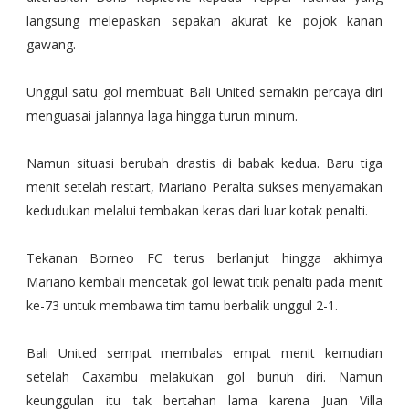
langsung melepaskan sepakan akurat ke pojok kanan
gawang.
Unggul satu gol membuat Bali United semakin percaya diri
menguasai jalannya laga hingga turun minum.
Namun situasi berubah drastis di babak kedua. Baru tiga
menit setelah restart, Mariano Peralta sukses menyamakan
kedudukan melalui tembakan keras dari luar kotak penalti.
Tekanan Borneo FC terus berlanjut hingga akhirnya
Mariano kembali mencetak gol lewat titik penalti pada menit
ke-73 untuk membawa tim tamu berbalik unggul 2-1.
Bali United sempat membalas empat menit kemudian
setelah Caxambu melakukan gol bunuh diri. Namun
keunggulan itu tak bertahan lama karena Juan Villa