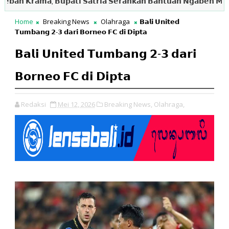
 𝗞𝗿𝗮𝗺𝗮, 𝗕𝘂𝗽𝗮𝘁𝗶 𝗦𝗮𝘁𝗿𝗶𝗮 𝗦𝗲𝗿𝗮𝗵𝗸𝗮𝗻 𝗕𝗮𝗻𝘁𝘂𝗮𝗻 𝗡𝗴𝗮𝗯𝗲𝗻 𝗠𝗮𝘀𝘀𝗮𝗹 𝗱
Home
Breaking News
Olahraga
𝗕𝗮𝗹𝗶 𝗨𝗻𝗶𝘁𝗲𝗱
𝗧𝘂𝗺𝗯𝗮𝗻𝗴 𝟮-𝟯 𝗱𝗮𝗿𝗶 𝗕𝗼𝗿𝗻𝗲𝗼 𝗙𝗖 𝗱𝗶 𝗗𝗶𝗽𝘁𝗮
𝗕𝗮𝗹𝗶 𝗨𝗻𝗶𝘁𝗲𝗱 𝗧𝘂𝗺𝗯𝗮𝗻𝗴 𝟮-𝟯 𝗱𝗮𝗿𝗶
𝗕𝗼𝗿𝗻𝗲𝗼 𝗙𝗖 𝗱𝗶 𝗗𝗶𝗽𝘁𝗮
Redaksi
Mei 12, 2026
Breaking News,
Olahraga,