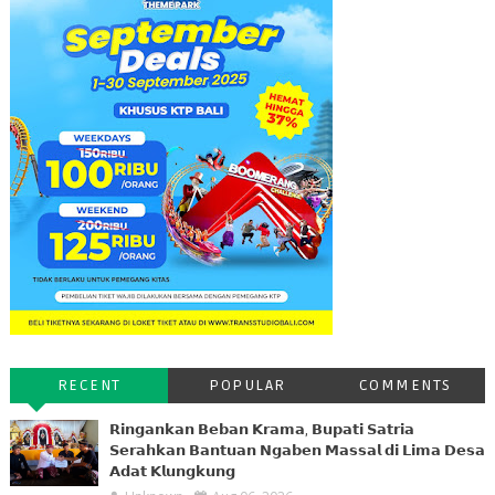
RECENT
POPULAR
COMMENTS
𝗥𝗶𝗻𝗴𝗮𝗻𝗸𝗮𝗻 𝗕𝗲𝗯𝗮𝗻 𝗞𝗿𝗮𝗺𝗮, 𝗕𝘂𝗽𝗮𝘁𝗶 𝗦𝗮𝘁𝗿𝗶𝗮
𝗦𝗲𝗿𝗮𝗵𝗸𝗮𝗻 𝗕𝗮𝗻𝘁𝘂𝗮𝗻 𝗡𝗴𝗮𝗯𝗲𝗻 𝗠𝗮𝘀𝘀𝗮𝗹 𝗱𝗶 𝗟𝗶𝗺𝗮 𝗗𝗲𝘀𝗮
𝗔𝗱𝗮𝘁 𝗞𝗹𝘂𝗻𝗴𝗸𝘂𝗻𝗴